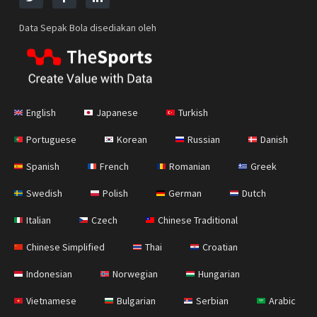
Data Sepak Bola disediakan oleh
English
Japanese
Turkish
Portuguese
Korean
Russian
Danish
Spanish
French
Romanian
Greek
Swedish
Polish
German
Dutch
Italian
Czech
Chinese Traditional
Chinese Simplified
Thai
Croatian
Indonesian
Norwegian
Hungarian
Vietnamese
Bulgarian
Serbian
Arabic