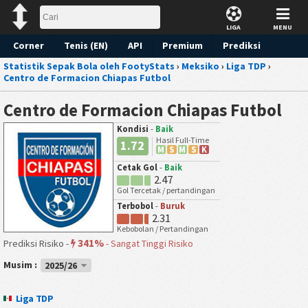
LIGA
MENU
Corner
Tenis (EN)
API
Premium
Prediksi
Statistik Sepak Bola oleh FootyStats
›
Meksiko
›
Liga TDP
›
Centro de Formacion Chiapas Futbol
Centro de Formacion Chiapas Futbol
Kondisi
-
Baik
Hasil Full-Time
1.72
M
S
M
S
K
Cetak Gol
-
Baik
2.47
Gol Tercetak / pertandingan
Terbobol
-
Buruk
2.31
Kebobolan / Pertandingan
341%
Prediksi Risiko -
-
Sangat Tinggi Risiko
Musim :
2025/26
Liga TDP