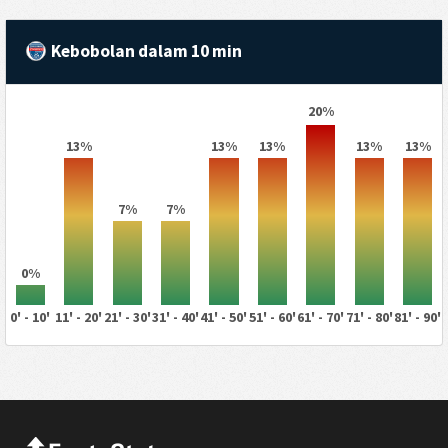
Kebobolan dalam 10 min
20%
13%
13%
13%
13%
13%
7%
7%
0%
0' - 10'
11' - 20'
21' - 30'
31' - 40'
41' - 50'
51' - 60'
61' - 70'
71' - 80'
81' - 90'