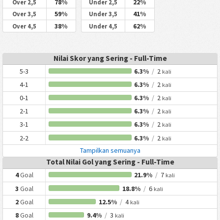
78%
22%
Over 2,5
Under 2,5
59%
41%
Over 3,5
Under 3,5
38%
62%
Over 4,5
Under 4,5
Nilai Skor yang Sering - Full-Time
5-3
6.3%
/
2
kali
4-1
6.3%
/
2
kali
0-1
6.3%
/
2
kali
2-1
6.3%
/
2
kali
3-1
6.3%
/
2
kali
2-2
6.3%
/
2
kali
Tampilkan semuanya
Total Nilai Gol yang Sering - Full-Time
4
Goal
21.9%
/
7
kali
3
Goal
18.8%
/
6
kali
2
Goal
12.5%
/
4
kali
8
Goal
9.4%
/
3
kali