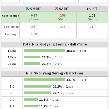
GM
(HT)
GA
(HT)
rr.
(HT)
0.67
0.56
1.22
Keseluruhan
/ Game
/ Game
/ Game
0.57
0.57
1.14
Tuan Rumah
1.00
0.50
1.50
Tandang
Total Nilai Gol yang Sering - Half-Time
1
Goal
55.6%
/
5
kali
3
Goal
22.2%
/
2
kali
0
Goal
22.2%
/
2
kali
Nilai Skor yang Sering - Half-Time
0-1
33.3%
/
3
kali
1-0
22.2%
/
2
kali
0-0
22.2%
/
2
kali
2-1
11.1%
/
1
kali
1-2
11.1%
/
1
kali