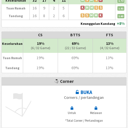
32
17
4
11
Keseluruhan
1.72
16
9
2
5
K
M
M
S
S
Tuan Rumah
1.81
16
8
2
6
S
S
M
M
K
Tandang
1.63
+8%
Keunggulan Kandang
CS
BTTS
FTS
19%
69%
13%
Keseluruhan
(6 / 32 Game)
(22 / 32 Game)
(4 / 32 Game)
19%
69%
13%
Tuan Rumah
19%
69%
13%
Tandang
Corner
BUKA
Corners / pertandingan
Untuk
Melawan
*Total Corner / Pertandingan