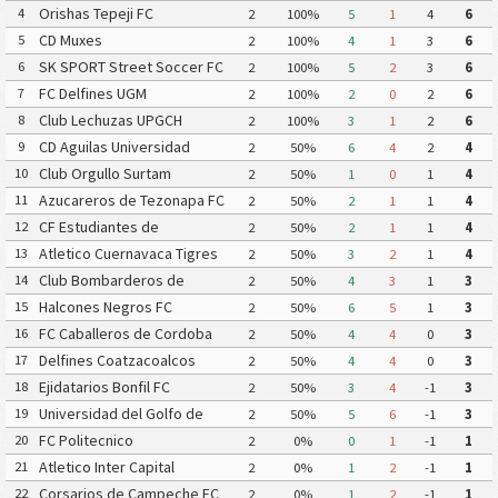
Orishas Tepeji FC
4
2
100%
5
1
4
6
CD Muxes
5
2
100%
4
1
3
6
SK SPORT Street Soccer FC
6
2
100%
5
2
3
6
FC Delfines UGM
7
2
100%
2
0
2
6
Club Lechuzas UPGCH
8
2
100%
3
1
2
6
CD Aguilas Universidad
9
2
50%
6
4
2
4
Autonoma de Guerrero
Club Orgullo Surtam
10
2
50%
1
0
1
4
Azucareros de Tezonapa FC
11
2
50%
2
1
1
4
CF Estudiantes de
12
2
50%
2
1
1
4
Atlacomulco
Atletico Cuernavaca Tigres
13
2
50%
3
2
1
4
Yautepec
Club Bombarderos de
14
2
50%
4
3
1
3
Tecamac
Halcones Negros FC
15
2
50%
6
5
1
3
FC Caballeros de Cordoba
16
2
50%
4
4
0
3
Delfines Coatzacoalcos
17
2
50%
4
4
0
3
Ejidatarios Bonfil FC
18
2
50%
3
4
-1
3
Universidad del Golfo de
19
2
50%
5
6
-1
3
Mexico FC
FC Politecnico
20
2
0%
0
1
-1
1
Atletico Inter Capital
21
2
0%
1
2
-1
1
Corsarios de Campeche FC
22
2
0%
1
2
-1
1