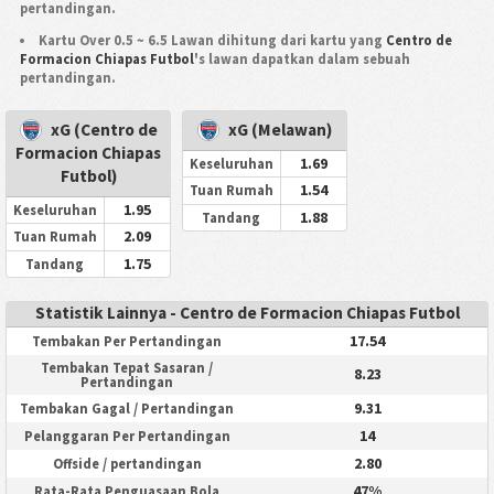
pertandingan.
Kartu Over 0.5 ~ 6.5 Lawan dihitung dari kartu yang
Centro de
Formacion Chiapas Futbol
's lawan dapatkan dalam sebuah
pertandingan.
xG (Centro de
xG (Melawan)
Formacion Chiapas
1.69
Keseluruhan
Futbol)
1.54
Tuan Rumah
1.95
Keseluruhan
1.88
Tandang
2.09
Tuan Rumah
1.75
Tandang
Statistik Lainnya - Centro de Formacion Chiapas Futbol
17.54
Tembakan Per Pertandingan
Tembakan Tepat Sasaran /
8.23
Pertandingan
9.31
Tembakan Gagal / Pertandingan
14
Pelanggaran Per Pertandingan
2.80
Offside / pertandingan
47%
Rata-Rata Penguasaan Bola