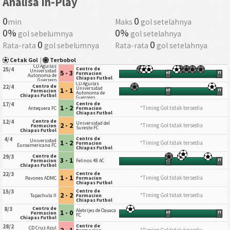
Analisa In-Play
0
0
min
Maks
gol setelahnya
0%
0%
gol sebelumnya
gol setelahnya
0
0
Rata-rata
gol sebelumnya
Rata-rata
gol setelahnya
Cetak Gol
|
Terbobol
CD Aguilas
Centro de
25/4
Universidad
5 - 3
Formacion
HT
FT
Autonoma de
Chiapas Futbol
Guerrero
CD Aguilas
Centro de
22/4
Universidad
1 - 1
Formacion
HT
FT
Autonoma de
Chiapas Futbol
Guerrero
Centro de
17/4
1 - 2
*Timing Gol tidak tersedia
Antequera FC
Formacion
Chiapas Futbol
Centro de
12/4
Universidad del
2 - 2
*Timing Gol tidak tersedia
Formacion
Sureste FC
Chiapas Futbol
Centro de
4/4
Universidad
1 - 2
*Timing Gol tidak tersedia
Formacion
Euroamericana FC
Chiapas Futbol
Centro de
29/3
3 - 1
Formacion
Felinos 48 AC
HT
FT
Chiapas Futbol
Centro de
22/3
1 - 1
*Timing Gol tidak tersedia
Pavones ADMC
Formacion
Chiapas Futbol
Centro de
15/3
2 - 2
*Timing Gol tidak tersedia
Tapachula II
Formacion
Chiapas Futbol
Centro de
8/3
Alebrijes de Oaxaca
1 - 0
Formacion
HT
FT
FC
Chiapas Futbol
Centro de
28/2
CD Cruz Azul