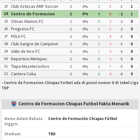
Club Aztecas AMF Soccer
23
2
0%
2
3
-1
1
Aragon
Centro de Formacion
24
2
0%
4
6
-2
1
Chiapas Futbol
Chivas Alamos FC
25
2
0%
0
2
-2
0
Progreso FC
26
2
0%
1
3
-2
0
PDLA FC
27
2
0%
1
4
-3
0
Club Sangre de Campeon
28
2
0%
2
5
-3
0
Valle de Xico FC
29
2
0%
1
5
-4
0
Deportivo Metepec
30
2
0%
0
5
-5
0
Eurosoccer FC
Tlapa Mazatecochco
31
2
0%
2
7
-5
0
Cantera Coka
32
2
0%
0
8
-8
0
•
Centro de Formacion Chiapas Futbol ada di posisi nomor 6 di tabel Liga
TDP
Centro de Formacion Chiapas Futbol Fakta Menarik
Nama dalam Bahasa
Centro de Formación Chiapas Fútbol
Inggris
Stadium
TBD