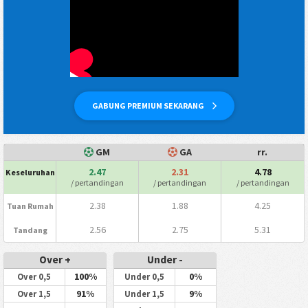
GABUNG PREMIUM SEKARANG
GM
GA
rr.
2.47
2.31
4.78
Keseluruhan
/ pertandingan
/ pertandingan
/ pertandingan
2.38
1.88
4.25
Tuan Rumah
2.56
2.75
5.31
Tandang
Over +
Under -
100%
0%
Over 0,5
Under 0,5
91%
9%
Over 1,5
Under 1,5