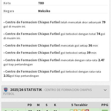
Kota
TBD
Negara
Meksiko
79
•
Centro de Formacion Chiapas Futbol
telah mencetak skor sebanyak
gol di musim ini.
74
•
Centro de Formacion Chiapas Futbol
gol terbobol dengan total
gol
di musim ini.
36
•
Centro de Formacion Chiapas Futbol
mencetak gol setiap
min
39
•
Centro de Formacion Chiapas Futbol
gol terbobol setiap
min
2.47
•
Centro de Formacion Chiapas Futbol
mencetak dengan rata-rata
gol tiap pertandingan
•
Centro de Formacion Chiapas Futbol
gol terbobol dengan rata-rata
2.31
gol tiap pertandingan
2025/26 STATISTIK
- CENTRO DE FORMACION CHIAPAS
FUTBOL
PD
M
S
K
5 Terakhir
PPG
M
S
M
S
K