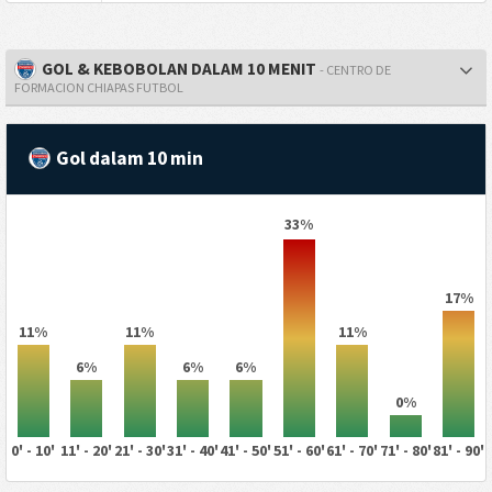
GOL & KEBOBOLAN DALAM 10 MENIT
- CENTRO DE
FORMACION CHIAPAS FUTBOL
Gol dalam 10 min
33%
17%
11%
11%
11%
6%
6%
6%
0%
0' - 10'
11' - 20'
21' - 30'
31' - 40'
41' - 50'
51' - 60'
61' - 70'
71' - 80'
81' - 90'