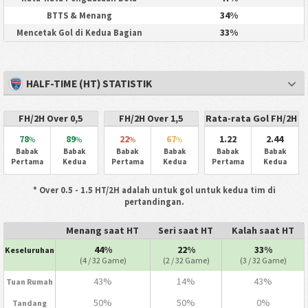
34%
BTTS & Menang
33%
Mencetak Gol di Kedua Bagian
HALF-TIME (HT) STATISTIK
FH/2H Over 0,5
FH/2H Over 1,5
Rata-rata Gol FH/2H
78
89
22
67
1.22
2.44
%
%
%
%
Babak
Babak
Babak
Babak
Babak
Babak
Pertama
Kedua
Pertama
Kedua
Pertama
Kedua
* Over 0.5 - 1.5 HT/2H adalah untuk gol untuk kedua tim di
pertandingan.
Menang saat HT
Seri saat HT
Kalah saat HT
44%
22%
33%
Keseluruhan
(4 / 32 Game)
(2 / 32 Game)
(3 / 32 Game)
43%
14%
43%
Tuan Rumah
50%
50%
0%
Tandang