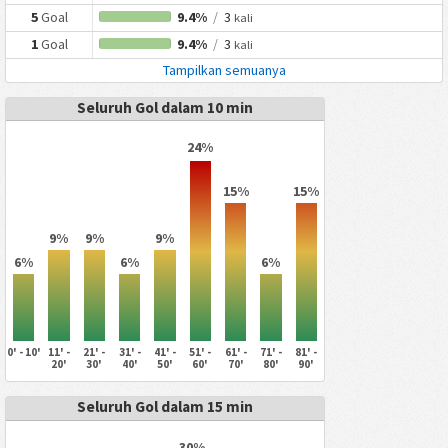
5
Goal
9.4%
/
3
kali
1
Goal
9.4%
/
3
kali
Tampilkan semuanya
Seluruh Gol dalam 10 min
24%
15%
15%
9%
9%
9%
6%
6%
6%
0' - 10'
11' -
21' -
31' -
41' -
51' -
61' -
71' -
81' -
20'
30'
40'
50'
60'
70'
80'
90'
Seluruh Gol dalam 15 min
30%