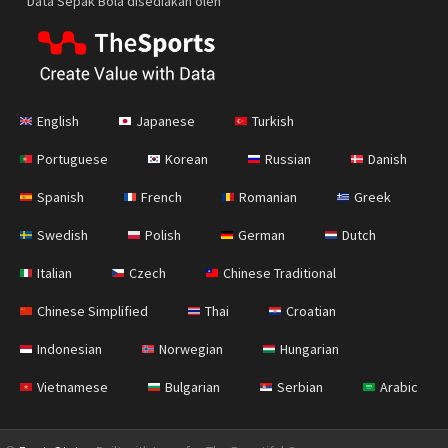
Data Sepak Bola disediakan oleh
English
Japanese
Turkish
Portuguese
Korean
Russian
Danish
Spanish
French
Romanian
Greek
Swedish
Polish
German
Dutch
Italian
Czech
Chinese Traditional
Chinese Simplified
Thai
Croatian
Indonesian
Norwegian
Hungarian
Vietnamese
Bulgarian
Serbian
Arabic