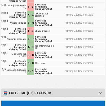
Chiapas Futbol
Centro de
1/11
Alebrijes de Oaxaca
5 - 3
*Timing Gol tidak tersedia
Formacion
FC
Chiapas Futbol
Centro de
26/10
CD Cruz Azul
4 - 1
*Timing Gol tidak tersedia
Formacion
Lagunas
Chiapas Futbol
Centro de
19/10
3 - 4
*Timing Gol tidak tersedia
Artesanos Bajos
Formacion
Chiapas Futbol
Centro de
12/10
1 - 3
*Timing Gol tidak tersedia
Formacion
Chapulineros II
Chiapas Futbol
Centro de
3/10
6 - 7
*Timing Gol tidak tersedia
Academia Dragones
Formacion
Chiapas Futbol
Centro de
28/9
Pro Training Camp
4 - 1
*Timing Gol tidak tersedia
Formacion
FC
Chiapas Futbol
Centro de
19/9
Club Lechuzas
5 - 0
*Timing Gol tidak tersedia
Formacion
UPGCH
Chiapas Futbol
Centro de
14/9
3 - 0
*Timing Gol tidak tersedia
Formacion
FC Iguanas
Chiapas Futbol
Centro de
7/9
Dragones de Oaxaca
0 - 1
*Timing Gol tidak tersedia
Formacion
II
Chiapas Futbol
FULL-TIME (FT) STATISTIK