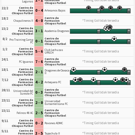
2 - 1
*Timing Gol tidak tersedia
Formacion
Lagunas
Chiapas Futbol
Centro de
22/2
0 - 4
Formacion
Artesanos Bajos
HT
FT
Chiapas Futbol
Centro de
18/2
4 - 0
*Timing Gol tidak tersedia
Chapulineros II
Formacion
Chiapas Futbol
Centro de
15/2
3 - 1
Formacion
Academia Dragones
HT
FT
Chiapas Futbol
Centro de
8/2
Pro Training Camp
0 - 1
Formacion
HT
FT
FC
Chiapas Futbol
Centro de
1/2
Club Lechuzas
5 - 6
*Timing Gol tidak tersedia
Formacion
UPGCH
Chiapas Futbol
Centro de
24/1
7 - 6
*Timing Gol tidak tersedia
FC Iguanas
Formacion
Chiapas Futbol
Centro de
18/1
Dragones de Oaxaca
2 - 1
Formacion
HT
FT
II
Chiapas Futbol
Centro de
7/12
4 - 2
Formacion
Antequera FC
HT
FT
Chiapas Futbol
Centro de
28/11
Universidad del
0 - 3
*Timing Gol tidak tersedia
Formacion
Sureste FC
Chiapas Futbol
Centro de
23/11
Universidad
2 - 0
*Timing Gol tidak tersedia
Formacion
Euroamericana FC
Chiapas Futbol
Centro de
15/11
2 - 5
*Timing Gol tidak tersedia
Felinos 48 AC
Formacion
Chiapas Futbol
Centro de
9/11
0 - 2
*Timing Gol tidak tersedia
Formacion
Pavones ADMC
Chiapas Futbol
Centro de
5/11
3 - 5
*Timing Gol tidak tersedia
Formacion
Tapachula II