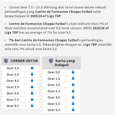
Corner Over 7.5 ~ 13.5 dihitung dari total corner dalam sebuah
pertandingan yang
Centro de Formacion Chiapas Futbol
telah
berpartisipasi di
2025/26 of Liga TDP
Centro de Formacion Chiapas Futbol
's stats indicate that ?% of
their matches accumulated over 9,5 total corners. While
2025/26 of
Liga TDP
has an average of ?% for over 9,5.
?% dari Centro de Formacion Chiapas Futbol
's pertandingan
memiliki over kartu 3.5. Dibandingkan dengan ini,
Liga TDP
memiliki
rata-rata ?% untuk over kartu 3,5.
CORNER UNTUK
Kartu yang
Didapat
Over 2.5
Over 0.5
Over 3.5
Over 1.5
Over 4.5
Over 2.5
Over 5.5
Over 3.5
Over 6.5
Over 4.5
Over 7.5
Over 5.5
Over 8.5
Over 6.5