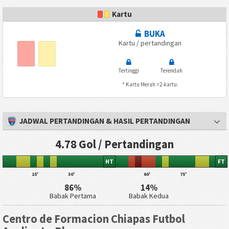
Kartu
BUKA
Kartu / pertandingan
Tertinggi
Terendah
* Kartu Merah =2 kartu.
JADWAL PERTANDINGAN & HASIL PERTANDINGAN
4.78 Gol / Pertandingan
HT
FT
15'
30'
60'
75'
86%
14%
Babak Pertama
Babak Kedua
Centro de Formacion Chiapas Futbol