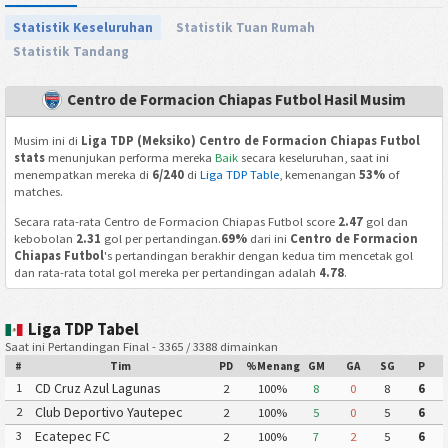
Statistik Keseluruhan
Statistik Tuan Rumah
Statistik Tandang
Centro de Formacion Chiapas Futbol Hasil Musim
Musim ini di
Liga TDP (Meksiko) Centro de Formacion Chiapas Futbol
stats
menunjukan performa mereka
Baik
secara keseluruhan, saat ini
menempatkan mereka di
6/240
di
Liga TDP Table
, kemenangan
53%
of
matches.
Secara rata-rata Centro de Formacion Chiapas Futbol score
2.47
gol dan
kebobolan
2.31
gol per pertandingan.
69%
dari ini
Centro de Formacion
Chiapas Futbol
's pertandingan berakhir dengan kedua tim mencetak gol
dan rata-rata total gol mereka per pertandingan adalah
4.78
.
Liga TDP Tabel
Saat ini Pertandingan Final - 3365 / 3388 dimainkan
#
Tim
PD
%Menang
GM
GA
SG
P
CD Cruz Azul Lagunas
1
2
100%
8
0
8
6
Club Deportivo Yautepec
2
2
100%
5
0
5
6
Ecatepec FC
3
2
100%
7
2
5
6