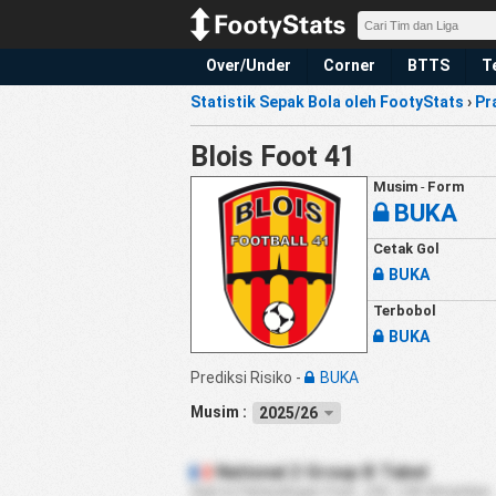
Over/Under
Corner
BTTS
T
Statistik Sepak Bola oleh FootyStats
›
Pr
Blois Foot 41
Musim
-
Form
BUKA
Cetak Gol
BUKA
Terbobol
BUKA
Prediksi Risiko -
BUKA
Musim :
2025/26
National 2 Group B Tabel
Saat ini Pertandingan Final - 238 / 240 dimainkan