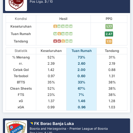
Pos Liga.
3
/ 10
Kondisi
Hasil
PPG
Keseluruhan
S
M
M
M
M
1.77
Tuan Rumah
M
S
M
M
M
2.47
Tandang
K
K
S
M
M
1.13
Statistik
Keseluruhan
Tuan Rumah
Tandang
% Menang
52%
73%
31%
rr.
2.39
2.60
2.19
Cetak Gol
1.42
2.00
0.88
Terbobol
0.97
0.60
1.31
BTTS
35%
33%
38%
Clean Sheets
52%
67%
38%
FTS
23%
7%
38%
xG
1.37
1.46
1.28
xGA
0.99
0.96
1.03
FK Borac Banja Luka
Bosnia and Herzegovina - Premier League of Bosnia