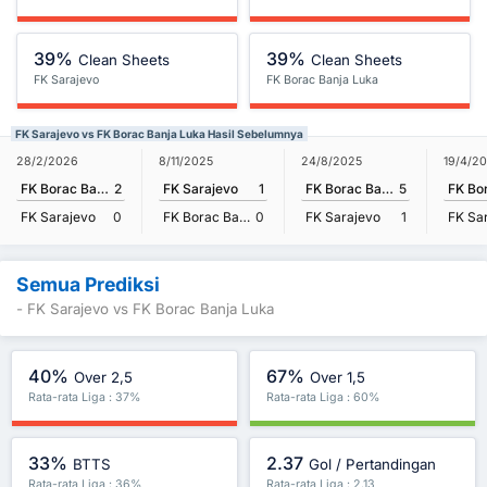
39%
39%
Clean Sheets
Clean Sheets
FK Sarajevo
FK Borac Banja Luka
FK Sarajevo vs FK Borac Banja Luka Hasil Sebelumnya
28/2/2026
8/11/2025
24/8/2025
19/4/2
FK Borac Banja Luka
2
FK Sarajevo
1
FK Borac Banja Luka
5
FK Sarajevo
0
FK Borac Banja Luka
0
FK Sarajevo
1
FK Sa
Semua Prediksi
- FK Sarajevo vs FK Borac Banja Luka
40%
67%
Over 2,5
Over 1,5
Rata-rata Liga : 37%
Rata-rata Liga : 60%
33%
2.37
BTTS
Gol / Pertandingan
Rata-rata Liga : 36%
Rata-rata Liga : 2.13