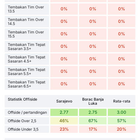
Tembakan Tim Over
0%
0%
0%
13.5
Tembakan Tim Over
0%
0%
0%
14.5
Tembakan Tim Over
0%
0%
0%
15.5
Tembakan Tim Tepat
0%
0%
0%
Sasaran 3.5+
Tembakan Tim Tepat
0%
0%
0%
Sasaran 4.5+
Tembakan Tim Tepat
0%
0%
0%
Sasaran 5.5+
Tembakan Tim Tepat
0%
0%
0%
Sasaran 6.5+
Statistik Offiside
Borac Banja
Sarajevo
Rata-rata
Luka
2.77
2.75
3.00
Offside / pertandingan
46%
67%
57%
Offside Over 2,5
23%
17%
20%
Offside Under 3,5