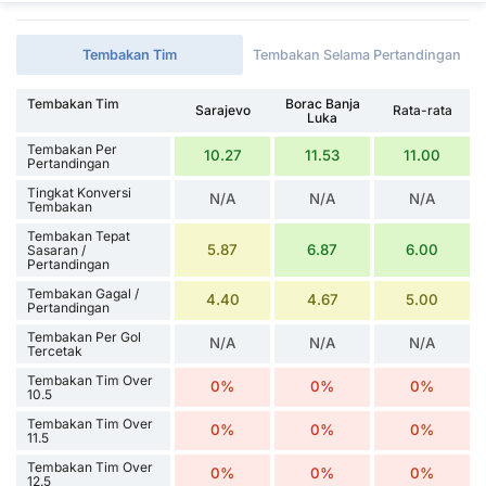
Tembakan Tim
Tembakan Selama Pertandingan
Tembakan Tim
Borac Banja
Sarajevo
Rata-rata
Luka
Tembakan Per
10.27
11.53
11.00
Pertandingan
Tingkat Konversi
N/A
N/A
N/A
Tembakan
Tembakan Tepat
5.87
6.87
6.00
Sasaran /
Pertandingan
Tembakan Gagal /
4.40
4.67
5.00
Pertandingan
Tembakan Per Gol
N/A
N/A
N/A
Tercetak
Tembakan Tim Over
0%
0%
0%
10.5
Tembakan Tim Over
0%
0%
0%
11.5
Tembakan Tim Over
0%
0%
0%
12.5