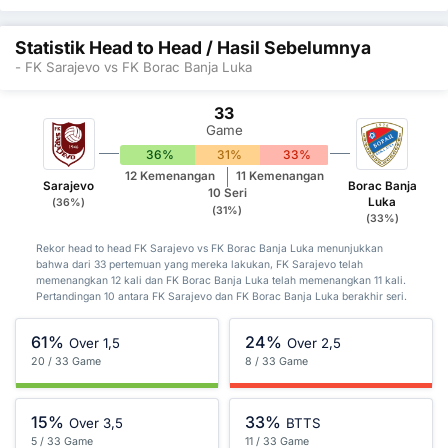
Statistik Head to Head / Hasil Sebelumnya
- FK Sarajevo vs FK Borac Banja Luka
33
Game
36%
31%
33%
12 Kemenangan
11 Kemenangan
Sarajevo
Borac Banja
10 Seri
Luka
(36%)
(31%)
(33%)
Rekor head to head FK Sarajevo vs FK Borac Banja Luka menunjukkan
bahwa dari 33 pertemuan yang mereka lakukan, FK Sarajevo telah
memenangkan 12 kali dan FK Borac Banja Luka telah memenangkan 11 kali.
Pertandingan 10 antara FK Sarajevo dan FK Borac Banja Luka berakhir seri.
61%
24%
Over 1,5
Over 2,5
20 / 33 Game
8 / 33 Game
15%
33%
Over 3,5
BTTS
5 / 33 Game
11 / 33 Game