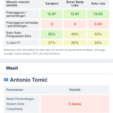
Macam-macam
Borac Banja
Sarajevo
Rata-rata
statistik
Luka
Pelanggaran /
12.87
12.87
13.00
pertandingan
Pelanggaran terhadap
0
0
0.00
/ pertandingan
Rata-Rata
55%
49%
52%
Penguasaan Bola
27%
20%
24%
% Seri FT
Beberapa data dibulatkan ke atas atau ke bawah ke persentase terdekat, sehingga
mungkin sama dengan 101% jika dijumlahkan.
Wasit
Antonio Tomić
Pemesanan
Statistik
Wasit Pertandingan
(Dalam Data
5 Game
FootyStats)