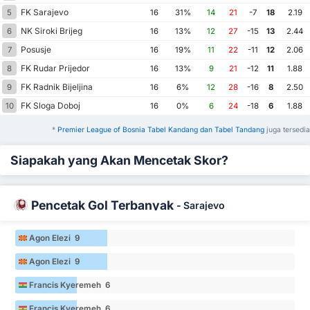
FK Sarajevo
5
16
31%
14
21
-7
18
2.19
NK Siroki Brijeg
6
16
13%
12
27
-15
13
2.44
Posusje
7
16
19%
11
22
-11
12
2.06
FK Rudar Prijedor
8
16
13%
9
21
-12
11
1.88
FK Radnik Bijeljina
9
16
6%
12
28
-16
8
2.50
FK Sloga Doboj
10
16
0%
6
24
-18
6
1.88
*
Premier League of Bosnia Tabel Kandang dan Tabel Tandang
juga tersedia
Siapakah yang Akan Mencetak Skor?
Pencetak Gol Terbanyak
-
Sarajevo
Agon Elezi 9
Agon Elezi 9
Francis Kyeremeh 6
Francis Kyeremeh 6