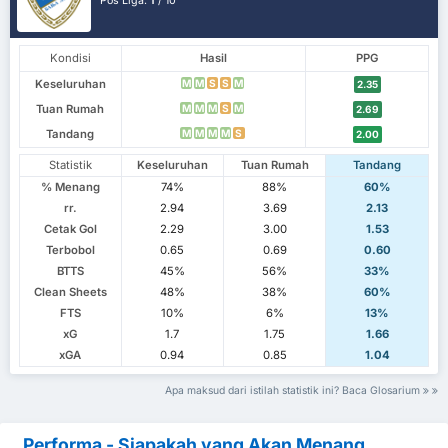
Pos Liga.
1
/ 10
Kondisi
Hasil
PPG
Keseluruhan
M
M
S
S
M
2.35
Tuan Rumah
M
M
M
S
M
2.69
Tandang
M
M
M
M
S
2.00
Statistik
Keseluruhan
Tuan Rumah
Tandang
% Menang
74%
88%
60%
rr.
2.94
3.69
2.13
Cetak Gol
2.29
3.00
1.53
Terbobol
0.65
0.69
0.60
BTTS
45%
56%
33%
Clean Sheets
48%
38%
60%
FTS
10%
6%
13%
xG
1.7
1.75
1.66
xGA
0.94
0.85
1.04
Apa maksud dari istilah statistik ini? Baca Glosarium
Performa - Siapakah yang Akan Menang