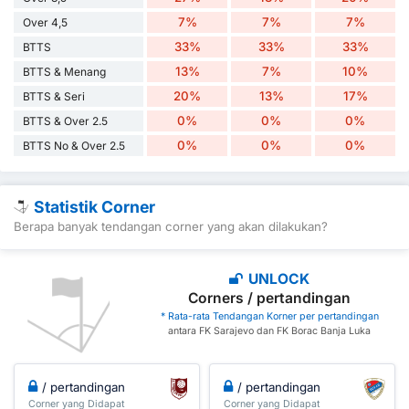
7%
7%
7%
Over 4,5
33%
33%
33%
BTTS
13%
7%
10%
BTTS & Menang
20%
13%
17%
BTTS & Seri
0%
0%
0%
BTTS & Over 2.5
0%
0%
0%
BTTS No & Over 2.5
Statistik Corner
Berapa banyak tendangan corner yang akan dilakukan?
UNLOCK
Corners / pertandingan
* Rata-rata Tendangan Korner per pertandingan
antara FK Sarajevo dan FK Borac Banja Luka
/ pertandingan
/ pertandingan
Corner yang Didapat
Corner yang Didapat