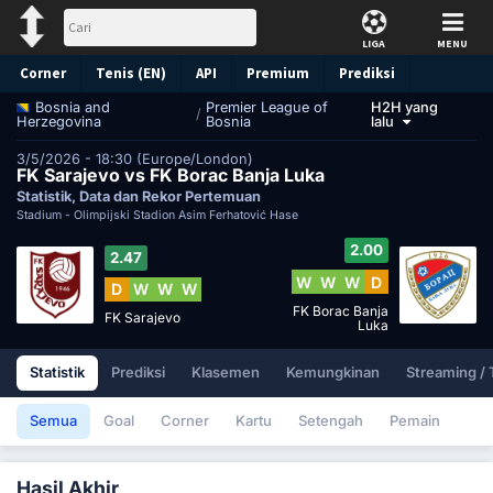
LIGA
MENU
Corner
Tenis (EN)
API
Premium
Prediksi
Premier League of
H2H yang
Bosnia and
/
Bosnia
lalu
Herzegovina
3/5/2026 - 18:30 (Europe/London)
FK Sarajevo vs FK Borac Banja Luka
Statistik, Data dan Rekor Pertemuan
Stadium -
Olimpijski Stadion Asim Ferhatović Hase
2.00
2.47
W
W
W
D
D
W
W
W
FK Borac Banja
FK Sarajevo
Luka
Statistik
Prediksi
Klasemen
Kemungkinan
Streaming /
Semua
Goal
Corner
Kartu
Setengah
Pemain
Hasil Akhir