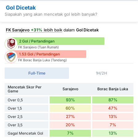
Gol Dicetak
Siapakah yang akan mencetak gol lebih banyak?
FK Sarajevo
+31%
lebih baik
dalam
Gol Dicetak
2 Gol / Pertandingan
FK Sarajevo (Tuan Rumah)
1.53 Gol / Pertandingan
FK Borac Banja Luka (Tandang)
Full-Time
1H/2H
Mencetak Skor Per
Sarajevo
Borac Banja Luka
Game
93%
87%
Over 0,5
60%
47%
Over 1,5
27%
13%
Over 2,5
20%
7%
Over 3,5
7%
13%
Gagal Mencetak Gol