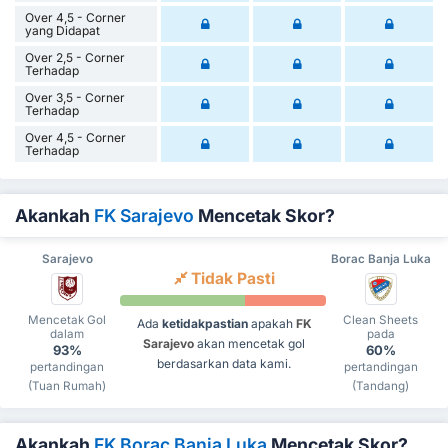
Over 4,5 - Corner
yang Didapat
Over 2,5 - Corner
Terhadap
Over 3,5 - Corner
Terhadap
Over 4,5 - Corner
Terhadap
Akankah
FK Sarajevo
Mencetak Skor?
Sarajevo
Borac Banja Luka
Tidak Pasti
Mencetak Gol
Clean Sheets
Ada
ketidakpastian
apakah
FK
dalam
pada
Sarajevo
akan mencetak gol
93%
60%
berdasarkan data kami.
pertandingan
pertandingan
(Tuan Rumah)
(Tandang)
Akankah
FK Borac Banja Luka
Mencetak Skor?