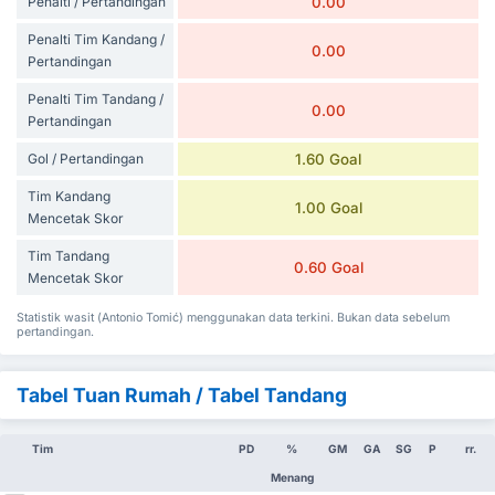
Penalti / Pertandingan
0.00
Penalti Tim Kandang /
0.00
Pertandingan
Penalti Tim Tandang /
0.00
Pertandingan
Gol / Pertandingan
1.60 Goal
Tim Kandang
1.00 Goal
Mencetak Skor
Tim Tandang
0.60 Goal
Mencetak Skor
Statistik wasit (Antonio Tomić) menggunakan data terkini. Bukan data sebelum
pertandingan.
Tabel Tuan Rumah / Tabel Tandang
Tim
PD
%
GM
GA
SG
P
rr.
Menang