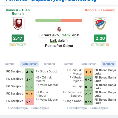
Kondisi - Tuan
Kondisi - Tandang
Rumah
FK Sarajevo
+24%
lebih
2.47
2.00
baik
dalam
M
S
M
M
M
M
M
M
M
S
Points Per Game
Semua
Tuan Rumah
Tandang
Semua
Tuan Rumah
Tandang
HSK Zrinjski
FK Borac Banja
FK Sarajevo
FK Sloga Doboj
4 - 0
1 - 1
Mostar
Luka
HSK Zrinjski
FK Rudar
FK Borac Banja
FK Sarajevo
2 - 1
0 - 2
Mostar
Prijedor
Luka
FK Velez Mostar
FK Borac Banja
FK Sarajevo
Posusje
1 - 0
0 - 3
Luka
FK Rudar
FK Zeljeznicar
FK Borac Banja
FK Sarajevo
2 - 2
0 - 1
Prijedor
Sarajevo
Luka
FK Velez Mostar
FK Borac Banja
FK Sarajevo
FK Sloga Doboj
0 - 1
0 - 4
Luka
Sebelumnya
Berikutnya
Sebelumnya
Berikutnya