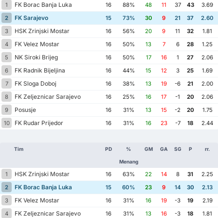
FK Borac Banja Luka
1
16
88%
48
11
37
43
3.69
FK Sarajevo
2
15
73%
30
9
21
37
2.60
HSK Zrinjski Mostar
3
16
56%
20
9
11
32
1.81
FK Velez Mostar
4
16
50%
13
7
6
28
1.25
NK Siroki Brijeg
5
16
50%
17
16
1
27
2.06
FK Radnik Bijeljina
6
16
44%
15
12
3
25
1.69
FK Sloga Doboj
7
16
38%
13
19
-6
21
2.00
FK Zeljeznicar Sarajevo
8
16
25%
16
17
-1
20
2.06
Posusje
9
16
31%
13
15
-2
20
1.75
FK Rudar Prijedor
10
16
31%
16
23
-7
18
2.44
Tim
PD
%
GM
GA
SG
P
rr.
Menang
HSK Zrinjski Mostar
1
16
63%
22
14
8
31
2.25
FK Borac Banja Luka
2
15
60%
23
9
14
30
2.13
FK Velez Mostar
3
16
31%
16
19
-3
19
2.19
FK Zeljeznicar Sarajevo
4
16
31%
13
16
-3
18
1.81