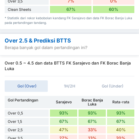
7%
0%
Over 3,5
67%
60%
Clean Sheets
* Statistik dari rekor kebobolan kandang FK Sarajevo dan data FK Borac Banja Luka
pada pertandingan tandang.
Over 2.5 & Prediksi BTTS
Berapa banyak gol dalam pertandingan ini?
Over 0.5 ~ 4.5 dan data BTTS FK Sarajevo dan FK Borac Banja
Luka
Gol (Over)
1H/2H
Gol (Under)
Gol Pertandingan
Borac Banja
Sarajevo
Rata-rata
Luka
93%
93%
93%
Over 0,5
67%
67%
67%
Over 1,5
47%
33%
40%
Over 2,5
27%
13%
20%
Over 3,5