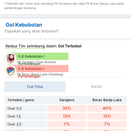
* Statistik dari rekor skor kandang FK Sarajevo dan data FK Borac Banja Luka pada
pertandingan tandang.
Gol Kebobolan
Siapakah yang akan terbobol?
Kedua Tim seimbang
dalam
Gol Terbobol
0.6 Kebobolan /
FK Sarajevo (Tuan Rumah)
Pertandingan
0.6 Kebobolan /
FK Borac Banja Luka (Tandang)
Pertandingan
Full-Time
1H/2H
Terbobol / game
Sarajevo
Borac Banja Luka
33%
40%
Over 0,5
13%
13%
Over 1,5
7%
7%
Over 2,5