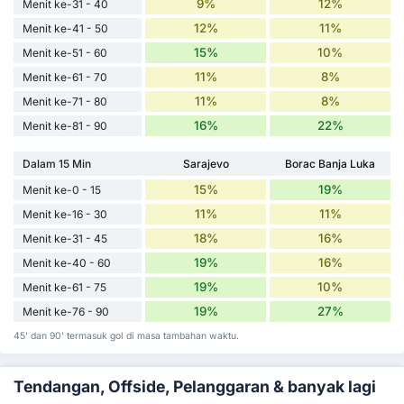
9%
12%
Menit ke-31 - 40
12%
11%
Menit ke-41 - 50
15%
10%
Menit ke-51 - 60
11%
8%
Menit ke-61 - 70
11%
8%
Menit ke-71 - 80
16%
22%
Menit ke-81 - 90
Dalam 15 Min
Sarajevo
Borac Banja Luka
15%
19%
Menit ke-0 - 15
11%
11%
Menit ke-16 - 30
18%
16%
Menit ke-31 - 45
19%
16%
Menit ke-40 - 60
19%
10%
Menit ke-61 - 75
19%
27%
Menit ke-76 - 90
45' dan 90' termasuk gol di masa tambahan waktu.
Tendangan, Offside, Pelanggaran & banyak lagi