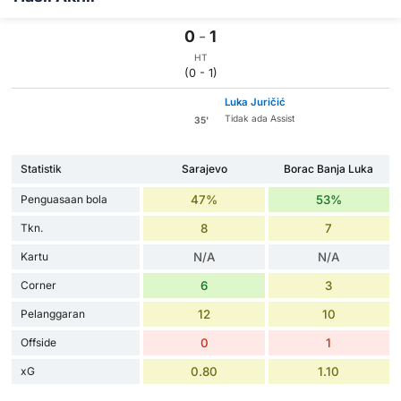
0
-
1
HT
(0 - 1)
Luka Juričić
Tidak ada Assist
35'
Statistik
Sarajevo
Borac Banja Luka
Penguasaan bola
47%
53%
Tkn.
8
7
Kartu
N/A
N/A
Corner
6
3
Pelanggaran
12
10
Offside
0
1
xG
0.80
1.10