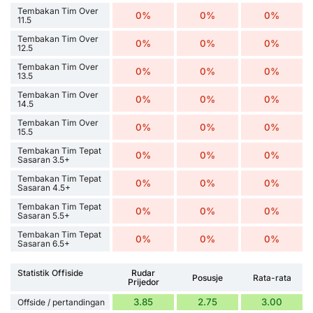
Tembakan Tim Over
0%
0%
0%
11.5
Tembakan Tim Over
0%
0%
0%
12.5
Tembakan Tim Over
0%
0%
0%
13.5
Tembakan Tim Over
0%
0%
0%
14.5
Tembakan Tim Over
0%
0%
0%
15.5
Tembakan Tim Tepat
0%
0%
0%
Sasaran 3.5+
Tembakan Tim Tepat
0%
0%
0%
Sasaran 4.5+
Tembakan Tim Tepat
0%
0%
0%
Sasaran 5.5+
Tembakan Tim Tepat
0%
0%
0%
Sasaran 6.5+
Statistik Offiside
Rudar
Posusje
Rata-rata
Prijedor
3.85
2.75
3.00
Offside / pertandingan