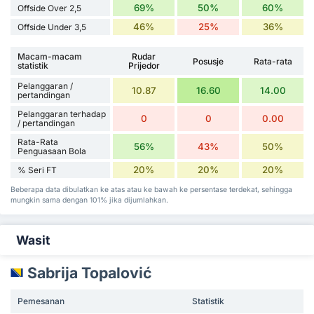
69%
50%
60%
Offside Over 2,5
46%
25%
36%
Offside Under 3,5
Macam-macam
Rudar
Posusje
Rata-rata
statistik
Prijedor
Pelanggaran /
10.87
16.60
14.00
pertandingan
Pelanggaran terhadap
0
0
0.00
/ pertandingan
Rata-Rata
56%
43%
50%
Penguasaan Bola
20%
20%
20%
% Seri FT
Beberapa data dibulatkan ke atas atau ke bawah ke persentase terdekat, sehingga
mungkin sama dengan 101% jika dijumlahkan.
Wasit
Sabrija Topalović
Pemesanan
Statistik