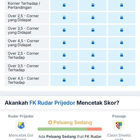
Korner Terhadap /
Pertandingan
Over 2,5 - Corner
yang Didapat
Over 3,5 - Corner
yang Didapat
Over 4,5 - Corner
yang Didapat
Over 2,5 - Corner
Terhadap
Over 3,5 - Corner
Terhadap
Over 4,5 - Corner
Terhadap
Akankah
FK Rudar Prijedor
Mencetak Skor?
Rudar Prijedor
Posusje
Peluang Sedang
Mencetak Gol
Clean Sheets
Ada
Peluang Sedang
that
FK Rudar
dalam
pada