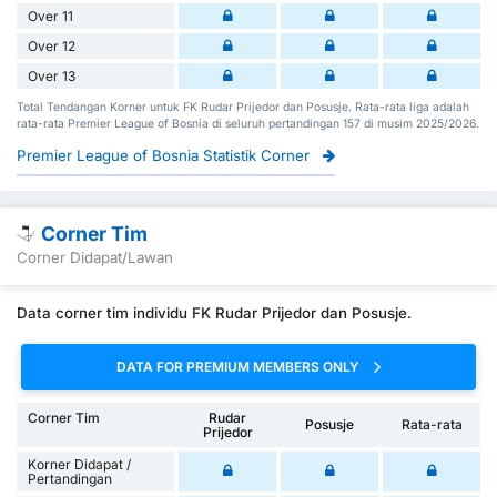
Over 11
Over 12
Over 13
Total Tendangan Korner untuk FK Rudar Prijedor dan Posusje. Rata-rata liga adalah
rata-rata Premier League of Bosnia di seluruh pertandingan 157 di musim 2025/2026.
Premier League of Bosnia Statistik Corner
Corner Tim
Corner Didapat/Lawan
Data corner tim individu FK Rudar Prijedor dan Posusje.
DATA FOR PREMIUM MEMBERS ONLY
Corner Tim
Rudar
Posusje
Rata-rata
Prijedor
Korner Didapat /
Pertandingan