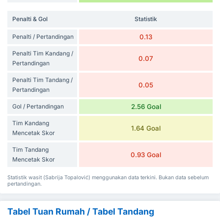
Penalti & Gol
Statistik
Penalti / Pertandingan
0.13
Penalti Tim Kandang /
0.07
Pertandingan
Penalti Tim Tandang /
0.05
Pertandingan
Gol / Pertandingan
2.56 Goal
Tim Kandang
1.64 Goal
Mencetak Skor
Tim Tandang
0.93 Goal
Mencetak Skor
Statistik wasit (Sabrija Topalović) menggunakan data terkini. Bukan data sebelum
pertandingan.
Tabel Tuan Rumah / Tabel Tandang