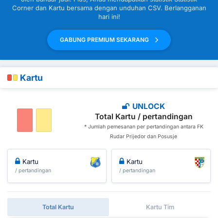
Corner dan Kartu bersama dengan unduhan CSV. Berlangganan
hari ini!
GABUNG PREMIUM SEKARANG
Kartu
UNLOCK
Total Kartu / pertandingan
* Jumlah pemesanan per pertandingan antara FK
Rudar Prijedor dan Posusje
Kartu
Kartu
/ pertandingan
/ pertandingan
Total Kartu
Kartu Tim