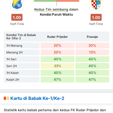
Kedua Tim seimbang
dalam
Kondisi Paruh Waktu
1.00
1.00
Half-Time
Half-Time
Kondisi Tim di Babak
Rudar Prijedor
Posusje
Ke-1/Ke-2
20%
20%
1H Menang
20%
13%
Menang 2H
40%
40%
1H Seri
33%
40%
Seri 2H
40%
40%
1H Kalah
47%
47%
Kalah 2H
Kartu di Babak Ke-1/Ke-2
Statistik kartu babak pertama dan kedua FK Rudar Prijedor dan