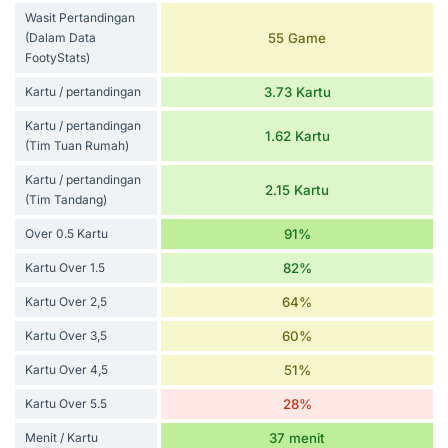
Wasit Pertandingan
(Dalam Data
55 Game
FootyStats)
Kartu / pertandingan
3.73 Kartu
Kartu / pertandingan
1.62 Kartu
(Tim Tuan Rumah)
Kartu / pertandingan
2.15 Kartu
(Tim Tandang)
Over 0.5 Kartu
91%
Kartu Over 1.5
82%
Kartu Over 2,5
64%
Kartu Over 3,5
60%
Kartu Over 4,5
51%
Kartu Over 5.5
28%
Menit / Kartu
37 menit