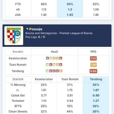
FTS
48%
33%
63%
xG
1.13
1.2
1.06
xGA
1.45
1.45
1.45
Posusje
Bosnia and Herzegovina - Premier League of Bosnia
Pos Liga.
8
/ 10
Kondisi
Hasil
PPG
Keseluruhan
K
M
S
S
K
1.03
Tuan Rumah
M
K
M
S
K
1.25
Tandang
M
K
K
K
S
0.80
Statistik
Keseluruhan
Tuan Rumah
Tandang
% Menang
26%
31%
20%
rr.
1.81
1.75
1.87
Cetak Gol
0.71
0.81
0.60
Terbobol
1.10
0.94
1.27
BTTS
26%
19%
33%
Clean Sheets
32%
44%
20%