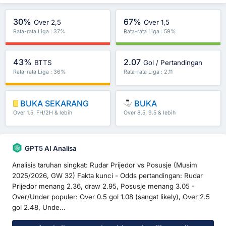
30%
67%
Over 2,5
Over 1,5
Rata-rata Liga : 37%
Rata-rata Liga : 59%
43%
2.07
BTTS
Gol / Pertandingan
Rata-rata Liga : 36%
Rata-rata Liga : 2.11
BUKA SEKARANG
BUKA
Over 1.5, FH/2H & lebih
Over 8.5, 9.5 & lebih
GPT5 AI Analisa
Analisis taruhan singkat: Rudar Prijedor vs Posusje (Musim
2025/2026, GW 32) Fakta kunci - Odds pertandingan: Rudar
Prijedor menang 2.36, draw 2.95, Posusje menang 3.05 -
Over/Under populer: Over 0.5 gol 1.08 (sangat likely), Over 2.5
gol 2.48, Unde...