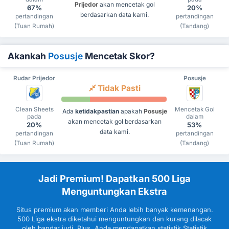
Prijedor
akan mencetak gol
67%
20%
berdasarkan data kami.
pertandingan
pertandingan
(Tuan Rumah)
(Tandang)
Akankah
Posusje
Mencetak Skor?
Rudar Prijedor
Posusje
Tidak Pasti
Clean Sheets
Mencetak Gol
Ada
ketidakpastian
apakah
Posusje
pada
dalam
akan mencetak gol berdasarkan
20%
53%
data kami.
pertandingan
pertandingan
(Tuan Rumah)
(Tandang)
Jadi Premium! Dapatkan 500 Liga
Menguntungkan Ekstra
Situs premium akan memberi Anda lebih banyak kemenangan.
500 Liga ekstra diketahui menguntungkan dan kurang dilacak
oleh bandar judi. Plus, Anda mendapatkan statistik Statistik