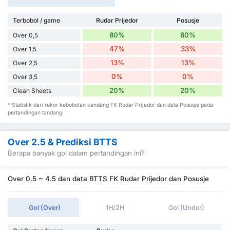
Terbobol / game
Rudar Prijedor
Posusje
80%
80%
Over 0,5
47%
33%
Over 1,5
13%
13%
Over 2,5
0%
0%
Over 3,5
20%
20%
Clean Sheets
* Statistik dari rekor kebobolan kandang FK Rudar Prijedor dan data Posusje pada
pertandingan tandang.
Over 2.5 & Prediksi BTTS
Berapa banyak gol dalam pertandingan ini?
Over 0.5 ~ 4.5 dan data BTTS FK Rudar Prijedor dan Posusje
Gol (Over)
1H/2H
Gol (Under)