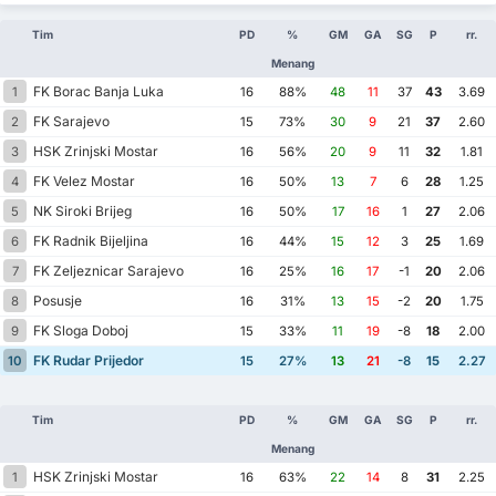
Tim
PD
%
GM
GA
SG
P
rr.
Menang
FK Borac Banja Luka
1
16
88%
48
11
37
43
3.69
FK Sarajevo
2
15
73%
30
9
21
37
2.60
HSK Zrinjski Mostar
3
16
56%
20
9
11
32
1.81
FK Velez Mostar
4
16
50%
13
7
6
28
1.25
NK Siroki Brijeg
5
16
50%
17
16
1
27
2.06
FK Radnik Bijeljina
6
16
44%
15
12
3
25
1.69
FK Zeljeznicar Sarajevo
7
16
25%
16
17
-1
20
2.06
Posusje
8
16
31%
13
15
-2
20
1.75
FK Sloga Doboj
9
15
33%
11
19
-8
18
2.00
FK Rudar Prijedor
10
15
27%
13
21
-8
15
2.27
Tim
PD
%
GM
GA
SG
P
rr.
Menang
HSK Zrinjski Mostar
1
16
63%
22
14
8
31
2.25