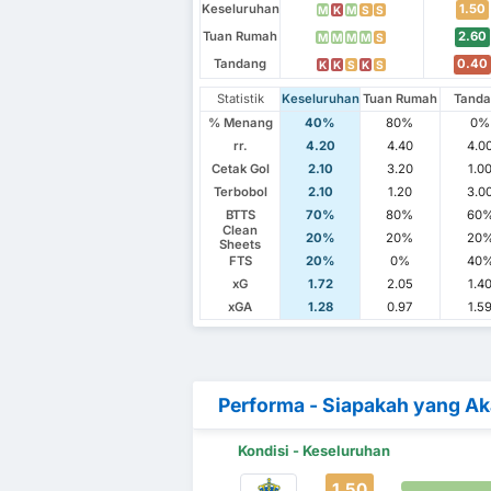
Keseluruhan
1.50
M
K
M
S
S
Tuan Rumah
2.60
M
M
M
M
S
Tandang
0.40
K
K
S
K
S
Statistik
Keseluruhan
Tuan Rumah
Tand
% Menang
40%
80%
0%
rr.
4.20
4.40
4.0
Cetak Gol
2.10
3.20
1.0
Terbobol
2.10
1.20
3.0
BTTS
70%
80%
60
Clean
20%
20%
20
Sheets
FTS
20%
0%
40
xG
1.72
2.05
1.4
xGA
1.28
0.97
1.5
Performa - Siapakah yang A
Kondisi - Keseluruhan
1.50