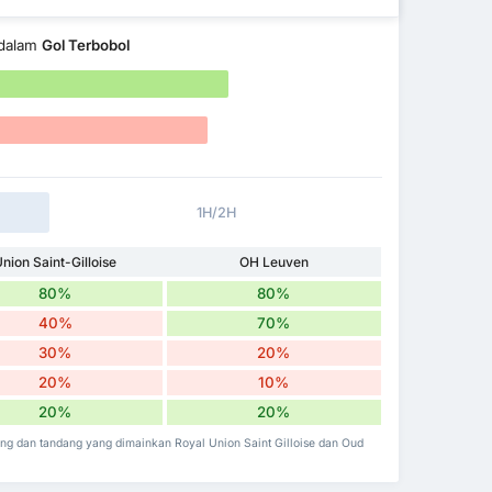
dalam
Gol Terbobol
1H/2H
nion Saint-Gilloise
OH Leuven
80%
80%
40%
70%
30%
20%
20%
10%
20%
20%
ng dan tandang yang dimainkan Royal Union Saint Gilloise dan Oud