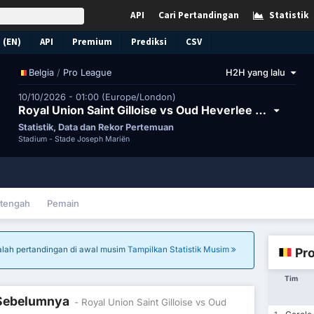
API
Cari Pertandingan
Statistik
 (EN)
API
Premium
Prediksi
CSV
/
Pro League
H2H yang lalu
Belgia
10/10/2026 - 01:00 (Europe/London)
Royal Union Saint Gilloise vs Oud Heverlee Leuven
Statistik, Data dan Rekor Pertemuan
Stadium -
Stade Joseph Mariën
tengah
Pemain
adalah pertandingan di awal musim
Tampilkan Statistik Musim
Pr
Tim
l Sebelumnya
- Royal Union Saint Gilloise vs Oud