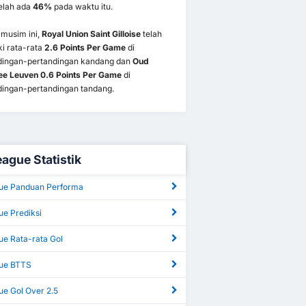
elah ada
46%
pada waktu itu.
 musim ini,
Royal Union Saint Gilloise
telah
i rata-rata
2.6 Points Per Game
di
dingan-pertandingan kandang dan
Oud
ee Leuven 0.6 Points Per Game
di
dingan-pertandingan tandang.
eague Statistik
ue Panduan Performa
ue Prediksi
ue Rata-rata Gol
ue BTTS
ue Gol Over 2.5