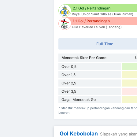
2.1 Gol / Pertandingan
Royal Union Saint Gilloise (Tuan Rumah)
1.1 Gol / Pertandingan
Oud Heverlee Leuven (Tandang)
Full-Time
Mencetak Skor Per Game
U
Over 0,5
Over 1,5
Over 2,5
Over 3,5
Gagal Mencetak Gol
* Statistik mencakup pertandingan kandang dan tan
Leuven.
Gol Kebobolan
Siapakah yang akan