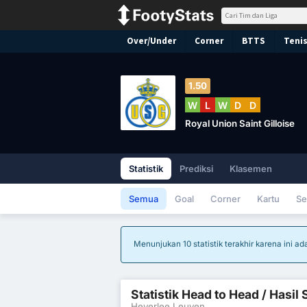
Over/Under
Corner
BTTS
Tenis
1.50
W
L
W
D
D
Royal Union Saint Gilloise
Statistik
Prediksi
Klasemen
Semua
Goal
Corner
Kartu
Se
Menunjukan 10 statistik terakhir karena ini 
Statistik Head to Head / Hasi
Heverlee Leuven