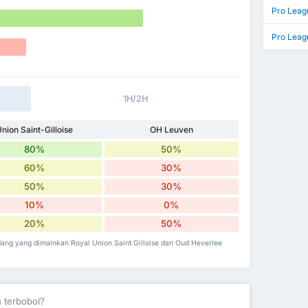
Pro Leag
Pro Leag
1H/2H
nion Saint-Gilloise
OH Leuven
80%
50%
60%
30%
50%
30%
10%
0%
20%
50%
dang yang dimainkan Royal Union Saint Gilloise dan Oud Heverlee
 terbobol?