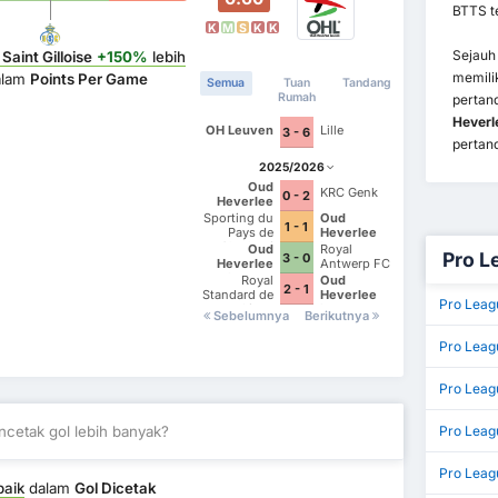
BTTS t
K
M
S
K
K
Sejauh
Saint Gilloise
+150%
lebih
memilik
alam
Points Per Game
Semua
Tuan
Tandang
Rumah
pertan
Heverl
OH Leuven
Lille
3 - 6
pertan
2025/2026
Oud
KRC Genk
0 - 2
Heverlee
Leuven
Sporting du
Oud
1 - 1
Pays de
Heverlee
Charleroi
Leuven
Oud
Royal
Pro L
3 - 0
Heverlee
Antwerp FC
Leuven
Royal
Oud
2 - 1
Standard de
Heverlee
Pro Leag
Liege
Leuven
Sebelumnya
Berikutnya
Pro Leag
Pro Leag
cetak gol lebih banyak?
Pro Leag
Pro Leag
baik
dalam
Gol Dicetak