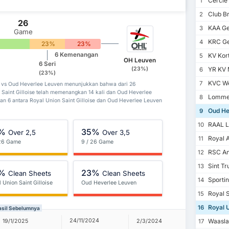
Cercle
1
Club B
2
26
KAA Ge
3
Game
KRC G
4
23%
23%
6 Kemenangan
KV Kort
5
OH Leuven
6 Seri
(23%)
YR KV 
6
(23%)
KVC We
7
se vs Oud Heverlee Leuven menunjukkan bahwa dari 26
Saint Gilloise telah memenangkan 14 kali dan Oud Heverlee
Lommel
8
an 6 antara Royal Union Saint Gilloise dan Oud Heverlee Leuven
Oud He
9
RAAL L
10
%
35%
Over 2,5
Over 3,5
Royal 
11
 26 Game
9 / 26 Game
RSC An
12
Sint Tr
13
%
23%
Clean Sheets
Clean Sheets
Sportin
14
 Union Saint Gilloise
Oud Heverlee Leuven
Royal S
15
Royal U
16
Hasil Sebelumnya
24/11/2024
Waasla
19/1/2025
2/3/2024
12/8/202
17