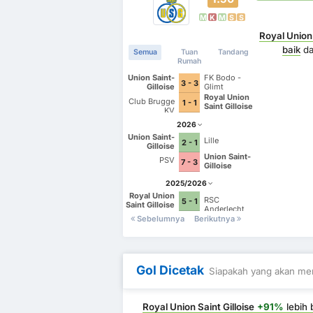
M
K
M
S
S
Royal Union 
baik
d
Semua
Tuan
Tandang
Rumah
Union Saint-
FK Bodo -
3 - 3
Gilloise
Glimt
Royal Union
Club Brugge
1 - 1
Saint Gilloise
KV
2026
Union Saint-
Lille
2 - 1
Gilloise
Union Saint-
PSV
7 - 3
Gilloise
2025/2026
Royal Union
RSC
5 - 1
Saint Gilloise
Anderlecht
Sebelumnya
Berikutnya
Gol Dicetak
Siapakah yang akan men
Royal Union Saint Gilloise
+91%
lebih 