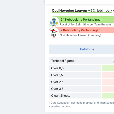
Oud Heverlee Leuven
+5%
lebih baik
2.1 Kebobolan / Pertandingan
Royal Union Saint Gilloise (Tuan Rumah)
2 Kebobolan / Pertandingan
Oud Heverlee Leuven (Tandang)
Full-Time
Terbobol / game
U
Over 0,5
Over 1,5
Over 2,5
Over 3,5
Clean Sheets
* Data kebobolan gol mencakup pertandingan kanda
Heverlee Leuven.