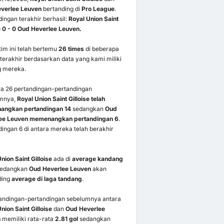
verlee Leuven
bertanding di
Pro League
.
ingan terakhir berhasil:
Royal Union Saint
e 0 - 0 Oud Heverlee Leuven.
im ini telah bertemu
26 times
di beberapa
terakhir berdasarkan data yang kami miliki
g mereka.
ra 26 pertandingan-pertandingan
mnya,
Royal Union Saint Gilloise telah
ngkan pertandingan 14
sedangkan
Oud
ee Leuven memenangkan pertandingan 6
.
ingan 6 di antara mereka telah berakhir
nion Saint Gilloise
ada di
average kandang
sedangkan
Oud Heverlee Leuven
akan
ding
average di laga tandang
.
tandingan-pertandingan sebelumnya antara
nion Saint Gilloise
dan
Oud Heverlee
n
memiliki rata-rata
2.81 gol
sedangkan