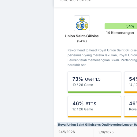
54%
14 Kemenangan
Union Saint-Gilloise
(54%)
Rekor head to head Royal Union Saint Gilloi
pertemuan yang mereka lakukan, Royal Union 
Leuven telah memenangkan 6 kali. Pertanding
berakhir seri.
73%
54
Over 1,5
19 / 26 Game
14 /
46%
46
BTTS
12 / 26 Game
Royal
Royal Union Saint Gilloise vs Oud Heverlee Leuven 
24/1/2026
3/8/2025