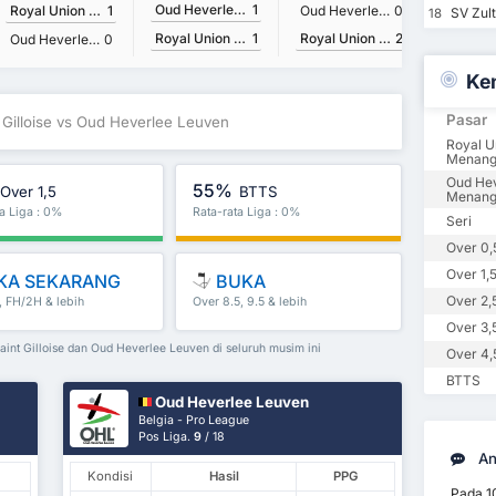
Oud Heverlee Leuven
1
Royal Union Saint Gilloise
1
Oud Heverlee Leuven
0
SV Zul
18
Royal Union Saint Gilloise
2
Royal Union Saint Gilloise
1
Oud Heverlee Leuven
0
Ke
Pasar
t Gilloise vs Oud Heverlee Leuven
Royal Un
Menan
Oud He
55%
Over 1,5
BTTS
Menan
ta Liga : 0%
Rata-rata Liga : 0%
Seri
Over 0,
Over 1,
KA SEKARANG
BUKA
Over 2,
, FH/2H & lebih
Over 8.5, 9.5 & lebih
Over 3,
Saint Gilloise dan Oud Heverlee Leuven di seluruh musim ini
Over 4,
BTTS
Oud Heverlee Leuven
Belgia - Pro League
Pos Liga.
9
/ 18
An
Kondisi
Hasil
PPG
Pada 1