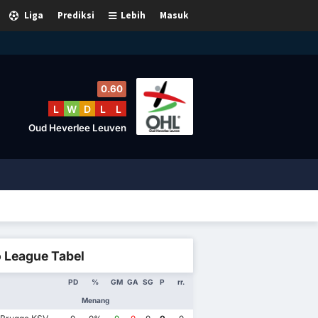
Liga
Prediksi
Lebih
Masuk
0.60
L
W
D
L
L
Oud Heverlee Leuven
o League Tabel
PD
%
GM
GA
SG
P
rr.
Menang