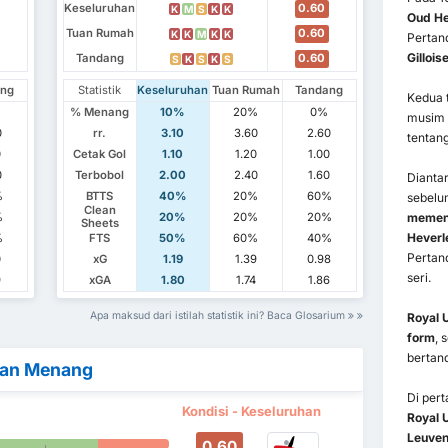
Keseluruhan
0.60
K
M
S
K
K
Oud He
Tuan Rumah
0.60
K
K
M
K
K
Pertand
Gillois
Tandang
0.60
S
K
S
K
S
ang
Statistik
Keseluruhan
Tuan Rumah
Tandang
Kedua t
% Menang
10%
20%
0%
musim 
0
rr.
3.10
3.60
2.60
tentan
0
Cetak Gol
1.10
1.20
1.00
0
Terbobol
2.00
2.40
1.60
Dianta
%
BTTS
40%
20%
60%
sebelu
Clean
%
20%
20%
20%
memena
Sheets
Heverl
%
FTS
50%
60%
40%
Pertand
0
xG
1.19
1.39
0.98
seri.
9
xGA
1.80
1.74
1.86
Apa maksud dari istilah statistik ini? Baca Glosarium
Royal U
form
, 
bertan
kan Menang
Di per
Kondisi - Keseluruhan
Royal U
Leuve
0.60