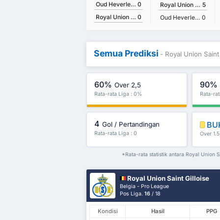
Oud Heverlee Leuven
0
Royal Union Saint Gilloise
5
Royal Union Saint Gilloise
0
Oud Heverlee Leuven
0
Semua Prediksi
- Royal Union Sain
60%
90%
Over 2,5
Rata-rata Liga : 0%
Rata-ra
4
BU
Gol / Pertandingan
Rata-rata Liga : 0
Over 1.5
*Rata-rata statistik antara Royal Union 
Royal Union Saint Gilloise
Belgia - Pro League
Pos Liga.
16
/ 18
Kondisi
Hasil
PPG