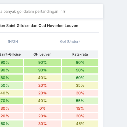
a banyak gol dalam pertandingan ini?
on Saint Gilloise dan Oud Heverlee Leuven
1H/2H
Gol (Under)
aint-Gilloise
OH Leuven
Rata-rata
90%
90%
90%
90%
90%
90%
80%
40%
60%
50%
20%
35%
40%
20%
30%
70%
40%
55%
30%
0%
15%
20%
20%
20%
60%
30%
45%