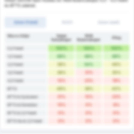
és BTTS adatok.
Gólok (Felett)
1H/2H
Gólok (alatt)
Meccs Góljai
Sebat
1926
Átlag
Gençlikspor
Bulancakspor
100%
100%
100%
0,5 Felett
69%
69%
69%
1,5 Felett
38%
54%
46%
2,5 Felett
38%
31%
35%
3,5 Felett
15%
23%
19%
4,5 Felett
46%
38%
42%
BTTS
31%
15%
23%
BTTS & Győzelem
15%
0%
8%
BTTS & Döntetlen
0%
0%
0%
BTTS & 2,5 Felett
0%
0%
0%
BTTS No & 2,5 Felett