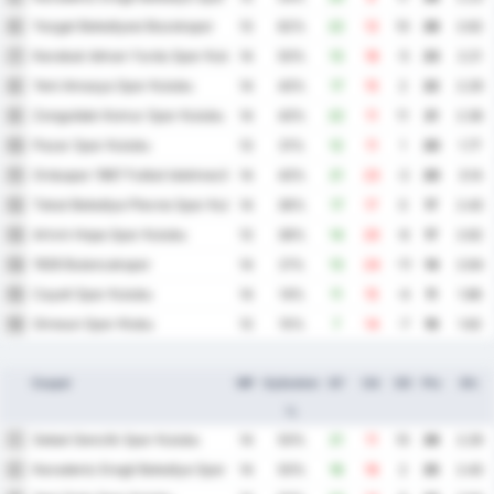
Yozgat Belediyesi Bozokspor
6
13
62%
22
12
10
26
2.62
Karabuk Idman Yurdu Spor Kulubu
7
14
50%
13
18
-5
23
2.21
Yeni Amasya Spor Kulubu
8
14
43%
17
15
2
22
2.29
Zonguldak Komur Spor Kulubu
9
14
43%
22
11
11
21
2.36
Pazar Spor Kulubu
10
13
31%
12
11
1
20
1.77
Orduspor 1967 Futbol Isletmeciligi Spor Kulubu
11
14
43%
21
23
-2
20
3.14
Tokat Belediye Plevne Spor Kulubu
12
14
36%
17
17
0
17
2.43
Artvin Hopa Spor Kulubu
13
13
38%
14
20
-6
17
2.62
1926 Bulancakspor
14
14
21%
13
24
-11
14
2.64
Cayeli Spor Kulubu
15
14
14%
11
15
-4
11
1.86
Giresun Spor Klubu
16
13
15%
7
14
-7
10
1.62
Csapat
MP
Győzelem
GF
GA
GD
Pts
Átl.
%
Sebat Genclik Spor Kulubu
1
14
50%
21
11
10
26
2.29
Karadeniz Eregli Belediye Spor Kulubu
2
14
50%
18
16
2
25
2.43