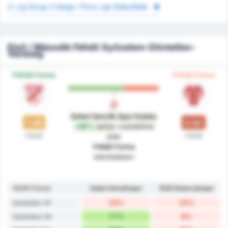
3. Lig Group 3 Sárga / Piros Lap Statisztikák
Első / Második Félidő Győzelem-Döntetlen-
Vereség
Félidő Forma
Félidő Forma
Sebat Genclik Spor Kulubu
1.46
0.92
+59%
better
százalékkal
Félidő
Félidő
jobb
Félidő Forma
tekintetében
1H/2H Forma
Sebat Gençlikspor
1926 Bulancakspor
23%
23%
Győzelem 1H
77%
8%
Győzelem 2H