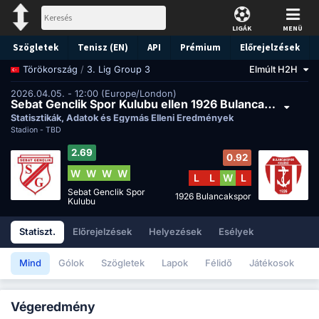
LIGÁK
MENÜ
Szögletek
Tenisz (EN)
API
Prémium
Előrejelzések
/
3. Lig Group 3
Elmúlt H2H
Törökország
2026.04.05. - 12:00 (Europe/London)
Sebat Genclik Spor Kulubu ellen 1926 Bulancakspor
Statisztikák, Adatok és Egymás Elleni Eredmények
Stadion -
TBD
2.69
0.92
W
W
W
W
L
L
W
L
Sebat Genclik Spor
1926 Bulancakspor
Kulubu
Statiszt.
Előrejelzések
Helyezések
Esélyek
Mind
Gólok
Szögletek
Lapok
Félidő
Játékosok
Végeredmény