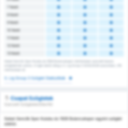
7 felett
8 felett
9 felett
10 felett
11 felett
12 felett
13 felett
Sebat Genclik Spor Kulubu és 1926 Bulancakspor mérkőzésen szerzett összes
szögleteinek száma. A ligán belüli átlag a 3. Lig Group 3 2025/2026 szezonban, 216
mérkőzésen át.
3. Lig Group 3 Szöglet Statisztikák
Csapat Szögletek
Szerzett Szögletek/Ellenfél
Sebat Genclik Spor Kulubu és 1926 Bulancakspor egyéni szöglet
adatai.