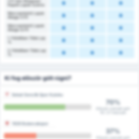
2.FI-ben Átlagosan
Kapott Lapok Száma
Meccsenkénti Lapok
Átlaga (1.FI)
Meccsenkénti Lapok
Átlaga (2.FI)
1. Félidőben Több Lap
%
2. Félidőben Több Lap
%
Ki fog először gólt rúgni?
Sebat Genclik Spor Kulubu
70%
Először szerzett gólt
19 / 27 meccsen
1926 Bulancakspor
37%
Először szerzett gólt