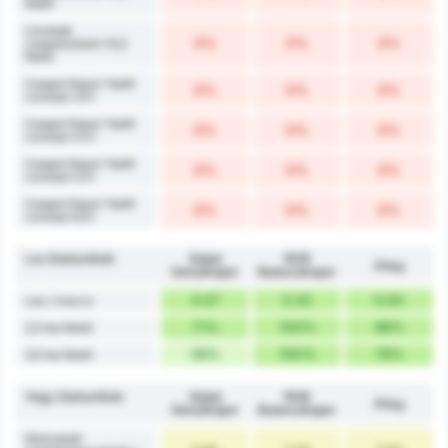
felett
Lövések
0%
0%
0%
csapatonként 15,5
felett
Csapat Kaput Talált
0%
0%
0%
Lövései 3.5+
Csapat Kaput Talált
0%
0%
0%
Lövései 4.5+
Csapat Kaput Talált
0%
0%
0%
Lövései 5.5+
Csapat Kaput Talált
0%
0%
0%
Lövései 6.5+
Les Statisztikák
Sebat
1926
Átlag
Gençlikspor
Bulancakspor
4.57
5.33
5.00
Les / meccs
71%
100%
86%
2,5 les felett
56%
100%
78%
3,5 les felett
Vegy Statisztikák
Sebat
1926
Átlag
Gençlikspor
Bulancakspor
Elkövetett