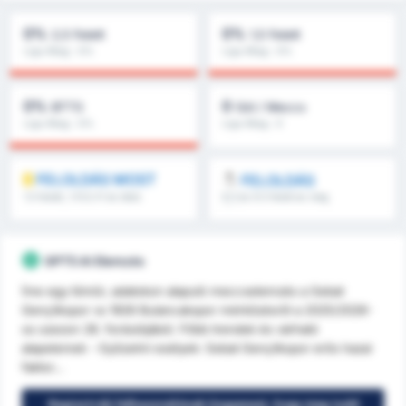
0%
0%
2,5 Felett
1,5 Felett
Liga Átlag : 0%
Liga Átlag : 0%
0%
0
BTTS
Gól / Meccs
Liga Átlag : 0%
Liga Átlag : 0
FELOLDÁS MOST
FELOLDÁS
1.5 feletti, 1.FI/2.FI és több
8.5 és 9.5 felett és még
több
GPT5 AI Elemzés
Íme egy tömör, adatokon alapuló meccselemzés a Sebat
Gençlikspor vs 1926 Bulancakspor mérkőzésről a 2025/2026-
os szezon 28. fordulójából. Főbb trendek és várható
alapelemek - Győzelmi esélyek: Sebat Gençlikspor erős hazai
faktor...
Regisztrálj felhasználónak (ingyenes), hogy meg tudd