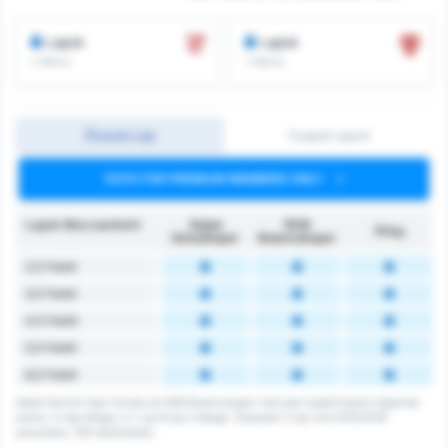
Lapok
Lapok
/ meccs
/ meccs
Összes Lap
Csapat Lapok
DATA FOR PREMIUM MEMBERS ONLY
Lapok Meccsenként
Sebat
1926
Átlag
Gençlikspor
Bulancakspor
2,5 Felett
3,5 Felett
4,5 Felett
5,5 Felett
6,5 Felett
Sebat Genclik Spor Kulubu és 1926 Bulancakspor meccsen kapott összes lapjainak
száma. A liga átlaga a 3. Lig Group 3 átlaga. Összesen 0 lap volt 2025/2026
szezonban, 216 mérkőzésen.