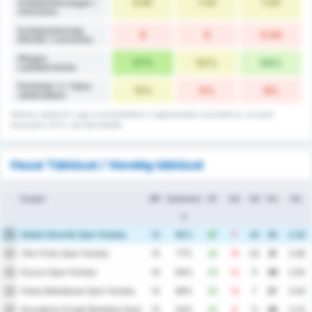
6.85
7.20
7.00
szabálytalanságok /
mérkőzés
Szabálytalanság
0
0
0.00
Ellenfél / mérkőzés
Átlagos
57%
50%
54%
Labdabirtoklás
Döntetlen % Teljes
15%
0%
8%
Játékidőben
Néhány adatot fel vagy le kerekítettünk a legközelebbi százalékhoz, és ezért
összeadva 101%-nak tekinthetők.
Hazai Táblázat / Vendég táblázat
Csapat
MP
Győzelem
GF
GA
GD
Pts
Átl.
%
Sebat Genclik Spor Kulubu
1
13
85%
27
7
20
35
2.62
Yeni Ordu Spor Kulubu
2
13
77%
34
10
24
31
3.38
Duzce Spor Kulubu
3
14
64%
23
12
11
30
2.50
Fatsa Belediyesi Spor Kulubu
4
13
69%
20
13
7
27
2.54
Karadeniz Eregli Belediye Spor Kulubu
5
13
54%
20
9
11
26
2.23