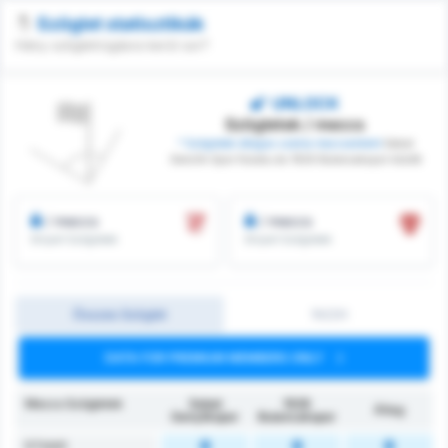
Szöglet statisztikák
Hány szögletrúgásra kerül sor?
UNLOCK
Szögletek / meccs
* Szögletek átlagos száma meccsenként
Sebat
Genclik Spor Kulubu és 1926 Bulancakspor között
/ meccs
/ meccs
Elnyert Szögletek
Elnyert Szögletek
Összes Szöglet
1H/2H
DATA FOR PREMIUM MEMBERS ONLY
Meccs Szögletek
Sebat
1926
Átlag
Gençlikspor
Bulancakspor
6 Felett