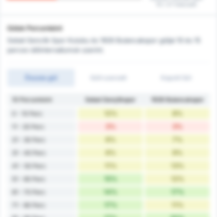
10 / 27 meccsen
Gólok Percenként
Sebat Genclik Spor Kulubu és 1926 Bulancakspor góljai 10 és 15
perces időintervallumok szerint.
Összes gól
Gólt szerzett
Kapott Gól
10 Percenként
Sebat Gençlikspor
1926 Bulancakspor
12%
8%
0 - 10 Perc
3%
3%
11 - 20 Perc
6%
7%
21 - 30 Perc
6%
9%
31 - 40 Perc
11%
13%
41 - 50 Perc
15%
12%
51 - 60 Perc
14%
17%
61 - 70 Perc
17%
11%
71 - 80 Perc