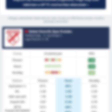
tekinteni a GPT5 statisztikai elemzését »
*Átlagos statisztikák Sebat Genclik Spor Kulubu és 1926 Bulancakspor között a
jelenlegi szezonban
Sebat Genclik Spor Kulubu
Törökország - 3. Lig Group 3
Liga Pozíció.
1
/ 16
Forma
Eredmények
PPG
Összes
L
W
L
W
D
2.26
Hazai
W
W
W
W
W
2.69
Vendég
D
D
L
L
D
1.86
Statiszt.
Összes
Hazai
Vendég
Győzelem %
67%
85%
50%
Átl.
2.44
2.62
2.29
Gólt szerzett
1.78
2.08
1.50
Kapott Gól
0.67
0.54
0.79
BTTS
52%
46%
57%
Kapott Gól Nélküli