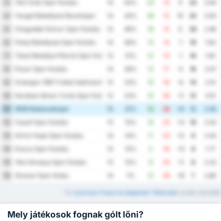
Yeni Ordu Spor Kulubu
3
14
50%
23
14
9
23
2.64
Yozgat Belediyesi Bozokspor
4
14
43%
29
13
16
22
3.00
Zonguldak Komur Spor Kulubu
5
13
46%
19
13
6
20
2.46
Fatsa Belediyesi Spor Kulubu
6
14
36%
13
14
-1
19
1.93
Tokat Belediye Plevne Spor Kulubu
7
13
31%
12
13
-1
16
1.92
Pazar Spor Kulubu
8
14
36%
12
17
-5
16
2.07
Orduspor 1967 Futbol Isletmeciligi Spor Kulubu
9
13
23%
10
18
-8
14
2.15
Karabuk Idman Yurdu Spor Kulubu
10
13
23%
15
26
-11
12
3.15
1926 Bulancakspor
11
13
31%
12
26
-14
12
2.92
Cayeli Spor Kulubu
12
13
15%
10
23
-13
10
2.54
Artvin Hopa Spor Kulubu
13
14
14%
11
23
-12
9
2.43
Duzce Spor Kulubu
14
13
15%
5
18
-13
9
1.77
Yeni Amasya Spor Kulubu
15
13
15%
9
20
-11
8
2.23
Giresun Spor Klubu
16
14
7%
12
28
-16
7
2.86
*
3. Lig Group 3 Hazai és Idegenbeli Táblázatok
szintén elérhetők
Mely játékosok fognak gólt lőni?