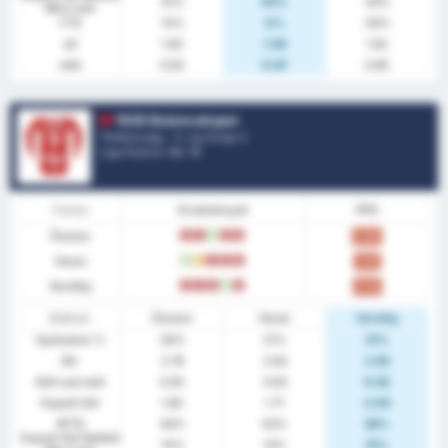
41%
54%
29%
Meccsek
FTS
15%
0%
29%
xG
1.83
1.94
1.62
xGA
0.93
0.97
0.85
1926 Bulancakspor
Törökország - 3. Lig Group 3
Liga Pozíció.
14
/ 16
Forma
Eredmények
PPG
Összes
L
L
W
L
L
0.96
Hazai
W
D
L
L
L
1.00
Vendég
L
L
L
W
L
0.92
Statiszt.
Összes
Hazai
Vendég
Győzelem %
26%
21%
31%
Átl.
2.78
2.64
2.92
Gólt szerzett
0.93
0.93
0.92
Kapott Gól
1.85
1.71
2.00
BTTS
44%
50%
38%
Kapott Gól Nélküli
15%
14%
15%