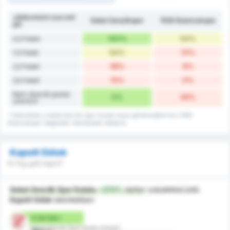
Játékonként szerzett
Sebat Gençlikspor
1926 Bulancakspor
gól
100%
54%
0,5 Felett
54%
31%
1,5 Felett
38%
8%
2,5 Felett
15%
0%
3,5 Felett
Nem sikerült pontot
0%
46%
szerezni
* Statisztikák a Sebat Genclik Spor Kulubu hazai gólrekordjáról és a 1926
Bulancakspor idegenbeli mérkőzések adatairól.
Kapott Gólok
Ki fog gólt kapni?
Sebat Genclik Spor Kulubu
+270%
better
százalékkal jobb
Kapott Gólok
tekintetében
0.54 Gól /
Sebat Genclik Spor Kulubu (Hazai)