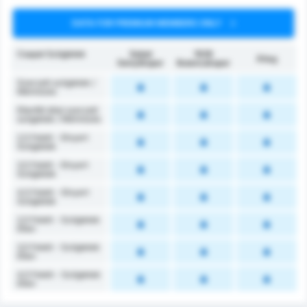
DATA FOR PREMIUM MEMBERS ONLY
Csapat Szögletek
Sebat
1926
Átlag
Gençlikspor
Bulancakspor
Szerzett szögletek /
Mérkőzés
Ellenfél által szerzett
szögletek / Mérkőzés
2,5 Felett - Elnyert
Szögletek
3,5 Felett - Elnyert
Szögletek
4,5 Felett - Elnyert
Szögletek
2,5 Felett - Szögletek
Ellen
3,5 Felett - Szögletek
Ellen
4,5 Felett - Szögletek
Ellen