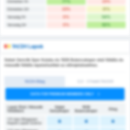
77%
23%
Döntetlen 1H
23%
31%
Döntetlen 2H
0%
54%
Vereség 1H
0%
62%
Vereség 2H
1H/2H Lapok
Sebat Genclik Spor Kulubu és 1926 Bulancakspor első félidős és
második félidős lapstatisztikái az előrejelzésekhez.
1H/2H Átlag
0,5 - 3 Felett (1H/2H)
DATA FOR PREMIUM MEMBERS ONLY
Lapok (Első / Második
Sebat
1926
Átlag
félidőben)
Gençlikspor
Bulancakspor
1.FI-ben Átlagosan
Kapott Lapok Száma