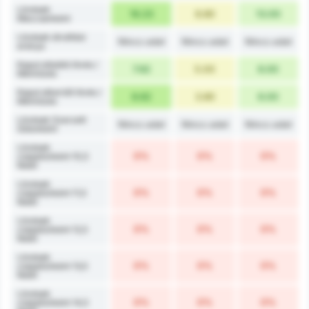
Lövések
16.23
8.80
13.00
Meccsenként
Lövések átváltási
Nincs adat
Nincs adat
Nincs adat
aránya
Kaput eltaláló lövés /
7.62
5.00
6.00
Mérkőzés
Kaput elkerülő lövés /
8.62
3.80
6.00
Mérkőzés
Lövések Szerzett
Nincs adat
Nincs adat
Nincs adat
Gólonként
Lövések
0%
0%
0%
csapatonként 10,5
felett
Lövések
0%
0%
0%
csapatonként 11,5
felett
Lövések
0%
0%
0%
csapatonként 12,5
felett
Lövések
0%
0%
0%
csapatonként 13,5
felett
Lövések
0%
0%
0%
csapatonként 14,5