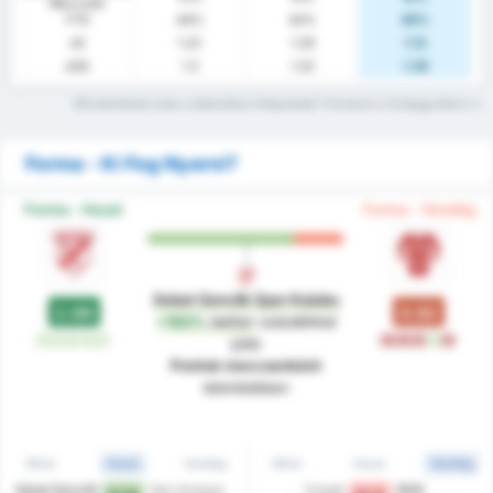
Meccsek
FTS
44%
43%
46%
xG
1.22
1.29
1.13
xGA
1.3
1.32
1.29
Mit jelentenek ezek a statisztikai kifejezések? Olvasd el a Szójegyzéket
Forma - Ki Fog Nyerni?
Forma - Hazai
Forma - Vendég
Sebat Genclik Spor Kulubu
2.69
0.92
+192%
better
százalékkal
W
W
W
W
W
L
L
L
W
L
jobb
Pontok meccsenként
tekintetében
Mind
Hazai
Vendég
Mind
Hazai
Vendég
Sebat Genclik
Yeni Amasya
Yozgat
1926