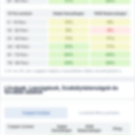
17%
20%
81 - 90 Perc
15 Percenként
Sebat Gençlikspor
1926 Bulancakspor
12%
9%
0 - 15 Perc
9%
8%
16 - 30 Perc
11%
17%
31 - 45 Perc
21%
17%
40 - 60 Perc
24%
24%
61 - 75 Perc
23%
24%
76 - 90 Perc
A 45. és a 90. perc magában foglalja a hosszabbítási időben szerzett gólokat is.
Lövések, Lesrúgások, Szabálytalanságok és
további adatok
Csapat Lövései
Lövések Meccsenként
Csapat Lövései
Sebat
1926
Átlag
Gençlikspor
Bulancakspor