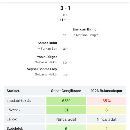
3
-
1
HT
(1 - 1)
Emircan Birinci
Mertkan Cengiz
13'
Samet Bulut
Furkan Şan
37'
Yasin Dülger
Gólpassz Nélkül
80'
Veysel Sönmezsoy
Gólpassz Nélkül
90'
Statiszt.
Sebat Gençlikspor
1926 Bulancakspor
Labdabirtoklás
65%
35%
Lövések
31
6
Lapok
Nincs adat
Nincs adat
Szögletek
6
2