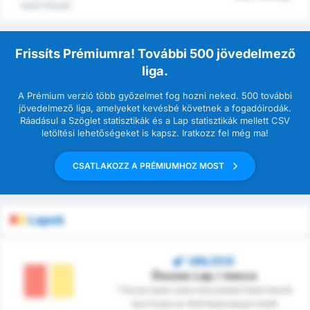
közül (Hazai)
Frissíts Prémiumra! További 500 jövedelmező
liga.
A Prémium verzió több győzelmet fog hozni neked. 500 további
jövedelmező liga, amelyeket kevésbé követnek a fogadóirodák.
Ráadásul a Szöglet statisztikák és a Lap statisztikák mellett CSV
letöltési lehetőségeket is kapsz. Iratkozz fel még ma!
CSATLAKOZZ A PRÉMIUMHOZ MOST
Lapok
UNLOCK
Összes Lap / meccs
* Összes lapok száma meccsenként Sebat Genclik
Spor Kulubu és 1926 Bulancakspor között