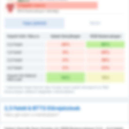
Meccs
2 Kapott / meccs
1926 Bulancakspor (Vendég)
Teljes játékidő
1H/2H
Kapott Gólt / Meccs
Sebat Gençlikspor
1926 Bulancakspor
46%
85%
0,5 Felett
8%
46%
1,5 Felett
0%
38%
2,5 Felett
0%
23%
3,5 Felett
Kapott Gól Nélküli
54%
15%
Meccsek
* Statisztikák Sebat Genclik Spor Kulubu hazai kapott rekordjairól és 1926
Bulancakspor adatairól idegenbeli mérkőzéseken.
2,5 Felett & BTTS Előrejelzések
Hány gól ezen a mérkőzésen?
Sebat Genclik Spor Kulubu és 1926 Bulancakspor 0,5 - 4,5 felett