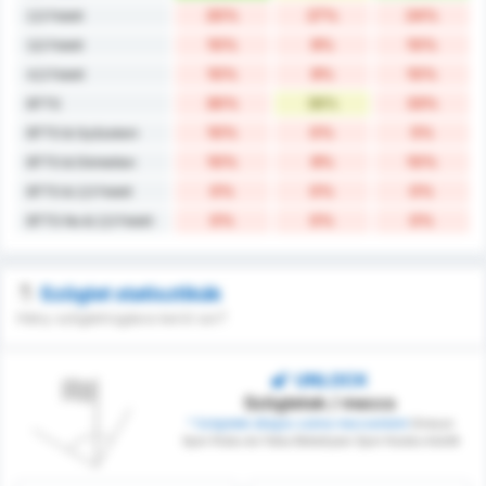
20%
27%
24%
2,5 Felett
10%
9%
10%
3,5 Felett
10%
9%
10%
4,5 Felett
30%
36%
33%
BTTS
10%
0%
5%
BTTS & Győzelem
10%
9%
10%
BTTS & Döntetlen
0%
0%
0%
BTTS & 2,5 Felett
0%
0%
0%
BTTS No & 2,5 Felett
Szöglet statisztikák
Hány szögletrúgásra kerül sor?
UNLOCK
Szögletek / meccs
* Szögletek átlagos száma meccsenként
Giresun
Spor Klubu és Fatsa Belediyesi Spor Kulubu között