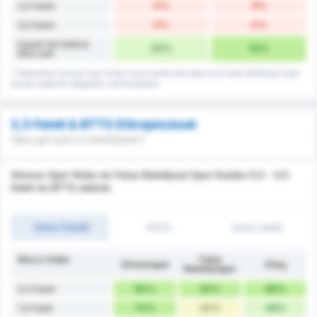
0%
9%
2,5 Felett
0%
0%
3,5 Felett
Kapott Gól Nélküli
20%
55%
Meccsek
* Statisztikák Giresun Spor Klubu hazai kapott rekordjairól és Fatsa Belediyesi Spor
Kulubu adatairól idegenbeli mérkőzéseken.
2,5 Felett & BTTS Előrejelzések
Hány gól ezen a mérkőzésen?
Giresun Spor Klubu és Fatsa Belediyesi Spor Kulubu 0,5 - 4,5
felett és BTTS adatok.
Gólok (Felett)
1H/2H
Gólok (alatt)
Meccs Góljai
Fatsa
Giresunspor
Átlag
Belediyespor
90%
82%
86%
0,5 Felett
70%
45%
58%
1,5 Felett