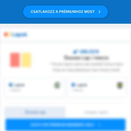
CSATLAKOZZ A PRÉMIUMHOZ MOST
Lapok
UNLOCK
Összes Lap / meccs
* Összes lapok száma meccsenként Giresun Spor
Klubu és Fatsa Belediyesi Spor Kulubu között
Lapok
Lapok
/ meccs
/ meccs
Összes Lap
Csapat Lapok
DATA FOR PREMIUM MEMBERS ONLY