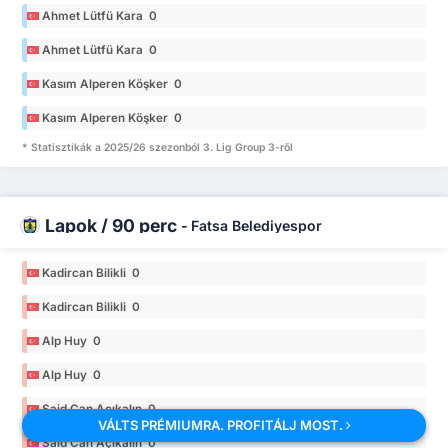
Ahmet Lütfü Kara 0
Ahmet Lütfü Kara 0
Kasım Alperen Köşker 0
Kasım Alperen Köşker 0
* Statisztikák a 2025/26 szezonból 3. Lig Group 3-ről
Lapok / 90 perc
-
Fatsa Belediyespor
Kadircan Bilikli 0
Kadircan Bilikli 0
Alp Huy 0
Alp Huy 0
Said Can Açıkalın 0
VÁLTS PRÉMIUMRA. PROFITÁLJ MOST.
Said Can Açıkalın 0