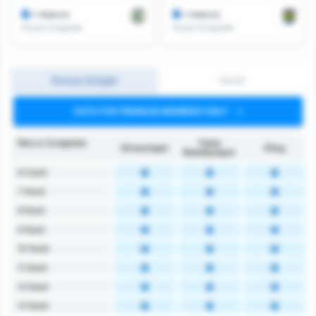
/ meccs
/ meccs
Elnyert Szögletek
Elnyert Szögletek
Összes Szöglet
1H/2H
DATA FOR PREMIUM MEMBERS ONLY
Meccs Szögletek
Fatsa
Giresunspor
Átlag
Belediyespor
6 Felett
7 felett
8 felett
9 felett
10 felett
11 felett
12 felett
13 felett