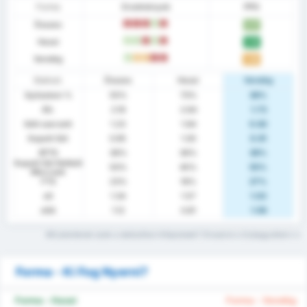
Forma
Eredmények
PPG
Összes
L
L
L
W
L
1.77
Hazai
W
W
L
W
L
2.18
Vendég
W
D
D
L
L
1.36
Statiszt.
Összes
Hazai
Vendég
Győzelem %
55%
73%
36%
Átl.
2.18
2.64
1.73
Gólt szerzett
1.23
1.64
0.82
Kapott Gól
0.95
1.00
0.91
BTTS
36%
36%
36%
Kapott Gól Nélküli
50%
45%
55%
Meccsek
FTS
23%
18%
27%
xG
1.34
1.57
1.02
xGA
1.12
0.81
1.56
Mit jelentenek ezek a statisztikai kifejezések? Olvasd el a Szójegyzéket
Forma - Ki Fog Nyerni?
Forma - Hazai
Forma - Vendég