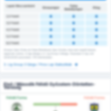
Lapok Meccsenként
Fatsa
Giresunspor
Átlag
Belediyespor
2,5 Felett
3,5 Felett
4,5 Felett
5,5 Felett
6,5 Felett
Giresun Spor Klubu és Fatsa Belediyesi Spor Kulubu meccsen kapott összes
lapjainak száma. A liga átlaga a 3. Lig Group 3 átlaga. Összesen 0 lap volt
2025/2026 szezonban, 179 mérkőzésen.
3. Lig Group 3 Sárga / Piros Lap Statisztikák
Első / Második Félidő Győzelem-Döntetlen-
Vereség
Félidő Forma
Félidő Forma