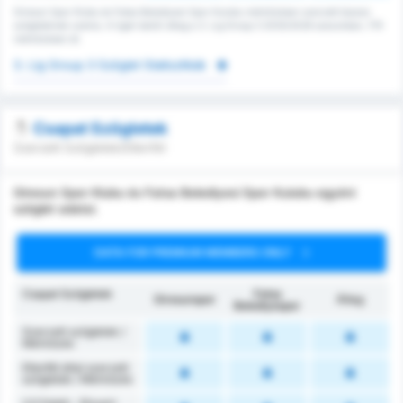
Giresun Spor Klubu és Fatsa Belediyesi Spor Kulubu mérkőzésen szerzett összes
szögleteinek száma. A ligán belüli átlag a 3. Lig Group 3 2025/2026 szezonban, 179
mérkőzésen át.
3. Lig Group 3 Szöglet Statisztikák
Csapat Szögletek
Szerzett Szögletek/Ellenfél
Giresun Spor Klubu és Fatsa Belediyesi Spor Kulubu egyéni
szöglet adatai.
DATA FOR PREMIUM MEMBERS ONLY
Csapat Szögletek
Fatsa
Giresunspor
Átlag
Belediyespor
Szerzett szögletek /
Mérkőzés
Ellenfél által szerzett
szögletek / Mérkőzés