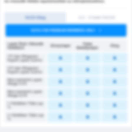
és második félidős lapstatisztikái az előrejelzésekhez.
1H/2H Átlag
0,5 - 3 Felett (1H/2H)
DATA FOR PREMIUM MEMBERS ONLY
Lapok (Első / Második
Fatsa
Giresunspor
Átlag
félidőben)
Belediyespor
1.FI-ben Átlagosan
Kapott Lapok Száma
2.FI-ben Átlagosan
Kapott Lapok Száma
Meccsenkénti Lapok
Átlaga (1.FI)
Meccsenkénti Lapok
Átlaga (2.FI)
1. Félidőben Több Lap
%
2. Félidőben Több Lap
%