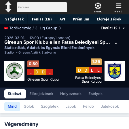
LIGÁK
MENÜ
Szögletek
Tenisz (EN)
API
Prémium
Előrejelzések
/
3. Lig Group 3
Elmúlt H2H
Törökország
2026.03.01. - 12:00 (Europe/London)
Giresun Spor Klubu ellen Fatsa Belediyesi Spor Kulubu
Statisztikák, Adatok és Egymás Elleni Eredmények
Stadion -
Giresun Atatürk Stadyumu
1.36
0.80
D
D
L
L
L
D
D
L
Fatsa Belediyesi
Giresun Spor Klubu
Spor Kulubu
Statiszt.
Előrejelzések
Helyezések
Esélyek
Mind
Gólok
Szögletek
Lapok
Félidő
Játékosok
Végeredmény