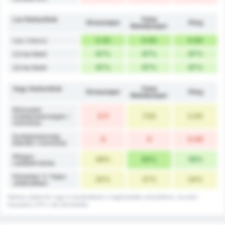
Les Statisztikák
Fatsa
Giresunspor
Átlag
Belediyespor
5.33
5.00
5.00
Les / meccs
67%
67%
67%
2,5 les felett
67%
67%
67%
3,5 les felett
Vegy Statisztikák
Fatsa
Giresunspor
Átlag
Belediyespor
Elkövetett
3.11
7.00
5.00
szabálytalanságok /
mérkőzés
Szabálytalanság
0
0
0.00
Ellenfél / mérkőzés
Átlagos
48%
64%
56%
Labdabirtoklás
Döntetlen % Teljes
20%
27%
24%
Játékidőben
Néhány adatot fel vagy le kerekítettünk a legközelebbi százalékhoz, és ezért
összeadva 101%-nak tekinthetők.