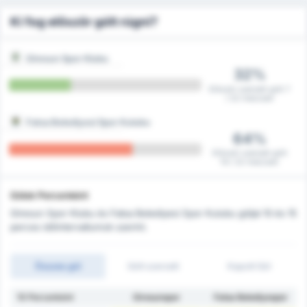
Ki fog először gólt rúgni?
Giresun Spor Klubu
32%
Először szerzett gólt 7
/ 22 meccsen
Fatsa Belediyesi Spor Kulubu
64%
Először szerzett gólt
14 / 22 meccsen
Gólok Percenként
Giresun Spor Klubu és Fatsa Belediyesi Spor Kulubu góljai 10 és 15
perces időintervallumok szerint.
Összes gól
Gólt szerzett
Kapott Gól
10 Percenként
Giresunspor
Fatsa Belediyespor