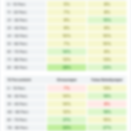
5%
8%
0 - 10 Perc
7%
8%
11 - 20 Perc
9%
15%
21 - 30 Perc
9%
6%
31 - 40 Perc
10%
10%
41 - 50 Perc
7%
10%
51 - 60 Perc
14%
6%
61 - 70 Perc
12%
13%
71 - 80 Perc
28%
23%
81 - 90 Perc
15 Percenként
Giresunspor
Fatsa Belediyespor
7%
13%
0 - 15 Perc
14%
19%
16 - 30 Perc
14%
8%
31 - 45 Perc
12%
19%
40 - 60 Perc
21%
15%
61 - 75 Perc
33%
27%
76 - 90 Perc