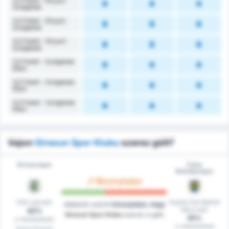
2,5 Felett - Elnyert
Szögletek
3,5 Felett - Elnyert
Szögletek
4,5 Felett - Elnyert
Szögletek
2,5 Felett - Szögletek
Ellen
3,5 Felett - Szögletek
Ellen
4,5 Felett - Szögletek
Ellen
Vajon
Giresun Spor Klubu
szerez gólt?
Giresunspor
Fatsa
Belediyespor
Bizonytalan
Gólt szerzett
Kapott Gól Nélküli
Adataink szerint
bizonytalan, hogy
Meccsek
40%
Giresun Spor Klubu
szerez-e gólt.
55%
a mérkőzések
a mérkőzések
közül (Hazai)