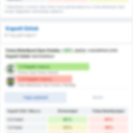
* Statisztikák a Giresun Spor Klubu hazai gólrekordjáról és a Fatsa Belediyesi Spor
Kulubu idegenbeli mérkőzések adatairól.
Kapott Gólok
Ki fog gólt kapni?
Fatsa Belediyesi Spor Kulubu
+30%
better
százalékkal jobb
Kapott Gólok
tekintetében
1.3 Kapott / meccs
Giresun Spor Klubu (Hazai)
0.91 Kapott / meccs
Fatsa Belediyesi Spor Kulubu (Vendég)
Teljes játékidő
1H/2H
Kapott Gólt / Meccs
Giresunspor
Fatsa Belediyespor
80%
45%
0,5 Felett
50%
36%
1,5 Felett