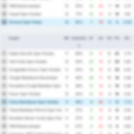
1926 Bulancakspor
14
12
25%
13
20
-7
14
2.75
Cayeli Spor Kulubu
15
12
17%
10
13
-3
10
1.92
Giresun Spor Klubu
16
10
20%
7
13
-6
8
2.00
Csapat
MP
Győzelem
GF
GA
GD
Pts
Átl.
%
Sebat Genclik Spor Kulubu
1
11
64%
21
9
12
25
2.73
Yeni Ordu Spor Kulubu
2
12
50%
22
13
9
20
2.92
Zonguldak Komur Spor Kulubu
3
11
55%
18
10
8
20
2.55
Yozgat Belediyesi Bozokspor
4
11
45%
26
11
15
18
3.36
Karadeniz Eregli Belediye Spor Kulubu
5
11
36%
12
14
-2
16
2.36
Pazar Spor Kulubu
6
12
42%
12
15
-3
16
2.25
Fatsa Belediyesi Spor Kulubu
7
11
36%
9
10
-1
15
1.73
Tokat Belediye Plevne Spor Kulubu
8
11
27%
9
13
-4
12
2.00
Karabuk Idman Yurdu Spor Kulubu
9
11
27%
13
21
-8
11
3.09
1926 Bulancakspor
10
11
27%
9
22
-13
9
2.82