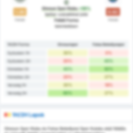
Giresun Spor Klubu
+59%
1.30
0.82
better
százalékkal jobb
Félidő
Félidő
Félidő Forma
tekintetében
1H/2H Forma
Giresunspor
Fatsa Belediyespor
30%
0%
Győzelem 1H
20%
45%
Győzelem 2H
40%
82%
Döntetlen 1H
20%
27%
Döntetlen 2H
30%
18%
Vereség 1H
60%
27%
Vereség 2H
1H/2H Lapok
Giresun Spor Klubu és Fatsa Belediyesi Spor Kulubu első félidős