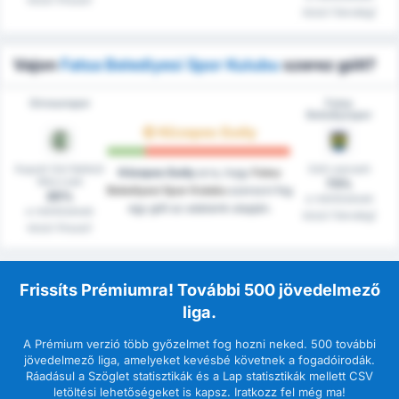
közül (Vendég)
Vajon
Fatsa Belediyesi Spor Kulubu
szerez gólt?
Giresunspor
Fatsa
Belediyespor
Közepes Esély
Kapott Gól Nélküli
Gólt szerzett
Közepes Esély
arra, hogy
Fatsa
Meccsek
73%
Belediyesi Spor Kulubu
szerezni fog
20%
a mérkőzések
egy gólt az adataink alapján.
a mérkőzések
közül (Vendég)
közül (Hazai)
Frissíts Prémiumra! További 500 jövedelmező
liga.
A Prémium verzió több győzelmet fog hozni neked. 500 további
jövedelmező liga, amelyeket kevésbé követnek a fogadóirodák.
Ráadásul a Szöglet statisztikák és a Lap statisztikák mellett CSV
letöltési lehetőségeket is kapsz. Iratkozz fel még ma!