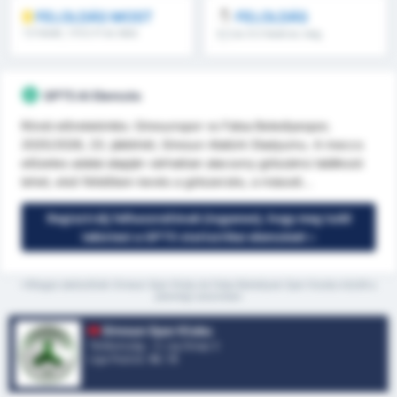
FELOLDÁS MOST
FELOLDÁS
1.5 feletti, 1.FI/2.FI és több
8.5 és 9.5 felett és még
több
GPT5 AI Elemzés
Rövid előretekintés: Giresunspor vs Fatsa Belediyespor,
2025/2026, 23. játékhét, Giresun Atatürk Stadyumu. A meccs
előzetes adatai alapján várhatóan alacsony gólszámú találkozó
lehet, első félidőben kevés a gólszerzés, a másodi...
Regisztrálj felhasználónak (ingyenes), hogy meg tudd
tekinteni a GPT5 statisztikai elemzését »
*Átlagos statisztikák Giresun Spor Klubu és Fatsa Belediyesi Spor Kulubu között a
jelenlegi szezonban
Giresun Spor Klubu
Törökország - 3. Lig Group 3
Liga Pozíció.
16
/ 16