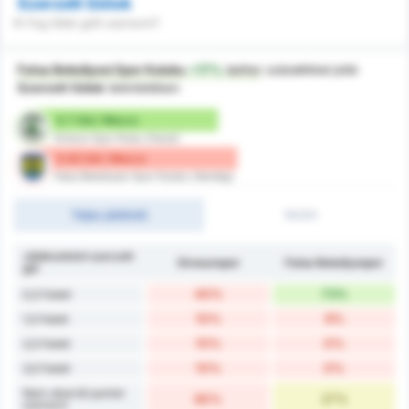
Szerzett Gólok
Ki fog több gólt szerezni?
Fatsa Belediyesi Spor Kulubu
+17%
better
százalékkal jobb
Szerzett Gólok
tekintetében
0.7 Gól / Meccs
Giresun Spor Klubu (Hazai)
0.82 Gól / Meccs
Fatsa Belediyesi Spor Kulubu (Vendég)
Teljes játékidő
1H/2H
Játékonként szerzett
Giresunspor
Fatsa Belediyespor
gól
40%
73%
0,5 Felett
10%
9%
1,5 Felett
10%
0%
2,5 Felett
10%
0%
3,5 Felett
Nem sikerült pontot
60%
27%
szerezni