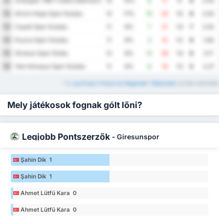
Orduspor 1967 Futbol Isletmeciligi Spor Kulubu
11
10
10%
8
17
-9
8
2.50
Artvin Hopa Spor Kulubu
12
12
17%
10
20
-10
8
2.50
Cayeli Spor Kulubu
13
11
9%
7
21
-14
7
2.55
Duzce Spor Kulubu
14
11
9%
3
15
-12
6
1.64
Giresun Spor Klubu
15
12
8%
12
26
-14
6
3.17
Yeni Amasya Spor Kulubu
16
11
9%
6
19
-13
5
2.27
*
3. Lig Group 3 Hazai és Idegenbeli Táblázatok
szintén elérhetők
Mely játékosok fognak gólt lőni?
Legjobb Pontszerzők
-
Giresunspor
Şahin Dik 1
Şahin Dik 1
Ahmet Lütfü Kara 0
Ahmet Lütfü Kara 0