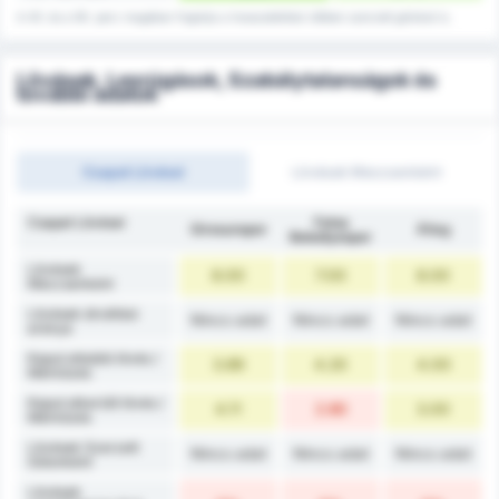
A 45. és a 90. perc magában foglalja a hosszabbítási időben szerzett gólokat is.
Lövések, Lesrúgások, Szabálytalanságok és
további adatok
Csapat Lövései
Lövések Meccsenként
Csapat Lövései
Fatsa
Giresunspor
Átlag
Belediyespor
Lövések
8.00
7.00
8.00
Meccsenként
Lövések átváltási
Nincs adat
Nincs adat
Nincs adat
aránya
Kaput eltaláló lövés /
3.89
4.20
4.00
Mérkőzés
Kaput elkerülő lövés /
4.11
2.80
3.00
Mérkőzés
Lövések Szerzett
Nincs adat
Nincs adat
Nincs adat
Gólonként
Lövések