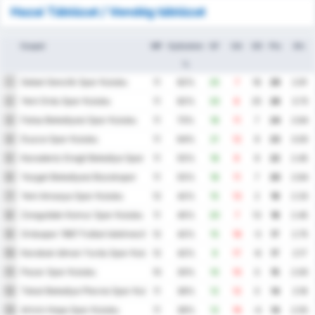
Hazai Táblázat / Vendég táblázat
Csapat
MP
Győzelem
GF
GA
GD
Pts
Átl.
%
Sebat Genclik Spor Kulubu
1
11
82%
25
7
18
29
2.91
Yeni Ordu Spor Kulubu
2
11
82%
33
8
25
28
3.73
Fatsa Belediyesi Spor Kulubu
3
11
73%
18
11
7
24
2.64
Duzce Spor Kulubu
4
11
64%
21
12
9
23
3.00
Karadeniz Eregli Belediye Spor Kulubu
5
11
55%
18
9
9
22
2.45
Yozgat Belediyesi Bozokspor
6
11
55%
18
11
7
20
2.64
Yeni Amasya Spor Kulubu
7
12
42%
15
13
2
19
2.33
Zonguldak Komur Spor Kulubu
8
11
45%
20
7
13
18
2.45
Orduspor 1967 Futbol Isletmeciligi Spor Kulubu
9
12
42%
15
18
-3
17
2.75
Karabuk Idman Yurdu Spor Kulubu
10
12
42%
9
17
-8
17
2.17
Pazar Spor Kulubu
11
10
30%
10
10
0
15
2.00
Tokat Belediye Plevne Spor Kulubu
12
11
36%
12
12
0
14
2.18
Artvin Hopa Spor Kulubu
13
11
36%
12
16
-4
14
2.55