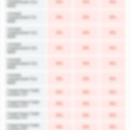
0%
0%
0%
csapatonként 10,5
felett
Lövések
0%
0%
0%
csapatonként 11,5
felett
Lövések
0%
0%
0%
csapatonként 12,5
felett
Lövések
0%
0%
0%
csapatonként 13,5
felett
Lövések
0%
0%
0%
csapatonként 14,5
felett
Lövések
0%
0%
0%
csapatonként 15,5
felett
Csapat Kaput Talált
0%
0%
0%
Lövései 3.5+
Csapat Kaput Talált
0%
0%
0%
Lövései 4.5+
Csapat Kaput Talált
0%
0%
0%
Lövései 5.5+
Csapat Kaput Talált
0%
0%
0%
Lövései 6.5+