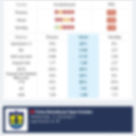
Forma
Eredmények
PPG
Összes
L
D
L
L
L
0.64
Hazai
L
L
D
D
L
0.80
Vendég
W
D
L
L
L
0.50
Statiszt.
Összes
Hazai
Vendég
Győzelem %
14%
20%
8%
Átl.
2.64
2.00
3.17
Gólt szerzett
0.86
0.70
1.00
Kapott Gól
1.77
1.30
2.17
BTTS
50%
30%
67%
Kapott Gól Nélküli
14%
20%
8%
Meccsek
FTS
41%
60%
25%
xG
1.02
1.14
0.89
xGA
1.59
1.48
1.71
Fatsa Belediyesi Spor Kulubu
Törökország - 3. Lig Group 3
Liga Pozíció.
3
/ 16