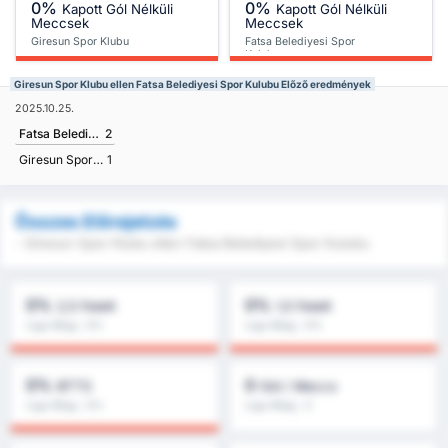
0%
0%
Kapott Gól Nélküli
Kapott Gól Nélküli
Meccsek
Meccsek
Giresun Spor Klubu
Fatsa Belediyesi Spor
Kulubu
Giresun Spor Klubu ellen Fatsa Belediyesi Spor Kulubu Előző eredmények
2025.10.25.
Fatsa Belediyesi Spor Kulubu
2
Giresun Spor Klubu
1
Összes Előrejelzés
- Giresun Spor Klubu ellen Fatsa Belediyesi Spor Kulubu
0%
0%
2,5 Felett
1,5 Felett
Liga Átlag : 0%
Liga Átlag : 0%
0%
0
BTTS
Gól / Meccs
Liga Átlag : 0%
Liga Átlag : 0