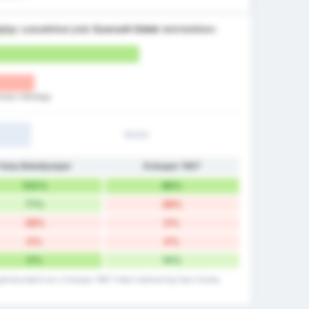
tter
százalékkal jobb
Szerzett Gólok
tekintetében
Kulubu (Vendég)
1H/2H
Fatsa Belediyespor
Orduspor 1967
100%
86%
71%
28%
28%
0%
0%
0%
0%
14%
gólrekordjáról és a Orduspor 1967 Futbol Isletmeciligi Spor Kulubu