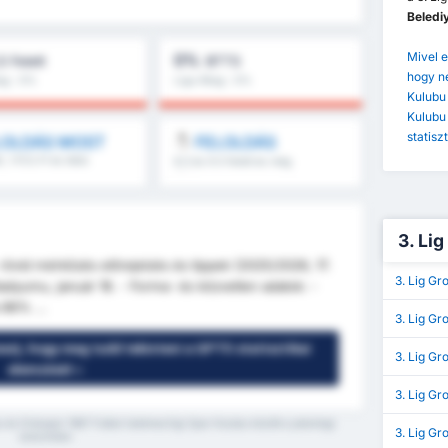
Belediy
Mivel e
0%
,5 Felett
BTTS
hogy n
lag : 0%
Liga Átlag : 0%
Kulubu 
Kulubu 
statisz
LOLDÁS MOST
FELOLDÁS
ti, 1.FI/2.FI és több
8.5 és 9.5 felett és még
több
3. Lig
rövid mérkőzés előrejelzés és tippek (2025/2026, 17.
3. Lig G
Stadyumu, január 18. - Forma- és közvetlen adatok: -
 86% ...
3. Lig Gr
nes), hogy meg tudd tekinteni a GPT5 statisztikai
3. Lig Gr
elemzését »
3. Lig Gr
 és Orduspor 1967 Futbol Isletmeciligi Spor Kulubu között a jelenlegi
3. Lig Gr
szezonban