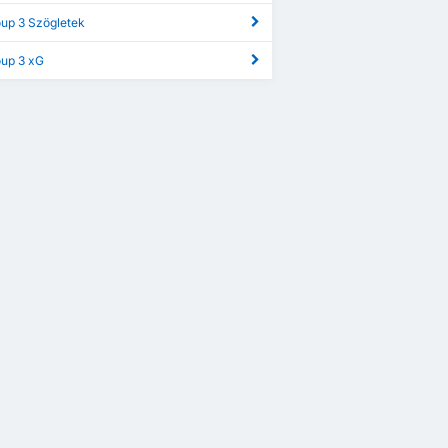
oup 3 Szögletek
oup 3 xG