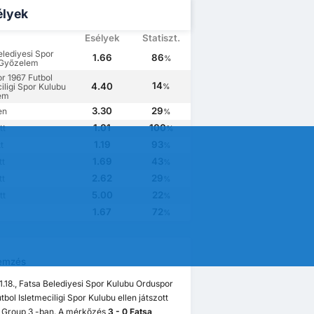
élyek
Esélyek
Statiszt.
elediyesi Spor
1.66
86
%
 Győzelem
r 1967 Futbol
14
4.40
iligi Spor Kulubu
%
em
3.30
29
en
%
1.01
100
tt
%
1.19
93
t
%
1.69
43
tt
%
2.62
29
tt
%
5.00
22
tt
%
1.67
72
%
emzés
.18., Fatsa Belediyesi Spor Kulubu Orduspor
tbol Isletmeciligi Spor Kulubu ellen játszott
ig Group 3 -ban. A mérkőzés
3 - 0 Fatsa