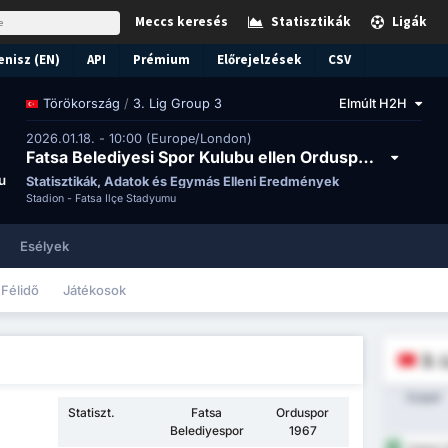
Meccs keresés
Statisztikák
Ligák
enisz (EN)
API
Prémium
Előrejelzések
CSV
/
3. Lig Group 3
Elmúlt H2H
Törökország
2026.01.18. - 10:00 (Europe/London)
Fatsa Belediyesi Spor Kulubu ellen Orduspor 1967 Futbol Isletmeciligi Spor Kulubu
u
Statisztikák, Adatok és Egymás Elleni Eredmények
Stadion -
Fatsa İlçe Stadyumu
Esélyek
Félidő
Játékosok
3. 
Csapat
Statiszt.
Fatsa
Orduspor
Belediyespor
1967