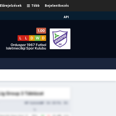
Előrejelzések
Több
Bejelentkezés
API
1.00
L
L
D
W
D
Orduspor 1967 Futbol
Isletmeciligi Spor Kulubu
Lig Group 3 Táblázat
MP
Győzelem
GF
GA
GD
Pts
Átl.
%