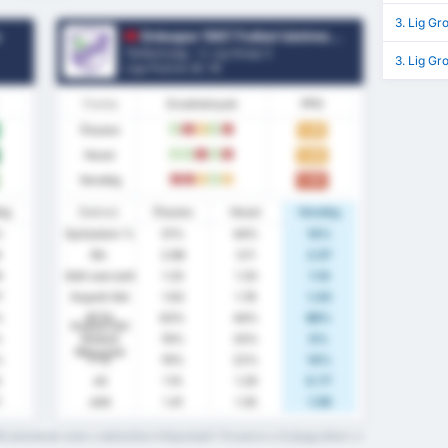
3. Lig Gr
u
Orduspor 1967 Futbol Isletmeciligi Spor Kulubu
Törökország - 3. Lig Group 3
3. Lig Gr
Liga Pozíció.
8
/ 16
Forma
Eredmények
PPG
Összes
1.25
W
L
D
W
L
Hazai
1.44
W
W
L
W
L
Vendég
1.00
L
L
D
W
D
ég
Statiszt.
Összes
Hazai
Vendég
%
Győzelem %
31%
44%
14%
6
Átl.
2.88
3.11
2.57
9
Gólt szerzett
1.25
1.33
1.14
7
Kapott Gól
1.63
1.78
1.43
%
BTTS
63%
44%
86%
Kapott Gól
%
Nélküli
19%
33%
0%
Meccsek
%
FTS
19%
22%
14%
5
xG
1.15
1.29
0.77
7
xGA
1.41
1.35
1.59
it jelentenek ezek a statisztikai kifejezések? Olvasd el a Szójegyzéket