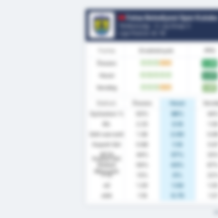
Fatsa Belediyesi Spor Kulub
Törökország - 3. Lig Group 3
Liga Pozíció.
4
/ 16
Forma
Eredmények
PPG
Összes
2.06
W
W
W
D
D
Hazai
2.57
W
W
W
W
W
Vendég
1.67
W
W
W
D
D
Statiszt.
Összes
Hazai
Vend
Győzelem %
63%
86%
44
Átl.
2.25
3.14
1.5
Gólt szerzett
1.38
2.00
0.8
Kapott Gól
0.88
1.14
0.6
BTTS
44%
57%
33
Kapott Gól
Nélküli
56%
43%
67
Meccsek
FTS
13%
0%
22
xG
1.29
1.54
1.0
xGA
1.16
0.75
1.5
M