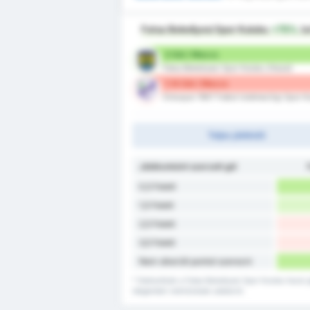
Fatsa Belediyesi Spor Kulubu
+75%
be
2 Gól / Meccs
Fatsa Belediyesi Spor Kulubu (Hazai)
1.14 Gól / Meccs
Orduspor 1967 Futbol Isletmeciligi Spor 
Teljes játékidő
Játékonként szerzett gól
0,5 Felett
1,5 Felett
2,5 Felett
3,5 Felett
Nem sikerült pontot szerezni
* Statisztikák a Fatsa Belediyesi Spor Kulubu hazai 
idegenbeli mérkőzések adatairól.