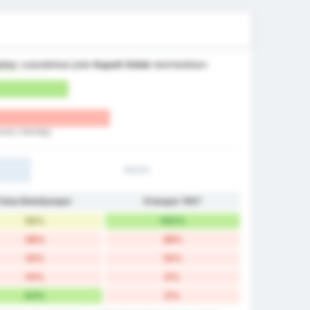
tter
százalékkal jobb
Kapott Gólok
tekintetében
Kulubu (Vendég)
1H/2H
Fatsa Belediyespor
Orduspor 1967
56%
100%
28%
28%
14%
14%
14%
0%
43%
0%