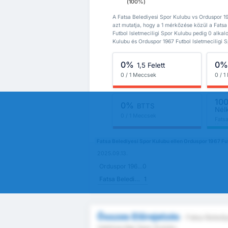
(100%)
A Fatsa Belediyesi Spor Kulubu vs Orduspor 19
azt mutatja, hogy a 1 mérkőzése közül a Fatsa
Futbol Isletmeciligi Spor Kulubu pedig 0 alka
Kulubu és Orduspor 1967 Futbol Isletmeciligi S
0%
0
1,5 Felett
0 / 1 Meccsek
0 / 
10
0%
BTTS
Nél
0 / 1 Meccsek
Fats
Kulu
Fatsa Belediyesi Spor Kulubu ellen Orduspor 1967 Fu
2025.09.13.
Orduspor 1967 Futbol Isletmeciligi Spor Kulubu
0
Fatsa Belediyesi Spor Kulubu
1
Összes Előrejelzés
- Fatsa Beledi
Isletmeciligi Spor Kulubu