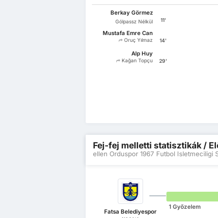
Berkay Görmez
11'
Gólpassz Nélkül
Mustafa Emre Can
Oruç Yılmaz
14'
Alp Huy
Kağan Topçu
29'
Fej-fej melletti statisztikák /
ellen Orduspor 1967 Futbol Isletmeciligi
1 Győzelem
Fatsa Belediyespor