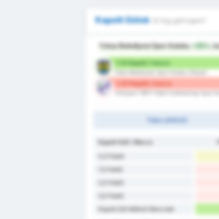
Kapott Gólok
Ki fog gólt kapni?
Fatsa Belediyesi Spor Kulubu
+25%
be
1.14 Kapott / meccs
Fatsa Belediyesi Spor Kulubu (Hazai)
1.43 Kapott / meccs
Orduspor 1967 Futbol Isletmeciligi Spor 
Teljes játékidő
Kapott Gólt / Meccs
0,5 Felett
1,5 Felett
2,5 Felett
3,5 Felett
Kapott Gól Nélküli Meccsek