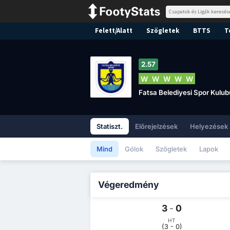
Felett/Alatt
Szögletek
BTTS
T
2.57
W
W
W
W
W
Fatsa Belediyesi Spor Kulub
Statiszt.
Előrejelzések
Helyezések
Mind
Gólok
Szögletek
Lapok
Végeredmény
3
-
0
HT
(3 - 0)