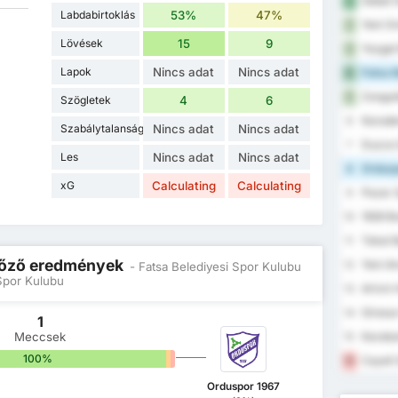
Sebat G
1
Labdabirtoklás
53%
47%
Yeni Or
2
Lövések
15
9
Yozgat 
3
Lapok
Nincs adat
Nincs adat
Fatsa B
4
Zongul
5
Szögletek
4
6
Karaden
6
Szabálytalanságok
Nincs adat
Nincs adat
Duzce 
7
Les
Nincs adat
Nincs adat
Orduspo
8
xG
Calculating
Calculating
Pazar 
9
1926 B
10
Tokat B
11
 Előző eredmények
Yeni A
12
- Fatsa Belediyesi Spor Kulubu
 Spor Kulubu
Artvin 
13
Giresun
14
1
Meccsek
Karabu
15
100%
0%
0%
Cayeli 
16
Orduspor 1967