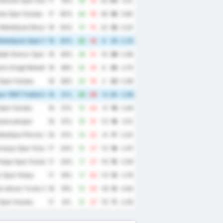
enclik Spor Kulubu
17
76%
39
14
25
43
3.12
du Spor Kulubu
17
65%
44
18
26
35
3.65
Belediyesi Bozokspor
16
63%
37
15
22
33
3.25
elediyesi Spor Kulubu
16
63%
22
14
8
33
2.25
dak Komur Spor Kulubu
16
44%
26
12
14
26
2.38
iz Eregli Belediye Spor Kulubu
16
38%
25
19
6
25
2.75
Spor Kulubu
16
38%
20
18
2
23
2.38
r 1967 Futbol Isletmeciligi Spor Kulubu
16
31%
20
26
-6
20
2.88
Spor Kulubu
16
31%
15
24
-9
19
2.44
ulancakspor
16
31%
19
31
-12
19
3.13
elediye Plevne Spor Kulubu
16
31%
14
22
-8
17
2.25
masya Spor Kulubu
17
24%
15
27
-12
16
2.47
Hopa Spor Kulubu
17
24%
17
27
-10
15
2.59
 Spor Klubu
17
18%
17
30
-13
13
2.76
k Idman Yurdu Spor Kulubu
16
19%
15
33
-18
12
3.00
Spor Kulubu
17
6%
12
27
-15
11
2.29