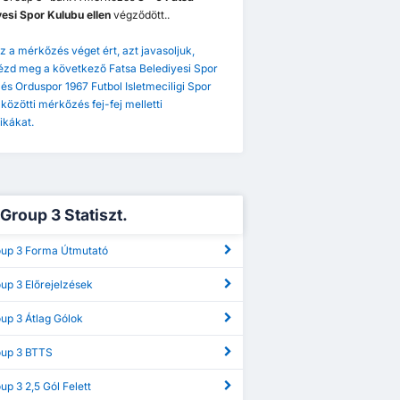
esi Spor Kulubu ellen
végződött..
z a mérkőzés véget ért, azt javasoljuk,
ézd meg a következő Fatsa Belediyesi Spor
és Orduspor 1967 Futbol Isletmeciligi Spor
közötti mérkőzés fej-fej melletti
tikákat.
 Group 3 Statiszt.
roup 3 Forma Útmutató
oup 3 Előrejelzések
oup 3 Átlag Gólok
oup 3 BTTS
oup 3 2,5 Gól Felett