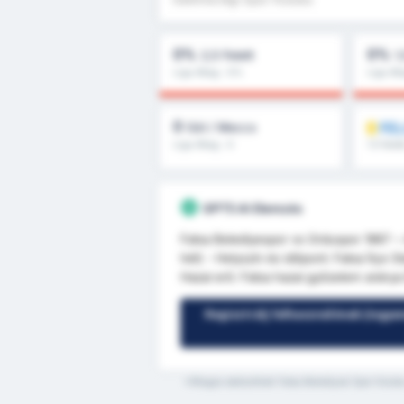
0%
0%
2,5 Felett
1
Liga Átlag : 0%
Liga Át
0
FE
Gól / Meccs
Liga Átlag : 0
1.5 felet
GPT5 AI Elemzés
Fatsa Belediyespor vs Orduspor 1967 – 
hét) - Helyszín és időpont: Fatsa İlçe 
Hazai erő: Fatsa hazai győzelem aránya
Regisztrálj felhasználónak (ingye
*Átlagos statisztikák Fatsa Belediyesi Spor Kulubu