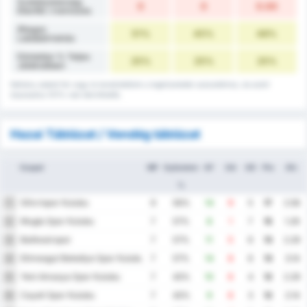
Szabálytalanság
0
0
0.00
Ellenfél / mérkőzés
Átlagos
51%
45%
48%
Labdabirtoklás
Döntetlen % Teljes
25%
25%
25%
Játékidőben
Néhány adatot fel vagy le kerekítettünk a legközelebbi százalékhoz, és ezért
összeadva 101%-nak tekinthetők.
Hazai Táblázat / Vendég táblázat
Csapat
MP
Győzelem
GF
GA
GD
Pts
Átl.
%
Silivrispor Kulubu
1
9
56%
14
9
5
17
2.56
Mugla Spor Kulubu
2
7
57%
8
1
7
15
1.29
Balikesirspor
3
7
57%
11
5
6
13
2.29
Etimesgut Belediye Spor Kulubu
4
7
57%
14
8
6
13
3.14
Yeni Amasya Spor Kulubu
5
7
43%
10
6
4
12
2.29
Cayeli Spor Kulubu
6
7
43%
9
6
3
12
2.14