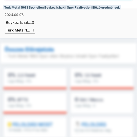
Turk Metal 1963 Spor ellen Beykoz Ishakli Spor Faaliyetleri Előző eredmények
2024.09.07.
Beykoz Ishakli Spor Faaliyetleri
0
Turk Metal 1963 Spor
1
Összes Előrejelzés
- Turk Metal 1963 Spor ellen Beykoz Ishakli Spor Faaliyetleri
0%
0%
2,5 Felett
1,5 Felett
Liga Átlag : 0%
Liga Átlag : 0%
0%
0
BTTS
Gól / Meccs
Liga Átlag : 0%
Liga Átlag : 0
FELOLDÁS MOST
FELOLDÁS
1.5 feletti, 1.FI/2.FI és több
8.5 és 9.5 felett és még
több