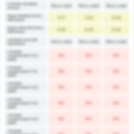
Lövések átváltási
Nincs adat
Nincs adat
Nincs adat
aránya
Kaput eltaláló lövés /
4.17
3.50
4.00
Mérkőzés
Kaput elkerülő lövés /
5.50
4.00
5.00
Mérkőzés
Lövések Szerzett
Nincs adat
Nincs adat
Nincs adat
Gólonként
Lövések
0%
0%
0%
csapatonként 10,5
felett
Lövések
0%
0%
0%
csapatonként 11,5
felett
Lövések
0%
0%
0%
csapatonként 12,5
felett
Lövések
0%
0%
0%
csapatonként 13,5
felett
Lövések
0%
0%
0%
csapatonként 14,5
felett
Lövések