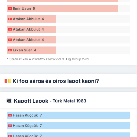
Emir Uzun 9
Atakan Akbulut 4
Atakan Akbulut 4
Atakan Akbulut 4
Erkan Süer 4
* Statisztikák a 2024/25 szezonból 3. Lig Group 2-ről
Ki fog sárga és piros lapot kapni?
Kapott Lapok
-
Türk Metal 1963
Hasan Küçcük 7
Hasan Küçcük 7
Hasan Küçcük 7