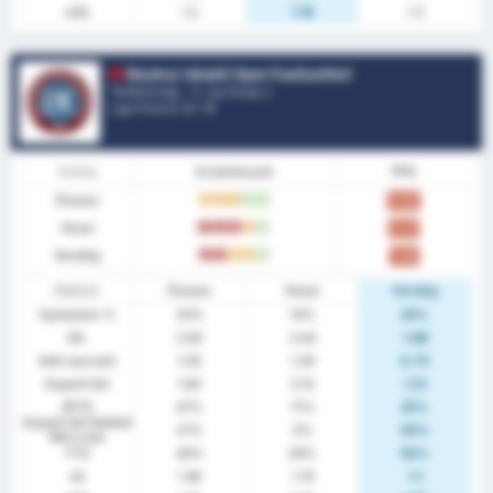
xGA
1.2
1.16
1.3
Beykoz Ishakli Spor Faaliyetleri
Törökország - 3. Lig Group 2
Liga Pozíció.
0
/ 16
Forma
Eredmények
PPG
Összes
D
D
D
W
W
0.80
Hazai
L
L
L
D
W
0.57
Vendég
L
L
D
D
W
1.00
Statiszt.
Összes
Hazai
Vendég
Győzelem %
20%
14%
25%
Átl.
2.60
3.43
1.88
Gólt szerzett
1.00
1.29
0.75
Kapott Gól
1.60
2.14
1.13
BTTS
47%
71%
25%
Kapott Gól Nélküli
27%
0%
50%
Meccsek
FTS
40%
29%
50%
xG
1.46
1.74
1.1