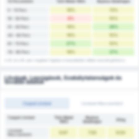
15 Percenként
Türk Metal 1963
Beykoz İshaklıspor
16%
13%
0 - 15 Perc
8%
10%
16 - 30 Perc
16%
26%
31 - 45 Perc
16%
10%
40 - 60 Perc
27%
10%
61 - 75 Perc
16%
21%
76 - 90 Perc
A 45. és a 90. perc magában foglalja a hosszabbítási időben szerzett gólokat is.
Lövések, Lesrúgások, Szabálytalanságok és
további adatok
Csapat Lövései
Lövések Meccsenként
Csapat Lövései
Türk Metal
Beykoz
Átlag
1963
İshaklıspor
Lövések
9.67
7.50
9.00
Meccsenként