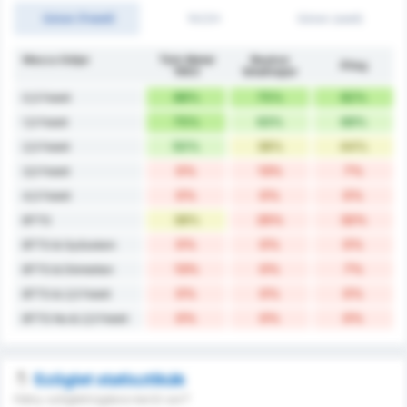
Gólok (Felett)
1H/2H
Gólok (alatt)
Meccs Góljai
Türk Metal
Beykoz
Átlag
1963
İshaklıspor
88%
75%
82%
0,5 Felett
75%
63%
69%
1,5 Felett
50%
38%
44%
2,5 Felett
0%
13%
7%
3,5 Felett
0%
0%
0%
4,5 Felett
38%
25%
32%
BTTS
0%
0%
0%
BTTS & Győzelem
13%
0%
7%
BTTS & Döntetlen
0%
0%
0%
BTTS & 2,5 Felett
0%
0%
0%
BTTS No & 2,5 Felett
Szöglet statisztikák
Hány szögletrúgásra kerül sor?