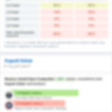
50%
50%
0,5 Felett
13%
25%
1,5 Felett
0%
0%
2,5 Felett
0%
0%
3,5 Felett
Nem sikerült pontot
50%
50%
szerezni
* Statisztikák a Turk Metal 1963 Spor hazai gólrekordjáról és a Beykoz Ishakli Spor
Faaliyetleri idegenbeli mérkőzések adatairól.
Kapott Gólok
Ki fog gólt kapni?
Beykoz Ishakli Spor Faaliyetleri
+25%
better
százalékkal jobb
Kapott Gólok
tekintetében
1.5 Kapott / meccs
Turk Metal 1963 Spor (Hazai)
1.13 Kapott / meccs
Beykoz Ishakli Spor Faaliyetleri (Vendég)