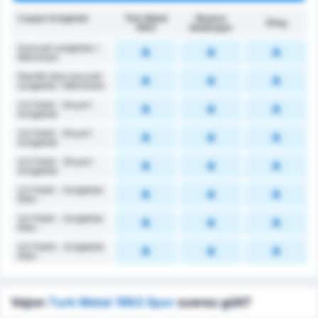
Csapat Szögletek
Türk Metal
Beykoz
Átlag
1963
İshaklıspor
Szerzett szögletek /
Mérkőzés
Ellenfél által szerzett
szögletek / Mérkőzés
2,5 Felett - Elnyert
Szögletek
3,5 Felett - Elnyert
Szögletek
4,5 Felett - Elnyert
Szögletek
2,5 Felett - Szögletek
Ellen
3,5 Felett - Szögletek
Ellen
4,5 Felett - Szögletek
Ellen
Vajon
Turk Metal 1963 Spor
szerez gólt?