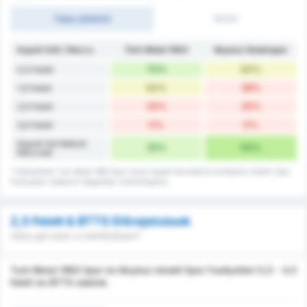
Teljes játékidő
1H/2H
Kapott Gólt / Meccs
Türk Metal 1963
Beykoz İshaklıspor
75%
50%
0,5 Felett
50%
38%
1,5 Felett
25%
25%
2,5 Felett
0%
0%
3,5 Felett
Kapott Gól Nélküli
25%
50%
Meccsek
* Statisztikák Turk Metal 1963 Spor hazai kapott rekordjairól és Beykoz Ishakli Spor
Faaliyetleri adatairól idegenbeli mérkőzéseken.
2,5 Felett & BTTS Előrejelzések
Hány gól ezen a mérkőzésen?
Turk Metal 1963 Spor és Beykoz Ishakli Spor Faaliyetleri 0,5 - 4,5
felett és BTTS adatok.