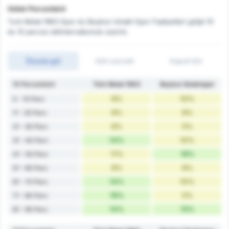
Gólok Percenként
Turk Metal 1963 Spor és Beykoz Ishakli Spor Faaliyetleri góljai 10
és 15 perces időintervallumok szerint.
Összes gól
Gólt szerzett
Kapott Gól
10 Percenként
Türk Metal 1963
Beykoz İshaklıspor
8%
10%
0 - 10 Perc
8%
8%
11 - 20 Perc
8%
5%
21 - 30 Perc
14%
10%
31 - 40 Perc
11%
18%
41 - 50 Perc
8%
8%
51 - 60 Perc
14%
10%
61 - 70 Perc
16%
5%
71 - 80 Perc
14%
15%
81 - 90 Perc