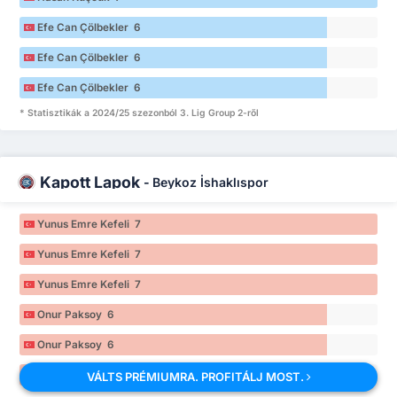
Efe Can Çölbekler 6
Efe Can Çölbekler 6
Efe Can Çölbekler 6
* Statisztikák a 2024/25 szezonból 3. Lig Group 2-ről
Kapott Lapok
-
Beykoz İshaklıspor
Yunus Emre Kefeli 7
Yunus Emre Kefeli 7
Yunus Emre Kefeli 7
Onur Paksoy 6
Onur Paksoy 6
Onur Paksoy 6
VÁLTS PRÉMIUMRA. PROFITÁLJ MOST.