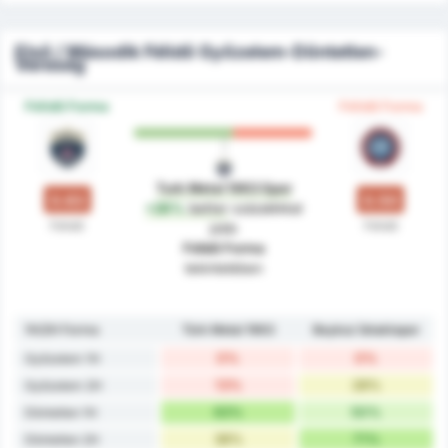
Első / Második Félidő Győzelem-Döntetlen-
Vereség
Félidő Forma
Félidő Forma
Turk Metal 1963 Spor
0.63
0.50
+26%
better
százalékkal
Félidő
Félidő
jobb
Félidő Forma
tekintetében
1H/2H Forma
Türk Metal 1963
Beykoz İshaklıspor
0%
0%
Győzelem 1H
13%
28%
Győzelem 2H
63%
50%
Döntetlen 1H
38%
71%
Döntetlen 2H