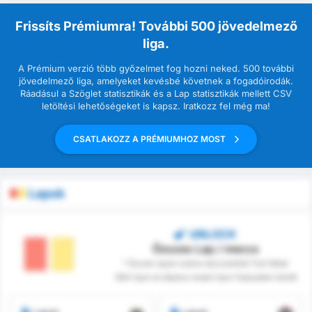
Frissíts Prémiumra! További 500 jövedelmező
liga.
A Prémium verzió több győzelmet fog hozni neked. 500 további
jövedelmező liga, amelyeket kevésbé követnek a fogadóirodák.
Ráadásul a Szöglet statisztikák és a Lap statisztikák mellett CSV
letöltési lehetőségeket is kapsz. Iratkozz fel még ma!
CSATLAKOZZ A PRÉMIUMHOZ MOST
Lapok
UNLOCK
Összes Lap / meccs
* Összes lapok száma meccsenként Turk Metal
1963 Spor és Beykoz Ishakli Spor Faaliyetleri között