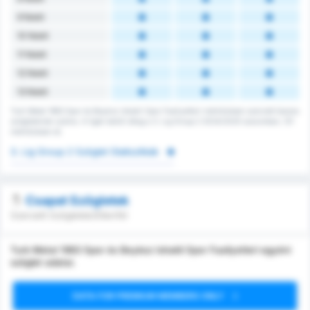
9 felett
10 felett
11 felett
12 felett
13 felett
Turk Metal 1963 Spor és Beykoz Ishakli Spor Faaliyetleri mérkőzésen szerzett összes
szögleteinek száma. A ligán belüli átlag a 3. Lig Group 2 2024/2025 szezonban, 121
mérkőzésen át.
3. Lig Group 2 Szöglet Statisztikák
Csapat Szögletek
Szerzett Szögletek/Ellenfél
Turk Metal 1963 Spor és Beykoz Ishakli Spor Faaliyetleri egyéni
szöglet adatai.
DATA FOR PREMIUM MEMBERS ONLY