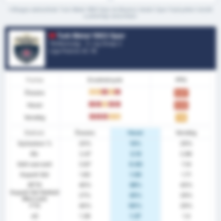
*Átlagos statisztikák Turk Metal 1963 Spor és Beykoz Ishakli Spor Faaliyetleri között
a jelenlegi szezonban
Turk Metal 1963 Spor
Törökország - 3. Lig Group 2
Liga Pozíció.
0
/ 16
Forma
Eredmények
PPG
Összes
D
D
L
D
L
0.87
Hazai
L
L
D
L
L
0.63
Vendég
L
L
L
D
D
1.14
Statiszt.
Összes
Hazai
Vendég
Győzelem %
20%
13%
29%
Átl.
2.47
2.13
2.86
Gólt szerzett
0.87
0.63
1.14
Kapott Gól
1.60
1.50
1.71
BTTS
40%
38%
43%
Kapott Gól Nélküli
27%
25%
29%
Meccsek
FTS
40%
50%
29%
xG
1.38
1.37
1.4