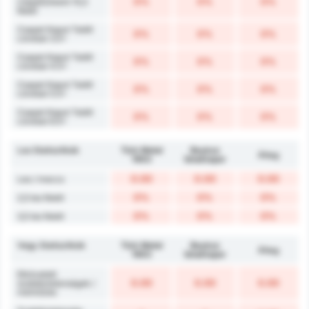
0%
0%
0%
csapatonként 15,5
felett
Csapat Kaput Talált
0%
0%
0%
Lövései 3.5+
Csapat Kaput Talált
0%
0%
0%
Lövései 4.5+
Csapat Kaput Talált
0%
0%
0%
Lövései 5.5+
Csapat Kaput Talált
0%
0%
0%
Lövései 6.5+
Les Statisztikák
Türk Metal
Beykoz
Átlag
1963
İshaklıspor
0.00
0.00
0.00
Les / meccs
0%
0%
0%
2,5 les felett
0%
0%
0%
3,5 les felett
Vegy Statisztikák
Türk Metal
Beykoz
Átlag
1963
İshaklıspor
Elkövetett
0.00
0.00
0.00
szabálytalanságok /
mérkőzés