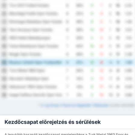
Tire 2021 Futbol Kulubu
5
8
38%
11
7
4
12
2.25
Mazidagi Fosfat Spor Kulubu
6
8
25%
6
4
2
12
1.25
Etimesgut Belediye Spor Kulubu
7
8
38%
6
5
1
12
1.38
Yeni Amasya Spor Kulubu
8
8
38%
13
12
1
12
3.13
1954 Kelkit Belediyespor
9
7
29%
5
3
2
11
1.14
Fatsa Belediyesi Spor Kulubu
10
7
43%
10
8
2
11
2.57
Mugla Spor Kulubu
11
8
38%
8
11
-3
11
2.38
Beykoz Ishakli Spor Faaliyetleri
12
8
25%
6
9
-3
8
1.88
Turk Metal 1963 Spor
13
7
29%
8
12
-4
8
2.86
Nevsehir Belediye Spor
14
7
14%
4
11
-7
5
2.14
Adiyaman 1954 Spor Kulubu
15
7
14%
6
17
-11
4
3.29
Inegol Kafkas Genclik Spor Kulubu
16
7
0%
5
15
-10
2
2.86
*
3. Lig Group 2 Hazai és Idegenbeli Táblázatok
szintén elérhetők
Kezdőcsapat előrejelzés és sérülések
A legutóbb használt kezdőcsapat megjelenítése a Turk Metal 1963 Spor és