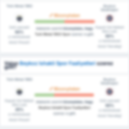
Türk Metal 1963
Beykoz
İshaklıspor
Bizonytalan
Gólt szerzett
Kapott Gól Nélküli
Adataink szerint
bizonytalan, hogy
Meccsek
50%
Turk Metal 1963 Spor
szerez-e gólt.
50%
a mérkőzések
a mérkőzések
közül (Hazai)
közül (Vendég)
Vajon
Beykoz Ishakli Spor Faaliyetleri
szerez
gólt?
Türk Metal 1963
Beykoz
İshaklıspor
Bizonytalan
Kapott Gól Nélküli
Gólt szerzett
Adataink szerint
bizonytalan, hogy
Meccsek
50%
Beykoz Ishakli Spor Faaliyetleri
25%
a mérkőzések
szerez-e gólt.
a mérkőzések
közül (Vendég)
közül (Hazai)