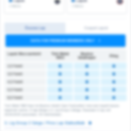
Lapok
Lapok
/ meccs
/ meccs
Összes Lap
Csapat Lapok
DATA FOR PREMIUM MEMBERS ONLY
Lapok Meccsenként
Türk Metal
Beykoz
Átlag
1963
İshaklıspor
2,5 Felett
3,5 Felett
4,5 Felett
5,5 Felett
6,5 Felett
Turk Metal 1963 Spor és Beykoz Ishakli Spor Faaliyetleri meccsen kapott összes
lapjainak száma. A liga átlaga a 3. Lig Group 2 átlaga. Összesen 0 lap volt
2024/2025 szezonban, 121 mérkőzésen.
3. Lig Group 2 Sárga / Piros Lap Statisztikák