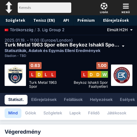
LIGÁK
MENÜ
Szögletek
Tenisz (EN)
API
Prémium
Előrejelzések
/
3. Lig Group 2
Elmúlt H2H
Törökország
2025.01.19. - 11:00 (Europe/London)
Turk Metal 1963 Spor ellen Beykoz Ishakli Spor Faaliyetleri
Statisztikák, Adatok és Egymás Elleni Eredmények
Stadion -
TBD
0.63
1.00
L
D
L
L
L
D
D
W
Turk Metal 1963
Beykoz Ishakli Spor
Spor
Faaliyetleri
Statiszt.
Előrejelzések
Felállások
Helyezések
Esélyek
Mind
Gólok
Szögletek
Lapok
Félidő
Játékosok
Végeredmény