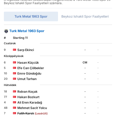
Beykoz Ishakli Spor Faaliyetleri számára.
Turk Metal 1963 Spor
Beykoz Ishakli Spor Faaliyetleri
Turk Metal 1963 Spor
#
Starting 11
Csatárok
Sarp Ekinci
9
-
-
Középpályások
Hasan Küçcük
6
CM
-
Efe Can Çölbekler
5
-
-
Emre Gündoğdu
10
-
-
Umut Tarhan
20
-
-
Hátvédek
Rıdvan Koçak
18
-
-
Hakan Bozkurt
77
-
-
Ali Eren Karadağ
4
-
-
Mehmet Sacit Yolcu
48
-
-
Fatih Karslı
7
-
-
(Lesérült)