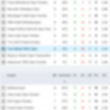
Fatsa Belediyesi Spor Kulubu
7
8
38%
12
7
5
11
2.38
Nevsehir Belediye Spor
8
8
25%
3
4
-1
11
0.88
Mazidagi Fosfat Spor Kulubu
9
7
29%
4
4
0
10
1.14
1954 Kelkit Belediyespor
10
8
38%
10
10
0
10
2.50
Inegol Kafkas Genclik Spor Kulubu
11
8
25%
9
10
-1
9
2.38
Utas Usak Spor Kulubu
12
8
25%
14
10
4
8
3.00
Tire 2021 Futbol Kulubu
13
7
14%
8
10
-2
6
2.57
Turk Metal 1963 Spor
14
8
13%
5
12
-7
5
2.13
Beykoz Ishakli Spor Faaliyetleri
15
7
14%
9
15
-6
4
3.43
Adiyaman 1954 Spor Kulubu
16
8
0%
5
22
-17
2
3.38
Csapat
MP
Győzelem
GF
GA
GD
Pts
Átl.
%
Balikesirspor
1
8
63%
17
9
8
16
3.25
Utas Usak Spor Kulubu
2
7
71%
10
4
6
15
2.00
Silivrispor Kulubu
3
7
57%
13
8
5
14
3.00
Cayeli Spor Kulubu
4
9
44%
11
10
1
14
2.33