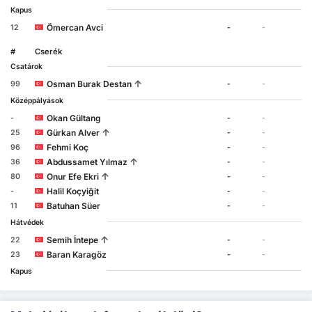
Kapus
Ömercan Avci
12
-
-
#
Cserék
Csatárok
↑
Osman Burak Destan
99
-
-
Középpályások
Okan Gültang
-
-
-
↑
Gürkan Alver
25
-
-
Fehmi Koç
96
-
-
↑
Abdussamet Yılmaz
36
-
-
↑
Onur Efe Ekri
80
-
-
Halil Koçyiğit
-
-
-
Batuhan Süer
11
-
-
Hátvédek
↑
Semih İntepe
22
-
-
Baran Karagöz
23
-
-
Kapus