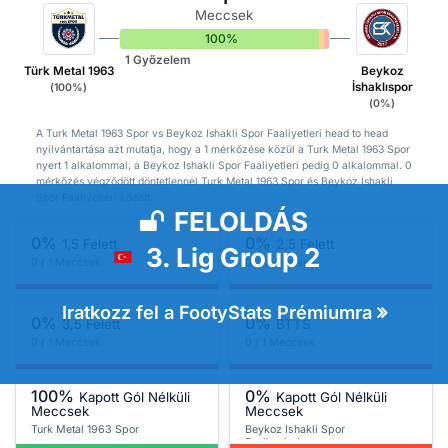
Meccsek
100%
0%
0%
1 Győzelem
Türk Metal 1963
Beykoz
İshaklıspor
(100%)
(0%)
A Turk Metal 1963 Spor vs Beykoz Ishakli Spor Faaliyetleri head to head
nyilvántartása azt mutatja, hogy a 1 mérkőzése közül a Turk Metal 1963 Spor
nyert 1 alkalommal, a Beykoz Ishakli Spor Faaliyetleri pedig 0 alkalommal. 0
mérkőzés végződött döntetlennel Turk Metal 1963 Spor és Beykoz Ishakli
Spor Faaliyetleri között.
FELOLDÁS
0%
0%
1,5 Felett
2,5 Felett
3. Lig Group 2
0 / 1 Meccsek
0 / 1 Meccsek
Iratkozz fel a FootyStats Prémiumra
0%
0%
3,5 Felett
BTTS
0 / 1 Meccsek
0 / 1 Meccsek
100%
0%
Kapott Gól Nélküli
Kapott Gól Nélküli
Meccsek
Meccsek
Turk Metal 1963 Spor
Beykoz Ishakli Spor
Faaliyetleri