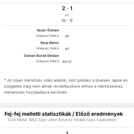
2
-
1
HT
(0 - 1)
Sezer Özmen
Gólpassz Nélkül
45'
Sarp Ekinci
Gólpassz Nélkül
61'
Osman Burak Destan
Gólpassz Nélkül
90+3'
* Az olyan mérkőzés utáni adatok, mint például a lövések, lapok és
szögletek még nem állnak rendelkezésre ehhez a mérkőzéshez.
Hamarosan hozzáadásra kerülnek.
Fej-fej melletti statisztikák / Előző eredmények
- Turk Metal 1963 Spor ellen Beykoz Ishakli Spor Faaliyetleri
1