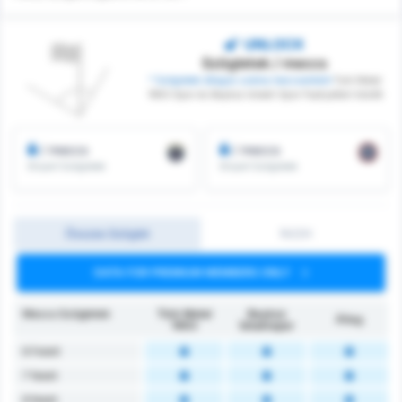
UNLOCK
Szögletek / meccs
* Szögletek átlagos száma meccsenként
Turk Metal
1963 Spor és Beykoz Ishakli Spor Faaliyetleri között
/ meccs
/ meccs
Elnyert Szögletek
Elnyert Szögletek
Összes Szöglet
1H/2H
DATA FOR PREMIUM MEMBERS ONLY
Meccs Szögletek
Türk Metal
Beykoz
Átlag
1963
İshaklıspor
6 Felett
7 felett
8 felett