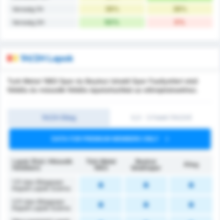
38%
38%
Vereség 1H
50%
0%
Vereség 2H
1H/2H Lapok
Turk Metal 1963 Spor és Beykoz Ishakli Spor Faaliyetleri első
félidős és második félidős lapstatisztikái az előrejelzésekhez.
1H/2H Átlag
0,5 - 3 Felett (1H/2H)
DATA FOR PREMIUM MEMBERS ONLY
Lapok (Első / Második
Türk Metal
Beykoz
Átlag
félidőben)
1963
İshaklıspor
1.FI-ben Átlagosan
Kapott Lapok Száma
2.FI-ben Átlagosan
Kapott Lapok Száma