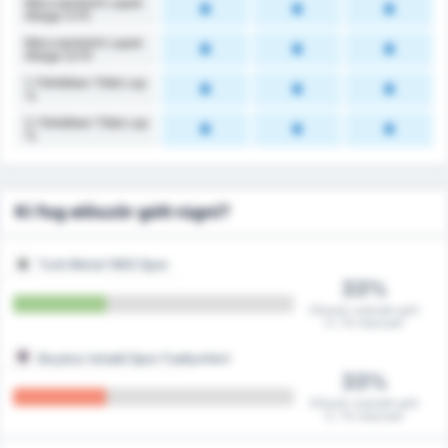
Meccsenkénti Lapok
Átlaga (1.FI)
Meccsenkénti Lapok
Átlaga (2.FI)
1. Félidőben Több Lap
%
2. Félidőben Több Lap
%
Ki fog először gólt rúgni?
Turk Metal 1963 Spor
33%
Először szerzett gólt
5 / 15 meccsen
Beykoz Ishakli Spor Faaliyetleri
33%
Először szerzett gólt
5 / 15 meccsen