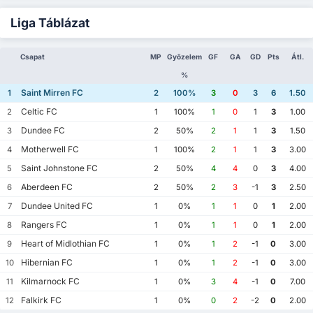
Liga Táblázat
Csapat
MP
Győzelem
GF
GA
GD
Pts
Átl.
%
Saint Mirren FC
1
2
100%
3
0
3
6
1.50
Celtic FC
2
1
100%
1
0
1
3
1.00
Dundee FC
3
2
50%
2
1
1
3
1.50
Motherwell FC
4
1
100%
2
1
1
3
3.00
Saint Johnstone FC
5
2
50%
4
4
0
3
4.00
Aberdeen FC
6
2
50%
2
3
-1
3
2.50
Dundee United FC
7
1
0%
1
1
0
1
2.00
Rangers FC
8
1
0%
1
1
0
1
2.00
Heart of Midlothian FC
9
1
0%
1
2
-1
0
3.00
Hibernian FC
10
1
0%
1
2
-1
0
3.00
Kilmarnock FC
11
1
0%
3
4
-1
0
7.00
Falkirk FC
12
1
0%
0
2
-2
0
2.00