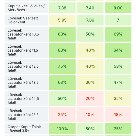
Kaput elkerülő lövés /
7.88
7.40
8.00
Mérkőzés
Lövések Szerzett
5.95
7.86
7
Gólonként
Lövések
88%
50%
69%
csapatonként 10,5
felett
Lövések
88%
40%
64%
csapatonként 11,5
felett
Lövések
75%
40%
58%
csapatonként 12,5
felett
Lövések
63%
30%
47%
csapatonként 13,5
felett
Lövések
50%
20%
35%
csapatonként 14,5
felett
Lövések
25%
10%
18%
csapatonként 15,5
felett
Csapat Kaput Talált
100%
50%
75%
Lövései 3.5+