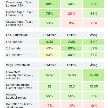
Csapat Kaput Talált
88%
50%
69%
Lövései 4.5+
Csapat Kaput Talált
75%
20%
48%
Lövései 5.5+
Csapat Kaput Talált
50%
0%
25%
Lövései 6.5+
Les Statisztikák
St. Mirren
Falkirk
Átlag
3.43
3.80
4.00
Les / meccs
43%
80%
62%
2,5 les felett
43%
60%
52%
3,5 les felett
Vegy Statisztikák
St. Mirren
Falkirk
Átlag
Elkövetett
14.57
14.60
15.00
szabálytalanságok /
mérkőzés
Szabálytalanság
12
13.5
13.00
Ellenfél / mérkőzés
Átlagos
55%
56%
56%
Labdabirtoklás
Döntetlen % Teljes
10%
10%
10%
Játékidőben