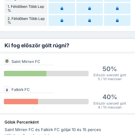
1. Félidőben Több Lap
%
2. Félidőben Több Lap
%
Ki fog először gólt rúgni?
Saint Mirren FC
50%
Először szerzett gólt
5 / 10 meccsen
Falkirk FC
40%
Először szerzett gólt
4 / 10 meccsen
Gólok Percenként
Saint Mirren FC és Falkirk FC góljai 10 és 15 perces