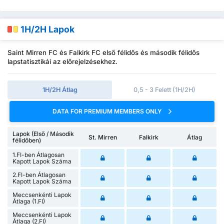
1H/2H Lapok
Saint Mirren FC és Falkirk FC első félidős és második félidős
lapstatisztikái az előrejelzésekhez.
1H/2H Átlag
0,5 - 3 Felett (1H/2H)
DATA FOR PREMIUM MEMBERS ONLY
Lapok (Első / Második
St. Mirren
Falkirk
Átlag
félidőben)
1.FI-ben Átlagosan
Kapott Lapok Száma
2.FI-ben Átlagosan
Kapott Lapok Száma
Meccsenkénti Lapok
Átlaga (1.FI)
Meccsenkénti Lapok
Átlaga (2.FI)