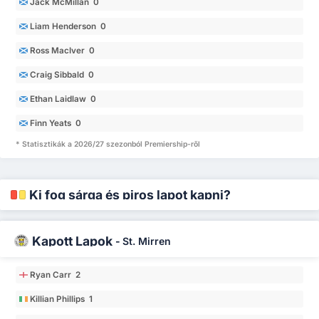
Jack McMillan 0
Liam Henderson 0
Ross MacIver 0
Craig Sibbald 0
Ethan Laidlaw 0
Finn Yeats 0
* Statisztikák a 2026/27 szezonból Premiership-ről
Ki fog sárga és piros lapot kapni?
Kapott Lapok
-
St. Mirren
Ryan Carr 2
Killian Phillips 1