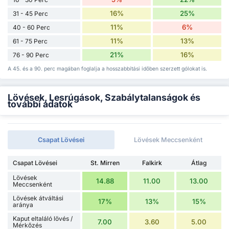
16%
25%
31 - 45 Perc
11%
6%
40 - 60 Perc
11%
13%
61 - 75 Perc
21%
16%
76 - 90 Perc
A 45. és a 90. perc magában foglalja a hosszabbítási időben szerzett gólokat is.
Lövések, Lesrúgások, Szabálytalanságok és
további adatok
Csapat Lövései
Lövések Meccsenként
Csapat Lövései
St. Mirren
Falkirk
Átlag
Lövések
14.88
11.00
13.00
Meccsenként
Lövések átváltási
17%
13%
15%
aránya
Kaput eltaláló lövés /
7.00
3.60
5.00
Mérkőzés