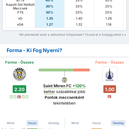
BTTS
40%
33%
50%
Kapott Gól Nélküli
30%
33%
25%
Meccsek
FTS
30%
33%
25%
xG
1.35
1.40
1.28
xGA
1.27
1.32
1.18
Mit jelentenek ezek a statisztikai kifejezések? Olvasd el a Szójegyzéket
Forma - Ki Fog Nyerni?
Forma - Összes
Forma - Összes
Saint Mirren FC
+120%
2.20
1.00
better
százalékkal jobb
L
Pontok meccsenként
W
W
L
W
W
tekintetében
Mind
Hazai
Vendég
Mind
Hazai
Vendég