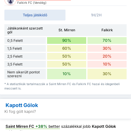
Falkirk FC (Vendég)
Teljes játékidő
1H/2H
Játékonként szerzett
St. Mirren
Falkirk
gól
90%
70%
0,5 Felett
60%
30%
1,5 Felett
50%
20%
2,5 Felett
50%
10%
3,5 Felett
Nem sikerült pontot
10%
30%
szerezni
* A statisztikák tartalmazzák a Saint Mirren FC és Falkirk FC hazai és idegenbeli
meccseit is.
Kapott Gólok
Ki fog gólt kapni?
Saint Mirren FC
+38%
better
százalékkal jobb
Kapott Gólok