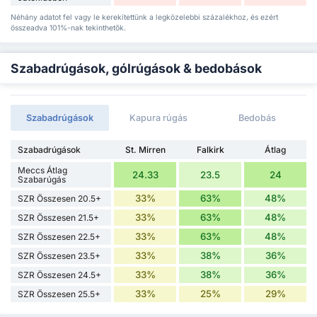
Néhány adatot fel vagy le kerekítettünk a legközelebbi százalékhoz, és ezért
összeadva 101%-nak tekinthetők.
Szabadrúgások, gólrúgások & bedobások
Szabadrúgások
Kapura rúgás
Bedobás
Szabadrúgások
St. Mirren
Falkirk
Átlag
Meccs Átlag
24.33
23.5
24
Szabarúgás
33%
63%
48%
SZR Összesen 20.5+
33%
63%
48%
SZR Összesen 21.5+
33%
63%
48%
SZR Összesen 22.5+
33%
38%
36%
SZR Összesen 23.5+
33%
38%
36%
SZR Összesen 24.5+
33%
25%
29%
SZR Összesen 25.5+