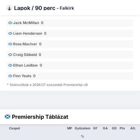
Lapok / 90 perc
-
Falkirk
Jack McMillan 0
Liam Henderson 0
Ross MacIver 0
Craig Sibbald 0
Ethan Laidlaw 0
Finn Yeats 0
* Statisztikák a 2026/27 szezonból Premiership-ről
Premiership Táblázat
Csapat
MP
Győzelem
GF
GA
GD
Pts
Átl.
%