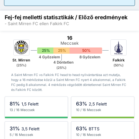
Fej-fej melletti statisztikák / Előző eredmények
- Saint Mirren FC ellen Falkirk FC
16
Meccsek
25%
25%
50%
4 Győzelem
8 Győzelem
St. Mirren
Falkirk
4 Döntetlen
(25%)
(50%)
(25%)
A Saint Mirren FC vs Falkirk FC head to head nyilvántartása azt mutatja,
hogy a 16 mérkőzése közül a Saint Mirren FC nyert 4 alkalommal, a Falkirk
FC pedig 8 alkalommal. 4 mérkőzés végződött döntetlennel Saint Mirren FC
és Falkirk FC között.
81%
63%
1,5 Felett
2,5 Felett
13 / 16 Meccsek
10 / 16 Meccsek
31%
63%
3,5 Felett
BTTS
5 / 16 Meccsek
10 / 16 Meccsek