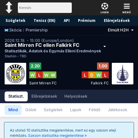
LIGÁK
MENÜ
Szögletek
Tenisz (EN)
API
Prémium
Előrejelzések
/
Premiership
Elmúlt H2H
Skócia
2026.12.19. - 15:00 (Europe/London)
Saint Mirren FC ellen Falkirk FC
Statisztikák, Adatok és Egymás Elleni Eredmények
Stadion -
TBD
2.20
1.00
W
L
W
W
L
D
W
L
Saint Mirren FC
Falkirk FC
Statiszt.
Előrejelzések
Helyezések
Mind
Gólok
Szögletek
Lapok
Félidő
Játékosok
Az utolsó 10 statisztika megjelenítése, mert ez egy szezon eleji
mérkőzés.
Szezon statisztika megjelenítése