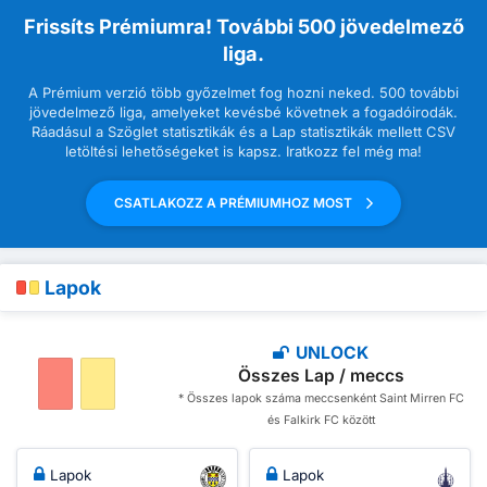
Frissíts Prémiumra! További 500 jövedelmező
liga.
A Prémium verzió több győzelmet fog hozni neked. 500 további
jövedelmező liga, amelyeket kevésbé követnek a fogadóirodák.
Ráadásul a Szöglet statisztikák és a Lap statisztikák mellett CSV
letöltési lehetőségeket is kapsz. Iratkozz fel még ma!
CSATLAKOZZ A PRÉMIUMHOZ MOST
Lapok
UNLOCK
Összes Lap / meccs
* Összes lapok száma meccsenként Saint Mirren FC
és Falkirk FC között
Lapok
Lapok