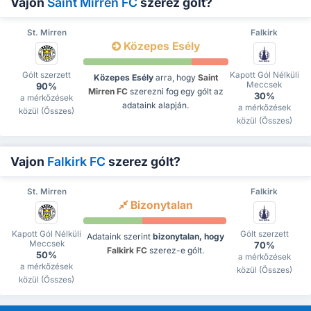
Vajon
Saint Mirren FC
szerez gólt?
St. Mirren
Falkirk
Közepes Esély
Gólt szerzett
Kapott Gól Nélküli
Közepes Esély
arra, hogy
Saint
Meccsek
90%
Mirren FC
szerezni fog egy gólt az
30%
a mérkőzések
adataink alapján.
a mérkőzések
közül (Összes)
közül (Összes)
Vajon
Falkirk FC
szerez gólt?
St. Mirren
Falkirk
Bizonytalan
Kapott Gól Nélküli
Gólt szerzett
Adataink szerint
bizonytalan, hogy
Meccsek
70%
Falkirk FC
szerez-e gólt.
50%
a mérkőzések
a mérkőzések
közül (Összes)
közül (Összes)