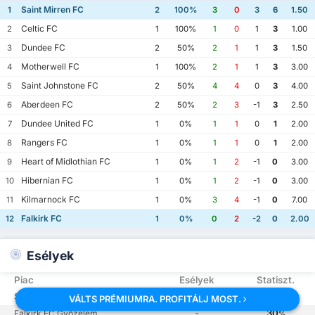
Saint Mirren FC
1
2
100%
3
0
3
6
1.50
Celtic FC
2
1
100%
1
0
1
3
1.00
Dundee FC
3
2
50%
2
1
1
3
1.50
Motherwell FC
4
1
100%
2
1
1
3
3.00
Saint Johnstone FC
5
2
50%
4
4
0
3
4.00
Aberdeen FC
6
2
50%
2
3
-1
3
2.50
Dundee United FC
7
1
0%
1
1
0
1
2.00
Rangers FC
8
1
0%
1
1
0
1
2.00
Heart of Midlothian FC
9
1
0%
1
2
-1
0
3.00
Hibernian FC
10
1
0%
1
2
-1
0
3.00
Kilmarnock FC
11
1
0%
3
4
-1
0
7.00
Falkirk FC
12
1
0%
0
2
-2
0
2.00
Esélyek
Piac
Esélyek
Statiszt.
-
70
Saint Mirren FC Győzelem
%
VÁLTS PRÉMIUMRA. PROFITÁLJ MOST.
-
30
Falkirk FC Győzelem
%