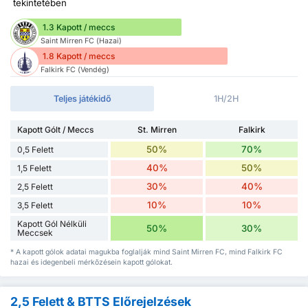
tekintetében
1.3 Kapott / meccs
Saint Mirren FC (Hazai)
1.8 Kapott / meccs
Falkirk FC (Vendég)
Teljes játékidő
1H/2H
Kapott Gólt / Meccs
St. Mirren
Falkirk
50%
70%
0,5 Felett
40%
50%
1,5 Felett
30%
40%
2,5 Felett
10%
10%
3,5 Felett
Kapott Gól Nélküli
50%
30%
Meccsek
* A kapott gólok adatai magukba foglalják mind Saint Mirren FC, mind Falkirk FC
hazai és idegenbeli mérkőzésein kapott gólokat.
2,5 Felett & BTTS Előrejelzések