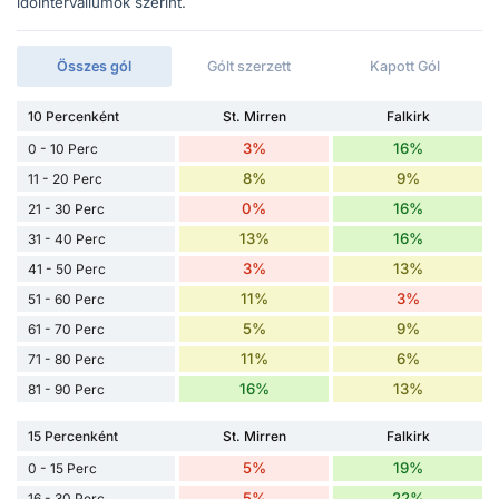
időintervallumok szerint.
Összes gól
Gólt szerzett
Kapott Gól
10 Percenként
St. Mirren
Falkirk
3%
16%
0 - 10 Perc
8%
9%
11 - 20 Perc
0%
16%
21 - 30 Perc
13%
16%
31 - 40 Perc
3%
13%
41 - 50 Perc
11%
3%
51 - 60 Perc
5%
9%
61 - 70 Perc
11%
6%
71 - 80 Perc
16%
13%
81 - 90 Perc
15 Percenként
St. Mirren
Falkirk
5%
19%
0 - 15 Perc
5%
22%
16 - 30 Perc