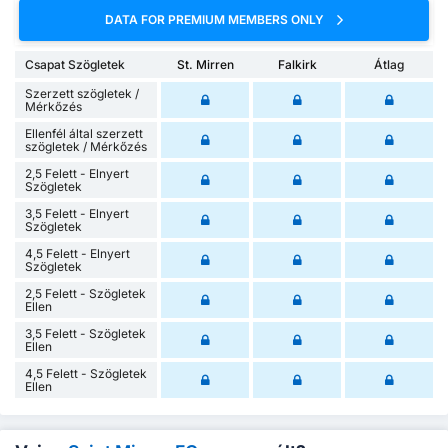
DATA FOR PREMIUM MEMBERS ONLY
Csapat Szögletek
St. Mirren
Falkirk
Átlag
Szerzett szögletek /
Mérkőzés
Ellenfél által szerzett
szögletek / Mérkőzés
2,5 Felett - Elnyert
Szögletek
3,5 Felett - Elnyert
Szögletek
4,5 Felett - Elnyert
Szögletek
2,5 Felett - Szögletek
Ellen
3,5 Felett - Szögletek
Ellen
4,5 Felett - Szögletek
Ellen