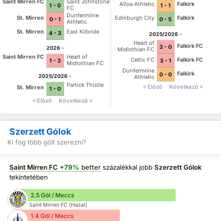
Saint Mirren FC
Saint Johnstone
Alloa Athletic
Falkirk
1 - 0
1 - 1
FC
Dunfermline
St. Mirren
Edinburgh City
Falkirk
0 - 1
0 - 5
Athletic
St. Mirren
East Kilbride
4 - 3
2025/2026
Heart of
Falkirk FC
3 - 0
2026
Midlothian FC
Saint Mirren FC
Heart of
Celtic FC
Falkirk FC
1 - 3
3 - 1
Midlothian FC
Dunfermline
Falkirk
0 - 0
2025/2026
Athletic
Partick Thistle
Előző
Következő
St. Mirren
1 - 0
Előző
Következő
Szerzett Gólok
Ki fog több gólt szerezni?
Saint Mirren FC
+79%
better
százalékkal jobb
Szerzett Gólok
tekintetében
2.5 Gól / Meccs
Saint Mirren FC (Hazai)
1.4 Gól / Meccs