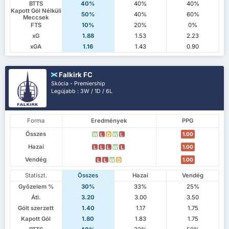
BTTS
40%
40%
40%
Kapott Gól Nélküli
50%
40%
60%
Meccsek
FTS
10%
20%
0%
xG
1.88
1.53
2.23
xGA
1.16
1.43
0.90
Falkirk FC
Skócia - Premiership
Legújabb : 3W / 1D / 6L
Forma
Eredmények
PPG
Összes
1.00
W
L
D
W
L
Hazai
1.00
L
L
L
W
L
Vendég
1.00
L
L
W
D
Statiszt.
Összes
Hazai
Vendég
Győzelem %
30%
33%
25%
Átl.
3.20
3.00
3.50
Gólt szerzett
1.40
1.17
1.75
Kapott Gól
1.80
1.83
1.75