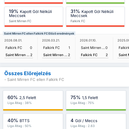
19%
31%
Kapott Gól Nélküli
Kapott Gól Nélküli
Meccsek
Meccsek
Saint Mirren FC
Falkirk FC
Saint Mirren FC ellen Falkirk FC Előző eredmények
2026.08.01.
2026.03.21.
2026.01.10.
2025.09
Falkirk FC
0
Falkirk FC
1
Saint Mirren FC
0
Falkir
Saint Mirren FC
2
Saint Mirren FC
2
Falkirk FC
2
Összes Előrejelzés
- Saint Mirren FC ellen Falkirk FC
60%
75%
2,5 Felett
1,5 Felett
Liga Átlag : 38%
Liga Átlag : 75%
40%
4
BTTS
Gól / Meccs
Liga Átlag : 50%
Liga Átlag : 2.63