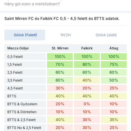
Hány gól ezen a mérkőzésen?
Saint Mirren FC és Falkirk FC 0,5 - 4,5 felett és BTTS adatok.
Gólok (Felett)
1H/2H
Gólok (alatt)
Meccs Góljai
St. Mirren
Falkirk
Átlag
100%
100%
100%
0,5 Felett
70%
80%
75%
1,5 Felett
60%
60%
60%
2,5 Felett
60%
40%
50%
3,5 Felett
30%
20%
25%
4,5 Felett
40%
40%
40%
BTTS
20%
0%
10%
BTTS & Győzelem
10%
10%
10%
BTTS & Döntetlen
40%
30%
35%
BTTS & 2,5 Felett
20%
30%
25%
BTTS No & 2,5 Felett