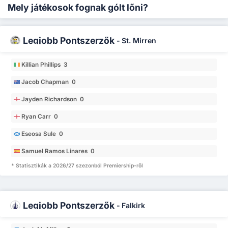
Mely játékosok fognak gólt lőni?
Legjobb Pontszerzők
-
St. Mirren
Killian Phillips 3
Jacob Chapman 0
Jayden Richardson 0
Ryan Carr 0
Eseosa Sule 0
Samuel Ramos Linares 0
* Statisztikák a 2026/27 szezonból Premiership-ről
Legjobb Pontszerzők
-
Falkirk