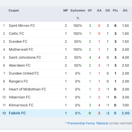
Csapat
MP
Győzelem
GF
GA
GD
Pts
Átl.
%
Saint Mirren FC
1
2
100%
3
0
3
6
1.50
Celtic FC
2
1
100%
1
0
1
3
1.00
Dundee FC
3
2
50%
2
1
1
3
1.50
Motherwell FC
4
1
100%
2
1
1
3
3.00
Saint Johnstone FC
5
2
50%
4
4
0
3
4.00
Aberdeen FC
6
2
50%
2
3
-1
3
2.50
Dundee United FC
7
1
0%
1
1
0
1
2.00
Rangers FC
8
1
0%
1
1
0
1
2.00
Heart of Midlothian FC
9
1
0%
1
2
-1
0
3.00
Hibernian FC
10
1
0%
1
2
-1
0
3.00
Kilmarnock FC
11
1
0%
3
4
-1
0
7.00
Falkirk FC
12
1
0%
0
2
-2
0
2.00
*
Premiership Forma Táblázat
szintén elérhető