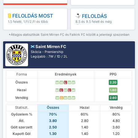
FELOLDÁS MOST
FELOLDÁS
1.5 feletti, 1.FI/2.FI és több
8.5 és 9.5 felett és még
több
*Átlagos statisztikák Saint Mirren FC és Falkirk FC között a jelenlegi szezonban
Saint Mirren FC
Skócia - Premiership
Legújabb : 7W / 1D / 2L
Forma
Eredmények
PPG
Összes
2.20
W
W
L
W
W
Hazai
1.80
W
L
W
L
W
Vendég
2.60
W
D
W
W
W
Statiszt.
Összes
Hazai
Vendég
Győzelem %
70%
60%
80%
Átl.
3.80
2.80
4.80
Gólt szerzett
2.50
1.40
3.60
Kapott Gól
1.30
1.40
1.20