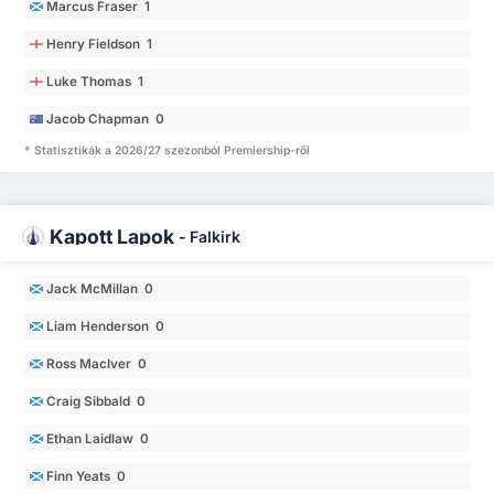
Marcus Fraser 1
Henry Fieldson 1
Luke Thomas 1
Jacob Chapman 0
* Statisztikák a 2026/27 szezonból Premiership-ről
Kapott Lapok
-
Falkirk
Jack McMillan 0
Liam Henderson 0
Ross MacIver 0
Craig Sibbald 0
Ethan Laidlaw 0
Finn Yeats 0