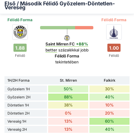
Első / Második Félidő Győzelem-Döntetlen-
Vereség
Félidő Forma
Félidő Forma
Saint Mirren FC
+88%
1.88
1.00
better
százalékkal jobb
Félidő
Félidő
Félidő Forma
tekintetében
1H/2H Forma
St. Mirren
Falkirk
50%
30%
Győzelem 1H
88%
40%
Győzelem 2H
38%
10%
Döntetlen 1H
0%
20%
Döntetlen 2H
13%
60%
Vereség 1H
13%
40%
Vereség 2H