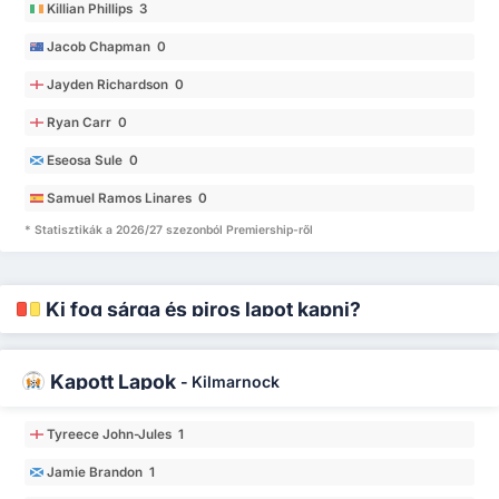
Killian Phillips 3
Jacob Chapman 0
Jayden Richardson 0
Ryan Carr 0
Eseosa Sule 0
Samuel Ramos Linares 0
* Statisztikák a 2026/27 szezonból Premiership-ről
Ki fog sárga és piros lapot kapni?
Kapott Lapok
-
Kilmarnock
Tyreece John-Jules 1
Jamie Brandon 1