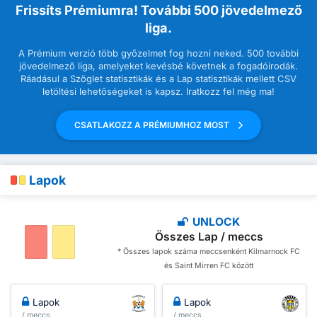
Frissíts Prémiumra! További 500 jövedelmező
liga.
A Prémium verzió több győzelmet fog hozni neked. 500 további
jövedelmező liga, amelyeket kevésbé követnek a fogadóirodák.
Ráadásul a Szöglet statisztikák és a Lap statisztikák mellett CSV
letöltési lehetőségeket is kapsz. Iratkozz fel még ma!
CSATLAKOZZ A PRÉMIUMHOZ MOST
Lapok
UNLOCK
Összes Lap / meccs
* Összes lapok száma meccsenként Kilmarnock FC
és Saint Mirren FC között
Lapok
Lapok
/ meccs
/ meccs