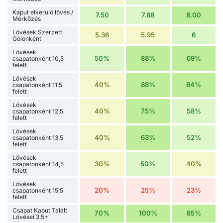
Kaput elkerülő lövés /
7.50
7.88
8.00
Mérkőzés
Lövések Szerzett
5.36
5.95
6
Gólonként
Lövések
50%
88%
69%
csapatonként 10,5
felett
Lövések
40%
88%
64%
csapatonként 11,5
felett
Lövések
40%
75%
58%
csapatonként 12,5
felett
Lövések
40%
63%
52%
csapatonként 13,5
felett
Lövések
30%
50%
40%
csapatonként 14,5
felett
Lövések
20%
25%
23%
csapatonként 15,5
felett
Csapat Kaput Talált
70%
100%
85%
Lövései 3.5+