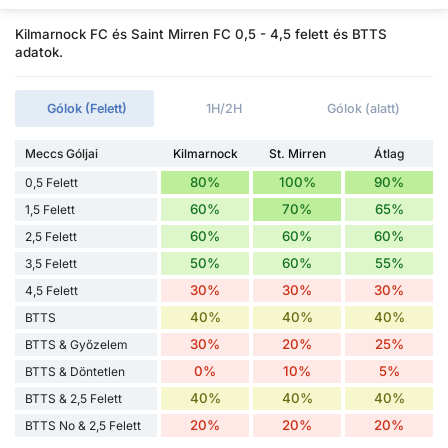
Kilmarnock FC és Saint Mirren FC 0,5 - 4,5 felett és BTTS
adatok.
Gólok (Felett)
1H/2H
Gólok (alatt)
Meccs Góljai
Kilmarnock
St. Mirren
Átlag
80%
100%
90%
0,5 Felett
60%
70%
65%
1,5 Felett
60%
60%
60%
2,5 Felett
50%
60%
55%
3,5 Felett
30%
30%
30%
4,5 Felett
40%
40%
40%
BTTS
30%
20%
25%
BTTS & Győzelem
0%
10%
5%
BTTS & Döntetlen
40%
40%
40%
BTTS & 2,5 Felett
20%
20%
20%
BTTS No & 2,5 Felett