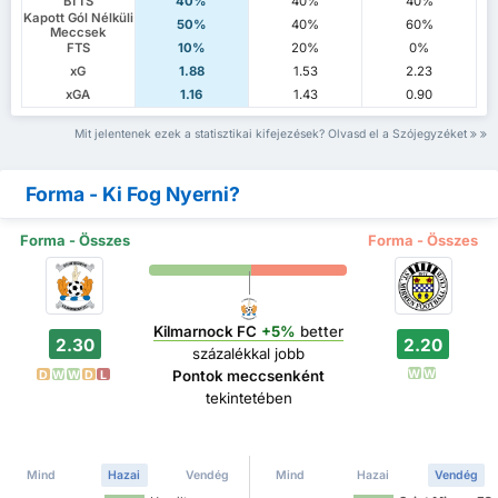
BTTS
40%
40%
40%
Kapott Gól Nélküli
50%
40%
60%
Meccsek
FTS
10%
20%
0%
xG
1.88
1.53
2.23
xGA
1.16
1.43
0.90
Mit jelentenek ezek a statisztikai kifejezések? Olvasd el a Szójegyzéket
Forma - Ki Fog Nyerni?
Forma - Összes
Forma - Összes
Kilmarnock FC
+5%
better
2.30
2.20
százalékkal jobb
W
W
Pontok meccsenként
D
W
W
D
L
tekintetében
Mind
Hazai
Vendég
Mind
Hazai
Vendég