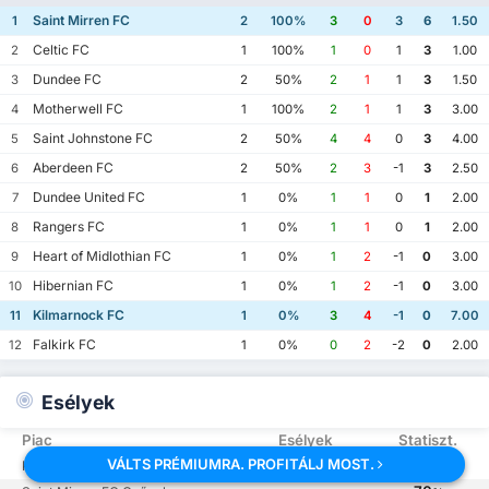
Saint Mirren FC
1
2
100%
3
0
3
6
1.50
Celtic FC
2
1
100%
1
0
1
3
1.00
Dundee FC
3
2
50%
2
1
1
3
1.50
Motherwell FC
4
1
100%
2
1
1
3
3.00
Saint Johnstone FC
5
2
50%
4
4
0
3
4.00
Aberdeen FC
6
2
50%
2
3
-1
3
2.50
Dundee United FC
7
1
0%
1
1
0
1
2.00
Rangers FC
8
1
0%
1
1
0
1
2.00
Heart of Midlothian FC
9
1
0%
1
2
-1
0
3.00
Hibernian FC
10
1
0%
1
2
-1
0
3.00
Kilmarnock FC
11
1
0%
3
4
-1
0
7.00
Falkirk FC
12
1
0%
0
2
-2
0
2.00
Esélyek
Piac
Esélyek
Statiszt.
VÁLTS PRÉMIUMRA. PROFITÁLJ MOST.
-
70
Kilmarnock FC Győzelem
%