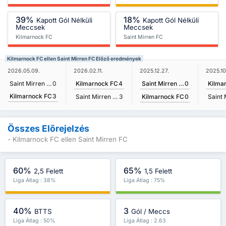
39%
18%
Kapott Gól Nélküli
Kapott Gól Nélküli
Meccsek
Meccsek
Kilmarnock FC
Saint Mirren FC
Kilmarnock FC ellen Saint Mirren FC Előző eredmények
2025.12.27.
2026.05.09.
2026.02.11.
2025.10
Saint Mirren FC
0
Saint Mirren FC
0
Kilmarnock FC
4
Kilma
Kilmarnock FC
3
Kilmarnock FC
0
Saint Mirren FC
3
Összes Előrejelzés
- Kilmarnock FC ellen Saint Mirren FC
60%
65%
2,5 Felett
1,5 Felett
Liga Átlag : 38%
Liga Átlag : 75%
40%
3
BTTS
Gól / Meccs
Liga Átlag : 50%
Liga Átlag : 2.63