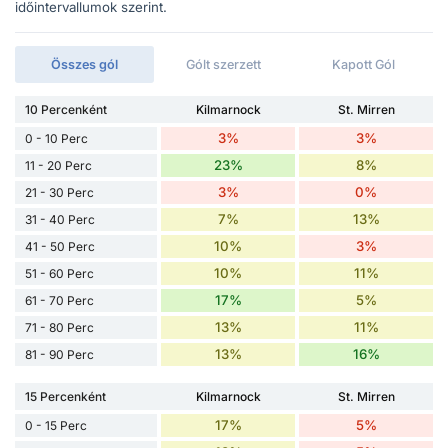
időintervallumok szerint.
Összes gól
Gólt szerzett
Kapott Gól
10 Percenként
Kilmarnock
St. Mirren
3%
3%
0 - 10 Perc
23%
8%
11 - 20 Perc
3%
0%
21 - 30 Perc
7%
13%
31 - 40 Perc
10%
3%
41 - 50 Perc
10%
11%
51 - 60 Perc
17%
5%
61 - 70 Perc
13%
11%
71 - 80 Perc
13%
16%
81 - 90 Perc
15 Percenként
Kilmarnock
St. Mirren
17%
5%
0 - 15 Perc