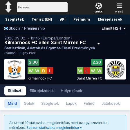
LIGÁK
MENÜ
Szögletek
Tenisz (EN)
API
Prémium
Előrejelzések
/
Premiership
Elmúlt H2H
Skócia
2026.09.02. - 19:45 (Europe/London)
Kilmarnock FC ellen Saint Mirren FC
Statisztikák, Adatok és Egymás Elleni Eredmények
Stadion -
Rugby Park
2.30
2.20
W
W
D
L
W
L
W
W
Kilmarnock FC
Saint Mirren FC
Statiszt.
Előrejelzések
Helyezések
Mind
Gólok
Szögletek
Lapok
Félidő
Játékosok
Az utolsó 10 statisztika megjelenítése, mert ez egy szezon eleji
mérkőzés.
Szezon statisztika megjelenítése