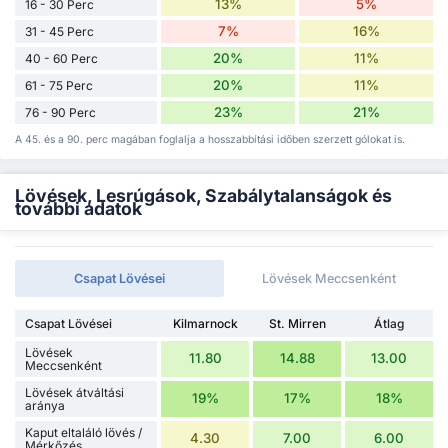
13%
5%
16 - 30 Perc
7%
16%
31 - 45 Perc
20%
11%
40 - 60 Perc
20%
11%
61 - 75 Perc
23%
21%
76 - 90 Perc
A 45. és a 90. perc magában foglalja a hosszabbítási időben szerzett gólokat is.
Lövések, Lesrúgások, Szabálytalanságok és
további adatok
Csapat Lövései
Lövések Meccsenként
Csapat Lövései
Kilmarnock
St. Mirren
Átlag
Lövések
11.80
14.88
13.00
Meccsenként
Lövések átváltási
19%
17%
18%
aránya
Kaput eltaláló lövés /
4.30
7.00
6.00
Mérkőzés