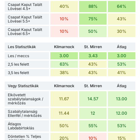
Csapat Kaput Talált
40%
88%
64%
Lövései 4.5+
Csapat Kaput Talált
10%
75%
43%
Lövései 5.5+
Csapat Kaput Talált
10%
50%
30%
Lövései 6.5+
Les Statisztikák
Kilmarnock
St. Mirren
Átlag
3.00
3.43
3.00
Les / meccs
63%
43%
53%
2,5 les felett
38%
43%
41%
3,5 les felett
Vegy Statisztikák
Kilmarnock
St. Mirren
Átlag
Elkövetett
11.67
14.57
13.00
szabálytalanságok /
mérkőzés
Szabálytalanság
11.44
12
12.00
Ellenfél / mérkőzés
Átlagos
50%
55%
53%
Labdabirtoklás
Döntetlen % Teljes
20%
10%
15%