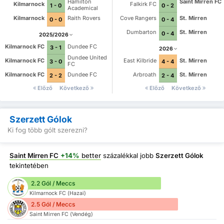
Hamilton
Saint Mirren FC
Kilmarnock
Falkirk FC
1 - 0
0 - 2
Academical
Kilmarnock
Raith Rovers
Cove Rangers
St. Mirren
0 - 0
0 - 4
Dumbarton
St. Mirren
0 - 4
2025/2026
Kilmarnock FC
Dundee FC
3 - 1
2026
Dundee United
Kilmarnock FC
East Kilbride
St. Mirren
3 - 0
4 - 4
FC
Kilmarnock FC
Dundee FC
Arbroath
St. Mirren
2 - 2
2 - 4
Előző
Következő
Előző
Következő
Szerzett Gólok
Ki fog több gólt szerezni?
Saint Mirren FC
+14%
better
százalékkal jobb
Szerzett Gólok
tekintetében
2.2 Gól / Meccs
Kilmarnock FC (Hazai)
2.5 Gól / Meccs
Saint Mirren FC (Vendég)