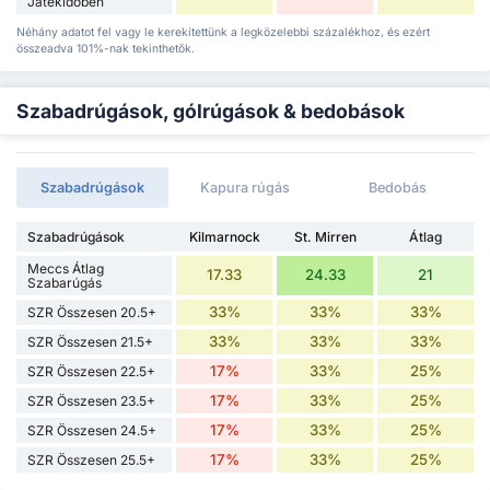
Játékidőben
Néhány adatot fel vagy le kerekítettünk a legközelebbi százalékhoz, és ezért
összeadva 101%-nak tekinthetők.
Szabadrúgások, gólrúgások & bedobások
Szabadrúgások
Kapura rúgás
Bedobás
Szabadrúgások
Kilmarnock
St. Mirren
Átlag
Meccs Átlag
17.33
24.33
21
Szabarúgás
33%
33%
33%
SZR Összesen 20.5+
33%
33%
33%
SZR Összesen 21.5+
17%
33%
25%
SZR Összesen 22.5+
17%
33%
25%
SZR Összesen 23.5+
17%
33%
25%
SZR Összesen 24.5+
17%
33%
25%
SZR Összesen 25.5+