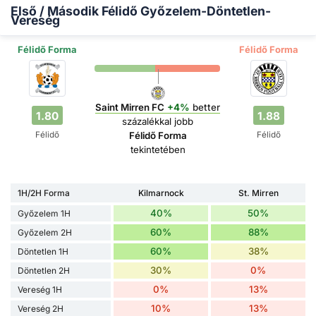
Első / Második Félidő Győzelem-Döntetlen-
Vereség
Félidő Forma
Félidő Forma
Saint Mirren FC
+4%
better
1.80
1.88
százalékkal jobb
Félidő
Félidő
Félidő Forma
tekintetében
1H/2H Forma
Kilmarnock
St. Mirren
40%
50%
Győzelem 1H
60%
88%
Győzelem 2H
60%
38%
Döntetlen 1H
30%
0%
Döntetlen 2H
0%
13%
Vereség 1H
10%
13%
Vereség 2H