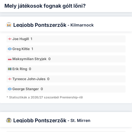
Mely játékosok fognak gólt lőni?
Legjobb Pontszerzők
-
Kilmarnock
Joe Hugill 1
Greg Kiltie 1
Maksymilian Stryjek 0
Erik Ring 0
Tyreece John-Jules 0
George Stanger 0
* Statisztikák a 2026/27 szezonból Premiership-ről
Legjobb Pontszerzők
-
St. Mirren