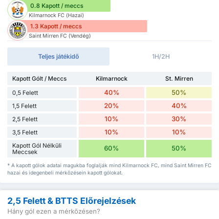
0.8 Kapott / meccs
Kilmarnock FC (Hazai)
1.3 Kapott / meccs
Saint Mirren FC (Vendég)
Teljes játékidő
1H/2H
Kapott Gólt / Meccs
Kilmarnock
St. Mirren
40%
50%
0,5 Felett
20%
40%
1,5 Felett
10%
30%
2,5 Felett
10%
10%
3,5 Felett
Kapott Gól Nélküli
60%
50%
Meccsek
* A kapott gólok adatai magukba foglalják mind Kilmarnock FC, mind Saint Mirren FC
hazai és idegenbeli mérkőzésein kapott gólokat.
2,5 Felett & BTTS Előrejelzések
Hány gól ezen a mérkőzésen?