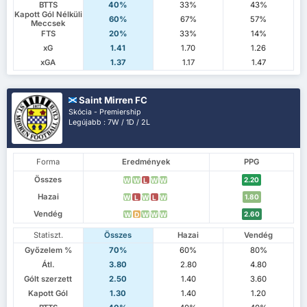
BTTS
40%
33%
43%
Kapott Gól Nélküli
60%
67%
57%
Meccsek
FTS
20%
33%
14%
xG
1.41
1.70
1.26
xGA
1.37
1.17
1.47
Saint Mirren FC
Skócia - Premiership
Legújabb : 7W / 1D / 2L
Forma
Eredmények
PPG
Összes
2.20
W
W
L
W
W
Hazai
1.80
W
L
W
L
W
Vendég
2.60
W
D
W
W
W
Statiszt.
Összes
Hazai
Vendég
Győzelem %
70%
60%
80%
Átl.
3.80
2.80
4.80
Gólt szerzett
2.50
1.40
3.60
Kapott Gól
1.30
1.40
1.20