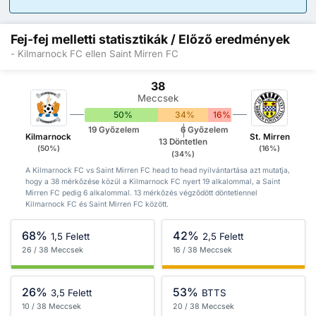
Fej-fej melletti statisztikák / Előző eredmények
- Kilmarnock FC ellen Saint Mirren FC
38
Meccsek
50%
34%
16%
19 Győzelem
6 Győzelem
Kilmarnock
St. Mirren
13 Döntetlen
(50%)
(16%)
(34%)
A Kilmarnock FC vs Saint Mirren FC head to head nyilvántartása azt mutatja,
hogy a 38 mérkőzése közül a Kilmarnock FC nyert 19 alkalommal, a Saint
Mirren FC pedig 6 alkalommal. 13 mérkőzés végződött döntetlennel
Kilmarnock FC és Saint Mirren FC között.
68%
42%
1,5 Felett
2,5 Felett
26 / 38 Meccsek
16 / 38 Meccsek
26%
53%
3,5 Felett
BTTS
10 / 38 Meccsek
20 / 38 Meccsek