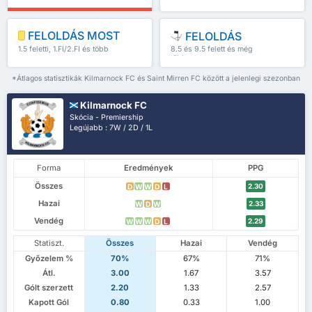
FELOLDÁS MOST
FELOLDÁS
1.5 feletti, 1.FI/2.FI és több
8.5 és 9.5 felett és még
több
*Átlagos statisztikák Kilmarnock FC és Saint Mirren FC között a jelenlegi szezonban
Kilmarnock FC
Skócia - Premiership
Legújabb : 7W / 2D / 1L
Forma
Eredmények
PPG
Összes
2.30
D
W
W
D
L
Hazai
2.33
W
D
W
Vendég
2.29
W
W
W
D
L
Statiszt.
Összes
Hazai
Vendég
Győzelem %
70%
67%
71%
Átl.
3.00
1.67
3.57
Gólt szerzett
2.20
1.33
2.57
Kapott Gól
0.80
0.33
1.00