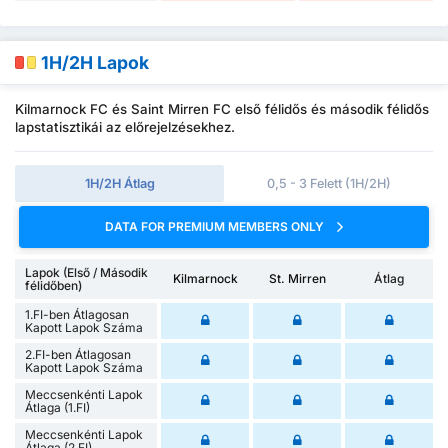
1H/2H Lapok
Kilmarnock FC és Saint Mirren FC első félidős és második félidős
lapstatisztikái az előrejelzésekhez.
1H/2H Átlag
0,5 - 3 Felett (1H/2H)
DATA FOR PREMIUM MEMBERS ONLY
Lapok (Első / Második
Kilmarnock
St. Mirren
Átlag
félidőben)
1.FI-ben Átlagosan
Kapott Lapok Száma
2.FI-ben Átlagosan
Kapott Lapok Száma
Meccsenkénti Lapok
Átlaga (1.FI)
Meccsenkénti Lapok
Átlaga (2.FI)