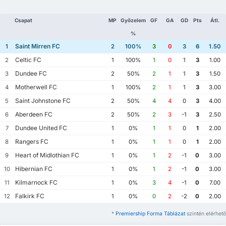
Csapat
MP
Győzelem
GF
GA
GD
Pts
Átl.
%
Saint Mirren FC
1
2
100%
3
0
3
6
1.50
Celtic FC
2
1
100%
1
0
1
3
1.00
Dundee FC
3
2
50%
2
1
1
3
1.50
Motherwell FC
4
1
100%
2
1
1
3
3.00
Saint Johnstone FC
5
2
50%
4
4
0
3
4.00
Aberdeen FC
6
2
50%
2
3
-1
3
2.50
Dundee United FC
7
1
0%
1
1
0
1
2.00
Rangers FC
8
1
0%
1
1
0
1
2.00
Heart of Midlothian FC
9
1
0%
1
2
-1
0
3.00
Hibernian FC
10
1
0%
1
2
-1
0
3.00
Kilmarnock FC
11
1
0%
3
4
-1
0
7.00
Falkirk FC
12
1
0%
0
2
-2
0
2.00
*
Premiership Forma Táblázat
szintén elérhető