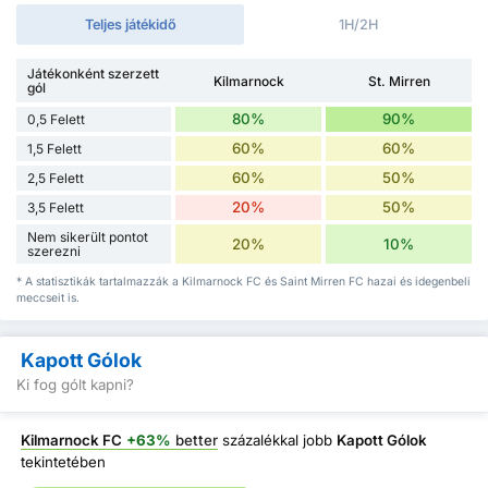
Teljes játékidő
1H/2H
Játékonként szerzett
Kilmarnock
St. Mirren
gól
80%
90%
0,5 Felett
60%
60%
1,5 Felett
60%
50%
2,5 Felett
20%
50%
3,5 Felett
Nem sikerült pontot
20%
10%
szerezni
* A statisztikák tartalmazzák a Kilmarnock FC és Saint Mirren FC hazai és idegenbeli
meccseit is.
Kapott Gólok
Ki fog gólt kapni?
Kilmarnock FC
+63%
better
százalékkal jobb
Kapott Gólok
tekintetében