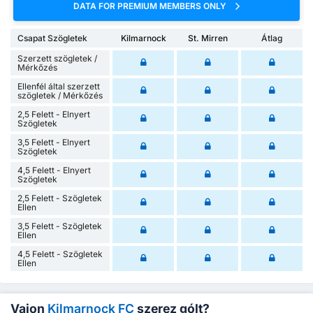
DATA FOR PREMIUM MEMBERS ONLY
Csapat Szögletek
Kilmarnock
St. Mirren
Átlag
Szerzett szögletek /
Mérkőzés
Ellenfél által szerzett
szögletek / Mérkőzés
2,5 Felett - Elnyert
Szögletek
3,5 Felett - Elnyert
Szögletek
4,5 Felett - Elnyert
Szögletek
2,5 Felett - Szögletek
Ellen
3,5 Felett - Szögletek
Ellen
4,5 Felett - Szögletek
Ellen
Vajon
Kilmarnock FC
szerez gólt?