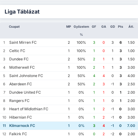
Liga Táblázat
Csapat
MP
Győzelem
GF
GA
GD
Pts
Átl.
%
Saint Mirren FC
1
2
100%
3
0
3
6
1.50
Celtic FC
2
1
100%
1
0
1
3
1.00
Dundee FC
3
2
50%
2
1
1
3
1.50
Motherwell FC
4
1
100%
2
1
1
3
3.00
Saint Johnstone FC
5
2
50%
4
4
0
3
4.00
Aberdeen FC
6
2
50%
2
3
-1
3
2.50
Dundee United FC
7
1
0%
1
1
0
1
2.00
Rangers FC
8
1
0%
1
1
0
1
2.00
Heart of Midlothian FC
9
1
0%
1
2
-1
0
3.00
Hibernian FC
10
1
0%
1
2
-1
0
3.00
Kilmarnock FC
11
1
0%
3
4
-1
0
7.00
Falkirk FC
12
1
0%
0
2
-2
0
2.00