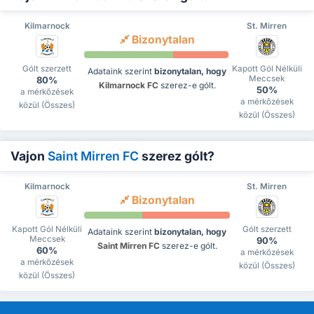
Kilmarnock
St. Mirren
Bizonytalan
Gólt szerzett
Kapott Gól Nélküli
Adataink szerint
bizonytalan, hogy
Meccsek
80%
Kilmarnock FC
szerez-e gólt.
50%
a mérkőzések
a mérkőzések
közül (Összes)
közül (Összes)
Vajon
Saint Mirren FC
szerez gólt?
Kilmarnock
St. Mirren
Bizonytalan
Kapott Gól Nélküli
Gólt szerzett
Adataink szerint
bizonytalan, hogy
Meccsek
90%
Saint Mirren FC
szerez-e gólt.
60%
a mérkőzések
a mérkőzések
közül (Összes)
közül (Összes)