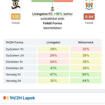
Livingston FC
+19%
better
1.12
0.94
százalékkal jobb
Félidő
Félidő
Félidő Forma
tekintetében
1H/2H Forma
Livingston
Kilmarnock
29%
22%
Győzelem 1H
24%
28%
Győzelem 2H
24%
28%
Döntetlen 1H
41%
28%
Döntetlen 2H
47%
50%
Vereség 1H
35%
44%
Vereség 2H
1H/2H Lapok