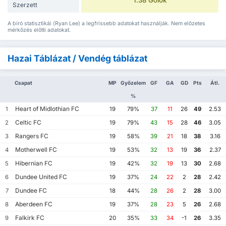
1.38 Gólok
Szerzett
A bíró statisztikái (Ryan Lee) a legfrissebb adatokat használják. Nem előzetes
mérkőzés előtti adatokat.
Hazai Táblázat / Vendég táblázat
Csapat
MP
Győzelem
GF
GA
GD
Pts
Átl.
%
Heart of Midlothian FC
1
19
79%
37
11
26
49
2.53
Celtic FC
2
19
79%
43
15
28
46
3.05
Rangers FC
3
19
58%
39
21
18
38
3.16
Motherwell FC
4
19
53%
32
13
19
36
2.37
Hibernian FC
5
19
42%
32
19
13
30
2.68
Dundee United FC
6
19
37%
24
22
2
28
2.42
Dundee FC
7
18
44%
28
26
2
28
3.00
Aberdeen FC
8
19
37%
28
23
5
26
2.68
Falkirk FC
9
20
35%
33
34
-1
26
3.35