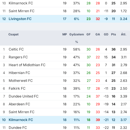
Kilmarnock FC
10
19
37%
28
28
0
25
2.95
Saint Mirren FC
11
18
28%
10
21
-11
20
1.72
Livingston FC
12
17
6%
23
32
-9
11
3.24
Csapat
MP
Győzelem
GF
GA
GD
Pts
Átl.
%
Celtic FC
1
19
58%
30
26
4
36
2.95
Rangers FC
2
19
47%
37
22
15
34
3.11
Heart of Midlothian FC
3
19
47%
30
23
7
31
2.79
Hibernian FC
4
19
37%
26
25
1
27
2.68
Motherwell FC
5
19
32%
27
23
4
25
2.63
Falkirk FC
6
18
39%
17
28
-11
23
2.50
Dundee United FC
7
18
17%
24
37
-13
16
3.39
Aberdeen FC
8
18
22%
10
29
-19
14
2.17
Saint Mirren FC
9
19
16%
19
33
-14
13
2.74
Kilmarnock FC
10
18
11%
18
39
-21
12
3.17
Dundee FC
11
19
11%
11
33
-22
11
2.32