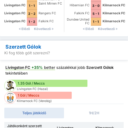
Saint Mirren FC
Livingston FC
Hibernian FC
Kilmarnock FC
1 - 1
3 - 0
Livingston FC
Rangers FC
Falkirk FC
Kilmarnock FC
2 - 2
5 - 1
Dundee United
Livingston FC
Falkirk FC
Kilmarnock FC
1 - 2
1 - 1
FC
Előző
Következő
Előző
Következő
Szerzett Gólok
Ki fog több gólt szerezni?
Livingston FC
+35%
better
százalékkal jobb
Szerzett Gólok
tekintetében
1.35 Gól / Meccs
Livingston FC (Hazai)
1 Gól / Meccs
Kilmarnock FC (Vendég)
Teljes játékidő
1H/2H
Játékonként szerzett
Livingston
Kilmarnock