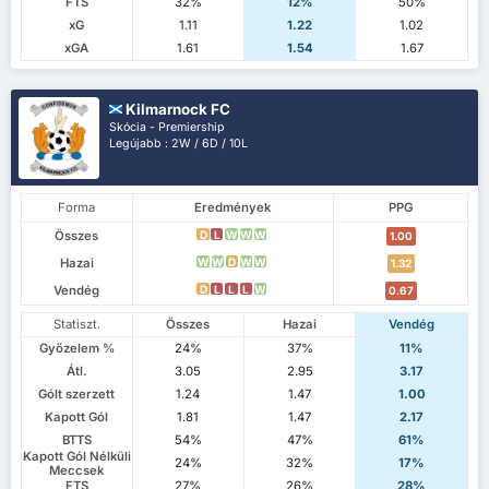
FTS
32%
12%
50%
xG
1.11
1.22
1.02
xGA
1.61
1.54
1.67
Kilmarnock FC
Skócia - Premiership
Legújabb : 2W / 6D / 10L
Forma
Eredmények
PPG
Összes
D
L
W
W
W
1.00
Hazai
W
W
D
W
W
1.32
Vendég
D
L
L
L
W
0.67
Statiszt.
Összes
Hazai
Vendég
Győzelem %
24%
37%
11%
Átl.
3.05
2.95
3.17
Gólt szerzett
1.24
1.47
1.00
Kapott Gól
1.81
1.47
2.17
BTTS
54%
47%
61%
Kapott Gól Nélküli
24%
32%
17%
Meccsek
FTS
27%
26%
28%