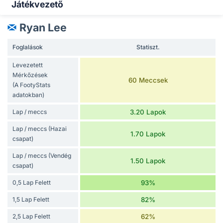
Játékvezető
Ryan Lee
Foglalások
Statiszt.
Levezetett
Mérkőzések
60 Meccsek
(A FootyStats
adatokban)
Lap / meccs
3.20 Lapok
Lap / meccs (Hazai
1.70 Lapok
csapat)
Lap / meccs (Vendég
1.50 Lapok
csapat)
0,5 Lap Felett
93%
1,5 Lap Felett
82%
2,5 Lap Felett
62%