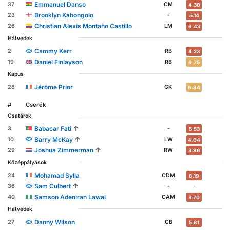
Emmanuel Danso
37
CM
4.30
Brooklyn Kabongolo
23
-
5.14
Christian Alexis Montaño Castillo
26
LM
6.43
Hátvédek
Cammy Kerr
2
RB
4.23
Daniel Finlayson
19
RB
6.75
Kapus
Jérôme Prior
28
GK
6.84
#
Cserék
Csatárok
↑
Babacar Fati
3
-
5.53
↑
Barry McKay
10
LW
4.04
↑
Joshua Zimmerman
29
RW
3.86
Középpályások
Mohamad Sylla
24
CDM
6.19
↑
Sam Culbert
36
-
-
Samson Adeniran Lawal
40
CAM
3.70
Hátvédek
Danny Wilson
27
CB
5.81