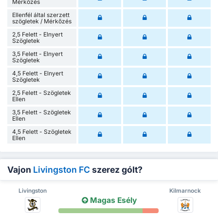
Mérkőzés
Ellenfél által szerzett
szögletek / Mérkőzés
2,5 Felett - Elnyert
Szögletek
3,5 Felett - Elnyert
Szögletek
4,5 Felett - Elnyert
Szögletek
2,5 Felett - Szögletek
Ellen
3,5 Felett - Szögletek
Ellen
4,5 Felett - Szögletek
Ellen
Vajon
Livingston FC
szerez gólt?
Livingston
Kilmarnock
Magas Esély