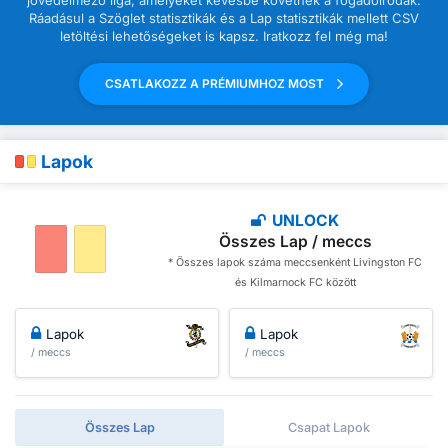
Ráadásul a Szöglet statisztikák és a Lap statisztikák mellett CSV
letöltési lehetőségeket is kapsz. Iratkozz fel még ma!
CSATLAKOZZ A PRÉMIUMHOZ MOST
Lapok
UNLOCK
Összes Lap / meccs
* Összes lapok száma meccsenként Livingston FC
és Kilmarnock FC között
Lapok
Lapok
/ meccs
/ meccs
Összes Lap
Csapat Lapok