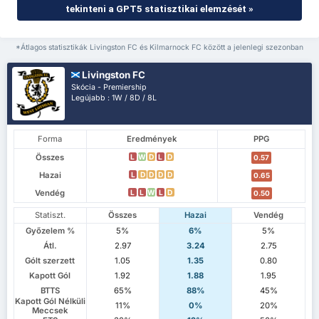
tekinteni a GPT5 statisztikai elemzését »
*Átlagos statisztikák Livingston FC és Kilmarnock FC között a jelenlegi szezonban
Livingston FC
Skócia - Premiership
Legújabb : 1W / 8D / 8L
Forma
Eredmények
PPG
Összes
L
W
D
L
D
0.57
Hazai
L
D
D
D
D
0.65
Vendég
L
L
W
L
D
0.50
Statiszt.
Összes
Hazai
Vendég
Győzelem %
5%
6%
5%
Átl.
2.97
3.24
2.75
Gólt szerzett
1.05
1.35
0.80
Kapott Gól
1.92
1.88
1.95
BTTS
65%
88%
45%
Kapott Gól Nélküli
11%
0%
20%
Meccsek