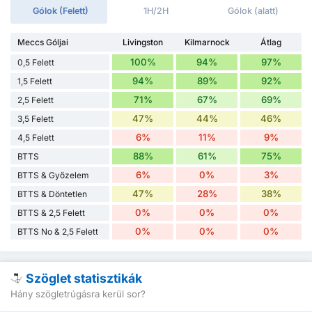
Gólok (Felett)
1H/2H
Gólok (alatt)
Meccs Góljai
Livingston
Kilmarnock
Átlag
100%
94%
97%
0,5 Felett
94%
89%
92%
1,5 Felett
71%
67%
69%
2,5 Felett
47%
44%
46%
3,5 Felett
6%
11%
9%
4,5 Felett
88%
61%
75%
BTTS
6%
0%
3%
BTTS & Győzelem
47%
28%
38%
BTTS & Döntetlen
0%
0%
0%
BTTS & 2,5 Felett
0%
0%
0%
BTTS No & 2,5 Felett
Szöglet statisztikák
Hány szögletrúgásra kerül sor?