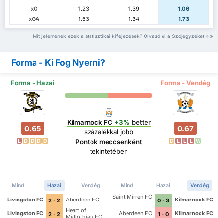
xG
1.23
1.39
1.06
xGA
1.53
1.34
1.73
Mit jelentenek ezek a statisztikai kifejezések? Olvasd el a Szójegyzéket
Forma - Ki Fog Nyerni?
Forma - Hazai
Forma - Vendég
Kilmarnock FC
+3%
better
0.65
0.67
százalékkal jobb
L
D
D
D
D
D
L
L
L
W
Pontok meccsenként
tekintetében
Mind
Hazai
Vendég
Mind
Hazai
Vendég
Saint Mirren FC
Livingston FC
Aberdeen FC
Kilmarnock FC
2 - 2
0 - 3
Heart of
Livingston FC
Aberdeen FC
Kilmarnock FC
2 - 2
1 - 0
Midlothian FC