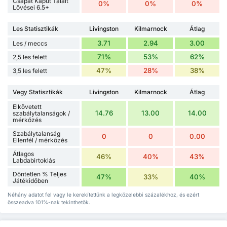
Csapat Kaput Talált
0%
0%
0%
Lövései 6.5+
Les Statisztikák
Livingston
Kilmarnock
Átlag
3.71
2.94
3.00
Les / meccs
71%
53%
62%
2,5 les felett
47%
28%
38%
3,5 les felett
Vegy Statisztikák
Livingston
Kilmarnock
Átlag
Elkövetett
14.76
13.00
14.00
szabálytalanságok /
mérkőzés
Szabálytalanság
0
0
0.00
Ellenfél / mérkőzés
Átlagos
46%
40%
43%
Labdabirtoklás
Döntetlen % Teljes
47%
33%
40%
Játékidőben
Néhány adatot fel vagy le kerekítettünk a legközelebbi százalékhoz, és ezért
összeadva 101%-nak tekinthetők.