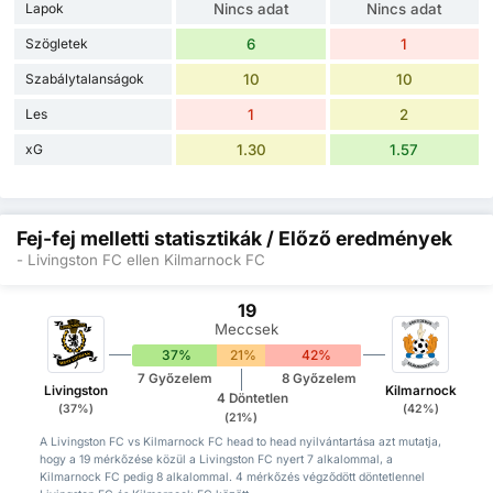
Lapok
Nincs adat
Nincs adat
Szögletek
6
1
Szabálytalanságok
10
10
Les
1
2
xG
1.30
1.57
Fej-fej melletti statisztikák / Előző eredmények
- Livingston FC ellen Kilmarnock FC
19
Meccsek
37%
21%
42%
7 Győzelem
8 Győzelem
Livingston
Kilmarnock
4 Döntetlen
(37%)
(42%)
(21%)
A Livingston FC vs Kilmarnock FC head to head nyilvántartása azt mutatja,
hogy a 19 mérkőzése közül a Livingston FC nyert 7 alkalommal, a
Kilmarnock FC pedig 8 alkalommal. 4 mérkőzés végződött döntetlennel