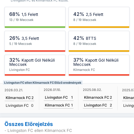
Livingston FC és Kilmarnock FC között.
68%
42%
1,5 Felett
2,5 Felett
13 / 19 Meccsek
8 / 19 Meccsek
26%
42%
3,5 Felett
BTTS
5 / 19 Meccsek
8 / 19 Meccsek
32%
37%
Kapott Gól Nélküli
Kapott Gól Nélküli
Meccsek
Meccsek
Livingston FC
Kilmarnock FC
Livingston FC ellen Kilmarnock FC Előző eredmények
2026.01.10.
2025.08.02.
2026.03.21.
2025.07
Livingston FC
1
Kilmarnock FC
2
Kilmarnock FC
2
Kilma
Kilmarnock FC
1
Livingston FC
2
Livingston FC
0
Living
Összes Előrejelzés
- Livingston FC ellen Kilmarnock FC