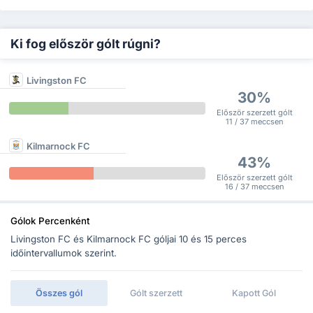
Ki fog először gólt rúgni?
Livingston FC
30%
Először szerzett gólt
11 / 37 meccsen
Kilmarnock FC
43%
Először szerzett gólt
16 / 37 meccsen
Gólok Percenként
Livingston FC és Kilmarnock FC góljai 10 és 15 perces
időintervallumok szerint.
Összes gól
Gólt szerzett
Kapott Gól