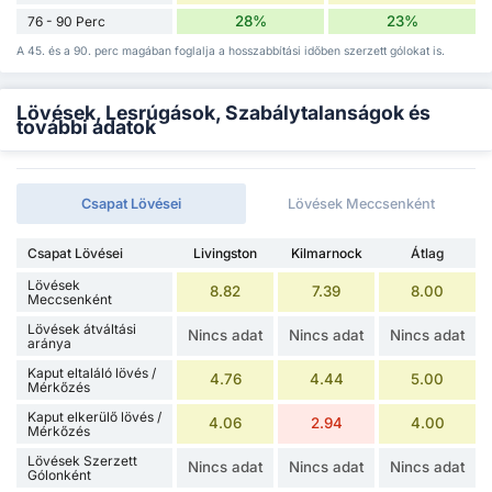
28%
23%
76 - 90 Perc
A 45. és a 90. perc magában foglalja a hosszabbítási időben szerzett gólokat is.
Lövések, Lesrúgások, Szabálytalanságok és
további adatok
Csapat Lövései
Lövések Meccsenként
Csapat Lövései
Livingston
Kilmarnock
Átlag
Lövések
8.82
7.39
8.00
Meccsenként
Lövések átváltási
Nincs adat
Nincs adat
Nincs adat
aránya
Kaput eltaláló lövés /
4.76
4.44
5.00
Mérkőzés
Kaput elkerülő lövés /
4.06
2.94
4.00
Mérkőzés
Lövések Szerzett
Nincs adat
Nincs adat
Nincs adat
Gólonként