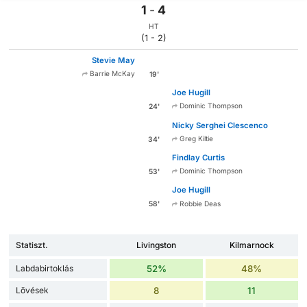
1
-
4
HT
(1 - 2)
Stevie May
Barrie McKay
19'
Joe Hugill
Dominic Thompson
24'
Nicky Serghei Clescenco
Greg Kiltie
34'
Findlay Curtis
Dominic Thompson
53'
Joe Hugill
Robbie Deas
58'
Statiszt.
Livingston
Kilmarnock
Labdabirtoklás
52%
48%
Lövések
8
11