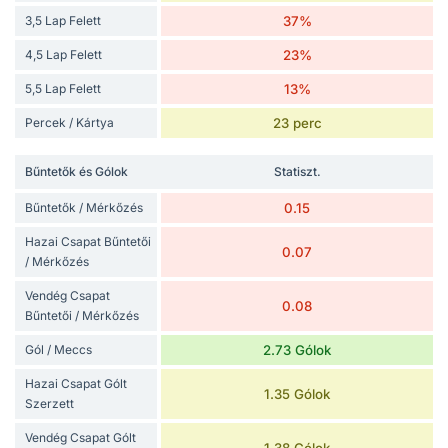
3,5 Lap Felett
37%
4,5 Lap Felett
23%
5,5 Lap Felett
13%
Percek / Kártya
23 perc
Bűntetők és Gólok
Statiszt.
Bűntetők / Mérkőzés
0.15
Hazai Csapat Bűntetői
0.07
/ Mérkőzés
Vendég Csapat
0.08
Bűntetői / Mérkőzés
Gól / Meccs
2.73 Gólok
Hazai Csapat Gólt
1.35 Gólok
Szerzett
Vendég Csapat Gólt