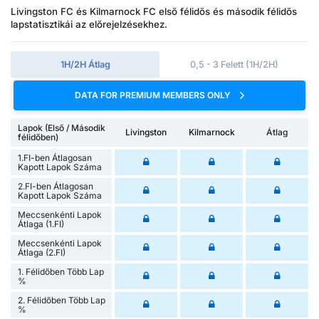
Livingston FC és Kilmarnock FC első félidős és második félidős
lapstatisztikái az előrejelzésekhez.
1H/2H Átlag
0,5 - 3 Felett (1H/2H)
DATA FOR PREMIUM MEMBERS ONLY
Lapok (Első / Második
Livingston
Kilmarnock
Átlag
félidőben)
1.FI-ben Átlagosan
Kapott Lapok Száma
2.FI-ben Átlagosan
Kapott Lapok Száma
Meccsenkénti Lapok
Átlaga (1.FI)
Meccsenkénti Lapok
Átlaga (2.FI)
1. Félidőben Több Lap
%
2. Félidőben Több Lap
%