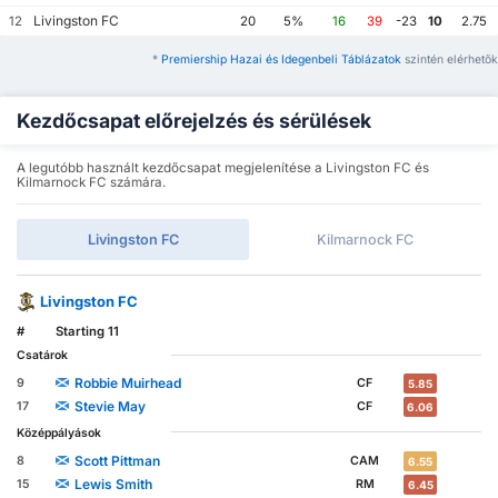
Livingston FC
12
20
5%
16
39
-23
10
2.75
*
Premiership Hazai és Idegenbeli Táblázatok
szintén elérhetők
Kezdőcsapat előrejelzés és sérülések
A legutóbb használt kezdőcsapat megjelenítése a Livingston FC és
Kilmarnock FC számára.
Livingston FC
Kilmarnock FC
Livingston FC
#
Starting 11
Csatárok
Robbie Muirhead
9
CF
5.85
Stevie May
17
CF
6.06
Középpályások
Scott Pittman
8
CAM
6.55
Lewis Smith
15
RM
6.45