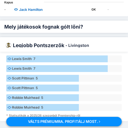
Kapus
Jack Hamilton
-
GK
-
Mely játékosok fognak gólt lőni?
Legjobb Pontszerzők
-
Livingston
Lewis Smith 7
Lewis Smith 7
Scott Pittman 5
Scott Pittman 5
Robbie Muirhead 5
Robbie Muirhead 5
* Statisztikák a 2025/26 szezonból Premiership-ről
VÁLTS PRÉMIUMRA. PROFITÁLJ MOST.