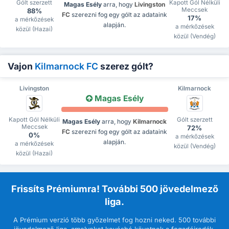
Gólt szerzett
Kapott Gól Nélküli
Magas Esély
arra, hogy
Livingston
Meccsek
88%
FC
szerezni fog egy gólt az adataink
17%
a mérkőzések
alapján.
a mérkőzések
közül (Hazai)
közül (Vendég)
Vajon
Kilmarnock FC
szerez gólt?
Livingston
Kilmarnock
Magas Esély
Kapott Gól Nélküli
Gólt szerzett
Magas Esély
arra, hogy
Kilmarnock
Meccsek
72%
FC
szerezni fog egy gólt az adataink
0%
a mérkőzések
alapján.
a mérkőzések
közül (Vendég)
közül (Hazai)
Frissíts Prémiumra! További 500 jövedelmező
liga.
A Prémium verzió több győzelmet fog hozni neked. 500 további
jövedelmező liga, amelyeket kevésbé követnek a fogadóirodák.