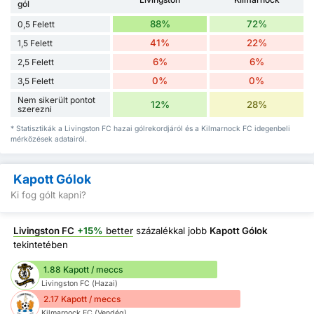
gól
88%
72%
0,5 Felett
41%
22%
1,5 Felett
6%
6%
2,5 Felett
0%
0%
3,5 Felett
Nem sikerült pontot
12%
28%
szerezni
* Statisztikák a Livingston FC hazai gólrekordjáról és a Kilmarnock FC idegenbeli
mérkőzések adatairól.
Kapott Gólok
Ki fog gólt kapni?
Livingston FC
+15%
better
százalékkal jobb
Kapott Gólok
tekintetében
1.88 Kapott / meccs
Livingston FC (Hazai)
2.17 Kapott / meccs
Kilmarnock FC (Vendég)