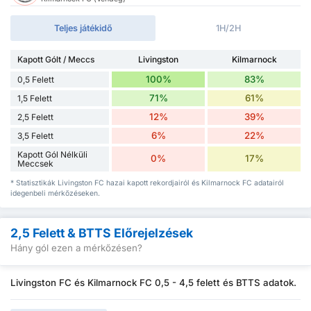
Teljes játékidő
1H/2H
Kapott Gólt / Meccs
Livingston
Kilmarnock
100%
83%
0,5 Felett
71%
61%
1,5 Felett
12%
39%
2,5 Felett
6%
22%
3,5 Felett
Kapott Gól Nélküli
0%
17%
Meccsek
* Statisztikák Livingston FC hazai kapott rekordjairól és Kilmarnock FC adatairól
idegenbeli mérkőzéseken.
2,5 Felett & BTTS Előrejelzések
Hány gól ezen a mérkőzésen?
Livingston FC és Kilmarnock FC 0,5 - 4,5 felett és BTTS adatok.