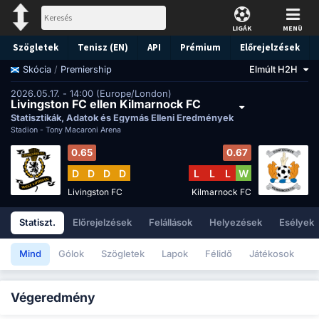
LIGÁK
MENÜ
Szögletek
Tenisz (EN)
API
Prémium
Előrejelzések
/
Premiership
Elmúlt H2H
Skócia
2026.05.17. - 14:00 (Europe/London)
Livingston FC ellen Kilmarnock FC
Statisztikák, Adatok és Egymás Elleni Eredmények
Stadion -
Tony Macaroni Arena
0.65
0.67
D
D
D
D
L
L
L
W
Livingston FC
Kilmarnock FC
Statiszt.
Előrejelzések
Felállások
Helyezések
Esélyek
Mind
Gólok
Szögletek
Lapok
Félidő
Játékosok
Végeredmény