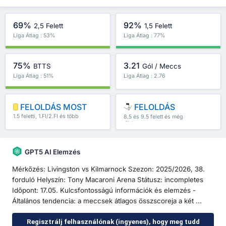
69%
92%
2,5 Felett
1,5 Felett
Liga Átlag : 53%
Liga Átlag : 77%
75%
3.21
BTTS
Gól / Meccs
Liga Átlag : 51%
Liga Átlag : 2.76
FELOLDÁS MOST
FELOLDÁS
1.5 feletti, 1.FI/2.FI és több
8.5 és 9.5 felett és még
több
GPT5 AI Elemzés
Mérkőzés: Livingston vs Kilmarnock Szezon: 2025/2026, 38.
forduló Helyszín: Tony Macaroni Arena Státusz: incompletes
Időpont: 17.05. Kulcsfontosságú információk és elemzés -
Általános tendencia: a meccsek átlagos összscoreja a két ...
Regisztrálj felhasználónak (ingyenes), hogy meg tudd