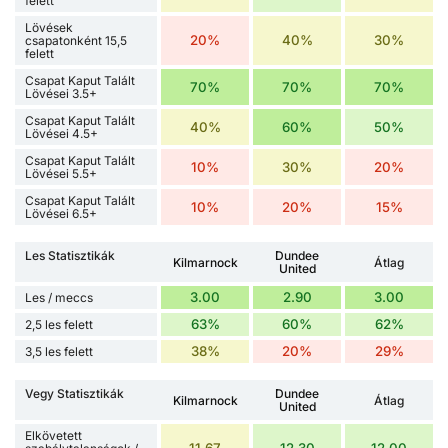
felett
Lövések
20%
40%
30%
csapatonként 15,5
felett
Csapat Kaput Talált
70%
70%
70%
Lövései 3.5+
Csapat Kaput Talált
40%
60%
50%
Lövései 4.5+
Csapat Kaput Talált
10%
30%
20%
Lövései 5.5+
Csapat Kaput Talált
10%
20%
15%
Lövései 6.5+
Les Statisztikák
Dundee
Kilmarnock
Átlag
United
3.00
2.90
3.00
Les / meccs
63%
60%
62%
2,5 les felett
38%
20%
29%
3,5 les felett
Vegy Statisztikák
Dundee
Kilmarnock
Átlag
United
Elkövetett