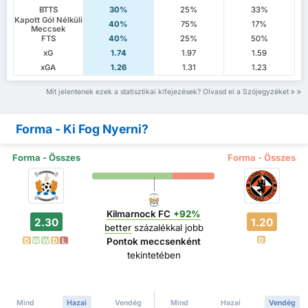
BTTS
30%
25%
33%
Kapott Gól Nélküli
40%
75%
17%
Meccsek
FTS
40%
25%
50%
xG
1.74
1.97
1.59
xGA
1.26
1.31
1.23
Mit jelentenek ezek a statisztikai kifejezések? Olvasd el a Szójegyzéket
Forma - Ki Fog Nyerni?
Forma - Összes
Forma - Összes
Kilmarnock FC
+92%
2.30
1.20
better
százalékkal jobb
D
Pontok meccsenként
D
W
W
D
L
tekintetében
Mind
Hazai
Vendég
Mind
Hazai
Vendég