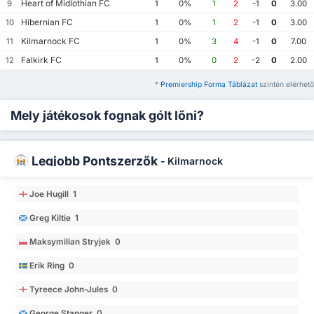
Heart of Midlothian FC
9
1
0%
1
2
-1
0
3.00
Hibernian FC
10
1
0%
1
2
-1
0
3.00
Kilmarnock FC
11
1
0%
3
4
-1
0
7.00
Falkirk FC
12
1
0%
0
2
-2
0
2.00
*
Premiership Forma Táblázat
szintén elérhető
Mely játékosok fognak gólt lőni?
Legjobb Pontszerzők
-
Kilmarnock
Joe Hugill 1
Greg Kiltie 1
Maksymilian Stryjek 0
Erik Ring 0
Tyreece John-Jules 0
George Stanger 0