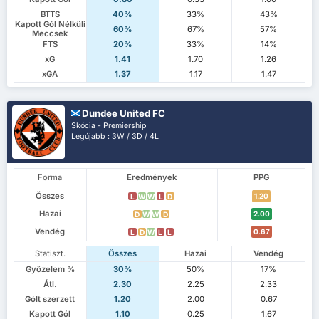
BTTS
40%
33%
43%
Kapott Gól Nélküli
60%
67%
57%
Meccsek
FTS
20%
33%
14%
xG
1.41
1.70
1.26
xGA
1.37
1.17
1.47
Dundee United FC
Skócia - Premiership
Legújabb : 3W / 3D / 4L
Forma
Eredmények
PPG
Összes
1.20
L
W
W
L
D
Hazai
2.00
D
W
W
D
Vendég
0.67
L
D
W
L
L
Statiszt.
Összes
Hazai
Vendég
Győzelem %
30%
50%
17%
Átl.
2.30
2.25
2.33
Gólt szerzett
1.20
2.00
0.67
Kapott Gól
1.10
0.25
1.67