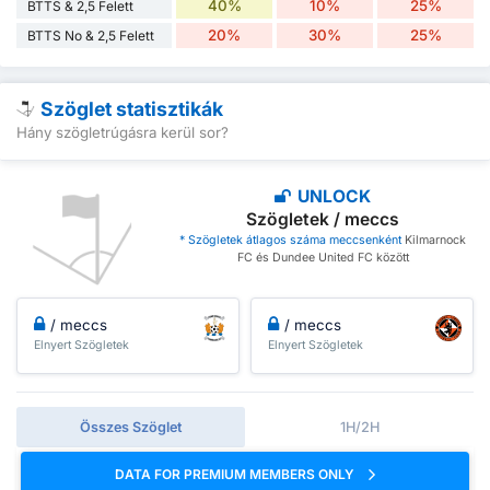
40%
10%
25%
BTTS & 2,5 Felett
20%
30%
25%
BTTS No & 2,5 Felett
Szöglet statisztikák
Hány szögletrúgásra kerül sor?
UNLOCK
Szögletek / meccs
* Szögletek átlagos száma meccsenként
Kilmarnock
FC és Dundee United FC között
/ meccs
/ meccs
Elnyert Szögletek
Elnyert Szögletek
Összes Szöglet
1H/2H
DATA FOR PREMIUM MEMBERS ONLY