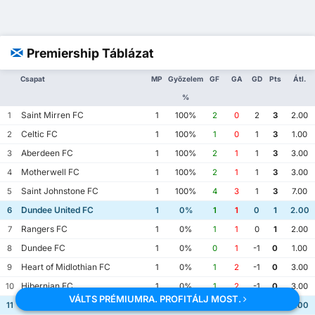
Premiership Táblázat
Csapat
MP
Győzelem
GF
GA
GD
Pts
Átl.
%
Saint Mirren FC
1
1
100%
2
0
2
3
2.00
Celtic FC
2
1
100%
1
0
1
3
1.00
Aberdeen FC
3
1
100%
2
1
1
3
3.00
Motherwell FC
4
1
100%
2
1
1
3
3.00
Saint Johnstone FC
5
1
100%
4
3
1
3
7.00
Dundee United FC
6
1
0%
1
1
0
1
2.00
Rangers FC
7
1
0%
1
1
0
1
2.00
Dundee FC
8
1
0%
0
1
-1
0
1.00
Heart of Midlothian FC
9
1
0%
1
2
-1
0
3.00
Hibernian FC
10
1
0%
1
2
-1
0
3.00
VÁLTS PRÉMIUMRA. PROFITÁLJ MOST.
Kilmarnock FC
11
1
0%
3
4
-1
0
7.00