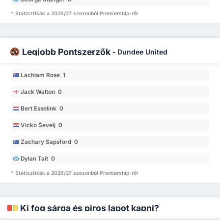
* Statisztikák a 2026/27 szezonból Premiership-ről
Legjobb Pontszerzők
-
Dundee United
Lachlam Rose 1
Jack Walton 0
Bert Esselink 0
Vicko Ševelj 0
Zachary Sapsford 0
Dylan Tait 0
* Statisztikák a 2026/27 szezonból Premiership-ről
Ki fog sárga és piros lapot kapni?