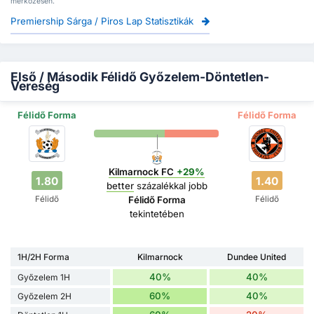
mérkőzésen.
Premiership Sárga / Piros Lap Statisztikák
Első / Második Félidő Győzelem-Döntetlen-
Vereség
Félidő Forma
Félidő Forma
Kilmarnock FC
+29%
1.80
1.40
better
százalékkal jobb
Félidő
Félidő
Félidő Forma
tekintetében
1H/2H Forma
Kilmarnock
Dundee United
40%
40%
Győzelem 1H
60%
40%
Győzelem 2H