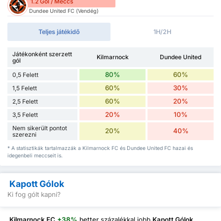
1.2 Gól / Meccs
Dundee United FC (Vendég)
Teljes játékidő
1H/2H
Játékonként szerzett
Kilmarnock
Dundee United
gól
80%
60%
0,5 Felett
60%
30%
1,5 Felett
60%
20%
2,5 Felett
20%
10%
3,5 Felett
Nem sikerült pontot
20%
40%
szerezni
* A statisztikák tartalmazzák a Kilmarnock FC és Dundee United FC hazai és
idegenbeli meccseit is.
Kapott Gólok
Ki fog gólt kapni?
Kilmarnock FC
+38%
better
százalékkal jobb
Kapott Gólok