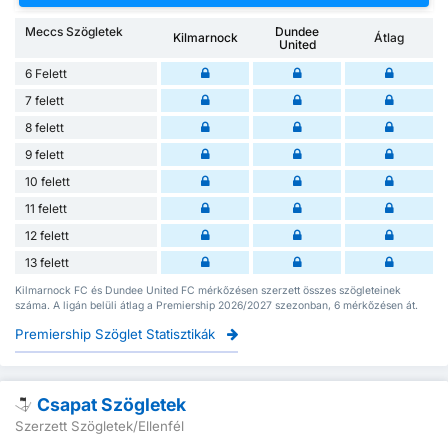
Meccs Szögletek
Dundee
Kilmarnock
Átlag
United
6 Felett
7 felett
8 felett
9 felett
10 felett
11 felett
12 felett
13 felett
Kilmarnock FC és Dundee United FC mérkőzésen szerzett összes szögleteinek
száma. A ligán belüli átlag a Premiership 2026/2027 szezonban, 6 mérkőzésen át.
Premiership Szöglet Statisztikák
Csapat Szögletek
Szerzett Szögletek/Ellenfél