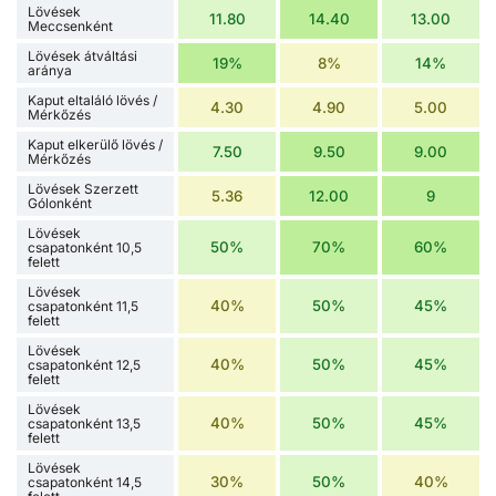
Lövések
11.80
14.40
13.00
Meccsenként
Lövések átváltási
19%
8%
14%
aránya
Kaput eltaláló lövés /
4.30
4.90
5.00
Mérkőzés
Kaput elkerülő lövés /
7.50
9.50
9.00
Mérkőzés
Lövések Szerzett
5.36
12.00
9
Gólonként
Lövések
50%
70%
60%
csapatonként 10,5
felett
Lövések
40%
50%
45%
csapatonként 11,5
felett
Lövések
40%
50%
45%
csapatonként 12,5
felett
Lövések
40%
50%
45%
csapatonként 13,5
felett
Lövések
30%
50%
40%
csapatonként 14,5