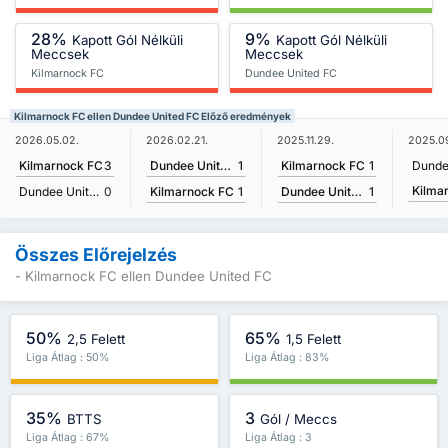
28%
9%
Kapott Gól Nélküli
Kapott Gól Nélküli
Meccsek
Meccsek
Kilmarnock FC
Dundee United FC
Kilmarnock FC ellen Dundee United FC Előző eredmények
2026.02.21.
2025.11.29.
2026.05.02.
2025.09
Dundee United FC
1
Kilmarnock FC
1
Kilmarnock FC
3
Kilma
Kilmarnock FC
1
Dundee United FC
1
Dundee United FC
0
Összes Előrejelzés
- Kilmarnock FC ellen Dundee United FC
50%
65%
2,5 Felett
1,5 Felett
Liga Átlag : 50%
Liga Átlag : 83%
35%
3
BTTS
Gól / Meccs
Liga Átlag : 67%
Liga Átlag : 3