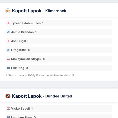
Kapott Lapok
-
Kilmarnock
Tyreece John-Jules 1
Jamie Brandon 1
Joe Hugill 0
Greg Kiltie 0
Maksymilian Stryjek 0
Erik Ring 0
* Statisztikák a 2026/27 szezonból Premiership-ről
Kapott Lapok
-
Dundee United
Vicko Ševelj 1
Lachlam Rose 0