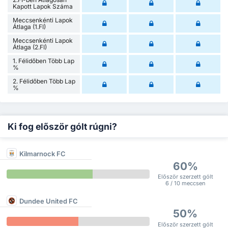
Kapott Lapok Száma
Meccsenkénti Lapok
Átlaga (1.FI)
Meccsenkénti Lapok
Átlaga (2.FI)
1. Félidőben Több Lap
%
2. Félidőben Több Lap
%
Ki fog először gólt rúgni?
Kilmarnock FC
60%
Először szerzett gólt
6 / 10 meccsen
Dundee United FC
50%
Először szerzett gólt