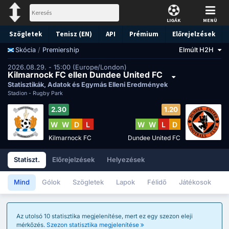
LIGÁK
MENÜ
Szögletek
Tenisz (EN)
API
Prémium
Előrejelzések
/
Premiership
Elmúlt H2H
Skócia
2026.08.29. - 15:00 (Europe/London)
Kilmarnock FC ellen Dundee United FC
Statisztikák, Adatok és Egymás Elleni Eredmények
Stadion -
Rugby Park
2.30
1.20
W
W
D
L
W
W
L
D
Kilmarnock FC
Dundee United FC
Statiszt.
Előrejelzések
Helyezések
Mind
Gólok
Szögletek
Lapok
Félidő
Játékosok
Az utolsó 10 statisztika megjelenítése, mert ez egy szezon eleji
mérkőzés.
Szezon statisztika megjelenítése