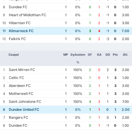
Dundee FC
8
1
0%
0
1
-1
0
1.00
Heart of Midlothian FC
9
1
0%
1
2
-1
0
3.00
Hibernian FC
10
1
0%
1
2
-1
0
3.00
Kilmarnock FC
11
1
0%
3
4
-1
0
7.00
Falkirk FC
12
1
0%
0
2
-2
0
2.00
Csapat
MP
Győzelem
GF
GA
GD
Pts
Átl.
%
Saint Mirren FC
1
1
100%
2
0
2
3
2.00
Celtic FC
2
1
100%
1
0
1
3
1.00
Aberdeen FC
3
1
100%
2
1
1
3
3.00
Motherwell FC
4
1
100%
2
1
1
3
3.00
Saint Johnstone FC
5
1
100%
4
3
1
3
7.00
Dundee United FC
6
1
0%
1
1
0
1
2.00
Rangers FC
7
1
0%
1
1
0
1
2.00
Dundee FC
8
1
0%
0
1
-1
0
1.00