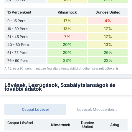
15 Percenként
Kilmarnock
Dundee United
17%
4%
0 - 15 Perc
13%
17%
16 - 30 Perc
7%
17%
31 - 45 Perc
20%
13%
40 - 60 Perc
20%
26%
61 - 75 Perc
23%
22%
76 - 90 Perc
A 45. és a 90. perc magában foglalja a hosszabbítási időben szerzett gólokat is.
Lövések, Lesrúgások, Szabálytalanságok és
további adatok
Csapat Lövései
Lövések Meccsenként
Csapat Lövései
Dundee
Kilmarnock
Átlag
United