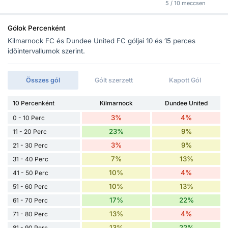
5 / 10 meccsen
Gólok Percenként
Kilmarnock FC és Dundee United FC góljai 10 és 15 perces
időintervallumok szerint.
Összes gól
Gólt szerzett
Kapott Gól
10 Percenként
Kilmarnock
Dundee United
3%
4%
0 - 10 Perc
23%
9%
11 - 20 Perc
3%
9%
21 - 30 Perc
7%
13%
31 - 40 Perc
10%
4%
41 - 50 Perc
10%
13%
51 - 60 Perc
17%
22%
61 - 70 Perc
13%
4%
71 - 80 Perc
13%
22%
81 - 90 Perc