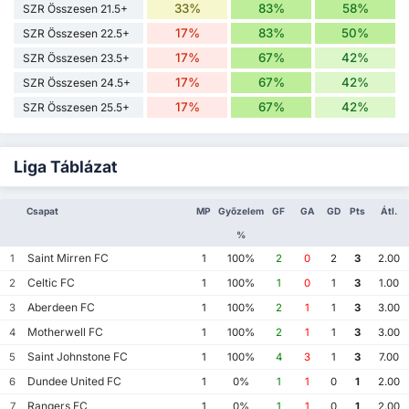
33%
83%
58%
SZR Összesen 21.5+
17%
83%
50%
SZR Összesen 22.5+
17%
67%
42%
SZR Összesen 23.5+
17%
67%
42%
SZR Összesen 24.5+
17%
67%
42%
SZR Összesen 25.5+
Liga Táblázat
Csapat
MP
Győzelem
GF
GA
GD
Pts
Átl.
%
Saint Mirren FC
1
1
100%
2
0
2
3
2.00
Celtic FC
2
1
100%
1
0
1
3
1.00
Aberdeen FC
3
1
100%
2
1
1
3
3.00
Motherwell FC
4
1
100%
2
1
1
3
3.00
Saint Johnstone FC
5
1
100%
4
3
1
3
7.00
Dundee United FC
6
1
0%
1
1
0
1
2.00
Rangers FC
7
1
0%
1
1
0
1
2.00