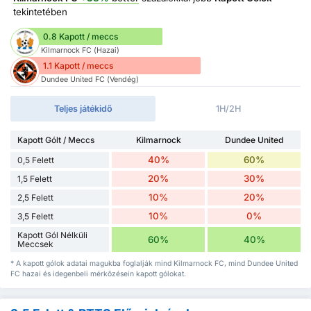
tekintetében
0.8 Kapott / meccs
Kilmarnock FC (Hazai)
1.1 Kapott / meccs
Dundee United FC (Vendég)
Teljes játékidő
1H/2H
Kapott Gólt / Meccs
Kilmarnock
Dundee United
40%
60%
0,5 Felett
20%
30%
1,5 Felett
10%
20%
2,5 Felett
10%
0%
3,5 Felett
Kapott Gól Nélküli
60%
40%
Meccsek
* A kapott gólok adatai magukba foglalják mind Kilmarnock FC, mind Dundee United
FC hazai és idegenbeli mérkőzésein kapott gólokat.