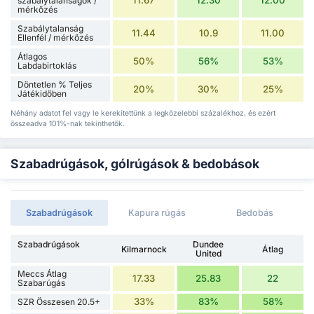
11.67
12.30
12.00
szabálytalanságok /
mérkőzés
Szabálytalanság
11.44
10.9
11.00
Ellenfél / mérkőzés
Átlagos
50%
56%
53%
Labdabirtoklás
Döntetlen % Teljes
20%
30%
25%
Játékidőben
Néhány adatot fel vagy le kerekítettünk a legközelebbi százalékhoz, és ezért
összeadva 101%-nak tekinthetők.
Szabadrúgások, gólrúgások & bedobások
Szabadrúgások
Kapura rúgás
Bedobás
Szabadrúgások
Dundee
Kilmarnock
Átlag
United
Meccs Átlag
17.33
25.83
22
Szabarúgás
33%
83%
58%
SZR Összesen 20.5+