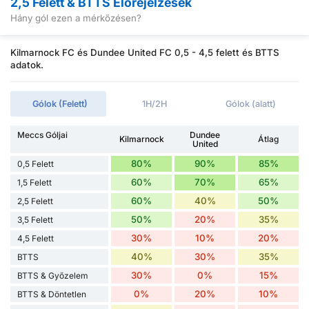
2,5 Felett & BTTS Előrejelzések
Hány gól ezen a mérkőzésen?
Kilmarnock FC és Dundee United FC 0,5 - 4,5 felett és BTTS
adatok.
Gólok (Felett)
1H/2H
Gólok (alatt)
Meccs Góljai
Dundee
Kilmarnock
Átlag
United
80%
90%
85%
0,5 Felett
60%
70%
65%
1,5 Felett
60%
40%
50%
2,5 Felett
50%
20%
35%
3,5 Felett
30%
10%
20%
4,5 Felett
40%
30%
35%
BTTS
30%
0%
15%
BTTS & Győzelem
0%
20%
10%
BTTS & Döntetlen