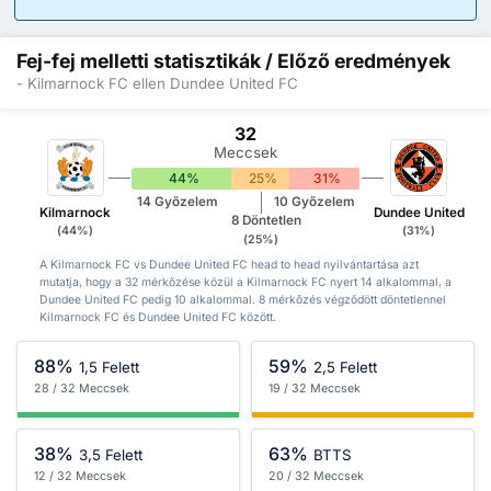
Fej-fej melletti statisztikák / Előző eredmények
- Kilmarnock FC ellen Dundee United FC
32
Meccsek
44%
25%
31%
14 Győzelem
10 Győzelem
Kilmarnock
Dundee United
8 Döntetlen
(44%)
(31%)
(25%)
A Kilmarnock FC vs Dundee United FC head to head nyilvántartása azt
mutatja, hogy a 32 mérkőzése közül a Kilmarnock FC nyert 14 alkalommal, a
Dundee United FC pedig 10 alkalommal. 8 mérkőzés végződött döntetlennel
Kilmarnock FC és Dundee United FC között.
88%
59%
1,5 Felett
2,5 Felett
28 / 32 Meccsek
19 / 32 Meccsek
38%
63%
3,5 Felett
BTTS
12 / 32 Meccsek
20 / 32 Meccsek