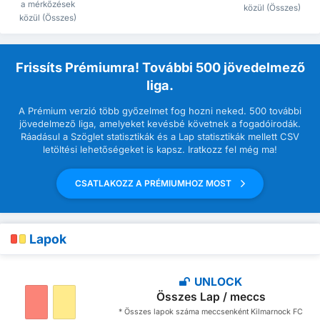
a mérkőzések
közül (Összes)
közül (Összes)
Frissíts Prémiumra! További 500 jövedelmező
liga.
A Prémium verzió több győzelmet fog hozni neked. 500 további
jövedelmező liga, amelyeket kevésbé követnek a fogadóirodák.
Ráadásul a Szöglet statisztikák és a Lap statisztikák mellett CSV
letöltési lehetőségeket is kapsz. Iratkozz fel még ma!
CSATLAKOZZ A PRÉMIUMHOZ MOST
Lapok
UNLOCK
Összes Lap / meccs
* Összes lapok száma meccsenként Kilmarnock FC