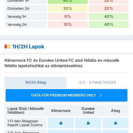
60%
20%
Döntetlen 1H
30%
20%
Döntetlen 2H
0%
40%
Vereség 1H
10%
40%
Vereség 2H
1H/2H Lapok
Kilmarnock FC és Dundee United FC első félidős és második
félidős lapstatisztikái az előrejelzésekhez.
1H/2H Átlag
0,5 - 3 Felett (1H/2H)
DATA FOR PREMIUM MEMBERS ONLY
Lapok (Első / Második
Dundee
Kilmarnock
Átlag
félidőben)
United
1.FI-ben Átlagosan
Kapott Lapok Száma
2.FI-ben Átlagosan