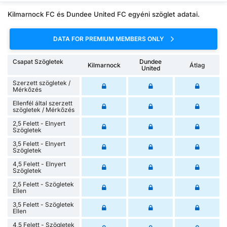
Kilmarnock FC és Dundee United FC egyéni szöglet adatai.
DATA FOR PREMIUM MEMBERS ONLY
Csapat Szögletek
Dundee
Kilmarnock
Átlag
United
Szerzett szögletek /
Mérkőzés
Ellenfél által szerzett
szögletek / Mérkőzés
2,5 Felett - Elnyert
Szögletek
3,5 Felett - Elnyert
Szögletek
4,5 Felett - Elnyert
Szögletek
2,5 Felett - Szögletek
Ellen
3,5 Felett - Szögletek
Ellen
4,5 Felett - Szögletek