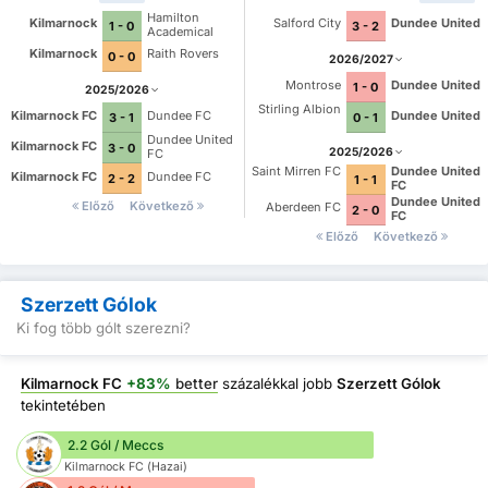
Hamilton
Kilmarnock
Salford City
Dundee United
1 - 0
3 - 2
Academical
Kilmarnock
Raith Rovers
0 - 0
2026/2027
Montrose
Dundee United
1 - 0
2025/2026
Stirling Albion
Kilmarnock FC
Dundee FC
Dundee United
3 - 1
0 - 1
Dundee United
Kilmarnock FC
3 - 0
2025/2026
FC
Saint Mirren FC
Dundee United
Kilmarnock FC
Dundee FC
2 - 2
1 - 1
FC
Dundee United
Előző
Következő
Aberdeen FC
2 - 0
FC
Előző
Következő
Szerzett Gólok
Ki fog több gólt szerezni?
Kilmarnock FC
+83%
better
százalékkal jobb
Szerzett Gólok
tekintetében
2.2 Gól / Meccs
Kilmarnock FC (Hazai)