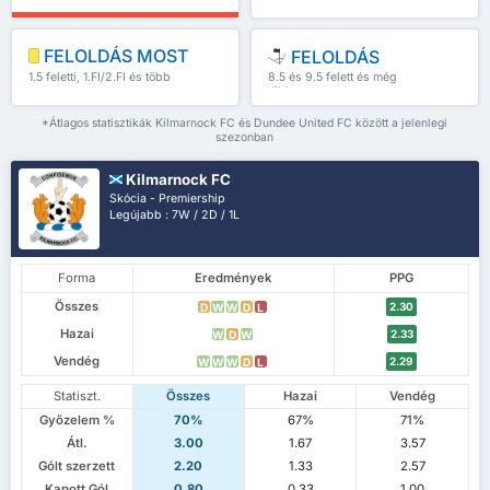
FELOLDÁS MOST
FELOLDÁS
1.5 feletti, 1.FI/2.FI és több
8.5 és 9.5 felett és még
több
*Átlagos statisztikák Kilmarnock FC és Dundee United FC között a jelenlegi
szezonban
Kilmarnock FC
Skócia - Premiership
Legújabb : 7W / 2D / 1L
Forma
Eredmények
PPG
Összes
2.30
D
W
W
D
L
Hazai
2.33
W
D
W
Vendég
2.29
W
W
W
D
L
Statiszt.
Összes
Hazai
Vendég
Győzelem %
70%
67%
71%
Átl.
3.00
1.67
3.57
Gólt szerzett
2.20
1.33
2.57
Kapott Gól
0.80
0.33
1.00