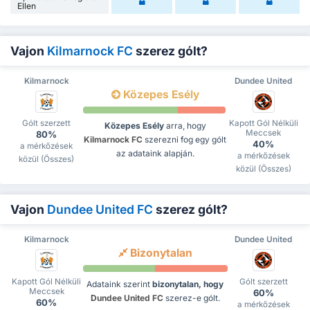
Ellen
Vajon
Kilmarnock FC
szerez gólt?
Kilmarnock
Dundee United
Közepes Esély
Gólt szerzett
Kapott Gól Nélküli
Közepes Esély
arra, hogy
Meccsek
80%
Kilmarnock FC
szerezni fog egy gólt
40%
a mérkőzések
az adataink alapján.
a mérkőzések
közül (Összes)
közül (Összes)
Vajon
Dundee United FC
szerez gólt?
Kilmarnock
Dundee United
Bizonytalan
Kapott Gól Nélküli
Gólt szerzett
Adataink szerint
bizonytalan, hogy
Meccsek
60%
Dundee United FC
szerez-e gólt.
60%
a mérkőzések