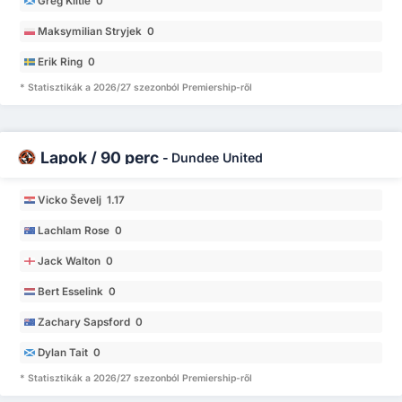
Greg Kiltie 0
Maksymilian Stryjek 0
Erik Ring 0
* Statisztikák a 2026/27 szezonból Premiership-ről
Lapok / 90 perc
-
Dundee United
Vicko Ševelj 1.17
Lachlam Rose 0
Jack Walton 0
Bert Esselink 0
Zachary Sapsford 0
Dylan Tait 0
* Statisztikák a 2026/27 szezonból Premiership-ről