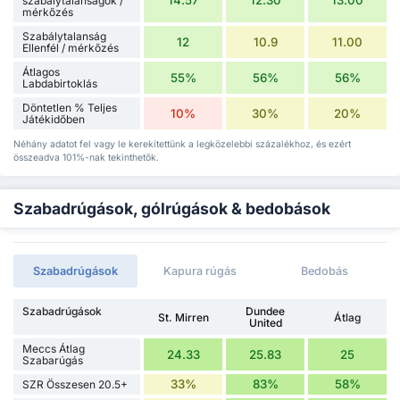
14.57
12.30
13.00
szabálytalanságok /
mérkőzés
Szabálytalanság
12
10.9
11.00
Ellenfél / mérkőzés
Átlagos
55%
56%
56%
Labdabirtoklás
Döntetlen % Teljes
10%
30%
20%
Játékidőben
Néhány adatot fel vagy le kerekítettünk a legközelebbi százalékhoz, és ezért
összeadva 101%-nak tekinthetők.
Szabadrúgások, gólrúgások & bedobások
Szabadrúgások
Kapura rúgás
Bedobás
Szabadrúgások
Dundee
St. Mirren
Átlag
United
Meccs Átlag
24.33
25.83
25
Szabarúgás
33%
83%
58%
SZR Összesen 20.5+