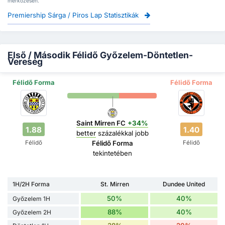
mérkőzésen.
Premiership Sárga / Piros Lap Statisztikák
Első / Második Félidő Győzelem-Döntetlen-
Vereség
Félidő Forma
Félidő Forma
Saint Mirren FC
+34%
1.88
1.40
better
százalékkal jobb
Félidő
Félidő
Félidő Forma
tekintetében
1H/2H Forma
St. Mirren
Dundee United
50%
40%
Győzelem 1H
88%
40%
Győzelem 2H