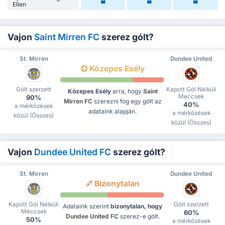
Ellen
Vajon
Saint Mirren FC
szerez gólt?
St. Mirren
Dundee United
Közepes Esély
Gólt szerzett
Kapott Gól Nélküli
Közepes Esély
arra, hogy
Saint
Meccsek
90%
Mirren FC
szerezni fog egy gólt az
40%
a mérkőzések
adataink alapján.
a mérkőzések
közül (Összes)
közül (Összes)
Vajon
Dundee United FC
szerez gólt?
St. Mirren
Dundee United
Bizonytalan
Kapott Gól Nélküli
Gólt szerzett
Adataink szerint
bizonytalan, hogy
Meccsek
60%
Dundee United FC
szerez-e gólt.
50%
a mérkőzések