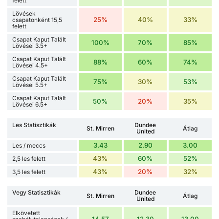
felett
Lövések
25%
40%
33%
csapatonként 15,5
felett
Csapat Kaput Talált
100%
70%
85%
Lövései 3.5+
Csapat Kaput Talált
88%
60%
74%
Lövései 4.5+
Csapat Kaput Talált
75%
30%
53%
Lövései 5.5+
Csapat Kaput Talált
50%
20%
35%
Lövései 6.5+
Les Statisztikák
Dundee
St. Mirren
Átlag
United
3.43
2.90
3.00
Les / meccs
43%
60%
52%
2,5 les felett
43%
20%
32%
3,5 les felett
Vegy Statisztikák
Dundee
St. Mirren
Átlag
United
Elkövetett