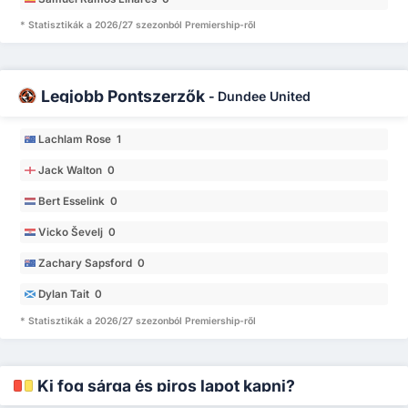
* Statisztikák a 2026/27 szezonból Premiership-ről
Legjobb Pontszerzők
-
Dundee United
Lachlam Rose 1
Jack Walton 0
Bert Esselink 0
Vicko Ševelj 0
Zachary Sapsford 0
Dylan Tait 0
* Statisztikák a 2026/27 szezonból Premiership-ről
Ki fog sárga és piros lapot kapni?