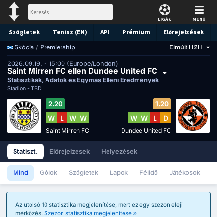
LIGÁK
MENÜ
Szögletek
Tenisz (EN)
API
Prémium
Előrejelzések
/
Premiership
Elmúlt H2H
Skócia
2026.09.19. - 15:00 (Europe/London)
Saint Mirren FC ellen Dundee United FC
Statisztikák, Adatok és Egymás Elleni Eredmények
Stadion -
TBD
2.20
1.20
W
L
W
W
W
W
L
D
Saint Mirren FC
Dundee United FC
Statiszt.
Előrejelzések
Helyezések
Mind
Gólok
Szögletek
Lapok
Félidő
Játékosok
Az utolsó 10 statisztika megjelenítése, mert ez egy szezon eleji
mérkőzés.
Szezon statisztika megjelenítése