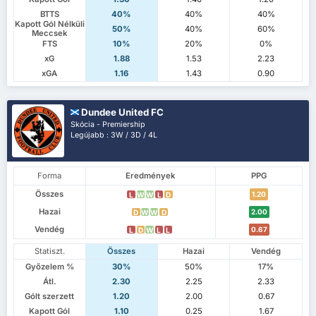
BTTS
40%
40%
40%
Kapott Gól Nélküli
50%
40%
60%
Meccsek
FTS
10%
20%
0%
xG
1.88
1.53
2.23
xGA
1.16
1.43
0.90
Dundee United FC
Skócia - Premiership
Legújabb : 3W / 3D / 4L
Forma
Eredmények
PPG
Összes
1.20
L
W
W
L
D
Hazai
2.00
D
W
W
D
Vendég
0.67
L
D
W
L
L
Statiszt.
Összes
Hazai
Vendég
Győzelem %
30%
50%
17%
Átl.
2.30
2.25
2.33
Gólt szerzett
1.20
2.00
0.67
Kapott Gól
1.10
0.25
1.67