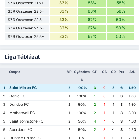
33%
83%
58%
SZR Összesen 21.5+
33%
83%
58%
SZR Összesen 22.5+
33%
67%
50%
SZR Összesen 23.5+
33%
67%
50%
SZR Összesen 24.5+
33%
67%
50%
SZR Összesen 25.5+
Liga Táblázat
Csapat
MP
Győzelem
GF
GA
GD
Pts
Átl.
%
Saint Mirren FC
1
2
100%
3
0
3
6
1.50
Celtic FC
2
1
100%
1
0
1
3
1.00
Dundee FC
3
2
50%
2
1
1
3
1.50
Motherwell FC
4
1
100%
2
1
1
3
3.00
Saint Johnstone FC
5
2
50%
4
4
0
3
4.00
Aberdeen FC
6
2
50%
2
3
-1
3
2.50
Dundee United FC
7
1
0%
1
1
0
1
2.00