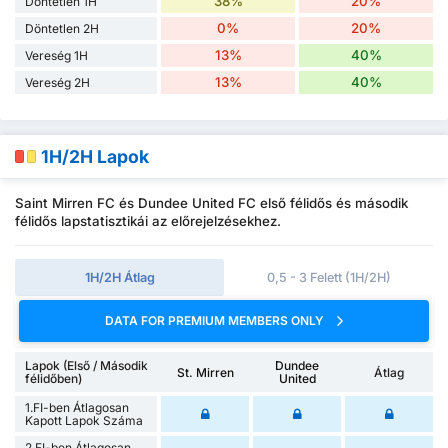
38%
20%
Döntetlen 1H
0%
20%
Döntetlen 2H
13%
40%
Vereség 1H
13%
40%
Vereség 2H
1H/2H Lapok
Saint Mirren FC és Dundee United FC első félidős és második
félidős lapstatisztikái az előrejelzésekhez.
1H/2H Átlag
0,5 - 3 Felett (1H/2H)
DATA FOR PREMIUM MEMBERS ONLY
Lapok (Első / Második
Dundee
St. Mirren
Átlag
félidőben)
United
1.FI-ben Átlagosan
Kapott Lapok Száma
2.FI-ben Átlagosan