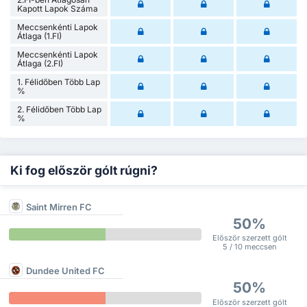
Kapott Lapok Száma
Meccsenkénti Lapok
Átlaga (1.FI)
Meccsenkénti Lapok
Átlaga (2.FI)
1. Félidőben Több Lap
%
2. Félidőben Több Lap
%
Ki fog először gólt rúgni?
Saint Mirren FC
50%
Először szerzett gólt
5 / 10 meccsen
Dundee United FC
50%
Először szerzett gólt