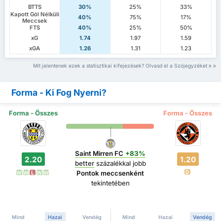
BTTS
30%
25%
33%
Kapott Gól Nélküli
40%
75%
17%
Meccsek
FTS
40%
25%
50%
xG
1.74
1.97
1.59
xGA
1.26
1.31
1.23
Mit jelentenek ezek a statisztikai kifejezések? Olvasd el a Szójegyzéket
Forma - Ki Fog Nyerni?
Forma - Összes
Forma - Összes
Saint Mirren FC
+83%
2.20
1.20
better
százalékkal jobb
D
Pontok meccsenként
W
W
L
W
W
tekintetében
Mind
Hazai
Vendég
Mind
Hazai
Vendég