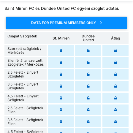
Saint Mirren FC és Dundee United FC egyéni szöglet adatai.
DATA FOR PREMIUM MEMBERS ONLY
Csapat Szögletek
Dundee
St. Mirren
Átlag
United
Szerzett szögletek /
Mérkőzés
Ellenfél által szerzett
szögletek / Mérkőzés
2,5 Felett - Elnyert
Szögletek
3,5 Felett - Elnyert
Szögletek
4,5 Felett - Elnyert
Szögletek
2,5 Felett - Szögletek
Ellen
3,5 Felett - Szögletek
Ellen
4,5 Felett - Szögletek