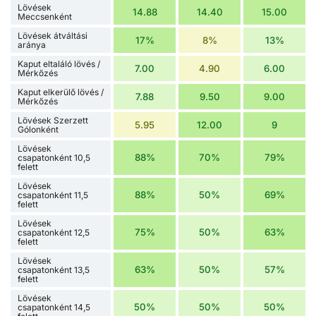
Lövések
14.88
14.40
15.00
Meccsenként
Lövések átváltási
17%
8%
13%
aránya
Kaput eltaláló lövés /
7.00
4.90
6.00
Mérkőzés
Kaput elkerülő lövés /
7.88
9.50
9.00
Mérkőzés
Lövések Szerzett
5.95
12.00
9
Gólonként
Lövések
88%
70%
79%
csapatonként 10,5
felett
Lövések
88%
50%
69%
csapatonként 11,5
felett
Lövések
75%
50%
63%
csapatonként 12,5
felett
Lövések
63%
50%
57%
csapatonként 13,5
felett
Lövések
50%
50%
50%
csapatonként 14,5