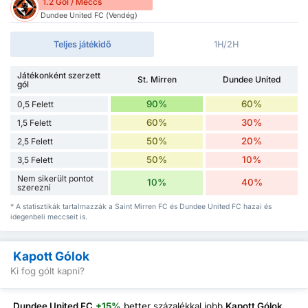
1.2 Gól / Meccs
Dundee United FC (Vendég)
Teljes játékidő
1H/2H
Játékonként szerzett
St. Mirren
Dundee United
gól
90%
60%
0,5 Felett
60%
30%
1,5 Felett
50%
20%
2,5 Felett
50%
10%
3,5 Felett
Nem sikerült pontot
10%
40%
szerezni
* A statisztikák tartalmazzák a Saint Mirren FC és Dundee United FC hazai és
idegenbeli meccseit is.
Kapott Gólok
Ki fog gólt kapni?
Dundee United FC
+15%
better
százalékkal jobb
Kapott Gólok