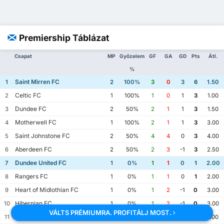
Premiership Táblázat
Csapat
MP
Győzelem
GF
GA
GD
Pts
Átl.
%
Saint Mirren FC
1
2
100%
3
0
3
6
1.50
Celtic FC
2
1
100%
1
0
1
3
1.00
Dundee FC
3
2
50%
2
1
1
3
1.50
Motherwell FC
4
1
100%
2
1
1
3
3.00
Saint Johnstone FC
5
2
50%
4
4
0
3
4.00
Aberdeen FC
6
2
50%
2
3
-1
3
2.50
Dundee United FC
7
1
0%
1
1
0
1
2.00
Rangers FC
8
1
0%
1
1
0
1
2.00
Heart of Midlothian FC
9
1
0%
1
2
-1
0
3.00
Hibernian FC
10
1
0%
1
2
-1
0
3.00
VÁLTS PRÉMIUMRA. PROFITÁLJ MOST.
Kilmarnock FC
11
1
0%
3
4
-1
0
7.00