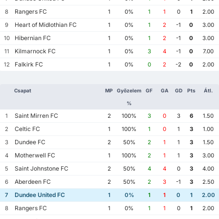
Rangers FC
8
1
0%
1
1
0
1
2.00
Heart of Midlothian FC
9
1
0%
1
2
-1
0
3.00
Hibernian FC
10
1
0%
1
2
-1
0
3.00
Kilmarnock FC
11
1
0%
3
4
-1
0
7.00
Falkirk FC
12
1
0%
0
2
-2
0
2.00
Csapat
MP
Győzelem
GF
GA
GD
Pts
Átl.
%
Saint Mirren FC
1
2
100%
3
0
3
6
1.50
Celtic FC
2
1
100%
1
0
1
3
1.00
Dundee FC
3
2
50%
2
1
1
3
1.50
Motherwell FC
4
1
100%
2
1
1
3
3.00
Saint Johnstone FC
5
2
50%
4
4
0
3
4.00
Aberdeen FC
6
2
50%
2
3
-1
3
2.50
Dundee United FC
7
1
0%
1
1
0
1
2.00
Rangers FC
8
1
0%
1
1
0
1
2.00