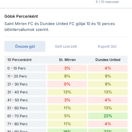
5 / 10 meccsen
Gólok Percenként
Saint Mirren FC és Dundee United FC góljai 10 és 15 perces
időintervallumok szerint.
Összes gól
Gólt szerzett
Kapott Gól
10 Percenként
St. Mirren
Dundee United
3%
4%
0 - 10 Perc
8%
9%
11 - 20 Perc
0%
9%
21 - 30 Perc
13%
13%
31 - 40 Perc
3%
4%
41 - 50 Perc
11%
13%
51 - 60 Perc
5%
22%
61 - 70 Perc
11%
4%
71 - 80 Perc
16%
22%
81 - 90 Perc