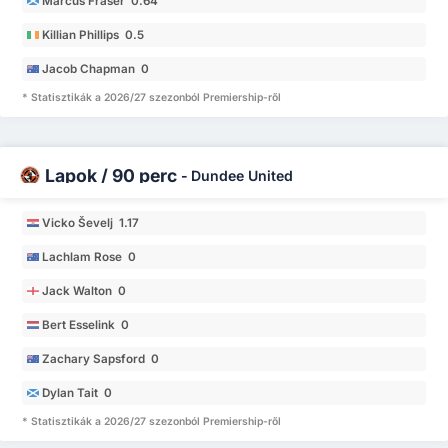
Marcus Fraser 0.64
Killian Phillips 0.5
Jacob Chapman 0
* Statisztikák a 2026/27 szezonból Premiership-ről
Lapok / 90 perc
-
Dundee United
Vicko Ševelj 1.17
Lachlam Rose 0
Jack Walton 0
Bert Esselink 0
Zachary Sapsford 0
Dylan Tait 0
* Statisztikák a 2026/27 szezonból Premiership-ről