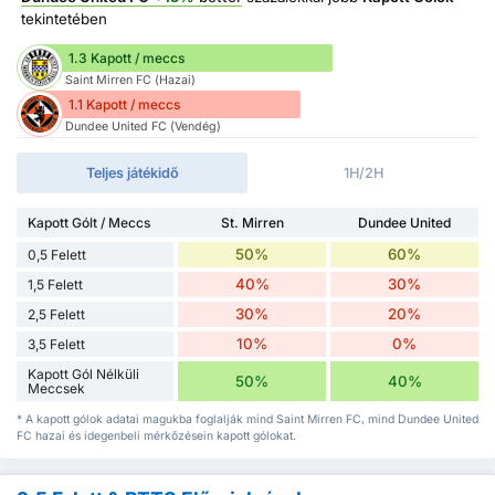
tekintetében
1.3 Kapott / meccs
Saint Mirren FC (Hazai)
1.1 Kapott / meccs
Dundee United FC (Vendég)
Teljes játékidő
1H/2H
Kapott Gólt / Meccs
St. Mirren
Dundee United
50%
60%
0,5 Felett
40%
30%
1,5 Felett
30%
20%
2,5 Felett
10%
0%
3,5 Felett
Kapott Gól Nélküli
50%
40%
Meccsek
* A kapott gólok adatai magukba foglalják mind Saint Mirren FC, mind Dundee United
FC hazai és idegenbeli mérkőzésein kapott gólokat.