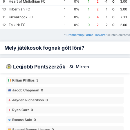
Heart of Midlothian FC
9
1
0%
1
2
-1
0
3.00
Hibernian FC
10
1
0%
1
2
-1
0
3.00
Kilmarnock FC
11
1
0%
3
4
-1
0
7.00
Falkirk FC
12
1
0%
0
2
-2
0
2.00
*
Premiership Forma Táblázat
szintén elérhető
Mely játékosok fognak gólt lőni?
Legjobb Pontszerzők
-
St. Mirren
Killian Phillips 3
Jacob Chapman 0
Jayden Richardson 0
Ryan Carr 0
Eseosa Sule 0
Samuel Ramos Linares 0