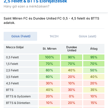
2,5 Felett & BTTS Előrejelzések
Hány gól ezen a mérkőzésen?
Saint Mirren FC és Dundee United FC 0,5 - 4,5 felett és BTTS
adatok.
Gólok (Felett)
1H/2H
Gólok (alatt)
Meccs Góljai
Dundee
St. Mirren
Átlag
United
100%
90%
95%
0,5 Felett
70%
70%
70%
1,5 Felett
60%
40%
50%
2,5 Felett
60%
20%
40%
3,5 Felett
30%
10%
20%
4,5 Felett
40%
30%
35%
BTTS
20%
0%
10%
BTTS & Győzelem
10%
20%
15%
BTTS & Döntetlen