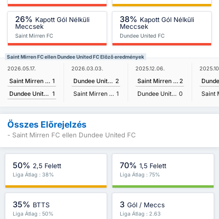
26%
38%
Kapott Gól Nélküli
Kapott Gól Nélküli
Meccsek
Meccsek
Saint Mirren FC
Dundee United FC
Saint Mirren FC ellen Dundee United FC Előző eredmények
2026.05.17.
2026.03.03.
2025.12.06.
2025.10
Saint Mirren FC
1
Dundee United FC
2
Saint Mirren FC
2
Dundee United FC
1
Saint Mirren FC
1
Dundee United FC
0
Összes Előrejelzés
- Saint Mirren FC ellen Dundee United FC
50%
70%
2,5 Felett
1,5 Felett
Liga Átlag : 38%
Liga Átlag : 75%
35%
3
BTTS
Gól / Meccs
Liga Átlag : 50%
Liga Átlag : 2.63