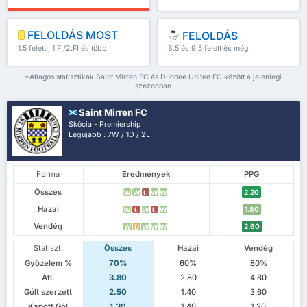
FELOLDÁS MOST
FELOLDÁS
1.5 feletti, 1.FI/2.FI és több
8.5 és 9.5 felett és még
több
*Átlagos statisztikák Saint Mirren FC és Dundee United FC között a jelenlegi
szezonban
Saint Mirren FC
Skócia - Premiership
Legújabb : 7W / 1D / 2L
Forma
Eredmények
PPG
Összes
2.20
W
W
L
W
W
Hazai
1.80
W
L
W
L
W
Vendég
2.60
W
D
W
W
W
Statiszt.
Összes
Hazai
Vendég
Győzelem %
70%
60%
80%
Átl.
3.80
2.80
4.80
Gólt szerzett
2.50
1.40
3.60
Kapott Gól
1.30
1.40
1.20