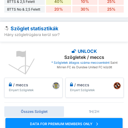
40%
10%
25%
BTTS & 2,5 Felett
20%
30%
25%
BTTS No & 2,5 Felett
Szöglet statisztikák
Hány szögletrúgásra kerül sor?
UNLOCK
Szögletek / meccs
* Szögletek átlagos száma meccsenként
Saint
Mirren FC és Dundee United FC között
/ meccs
/ meccs
Elnyert Szögletek
Elnyert Szögletek
Összes Szöglet
1H/2H
DATA FOR PREMIUM MEMBERS ONLY