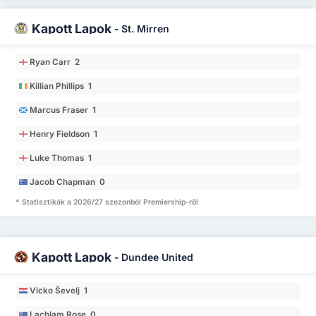
Kapott Lapok
-
St. Mirren
Ryan Carr 2
Killian Phillips 1
Marcus Fraser 1
Henry Fieldson 1
Luke Thomas 1
Jacob Chapman 0
* Statisztikák a 2026/27 szezonból Premiership-ről
Kapott Lapok
-
Dundee United
Vicko Ševelj 1
Lachlam Rose 0