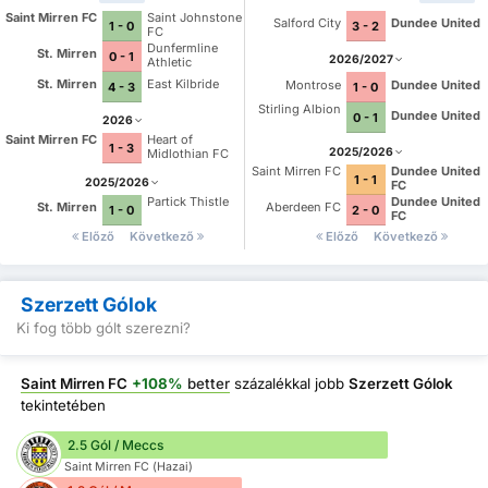
Saint Mirren FC
Saint Johnstone
Salford City
Dundee United
1 - 0
3 - 2
FC
Dunfermline
St. Mirren
0 - 1
2026/2027
Athletic
St. Mirren
East Kilbride
Montrose
Dundee United
4 - 3
1 - 0
Stirling Albion
Dundee United
0 - 1
2026
Saint Mirren FC
Heart of
1 - 3
2025/2026
Midlothian FC
Saint Mirren FC
Dundee United
1 - 1
2025/2026
FC
Partick Thistle
Dundee United
St. Mirren
Aberdeen FC
1 - 0
2 - 0
FC
Előző
Következő
Előző
Következő
Szerzett Gólok
Ki fog több gólt szerezni?
Saint Mirren FC
+108%
better
százalékkal jobb
Szerzett Gólok
tekintetében
2.5 Gól / Meccs
Saint Mirren FC (Hazai)