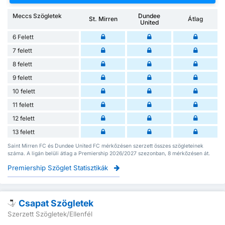
Meccs Szögletek
Dundee
St. Mirren
Átlag
United
6 Felett
7 felett
8 felett
9 felett
10 felett
11 felett
12 felett
13 felett
Saint Mirren FC és Dundee United FC mérkőzésen szerzett összes szögleteinek
száma. A ligán belüli átlag a Premiership 2026/2027 szezonban, 8 mérkőzésen át.
Premiership Szöglet Statisztikák
Csapat Szögletek
Szerzett Szögletek/Ellenfél