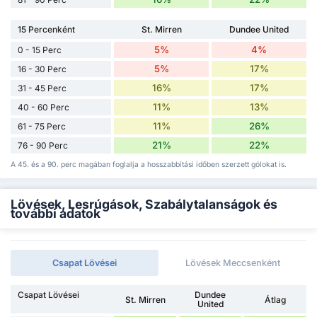
15 Percenként
St. Mirren
Dundee United
5%
4%
0 - 15 Perc
5%
17%
16 - 30 Perc
16%
17%
31 - 45 Perc
11%
13%
40 - 60 Perc
11%
26%
61 - 75 Perc
21%
22%
76 - 90 Perc
A 45. és a 90. perc magában foglalja a hosszabbítási időben szerzett gólokat is.
Lövések, Lesrúgások, Szabálytalanságok és
további adatok
Csapat Lövései
Lövések Meccsenként
Csapat Lövései
Dundee
St. Mirren
Átlag
United