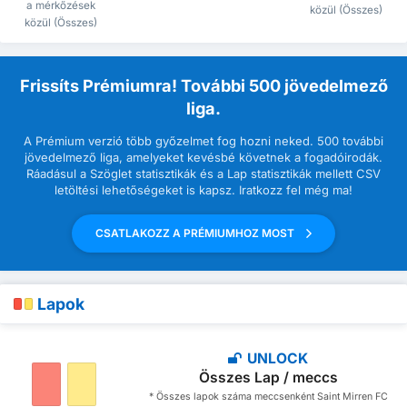
a mérkőzések
közül (Összes)
közül (Összes)
Frissíts Prémiumra! További 500 jövedelmező
liga.
A Prémium verzió több győzelmet fog hozni neked. 500 további
jövedelmező liga, amelyeket kevésbé követnek a fogadóirodák.
Ráadásul a Szöglet statisztikák és a Lap statisztikák mellett CSV
letöltési lehetőségeket is kapsz. Iratkozz fel még ma!
CSATLAKOZZ A PRÉMIUMHOZ MOST
Lapok
UNLOCK
Összes Lap / meccs
* Összes lapok száma meccsenként Saint Mirren FC