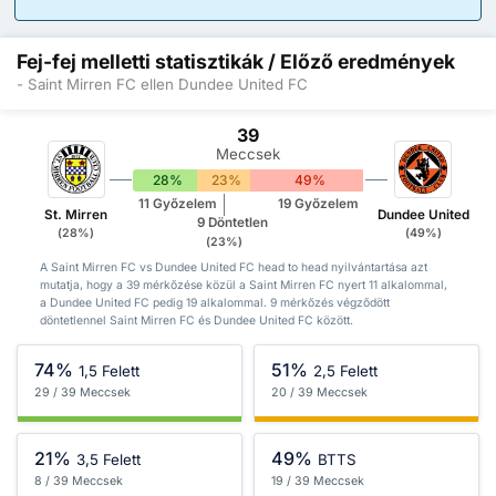
Fej-fej melletti statisztikák / Előző eredmények
- Saint Mirren FC ellen Dundee United FC
39
Meccsek
28%
23%
49%
11 Győzelem
19 Győzelem
St. Mirren
Dundee United
9 Döntetlen
(28%)
(49%)
(23%)
A Saint Mirren FC vs Dundee United FC head to head nyilvántartása azt
mutatja, hogy a 39 mérkőzése közül a Saint Mirren FC nyert 11 alkalommal,
a Dundee United FC pedig 19 alkalommal. 9 mérkőzés végződött
döntetlennel Saint Mirren FC és Dundee United FC között.
74%
51%
1,5 Felett
2,5 Felett
29 / 39 Meccsek
20 / 39 Meccsek
21%
49%
3,5 Felett
BTTS
8 / 39 Meccsek
19 / 39 Meccsek