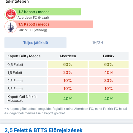
tekintetében
1.2 Kapott / meccs
Aberdeen FC (Hazai)
1.5 Kapott / meccs
Falkirk FC (Vendég)
Teljes játékidő
1H/2H
Kapott Gólt / Meccs
Aberdeen
Falkirk
60%
60%
0,5 Felett
20%
40%
1,5 Felett
10%
30%
2,5 Felett
10%
10%
3,5 Felett
Kapott Gól Nélküli
40%
40%
Meccsek
* A kapott gólok adatai magukba foglalják mind Aberdeen FC, mind Falkirk FC hazai
és idegenbeli mérkőzésein kapott gólokat.
2,5 Felett & BTTS Előrejelzések