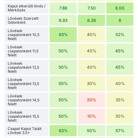
Kaput elkerülő lövés /
7.88
7.50
8.00
Mérkőzés
Lövések Szerzett
6.93
8.38
8
Gólonként
Lövések
63%
40%
52%
csapatonként 10,5
felett
Lövések
50%
40%
45%
csapatonként 11,5
felett
Lövések
50%
40%
45%
csapatonként 12,5
felett
Lövések
50%
30%
40%
csapatonként 13,5
felett
Lövések
50%
20%
35%
csapatonként 14,5
felett
Lövések
50%
10%
30%
csapatonként 15,5
felett
Csapat Kaput Talált
63%
50%
57%
Lövései 3.5+