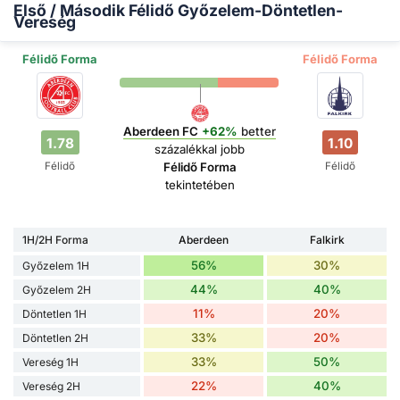
Első / Második Félidő Győzelem-Döntetlen-
Vereség
Félidő Forma
Félidő Forma
Aberdeen FC
+62%
better
1.78
1.10
százalékkal jobb
Félidő
Félidő
Félidő Forma
tekintetében
1H/2H Forma
Aberdeen
Falkirk
56%
30%
Győzelem 1H
44%
40%
Győzelem 2H
11%
20%
Döntetlen 1H
33%
20%
Döntetlen 2H
33%
50%
Vereség 1H
22%
40%
Vereség 2H