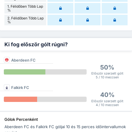
1. Félidőben Több Lap
%
2. Félidőben Több Lap
%
Ki fog először gólt rúgni?
Aberdeen FC
50%
Először szerzett gólt
5 / 10 meccsen
Falkirk FC
40%
Először szerzett gólt
4 / 10 meccsen
Gólok Percenként
Aberdeen FC és Falkirk FC góljai 10 és 15 perces időintervallumok