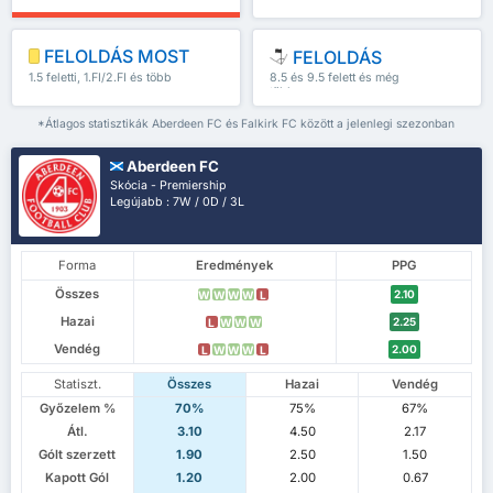
FELOLDÁS MOST
FELOLDÁS
1.5 feletti, 1.FI/2.FI és több
8.5 és 9.5 felett és még
több
*Átlagos statisztikák Aberdeen FC és Falkirk FC között a jelenlegi szezonban
Aberdeen FC
Skócia - Premiership
Legújabb : 7W / 0D / 3L
Forma
Eredmények
PPG
Összes
2.10
W
W
W
W
L
Hazai
2.25
L
W
W
W
Vendég
2.00
L
W
W
W
L
Statiszt.
Összes
Hazai
Vendég
Győzelem %
70%
75%
67%
Átl.
3.10
4.50
2.17
Gólt szerzett
1.90
2.50
1.50
Kapott Gól
1.20
2.00
0.67