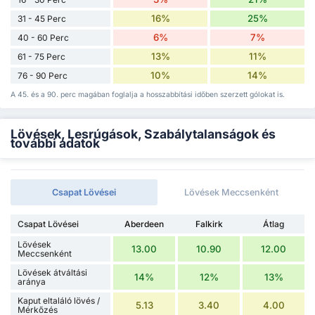
16%
25%
31 - 45 Perc
6%
7%
40 - 60 Perc
13%
11%
61 - 75 Perc
10%
14%
76 - 90 Perc
A 45. és a 90. perc magában foglalja a hosszabbítási időben szerzett gólokat is.
Lövések, Lesrúgások, Szabálytalanságok és
további adatok
Csapat Lövései
Lövések Meccsenként
Csapat Lövései
Aberdeen
Falkirk
Átlag
Lövések
13.00
10.90
12.00
Meccsenként
Lövések átváltási
14%
12%
13%
aránya
Kaput eltaláló lövés /
5.13
3.40
4.00
Mérkőzés