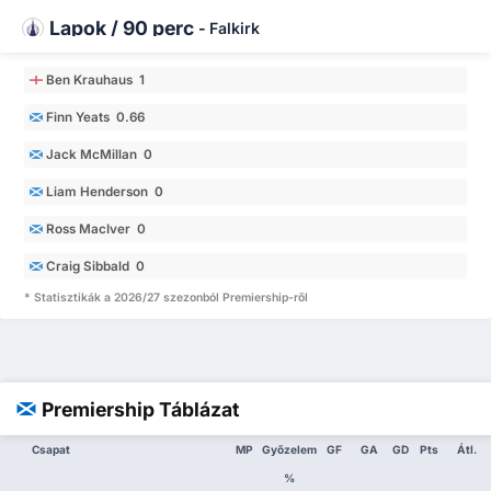
Lapok / 90 perc
-
Falkirk
Ben Krauhaus 1
Finn Yeats 0.66
Jack McMillan 0
Liam Henderson 0
Ross MacIver 0
Craig Sibbald 0
* Statisztikák a 2026/27 szezonból Premiership-ről
Premiership Táblázat
Csapat
MP
Győzelem
GF
GA
GD
Pts
Átl.
%