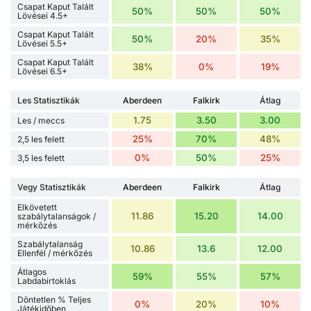
Csapat Kaput Talált
50%
50%
50%
Lövései 4.5+
Csapat Kaput Talált
50%
20%
35%
Lövései 5.5+
Csapat Kaput Talált
38%
0%
19%
Lövései 6.5+
Les Statisztikák
Aberdeen
Falkirk
Átlag
1.75
3.50
3.00
Les / meccs
25%
70%
48%
2,5 les felett
0%
50%
25%
3,5 les felett
Vegy Statisztikák
Aberdeen
Falkirk
Átlag
Elkövetett
11.86
15.20
14.00
szabálytalanságok /
mérkőzés
Szabálytalanság
10.86
13.6
12.00
Ellenfél / mérkőzés
Átlagos
59%
55%
57%
Labdabirtoklás
Döntetlen % Teljes
0%
20%
10%
Játékidőben