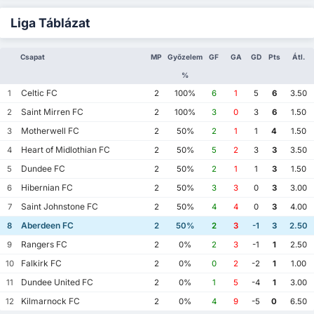
Liga Táblázat
Csapat
MP
Győzelem
GF
GA
GD
Pts
Átl.
%
Celtic FC
1
2
100%
6
1
5
6
3.50
Saint Mirren FC
2
2
100%
3
0
3
6
1.50
Motherwell FC
3
2
50%
2
1
1
4
1.50
Heart of Midlothian FC
4
2
50%
5
2
3
3
3.50
Dundee FC
5
2
50%
2
1
1
3
1.50
Hibernian FC
6
2
50%
3
3
0
3
3.00
Saint Johnstone FC
7
2
50%
4
4
0
3
4.00
Aberdeen FC
8
2
50%
2
3
-1
3
2.50
Rangers FC
9
2
0%
2
3
-1
1
2.50
Falkirk FC
10
2
0%
0
2
-2
1
1.00
Dundee United FC
11
2
0%
1
5
-4
1
3.00
Kilmarnock FC
12
2
0%
4
9
-5
0
6.50