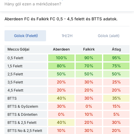
Hány gól ezen a mérkőzésen?
Aberdeen FC és Falkirk FC 0,5 - 4,5 felett és BTTS adatok.
Gólok (Felett)
1H/2H
Gólok (alatt)
Meccs Góljai
Aberdeen
Falkirk
Átlag
100%
90%
95%
0,5 Felett
80%
70%
75%
1,5 Felett
50%
50%
50%
2,5 Felett
20%
30%
25%
3,5 Felett
20%
20%
20%
4,5 Felett
40%
30%
35%
BTTS
30%
0%
15%
BTTS & Győzelem
0%
10%
5%
BTTS & Döntetlen
40%
20%
30%
BTTS & 2,5 Felett
10%
30%
20%
BTTS No & 2,5 Felett