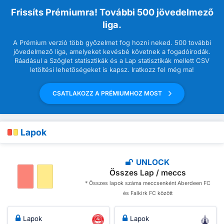
Frissíts Prémiumra! További 500 jövedelmező
liga.
A Prémium verzió több győzelmet fog hozni neked. 500 további
jövedelmező liga, amelyeket kevésbé követnek a fogadóirodák.
Ráadásul a Szöglet statisztikák és a Lap statisztikák mellett CSV
letöltési lehetőségeket is kapsz. Iratkozz fel még ma!
CSATLAKOZZ A PRÉMIUMHOZ MOST
Lapok
UNLOCK
Összes Lap / meccs
* Összes lapok száma meccsenként Aberdeen FC
és Falkirk FC között
Lapok
Lapok