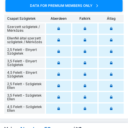
DATA FOR PREMIUM MEMBERS ONLY
Csapat Szögletek
Aberdeen
Falkirk
Átlag
Szerzett szögletek /
Mérkőzés
Ellenfél által szerzett
szögletek / Mérkőzés
2,5 Felett - Elnyert
Szögletek
3,5 Felett - Elnyert
Szögletek
4,5 Felett - Elnyert
Szögletek
2,5 Felett - Szögletek
Ellen
3,5 Felett - Szögletek
Ellen
4,5 Felett - Szögletek
Ellen