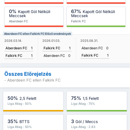
0%
67%
Kapott Gól Nélküli
Kapott Gól Nélküli
Meccsek
Meccsek
Aberdeen FC
Falkirk FC
Aberdeen FC ellen Falkirk FC Előző eredmények
2026.03.14.
2026.01.03.
2025.08.31.
Aberdeen FC
1
Falkirk FC
1
Aberdeen FC
0
Falkirk FC
1
Falkirk FC
1
Aberdeen FC
0
Összes Előrejelzés
- Aberdeen FC ellen Falkirk FC
50%
75%
2,5 Felett
1,5 Felett
Liga Átlag : 50%
Liga Átlag : 75%
35%
3
BTTS
Gól / Meccs
Liga Átlag : 50%
Liga Átlag : 2.83