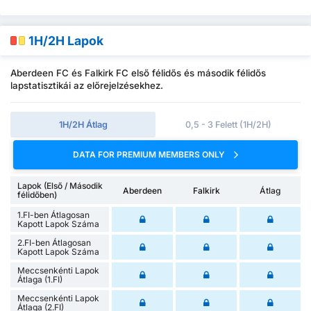
1H/2H Lapok
Aberdeen FC és Falkirk FC első félidős és második félidős
lapstatisztikái az előrejelzésekhez.
1H/2H Átlag
0,5 - 3 Felett (1H/2H)
DATA FOR PREMIUM MEMBERS ONLY
Lapok (Első / Második
Aberdeen
Falkirk
Átlag
félidőben)
1.FI-ben Átlagosan
Kapott Lapok Száma
2.FI-ben Átlagosan
Kapott Lapok Száma
Meccsenkénti Lapok
Átlaga (1.FI)
Meccsenkénti Lapok
Átlaga (2.FI)