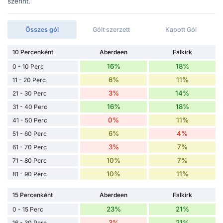
szerint.
Összes gól
Gólt szerzett
Kapott Gól
10 Percenként
Aberdeen
Falkirk
16%
18%
0 - 10 Perc
6%
11%
11 - 20 Perc
3%
14%
21 - 30 Perc
16%
18%
31 - 40 Perc
0%
11%
41 - 50 Perc
6%
4%
51 - 60 Perc
3%
7%
61 - 70 Perc
10%
7%
71 - 80 Perc
10%
11%
81 - 90 Perc
15 Percenként
Aberdeen
Falkirk
23%
21%
0 - 15 Perc
3%
21%
16 - 30 Perc