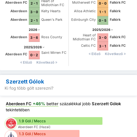
Heart of
Aberdeen FC
Motherwell FC
Falkirk FC
2 - 1
0 - 0
Midlothian FC
Aberdeen
Kelty Hearts
Alloa Athletic
Falkirk
3 - 0
1 - 1
Aberdeen
Queen's Park
Edinburgh City
Falkirk
2 - 1
0 - 5
2026
2025/2026
Heart of
Aberdeen
Ross County
Falkirk FC
3 - 6
3 - 0
Midlothian FC
Celtic FC
Falkirk FC
3 - 1
2025/2026
Saint Mirren FC
Előző
Következő
Aberdeen FC
0 - 2
Előző
Következő
Szerzett Gólok
Ki fog több gólt szerezni?
Aberdeen FC
+46%
better
százalékkal jobb
Szerzett Gólok
tekintetében
1.9 Gól / Meccs
Aberdeen FC (Hazai)
1.3 Gól / Meccs