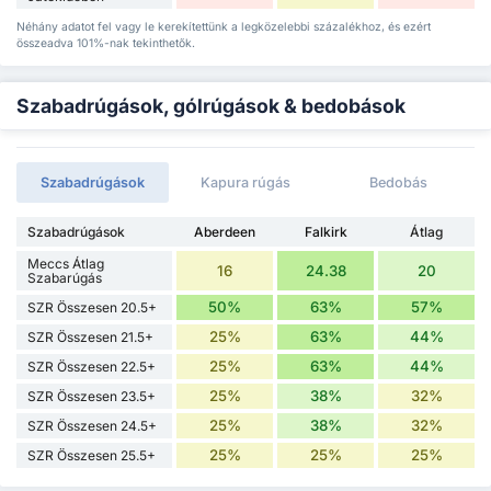
Néhány adatot fel vagy le kerekítettünk a legközelebbi százalékhoz, és ezért
összeadva 101%-nak tekinthetők.
Szabadrúgások, gólrúgások & bedobások
Szabadrúgások
Kapura rúgás
Bedobás
Szabadrúgások
Aberdeen
Falkirk
Átlag
Meccs Átlag
16
24.38
20
Szabarúgás
50%
63%
57%
SZR Összesen 20.5+
25%
63%
44%
SZR Összesen 21.5+
25%
63%
44%
SZR Összesen 22.5+
25%
38%
32%
SZR Összesen 23.5+
25%
38%
32%
SZR Összesen 24.5+
25%
25%
25%
SZR Összesen 25.5+