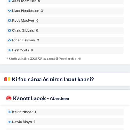
Jack McMillan 0
Liam Henderson 0
Ross MacIver 0
Craig Sibbald 0
Ethan Laidlaw 0
Finn Yeats 0
* Statisztikák a 2026/27 szezonból Premiership-ről
Ki fog sárga és piros lapot kapni?
Kapott Lapok
-
Aberdeen
Kevin Nisbet 1
Lewis Mayo 1