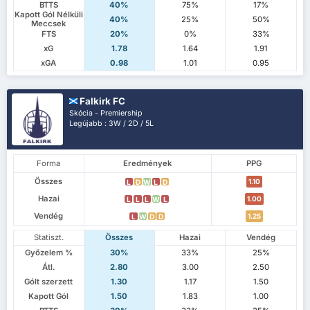
BTTS
40%
75%
17%
Kapott Gól Nélküli
40%
25%
50%
Meccsek
FTS
20%
0%
33%
xG
1.78
1.64
1.91
xGA
0.98
1.01
0.95
Falkirk FC
Skócia - Premiership
Legújabb : 3W / 2D / 5L
Forma
Eredmények
PPG
Összes
1.10
L
D
W
L
D
Hazai
1.00
L
L
L
W
L
Vendég
1.25
L
W
D
D
Statiszt.
Összes
Hazai
Vendég
Győzelem %
30%
33%
25%
Átl.
2.80
3.00
2.50
Gólt szerzett
1.30
1.17
1.50
Kapott Gól
1.50
1.83
1.00