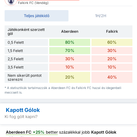
Falkirk FC (Vendég)
Teljes játékidő
1H/2H
Játékonként szerzett
Aberdeen
Falkirk
gól
80%
60%
0,5 Felett
70%
30%
1,5 Felett
30%
20%
2,5 Felett
10%
10%
3,5 Felett
Nem sikerült pontot
20%
40%
szerezni
* A statisztikák tartalmazzák a Aberdeen FC és Falkirk FC hazai és idegenbeli
meccseit is.
Kapott Gólok
Ki fog gólt kapni?
Aberdeen FC
+25%
better
százalékkal jobb
Kapott Gólok