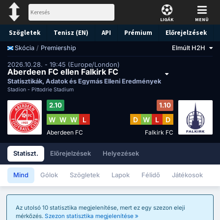
LIGÁK
MENÜ
Szögletek
Tenisz (EN)
API
Prémium
Előrejelzések
/
Premiership
Elmúlt H2H
Skócia
2026.10.28. - 19:45 (Europe/London)
Aberdeen FC ellen Falkirk FC
Statisztikák, Adatok és Egymás Elleni Eredmények
Stadion -
Pittodrie Stadium
2.10
1.10
W
W
W
L
D
W
L
D
Aberdeen FC
Falkirk FC
Statiszt.
Előrejelzések
Helyezések
Mind
Gólok
Szögletek
Lapok
Félidő
Játékosok
Az utolsó 10 statisztika megjelenítése, mert ez egy szezon eleji
mérkőzés.
Szezon statisztika megjelenítése