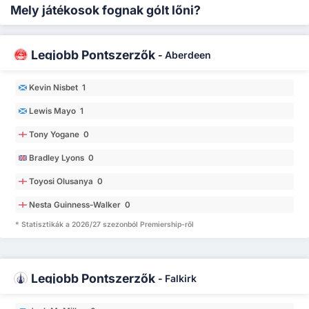
Mely játékosok fognak gólt lőni?
Legjobb Pontszerzők
-
Aberdeen
Kevin Nisbet 1
Lewis Mayo 1
Tony Yogane 0
Bradley Lyons 0
Toyosi Olusanya 0
Nesta Guinness-Walker 0
* Statisztikák a 2026/27 szezonból Premiership-ről
Legjobb Pontszerzők
-
Falkirk