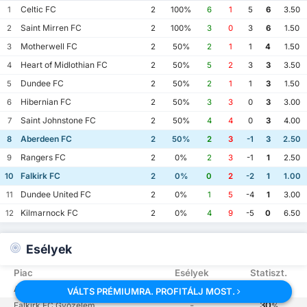
Celtic FC
1
2
100%
6
1
5
6
3.50
Saint Mirren FC
2
2
100%
3
0
3
6
1.50
Motherwell FC
3
2
50%
2
1
1
4
1.50
Heart of Midlothian FC
4
2
50%
5
2
3
3
3.50
Dundee FC
5
2
50%
2
1
1
3
1.50
Hibernian FC
6
2
50%
3
3
0
3
3.00
Saint Johnstone FC
7
2
50%
4
4
0
3
4.00
Aberdeen FC
8
2
50%
2
3
-1
3
2.50
Rangers FC
9
2
0%
2
3
-1
1
2.50
Falkirk FC
10
2
0%
0
2
-2
1
1.00
Dundee United FC
11
2
0%
1
5
-4
1
3.00
Kilmarnock FC
12
2
0%
4
9
-5
0
6.50
Esélyek
Piac
Esélyek
Statiszt.
-
70
Aberdeen FC Győzelem
%
VÁLTS PRÉMIUMRA. PROFITÁLJ MOST.
-
30
Falkirk FC Győzelem
%