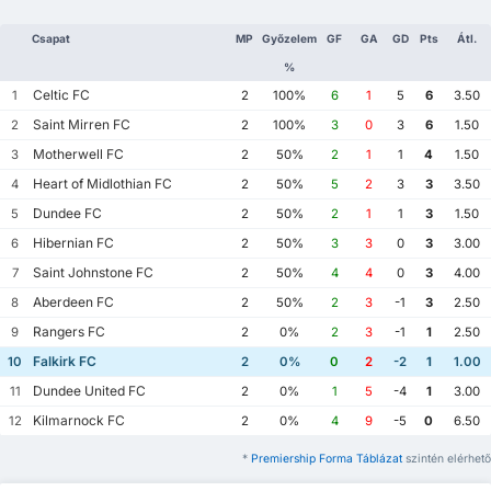
Csapat
MP
Győzelem
GF
GA
GD
Pts
Átl.
%
Celtic FC
1
2
100%
6
1
5
6
3.50
Saint Mirren FC
2
2
100%
3
0
3
6
1.50
Motherwell FC
3
2
50%
2
1
1
4
1.50
Heart of Midlothian FC
4
2
50%
5
2
3
3
3.50
Dundee FC
5
2
50%
2
1
1
3
1.50
Hibernian FC
6
2
50%
3
3
0
3
3.00
Saint Johnstone FC
7
2
50%
4
4
0
3
4.00
Aberdeen FC
8
2
50%
2
3
-1
3
2.50
Rangers FC
9
2
0%
2
3
-1
1
2.50
Falkirk FC
10
2
0%
0
2
-2
1
1.00
Dundee United FC
11
2
0%
1
5
-4
1
3.00
Kilmarnock FC
12
2
0%
4
9
-5
0
6.50
*
Premiership Forma Táblázat
szintén elérhető