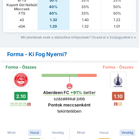
BTTS
30%
33%
25%
Kapott Gól Nélküli
40%
33%
50%
Meccsek
FTS
40%
33%
50%
xG
1.32
1.40
1.22
xGA
1.20
1.32
1.01
Mit jelentenek ezek a statisztikai kifejezések? Olvasd el a Szójegyzéket
Forma - Ki Fog Nyerni?
Forma - Összes
Forma - Összes
Aberdeen FC
+91%
better
2.10
1.10
százalékkal jobb
L
D
Pontok meccsenként
W
W
W
W
L
tekintetében
Mind
Hazai
Vendég
Mind
Hazai
Vendég