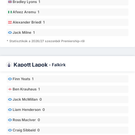
Bradley Lyons 1
Afeez Aremu 1
Alexander Briedl 1
Jack Milne 1
* Statisztikák a 2026/27 szezonból Premiership-ről
Kapott Lapok
-
Falkirk
Finn Yeats 1
Ben Krauhaus 1
Jack McMillan 0
Liam Henderson 0
Ross MacIver 0
Craig Sibbald 0