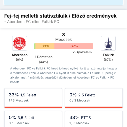
Fej-fej melletti statisztikák / Előző eredmények
- Aberdeen FC ellen Falkirk FC
3
Meccsek
0%
33%
67%
2 Győzelem
Aberdeen
Falkirk
1 Döntetlen
(0%)
(67%)
(33%)
A Aberdeen FC vs Falkirk FC head to head nyilvántartása azt mutatja, hogy a
3 mérkőzése közül a Aberdeen FC nyert 0 alkalommal, a Falkirk FC pedig 2
alkalommal. 1 mérkőzés végződött döntetlennel Aberdeen FC és Falkirk FC
között.
33%
0%
1,5 Felett
2,5 Felett
1 / 3 Meccsek
0 / 3 Meccsek
0%
33%
3,5 Felett
BTTS
0 / 3 Meccsek
1 / 3 Meccsek