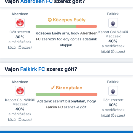
Vajon
Aberdeen FC
szerez gólt?
Aberdeen
Falkirk
Közepes Esély
Gólt szerzett
Kapott Gól Nélküli
Közepes Esély
arra, hogy
Aberdeen
Meccsek
80%
FC
szerezni fog egy gólt az adataink
40%
a mérkőzések
alapján.
a mérkőzések
közül (Összes)
közül (Összes)
Vajon
Falkirk FC
szerez gólt?
Aberdeen
Falkirk
Bizonytalan
Kapott Gól Nélküli
Gólt szerzett
Adataink szerint
bizonytalan, hogy
Meccsek
60%
Falkirk FC
szerez-e gólt.
40%
a mérkőzések
a mérkőzések
közül (Összes)
közül (Összes)