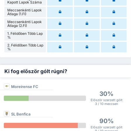
Kapott Lapok Száma
Meccsenkénti Lapok
Átlaga (1.FI)
Meccsenkénti Lapok
Átlaga (2.FI)
1. Félidőben Több Lap
%
2. Félidőben Több Lap
%
Ki fog először gólt rúgni?
Moreirense FC
30%
Először szerzett gólt
3 / 10 meccsen
SL Benfica
90%
Először szerzett gólt