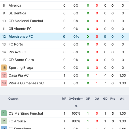
Alverca
8
0
0%
0
0
0
0
0
SL Benfica
9
0
0%
0
0
0
0
0
CD Nacional Funchal
10
0
0%
0
0
0
0
0
Gil Vicente FC
11
0
0%
0
0
0
0
0
Moreirense FC
12
0
0%
0
0
0
0
0
FC Porto
13
0
0%
0
0
0
0
0
Rio Ave FC
14
0
0%
0
0
0
0
0
CD Santa Clara
15
0
0%
0
0
0
0
0
Sporting Braga
16
0
0%
0
0
0
0
0
Casa Pia AC
17
1
0%
0
1
-1
0
1.00
Vitoria Guimaraes SC
18
1
0%
0
1
-1
0
1.00
Csapat
MP
Győzelem
GF
GA
GD
Pts
Átl.
%
CS Maritimo Funchal
1
1
100%
1
0
1
3
1.00
FC Arouca
2
1
100%
1
0
1
3
1.00
FC Famalicao
3
1
0%
1
1
0
1
2.00