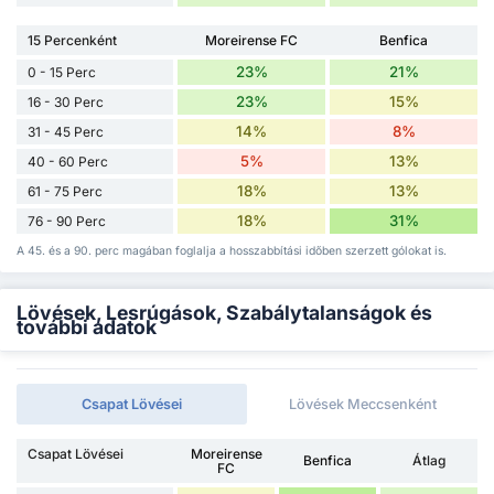
15 Percenként
Moreirense FC
Benfica
23%
21%
0 - 15 Perc
23%
15%
16 - 30 Perc
14%
8%
31 - 45 Perc
5%
13%
40 - 60 Perc
18%
13%
61 - 75 Perc
18%
31%
76 - 90 Perc
A 45. és a 90. perc magában foglalja a hosszabbítási időben szerzett gólokat is.
Lövések, Lesrúgások, Szabálytalanságok és
további adatok
Csapat Lövései
Lövések Meccsenként
Csapat Lövései
Moreirense
Benfica
Átlag
FC