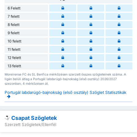
6 Felett
7 felett
8 felett
9 felett
10 felett
11 felett
12 felett
13 felett
Moreirense FC és SL Benfica mérkőzésen szerzett összes szögleteinek száma. A
ligán belüli átlag a Portugál labdarúgó-bajnokság (első osztály) 2026/2027
szezonban, 4 mérkőzésen át.
Portugál labdarúgó-bajnokság (első osztály) Szöglet Statisztikák
Csapat Szögletek
Szerzett Szögletek/Ellenfél