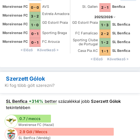
Moreirense FC
AVS
St. Gallen
Benfica
0 - 0
2 - 1
Estrela Amadora
Moreirense FC
3 - 2
2025/2026
GD Estoril Praia
GD Estoril Praia
Moreirense FC
SL Benfica
1 - 0
1 - 3
Moreirense FC
Sporting Braga
FC Famalicao
SL Benfica
0 - 1
2 - 2
Sporting Clube
Moreirense FC
FC Arouca
SL Benfica
0 - 1
1 - 2
de Portugal
Előző
Következő
Casa Pia AC
SL Benfica
1 - 1
Előző
Következő
Szerzett Gólok
Ki fog több gólt szerezni?
SL Benfica
+314%
better
százalékkal jobb
Szerzett Gólok
tekintetében
0.7 / meccs
Moreirense FC (Hazai)
2.9 Gól / Meccs
SL Benfica (Vendég)