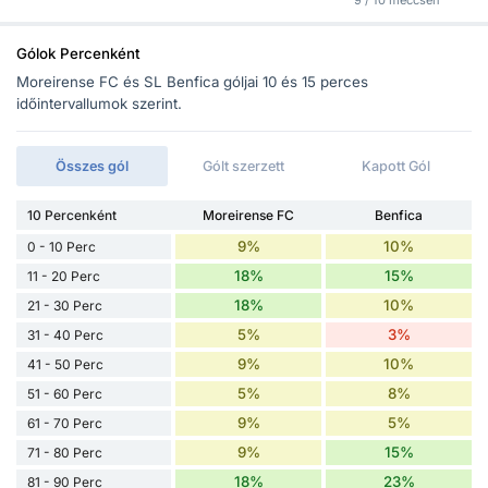
9 / 10 meccsen
Gólok Percenként
Moreirense FC és SL Benfica góljai 10 és 15 perces
időintervallumok szerint.
Összes gól
Gólt szerzett
Kapott Gól
10 Percenként
Moreirense FC
Benfica
9%
10%
0 - 10 Perc
18%
15%
11 - 20 Perc
18%
10%
21 - 30 Perc
5%
3%
31 - 40 Perc
9%
10%
41 - 50 Perc
5%
8%
51 - 60 Perc
9%
5%
61 - 70 Perc
9%
15%
71 - 80 Perc
18%
23%
81 - 90 Perc