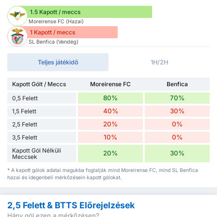
1.5 Kapott / meccs
Moreirense FC (Hazai)
1 Kapott / meccs
SL Benfica (Vendég)
Teljes játékidő
1H/2H
Kapott Gólt / Meccs
Moreirense FC
Benfica
80%
70%
0,5 Felett
40%
30%
1,5 Felett
20%
0%
2,5 Felett
10%
0%
3,5 Felett
Kapott Gól Nélküli
20%
30%
Meccsek
* A kapott gólok adatai magukba foglalják mind Moreirense FC, mind SL Benfica
hazai és idegenbeli mérkőzésein kapott gólokat.
2,5 Felett & BTTS Előrejelzések
Hány gól ezen a mérkőzésen?