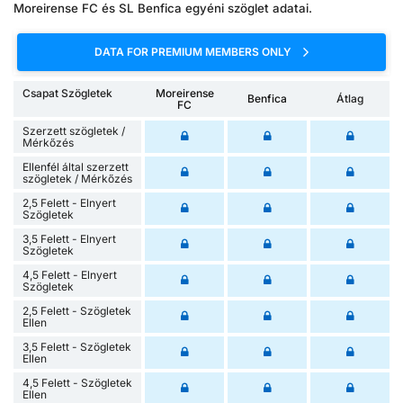
Moreirense FC és SL Benfica egyéni szöglet adatai.
DATA FOR PREMIUM MEMBERS ONLY
Csapat Szögletek
Moreirense
Benfica
Átlag
FC
Szerzett szögletek /
Mérkőzés
Ellenfél által szerzett
szögletek / Mérkőzés
2,5 Felett - Elnyert
Szögletek
3,5 Felett - Elnyert
Szögletek
4,5 Felett - Elnyert
Szögletek
2,5 Felett - Szögletek
Ellen
3,5 Felett - Szögletek
Ellen
4,5 Felett - Szögletek
Ellen