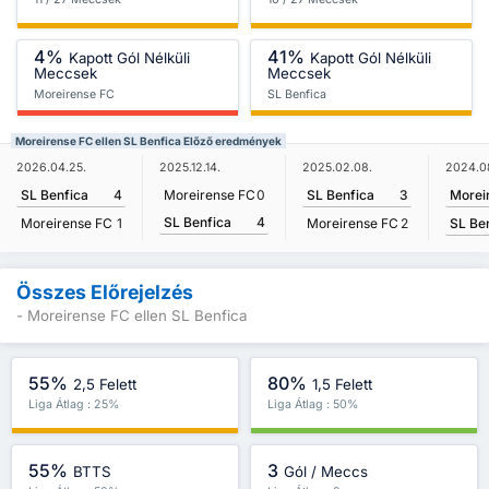
4%
41%
Kapott Gól Nélküli
Kapott Gól Nélküli
Meccsek
Meccsek
Moreirense FC
SL Benfica
Moreirense FC ellen SL Benfica Előző eredmények
2024.0
2026.04.25.
2025.12.14.
2025.02.08.
Morei
SL Benfica
4
Moreirense FC
0
SL Benfica
3
SL Benfica
4
SL Be
Moreirense FC
1
Moreirense FC
2
Összes Előrejelzés
- Moreirense FC ellen SL Benfica
55%
80%
2,5 Felett
1,5 Felett
Liga Átlag : 25%
Liga Átlag : 50%
55%
3
BTTS
Gól / Meccs