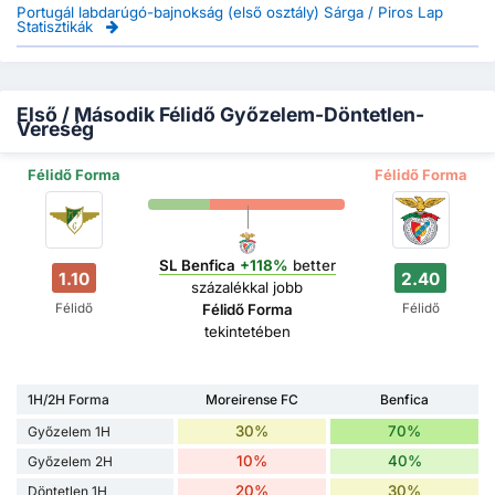
Portugál labdarúgó-bajnokság (első osztály) Sárga / Piros Lap
Statisztikák
Első / Második Félidő Győzelem-Döntetlen-
Vereség
Félidő Forma
Félidő Forma
SL Benfica
+118%
better
1.10
2.40
százalékkal jobb
Félidő
Félidő
Félidő Forma
tekintetében
1H/2H Forma
Moreirense FC
Benfica
30%
70%
Győzelem 1H
10%
40%
Győzelem 2H
20%
30%
Döntetlen 1H