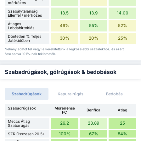
mérkőzés
Szabálytalanság
13.5
13.9
14.00
Ellenfél / mérkőzés
Átlagos
49%
55%
52%
Labdabirtoklás
Döntetlen % Teljes
30%
20%
25%
Játékidőben
Néhány adatot fel vagy le kerekítettünk a legközelebbi százalékhoz, és ezért
összeadva 101%-nak tekinthetők.
Szabadrúgások, gólrúgások & bedobások
Szabadrúgások
Kapura rúgás
Bedobás
Szabadrúgások
Moreirense
Benfica
Átlag
FC
Meccs Átlag
26.2
23.89
25
Szabarúgás
100%
67%
84%
SZR Összesen 20.5+