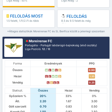
Liga Átlag : 50%
Liga Átlag : 2
FELOLDÁS MOST
FELOLDÁS
1.5 feletti, 1.FI/2.FI és több
8.5 és 9.5 felett és még
több
*Átlagos statisztikák Moreirense FC és SL Benfica között a jelenlegi szezonban
Moreirense FC
Portugália - Portugál labdarúgó-bajnokság (első osztály)
Liga Pozíció.
12
/ 18
Forma
Eredmények
PPG
Összes
0.90
W
L
W
L
D
Hazai
1.33
L
L
W
W
D
Vendég
0.25
L
D
L
L
Statiszt.
Összes
Hazai
Vendég
Győzelem %
20%
33%
0%
Átl.
2.20
1.67
3.00
Gólt szerzett
0.70
0.83
0.50
Kapott Gól
1.50
0.83
2.50