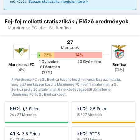
mérkőzés.
Szezon statisztika megjelenítése
Fej-fej melletti statisztikák / Előző eredmények
- Moreirense FC ellen SL Benfica
27
Meccsek
4%
22%
74%
1 Győzelem
20 Győzelem
Moreirense FC
Benfica
6 Döntetlen
(4%)
(74%)
(22%)
A Moreirense FC vs SL Benfica head to head nyilvántartása azt mutatja,
hogy a 27 mérkőzése közül a Moreirense FC nyert 1 alkalommal, a SL
Benfica pedig 20 alkalommal. 6 mérkőzés végződött döntetlennel
Moreirense FC és SL Benfica között.
89%
56%
1,5 Felett
2,5 Felett
24 / 27 Meccsek
15 / 27 Meccsek
41%
59%
3,5 Felett
BTTS
11 / 27 Meccsek
16 / 27 Meccsek