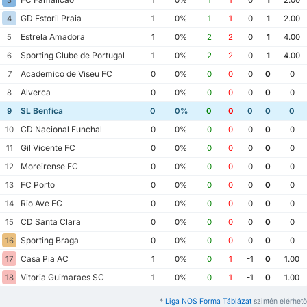
GD Estoril Praia
4
1
0%
1
1
0
1
2.00
Estrela Amadora
5
1
0%
2
2
0
1
4.00
Sporting Clube de Portugal
6
1
0%
2
2
0
1
4.00
Academico de Viseu FC
7
0
0%
0
0
0
0
0
Alverca
8
0
0%
0
0
0
0
0
SL Benfica
9
0
0%
0
0
0
0
0
CD Nacional Funchal
10
0
0%
0
0
0
0
0
Gil Vicente FC
11
0
0%
0
0
0
0
0
Moreirense FC
12
0
0%
0
0
0
0
0
FC Porto
13
0
0%
0
0
0
0
0
Rio Ave FC
14
0
0%
0
0
0
0
0
CD Santa Clara
15
0
0%
0
0
0
0
0
Sporting Braga
16
0
0%
0
0
0
0
0
Casa Pia AC
17
1
0%
0
1
-1
0
1.00
Vitoria Guimaraes SC
18
1
0%
0
1
-1
0
1.00
*
Liga NOS Forma Táblázat
szintén elérhető