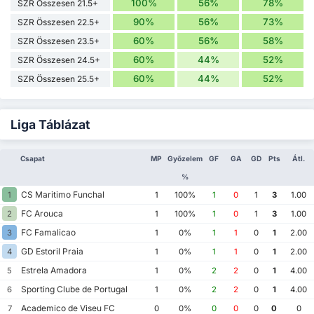
100%
56%
78%
SZR Összesen 21.5+
90%
56%
73%
SZR Összesen 22.5+
60%
56%
58%
SZR Összesen 23.5+
60%
44%
52%
SZR Összesen 24.5+
60%
44%
52%
SZR Összesen 25.5+
Liga Táblázat
Csapat
MP
Győzelem
GF
GA
GD
Pts
Átl.
%
CS Maritimo Funchal
1
1
100%
1
0
1
3
1.00
FC Arouca
2
1
100%
1
0
1
3
1.00
FC Famalicao
3
1
0%
1
1
0
1
2.00
GD Estoril Praia
4
1
0%
1
1
0
1
2.00
Estrela Amadora
5
1
0%
2
2
0
1
4.00
Sporting Clube de Portugal
6
1
0%
2
2
0
1
4.00
Academico de Viseu FC
7
0
0%
0
0
0
0
0