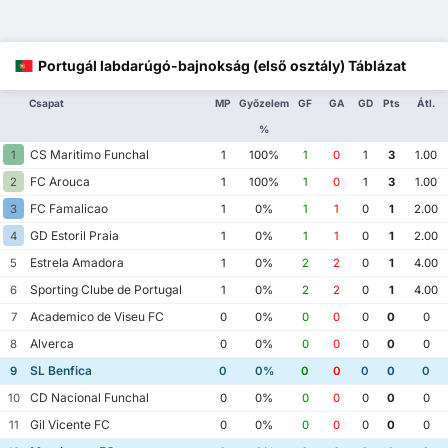
Portugál labdarúgó-bajnokság (első osztály) Táblázat
Csapat
MP
Győzelem
GF
GA
GD
Pts
Átl.
%
CS Maritimo Funchal
1
1
100%
1
0
1
3
1.00
FC Arouca
2
1
100%
1
0
1
3
1.00
FC Famalicao
3
1
0%
1
1
0
1
2.00
GD Estoril Praia
4
1
0%
1
1
0
1
2.00
Estrela Amadora
5
1
0%
2
2
0
1
4.00
Sporting Clube de Portugal
6
1
0%
2
2
0
1
4.00
Academico de Viseu FC
7
0
0%
0
0
0
0
0
Alverca
8
0
0%
0
0
0
0
0
SL Benfica
9
0
0%
0
0
0
0
0
CD Nacional Funchal
10
0
0%
0
0
0
0
0
Gil Vicente FC
11
0
0%
0
0
0
0
0