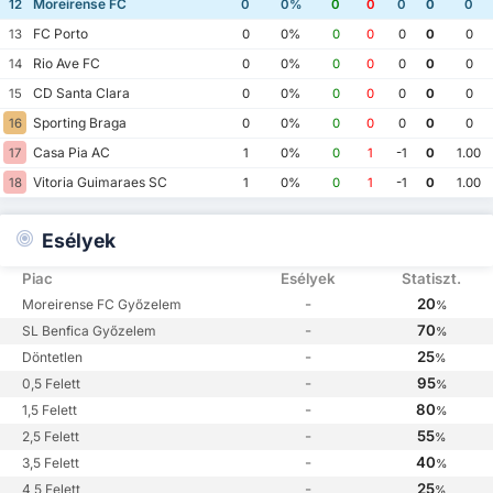
Moreirense FC
12
0
0%
0
0
0
0
0
FC Porto
13
0
0%
0
0
0
0
0
Rio Ave FC
14
0
0%
0
0
0
0
0
CD Santa Clara
15
0
0%
0
0
0
0
0
Sporting Braga
16
0
0%
0
0
0
0
0
Casa Pia AC
17
1
0%
0
1
-1
0
1.00
Vitoria Guimaraes SC
18
1
0%
0
1
-1
0
1.00
Esélyek
Piac
Esélyek
Statiszt.
-
20
Moreirense FC Győzelem
%
-
70
SL Benfica Győzelem
%
-
25
Döntetlen
%
-
95
0,5 Felett
%
-
80
1,5 Felett
%
-
55
2,5 Felett
%
-
40
3,5 Felett
%
-
25
4,5 Felett
%