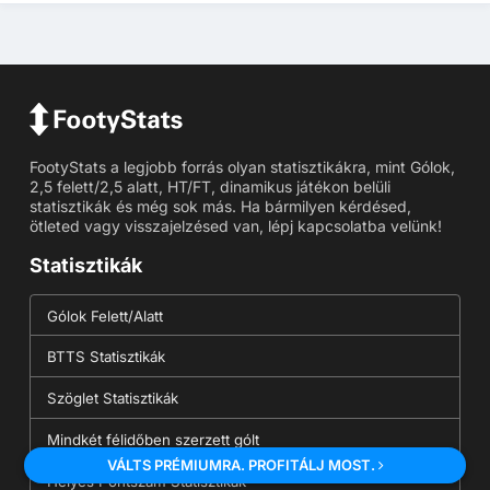
FootyStats a legjobb forrás olyan statisztikákra, mint Gólok,
2,5 felett/2,5 alatt, HT/FT, dinamikus játékon belüli
statisztikák és még sok más. Ha bármilyen kérdésed,
ötleted vagy visszajelzésed van, lépj kapcsolatba velünk!
Statisztikák
Gólok Felett/Alatt
BTTS Statisztikák
Szöglet Statisztikák
Mindkét félidőben szerzett gólt
VÁLTS PRÉMIUMRA. PROFITÁLJ MOST.
Helyes Pontszám Statisztikák