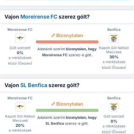
Vajon
Moreirense FC
szerez gólt?
Moreirense FC
Benfica
Bizonytalan
Gólt szerzett
Kapott Gól Nélküli
Adataink szerint
bizonytalan, hogy
Meccsek
0%
Moreirense FC
szerez-e gólt.
30%
a mérkőzések
a mérkőzések
közül (Összes)
közül (Összes)
Vajon
SL Benfica
szerez gólt?
Moreirense FC
Benfica
Bizonytalan
Kapott Gól Nélküli
Gólt szerzett
Adataink szerint
bizonytalan, hogy
Meccsek
0%
SL Benfica
szerez-e gólt.
20%
a mérkőzések
a mérkőzések
közül (Összes)