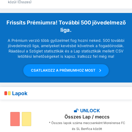
közül (Összes)
Frissíts Prémiumra! További 500 jövedelmező
liga.
A Prémium verzió több győzelmet fog hozni neked. 500 további
jövedelmező liga, amelyeket kevésbé követnek a fogadóirodák.
Ráadásul a Szöglet statisztikák és a Lap statisztikák mellett CSV
letöltési lehetőségeket is kapsz. Iratkozz fel még ma!
CSATLAKOZZ A PRÉMIUMHOZ MOST
Lapok
UNLOCK
Összes Lap / meccs
* Összes lapok száma meccsenként Moreirense FC
és SL Benfica között