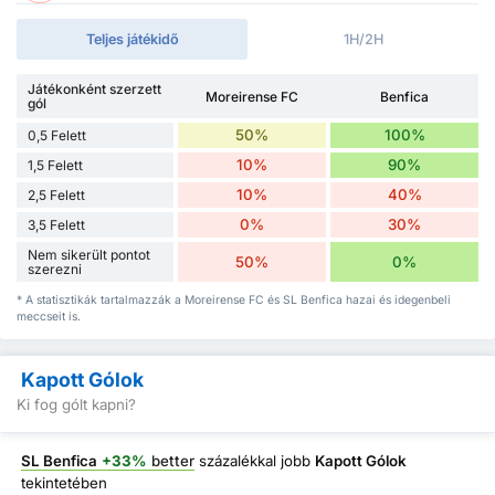
Teljes játékidő
1H/2H
Játékonként szerzett
Moreirense FC
Benfica
gól
50%
100%
0,5 Felett
10%
90%
1,5 Felett
10%
40%
2,5 Felett
0%
30%
3,5 Felett
Nem sikerült pontot
50%
0%
szerezni
* A statisztikák tartalmazzák a Moreirense FC és SL Benfica hazai és idegenbeli
meccseit is.
Kapott Gólok
Ki fog gólt kapni?
SL Benfica
+33%
better
százalékkal jobb
Kapott Gólok
tekintetében