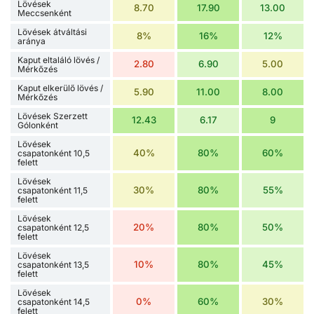
Lövések
8.70
17.90
13.00
Meccsenként
Lövések átváltási
8%
16%
12%
aránya
Kaput eltaláló lövés /
2.80
6.90
5.00
Mérkőzés
Kaput elkerülő lövés /
5.90
11.00
8.00
Mérkőzés
Lövések Szerzett
12.43
6.17
9
Gólonként
Lövések
40%
80%
60%
csapatonként 10,5
felett
Lövések
30%
80%
55%
csapatonként 11,5
felett
Lövések
20%
80%
50%
csapatonként 12,5
felett
Lövések
10%
80%
45%
csapatonként 13,5
felett
Lövések
0%
60%
30%
csapatonként 14,5
felett