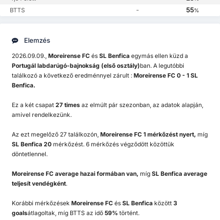
-
55
BTTS
%
Elemzés
2026.09.09.,
Moreirense FC
és
SL Benfica
egymás ellen küzd a
Portugál labdarúgó-bajnokság (első osztály)
ban. A legutóbbi
találkozó a következő eredménnyel zárult :
Moreirense FC 0 - 1 SL
Benfica.
Ez a két csapat
27 times
az elmúlt pár szezonban, az adatok alapján,
amivel rendelkezünk.
Az ezt megelőző 27 találkozón,
Moreirense FC 1 mérkőzést nyert,
míg
SL Benfica 20
mérkőzést. 6 mérkőzés végződött közöttük
döntetlennel.
Moreirense FC
average hazai formában van,
míg
SL Benfica
average
teljesít vendégként
.
Korábbi mérkőzések
Moreirense FC
és
SL Benfica
között
3
goals
átlagoltak, míg BTTS az idő
59%
történt.