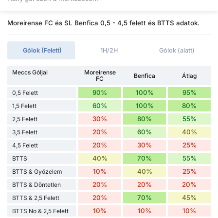
Moreirense FC és SL Benfica 0,5 - 4,5 felett és BTTS adatok.
Gólok (Felett)
1H/2H
Gólok (alatt)
Meccs Góljai
Moreirense
Benfica
Átlag
FC
90%
100%
95%
0,5 Felett
60%
100%
80%
1,5 Felett
30%
80%
55%
2,5 Felett
20%
60%
40%
3,5 Felett
20%
30%
25%
4,5 Felett
40%
70%
55%
BTTS
10%
40%
25%
BTTS & Győzelem
20%
20%
20%
BTTS & Döntetlen
20%
70%
45%
BTTS & 2,5 Felett
10%
10%
10%
BTTS No & 2,5 Felett