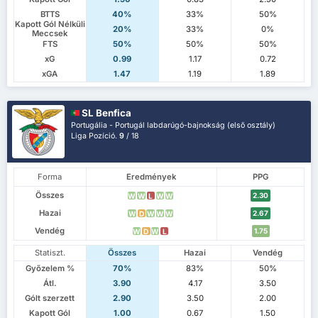
BTTS
40%
33%
50%
Kapott Gól Nélküli
20%
33%
0%
Meccsek
FTS
50%
50%
50%
xG
0.99
1.17
0.72
xGA
1.47
1.19
1.89
SL Benfica
Portugália - Portugál labdarúgó-bajnokság (első osztály)
Liga Pozíció.
9
/ 18
Forma
Eredmények
PPG
Összes
2.30
W
W
L
W
W
Hazai
2.67
W
D
W
W
W
Vendég
1.75
W
D
W
L
Statiszt.
Összes
Hazai
Vendég
Győzelem %
70%
83%
50%
Átl.
3.90
4.17
3.50
Gólt szerzett
2.90
3.50
2.00
Kapott Gól
1.00
0.67
1.50