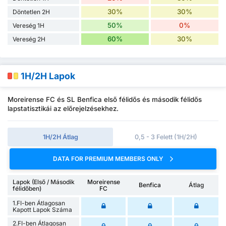
30%
30%
Döntetlen 2H
50%
0%
Vereség 1H
60%
30%
Vereség 2H
1H/2H Lapok
Moreirense FC és SL Benfica első félidős és második félidős
lapstatisztikái az előrejelzésekhez.
1H/2H Átlag
0,5 - 3 Felett (1H/2H)
DATA FOR PREMIUM MEMBERS ONLY
Lapok (Első / Második
Moreirense
Benfica
Átlag
félidőben)
FC
1.FI-ben Átlagosan
Kapott Lapok Száma
2.FI-ben Átlagosan