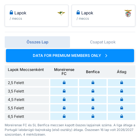
Lapok
Lapok
/ meccs
/ meccs
Összes Lap
Csapat Lapok
DATA FOR PREMIUM MEMBERS ONLY
Lapok Meccsenként
Moreirense
Benfica
Átlag
FC
2,5 Felett
3,5 Felett
4,5 Felett
5,5 Felett
6,5 Felett
Moreirense FC és SL Benfica meccsen kapott összes lapjainak száma. A liga átlaga a
Portugál labdarúgó-bajnokság (első osztály) átlaga. Összesen 16 lap volt 2026/2027
szezonban, 4 mérkőzésen.