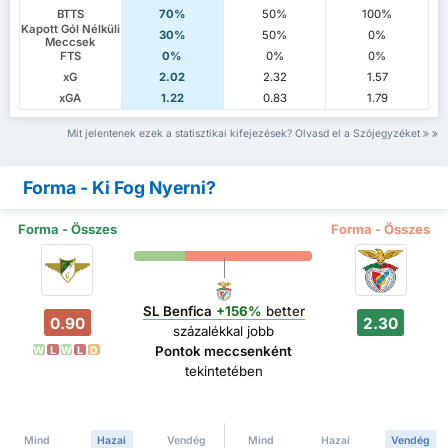
BTTS
70%
50%
100%
Kapott Gól Nélküli
30%
50%
0%
Meccsek
FTS
0%
0%
0%
xG
2.02
2.32
1.57
xGA
1.22
0.83
1.79
Mit jelentenek ezek a statisztikai kifejezések? Olvasd el a Szójegyzéket
Forma - Ki Fog Nyerni?
Forma - Összes
Forma - Összes
SL Benfica
+156%
better
0.90
2.30
százalékkal jobb
Pontok meccsenként
W
L
W
L
D
tekintetében
Mind
Hazai
Vendég
Mind
Hazai
Vendég