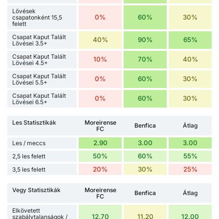
Lövések
0%
60%
30%
csapatonként 15,5
felett
Csapat Kaput Talált
40%
90%
65%
Lövései 3.5+
Csapat Kaput Talált
10%
70%
40%
Lövései 4.5+
Csapat Kaput Talált
0%
60%
30%
Lövései 5.5+
Csapat Kaput Talált
0%
60%
30%
Lövései 6.5+
Les Statisztikák
Moreirense
Benfica
Átlag
FC
2.90
3.00
3.00
Les / meccs
50%
60%
55%
2,5 les felett
20%
30%
25%
3,5 les felett
Vegy Statisztikák
Moreirense
Benfica
Átlag
FC
Elkövetett
12.70
11.20
12.00
szabálytalanságok /