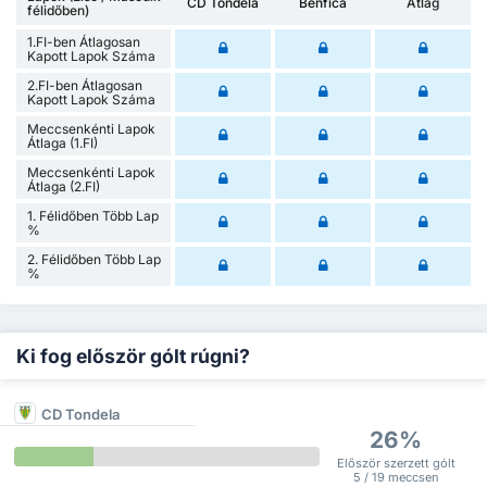
CD Tondela
Benfica
Átlag
félidőben)
1.FI-ben Átlagosan
Kapott Lapok Száma
2.FI-ben Átlagosan
Kapott Lapok Száma
Meccsenkénti Lapok
Átlaga (1.FI)
Meccsenkénti Lapok
Átlaga (2.FI)
1. Félidőben Több Lap
%
2. Félidőben Több Lap
%
Ki fog először gólt rúgni?
CD Tondela
26%
Először szerzett gólt
5 / 19 meccsen