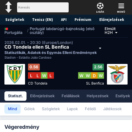
LIGÁK
MENÜ
Szögletek
Tenisz (EN)
API
Prémium
Előrejelzések
Portugál labdarúgó-bajnokság (első
Elmúlt
/
osztály)
H2H
Portugália
2026.02.01. - 20:30 (Europe/London)
CD Tondela ellen SL Benfica
Statisztikák, Adatok és Egymás Elleni Eredmények
Stadion -
Estádio João Cardoso
0.56
2.56
L
L
W
L
W
W
D
W
CD Tondela
SL Benfica
Statiszt.
Előrejelzések
Felállások
Helyezések
Esélyek
Mind
Gólok
Szögletek
Lapok
Félidő
Játékosok
Végeredmény