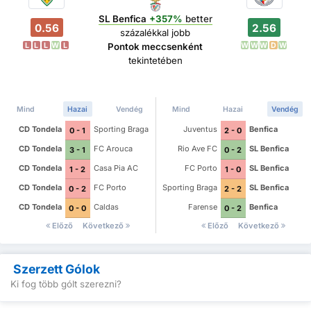
SL Benfica
+357%
better
0.56
2.56
százalékkal jobb
L
L
L
W
L
W
W
W
D
W
Pontok meccsenként
tekintetében
Mind
Hazai
Vendég
Mind
Hazai
Vendég
CD Tondela
Sporting Braga
Juventus
Benfica
0 - 1
2 - 0
CD Tondela
FC Arouca
Rio Ave FC
SL Benfica
3 - 1
0 - 2
CD Tondela
Casa Pia AC
FC Porto
SL Benfica
1 - 2
1 - 0
CD Tondela
FC Porto
Sporting Braga
SL Benfica
0 - 2
2 - 2
CD Tondela
Caldas
Farense
Benfica
0 - 0
0 - 2
Előző
Következő
Előző
Következő
Szerzett Gólok
Ki fog több gólt szerezni?