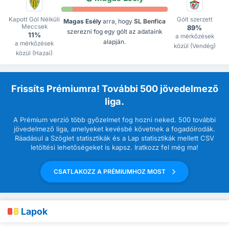
Kapott Gól Nélküli
Gólt szerzett
Magas Esély
arra, hogy
SL Benfica
Meccsek
89%
szerezni fog egy gólt az adataink
11%
a mérkőzések
alapján.
a mérkőzések
közül (Vendég)
közül (Hazai)
Frissíts Prémiumra! További 500 jövedelmező
liga.
A Prémium verzió több győzelmet fog hozni neked. 500 további
jövedelmező liga, amelyeket kevésbé követnek a fogadóirodák.
Ráadásul a Szöglet statisztikák és a Lap statisztikák mellett CSV
letöltési lehetőségeket is kapsz. Iratkozz fel még ma!
CSATLAKOZZ A PRÉMIUMHOZ MOST
Lapok