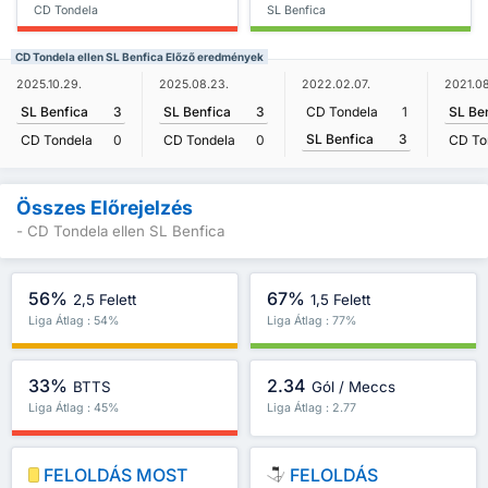
CD Tondela
SL Benfica
CD Tondela ellen SL Benfica Előző eredmények
2025.10.29.
2025.08.23.
2022.02.07.
2021.08
SL Benfica
3
SL Benfica
3
CD Tondela
1
SL Be
SL Benfica
3
CD Tondela
0
CD Tondela
0
CD To
Összes Előrejelzés
- CD Tondela ellen SL Benfica
56%
67%
2,5 Felett
1,5 Felett
Liga Átlag : 54%
Liga Átlag : 77%
33%
2.34
BTTS
Gól / Meccs
Liga Átlag : 45%
Liga Átlag : 2.77
FELOLDÁS MOST
FELOLDÁS