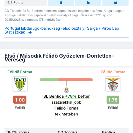
6,5 Felett
CD Tondela és SL Benfica meccsen kapott összes lapjainak száma. A liga átlaga a
Portugál labdarúgó-bajnokság (első osztály) átlaga. Összesen 972 lap volt
2025/2026 szezonban, 175 mérkőzésen.
Portugál labdarúgó-bajnokság (első osztály) Sárga / Piros Lap
Statisztikák
Első / Második Félidő Győzelem-Döntetlen-
Vereség
Félidő Forma
Félidő Forma
SL Benfica
+78%
better
1.00
1.78
százalékkal jobb
Félidő
Félidő
Félidő Forma
tekintetében
1H/2H Forma
CD Tondela
Benfica