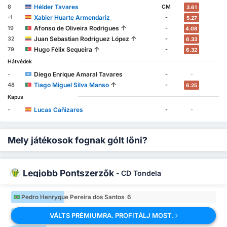
Hélder Tavares
8
CM
3.61
Xabier Huarte Armendariz
-1
-
5.27
↑
Afonso de Oliveira Rodrigues
19
-
4.08
↑
Juan Sebastian Rodríguez López
32
-
6.33
↑
Hugo Félix Sequeira
79
-
6.32
Hátvédek
Diego Enrique Amaral Tavares
-
-
-
↑
Tiago Miguel Silva Manso
48
-
6.25
Kapus
Lucas Cañizares
-
-
-
Mely játékosok fognak gólt lőni?
Legjobb Pontszerzők
-
CD Tondela
Pedro Henryque Pereira dos Santos 6
Pedro Henryque Pereira dos Santos 6
VÁLTS PRÉMIUMRA. PROFITÁLJ MOST.