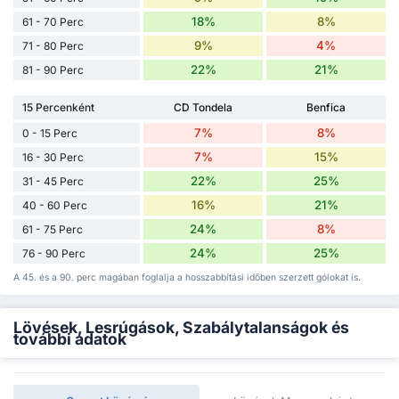
18%
8%
61 - 70 Perc
9%
4%
71 - 80 Perc
22%
21%
81 - 90 Perc
15 Percenként
CD Tondela
Benfica
7%
8%
0 - 15 Perc
7%
15%
16 - 30 Perc
22%
25%
31 - 45 Perc
16%
21%
40 - 60 Perc
24%
8%
61 - 75 Perc
24%
25%
76 - 90 Perc
A 45. és a 90. perc magában foglalja a hosszabbítási időben szerzett gólokat is.
Lövések, Lesrúgások, Szabálytalanságok és
további adatok