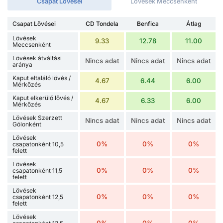
Csapat Lövései
Lövések Meccsenként
Csapat Lövései
CD Tondela
Benfica
Átlag
Lövések
9.33
12.78
11.00
Meccsenként
Lövések átváltási
Nincs adat
Nincs adat
Nincs adat
aránya
Kaput eltaláló lövés /
4.67
6.44
6.00
Mérkőzés
Kaput elkerülő lövés /
4.67
6.33
6.00
Mérkőzés
Lövések Szerzett
Nincs adat
Nincs adat
Nincs adat
Gólonként
Lövések
0%
0%
0%
csapatonként 10,5
felett
Lövések
0%
0%
0%
csapatonként 11,5
felett
Lövések
0%
0%
0%
csapatonként 12,5
felett
Lövések
0%
0%
0%