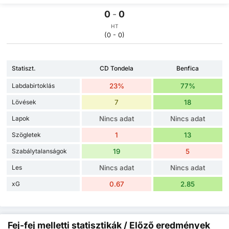
0
-
0
HT
(0 - 0)
Statiszt.
CD Tondela
Benfica
Labdabirtoklás
23%
77%
Lövések
7
18
Lapok
Nincs adat
Nincs adat
Szögletek
1
13
Szabálytalanságok
19
5
Les
Nincs adat
Nincs adat
xG
0.67
2.85
Fej-fej melletti statisztikák / Előző eredmények