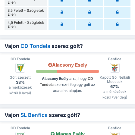
Ellen
3,5 Felett - Szögletek
Ellen
4,5 Felett - Szögletek
Ellen
Vajon
CD Tondela
szerez gólt?
CD Tondela
Benfica
Alacsony Esély
Gólt szerzett
Kapott Gól Nélküli
Alacsony Esély
arra, hogy
CD
Meccsek
33%
Tondela
szerezni fog egy gólt az
67%
a mérkőzések
adataink alapján.
a mérkőzések
közül (Hazai)
közül (Vendég)
Vajon
SL Benfica
szerez gólt?
CD Tondela
Benfica
Magas Esély