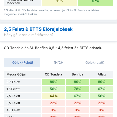
11%
67%
Meccsek
* Statisztikák CD Tondela hazai kapott rekordjairól és SL Benfica adatairól
idegenbeli mérkőzéseken.
2,5 Felett & BTTS Előrejelzések
Hány gól ezen a mérkőzésen?
CD Tondela és SL Benfica 0,5 - 4,5 felett és BTTS adatok.
Gólok (Felett)
1H/2H
Gólok (alatt)
Meccs Góljai
CD Tondela
Benfica
Átlag
89%
89%
89%
0,5 Felett
56%
78%
67%
1,5 Felett
44%
67%
56%
2,5 Felett
22%
22%
22%
3,5 Felett
0%
0%
0%
4,5 Felett