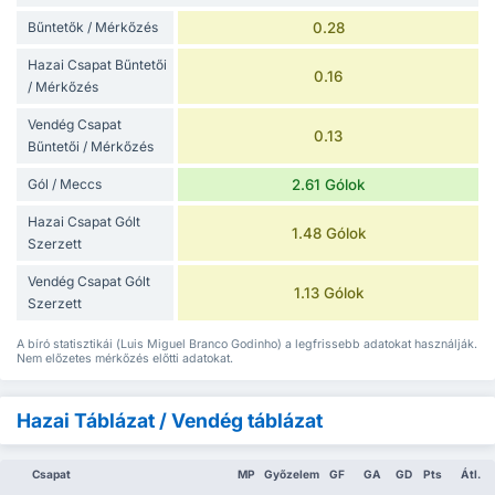
Bűntetők / Mérkőzés
0.28
Hazai Csapat Bűntetői
0.16
/ Mérkőzés
Vendég Csapat
0.13
Bűntetői / Mérkőzés
Gól / Meccs
2.61 Gólok
Hazai Csapat Gólt
1.48 Gólok
Szerzett
Vendég Csapat Gólt
1.13 Gólok
Szerzett
A bíró statisztikái (Luis Miguel Branco Godinho) a legfrissebb adatokat használják.
Nem előzetes mérkőzés előtti adatokat.
Hazai Táblázat / Vendég táblázat
Csapat
MP
Győzelem
GF
GA
GD
Pts
Átl.