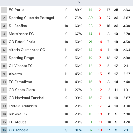
%
FC Porto
1
9
89%
19
2
17
25
2.33
Sporting Clube de Portugal
2
9
78%
30
3
27
22
3.67
SL Benfica
3
10
60%
23
7
16
22
3.00
Moreirense FC
4
9
67%
14
11
3
19
2.78
GD Estoril Praia
5
10
50%
21
14
7
18
3.50
Vitoria Guimaraes SC
6
11
45%
15
14
1
18
2.64
Sporting Braga
7
9
56%
19
7
12
17
2.89
Gil Vicente FC
8
9
56%
12
7
5
17
2.11
Alverca
9
11
45%
10
15
-5
17
2.27
FC Famalicao
10
10
40%
16
8
8
14
2.40
CD Santa Clara
11
11
27%
9
12
-3
11
1.91
CD Nacional Funchal
12
9
33%
16
17
-1
10
3.67
Estrela Amadora
13
10
20%
13
17
-4
10
3.00
Rio Ave FC
14
10
20%
10
18
-8
9
2.80
FC Arouca
15
10
20%
11
21
-10
9
3.20
CD Tondela
16
9
11%
6
13
-7
5
2.11