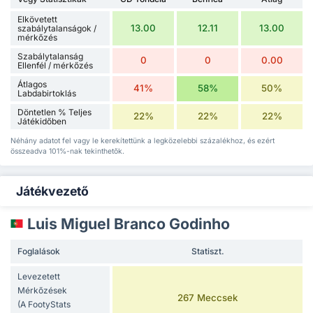
Elkövetett
13.00
12.11
13.00
szabálytalanságok /
mérkőzés
Szabálytalanság
0
0
0.00
Ellenfél / mérkőzés
Átlagos
41%
58%
50%
Labdabirtoklás
Döntetlen % Teljes
22%
22%
22%
Játékidőben
Néhány adatot fel vagy le kerekítettünk a legközelebbi százalékhoz, és ezért
összeadva 101%-nak tekinthetők.
Játékvezető
Luis Miguel Branco Godinho
Foglalások
Statiszt.
Levezetett
Mérkőzések
267 Meccsek
(A FootyStats