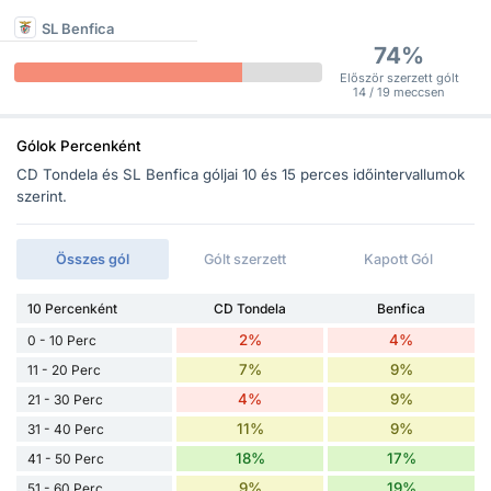
SL Benfica
74%
Először szerzett gólt
14 / 19 meccsen
Gólok Percenként
CD Tondela és SL Benfica góljai 10 és 15 perces időintervallumok
szerint.
Összes gól
Gólt szerzett
Kapott Gól
10 Percenként
CD Tondela
Benfica
2%
4%
0 - 10 Perc
7%
9%
11 - 20 Perc
4%
9%
21 - 30 Perc
11%
9%
31 - 40 Perc
18%
17%
41 - 50 Perc
9%
19%
51 - 60 Perc