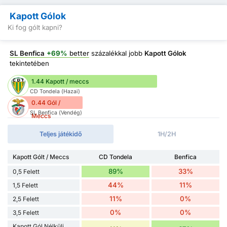
Kapott Gólok
Ki fog gólt kapni?
SL Benfica
+69%
better
százalékkal jobb
Kapott Gólok
tekintetében
1.44 Kapott / meccs
CD Tondela (Hazai)
0.44 Gól /
SL Benfica (Vendég)
Meccs
Teljes játékidő
1H/2H
Kapott Gólt / Meccs
CD Tondela
Benfica
89%
33%
0,5 Felett
44%
11%
1,5 Felett
11%
0%
2,5 Felett
0%
0%
3,5 Felett
Kapott Gól Nélküli