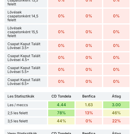
csapatonként 13,5
felett
Lövések
0%
0%
0%
csapatonként 14,5
felett
Lövések
0%
0%
0%
csapatonként 15,5
felett
Csapat Kaput Talált
0%
0%
0%
Lövései 3.5+
Csapat Kaput Talált
0%
0%
0%
Lövései 4.5+
Csapat Kaput Talált
0%
0%
0%
Lövései 5.5+
Csapat Kaput Talált
0%
0%
0%
Lövései 6.5+
Les Statisztikák
CD Tondela
Benfica
Átlag
4.44
1.63
3.00
Les / meccs
78%
13%
46%
2,5 les felett
44%
0%
22%
3,5 les felett
Vegy Statisztikák
CD Tondela
Benfica
Átlag