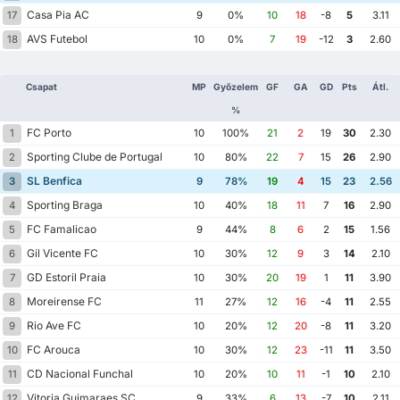
Casa Pia AC
17
9
0%
10
18
-8
5
3.11
AVS Futebol
18
10
0%
7
19
-12
3
2.60
Csapat
MP
Győzelem
GF
GA
GD
Pts
Átl.
%
FC Porto
1
10
100%
21
2
19
30
2.30
Sporting Clube de Portugal
2
10
80%
22
7
15
26
2.90
SL Benfica
3
9
78%
19
4
15
23
2.56
Sporting Braga
4
10
40%
18
11
7
16
2.90
FC Famalicao
5
9
44%
8
6
2
15
1.56
Gil Vicente FC
6
10
30%
12
9
3
14
2.10
GD Estoril Praia
7
10
30%
20
19
1
11
3.90
Moreirense FC
8
11
27%
12
16
-4
11
2.55
Rio Ave FC
9
10
20%
12
20
-8
11
3.20
FC Arouca
10
10
30%
12
23
-11
11
3.50
CD Nacional Funchal
11
10
20%
10
11
-1
10
2.10
Vitoria Guimaraes SC
12
9
33%
6
13
-7
10
2.11