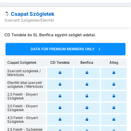
Csapat Szögletek
Szerzett Szögletek/Ellenfél
CD Tondela és SL Benfica egyéni szöglet adatai.
DATA FOR PREMIUM MEMBERS ONLY
Csapat Szögletek
CD Tondela
Benfica
Átlag
Szerzett szögletek /
Mérkőzés
Ellenfél által szerzett
szögletek / Mérkőzés
2,5 Felett - Elnyert
Szögletek
3,5 Felett - Elnyert
Szögletek
4,5 Felett - Elnyert
Szögletek
2,5 Felett - Szögletek