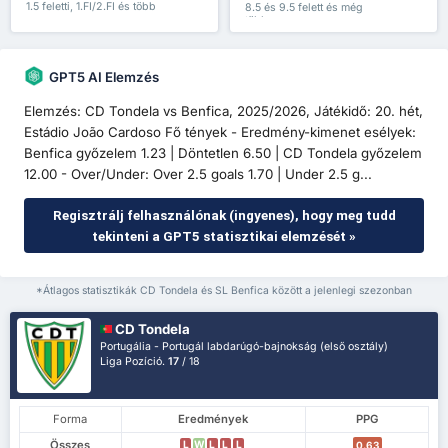
1.5 feletti, 1.FI/2.FI és több
8.5 és 9.5 felett és még
több
GPT5 AI Elemzés
Elemzés: CD Tondela vs Benfica, 2025/2026, Játékidő: 20. hét,
Estádio João Cardoso Fő tények - Eredmény-kimenet esélyek:
Benfica győzelem 1.23 | Döntetlen 6.50 | CD Tondela győzelem
12.00 - Over/Under: Over 2.5 goals 1.70 | Under 2.5 g...
Regisztrálj felhasználónak (ingyenes), hogy meg tudd
tekinteni a GPT5 statisztikai elemzését »
*Átlagos statisztikák CD Tondela és SL Benfica között a jelenlegi szezonban
CD Tondela
Portugália - Portugál labdarúgó-bajnokság (első osztály)
Liga Pozíció.
17
/ 18
Forma
Eredmények
PPG
Összes
L
W
L
L
L
0.63