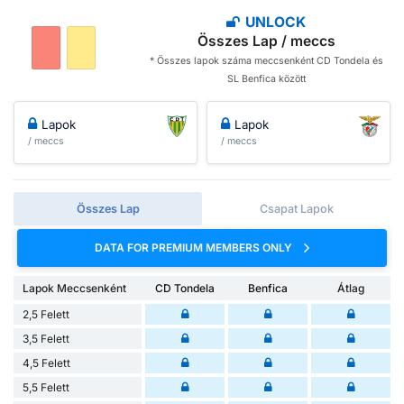
UNLOCK
Összes Lap / meccs
* Összes lapok száma meccsenként CD Tondela és
SL Benfica között
Lapok
Lapok
/ meccs
/ meccs
Összes Lap
Csapat Lapok
DATA FOR PREMIUM MEMBERS ONLY
Lapok Meccsenként
CD Tondela
Benfica
Átlag
2,5 Felett
3,5 Felett
4,5 Felett
5,5 Felett