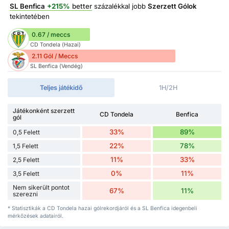
SL Benfica
+215%
better
százalékkal jobb
Szerzett Gólok
tekintetében
0.67 / meccs
CD Tondela (Hazai)
2.11 Gól / Meccs
SL Benfica (Vendég)
Teljes játékidő
1H/2H
Játékonként szerzett
CD Tondela
Benfica
gól
33%
89%
0,5 Felett
22%
78%
1,5 Felett
11%
33%
2,5 Felett
0%
11%
3,5 Felett
Nem sikerült pontot
67%
11%
szerezni
* Statisztikák a CD Tondela hazai gólrekordjáról és a SL Benfica idegenbeli
mérkőzések adatairól.