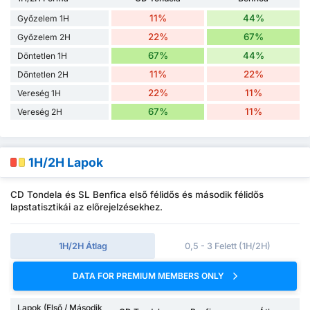
11%
44%
Győzelem 1H
22%
67%
Győzelem 2H
67%
44%
Döntetlen 1H
11%
22%
Döntetlen 2H
22%
11%
Vereség 1H
67%
11%
Vereség 2H
1H/2H Lapok
CD Tondela és SL Benfica első félidős és második félidős
lapstatisztikái az előrejelzésekhez.
1H/2H Átlag
0,5 - 3 Felett (1H/2H)
DATA FOR PREMIUM MEMBERS ONLY
Lapok (Első / Második