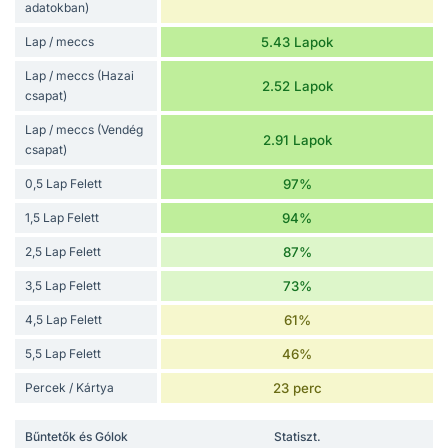
adatokban)
Lap / meccs
5.43 Lapok
Lap / meccs (Hazai
2.52 Lapok
csapat)
Lap / meccs (Vendég
2.91 Lapok
csapat)
0,5 Lap Felett
97%
1,5 Lap Felett
94%
2,5 Lap Felett
87%
3,5 Lap Felett
73%
4,5 Lap Felett
61%
5,5 Lap Felett
46%
Percek / Kártya
23 perc
Bűntetők és Gólok
Statiszt.