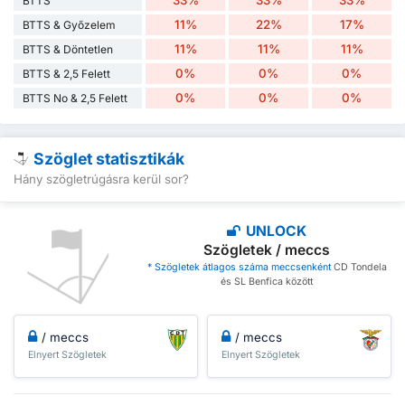
33%
33%
33%
BTTS
11%
22%
17%
BTTS & Győzelem
11%
11%
11%
BTTS & Döntetlen
0%
0%
0%
BTTS & 2,5 Felett
0%
0%
0%
BTTS No & 2,5 Felett
Szöglet statisztikák
Hány szögletrúgásra kerül sor?
UNLOCK
Szögletek / meccs
* Szögletek átlagos száma meccsenként
CD Tondela
és SL Benfica között
/ meccs
/ meccs
Elnyert Szögletek
Elnyert Szögletek