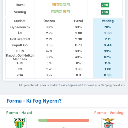
Hazai
D
D
W
W
W
2.20
Vendég
W
W
W
D
W
2.56
Statiszt.
Összes
Hazai
Vendég
Győzelem %
68%
60%
78%
Átl.
2.79
3.00
2.56
Gólt szerzett
2.21
2.30
2.11
Kapott Gól
0.58
0.70
0.44
BTTS
47%
60%
33%
Kapott Gól Nélküli
53%
40%
67%
Meccsek
FTS
5%
0%
11%
xG
1.76
1.85
1.66
xGA
0.92
0.9
0.95
Mit jelentenek ezek a statisztikai kifejezések? Olvasd el a Szójegyzéket
Forma - Ki Fog Nyerni?
Forma - Hazai
Forma - Vendég