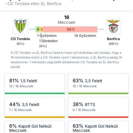
- CD Tondela ellen SL Benfica
16
Meccsek
6%
6%
88%
1 Győzelem
14 Győzelem
CD Tondela
Benfica
1 Döntetlen
(6%)
(88%)
(6%)
A CD Tondela vs SL Benfica head to head nyilvántartása azt mutatja, hogy a
16 mérkőzése közül a CD Tondela nyert 1 alkalommal, a SL Benfica pedig 14
alkalommal. 1 mérkőzés végződött döntetlennel CD Tondela és SL Benfica
között.
81%
63%
1,5 Felett
2,5 Felett
13 / 16 Meccsek
10 / 16 Meccsek
44%
38%
3,5 Felett
BTTS
7 / 16 Meccsek
6 / 16 Meccsek
6%
63%
Kapott Gól Nélküli
Kapott Gól Nélküli
Meccsek
Meccsek