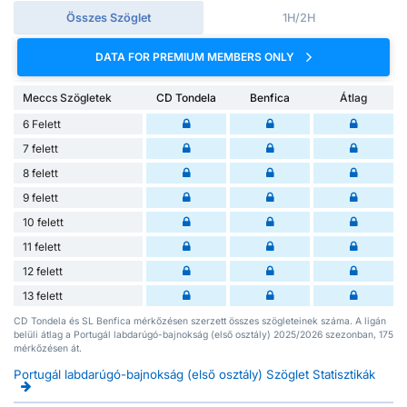
Összes Szöglet
1H/2H
DATA FOR PREMIUM MEMBERS ONLY
Meccs Szögletek
CD Tondela
Benfica
Átlag
6 Felett
7 felett
8 felett
9 felett
10 felett
11 felett
12 felett
13 felett
CD Tondela és SL Benfica mérkőzésen szerzett összes szögleteinek száma. A ligán
belüli átlag a Portugál labdarúgó-bajnokság (első osztály) 2025/2026 szezonban, 175
mérkőzésen át.
Portugál labdarúgó-bajnokság (első osztály) Szöglet Statisztikák