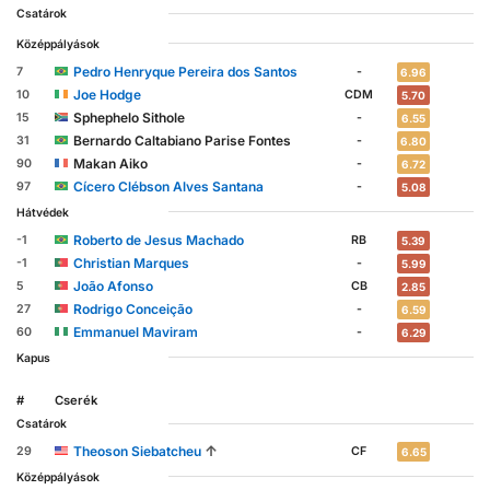
Csatárok
Középpályások
Pedro Henryque Pereira dos Santos
7
-
6.96
Joe Hodge
10
CDM
5.70
Sphephelo Sithole
15
-
6.55
Bernardo Caltabiano Parise Fontes
31
-
6.80
Makan Aiko
90
-
6.72
Cícero Clébson Alves Santana
97
-
5.08
Hátvédek
Roberto de Jesus Machado
-1
RB
5.39
Christian Marques
-1
-
5.99
João Afonso
5
CB
2.85
Rodrigo Conceição
27
-
6.59
Emmanuel Maviram
60
-
6.29
Kapus
#
Cserék
Csatárok
↑
Theoson Siebatcheu
29
CF
6.65
Középpályások