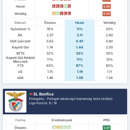
Hazai
L
L
L
W
L
0.56
Vendég
D
W
L
L
L
0.70
Statiszt.
Összes
Hazai
Vendég
Győzelem %
16%
11%
20%
Átl.
2.37
2.11
2.60
Gólt szerzett
0.63
0.67
0.60
Kapott Gól
1.74
1.44
2.00
BTTS
32%
33%
30%
Kapott Gól Nélküli
11%
11%
10%
Meccsek
FTS
63%
67%
60%
xG
1.15
1.19
1.11
xGA
1.46
1.59
1.34
SL Benfica
Portugália - Portugál labdarúgó-bajnokság (első osztály)
Liga Pozíció.
3
/ 18
Forma
Eredmények
PPG
Összes
W
D
W
W
W
2.37