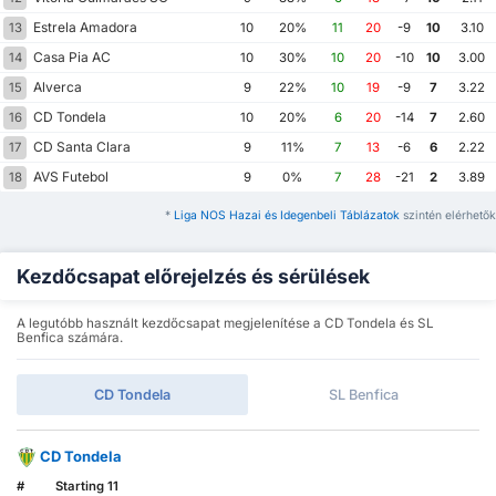
Estrela Amadora
13
10
20%
11
20
-9
10
3.10
Casa Pia AC
14
10
30%
10
20
-10
10
3.00
Alverca
15
9
22%
10
19
-9
7
3.22
CD Tondela
16
10
20%
6
20
-14
7
2.60
CD Santa Clara
17
9
11%
7
13
-6
6
2.22
AVS Futebol
18
9
0%
7
28
-21
2
3.89
*
Liga NOS Hazai és Idegenbeli Táblázatok
szintén elérhetők
Kezdőcsapat előrejelzés és sérülések
A legutóbb használt kezdőcsapat megjelenítése a CD Tondela és SL
Benfica számára.
CD Tondela
SL Benfica
CD Tondela
#
Starting 11