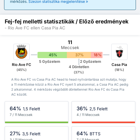
mérkőzés.
Szezon statisztika megjelenítése
Fej-fej melletti statisztikák / Előző eredmények
- Rio Ave FC ellen Casa Pia AC
11
Meccsek
45%
37%
18%
5 Győzelem
2 Győzelem
Rio Ave FC
Casa Pia
4 Döntetlen
(45%)
(18%)
(37%)
A Rio Ave FC vs Casa Pia AC head to head nyilvántartása azt mutatja, hogy
a 11 mérkőzése közül a Rio Ave FC nyert 5 alkalommal, a Casa Pia AC pedig
2 alkalommal. 4 mérkőzés végződött döntetlennel Rio Ave FC és Casa Pia
AC között.
64%
36%
1,5 Felett
2,5 Felett
7 / 11 Meccsek
4 / 11 Meccsek
27%
64%
3,5 Felett
BTTS
3 / 11 Meccsek
7 / 11 Meccsek