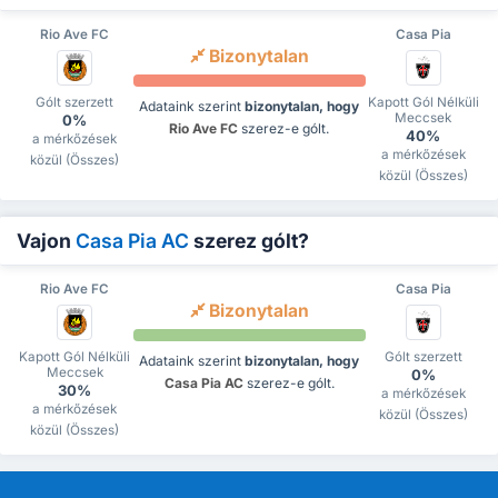
Rio Ave FC
Casa Pia
Bizonytalan
Gólt szerzett
Kapott Gól Nélküli
Adataink szerint
bizonytalan, hogy
Meccsek
0%
Rio Ave FC
szerez-e gólt.
40%
a mérkőzések
a mérkőzések
közül (Összes)
közül (Összes)
Vajon
Casa Pia AC
szerez gólt?
Rio Ave FC
Casa Pia
Bizonytalan
Kapott Gól Nélküli
Gólt szerzett
Adataink szerint
bizonytalan, hogy
Meccsek
0%
Casa Pia AC
szerez-e gólt.
30%
a mérkőzések
a mérkőzések
közül (Összes)
közül (Összes)