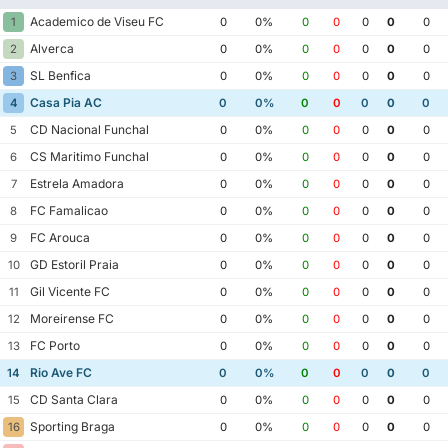
Academico de Viseu FC
1
0
0%
0
0
0
0
0
Alverca
2
0
0%
0
0
0
0
0
SL Benfica
3
0
0%
0
0
0
0
0
Casa Pia AC
4
0
0%
0
0
0
0
0
CD Nacional Funchal
5
0
0%
0
0
0
0
0
CS Maritimo Funchal
6
0
0%
0
0
0
0
0
Estrela Amadora
7
0
0%
0
0
0
0
0
FC Famalicao
8
0
0%
0
0
0
0
0
FC Arouca
9
0
0%
0
0
0
0
0
GD Estoril Praia
10
0
0%
0
0
0
0
0
Gil Vicente FC
11
0
0%
0
0
0
0
0
Moreirense FC
12
0
0%
0
0
0
0
0
FC Porto
13
0
0%
0
0
0
0
0
Rio Ave FC
14
0
0%
0
0
0
0
0
CD Santa Clara
15
0
0%
0
0
0
0
0
Sporting Braga
16
0
0%
0
0
0
0
0