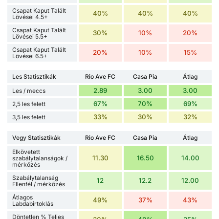
Csapat Kaput Talált
40%
40%
40%
Lövései 4.5+
Csapat Kaput Talált
30%
10%
20%
Lövései 5.5+
Csapat Kaput Talált
20%
10%
15%
Lövései 6.5+
Les Statisztikák
Rio Ave FC
Casa Pia
Átlag
2.89
3.00
3.00
Les / meccs
67%
70%
69%
2,5 les felett
33%
30%
32%
3,5 les felett
Vegy Statisztikák
Rio Ave FC
Casa Pia
Átlag
Elkövetett
11.30
16.50
14.00
szabálytalanságok /
mérkőzés
Szabálytalanság
12
12.2
12.00
Ellenfél / mérkőzés
Átlagos
49%
37%
43%
Labdabirtoklás
Döntetlen % Teljes