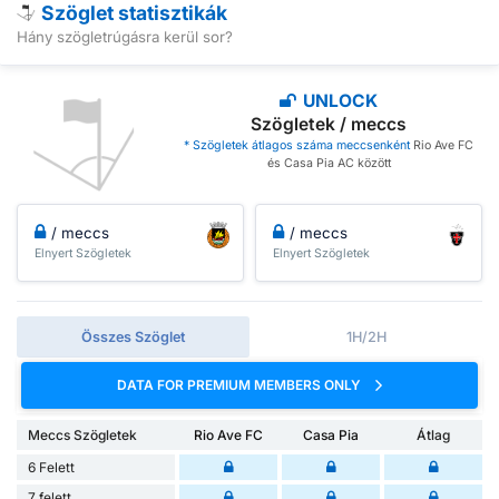
Szöglet statisztikák
Hány szögletrúgásra kerül sor?
UNLOCK
Szögletek / meccs
* Szögletek átlagos száma meccsenként
Rio Ave FC
és Casa Pia AC között
/ meccs
/ meccs
Elnyert Szögletek
Elnyert Szögletek
Összes Szöglet
1H/2H
DATA FOR PREMIUM MEMBERS ONLY
Meccs Szögletek
Rio Ave FC
Casa Pia
Átlag
6 Felett
7 felett