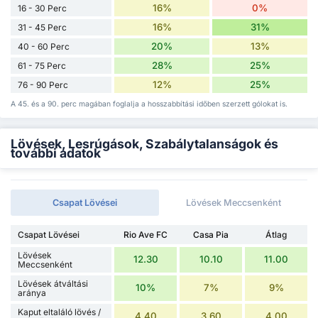
16%
0%
16 - 30 Perc
16%
31%
31 - 45 Perc
20%
13%
40 - 60 Perc
28%
25%
61 - 75 Perc
12%
25%
76 - 90 Perc
A 45. és a 90. perc magában foglalja a hosszabbítási időben szerzett gólokat is.
Lövések, Lesrúgások, Szabálytalanságok és
további adatok
Csapat Lövései
Lövések Meccsenként
Csapat Lövései
Rio Ave FC
Casa Pia
Átlag
Lövések
12.30
10.10
11.00
Meccsenként
Lövések átváltási
10%
7%
9%
aránya
Kaput eltaláló lövés /
4.40
3.60
4.00