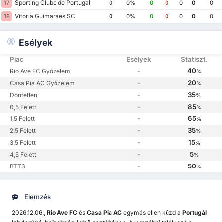
Sporting Clube de Portugal
17
0
0%
0
0
0
0
0
Vitoria Guimaraes SC
18
0
0%
0
0
0
0
0
Esélyek
Piac
Esélyek
Statiszt.
-
40
Rio Ave FC Győzelem
%
-
20
Casa Pia AC Győzelem
%
-
35
Döntetlen
%
-
85
0,5 Felett
%
-
65
1,5 Felett
%
-
35
2,5 Felett
%
-
15
3,5 Felett
%
-
5
4,5 Felett
%
-
50
BTTS
%
Elemzés
2026.12.06.,
Rio Ave FC
és
Casa Pia AC
egymás ellen küzd a
Portugál