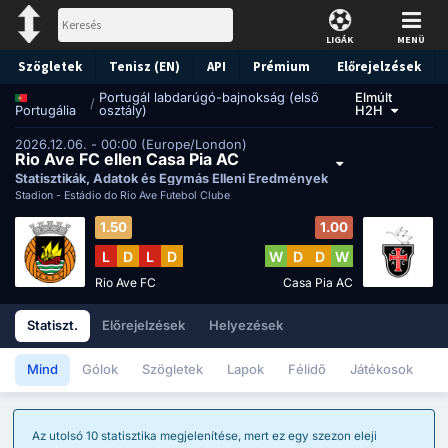
LIGÁK
MENÜ
Szögletek
Tenisz (EN)
API
Prémium
Előrejelzések
Portugál labdarúgó-bajnokság (első
Elmúlt
/
osztály)
H2H
Portugália
2026.12.06. - 00:00 (Europe/London)
Rio Ave FC ellen Casa Pia AC
Statisztikák, Adatok és Egymás Elleni Eredmények
Stadion -
Estádio do Rio Ave Futebol Clube
1.50
1.00
L
D
L
D
W
D
D
W
Rio Ave FC
Casa Pia AC
Statiszt.
Előrejelzések
Helyezések
Mind
Gólok
Szögletek
Lapok
Félidő
Játékosok
Az utolsó 10 statisztika megjelenítése, mert ez egy szezon eleji