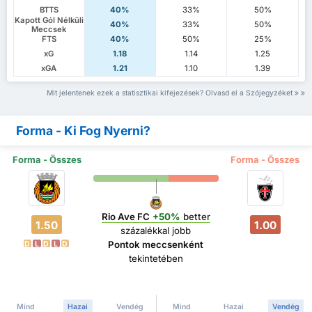
BTTS
40%
33%
50%
Kapott Gól Nélküli
40%
33%
50%
Meccsek
FTS
40%
50%
25%
xG
1.18
1.14
1.25
xGA
1.21
1.10
1.39
Mit jelentenek ezek a statisztikai kifejezések? Olvasd el a Szójegyzéket
Forma - Ki Fog Nyerni?
Forma - Összes
Forma - Összes
Rio Ave FC
+50%
better
1.50
1.00
százalékkal jobb
Pontok meccsenként
D
L
D
L
D
tekintetében
Mind
Hazai
Vendég
Mind
Hazai
Vendég