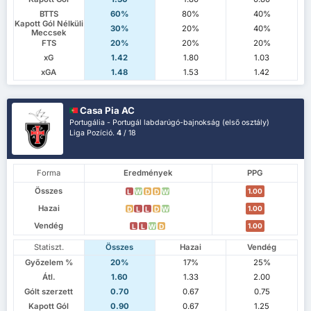
BTTS
60%
80%
40%
Kapott Gól Nélküli
30%
20%
40%
Meccsek
FTS
20%
20%
20%
xG
1.42
1.80
1.03
xGA
1.48
1.53
1.42
Casa Pia AC
Portugália - Portugál labdarúgó-bajnokság (első osztály)
Liga Pozíció.
4
/ 18
Forma
Eredmények
PPG
Összes
1.00
L
W
D
D
W
Hazai
1.00
D
L
L
D
W
Vendég
1.00
L
L
W
D
Statiszt.
Összes
Hazai
Vendég
Győzelem %
20%
17%
25%
Átl.
1.60
1.33
2.00
Gólt szerzett
0.70
0.67
0.75
Kapott Gól
0.90
0.67
1.25