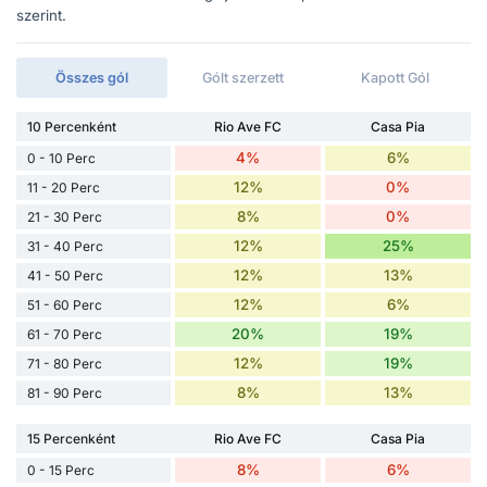
szerint.
Összes gól
Gólt szerzett
Kapott Gól
10 Percenként
Rio Ave FC
Casa Pia
4%
6%
0 - 10 Perc
12%
0%
11 - 20 Perc
8%
0%
21 - 30 Perc
12%
25%
31 - 40 Perc
12%
13%
41 - 50 Perc
12%
6%
51 - 60 Perc
20%
19%
61 - 70 Perc
12%
19%
71 - 80 Perc
8%
13%
81 - 90 Perc
15 Percenként
Rio Ave FC
Casa Pia
8%
6%
0 - 15 Perc