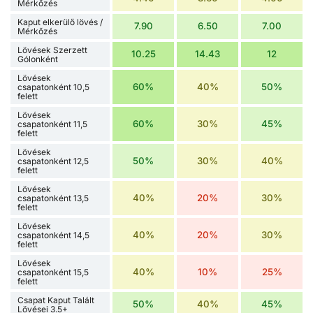
Mérkőzés
Kaput elkerülő lövés /
7.90
6.50
7.00
Mérkőzés
Lövések Szerzett
10.25
14.43
12
Gólonként
Lövések
60%
40%
50%
csapatonként 10,5
felett
Lövések
60%
30%
45%
csapatonként 11,5
felett
Lövések
50%
30%
40%
csapatonként 12,5
felett
Lövések
40%
20%
30%
csapatonként 13,5
felett
Lövések
40%
20%
30%
csapatonként 14,5
felett
Lövések
40%
10%
25%
csapatonként 15,5
felett
Csapat Kaput Talált
50%
40%
45%
Lövései 3.5+