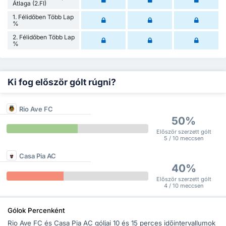
Átlaga (2.FI)
1. Félidőben Több Lap
%
2. Félidőben Több Lap
%
Ki fog először gólt rúgni?
Rio Ave FC
50%
Először szerzett gólt
5 / 10 meccsen
Casa Pia AC
40%
Először szerzett gólt
4 / 10 meccsen
Gólok Percenként
Rio Ave FC és Casa Pia AC góljai 10 és 15 perces időintervallumok