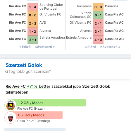
Sporting Clube
Rio Ave FC
Torreense
Casa Pia
1 - 4
0 - 0
de Portugal
Vitoria
Rio Ave FC
Gil Vicente FC
Casa Pia AC
0 - 0
0 - 1
Guimaraes SC
Rio Ave FC
AVS
Gil Vicente FC
Casa Pia AC
2 - 2
2 - 1
Rio Ave FC
Alverca
Alverca
Casa Pia AC
1 - 2
3 - 1
Estrela Amadora
Estrela Amadora
Rio Ave FC
Casa Pia AC
2 - 1
4 - 0
Előző
Következő
Előző
Következő
Szerzett Gólok
Ki fog több gólt szerezni?
Rio Ave FC
+71%
better
százalékkal jobb
Szerzett Gólok
tekintetében
1.2 Gól / Meccs
Rio Ave FC (Hazai)
0.7 Gól / Meccs
Casa Pia AC (Vendég)