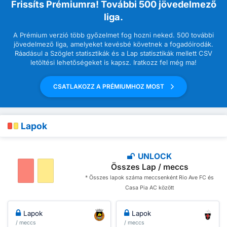
Frissíts Prémiumra! További 500 jövedelmező
liga.
A Prémium verzió több győzelmet fog hozni neked. 500 további
jövedelmező liga, amelyeket kevésbé követnek a fogadóirodák.
Ráadásul a Szöglet statisztikák és a Lap statisztikák mellett CSV
letöltési lehetőségeket is kapsz. Iratkozz fel még ma!
CSATLAKOZZ A PRÉMIUMHOZ MOST
Lapok
UNLOCK
Összes Lap / meccs
* Összes lapok száma meccsenként Rio Ave FC és
Casa Pia AC között
Lapok
Lapok
/ meccs
/ meccs