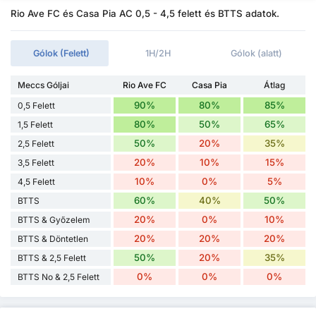
Rio Ave FC és Casa Pia AC 0,5 - 4,5 felett és BTTS adatok.
Gólok (Felett)
1H/2H
Gólok (alatt)
Meccs Góljai
Rio Ave FC
Casa Pia
Átlag
90%
80%
85%
0,5 Felett
80%
50%
65%
1,5 Felett
50%
20%
35%
2,5 Felett
20%
10%
15%
3,5 Felett
10%
0%
5%
4,5 Felett
60%
40%
50%
BTTS
20%
0%
10%
BTTS & Győzelem
20%
20%
20%
BTTS & Döntetlen
50%
20%
35%
BTTS & 2,5 Felett
0%
0%
0%
BTTS No & 2,5 Felett