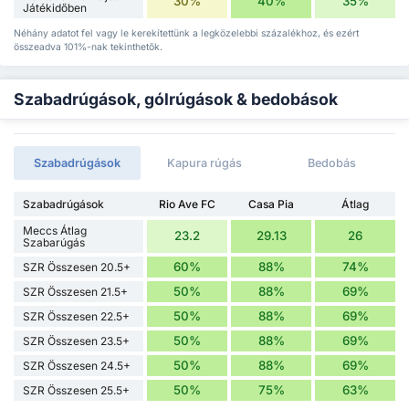
30%
40%
35%
Játékidőben
Néhány adatot fel vagy le kerekítettünk a legközelebbi százalékhoz, és ezért
összeadva 101%-nak tekinthetők.
Szabadrúgások, gólrúgások & bedobások
Szabadrúgások
Kapura rúgás
Bedobás
Szabadrúgások
Rio Ave FC
Casa Pia
Átlag
Meccs Átlag
23.2
29.13
26
Szabarúgás
60%
88%
74%
SZR Összesen 20.5+
50%
88%
69%
SZR Összesen 21.5+
50%
88%
69%
SZR Összesen 22.5+
50%
88%
69%
SZR Összesen 23.5+
50%
88%
69%
SZR Összesen 24.5+
50%
75%
63%
SZR Összesen 25.5+