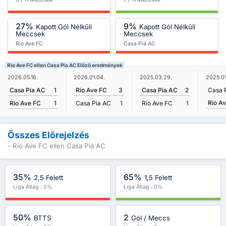
27%
9%
Kapott Gól Nélküli
Kapott Gól Nélküli
Meccsek
Meccsek
Rio Ave FC
Casa Pia AC
Rio Ave FC ellen Casa Pia AC Előző eredmények
2026.05.16.
2026.01.04.
2025.03.29.
2025.01
Casa Pia AC
1
Rio Ave FC
3
Casa Pia AC
2
Casa 
Rio A
Rio Ave FC
1
Casa Pia AC
1
Rio Ave FC
1
Összes Előrejelzés
- Rio Ave FC ellen Casa Pia AC
35%
65%
2,5 Felett
1,5 Felett
Liga Átlag : 0%
Liga Átlag : 0%
50%
2
BTTS
Gól / Meccs