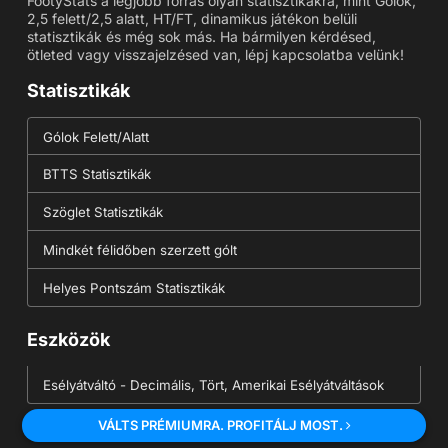
FootyStats a legjobb forrás olyan statisztikákra, mint Gólok,
2,5 felett/2,5 alatt, HT/FT, dinamikus játékon belüli
statisztikák és még sok más. Ha bármilyen kérdésed,
ötleted vagy visszajelzésed van, lépj kapcsolatba velünk!
Statisztikák
Gólok Felett/Alatt
BTTS Statisztikák
Szöglet Statisztikák
Mindkét félidőben szerzett gólt
Helyes Pontszám Statisztikák
Eszközök
Esélyátváltó - Decimális, Tört, Amerikai Esélyátváltások
VÁLTS PRÉMIUMRA. PROFITÁLJ MOST.
Több