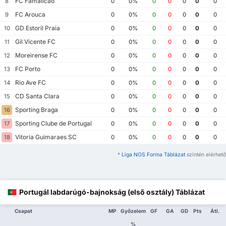
FC Famalicao
8
0
0%
0
0
0
0
0
FC Arouca
9
0
0%
0
0
0
0
0
GD Estoril Praia
10
0
0%
0
0
0
0
0
Gil Vicente FC
11
0
0%
0
0
0
0
0
Moreirense FC
12
0
0%
0
0
0
0
0
FC Porto
13
0
0%
0
0
0
0
0
Rio Ave FC
14
0
0%
0
0
0
0
0
CD Santa Clara
15
0
0%
0
0
0
0
0
Sporting Braga
16
0
0%
0
0
0
0
0
Sporting Clube de Portugal
17
0
0%
0
0
0
0
0
Vitoria Guimaraes SC
18
0
0%
0
0
0
0
0
*
Liga NOS Forma Táblázat
szintén elérhető
Portugál labdarúgó-bajnokság (első osztály) Táblázat
Csapat
MP
Győzelem
GF
GA
GD
Pts
Átl.
%