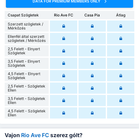
DATA FOR PREMIUM MEMBERS ONLY
Csapat Szögletek
Rio Ave FC
Casa Pia
Átlag
Szerzett szögletek /
Mérkőzés
Ellenfél által szerzett
szögletek / Mérkőzés
2,5 Felett - Elnyert
Szögletek
3,5 Felett - Elnyert
Szögletek
4,5 Felett - Elnyert
Szögletek
2,5 Felett - Szögletek
Ellen
3,5 Felett - Szögletek
Ellen
4,5 Felett - Szögletek
Ellen
Vajon
Rio Ave FC
szerez gólt?