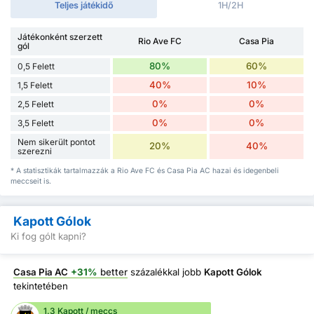
Teljes játékidő
1H/2H
Játékonként szerzett
Rio Ave FC
Casa Pia
gól
80%
60%
0,5 Felett
40%
10%
1,5 Felett
0%
0%
2,5 Felett
0%
0%
3,5 Felett
Nem sikerült pontot
20%
40%
szerezni
* A statisztikák tartalmazzák a Rio Ave FC és Casa Pia AC hazai és idegenbeli
meccseit is.
Kapott Gólok
Ki fog gólt kapni?
Casa Pia AC
+31%
better
százalékkal jobb
Kapott Gólok
tekintetében
1.3 Kapott / meccs