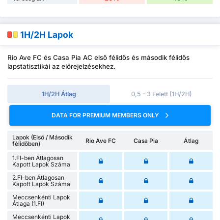
1H/2H Lapok
Rio Ave FC és Casa Pia AC első félidős és második félidős
lapstatisztikái az előrejelzésekhez.
1H/2H Átlag
0,5 - 3 Felett (1H/2H)
DATA FOR PREMIUM MEMBERS ONLY
Lapok (Első / Második
Rio Ave FC
Casa Pia
Átlag
félidőben)
1.FI-ben Átlagosan
Kapott Lapok Száma
2.FI-ben Átlagosan
Kapott Lapok Száma
Meccsenkénti Lapok
Átlaga (1.FI)
Meccsenkénti Lapok