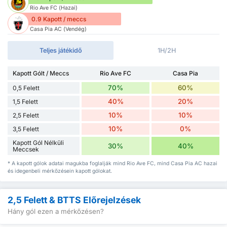
Rio Ave FC (Hazai)
0.9 Kapott / meccs
Casa Pia AC (Vendég)
Teljes játékidő
1H/2H
Kapott Gólt / Meccs
Rio Ave FC
Casa Pia
70%
60%
0,5 Felett
40%
20%
1,5 Felett
10%
10%
2,5 Felett
10%
0%
3,5 Felett
Kapott Gól Nélküli
30%
40%
Meccsek
* A kapott gólok adatai magukba foglalják mind Rio Ave FC, mind Casa Pia AC hazai
és idegenbeli mérkőzésein kapott gólokat.
2,5 Felett & BTTS Előrejelzések
Hány gól ezen a mérkőzésen?