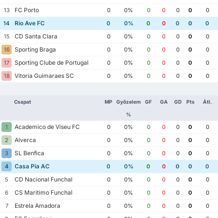
FC Porto
13
0
0%
0
0
0
0
0
Rio Ave FC
14
0
0%
0
0
0
0
0
CD Santa Clara
15
0
0%
0
0
0
0
0
Sporting Braga
16
0
0%
0
0
0
0
0
Sporting Clube de Portugal
17
0
0%
0
0
0
0
0
Vitoria Guimaraes SC
18
0
0%
0
0
0
0
0
Csapat
MP
Győzelem
GF
GA
GD
Pts
Átl.
%
Academico de Viseu FC
1
0
0%
0
0
0
0
0
Alverca
2
0
0%
0
0
0
0
0
SL Benfica
3
0
0%
0
0
0
0
0
Casa Pia AC
4
0
0%
0
0
0
0
0
CD Nacional Funchal
5
0
0%
0
0
0
0
0
CS Maritimo Funchal
6
0
0%
0
0
0
0
0
Estrela Amadora
7
0
0%
0
0
0
0
0