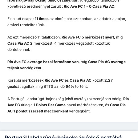
labdarúgó-bajnokság (első osztály)
ban. A legutóbbi találkozó a
következő eredménnyel zárult :
Rio Ave FC 1 - 0 Casa Pia AC.
Ez a két csapat
11 times
az elmúlt pár szezonban, az adatok alapján,
amivel rendelkezünk.
Az ezt megelőző 11 találkozón,
Rio Ave FC 5 mérkőzést nyert,
míg
Casa Pia AC 2
mérkőzést. 4 mérkőzés végződött közöttük
döntetlennel.
Rio Ave FC
average hazai formában van,
míg
Casa Pia AC
average
teljesít vendégként
.
Korábbi mérkőzések
Rio Ave FC
és
Casa Pia AC
között
2.27
goals
átlagoltak, míg BTTS az idő
64%
történt.
A Portugál labdarúgó-bajnokság (első osztály) szezonjában eddig,
Rio
Ave FC
átlagja
1 Points Per Game
hazai mérkőzéseken, és
Casa Pia
AC 1 pontot szerzett meccsenként
vendégként.
Portugál labdarúgó-bajnokság (első osztály)