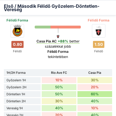
Első / Második Félidő Győzelem-Döntetlen-
Vereség
Félidő Forma
Félidő Forma
Casa Pia AC
+88%
better
0.80
1.50
százalékkal jobb
Félidő
Félidő
Félidő Forma
tekintetében
1H/2H Forma
Rio Ave FC
Casa Pia
10%
30%
Győzelem 1H
50%
20%
Győzelem 2H
50%
60%
Döntetlen 1H
30%
40%
Döntetlen 2H
40%
10%
Vereség 1H
20%
40%
Vereség 2H