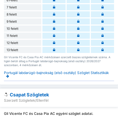
6 Felett
7 felett
8 felett
9 felett
10 felett
11 felett
12 felett
13 felett
Gil Vicente FC és Casa Pia AC mérkőzésen szerzett összes szögleteinek száma. A
ligán belüli átlag a Portugál labdarúgó-bajnokság (első osztály) 2026/2027
szezonban, 4 mérkőzésen át.
Portugál labdarúgó-bajnokság (első osztály) Szöglet Statisztikák
Csapat Szögletek
Szerzett Szögletek/Ellenfél
Gil Vicente FC és Casa Pia AC egyéni szöglet adatai.