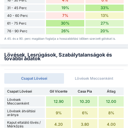
4%
0%
16 - 30 Perc
19%
33%
31 - 45 Perc
7%
13%
40 - 60 Perc
30%
27%
61 - 75 Perc
26%
20%
76 - 90 Perc
A 45. és a 90. perc magában foglalja a hosszabbítási időben szerzett gólokat is.
Lövések, Lesrúgások, Szabálytalanságok és
további adatok
Csapat Lövései
Lövések Meccsenként
Csapat Lövései
Gil Vicente
Casa Pia
Átlag
Lövések
12.90
10.20
12.00
Meccsenként
Lövések átváltási
9%
6%
8%
aránya
Kaput eltaláló lövés /
4.20
3.80
4.00
Mérkőzés