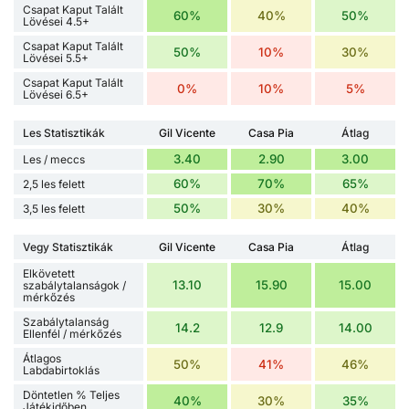
Csapat Kaput Talált
60%
40%
50%
Lövései 4.5+
Csapat Kaput Talált
50%
10%
30%
Lövései 5.5+
Csapat Kaput Talált
0%
10%
5%
Lövései 6.5+
Les Statisztikák
Gil Vicente
Casa Pia
Átlag
3.40
2.90
3.00
Les / meccs
60%
70%
65%
2,5 les felett
50%
30%
40%
3,5 les felett
Vegy Statisztikák
Gil Vicente
Casa Pia
Átlag
Elkövetett
13.10
15.90
15.00
szabálytalanságok /
mérkőzés
Szabálytalanság
14.2
12.9
14.00
Ellenfél / mérkőzés
Átlagos
50%
41%
46%
Labdabirtoklás
Döntetlen % Teljes
40%
30%
35%
Játékidőben