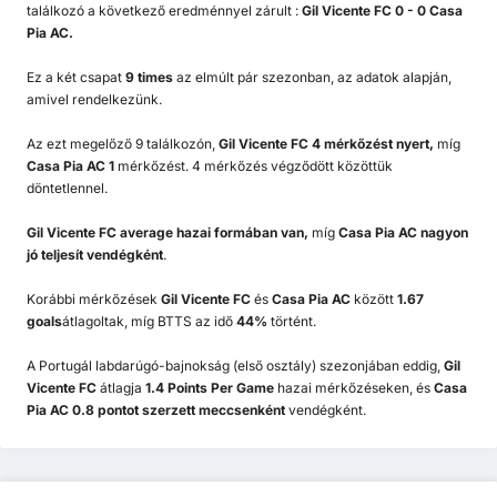
találkozó a következő eredménnyel zárult :
Gil Vicente FC 0 - 0 Casa
Pia AC.
Ez a két csapat
9 times
az elmúlt pár szezonban, az adatok alapján,
amivel rendelkezünk.
Az ezt megelőző 9 találkozón,
Gil Vicente FC 4 mérkőzést nyert,
míg
Casa Pia AC 1
mérkőzést. 4 mérkőzés végződött közöttük
döntetlennel.
Gil Vicente FC
average hazai formában van,
míg
Casa Pia AC
nagyon
jó teljesít vendégként
.
Korábbi mérkőzések
Gil Vicente FC
és
Casa Pia AC
között
1.67
goals
átlagoltak, míg BTTS az idő
44%
történt.
A Portugál labdarúgó-bajnokság (első osztály) szezonjában eddig,
Gil
Vicente FC
átlagja
1.4 Points Per Game
hazai mérkőzéseken, és
Casa
Pia AC 0.8 pontot szerzett meccsenként
vendégként.