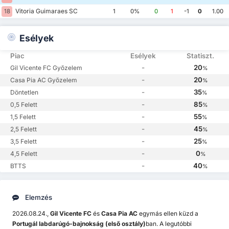
Vitoria Guimaraes SC
18
1
0%
0
1
-1
0
1.00
Esélyek
Piac
Esélyek
Statiszt.
-
20
Gil Vicente FC Győzelem
%
-
20
Casa Pia AC Győzelem
%
-
35
Döntetlen
%
-
85
0,5 Felett
%
-
55
1,5 Felett
%
-
45
2,5 Felett
%
-
25
3,5 Felett
%
-
0
4,5 Felett
%
-
40
BTTS
%
Elemzés
2026.08.24.,
Gil Vicente FC
és
Casa Pia AC
egymás ellen küzd a
Portugál labdarúgó-bajnokság (első osztály)
ban. A legutóbbi