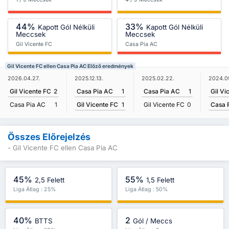
44%
33%
Kapott Gól Nélküli
Kapott Gól Nélküli
Meccsek
Meccsek
Gil Vicente FC
Casa Pia AC
Gil Vicente FC ellen Casa Pia AC Előző eredmények
2025.12.13.
2024.0
2026.04.27.
2025.02.22.
Casa Pia AC
1
Gil Vi
Gil Vicente FC
2
Casa Pia AC
1
Gil Vicente FC
1
Casa 
Casa Pia AC
1
Gil Vicente FC
0
Összes Előrejelzés
- Gil Vicente FC ellen Casa Pia AC
45%
55%
2,5 Felett
1,5 Felett
Liga Átlag : 25%
Liga Átlag : 50%
40%
2
BTTS
Gól / Meccs