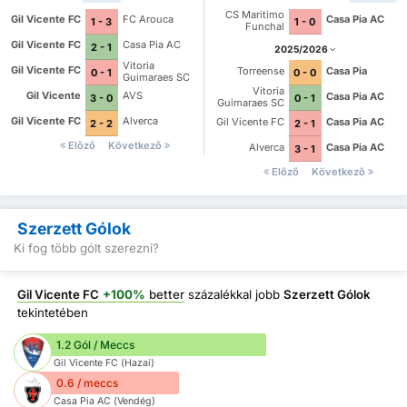
CS Maritimo
Gil Vicente FC
FC Arouca
Casa Pia AC
1 - 3
1 - 0
Funchal
Gil Vicente FC
Casa Pia AC
2 - 1
2025/2026
Vitoria
Gil Vicente FC
Torreense
Casa Pia
0 - 1
0 - 0
Guimaraes SC
Vitoria
Gil Vicente
AVS
Casa Pia AC
3 - 0
0 - 1
Guimaraes SC
Gil Vicente FC
Alverca
Gil Vicente FC
Casa Pia AC
2 - 2
2 - 1
Előző
Következő
Alverca
Casa Pia AC
3 - 1
Előző
Következő
Szerzett Gólok
Ki fog több gólt szerezni?
Gil Vicente FC
+100%
better
százalékkal jobb
Szerzett Gólok
tekintetében
1.2 Gól / Meccs
Gil Vicente FC (Hazai)
0.6 / meccs
Casa Pia AC (Vendég)