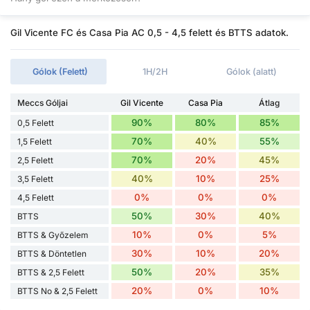
Gil Vicente FC és Casa Pia AC 0,5 - 4,5 felett és BTTS adatok.
Gólok (Felett)
1H/2H
Gólok (alatt)
Meccs Góljai
Gil Vicente
Casa Pia
Átlag
90%
80%
85%
0,5 Felett
70%
40%
55%
1,5 Felett
70%
20%
45%
2,5 Felett
40%
10%
25%
3,5 Felett
0%
0%
0%
4,5 Felett
50%
30%
40%
BTTS
10%
0%
5%
BTTS & Győzelem
30%
10%
20%
BTTS & Döntetlen
50%
20%
35%
BTTS & 2,5 Felett
20%
0%
10%
BTTS No & 2,5 Felett