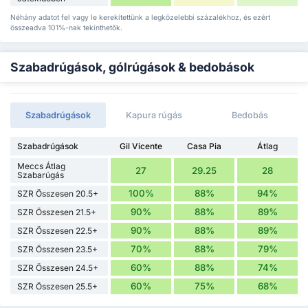
Néhány adatot fel vagy le kerekítettünk a legközelebbi százalékhoz, és ezért
összeadva 101%-nak tekinthetők.
Szabadrúgások, gólrúgások & bedobások
Szabadrúgások
Kapura rúgás
Bedobás
Szabadrúgások
Gil Vicente
Casa Pia
Átlag
Meccs Átlag
27
29.25
28
Szabarúgás
100%
88%
94%
SZR Összesen 20.5+
90%
88%
89%
SZR Összesen 21.5+
90%
88%
89%
SZR Összesen 22.5+
70%
88%
79%
SZR Összesen 23.5+
60%
88%
74%
SZR Összesen 24.5+
60%
75%
68%
SZR Összesen 25.5+