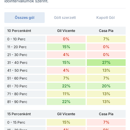
időintervallumok szerint.
Összes gól
Gólt szerzett
Kapott Gól
10 Percenként
Gil Vicente
Casa Pia
0%
7%
0 - 10 Perc
15%
0%
11 - 20 Perc
4%
0%
21 - 30 Perc
15%
27%
31 - 40 Perc
4%
13%
41 - 50 Perc
7%
7%
51 - 60 Perc
22%
20%
61 - 70 Perc
11%
13%
71 - 80 Perc
22%
13%
81 - 90 Perc
15 Percenként
Gil Vicente
Casa Pia
15%
7%
0 - 15 Perc