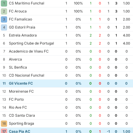
CS Maritimo Funchal
1
1
100%
1
0
1
3
1.00
FC Arouca
2
1
100%
1
0
1
3
1.00
FC Famalicao
3
1
0%
1
1
0
1
2.00
GD Estoril Praia
4
1
0%
1
1
0
1
2.00
Estrela Amadora
5
1
0%
2
2
0
1
4.00
Sporting Clube de Portugal
6
1
0%
2
2
0
1
4.00
Academico de Viseu FC
7
0
0%
0
0
0
0
0
Alverca
8
0
0%
0
0
0
0
0
SL Benfica
9
0
0%
0
0
0
0
0
CD Nacional Funchal
10
0
0%
0
0
0
0
0
Gil Vicente FC
11
0
0%
0
0
0
0
0
Moreirense FC
12
0
0%
0
0
0
0
0
FC Porto
13
0
0%
0
0
0
0
0
Rio Ave FC
14
0
0%
0
0
0
0
0
CD Santa Clara
15
0
0%
0
0
0
0
0
Sporting Braga
16
0
0%
0
0
0
0
0
Casa Pia AC
17
1
0%
0
1
-1
0
1.00