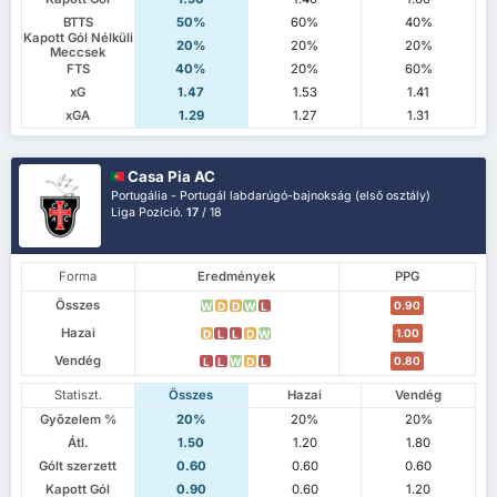
BTTS
50%
60%
40%
Kapott Gól Nélküli
20%
20%
20%
Meccsek
FTS
40%
20%
60%
xG
1.47
1.53
1.41
xGA
1.29
1.27
1.31
Casa Pia AC
Portugália - Portugál labdarúgó-bajnokság (első osztály)
Liga Pozíció.
17
/ 18
Forma
Eredmények
PPG
Összes
0.90
W
D
D
W
L
Hazai
1.00
D
L
L
D
W
Vendég
0.80
L
L
W
D
L
Statiszt.
Összes
Hazai
Vendég
Győzelem %
20%
20%
20%
Átl.
1.50
1.20
1.80
Gólt szerzett
0.60
0.60
0.60
Kapott Gól
0.90
0.60
1.20