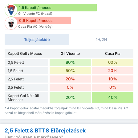
1.5 Kapott / meccs
Gil Vicente FC (Hazai)
0.9 Kapott / meccs
Casa Pia AC (Vendég)
Teljes játékidő
1H/2H
Kapott Gólt / Meccs
Gil Vicente
Casa Pia
80%
60%
0,5 Felett
50%
20%
1,5 Felett
20%
10%
2,5 Felett
0%
0%
3,5 Felett
Kapott Gól Nélküli
20%
40%
Meccsek
* A kapott gólok adatai magukba foglalják mind Gil Vicente FC, mind Casa Pia AC
hazai és idegenbeli mérkőzésein kapott gólokat.
2,5 Felett & BTTS Előrejelzések
Hány gól ezen a mérkőzésen?