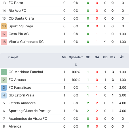
FC Porto
13
0
0%
0
0
0
0
0
Rio Ave FC
14
0
0%
0
0
0
0
0
CD Santa Clara
15
0
0%
0
0
0
0
0
Sporting Braga
16
0
0%
0
0
0
0
0
Casa Pia AC
17
1
0%
0
1
-1
0
1.00
Vitoria Guimaraes SC
18
1
0%
0
1
-1
0
1.00
Csapat
MP
Győzelem
GF
GA
GD
Pts
Átl.
%
CS Maritimo Funchal
1
1
100%
1
0
1
3
1.00
FC Arouca
2
1
100%
1
0
1
3
1.00
FC Famalicao
3
1
0%
1
1
0
1
2.00
GD Estoril Praia
4
1
0%
1
1
0
1
2.00
Estrela Amadora
5
1
0%
2
2
0
1
4.00
Sporting Clube de Portugal
6
1
0%
2
2
0
1
4.00
Academico de Viseu FC
7
0
0%
0
0
0
0
0
Alverca
8
0
0%
0
0
0
0
0