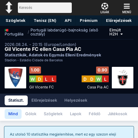
LIGÁK
MENÜ
Szögletek
Tenisz (EN)
API
Prémium
Előrejelzések
Portugál labdarúgó-bajnokság (első
Elmúlt
/
osztály)
H2H
Portugália
2026.08.24. - 20:15 (Europe/London)
Gil Vicente FC ellen Casa Pia AC
Statisztikák, Adatok és Egymás Elleni Eredmények
Stadion -
Estádio Cidade de Barcelos
1.00
0.90
W
D
L
L
D
D
W
L
Gil Vicente FC
Casa Pia AC
Statiszt.
Előrejelzések
Helyezések
Mind
Gólok
Szögletek
Lapok
Félidő
Játékosok
Az utolsó 10 statisztika megjelenítése, mert ez egy szezon eleji