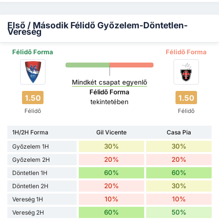
Első / Második Félidő Győzelem-Döntetlen-
Vereség
Félidő Forma
Félidő Forma
Mindkét csapat egyenlő
Félidő Forma
1.50
1.50
tekintetében
Félidő
Félidő
1H/2H Forma
Gil Vicente
Casa Pia
30%
30%
Győzelem 1H
20%
20%
Győzelem 2H
60%
60%
Döntetlen 1H
20%
30%
Döntetlen 2H
10%
10%
Vereség 1H
60%
50%
Vereség 2H