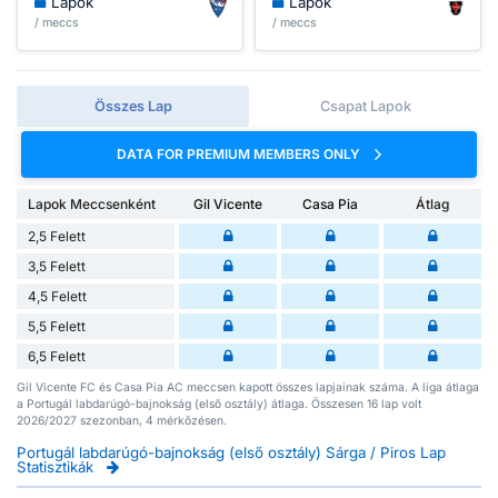
Lapok
Lapok
/ meccs
/ meccs
Összes Lap
Csapat Lapok
DATA FOR PREMIUM MEMBERS ONLY
Lapok Meccsenként
Gil Vicente
Casa Pia
Átlag
2,5 Felett
3,5 Felett
4,5 Felett
5,5 Felett
6,5 Felett
Gil Vicente FC és Casa Pia AC meccsen kapott összes lapjainak száma. A liga átlaga
a Portugál labdarúgó-bajnokság (első osztály) átlaga. Összesen 16 lap volt
2026/2027 szezonban, 4 mérkőzésen.
Portugál labdarúgó-bajnokság (első osztály) Sárga / Piros Lap
Statisztikák