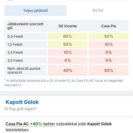
Teljes játékidő
1H/2H
Játékonként szerzett
Gil Vicente
Casa Pia
gól
60%
50%
0,5 Felett
50%
10%
1,5 Felett
10%
0%
2,5 Felett
0%
0%
3,5 Felett
Nem sikerült pontot
40%
50%
szerezni
* A statisztikák tartalmazzák a Gil Vicente FC és Casa Pia AC hazai és idegenbeli
meccseit is.
Kapott Gólok
Ki fog gólt kapni?
Casa Pia AC
+40%
better
százalékkal jobb
Kapott Gólok
tekintetében