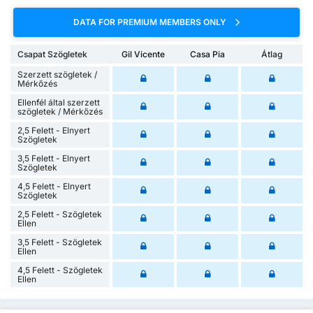
DATA FOR PREMIUM MEMBERS ONLY
Csapat Szögletek
Gil Vicente
Casa Pia
Átlag
Szerzett szögletek /
Mérkőzés
Ellenfél által szerzett
szögletek / Mérkőzés
2,5 Felett - Elnyert
Szögletek
3,5 Felett - Elnyert
Szögletek
4,5 Felett - Elnyert
Szögletek
2,5 Felett - Szögletek
Ellen
3,5 Felett - Szögletek
Ellen
4,5 Felett - Szögletek
Ellen