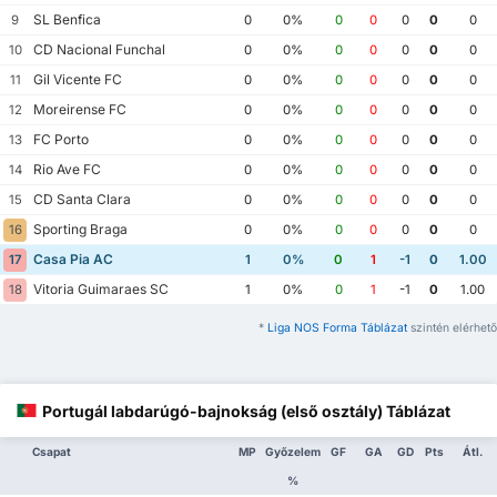
SL Benfica
9
0
0%
0
0
0
0
0
CD Nacional Funchal
10
0
0%
0
0
0
0
0
Gil Vicente FC
11
0
0%
0
0
0
0
0
Moreirense FC
12
0
0%
0
0
0
0
0
FC Porto
13
0
0%
0
0
0
0
0
Rio Ave FC
14
0
0%
0
0
0
0
0
CD Santa Clara
15
0
0%
0
0
0
0
0
Sporting Braga
16
0
0%
0
0
0
0
0
Casa Pia AC
17
1
0%
0
1
-1
0
1.00
Vitoria Guimaraes SC
18
1
0%
0
1
-1
0
1.00
*
Liga NOS Forma Táblázat
szintén elérhető
Portugál labdarúgó-bajnokság (első osztály) Táblázat
Csapat
MP
Győzelem
GF
GA
GD
Pts
Átl.
%