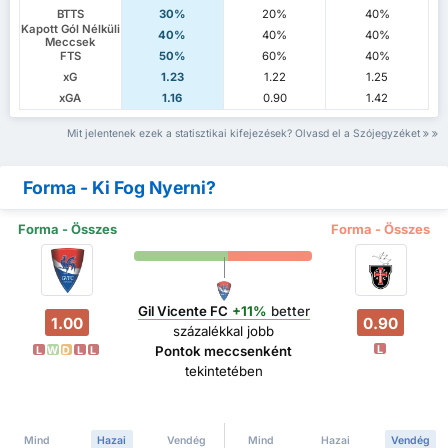
BTTS
30%
20%
40%
Kapott Gól Nélküli
40%
40%
40%
Meccsek
FTS
50%
60%
40%
xG
1.23
1.22
1.25
xGA
1.16
0.90
1.42
Mit jelentenek ezek a statisztikai kifejezések? Olvasd el a Szójegyzéket
Forma - Ki Fog Nyerni?
Forma - Összes
Forma - Összes
Gil Vicente FC
+11%
better
1.00
0.90
százalékkal jobb
L
Pontok meccsenként
L
W
D
L
L
tekintetében
Mind
Hazai
Vendég
Mind
Hazai
Vendég