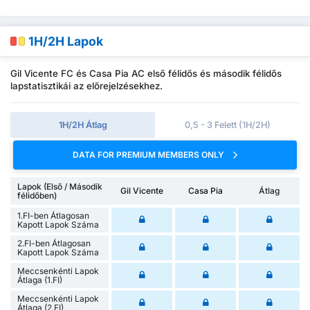
1H/2H Lapok
Gil Vicente FC és Casa Pia AC első félidős és második félidős
lapstatisztikái az előrejelzésekhez.
1H/2H Átlag
0,5 - 3 Felett (1H/2H)
DATA FOR PREMIUM MEMBERS ONLY
Lapok (Első / Második
Gil Vicente
Casa Pia
Átlag
félidőben)
1.FI-ben Átlagosan
Kapott Lapok Száma
2.FI-ben Átlagosan
Kapott Lapok Száma
Meccsenkénti Lapok
Átlaga (1.FI)
Meccsenkénti Lapok
Átlaga (2.FI)