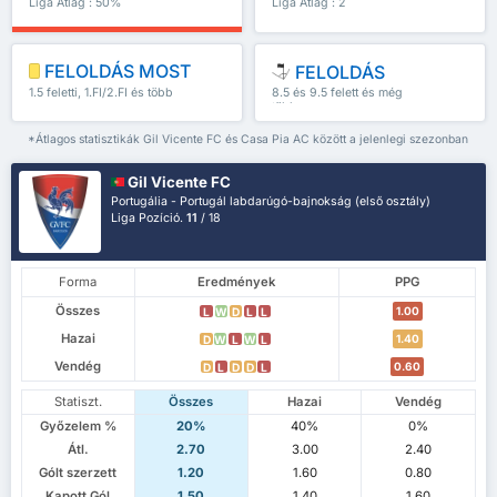
Liga Átlag : 50%
Liga Átlag : 2
FELOLDÁS MOST
FELOLDÁS
1.5 feletti, 1.FI/2.FI és több
8.5 és 9.5 felett és még
több
*Átlagos statisztikák Gil Vicente FC és Casa Pia AC között a jelenlegi szezonban
Gil Vicente FC
Portugália - Portugál labdarúgó-bajnokság (első osztály)
Liga Pozíció.
11
/ 18
Forma
Eredmények
PPG
Összes
1.00
L
W
D
L
L
Hazai
1.40
D
W
L
W
L
Vendég
0.60
D
L
D
D
L
Statiszt.
Összes
Hazai
Vendég
Győzelem %
20%
40%
0%
Átl.
2.70
3.00
2.40
Gólt szerzett
1.20
1.60
0.80
Kapott Gól
1.50
1.40
1.60