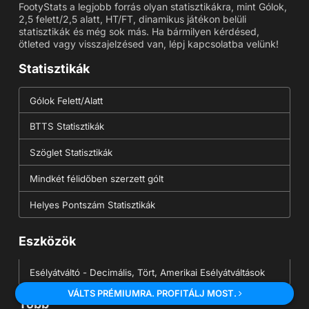
FootyStats a legjobb forrás olyan statisztikákra, mint Gólok,
2,5 felett/2,5 alatt, HT/FT, dinamikus játékon belüli
statisztikák és még sok más. Ha bármilyen kérdésed,
ötleted vagy visszajelzésed van, lépj kapcsolatba velünk!
Statisztikák
Gólok Felett/Alatt
BTTS Statisztikák
Szöglet Statisztikák
Mindkét félidőben szerzett gólt
Helyes Pontszám Statisztikák
Eszközök
Esélyátváltó - Decimális, Tört, Amerikai Esélyátváltások
VÁLTS PRÉMIUMRA. PROFITÁLJ MOST.
Több