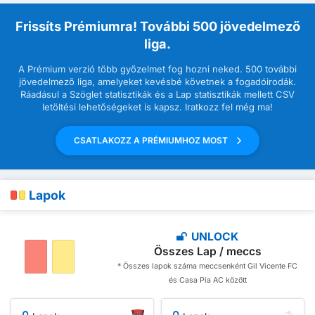
Frissíts Prémiumra! További 500 jövedelmező
liga.
A Prémium verzió több győzelmet fog hozni neked. 500 további
jövedelmező liga, amelyeket kevésbé követnek a fogadóirodák.
Ráadásul a Szöglet statisztikák és a Lap statisztikák mellett CSV
letöltési lehetőségeket is kapsz. Iratkozz fel még ma!
CSATLAKOZZ A PRÉMIUMHOZ MOST
Lapok
UNLOCK
Összes Lap / meccs
* Összes lapok száma meccsenként Gil Vicente FC
és Casa Pia AC között