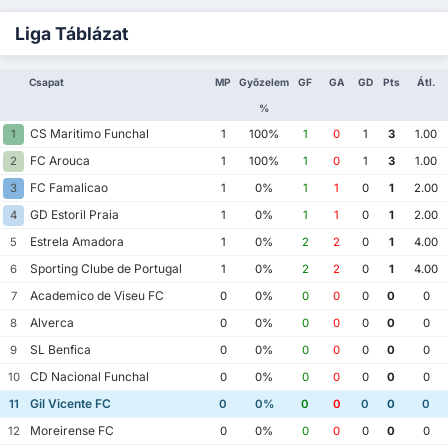
Liga Táblázat
Csapat
MP
Győzelem
GF
GA
GD
Pts
Átl.
%
CS Maritimo Funchal
1
1
100%
1
0
1
3
1.00
FC Arouca
2
1
100%
1
0
1
3
1.00
FC Famalicao
3
1
0%
1
1
0
1
2.00
GD Estoril Praia
4
1
0%
1
1
0
1
2.00
Estrela Amadora
5
1
0%
2
2
0
1
4.00
Sporting Clube de Portugal
6
1
0%
2
2
0
1
4.00
Academico de Viseu FC
7
0
0%
0
0
0
0
0
Alverca
8
0
0%
0
0
0
0
0
SL Benfica
9
0
0%
0
0
0
0
0
CD Nacional Funchal
10
0
0%
0
0
0
0
0
Gil Vicente FC
11
0
0%
0
0
0
0
0
Moreirense FC
12
0
0%
0
0
0
0
0