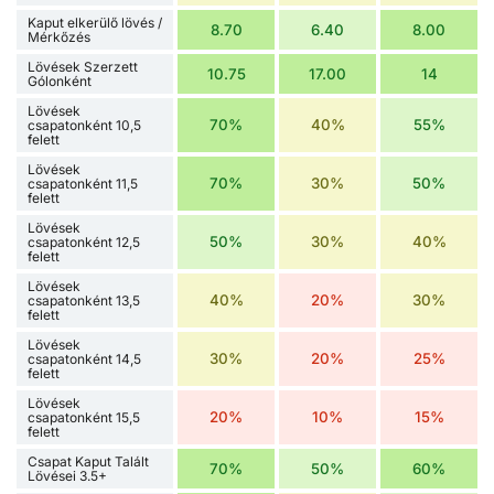
Kaput elkerülő lövés /
8.70
6.40
8.00
Mérkőzés
Lövések Szerzett
10.75
17.00
14
Gólonként
Lövések
70%
40%
55%
csapatonként 10,5
felett
Lövések
70%
30%
50%
csapatonként 11,5
felett
Lövések
50%
30%
40%
csapatonként 12,5
felett
Lövések
40%
20%
30%
csapatonként 13,5
felett
Lövések
30%
20%
25%
csapatonként 14,5
felett
Lövések
20%
10%
15%
csapatonként 15,5
felett
Csapat Kaput Talált
70%
50%
60%
Lövései 3.5+