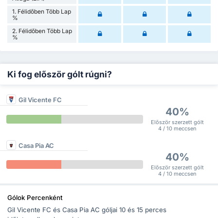
1. Félidőben Több Lap
%
2. Félidőben Több Lap
%
Ki fog először gólt rúgni?
Gil Vicente FC
40%
Először szerzett gólt
4 / 10 meccsen
Casa Pia AC
40%
Először szerzett gólt
4 / 10 meccsen
Gólok Percenként
Gil Vicente FC és Casa Pia AC góljai 10 és 15 perces