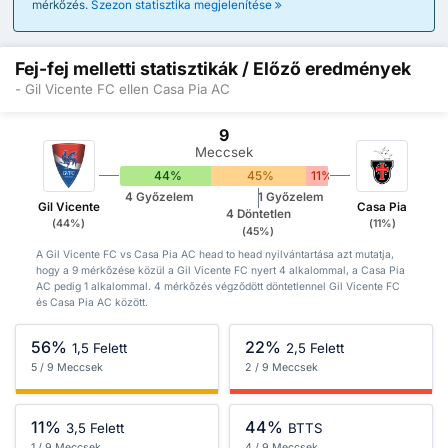
mérkőzés.
Szezon statisztika megjelenítése
Fej-fej melletti statisztikák / Előző eredmények
- Gil Vicente FC ellen Casa Pia AC
9
Meccsek
44%
45%
11%
4 Győzelem
1 Győzelem
Gil Vicente
Casa Pia
4 Döntetlen
(44%)
(11%)
(45%)
A Gil Vicente FC vs Casa Pia AC head to head nyilvántartása azt mutatja,
hogy a 9 mérkőzése közül a Gil Vicente FC nyert 4 alkalommal, a Casa Pia
AC pedig 1 alkalommal. 4 mérkőzés végződött döntetlennel Gil Vicente FC
és Casa Pia AC között.
56%
22%
1,5 Felett
2,5 Felett
5 / 9 Meccsek
2 / 9 Meccsek
11%
44%
3,5 Felett
BTTS
1 / 9 Meccsek
4 / 9 Meccsek