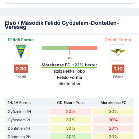
Első / Második Félidő Győzelem-Döntetlen-
Vereség
Félidő Forma
Félidő Forma
Moreirense FC
+22%
better
0.90
1.10
százalékkal jobb
Félidő
Félidő
Félidő Forma
tekintetében
1H/2H Forma
GD Estoril Praia
Moreirense FC
20%
30%
Győzelem 1H
30%
10%
Győzelem 2H
30%
20%
Döntetlen 1H
40%
30%
Döntetlen 2H