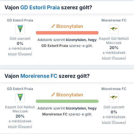
Vajon
GD Estoril Praia
szerez gólt?
GD Estoril Praia
Moreirense FC
Bizonytalan
Gólt szerzett
Kapott Gól Nélküli
Adataink szerint
bizonytalan, hogy
Meccsek
0%
GD Estoril Praia
szerez-e gólt.
20%
a mérkőzések
a mérkőzések
közül (Összes)
közül (Összes)
Vajon
Moreirense FC
szerez gólt?
GD Estoril Praia
Moreirense FC
Bizonytalan
Kapott Gól Nélküli
Gólt szerzett
Adataink szerint
bizonytalan, hogy
Meccsek
0%
Moreirense FC
szerez-e gólt.
20%
a mérkőzések
a mérkőzések
közül (Összes)
közül (Összes)