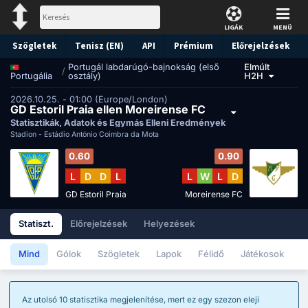
LIGÁK
MENÜ
Szögletek
Tenisz (EN)
API
Prémium
Előrejelzések
Portugál labdarúgó-bajnokság (első
Elmúlt
/
osztály)
H2H
Portugália
2026.10.25. - 01:00 (Europe/London)
GD Estoril Praia ellen Moreirense FC
Statisztikák, Adatok és Egymás Elleni Eredmények
Stadion -
Estádio António Coimbra da Mota
0.60
0.90
L
D
D
L
L
W
L
D
GD Estoril Praia
Moreirense FC
Statiszt.
Előrejelzések
Helyezések
Mind
Gólok
Szögletek
Lapok
Félidő
Játékosok
Az utolsó 10 statisztika megjelenítése, mert ez egy szezon eleji