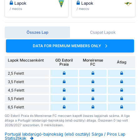
Lapok
Lapok
/ meccs
/ meccs
Összes Lap
Csapat Lapok
DATA FOR PREMIUM MEMBERS ONLY
Lapok Meccsenként
GD Estoril
Moreirense
Átlag
Praia
FC
2,5 Felett
3,5 Felett
4,5 Felett
5,5 Felett
6,5 Felett
GD Estoril Praia és Moreirense FC meccsen kapott összes lapjainak száma. A liga
átlaga a Portugál labdarúgó-bajnokság (első osztály) átlaga. Összesen 0 lap volt
2026/2027 szezonban, 0 mérkőzésen.
Portugál labdarúgó-bajnokság (első osztály) Sárga / Piros Lap
Statisztikák