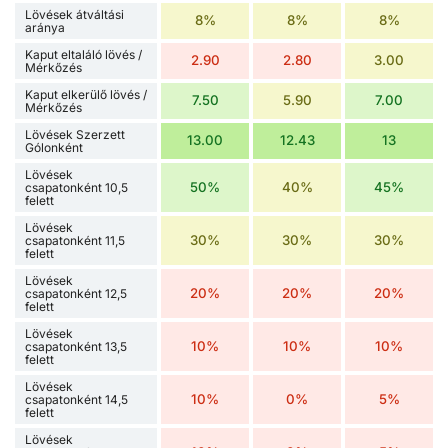
Lövések átváltási
8%
8%
8%
aránya
Kaput eltaláló lövés /
2.90
2.80
3.00
Mérkőzés
Kaput elkerülő lövés /
7.50
5.90
7.00
Mérkőzés
Lövések Szerzett
13.00
12.43
13
Gólonként
Lövések
50%
40%
45%
csapatonként 10,5
felett
Lövések
30%
30%
30%
csapatonként 11,5
felett
Lövések
20%
20%
20%
csapatonként 12,5
felett
Lövések
10%
10%
10%
csapatonként 13,5
felett
Lövések
10%
0%
5%
csapatonként 14,5
felett
Lövések