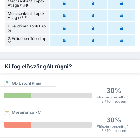
Meccsenkénti Lapok
Átlaga (1.FI)
Meccsenkénti Lapok
Átlaga (2.FI)
1. Félidőben Több Lap
%
2. Félidőben Több Lap
%
Ki fog először gólt rúgni?
GD Estoril Praia
30%
Először szerzett gólt
3 / 10 meccsen
Moreirense FC
30%
Először szerzett gólt
3 / 10 meccsen