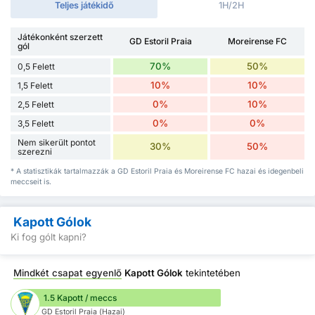
Teljes játékidő
1H/2H
Játékonként szerzett
GD Estoril Praia
Moreirense FC
gól
70%
50%
0,5 Felett
10%
10%
1,5 Felett
0%
10%
2,5 Felett
0%
0%
3,5 Felett
Nem sikerült pontot
30%
50%
szerezni
* A statisztikák tartalmazzák a GD Estoril Praia és Moreirense FC hazai és idegenbeli
meccseit is.
Kapott Gólok
Ki fog gólt kapni?
Mindkét csapat egyenlő
Kapott Gólok
tekintetében
1.5 Kapott / meccs
GD Estoril Praia (Hazai)