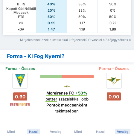
BTTS
40%
33%
50%
Kapott Gól Nélküli
20%
33%
0%
Meccsek
FTS
50%
50%
50%
xG
0.99
1.17
0.72
xGA
1.47
1.19
1.89
Mit jelentenek ezek a statisztikai kifejezések? Olvasd el a Szójegyzéket
Forma - Ki Fog Nyerni?
Forma - Összes
Forma - Összes
Moreirense FC
+50%
0.60
0.90
better
százalékkal jobb
Pontok meccsenként
L
L
D
D
L
tekintetében
Mind
Hazai
Vendég
Mind
Hazai
Vendég