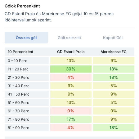
Gólok Percenként
GD Estoril Praia és Moreirense FC góljai 10 és 15 perces
időintervallumok szerint.
Összes gól
Gólt szerzett
Kapott Gól
10 Percenként
GD Estoril Praia
Moreirense FC
13%
9%
0 - 10 Perc
30%
18%
11 - 20 Perc
4%
18%
21 - 30 Perc
9%
5%
31 - 40 Perc
9%
9%
41 - 50 Perc
13%
5%
51 - 60 Perc
0%
9%
61 - 70 Perc
17%
9%
71 - 80 Perc
4%
18%
81 - 90 Perc