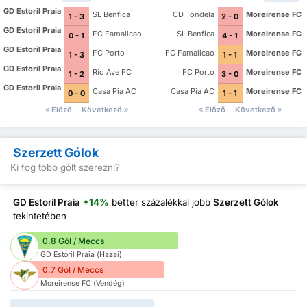
GD Estoril Praia
SL Benfica
CD Tondela
Moreirense FC
1 - 3
2 - 0
GD Estoril Praia
FC Famalicao
SL Benfica
Moreirense FC
0 - 1
4 - 1
GD Estoril Praia
FC Porto
FC Famalicao
Moreirense FC
1 - 3
1 - 1
GD Estoril Praia
Rio Ave FC
FC Porto
Moreirense FC
1 - 2
3 - 0
GD Estoril Praia
Casa Pia AC
Casa Pia AC
Moreirense FC
0 - 0
1 - 1
Előző
Következő
Előző
Következő
Szerzett Gólok
Ki fog több gólt szerezni?
GD Estoril Praia
+14%
better
százalékkal jobb
Szerzett Gólok
tekintetében
0.8 Gól / Meccs
GD Estoril Praia (Hazai)
0.7 Gól / Meccs
Moreirense FC (Vendég)