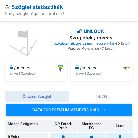
Szöglet statisztikák
Hány szögletrúgásra kerül sor?
UNLOCK
Szögletek / meccs
* Szögletek átlagos száma meccsenként
GD Estoril
Praia és Moreirense FC között
/ meccs
/ meccs
Elnyert Szögletek
Elnyert Szögletek
Összes Szöglet
1H/2H
DATA FOR PREMIUM MEMBERS ONLY
Meccs Szögletek
GD Estoril
Moreirense
Átlag
Praia
FC
6 Felett