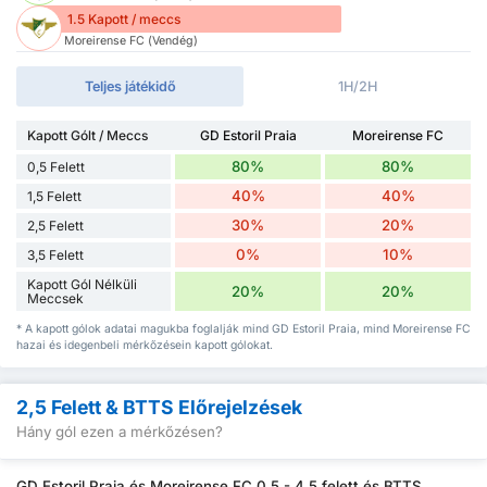
1.5 Kapott / meccs
Moreirense FC (Vendég)
Teljes játékidő
1H/2H
Kapott Gólt / Meccs
GD Estoril Praia
Moreirense FC
80%
80%
0,5 Felett
40%
40%
1,5 Felett
30%
20%
2,5 Felett
0%
10%
3,5 Felett
Kapott Gól Nélküli
20%
20%
Meccsek
* A kapott gólok adatai magukba foglalják mind GD Estoril Praia, mind Moreirense FC
hazai és idegenbeli mérkőzésein kapott gólokat.
2,5 Felett & BTTS Előrejelzések
Hány gól ezen a mérkőzésen?
GD Estoril Praia és Moreirense FC 0,5 - 4,5 felett és BTTS