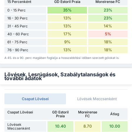
15 Percenként
GD Estoril Praia
Moreirense FC
35%
23%
0 - 15 Perc
13%
23%
16 - 30 Perc
13%
14%
31 - 45 Perc
17%
5%
40 - 60 Perc
9%
18%
61 - 75 Perc
13%
18%
76 - 90 Perc
A 45. és a 90. perc magában foglalja a hosszabbítási időben szerzett gólokat is.
Lövések, Lesrúgások, Szabálytalanságok és
további adatok
Csapat Lövései
Lövések Meccsenként
Csapat Lövései
GD Estoril
Moreirense
Átlag
Praia
FC
Lövések
10.40
8.70
10.00
Meccsenként