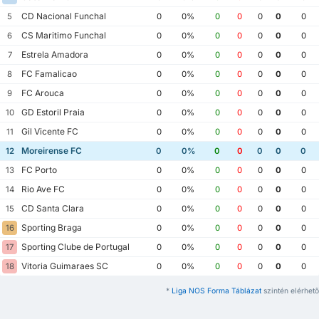
CD Nacional Funchal
5
0
0%
0
0
0
0
0
CS Maritimo Funchal
6
0
0%
0
0
0
0
0
Estrela Amadora
7
0
0%
0
0
0
0
0
FC Famalicao
8
0
0%
0
0
0
0
0
FC Arouca
9
0
0%
0
0
0
0
0
GD Estoril Praia
10
0
0%
0
0
0
0
0
Gil Vicente FC
11
0
0%
0
0
0
0
0
Moreirense FC
12
0
0%
0
0
0
0
0
FC Porto
13
0
0%
0
0
0
0
0
Rio Ave FC
14
0
0%
0
0
0
0
0
CD Santa Clara
15
0
0%
0
0
0
0
0
Sporting Braga
16
0
0%
0
0
0
0
0
Sporting Clube de Portugal
17
0
0%
0
0
0
0
0
Vitoria Guimaraes SC
18
0
0%
0
0
0
0
0
*
Liga NOS Forma Táblázat
szintén elérhető