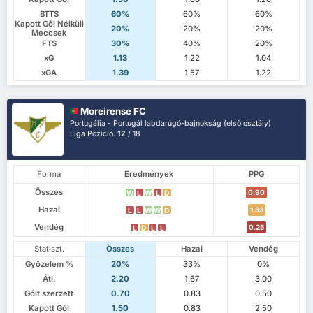
BTTS
60%
60%
60%
Kapott Gól Nélküli
20%
20%
20%
Meccsek
FTS
30%
40%
20%
xG
1.13
1.22
1.04
xGA
1.39
1.57
1.22
Moreirense FC
Portugália - Portugál labdarúgó-bajnokság (első osztály)
Liga Pozíció.
12
/ 18
Forma
Eredmények
PPG
Összes
0.90
W
L
W
L
D
Hazai
1.33
L
L
W
W
D
Vendég
0.25
L
D
L
L
Statiszt.
Összes
Hazai
Vendég
Győzelem %
20%
33%
0%
Átl.
2.20
1.67
3.00
Gólt szerzett
0.70
0.83
0.50
Kapott Gól
1.50
0.83
2.50