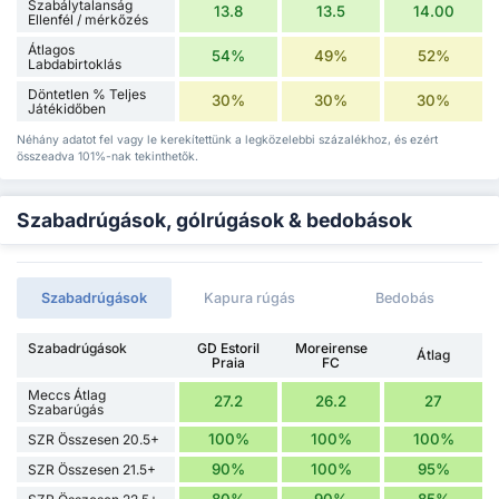
Szabálytalanság
13.8
13.5
14.00
Ellenfél / mérkőzés
Átlagos
54%
49%
52%
Labdabirtoklás
Döntetlen % Teljes
30%
30%
30%
Játékidőben
Néhány adatot fel vagy le kerekítettünk a legközelebbi százalékhoz, és ezért
összeadva 101%-nak tekinthetők.
Szabadrúgások, gólrúgások & bedobások
Szabadrúgások
Kapura rúgás
Bedobás
Szabadrúgások
GD Estoril
Moreirense
Átlag
Praia
FC
Meccs Átlag
27.2
26.2
27
Szabarúgás
100%
100%
100%
SZR Összesen 20.5+
90%
100%
95%
SZR Összesen 21.5+
80%
90%
85%