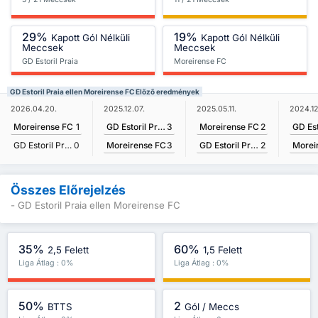
29%
19%
Kapott Gól Nélküli
Kapott Gól Nélküli
Meccsek
Meccsek
GD Estoril Praia
Moreirense FC
GD Estoril Praia ellen Moreirense FC Előző eredmények
2025.12.07.
2025.05.11.
2024.12
2026.04.20.
GD Estoril Praia
3
Moreirense FC
2
Moreirense FC
1
Moreirense FC
3
GD Estoril Praia
2
Morei
GD Estoril Praia
0
Összes Előrejelzés
- GD Estoril Praia ellen Moreirense FC
35%
60%
2,5 Felett
1,5 Felett
Liga Átlag : 0%
Liga Átlag : 0%
50%
2
BTTS
Gól / Meccs