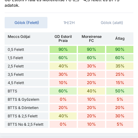
adatok.
Gólok (Felett)
1H/2H
Gólok (alatt)
Meccs Góljai
GD Estoril
Moreirense
Átlag
Praia
FC
90%
90%
90%
0,5 Felett
60%
60%
60%
1,5 Felett
40%
30%
35%
2,5 Felett
30%
20%
25%
3,5 Felett
10%
20%
15%
4,5 Felett
60%
40%
50%
BTTS
0%
10%
5%
BTTS & Győzelem
20%
20%
20%
BTTS & Döntetlen
40%
20%
30%
BTTS & 2,5 Felett
0%
10%
5%
BTTS No & 2,5 Felett