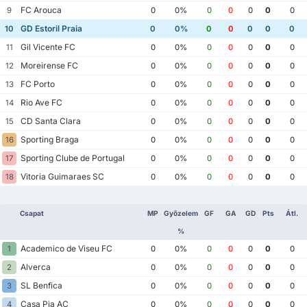
FC Arouca
9
0
0%
0
0
0
0
0
GD Estoril Praia
10
0
0%
0
0
0
0
0
Gil Vicente FC
11
0
0%
0
0
0
0
0
Moreirense FC
12
0
0%
0
0
0
0
0
FC Porto
13
0
0%
0
0
0
0
0
Rio Ave FC
14
0
0%
0
0
0
0
0
CD Santa Clara
15
0
0%
0
0
0
0
0
Sporting Braga
16
0
0%
0
0
0
0
0
Sporting Clube de Portugal
17
0
0%
0
0
0
0
0
Vitoria Guimaraes SC
18
0
0%
0
0
0
0
0
Csapat
MP
Győzelem
GF
GA
GD
Pts
Átl.
%
Academico de Viseu FC
1
0
0%
0
0
0
0
0
Alverca
2
0
0%
0
0
0
0
0
SL Benfica
3
0
0%
0
0
0
0
0
Casa Pia AC
4
0
0%
0
0
0
0
0