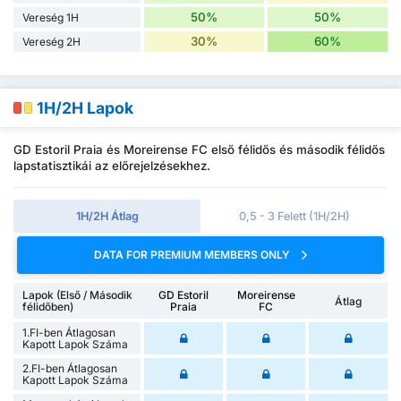
50%
50%
Vereség 1H
30%
60%
Vereség 2H
1H/2H Lapok
GD Estoril Praia és Moreirense FC első félidős és második félidős
lapstatisztikái az előrejelzésekhez.
1H/2H Átlag
0,5 - 3 Felett (1H/2H)
DATA FOR PREMIUM MEMBERS ONLY
Lapok (Első / Második
GD Estoril
Moreirense
Átlag
félidőben)
Praia
FC
1.FI-ben Átlagosan
Kapott Lapok Száma
2.FI-ben Átlagosan
Kapott Lapok Száma