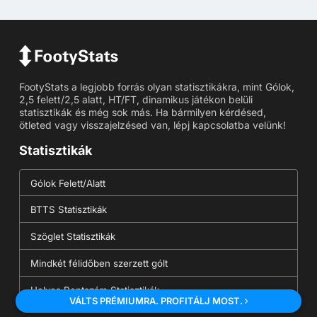
FootyStats a legjobb forrás olyan statisztikákra, mint Gólok,
2,5 felett/2,5 alatt, HT/FT, dinamikus játékon belüli
statisztikák és még sok más. Ha bármilyen kérdésed,
ötleted vagy visszajelzésed van, lépj kapcsolatba velünk!
Statisztikák
Gólok Felett/Alatt
BTTS Statisztikák
Szöglet Statisztikák
Mindkét félidőben szerzett gólt
Helyes Pontszám Statisztikák
VÁLTS PRÉMIUMRA. PROFITÁLJ MOST.