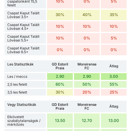
10%
0%
5%
csapatonként 15,5
felett
Csapat Kaput Talált
30%
40%
35%
Lövései 3.5+
Csapat Kaput Talált
10%
10%
10%
Lövései 4.5+
Csapat Kaput Talált
10%
0%
5%
Lövései 5.5+
Csapat Kaput Talált
0%
0%
0%
Lövései 6.5+
Les Statisztikák
GD Estoril
Moreirense
Átlag
Praia
FC
2.90
2.90
3.00
Les / meccs
60%
50%
55%
2,5 les felett
30%
20%
25%
3,5 les felett
Vegy Statisztikák
GD Estoril
Moreirense
Átlag
Praia
FC
Elkövetett
13.50
12.70
13.00
szabálytalanságok /
mérkőzés