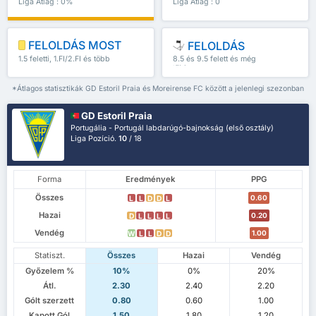
Liga Átlag : 0%
Liga Átlag : 0
FELOLDÁS MOST
FELOLDÁS
1.5 feletti, 1.FI/2.FI és több
8.5 és 9.5 felett és még
több
*Átlagos statisztikák GD Estoril Praia és Moreirense FC között a jelenlegi szezonban
GD Estoril Praia
Portugália - Portugál labdarúgó-bajnokság (első osztály)
Liga Pozíció.
10
/ 18
Forma
Eredmények
PPG
Összes
0.60
L
L
D
D
L
Hazai
0.20
D
L
L
L
L
Vendég
1.00
W
L
L
D
D
Statiszt.
Összes
Hazai
Vendég
Győzelem %
10%
0%
20%
Átl.
2.30
2.40
2.20
Gólt szerzett
0.80
0.60
1.00
Kapott Gól
1.50
1.80
1.20