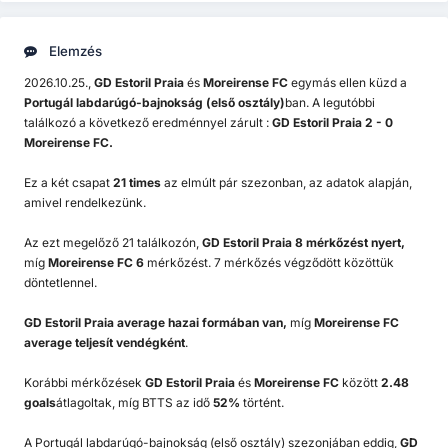
Elemzés
2026.10.25.,
GD Estoril Praia
és
Moreirense FC
egymás ellen küzd a
Portugál labdarúgó-bajnokság (első osztály)
ban. A legutóbbi
találkozó a következő eredménnyel zárult :
GD Estoril Praia 2 - 0
Moreirense FC.
Ez a két csapat
21 times
az elmúlt pár szezonban, az adatok alapján,
amivel rendelkezünk.
Az ezt megelőző 21 találkozón,
GD Estoril Praia 8 mérkőzést nyert,
míg
Moreirense FC 6
mérkőzést. 7 mérkőzés végződött közöttük
döntetlennel.
GD Estoril Praia
average hazai formában van,
míg
Moreirense FC
average teljesít vendégként
.
Korábbi mérkőzések
GD Estoril Praia
és
Moreirense FC
között
2.48
goals
átlagoltak, míg BTTS az idő
52%
történt.
A Portugál labdarúgó-bajnokság (első osztály) szezonjában eddig,
GD