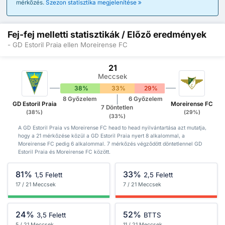
mérkőzés.
Szezon statisztika megjelenítése
Fej-fej melletti statisztikák / Előző eredmények
- GD Estoril Praia ellen Moreirense FC
21
Meccsek
38%
33%
29%
8 Győzelem
6 Győzelem
GD Estoril Praia
Moreirense FC
7 Döntetlen
(38%)
(29%)
(33%)
A GD Estoril Praia vs Moreirense FC head to head nyilvántartása azt mutatja,
hogy a 21 mérkőzése közül a GD Estoril Praia nyert 8 alkalommal, a
Moreirense FC pedig 6 alkalommal. 7 mérkőzés végződött döntetlennel GD
Estoril Praia és Moreirense FC között.
81%
33%
1,5 Felett
2,5 Felett
17 / 21 Meccsek
7 / 21 Meccsek
24%
52%
3,5 Felett
BTTS
5 / 21 Meccsek
11 / 21 Meccsek