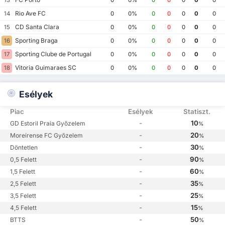
Rio Ave FC
14
0
0%
0
0
0
0
0
CD Santa Clara
15
0
0%
0
0
0
0
0
Sporting Braga
16
0
0%
0
0
0
0
0
Sporting Clube de Portugal
17
0
0%
0
0
0
0
0
Vitoria Guimaraes SC
18
0
0%
0
0
0
0
0
Esélyek
Piac
Esélyek
Statiszt.
-
10
GD Estoril Praia Győzelem
%
-
20
Moreirense FC Győzelem
%
-
30
Döntetlen
%
-
90
0,5 Felett
%
-
60
1,5 Felett
%
-
35
2,5 Felett
%
-
25
3,5 Felett
%
-
15
4,5 Felett
%
-
50
BTTS
%