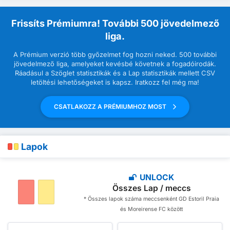
Frissíts Prémiumra! További 500 jövedelmező
liga.
A Prémium verzió több győzelmet fog hozni neked. 500 további
jövedelmező liga, amelyeket kevésbé követnek a fogadóirodák.
Ráadásul a Szöglet statisztikák és a Lap statisztikák mellett CSV
letöltési lehetőségeket is kapsz. Iratkozz fel még ma!
CSATLAKOZZ A PRÉMIUMHOZ MOST
Lapok
UNLOCK
Összes Lap / meccs
* Összes lapok száma meccsenként GD Estoril Praia
és Moreirense FC között