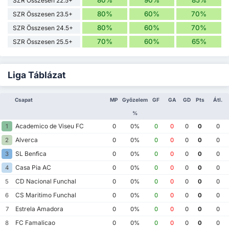
SZR Összesen 22.5+
80%
60%
70%
SZR Összesen 23.5+
80%
60%
70%
SZR Összesen 24.5+
70%
60%
65%
SZR Összesen 25.5+
Liga Táblázat
Csapat
MP
Győzelem
GF
GA
GD
Pts
Átl.
%
Academico de Viseu FC
1
0
0%
0
0
0
0
0
Alverca
2
0
0%
0
0
0
0
0
SL Benfica
3
0
0%
0
0
0
0
0
Casa Pia AC
4
0
0%
0
0
0
0
0
CD Nacional Funchal
5
0
0%
0
0
0
0
0
CS Maritimo Funchal
6
0
0%
0
0
0
0
0
Estrela Amadora
7
0
0%
0
0
0
0
0
FC Famalicao
8
0
0%
0
0
0
0
0