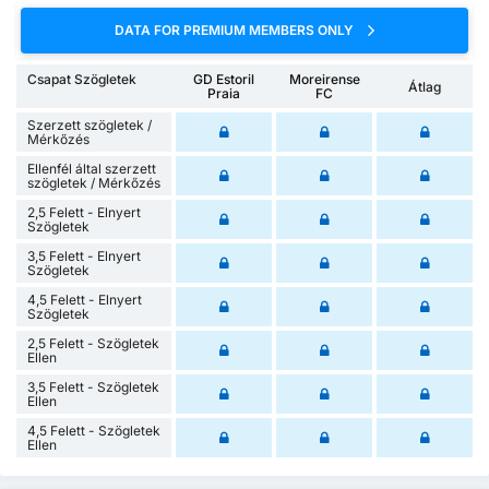
DATA FOR PREMIUM MEMBERS ONLY
Csapat Szögletek
GD Estoril
Moreirense
Átlag
Praia
FC
Szerzett szögletek /
Mérkőzés
Ellenfél által szerzett
szögletek / Mérkőzés
2,5 Felett - Elnyert
Szögletek
3,5 Felett - Elnyert
Szögletek
4,5 Felett - Elnyert
Szögletek
2,5 Felett - Szögletek
Ellen
3,5 Felett - Szögletek
Ellen
4,5 Felett - Szögletek
Ellen