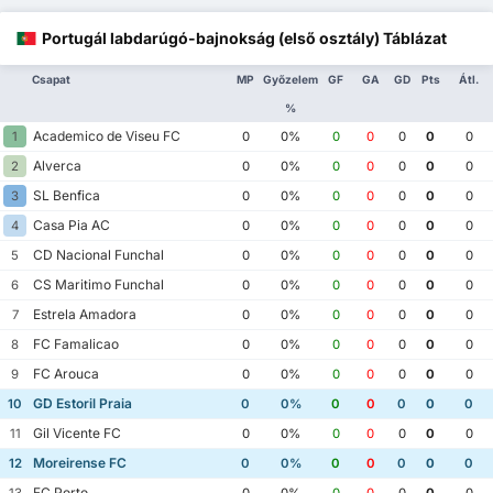
Portugál labdarúgó-bajnokság (első osztály) Táblázat
Csapat
MP
Győzelem
GF
GA
GD
Pts
Átl.
%
Academico de Viseu FC
1
0
0%
0
0
0
0
0
Alverca
2
0
0%
0
0
0
0
0
SL Benfica
3
0
0%
0
0
0
0
0
Casa Pia AC
4
0
0%
0
0
0
0
0
CD Nacional Funchal
5
0
0%
0
0
0
0
0
CS Maritimo Funchal
6
0
0%
0
0
0
0
0
Estrela Amadora
7
0
0%
0
0
0
0
0
FC Famalicao
8
0
0%
0
0
0
0
0
FC Arouca
9
0
0%
0
0
0
0
0
GD Estoril Praia
10
0
0%
0
0
0
0
0
Gil Vicente FC
11
0
0%
0
0
0
0
0
Moreirense FC
12
0
0%
0
0
0
0
0
FC Porto
13
0
0%
0
0
0
0
0