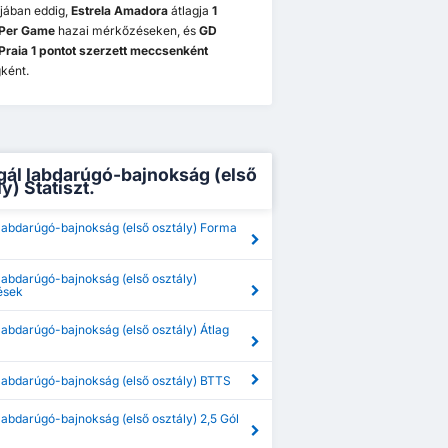
jában eddig,
Estrela Amadora
átlagja
1
 Per Game
hazai mérkőzéseken, és
GD
 Praia 1 pontot szerzett meccsenként
ként.
gál labdarúgó-bajnokság (első
y) Statiszt.
labdarúgó-bajnokság (első osztály) Forma
labdarúgó-bajnokság (első osztály)
ések
labdarúgó-bajnokság (első osztály) Átlag
labdarúgó-bajnokság (első osztály) BTTS
labdarúgó-bajnokság (első osztály) 2,5 Gól