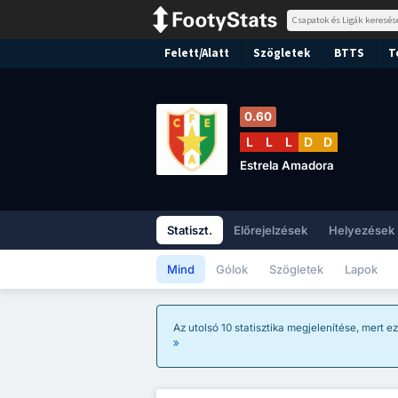
Felett/Alatt
Szögletek
BTTS
T
0.60
L
L
L
D
D
Estrela Amadora
Statiszt.
Előrejelzések
Helyezések
Mind
Gólok
Szögletek
Lapok
Az utolsó 10 statisztika megjelenítése, mert e