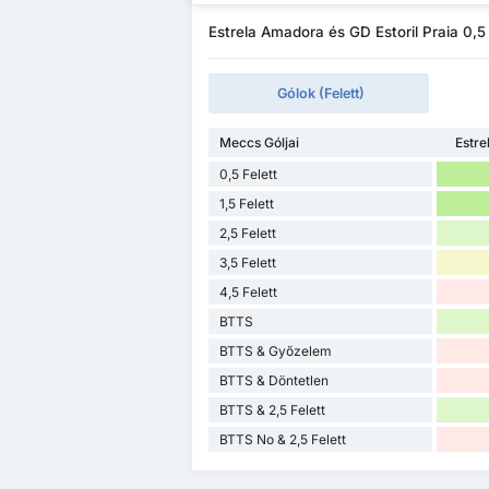
Estrela Amadora és GD Estoril Praia 0,5
Gólok (Felett)
Meccs Góljai
Estr
0,5 Felett
1,5 Felett
2,5 Felett
3,5 Felett
4,5 Felett
BTTS
BTTS & Győzelem
BTTS & Döntetlen
BTTS & 2,5 Felett
BTTS No & 2,5 Felett