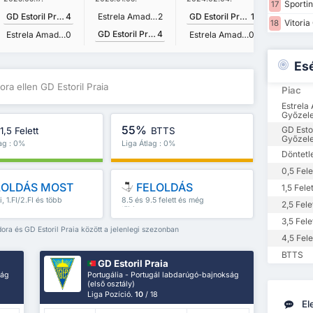
Sportin
17
GD Estoril Praia
4
Estrela Amadora
2
GD Estoril Praia
1
Vitoria
18
GD Estoril Praia
4
Estrela Amadora
0
Estrela Amadora
0
Es
ora ellen GD Estoril Praia
Piac
Estrela
Győzel
55%
GD Estor
1,5 Felett
BTTS
Győzel
lag : 0%
Liga Átlag : 0%
Döntetl
0,5 Fele
LOLDÁS MOST
FELOLDÁS
1,5 Felet
ti, 1.FI/2.FI és több
8.5 és 9.5 felett és még
2,5 Fele
több
3,5 Fele
dora és GD Estoril Praia között a jelenlegi szezonban
4,5 Fele
BTTS
GD Estoril Praia
ság
Portugália - Portugál labdarúgó-bajnokság
(első osztály)
Liga Pozíció.
10
/ 18
El