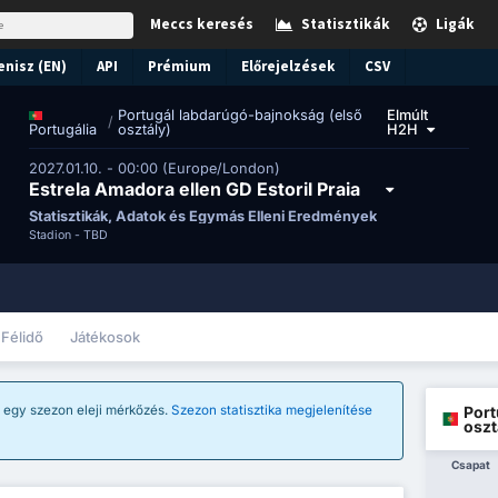
Meccs keresés
Statisztikák
Ligák
enisz (EN)
API
Prémium
Előrejelzések
CSV
Portugál labdarúgó-bajnokság (első
Elmúlt
/
osztály)
H2H
Portugália
2027.01.10. - 00:00 (Europe/London)
Estrela Amadora ellen GD Estoril Praia
Statisztikák, Adatok és Egymás Elleni Eredmények
Stadion -
TBD
Félidő
Játékosok
Port
z egy szezon eleji mérkőzés.
Szezon statisztika megjelenítése
oszt
Csapat