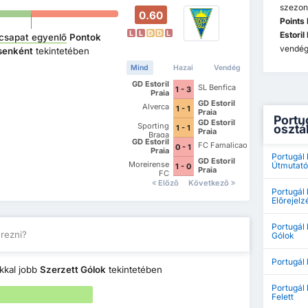
szezon
0.60
Points
L
L
D
D
L
Estoril
csapat egyenlő
Pontok
vendég
enként
tekintetében
Mind
Hazai
Vendég
GD Estoril
SL Benfica
1 - 3
Praia
GD Estoril
Alverca
1 - 1
Praia
Portu
GD Estoril
Sporting
osztál
1 - 1
Praia
Braga
GD Estoril
FC Famalicao
0 - 1
Praia
Portugál 
GD Estoril
Moreirense
Útmutató
1 - 0
Praia
FC
Előző
Következő
Portugál 
Előrejelz
Portugál 
erezni?
Gólok
Portugál 
kkal jobb
Szerzett Gólok
tekintetében
Portugál 
Felett