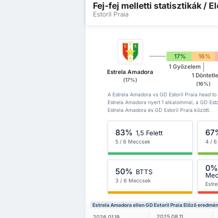
Fej-fej melletti statisztikák /
Estoril Praia
17%
16%
1 Győzelem
Estrela Amadora
1 Döntetl
(17%)
(16%)
A Estrela Amadora vs GD Estoril Praia head to
Estrela Amadora nyert 1 alkalommal, a GD Esto
Estrela Amadora és GD Estoril Praia között.
83%
67
1,5 Felett
5 / 6 Meccsek
4 / 
0
50%
BTTS
Mec
3 / 6 Meccsek
Estr
Estrela Amadora ellen GD Estoril Praia Előző eredmé
2025.08.11.
2026.01.19.