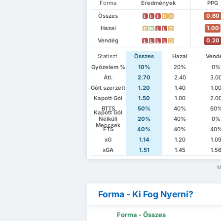
Forma
Eredmények
PPG
Összes
0.60
L
L
L
D
D
Hazai
1.00
D
W
L
L
D
Vendég
0.20
L
L
L
L
D
Statiszt.
Összes
Hazai
Vend
Győzelem %
10%
20%
0%
Átl.
2.70
2.40
3.0
Gólt szerzett
1.20
1.40
1.0
Kapott Gól
1.50
1.00
2.0
BTTS
50%
40%
60
Kapott Gól
Nélküli
20%
40%
0%
Meccsek
FTS
40%
40%
40
xG
1.14
1.20
1.0
xGA
1.51
1.45
1.5
M
Forma - Ki Fog Nyerni?
Forma - Összes