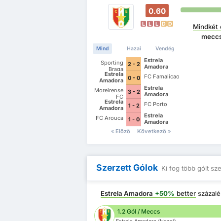
0.60
L
L
L
D
D
Mindkét 
meccs
Mind
Hazai
Vendég
Estrela
Sporting
2 - 2
Amadora
Braga
Estrela
FC Famalicao
0 - 0
Amadora
Estrela
Moreirense
3 - 2
Amadora
FC
Estrela
FC Porto
1 - 2
Amadora
Estrela
FC Arouca
1 - 0
Amadora
Előző
Következő
Szerzett Gólok
Ki fog több gólt sz
Estrela Amadora
+50%
better
százalé
1.2 Gól / Meccs