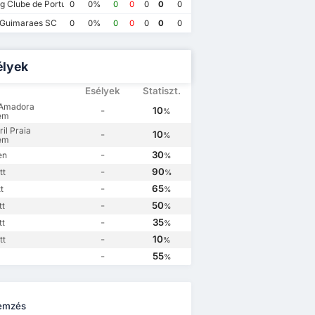
g Clube de Portugal
0
0%
0
0
0
0
0
Estrela Amadora
2
 Guimaraes SC
0
0%
0
0
0
0
0
GD Estoril Praia
1
élyek
Esélyek
Statiszt.
 Amadora
-
10
%
em
il Praia
-
10
%
em
-
30
en
%
-
90
tt
%
-
65
t
%
-
50
tt
%
-
35
tt
%
-
10
tt
%
-
55
%
emzés