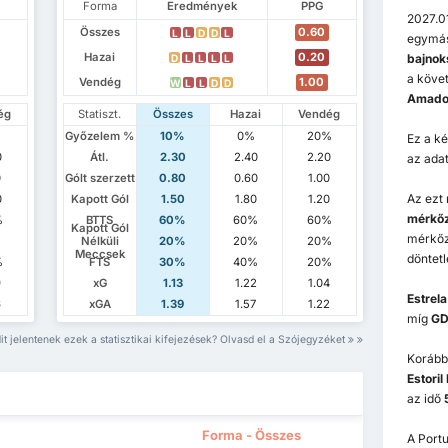
Forma
Eredmények
PPG
2027.01
Összes
0.60
L
L
D
D
L
egymás
Hazai
0.20
bajnok
D
L
L
L
L
a köve
Vendég
1.00
W
L
L
D
D
Amadora
ég
Statiszt.
Összes
Hazai
Vendég
Győzelem %
10%
0%
20%
Ez a k
0
Átl.
2.30
2.40
2.20
az adat
0
Gólt szerzett
0.80
0.60
1.00
Az ezt
0
Kapott Gól
1.50
1.80
1.20
mérkőz
%
BTTS
60%
60%
60%
Kapott Gól
mérkőz
Nélküli
20%
20%
20%
Meccsek
döntetl
%
FTS
30%
40%
20%
9
xG
1.13
1.22
1.04
Estrel
6
xGA
1.39
1.57
1.22
míg
GD 
it jelentenek ezek a statisztikai kifejezések? Olvasd el a Szójegyzéket
Korább
Estoril
az idő
Forma - Összes
A Portu