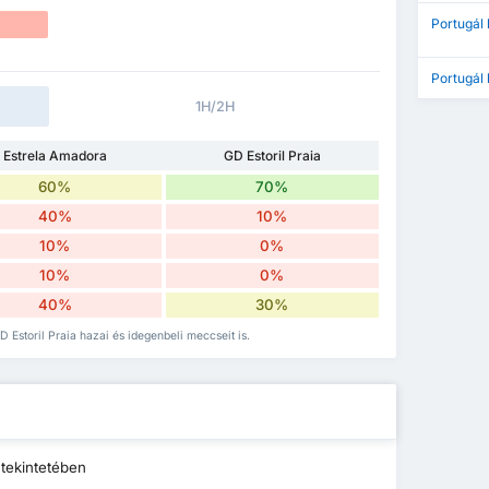
Portugál 
Portugál 
1H/2H
Estrela Amadora
GD Estoril Praia
60%
70%
40%
10%
10%
0%
10%
0%
40%
30%
D Estoril Praia hazai és idegenbeli meccseit is.
tekintetében