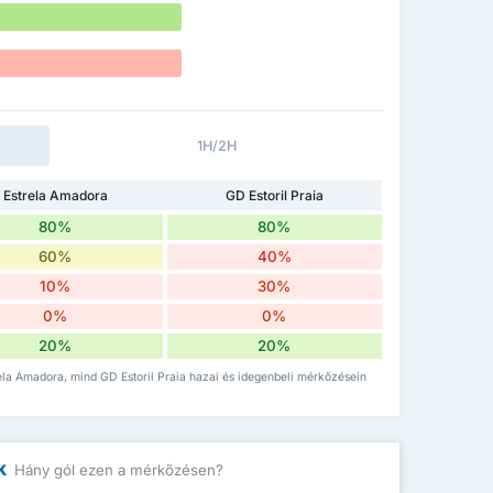
1H/2H
Estrela Amadora
GD Estoril Praia
80%
80%
60%
40%
10%
30%
0%
0%
20%
20%
rela Amadora, mind GD Estoril Praia hazai és idegenbeli mérkőzésein
k
Hány gól ezen a mérkőzésen?