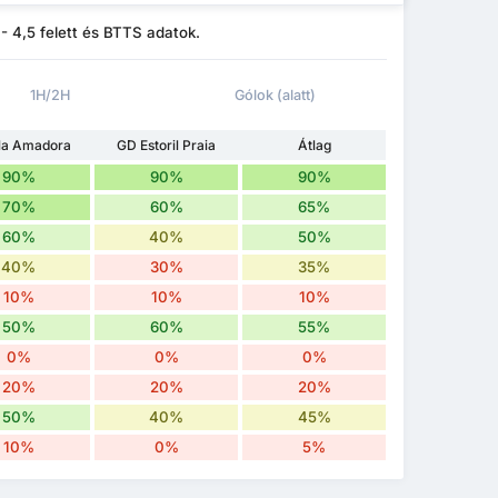
 - 4,5 felett és BTTS adatok.
1H/2H
Gólok (alatt)
ela Amadora
GD Estoril Praia
Átlag
90%
90%
90%
70%
60%
65%
60%
40%
50%
40%
30%
35%
10%
10%
10%
50%
60%
55%
0%
0%
0%
20%
20%
20%
50%
40%
45%
10%
0%
5%