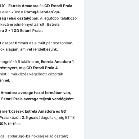
.10.,
Estrela Amadora
és
GD Estoril Praia
 ellen küzd a
Portugál labdarúgó-
ság (első osztály)
ban. A legutóbbi találkozó
tkező eredménnyel zárult :
Estrela
 2 - 1 GD Estoril Praia.
ét csapat
6 times
az elmúlt pár szezonban,
ok alapján, amivel rendelkezünk.
 megelőző 6 találkozón,
Estrela Amadora 1
ést nyert,
míg
GD Estoril Praia 4
ést. 1 mérkőzés végződött közöttük
ennel.
a Amadora
average hazai formában van,
Estoril Praia
average teljesít vendégként
.
i mérkőzések
Estrela Amadora
és
GD
 Praia
között
3.5 goals
átlagoltak, míg BTTS
50%
történt.
gál labdarúgó-bajnokság (első osztály)