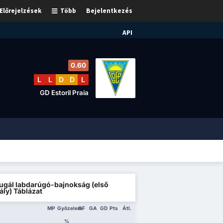
Előrejelzések
Több
Bejelentkezés
API
0.60
L
L
D
D
L
GD Estoril Praia
ugál labdarúgó-bajnokság (első
ály) Táblázat
MP
Győzelem
GF
GA
GD
Pts
Átl.
%