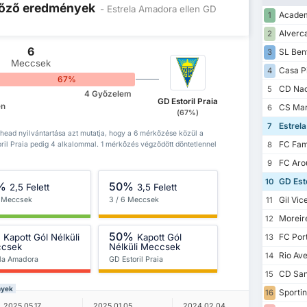
 Előző eredmények
- Estrela Amadora ellen GD
Academ
1
Alverc
2
6
SL Ben
3
Meccsek
Casa P
4
67%
CD Nac
5
4 Győzelem
GD Estoril Praia
en
CS Mar
6
(67%)
Estrel
7
 head nyilvántartása azt mutatja, hogy a 6 mérkőzése közül a
FC Fam
ril Praia pedig 4 alkalommal. 1 mérkőzés végződött döntetlennel
8
FC Aro
9
GD Esto
10
%
50%
2,5 Felett
3,5 Felett
Gil Vic
6 Meccsek
3 / 6 Meccsek
11
Moreir
12
%
50%
Kapott Gól Nélküli
Kapott Gól
FC Por
13
csek
Nélküli Meccsek
Rio Av
14
ela Amadora
GD Estoril Praia
CD San
15
nyek
Sportin
16
2025.05.17.
2025.01.05.
2024.02.04.
2023.08.