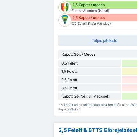
1.5 Kapott / meccs
Estrela Amadora (Hazai)
1.5 Kapott / meccs
GD Estoril Praia (Vendég)
Teljes játékidő
Kapott Gólt / Meccs
0,5 Felett
1,5 Felett
2,5 Felett
3,5 Felett
Kapott Gól Nélküli Meccsek
* A kapott gólok adatai magukba foglalják mind Est
kapott gólokat.
2,5 Felett & BTTS Előrejelzése