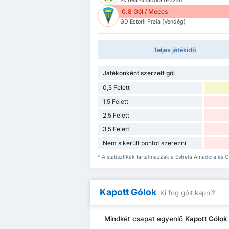
Estrela Amadora (Hazai)
0.8 Gól / Meccs
GD Estoril Praia (Vendég)
Teljes játékidő
Játékonként szerzett gól
0,5 Felett
1,5 Felett
2,5 Felett
3,5 Felett
Nem sikerült pontot szerezni
* A statisztikák tartalmazzák a Estrela Amadora és G
Kapott Gólok
Ki fog gólt kapni?
Mindkét csapat egyenlő
Kapott Gólok