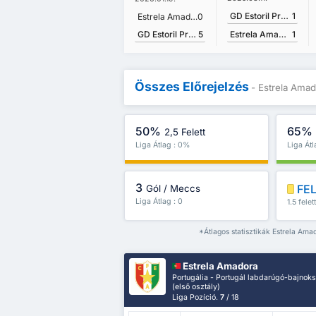
GD Estoril Praia
1
Estrela Amadora
0
GD Estoril Praia
5
Estrela Amadora
1
Összes Előrejelzés
- Estrela Amad
50%
65%
2,5 Felett
Liga Átlag : 0%
Liga Át
3
FE
Gól / Meccs
Liga Átlag : 0
1.5 felet
*Átlagos statisztikák Estrela Ama
Estrela Amadora
Portugália - Portugál labdarúgó-bajnok
(első osztály)
Liga Pozíció.
7
/ 18