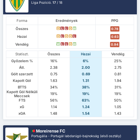
Liga Pozíció.
17
/ 18
Forma
Eredmények
PPG
Összes
D
L
L
D
W
0.78
Hazai
D
L
D
D
L
0.63
Vendég
W
L
L
D
W
0.94
Statiszt.
Összes
Hazai
Vendég
Győzelem %
16%
6%
25%
Átl.
2.38
2.00
2.75
Gólt szerzett
0.75
0.69
0.81
Kapott Gól
1.63
1.31
1.94
BTTS
34%
38%
31%
Kapott Gól Nélküli
19%
19%
19%
Meccsek
FTS
56%
63%
50%
xG
1.14
1.24
1.05
xGA
1.48
1.54
1.43
Moreirense FC
Portugália - Portugál labdarúgó-bajnokság (első osztály)