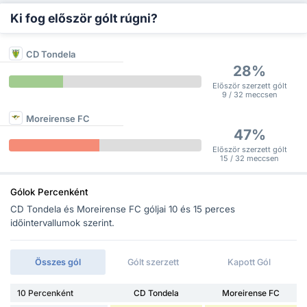
Ki fog először gólt rúgni?
CD Tondela
28%
Először szerzett gólt
9 / 32 meccsen
Moreirense FC
47%
Először szerzett gólt
15 / 32 meccsen
Gólok Percenként
CD Tondela és Moreirense FC góljai 10 és 15 perces
időintervallumok szerint.
Összes gól
Gólt szerzett
Kapott Gól
10 Percenként
CD Tondela
Moreirense FC