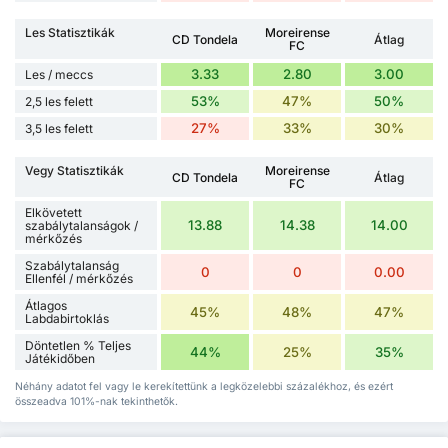
Les Statisztikák
Moreirense
CD Tondela
Átlag
FC
3.33
2.80
3.00
Les / meccs
53%
47%
50%
2,5 les felett
27%
33%
30%
3,5 les felett
Vegy Statisztikák
Moreirense
CD Tondela
Átlag
FC
Elkövetett
13.88
14.38
14.00
szabálytalanságok /
mérkőzés
Szabálytalanság
0
0
0.00
Ellenfél / mérkőzés
Átlagos
45%
48%
47%
Labdabirtoklás
Döntetlen % Teljes
44%
25%
35%
Játékidőben
Néhány adatot fel vagy le kerekítettünk a legközelebbi százalékhoz, és ezért
összeadva 101%-nak tekinthetők.