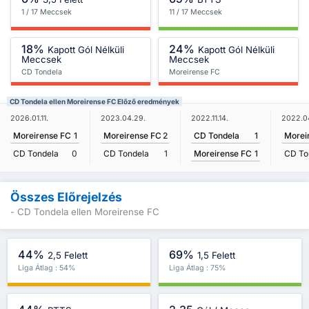
1 / 17 Meccsek
11 / 17 Meccsek
18%
24%
Kapott Gól Nélküli
Kapott Gól Nélküli
Meccsek
Meccsek
CD Tondela
Moreirense FC
CD Tondela ellen Moreirense FC Előző eredmények
2022.11.14.
2026.01.11.
2023.04.29.
2022.04
CD Tondela
1
Moreirense FC
1
Moreirense FC
2
Morei
Moreirense FC
1
CD Tondela
0
CD Tondela
1
CD To
Összes Előrejelzés
- CD Tondela ellen Moreirense FC
44%
69%
2,5 Felett
1,5 Felett
Liga Átlag : 54%
Liga Átlag : 75%