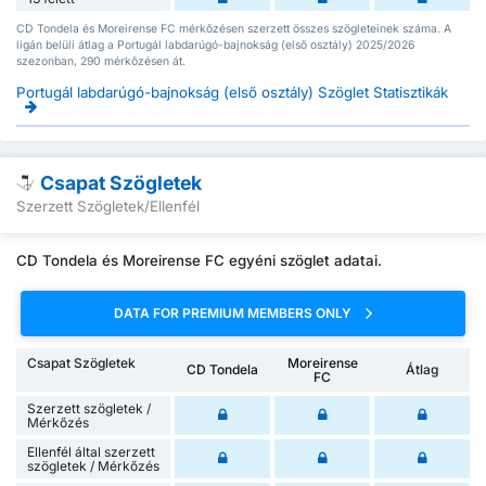
CD Tondela és Moreirense FC mérkőzésen szerzett összes szögleteinek száma. A
ligán belüli átlag a Portugál labdarúgó-bajnokság (első osztály) 2025/2026
szezonban, 290 mérkőzésen át.
Portugál labdarúgó-bajnokság (első osztály) Szöglet Statisztikák
Csapat Szögletek
Szerzett Szögletek/Ellenfél
CD Tondela és Moreirense FC egyéni szöglet adatai.
DATA FOR PREMIUM MEMBERS ONLY
Csapat Szögletek
Moreirense
CD Tondela
Átlag
FC
Szerzett szögletek /
Mérkőzés
Ellenfél által szerzett
szögletek / Mérkőzés