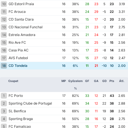
GD Estoril Praia
10
16
38%
28
23
5
23
3.19
FC Arouca
11
16
38%
24
29
-5
22
3.31
CD Santa Clara
12
16
38%
15
17
-2
20
2.00
CD Nacional Funchal
13
16
31%
21
23
-2
17
2.75
Estrela Amadora
14
16
25%
21
24
-3
17
2.81
Rio Ave FC
15
16
19%
16
25
-9
15
2.56
Casa Pia AC
16
16
13%
17
25
-8
14
2.63
AVS Futebol
17
17
12%
15
27
-12
12
2.47
CD Tondela
18
16
6%
11
21
-10
10
2.00
Csapat
MP
Győzelem
GF
GA
GD
Pts
Átl.
%
FC Porto
1
17
82%
33
12
21
43
2.65
Sporting Clube de Portugal
2
16
69%
34
12
22
38
2.88
SL Benfica
3
16
69%
30
11
19
38
2.56
Sporting Braga
4
16
50%
28
16
12
28
2.75
FC Famalicao
5
16
38%
15
17
-2
24
2.00