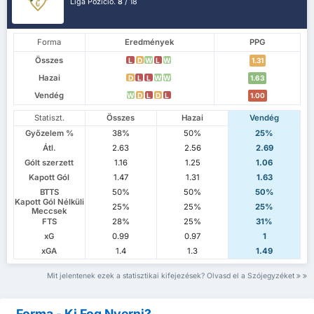
Liga Pozíció.
8
/ 18
Forma
Eredmények
PPG
Összes
L
D
W
L
W
1.31
Hazai
D
L
L
W
W
1.63
Vendég
W
D
L
D
L
1.00
Statiszt.
Összes
Hazai
Vendég
Győzelem %
38%
50%
25%
Átl.
2.63
2.56
2.69
Gólt szerzett
1.16
1.25
1.06
Kapott Gól
1.47
1.31
1.63
BTTS
50%
50%
50%
Kapott Gól Nélküli
25%
25%
25%
Meccsek
FTS
28%
25%
31%
xG
0.99
0.97
1
xGA
1.4
1.3
1.49
Mit jelentenek ezek a statisztikai kifejezések? Olvasd el a Szójegyzéket
Forma - Ki Fog Nyerni?