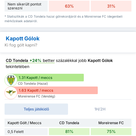
Nem sikerült pontot
63%
31%
szerezni
* Statisztikák a CD Tondela hazai gólrekordjáról és a Moreirense FC idegenbeli
mérkőzések adatairól.
Kapott Gólok
Ki fog gólt kapni?
CD Tondela
+24%
better
százalékkal jobb
Kapott Gólok
tekintetében
1.31 Kapott / meccs
CD Tondela (Hazai)
1.63 Kapott / meccs
Moreirense FC (Vendég)
Teljes játékidő
1H/2H
Kapott Gólt / Meccs
CD Tondela
Moreirense FC
81%
75%
0,5 Felett