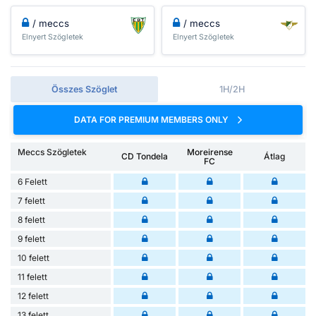
/ meccs
/ meccs
Elnyert Szögletek
Elnyert Szögletek
Összes Szöglet
1H/2H
DATA FOR PREMIUM MEMBERS ONLY
Meccs Szögletek
Moreirense
CD Tondela
Átlag
FC
6 Felett
7 felett
8 felett
9 felett
10 felett
11 felett
12 felett
13 felett