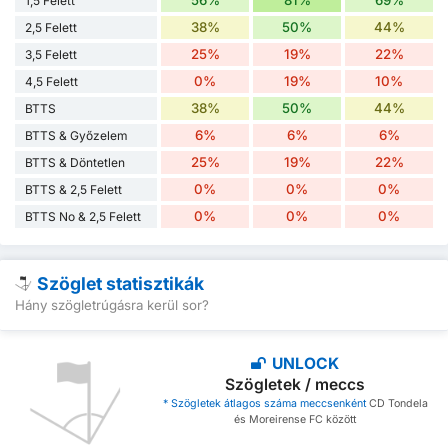
56%
81%
69%
1,5 Felett
38%
50%
44%
2,5 Felett
25%
19%
22%
3,5 Felett
0%
19%
10%
4,5 Felett
38%
50%
44%
BTTS
6%
6%
6%
BTTS & Győzelem
25%
19%
22%
BTTS & Döntetlen
0%
0%
0%
BTTS & 2,5 Felett
0%
0%
0%
BTTS No & 2,5 Felett
Szöglet statisztikák
Hány szögletrúgásra kerül sor?
UNLOCK
Szögletek / meccs
* Szögletek átlagos száma meccsenként
CD Tondela
és Moreirense FC között