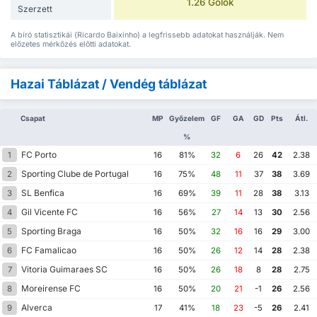
1.26 Gólok
Szerzett
A bíró statisztikái (Ricardo Baixinho) a legfrissebb adatokat használják. Nem
előzetes mérkőzés előtti adatokat.
Hazai Táblázat / Vendég táblázat
Csapat
MP
Győzelem
GF
GA
GD
Pts
Átl.
%
FC Porto
1
16
81%
32
6
26
42
2.38
Sporting Clube de Portugal
2
16
75%
48
11
37
38
3.69
SL Benfica
3
16
69%
39
11
28
38
3.13
Gil Vicente FC
4
16
56%
27
14
13
30
2.56
Sporting Braga
5
16
50%
32
16
16
29
3.00
FC Famalicao
6
16
50%
26
12
14
28
2.38
Vitoria Guimaraes SC
7
16
50%
26
18
8
28
2.75
Moreirense FC
8
16
50%
20
21
-1
26
2.56
Alverca
9
17
41%
18
23
-5
26
2.41