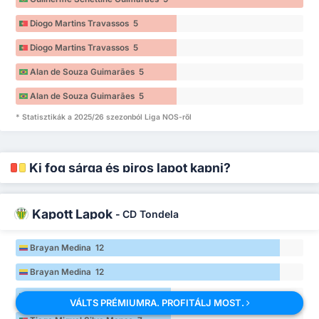
Diogo Martins Travassos 5
Diogo Martins Travassos 5
Alan de Souza Guimarães 5
Alan de Souza Guimarães 5
* Statisztikák a 2025/26 szezonból Liga NOS-ről
Ki fog sárga és piros lapot kapni?
Kapott Lapok
-
CD Tondela
Brayan Medina 12
Brayan Medina 12
Tiago Miguel Silva Manso 7
VÁLTS PRÉMIUMRA. PROFITÁLJ MOST.