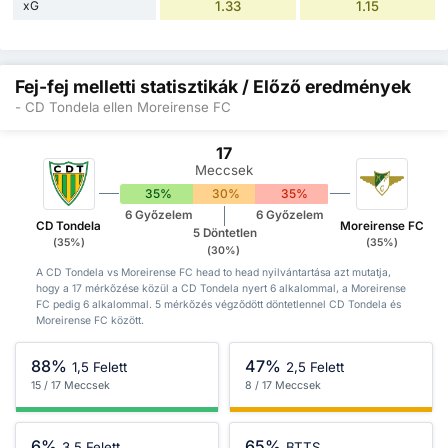
xG
1.33
1.15
Fej-fej melletti statisztikák / Előző eredmények
- CD Tondela ellen Moreirense FC
17
Meccsek
35%
30%
35%
6 Győzelem
6 Győzelem
CD Tondela
Moreirense FC
5 Döntetlen
(35%)
(35%)
(30%)
A CD Tondela vs Moreirense FC head to head nyilvántartása azt mutatja,
hogy a 17 mérkőzése közül a CD Tondela nyert 6 alkalommal, a Moreirense
FC pedig 6 alkalommal. 5 mérkőzés végződött döntetlennel CD Tondela és
Moreirense FC között.
88%
47%
1,5 Felett
2,5 Felett
15 / 17 Meccsek
8 / 17 Meccsek
6%
65%
3,5 Felett
BTTS