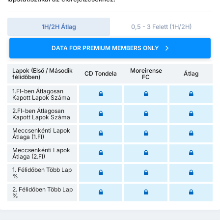
1H/2H Átlag
0,5 - 3 Felett (1H/2H)
DATA FOR PREMIUM MEMBERS ONLY
Lapok (Első / Második
Moreirense
CD Tondela
Átlag
félidőben)
FC
1.FI-ben Átlagosan
Kapott Lapok Száma
2.FI-ben Átlagosan
Kapott Lapok Száma
Meccsenkénti Lapok
Átlaga (1.FI)
Meccsenkénti Lapok
Átlaga (2.FI)
1. Félidőben Több Lap
%
2. Félidőben Több Lap
%