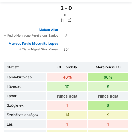
2
-
0
HT
(1 - 0)
Makan Aiko
Pedro Henryque Pereira dos Santos
18'
Marcos Paulo Mesquita Lopes
Tiago Miguel Silva Manso
60'
Statiszt.
CD Tondela
Moreirense FC
Labdabirtoklás
40%
60%
Lövések
10
9
Lapok
Nincs adat
Nincs adat
Szögletek
1
8
Szabálytalanságok
14
9
Les
1
1