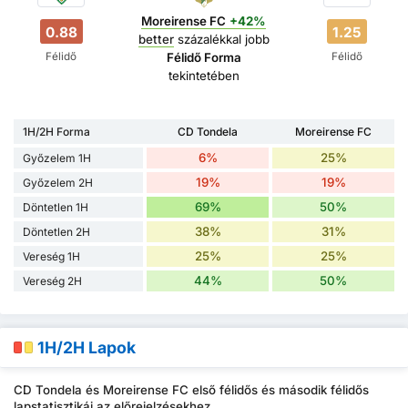
Moreirense FC
+42%
0.88
1.25
better
százalékkal jobb
Félidő
Félidő
Félidő Forma
tekintetében
1H/2H Forma
CD Tondela
Moreirense FC
6%
25%
Győzelem 1H
19%
19%
Győzelem 2H
69%
50%
Döntetlen 1H
38%
31%
Döntetlen 2H
25%
25%
Vereség 1H
44%
50%
Vereség 2H
1H/2H Lapok
CD Tondela és Moreirense FC első félidős és második félidős
lapstatisztikái az előrejelzésekhez.