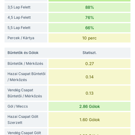
3,5 Lap Felett
88%
4,5 Lap Felett
76%
5,5 Lap Felett
66%
Percek / Kártya
10 perc
Bűntetők és Gólok
Statiszt.
Bűntetők / Mérkőzés
0.27
Hazai Csapat Bűntetői
0.14
/ Mérkőzés
Vendég Csapat
0.13
Bűntetői / Mérkőzés
Gól / Meccs
2.86 Gólok
Hazai Csapat Gólt
1.60 Gólok
Szerzett
Vendég Csapat Gólt