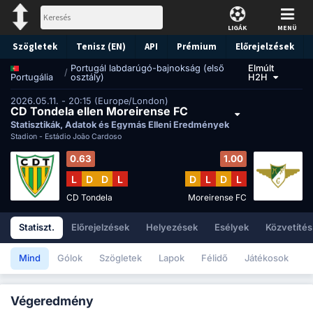
LIGÁK
MENÜ
Szögletek
Tenisz (EN)
API
Prémium
Előrejelzések
Portugál labdarúgó-bajnokság (első
Elmúlt
/
osztály)
H2H
Portugália
2026.05.11. - 20:15 (Europe/London)
CD Tondela ellen Moreirense FC
Statisztikák, Adatok és Egymás Elleni Eredmények
Stadion -
Estádio João Cardoso
0.63
1.00
L
D
D
L
D
L
D
L
CD Tondela
Moreirense FC
Statiszt.
Előrejelzések
Helyezések
Esélyek
Közvetítés
Mind
Gólok
Szögletek
Lapok
Félidő
Játékosok
Végeredmény