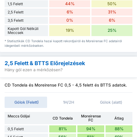
44%
50%
1,5 Felett
6%
31%
2,5 Felett
0%
6%
3,5 Felett
Kapott Gól Nélküli
19%
25%
Meccsek
* Statisztikák CD Tondela hazai kapott rekordjairól és Moreirense FC adatairól
idegenbeli mérkőzéseken.
2,5 Felett & BTTS Előrejelzések
Hány gól ezen a mérkőzésen?
CD Tondela és Moreirense FC 0,5 - 4,5 felett és BTTS adatok.
Gólok (Felett)
1H/2H
Gólok (alatt)
Meccs Góljai
Moreirense
CD Tondela
Átlag
FC
81%
94%
88%
0,5 Felett