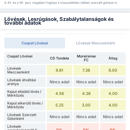
A 45. és a 90. perc magában foglalja a hosszabbítási időben szerzett gólokat is.
Lövések, Lesrúgások, Szabálytalanságok és
további adatok
Csapat Lövései
Lövések Meccsenként
Csapat Lövései
Moreirense
CD Tondela
Átlag
FC
Lövések
9.81
7.38
9.00
Meccsenként
Lövések átváltási
Nincs adat
Nincs adat
Nincs adat
aránya
Kaput eltaláló lövés /
4.56
4.38
4.00
Mérkőzés
Kaput elkerülő lövés /
5.25
3.00
4.00
Mérkőzés
Lövések Szerzett
Nincs adat
Nincs adat
Nincs adat
Gólonként
Lövések