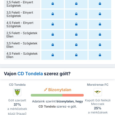
2,5 Felett - Elnyert
Szögletek
3,5 Felett - Elnyert
Szögletek
4,5 Felett - Elnyert
Szögletek
2,5 Felett - Szögletek
Ellen
3,5 Felett - Szögletek
Ellen
4,5 Felett - Szögletek
Ellen
Vajon
CD Tondela
szerez gólt?
CD Tondela
Moreirense FC
Bizonytalan
Gólt szerzett
Kapott Gól Nélküli
Adataink szerint
bizonytalan, hogy
Meccsek
37%
CD Tondela
szerez-e gólt.
25%
a mérkőzések
a mérkőzések
közül (Hazai)