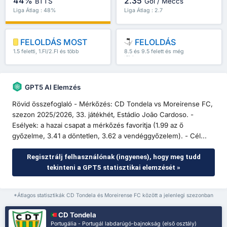
44%
2.35
BTTS
Gól / Meccs
Liga Átlag : 48%
Liga Átlag : 2.7
FELOLDÁS MOST
FELOLDÁS
1.5 feletti, 1.FI/2.FI és több
8.5 és 9.5 felett és még
több
GPT5 AI Elemzés
Rövid összefoglaló - Mérkőzés: CD Tondela vs Moreirense FC,
szezon 2025/2026, 33. játékhét, Estádio João Cardoso. -
Esélyek: a hazai csapat a mérkőzés favoritja (1.99 az ő
győzelme, 3.41 a döntetlen, 3.62 a vendéggyőzelem). - Cél...
Regisztrálj felhasználónak (ingyenes), hogy meg tudd
tekinteni a GPT5 statisztikai elemzését »
*Átlagos statisztikák CD Tondela és Moreirense FC között a jelenlegi szezonban
CD Tondela
Portugália - Portugál labdarúgó-bajnokság (első osztály)