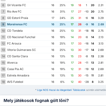
Gil Vicente FC
6
16
25%
19
18
1
20
2.31
Rio Ave FC
7
16
31%
17
27
-10
20
2.75
GD Estoril Praia
8
17
24%
25
31
-6
16
3.29
Moreirense FC
9
16
25%
17
26
-9
16
2.69
CD Tondela
10
16
25%
13
31
-18
15
2.75
CD Nacional Funchal
11
16
19%
14
20
-6
14
2.13
FC Arouca
12
16
25%
17
33
-16
14
3.13
Vitoria Guimaraes SC
13
16
25%
13
30
-17
14
2.69
CD Santa Clara
14
16
13%
15
23
-8
13
2.38
Alverca
15
16
19%
17
28
-11
13
2.81
Casa Pia AC
16
16
19%
12
31
-19
12
2.69
Estrela Amadora
17
16
13%
15
30
-15
11
2.81
AVS Futebol
18
16
6%
12
40
-28
8
3.25
*
Liga NOS Hazai és Idegenbeli Táblázatok
szintén elérhetők
Mely játékosok fognak gólt lőni?