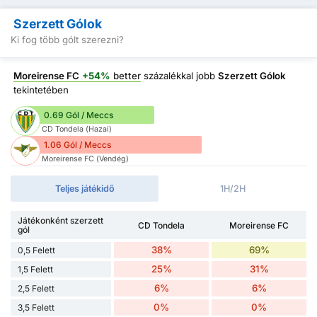
Szerzett Gólok
Ki fog több gólt szerezni?
Moreirense FC
+54%
better
százalékkal jobb
Szerzett Gólok
tekintetében
0.69 Gól / Meccs
CD Tondela (Hazai)
1.06 Gól / Meccs
Moreirense FC (Vendég)
Teljes játékidő
1H/2H
Játékonként szerzett
CD Tondela
Moreirense FC
gól
38%
69%
0,5 Felett
25%
31%
1,5 Felett
6%
6%
2,5 Felett
0%
0%
3,5 Felett