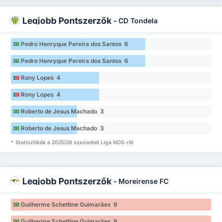
Legjobb Pontszerzők
-
CD Tondela
Pedro Henryque Pereira dos Santos 6
Pedro Henryque Pereira dos Santos 6
Rony Lopes 4
Rony Lopes 4
Roberto de Jesus Machado 3
Roberto de Jesus Machado 3
* Statisztikák a 2025/26 szezonból Liga NOS-ről
Legjobb Pontszerzők
-
Moreirense FC
Guilherme Schettine Guimarães 9
Guilherme Schettine Guimarães 9