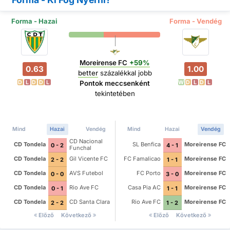
Forma - Hazai
Forma - Vendég
Moreirense FC
+59%
0.63
1.00
better
százalékkal jobb
D
L
D
D
L
W
D
L
D
L
Pontok meccsenként
tekintetében
Mind
Hazai
Vendég
Mind
Hazai
Vendég
CD Nacional
CD Tondela
SL Benfica
Moreirense FC
0 - 2
4 - 1
Funchal
CD Tondela
Gil Vicente FC
FC Famalicao
Moreirense FC
2 - 2
1 - 1
CD Tondela
AVS Futebol
FC Porto
Moreirense FC
0 - 0
3 - 0
CD Tondela
Rio Ave FC
Casa Pia AC
Moreirense FC
0 - 1
1 - 1
CD Tondela
CD Santa Clara
Rio Ave FC
Moreirense FC
2 - 2
1 - 2
Előző
Következő
Előző
Következő