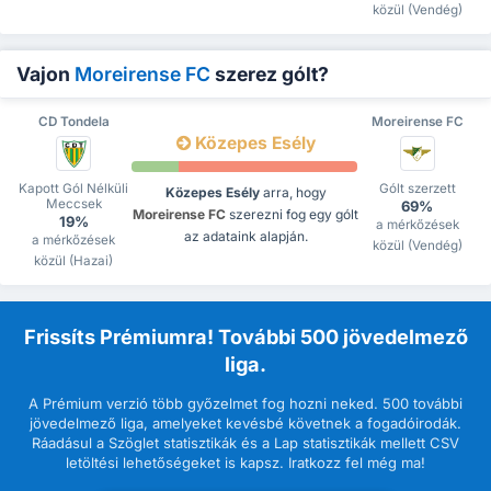
közül (Vendég)
Vajon
Moreirense FC
szerez gólt?
CD Tondela
Moreirense FC
Közepes Esély
Kapott Gól Nélküli
Gólt szerzett
Közepes Esély
arra, hogy
Meccsek
69%
Moreirense FC
szerezni fog egy gólt
19%
a mérkőzések
az adataink alapján.
a mérkőzések
közül (Vendég)
közül (Hazai)
Frissíts Prémiumra! További 500 jövedelmező
liga.
A Prémium verzió több győzelmet fog hozni neked. 500 további
jövedelmező liga, amelyeket kevésbé követnek a fogadóirodák.
Ráadásul a Szöglet statisztikák és a Lap statisztikák mellett CSV
letöltési lehetőségeket is kapsz. Iratkozz fel még ma!