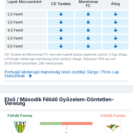
Lapok Meccsenként
Moreirense
CD Tondela
Átlag
FC
2,5 Felett
3,5 Felett
4,5 Felett
5,5 Felett
6,5 Felett
CD Tondela és Moreirense FC meccsen kapott összes lapjainak száma. A liga átlaga
a Portugál labdarúgó-bajnokság (első osztály) átlaga. Összesen 1531 lap volt
2025/2026 szezonban, 290 mérkőzésen.
Portugál labdarúgó-bajnokság (első osztály) Sárga / Piros Lap
Statisztikák
Első / Második Félidő Győzelem-Döntetlen-
Vereség
Félidő Forma
Félidő Forma