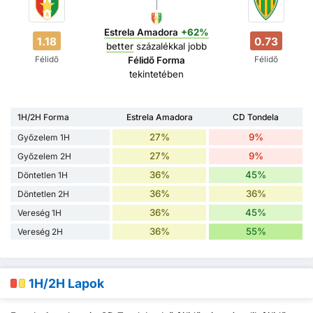
Estrela Amadora
+62%
1.18
0.73
better
százalékkal jobb
Félidő
Félidő
Félidő Forma
tekintetében
1H/2H Forma
Estrela Amadora
CD Tondela
27%
9%
Győzelem 1H
27%
9%
Győzelem 2H
36%
45%
Döntetlen 1H
36%
36%
Döntetlen 2H
36%
45%
Vereség 1H
36%
55%
Vereség 2H
1H/2H Lapok