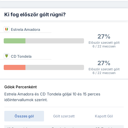
Ki fog először gólt rúgni?
Estrela Amadora
27%
Először szerzett gólt
6 / 22 meccsen
CD Tondela
27%
Először szerzett gólt
6 / 22 meccsen
Gólok Percenként
Estrela Amadora és CD Tondela góljai 10 és 15 perces
időintervallumok szerint.
Összes gól
Gólt szerzett
Kapott Gól