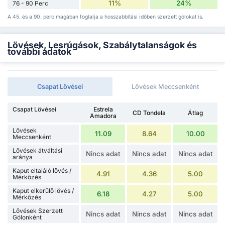
11%
24%
76 - 90 Perc
A 45. és a 90. perc magában foglalja a hosszabbítási időben szerzett gólokat is.
Lövések, Lesrúgások, Szabálytalanságok és
további adatok
Csapat Lövései
Lövések Meccsenként
Csapat Lövései
Estrela
CD Tondela
Átlag
Amadora
Lövések
11.09
8.64
10.00
Meccsenként
Lövések átváltási
Nincs adat
Nincs adat
Nincs adat
aránya
Kaput eltaláló lövés /
4.91
4.36
5.00
Mérkőzés
Kaput elkerülő lövés /
6.18
4.27
5.00
Mérkőzés
Lövések Szerzett
Nincs adat
Nincs adat
Nincs adat
Gólonként