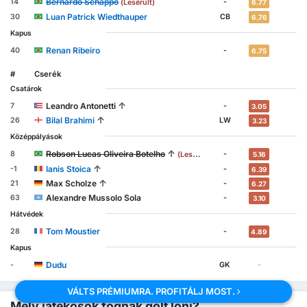
Bernardo Schappo
14
-
(Lesérült)
6.77
Luan Patrick Wiedthauper
30
CB
6.76
Kapus
Renan Ribeiro
40
-
6.75
#
Cserék
Csatárok
↑
Leandro Antonetti
7
-
3.05
↑
Bilal Brahimi
26
LW
3.23
Középpályások
↑
Robson Lucas Oliveira Botelho
8
-
(Lesérült)
5.16
↑
Ianis Stoica
-1
-
6.39
↑
Max Scholze
21
-
6.27
Alexandre Mussolo Sola
63
-
3.10
Hátvédek
Tom Moustier
28
-
4.89
Kapus
Dudu
-
GK
-
VÁLTS PRÉMIUMRA. PROFITÁLJ MOST.
Mely játékosok fognak gólt lőni?