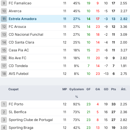
FC Famalicao
9
11
45%
19
9
10
17
2.55
Alverca
10
11
45%
10
15
-5
17
2.27
Estrela Amadora
11
11
27%
14
17
-3
13
2.82
FC Arouca
12
11
27%
14
23
-9
12
3.36
CD Nacional Funchal
13
11
27%
16
18
-2
11
3.09
CD Santa Clara
14
12
25%
10
14
-4
11
2.00
Casa Pia AC
15
11
18%
15
21
-6
11
3.27
Rio Ave FC
16
11
18%
11
20
-9
9
2.82
CD Tondela
17
11
9%
7
14
-7
7
1.91
AVS Futebol
18
12
8%
10
23
-13
6
2.75
Csapat
MP
Győzelem
GF
GA
GD
Pts
Átl.
%
FC Porto
1
12
92%
23
4
19
33
2.25
SL Benfica
2
11
73%
21
5
16
27
2.36
Sporting Clube de Portugal
3
11
73%
23
8
15
27
2.82
Sporting Braga
4
12
42%
23
13
10
19
3.00