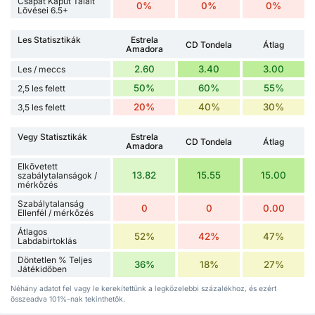
Csapat Kaput Talált
0%
0%
0%
Lövései 6.5+
Les Statisztikák
Estrela
CD Tondela
Átlag
Amadora
2.60
3.40
3.00
Les / meccs
50%
60%
55%
2,5 les felett
20%
40%
30%
3,5 les felett
Vegy Statisztikák
Estrela
CD Tondela
Átlag
Amadora
Elkövetett
13.82
15.55
15.00
szabálytalanságok /
mérkőzés
Szabálytalanság
0
0
0.00
Ellenfél / mérkőzés
Átlagos
52%
42%
47%
Labdabirtoklás
Döntetlen % Teljes
36%
18%
27%
Játékidőben
Néhány adatot fel vagy le kerekítettünk a legközelebbi százalékhoz, és ezért
összeadva 101%-nak tekinthetők.