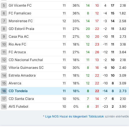
Gil Vicente FC
5
11
36%
14
10
4
17
2.18
FC Famalicao
6
11
36%
8
12
-4
15
1.82
Moreirense FC
7
12
33%
14
17
-3
14
2.58
GD Estoril Praia
8
11
27%
20
22
-2
11
3.82
Casa Pia AC
9
11
27%
10
20
-10
11
2.73
Rio Ave FC
10
11
18%
12
23
-11
11
3.18
FC Arouca
11
11
27%
14
26
-12
11
3.64
CD Nacional Funchal
12
11
18%
11
13
-2
10
2.18
Vitoria Guimaraes SC
13
10
30%
8
16
-8
10
2.40
Estrela Amadora
14
11
18%
12
22
-10
10
3.09
Alverca
15
11
18%
12
22
-10
8
3.09
CD Tondela
16
11
18%
8
22
-14
8
2.73
CD Santa Clara
17
10
10%
7
14
-7
6
2.10
AVS Futebol
18
10
0%
8
31
-23
2
3.90
*
Liga NOS Hazai és Idegenbeli Táblázatok
szintén elérhetők