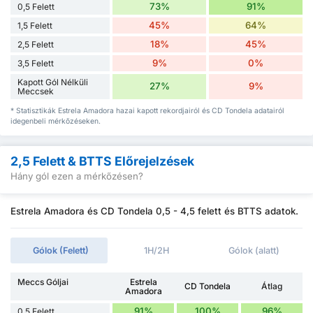
73%
91%
0,5 Felett
45%
64%
1,5 Felett
18%
45%
2,5 Felett
9%
0%
3,5 Felett
Kapott Gól Nélküli
27%
9%
Meccsek
* Statisztikák Estrela Amadora hazai kapott rekordjairól és CD Tondela adatairól
idegenbeli mérkőzéseken.
2,5 Felett & BTTS Előrejelzések
Hány gól ezen a mérkőzésen?
Estrela Amadora és CD Tondela 0,5 - 4,5 felett és BTTS adatok.
Gólok (Felett)
1H/2H
Gólok (alatt)
Meccs Góljai
Estrela
CD Tondela
Átlag
Amadora
91%
100%
96%
0,5 Felett