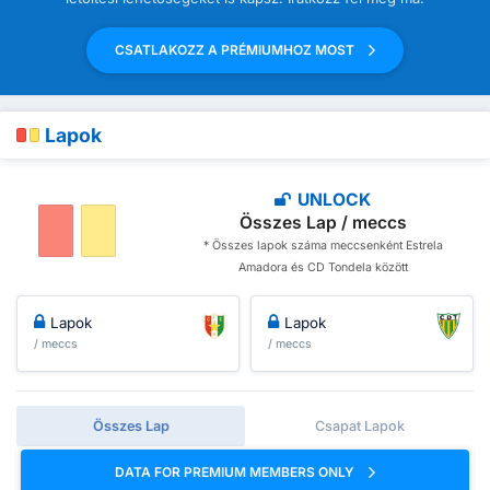
CSATLAKOZZ A PRÉMIUMHOZ MOST
Lapok
UNLOCK
Összes Lap / meccs
* Összes lapok száma meccsenként Estrela
Amadora és CD Tondela között
Lapok
Lapok
/ meccs
/ meccs
Összes Lap
Csapat Lapok
DATA FOR PREMIUM MEMBERS ONLY