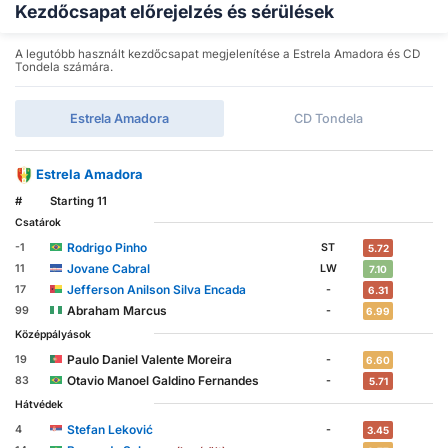
Kezdőcsapat előrejelzés és sérülések
A legutóbb használt kezdőcsapat megjelenítése a Estrela Amadora és CD
Tondela számára.
Estrela Amadora
CD Tondela
Estrela Amadora
#
Starting 11
Csatárok
Rodrigo Pinho
-1
ST
5.72
Jovane Cabral
11
LW
7.10
Jefferson Anilson Silva Encada
17
-
6.31
Abraham Marcus
99
-
6.99
Középpályások
Paulo Daniel Valente Moreira
19
-
6.60
Otavio Manoel Galdino Fernandes
83
-
5.71
Hátvédek
Stefan Leković
4
-
3.45