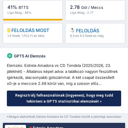
41%
2.78
BTTS
Gól / Meccs
Liga Átlag : 46%
Liga Átlag : 2.77
FELOLDÁS MOST
FELOLDÁS
1.5 feletti, 1.FI/2.FI és több
8.5 és 9.5 felett és még
több
GPT5 AI Elemzés
Elemzés: Estrela Amadora vs CD Tondela (2025/2026, 23.
játékhét) - Általános képet adva: a találkozó nagyon feszültnek
ígérkezik, alacsonyabb gólszámmal. A két csapat összesített
xG-je a meccsre 2.48 körül van, míg a szezon előz...
Regisztrálj felhasználónak (ingyenes), hogy meg tudd
tekinteni a GPT5 statisztikai elemzését »
*Átlagos statisztikák Estrela Amadora és CD Tondela között a jelenlegi szezonban
Estrela Amadora