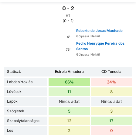
0
-
2
HT
(0 - 1)
Roberto de Jesus Machado
Gólpassz Nélkül
4'
Pedro Henryque Pereira dos
Santos
75'
Gólpassz Nélkül
Statiszt.
Estrela Amadora
CD Tondela
Labdabirtoklás
66%
34%
Lövések
11
8
Lapok
Nincs adat
Nincs adat
Szögletek
5
3
Szabálytalanságok
12
17
Les
2
0