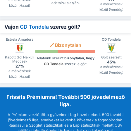
adataink alapján.
a mérkőzések
közül (Hazai)
közül (Vendég)
Vajon
CD Tondela
szerez gólt?
Estrela Amadora
CD Tondela
Bizonytalan
Kapott Gól Nélküli
Gólt szerzett
Adataink szerint
bizonytalan, hogy
Meccsek
45%
CD Tondela
szerez-e gólt.
27%
a mérkőzések
a mérkőzések
közül (Vendég)
közül (Hazai)
Frissíts Prémiumra! További 500 jövedelmező
liga.
A Prémium verzió több győzelmet fog hozni neked. 500 további
jövedelmező liga, amelyeket kevésbé követnek a fogadóirodák.
Ráadásul a Szöglet statisztikák és a Lap statisztikák mellett CSV
letöltési lehetőségeket is kapsz. Iratkozz fel még ma!