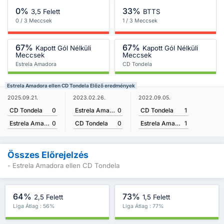
0%
33%
3,5 Felett
BTTS
0 / 3 Meccsek
1 / 3 Meccsek
67%
67%
Kapott Gól Nélküli
Kapott Gól Nélküli
Meccsek
Meccsek
Estrela Amadora
CD Tondela
Estrela Amadora ellen CD Tondela Előző eredmények
2025.09.21.
2023.02.26.
2022.09.05.
CD Tondela
0
Estrela Amadora
0
CD Tondela
1
Estrela Amadora
0
CD Tondela
0
Estrela Amadora
1
Összes Előrejelzés
- Estrela Amadora ellen CD Tondela
64%
73%
2,5 Felett
1,5 Felett
Liga Átlag : 56%
Liga Átlag : 77%