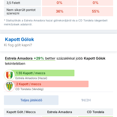
0%
0%
3,5 Felett
Nem sikerült pontot
36%
55%
szerezni
* Statisztikák a Estrela Amadora hazai gólrekordjáról és a CD Tondela idegenbeli
mérkőzések adatairól.
Kapott Gólok
Ki fog gólt kapni?
Estrela Amadora
+29%
better
százalékkal jobb
Kapott Gólok
tekintetében
1.55 Kapott / meccs
Estrela Amadora (Hazai)
2 Kapott / meccs
CD Tondela (Vendég)
Teljes játékidő
1H/2H
Kapott Gólt / Meccs
Estrela Amadora
CD Tondela