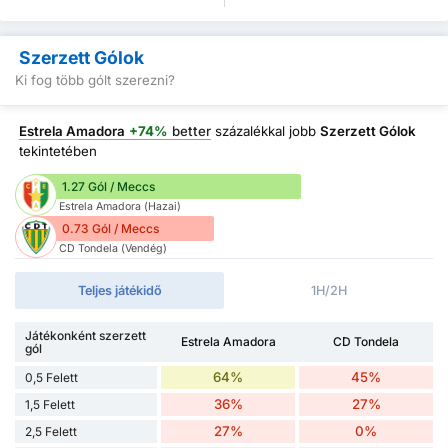
Szerzett Gólok
Ki fog több gólt szerezni?
Estrela Amadora
+74%
better
százalékkal jobb
Szerzett Gólok
tekintetében
1.27 Gól / Meccs
Estrela Amadora (Hazai)
0.73 Gól / Meccs
CD Tondela (Vendég)
Teljes játékidő
1H/2H
Játékonként szerzett
Estrela Amadora
CD Tondela
gól
64%
45%
0,5 Felett
36%
27%
1,5 Felett
27%
0%
2,5 Felett