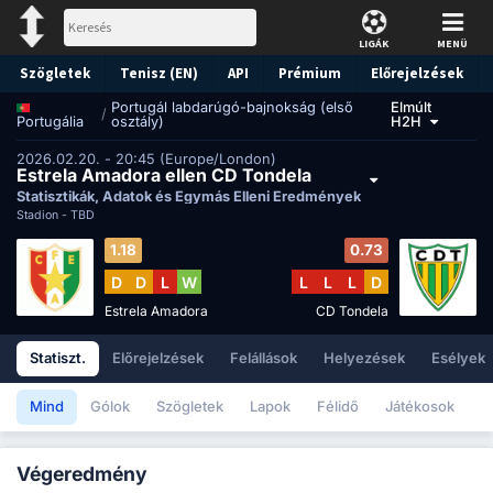
LIGÁK
MENÜ
Szögletek
Tenisz (EN)
API
Prémium
Előrejelzések
Portugál labdarúgó-bajnokság (első
Elmúlt
/
osztály)
H2H
Portugália
2026.02.20. - 20:45 (Europe/London)
Estrela Amadora ellen CD Tondela
Statisztikák, Adatok és Egymás Elleni Eredmények
Stadion -
TBD
1.18
0.73
D
D
L
W
L
L
L
D
Estrela Amadora
CD Tondela
Statiszt.
Előrejelzések
Felállások
Helyezések
Esélyek
Mind
Gólok
Szögletek
Lapok
Félidő
Játékosok
Végeredmény