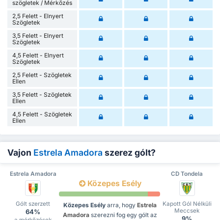
szögletek / Mérkőzés
2,5 Felett - Elnyert
Szögletek
3,5 Felett - Elnyert
Szögletek
4,5 Felett - Elnyert
Szögletek
2,5 Felett - Szögletek
Ellen
3,5 Felett - Szögletek
Ellen
4,5 Felett - Szögletek
Ellen
Vajon
Estrela Amadora
szerez gólt?
Estrela Amadora
CD Tondela
Közepes Esély
Gólt szerzett
Kapott Gól Nélküli
Közepes Esély
arra, hogy
Estrela
Meccsek
64%
Amadora
szerezni fog egy gólt az
9%
a mérkőzések