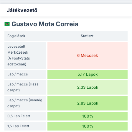
Játékvezető
Gustavo Mota Correia
Foglalások
Statiszt.
Levezetett
Mérkőzések
6 Meccsek
(A FootyStats
adatokban)
Lap / meccs
5.17 Lapok
Lap / meccs (Hazai
2.33 Lapok
csapat)
Lap / meccs (Vendég
2.83 Lapok
csapat)
0,5 Lap Felett
100%
1,5 Lap Felett
100%