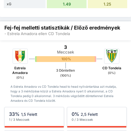
xG
1.49
1.25
Fej-fej melletti statisztikák / Előző eredmények
- Estrela Amadora ellen CD Tondela
3
Meccsek
0%
100%
0%
Estrela
CD Tondela
3 Döntetlen
Amadora
(0%)
(100%)
(0%)
A Estrela Amadora vs CD Tondela head to head nyilvántartása azt mutatja,
hogy a 3 mérkőzése közül a Estrela Amadora nyert 0 alkalommal, a CD
Tondela pedig 0 alkalommal. 3 mérkőzés végződött döntetlennel Estrela
Amadora és CD Tondela között.
33%
0%
1,5 Felett
2,5 Felett
1 / 3 Meccsek
0 / 3 Meccsek