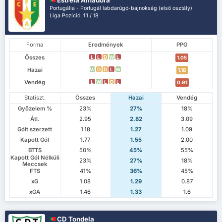
Portugália - Portugál labdarúgó-bajnokság (első osztály)
Liga Pozíció.
11
/ 18
Forma
Eredmények
PPG
Összes
L
L
D
W
L
1.05
Hazai
W
D
D
L
W
1.18
Vendég
L
W
L
D
L
0.91
Statiszt.
Összes
Hazai
Vendég
Győzelem %
23%
27%
18%
Átl.
2.95
2.82
3.09
Gólt szerzett
1.18
1.27
1.09
Kapott Gól
1.77
1.55
2.00
BTTS
50%
45%
55%
Kapott Gól Nélküli
23%
27%
18%
Meccsek
FTS
41%
36%
45%
xG
1.08
1.29
0.87
xGA
1.46
1.33
1.6
CD Tondela