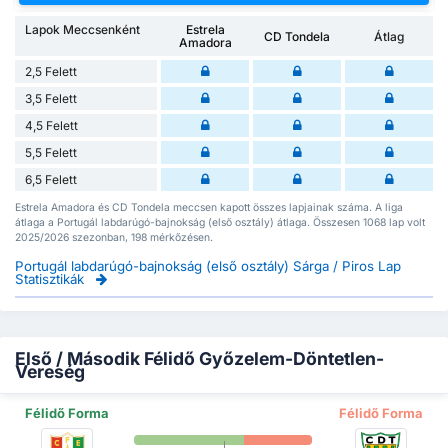
Lapok Meccsenként
Estrela
CD Tondela
Átlag
Amadora
2,5 Felett
3,5 Felett
4,5 Felett
5,5 Felett
6,5 Felett
Estrela Amadora és CD Tondela meccsen kapott összes lapjainak száma. A liga
átlaga a Portugál labdarúgó-bajnokság (első osztály) átlaga. Összesen 1068 lap volt
2025/2026 szezonban, 198 mérkőzésen.
Portugál labdarúgó-bajnokság (első osztály) Sárga / Piros Lap
Statisztikák
Első / Második Félidő Győzelem-Döntetlen-
Vereség
Félidő Forma
Félidő Forma