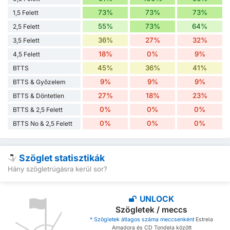
73%
73%
73%
1,5 Felett
55%
73%
64%
2,5 Felett
36%
27%
32%
3,5 Felett
18%
0%
9%
4,5 Felett
45%
36%
41%
BTTS
9%
9%
9%
BTTS & Győzelem
27%
18%
23%
BTTS & Döntetlen
0%
0%
0%
BTTS & 2,5 Felett
0%
0%
0%
BTTS No & 2,5 Felett
Szöglet statisztikák
Hány szögletrúgásra kerül sor?
UNLOCK
Szögletek / meccs
* Szögletek átlagos száma meccsenként
Estrela
Amadora és CD Tondela között