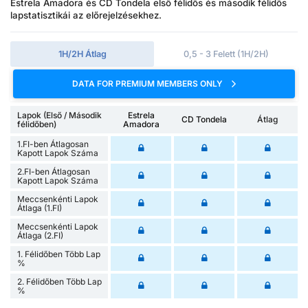
Estrela Amadora és CD Tondela első félidős és második félidős
lapstatisztikái az előrejelzésekhez.
1H/2H Átlag
0,5 - 3 Felett (1H/2H)
DATA FOR PREMIUM MEMBERS ONLY
Lapok (Első / Második
Estrela
CD Tondela
Átlag
félidőben)
Amadora
1.FI-ben Átlagosan
Kapott Lapok Száma
2.FI-ben Átlagosan
Kapott Lapok Száma
Meccsenkénti Lapok
Átlaga (1.FI)
Meccsenkénti Lapok
Átlaga (2.FI)
1. Félidőben Több Lap
%
2. Félidőben Több Lap
%