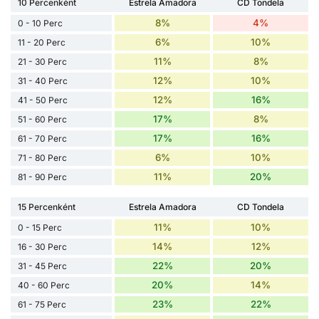
10 Percenként
Estrela Amadora
CD Tondela
8%
4%
0 - 10 Perc
6%
10%
11 - 20 Perc
11%
8%
21 - 30 Perc
12%
10%
31 - 40 Perc
12%
16%
41 - 50 Perc
17%
8%
51 - 60 Perc
17%
16%
61 - 70 Perc
6%
10%
71 - 80 Perc
11%
20%
81 - 90 Perc
15 Percenként
Estrela Amadora
CD Tondela
11%
10%
0 - 15 Perc
14%
12%
16 - 30 Perc
22%
20%
31 - 45 Perc
20%
14%
40 - 60 Perc
23%
22%
61 - 75 Perc