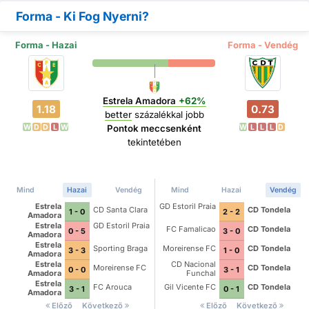
Forma - Ki Fog Nyerni?
Forma - Hazai
Forma - Vendég
Estrela Amadora
+62%
1.18
0.73
better
százalékkal jobb
W
D
D
L
W
W
L
L
L
D
Pontok meccsenként
tekintetében
Mind
Hazai
Vendég
Mind
Hazai
Vendég
Estrela
GD Estoril Praia
CD Santa Clara
CD Tondela
1 - 0
2 - 2
Amadora
Estrela
GD Estoril Praia
FC Famalicao
CD Tondela
0 - 5
3 - 0
Amadora
Estrela
Sporting Braga
Moreirense FC
CD Tondela
3 - 3
1 - 0
Amadora
Estrela
CD Nacional
Moreirense FC
CD Tondela
0 - 0
3 - 1
Amadora
Funchal
Estrela
FC Arouca
Gil Vicente FC
CD Tondela
3 - 1
0 - 1
Amadora
Előző
Következő
Előző
Következő