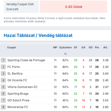
Vendég Csapat Gólt
0.83 Gólok
Szerzett
A bíró statisztikái (Gustavo Mota Correia) a legfrissebb adatokat használják. Nem
előzetes mérkőzés előtti adatokat.
Hazai Táblázat / Vendég táblázat
Csapat
MP
Győzelem
GF
GA
GD
Pts
Átl.
%
Sporting Clube de Portugal
1
11
82%
33
4
29
28
3.36
FC Porto
2
10
80%
20
3
17
26
2.30
SL Benfica
3
11
64%
25
8
17
25
3.00
Gil Vicente FC
4
11
64%
19
8
11
23
2.45
Vitoria Guimaraes SC
5
12
50%
17
15
2
21
2.67
Sporting Braga
6
10
60%
22
7
15
20
2.90
GD Estoril Praia
7
11
45%
23
16
7
19
3.55
Moreirense FC
8
10
60%
15
13
2
19
2.80