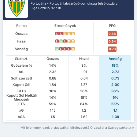
Portugália - Portugál labdarúgó-bajnokság (első osztály)
Liga Pozíció.
17
/ 18
Forma
Eredmények
PPG
Összes
L
L
D
D
D
0.68
Hazai
L
W
L
D
D
0.64
Vendég
W
L
L
L
D
0.73
Statiszt.
Összes
Hazai
Vendég
Győzelem %
14%
9%
18%
Átl.
2.32
1.91
2.73
Gólt szerzett
0.68
0.64
0.73
Kapott Gól
1.64
1.27
2.00
BTTS
36%
36%
36%
Kapott Gól Nélküli
14%
18%
9%
Meccsek
FTS
59%
64%
55%
xG
1.15
1.2
1.1
xGA
1.5
1.62
1.38
Mit jelentenek ezek a statisztikai kifejezések? Olvasd el a Szójegyzéket