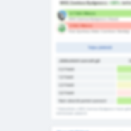
WKS Zawisza Bydgoszcz
+35%
bett
2.7 Gól / Meccs
WKS Zawisza Bydgoszcz (Hazai)
2 Gól / Meccs
Klub Sportowy Notec Czarnkow (Vendég)
Teljes játékidő
Játékonként szerzett gól
Z
0,5 Felett
1,5 Felett
2,5 Felett
3,5 Felett
Nem sikerült pontot szerezni
* Statisztikák a WKS Zawisza Bydgoszcz hazai gólr
mérkőzések adatairól.