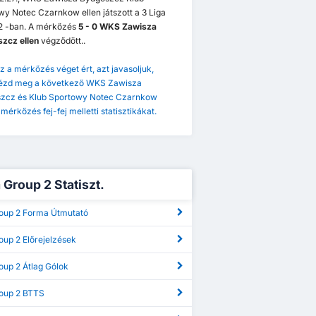
y Notec Czarnkow ellen játszott a 3 Liga
2 -ban. A mérkőzés
5 - 0 WKS Zawisza
zcz ellen
végződött..
z a mérkőzés véget ért, azt javasoljuk,
ézd meg a következő WKS Zawisza
zcz és Klub Sportowy Notec Czarnkow
 mérkőzés fej-fej melletti statisztikákat.
 Group 2 Statiszt.
roup 2 Forma Útmutató
oup 2 Előrejelzések
oup 2 Átlag Gólok
roup 2 BTTS