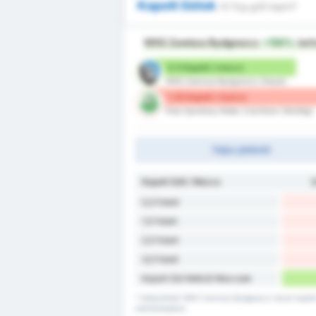
Kapott Gólok
Ki fog gólt kapni?
WKS Zawisza Bydgoszcz
+150%
bett
0.5 Kapott / meccs
WKS Zawisza Bydgoszcz (Hazai)
1.25 Kapott / meccs
Klub Sportowy Notec Czarnkow (Vendég)
Teljes játékidő
Kapott Gólt / Meccs
Z
0,5 Felett
1,5 Felett
2,5 Felett
3,5 Felett
Kapott Gól Nélküli Meccsek
* Statisztikák WKS Zawisza Bydgoszcz hazai kapott
mérkőzéseken.