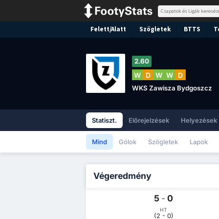
Felett/Alatt
Szögletek
BTTS
T
2.60
W
D
W
W
D
WKS Zawisza Bydgoszcz
Statiszt.
Előrejelzések
Helyezések
Mind
Gólok
Szögletek
Lapok
Végeredmény
5
-
0
HT
(2 - 0)