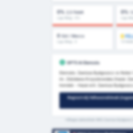
0%
0%
2,5 Felett
1
Liga Átlag : 0%
Liga Át
0
FE
Gól / Meccs
Liga Átlag : 0
1.5 felet
GPT5 AI Elemzés
Elemzés: Zawisza Bydgoszcz vs Noteć 
im. Zdzisława Krzyszkowiaka (hazai: Za
trendek - Hazai erő: Zawisza Bydgoszcz 
Regisztrálj felhasználónak (ingye
*Átlagos statisztikák WKS Zawisza Bydgoszcz