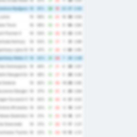
nia Sroda Wielkopolska
18
67%
37
26
11
39
3.50
wisza Bydgoszcz
18
61%
38
15
23
37
2.94
uzino
19
58%
43
25
18
36
3.58
ana Torun
18
56%
30
21
9
34
2.83
h Poznan II
19
53%
43
28
15
33
3.74
rtusia Kartuzy
19
53%
28
27
1
31
2.89
portowy Lipno Steszew
19
47%
27
29
-2
30
2.95
portowy Notec Czarnkow
19
42%
31
24
7
28
2.89
ta Swinoujscie
18
44%
27
21
6
28
2.67
itni Stargard Szczecinski
18
39%
32
27
5
26
3.28
 Swiecie
19
42%
20
36
-16
26
2.95
czevia Stargard
19
37%
29
25
4
25
2.84
gon Szczecin II
19
32%
38
44
-6
21
4.32
ctoria Wrzesnia
19
32%
21
26
-5
19
2.47
Nowe Skalmierzyce
19
21%
15
25
-10
19
2.11
ia Swarzedz
19
21%
17
28
-11
17
2.37
uchowia Tluchowo
18
22%
15
34
-19
15
2.72