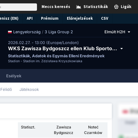
Meccs keresés
Statisztikák
Ligák
enisz (EN)
API
Prémium
Előrejelzések
CSV
/
3 Liga Group 2
Elmúlt H2H
Lengyelország
2026.02.27. - 13:00 (Europe/London)
WKS Zawisza Bydgoszcz ellen Klub Sportowy Notec Czarnkow
Statisztikák, Adatok és Egymás Elleni Eredmények
Stadion -
Stadion im. Zdzisława Krzyszkowiaka
Esélyek
Félidő
Játékosok
3 L
Csapat
Statiszt.
Zawisza
Noteć
Bydgoszcz
Czarnków