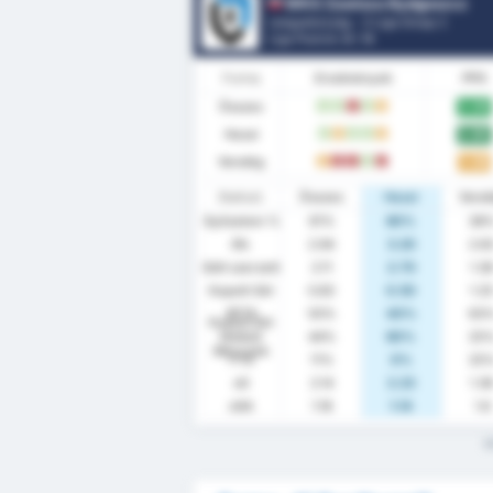
WKS Zawisza Bydgoszcz
Lengyelország - 3 Liga Group 2
Liga Pozíció.
0
/ 18
Forma
Eredmények
PPG
Összes
2.06
W
W
L
W
D
Hazai
2.60
W
D
W
W
D
Vendég
1.38
D
L
L
W
L
Statiszt.
Összes
Hazai
Vend
Győzelem %
61%
80%
38
Átl.
2.94
3.20
2.6
Gólt szerzett
2.11
2.70
1.3
Kapott Gól
0.83
0.50
1.2
BTTS
50%
40%
63
Kapott Gól
Nélküli
44%
60%
25
Meccsek
FTS
11%
0%
25
xG
2.14
2.23
1.3
xGA
1.18
1.14
1.6
M