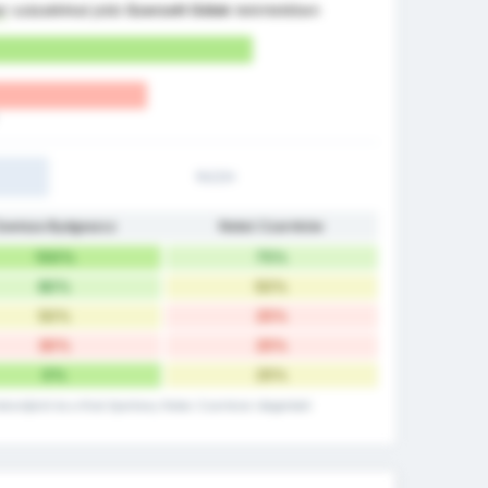
er
százalékkal jobb
Szerzett Gólok
tekintetében
1H/2H
awisza Bydgoszcz
Noteć Czarnków
100%
75%
80%
50%
50%
25%
30%
25%
0%
25%
ekordjáról és a Klub Sportowy Notec Czarnkow idegenbeli