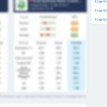
Klub Sportowy Notec Czarnkow
3 Liga Gr
Lengyelország - 3 Liga Group 2
Liga Pozíció.
0
/ 18
3 Liga Gr
Forma
Eredmények
PPG
3 Liga G
Összes
1.47
W
L
W
W
W
Hazai
1.27
W
W
L
W
W
Vendég
1.75
L
D
L
W
W
ég
Statiszt.
Összes
Hazai
Vendég
%
Győzelem %
42%
36%
50%
3
Átl.
2.89
2.64
3.25
8
Gólt szerzett
1.63
1.36
2.00
5
Kapott Gól
1.26
1.27
1.25
%
BTTS
47%
45%
50%
Kapott Gól
%
Nélküli
32%
18%
50%
Meccsek
%
FTS
32%
36%
25%
6
xG
1.93
2.5
1.77
xGA
1.46
1.15
1.55
it jelentenek ezek a statisztikai kifejezések? Olvasd el a Szójegyzéket