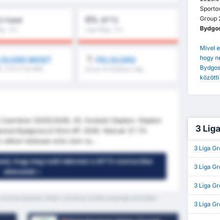
Sportow
Group 
0%
,5 Felett
BTTS
Bydgos
lag : 0%
Liga Átlag : 0%
Mivel e
hogy n
LOLDÁS MOST
FELOLDÁS
Bydgos
ti, 1.FI/2.FI és több
8.5 és 9.5 felett és még
több
közötti
Czarnków (2025/2026, 20. forduló) Stadion: Stadion
3 Liga
wisza Bydgoszcz) Kick-off: 2026. február 27. Fő
otthon biztosan erős (win-ra...
3 Liga G
nes), hogy meg tudd tekinteni a GPT5 statisztikai
3 Liga Gr
elemzését »
3 Liga Gr
 és Klub Sportowy Notec Czarnkow között a jelenlegi szezonban
3 Liga G