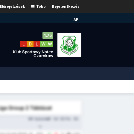
Előrejelzések
Több
Bejelentkezés
API
1.75
L
D
L
W
W
Klub Sportowy Notec
Czarnkow
iga Group 2 Táblázat
MP
Győzelem
GF
GA
GD
Pts
Átl.
%