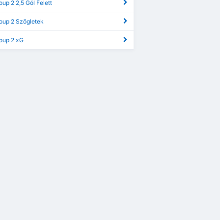
oup 2 2,5 Gól Felett
oup 2 Szögletek
roup 2 xG