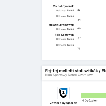
Michał Cywiński
23'
Gólpassz Nélkül
Gólpassz Nélkül
34'
Łukasz Szramowski
60'
Gólpassz Nélkül
Filip Kozłowski
61'
Gólpassz Nélkül
Gólpassz Nélkül
76'
Fej-fej melletti statisztikák /
Klub Sportowy Notec Czarnkow
4 Győzelem
Zawisza Bydgoszcz