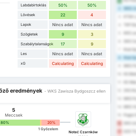
KS Polo
1
Labdabirtoklás
50%
50%
WKS Za
2
Lövések
22
4
KTSK L
3
Lapok
Nincs adat
Nincs adat
TKP El
4
KKS Lec
5
Szögletek
9
3
GKS Ca
6
Szabálytalanságok
17
9
Klub S
7
Les
Nincs adat
Nincs adat
Klub S
8
xG
Calculating
Calculating
MKS Flo
9
KS Blek
10
KS Wda
11
 Előző eredmények
ZKS Klu
12
- WKS Zawisza Bydgoszcz ellen
MKS Po
13
MKS Vi
14
5
Meccsek
Pogon 
15
80%
0%
20%
SKS Un
16
1 Győzelem
GZS Tl
17
Noteć Czarnków