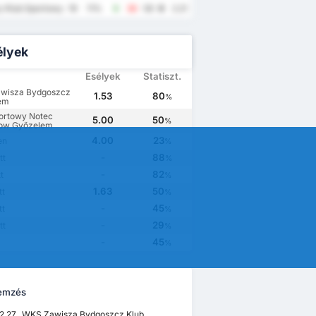
 Klub Sportowy Wybrzeze Rewalskie Rewal
19
11%
6
36
-30
9
2.21
élyek
Esélyek
Statiszt.
wisza Bydgoszcz
1.53
80
%
em
ortowy Notec
5.00
50
%
ow Győzelem
4.00
23
en
%
-
88
tt
%
-
82
t
%
1.63
50
tt
%
-
45
tt
%
-
29
tt
%
-
45
%
emzés
2.27., WKS Zawisza Bydgoszcz Klub