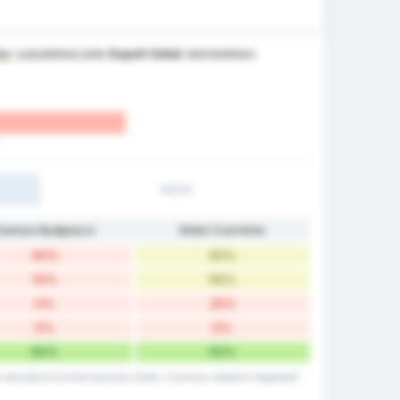
er
százalékkal jobb
Kapott Gólok
tekintetében
1H/2H
awisza Bydgoszcz
Noteć Czarnków
40%
50%
10%
50%
0%
25%
0%
0%
60%
50%
 rekordjairól és Klub Sportowy Notec Czarnkow adatairól idegenbeli