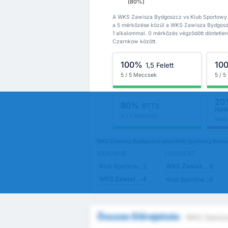
(80%)
A WKS Zawisza Bydgoszcz vs Klub Sportowy N
a 5 mérkőzése közül a WKS Zawisza Bydgosz
1 alkalommal. 0 mérkőzés végződött döntetl
Czarnkow között.
100%
10
1,5 Felett
5 / 5 Meccsek
5 / 
20
80%
BTTS
Nél
4 / 5 Meccsek
WKS 
WKS Zawisza Bydgoszcz ellen Klub Sportowy Note
2025.08.15.
2025.03.07.
Klub Sportowy Notec Czarnkow
2
WKS Zawisza Bydgoszcz
3
WKS Zawisza Bydgoszcz
4
Klub Sportowy Notec Czarnkow
0
Összes Előrejelzés
- WKS Zawisza