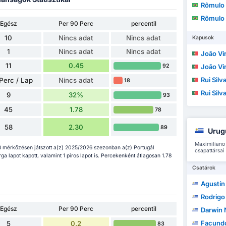
Rômulo Helb
Rômulo Helb
Egész
Per 90 Perc
percentil
10
Nincs adat
Nincs adat
Kapusok
1
Nincs adat
Nincs adat
João Vir
11
0.45
92
João Vir
Rui Silv
Perc / Lap
Nincs adat
18
Rui Silv
9
32%
93
45
1.78
78
58
2.30
89
Urug
Maximiliano 
8 mérkőzésen játszott a(z) 2025/2026 szezonban a(z) Portugál
csapattársai
a lapot kapott, valamint 1 piros lapot is. Percekenként átlagosan 1.78
Csatárok
Agustín 
Rodrigo Seb
Egész
Per 90 Perc
percentil
Darwin
Facundo 
5
0.2
83