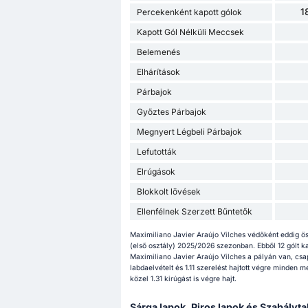
1
Percekenként kapott gólok
Kapott Gól Nélküli Meccsek
Belemenés
Elhárítások
Párbajok
Győztes Párbajok
Megnyert Légbeli Párbajok
Lefutották
Elrúgások
Blokkolt lövések
Ellenfélnek Szerzett Bűntetők
Maximiliano Javier Araújo Vilches védőként eddig ö
(első osztály) 2025/2026 szezonban. Ebből 12 gólt ka
Maximiliano Javier Araújo Vilches a pályán van, csa
labdaelvételt és 1.11 szerelést hajtott végre minde
közel 1.31 kirúgást is végre hajt.
Sárga lapok, Piros lapok és Szabályta