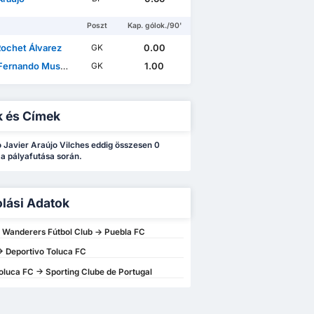
Poszt
Kap. gólok./90'
Rochet Álvarez
0.00
GK
nando Muslera Micol
1.00
GK
k és Címek
 Javier Araújo Vilches eddig összesen 0
 a pályafutása során.
olási Adatok
 Wanderers Fútbol Club -> Puebla FC
> Deportivo Toluca FC
oluca FC -> Sporting Clube de Portugal