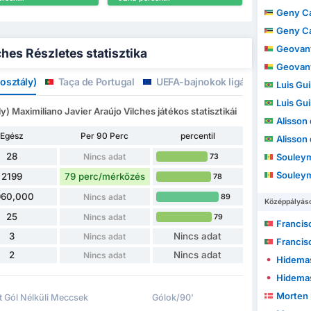
Geny C
Geny C
Geovany 
hes Részletes statisztika
Geovany 
osztály)
Taça de Portugal
UEFA-bajnokok ligája
Portugu
Luis Guilhe
Luis Guilhe
) Maximiliano Javier Araújo Vilches játékos statisztikái
Alisson d
Egész
Per 90 Perc
percentil
Alisson d
28
Nincs adat
Souley
73
Souley
2199
79 perc/mérkőzés
78
960,000
Nincs adat
89
Középpályás
25
Nincs adat
79
Francis
3
Nincs adat
Nincs adat
Francis
2
Nincs adat
Nincs adat
Hidemas
Hidemas
Morten
t Gól Nélküli Meccsek
Gólok/90'