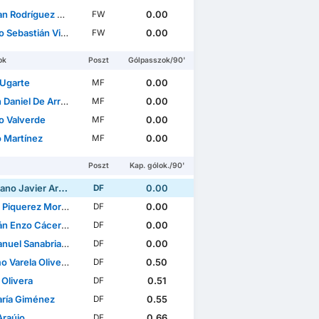
n Rodríguez Bravo
0.00
FW
bastián Viñas Barboza
0.00
FW
ok
Poszt
Gólpasszok/90'
 Ugarte
0.00
MF
l De Arrascaeta Benedetti
0.00
MF
o Valverde
0.00
MF
o Martínez
0.00
MF
Poszt
Kap. gólok./90'
Javier Araújo Vilches
0.00
DF
Piquerez Moreira
0.00
DF
Enzo Cáceres Ramos
0.00
DF
el Sanabria Magole
0.00
DF
o Varela Olivera
0.50
DF
 Olivera
0.51
DF
ría Giménez
0.55
DF
Araújo
0.66
DF