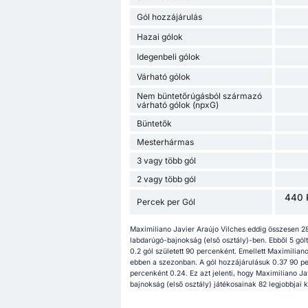
Gól hozzájárulás
Hazai gólok
Idegenbeli gólok
Várható gólok
Nem büntetőrúgásból származó
várható gólok (npxG)
Büntetők
Mesterhármas
3 vagy több gól
2 vagy több gól
440 
Percek per Gól
Maximiliano Javier Araújo Vilches eddig összesen 2
labdarúgó-bajnokság (első osztály)-ben. Ebből 5 gólt
0.2 gól született 90 percenként. Emellett Maximilian
ebben a szezonban. A gól hozzájárulásuk 0.37 90 p
percenként 0.24. Ez azt jelenti, hogy Maximiliano J
bajnokság (első osztály) játékosainak 82 legjobbjai 