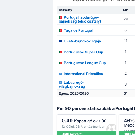
Verseny
MP
Portugál labdarúgó-
28
bajnokság (első osztály)
5
Taça de Portugal
11
UEFA-bajnokok ligája
1
Portuguese Super Cup
1
Portuguese League Cup
2
International Friendlies
Labdarúgó-
3
világbajnokság
Egész 2025/2026
51
Per 90 perces statisztikák a Portugá
0.49
46
Kapott gólok / 90'
Mecc
12 Gólok 28 Mérkőzésekben
13 Kapo
94th percentil
88th pe
28 Mé