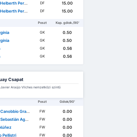
erth Pereira Junior
15.00
DF
erth Pereira Junior
15.00
DF
Poszt
Kap. gólok./90'
gínia
0.50
GK
gínia
0.50
GK
a
0.56
GK
a
0.56
GK
uay Csapat
Javier Araújo Vilches nemzetközi szintű
Poszt
Gólok/90'
Canobbio Graviz
0.00
FW
astián Aguirre Soto
0.00
FW
 Núñez
0.00
FW
Pellistri
0.00
FW