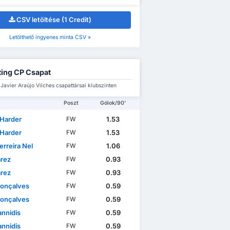
CSV letöltése (1 Credit)
Letölthető ingyenes minta CSV »
ting CP Csapat
Javier Araújo Vilches csapattársai klubszinten
Poszt
Gólok/90'
 Harder
1.53
FW
 Harder
1.53
FW
erreira Nel
1.06
FW
árez
0.93
FW
árez
0.93
FW
Gonçalves
0.59
FW
Gonçalves
0.59
FW
annidis
0.59
FW
annidis
0.59
FW