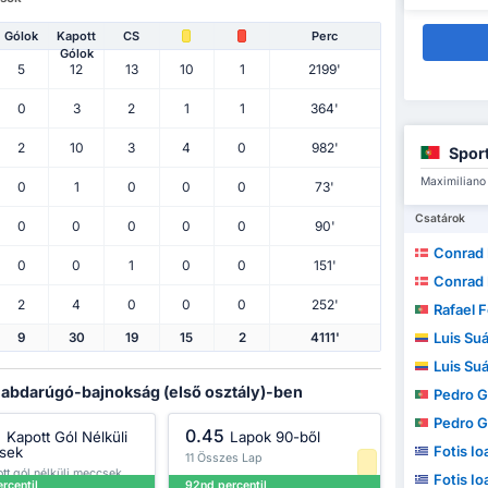
Gólok
Kapott
CS
Perc
Gólok
5
12
13
10
1
2199'
0
3
2
1
1
364'
2
10
3
4
0
982'
Spor
Maximiliano 
0
1
0
0
0
73'
Csatárok
0
0
0
0
0
90'
Conrad
0
0
1
0
0
151'
Conrad
2
4
0
0
0
252'
Rafael F
Luis Su
9
30
19
15
2
4111'
Luis Su
l labdarúgó-bajnokság (első osztály)-ben
Pedro 
Pedro 
%
0.45
Kapott Gól Nélküli
Lapok 90-ből
Fotis Io
sek
11 Összes Lap
tt gól nélküli meccsek
Fotis Io
rcentil
92nd percentil
rkőzésekben