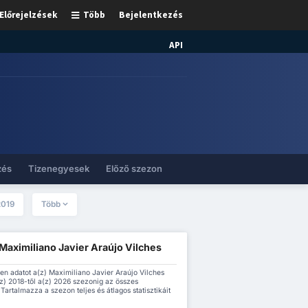
Előrejelzések
Több
Bejelentkezés
API
zés
Tizenegyesek
Előző szezon
2019
Több
 Maximiliano Javier Araújo Vilches
den adatot a(z) Maximiliano Javier Araújo Vilches
(z) 2018-től a(z) 2026 szezonig az összes
Tartalmazza a szezon teljes és átlagos statisztikáit