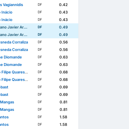
s Vagiannidis
0.42
DF
 Inácio
0.43
DF
 Inácio
0.43
DF
Javier Araújo Vilches
0.49
DF
Javier Araújo Vilches
0.49
DF
esneda Corraliza
0.56
DF
esneda Corraliza
0.56
DF
e Diomande
0.63
DF
e Diomande
0.63
DF
e Quaresma Coimbra Simões
0.68
DF
e Quaresma Coimbra Simões
0.68
DF
ebast
0.69
DF
ebast
0.69
DF
 Mangas
0.81
DF
 Mangas
0.81
DF
antos
1.58
DF
antos
1.58
DF