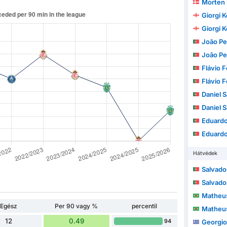
Morten
Giorgi 
Giorgi 
João Pedro A
João Pedro A
Flávio Fe
Flávio Fe
Daniel 
Daniel 
Eduardo Manuel Frei
Eduardo Manuel Frei
Hátvédek
Salvado
Salvado
Matheus
Egész
Per 90 vagy %
percentil
Matheus
12
0.49
94
Georgio