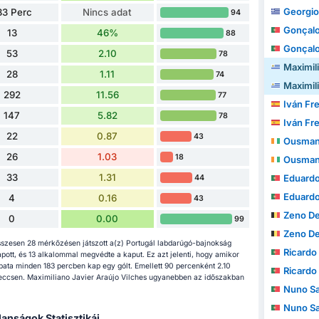
Georgio
83 Perc
Nincs adat
94
Gonçalo
13
46%
88
Gonçalo
53
2.10
78
Maximiliano 
28
1.11
74
Maximiliano 
292
11.56
77
Iván Fr
147
5.82
78
Iván Fr
22
0.87
43
Ousman
26
1.03
18
Ousman
33
1.31
Eduardo Filip
44
Eduardo Filip
4
0.16
43
Zeno D
0
0.00
99
Zeno D
sszesen 28 mérkőzésen játszott a(z) Portugál labdarúgó-bajnokság
Ricardo
pott, és 13 alkalommal megvédte a kaput. Ez azt jelenti, hogy amikor
pata minden 183 percben kap egy gólt. Emellett 90 percenként 2.10
Ricardo
n meccsen. Maximiliano Javier Araújo Vilches ugyanebben az időszakban
Nuno S
Nuno S
lanságok Statisztikái