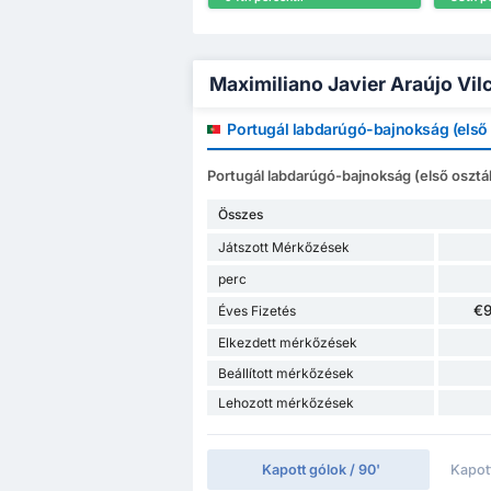
Maximiliano Javier Araújo Vilc
Portugál labdarúgó-bajnokság (első 
Portugál labdarúgó-bajnokság (első osztály
Összes
Játszott Mérkőzések
perc
€
Éves Fizetés
Elkezdett mérkőzések
Beállított mérkőzések
Lehozott mérkőzések
Kapott gólok / 90'
Kapot