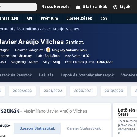
Meccs keresés
Statisztikák
Ligák
enisz (EN)
API
Prémium
Előrejelzések
CSV
ortugal
/
Maximiliano Javier Araújo Vilches
Javier Araújo Vilches
Statiszt.
rtugal
Nemzeti Válogatott :
Uruguay National Team
emzetiség :
Uruguay
Láb :
Bal Lábas
Mez Szám :
#20
15.)
Magasság :
179cm
Súly :
73kg
Éves Fizetés (Euró) :
€960,000
sztok és Passzok
Lefutás
Lapok és Szabálytalanságok
Védeke
4
2022/2023
2021/2022
2020/2021
2019/2020
Letöltés
isztikák
- Maximiliano Javier Araújo Vilches
Stats
Tölts le min
játékosról a
arúgó-
Szezon Statisztikák
Karrier Statisztikák
versenyhez. 
is.
osok