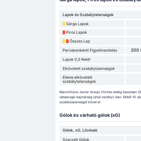
Lapok és Szabálytalanságok
Sárga Lapok
Piros Lapok
Összes Lap
200 
Percekenkénti Figyelmeztetés
Lapok 0,5 felett
Elkövetett szabálytalanságok
Ellene elkövetett
szabálytalanságok
Maximiliano Javier Araújo Vilches eddig összesen 2
labdarúgó-bajnokság (első osztály)-ben. Ebből 10 sárg
szabálytalanságot követ el.
Gólok és várható gólok (xG)
Gólok, xG, Lövések
Szerzett Gólok