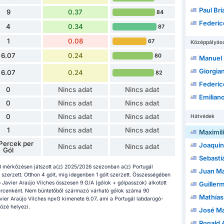
Paul Bria
9
0.37
84
Federico Se
4
0.34
87
1
0.08
67
Középpályás
6.07
0.24
80
Manuel
Giorgian Danie
6.07
0.24
82
Federic
0
Nincs adat
Nincs adat
Emilian
0
Nincs adat
Nincs adat
0
Nincs adat
Nincs adat
Hátvédek
1
Nincs adat
Nincs adat
Maximiliano 
Percek per
Joaquín 
Nincs adat
Nincs adat
Gól
Sebastián 
8 mérkőzésen játszott a(z) 2025/2026 szezonban a(z) Portugál
Juan Manu
 szerzett. Otthon 4 gólt, míg idegenben 1 gólt szerzett. Összességében
o Javier Araújo Vilches összesen 9 G/A (gólok + gólpasszok) alkotott
Guillerm
ercenként. Nem büntetőből származó várható gólok száma 90
Mathías
avier Araújo Vilches npxG kimenete 6.07, ami a Portugál labdarúgó-
közé helyezi.
José Ma
Ronald 