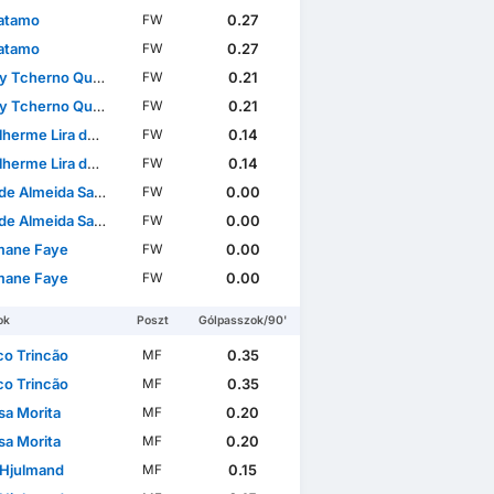
atamo
0.27
FW
atamo
0.27
FW
Tcherno Quenda
0.21
FW
Tcherno Quenda
0.21
FW
ese Super Cup
Portuguese League Cup
International Friend
rme Lira dos Santos
0.14
FW
rme Lira dos Santos
0.14
FW
e Almeida Santos
0.00
FW
e Almeida Santos
0.00
FW
mane Faye
0.00
FW
mane Faye
0.00
FW
ok
Poszt
Gólpasszok/90'
co Trincão
0.35
MF
co Trincão
0.35
MF
a Morita
0.20
MF
a Morita
0.20
MF
 Hjulmand
0.15
MF