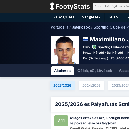
Felett/Alatt
Szögletek
BTTS
T
Portugália
/
Játékosok
/
Sporting Clube de P
Maximiliano 
Club :
Sporting Clube de Po
Poszt :
Hátvéd - Bal Hátvéd
N
Kor (Születésnap) :
26 (2000.02.
Általános
Gólok, xG, Lövések
Asszi
2025/2026
2024/2025
2023/202
2025/2026 és Pályafutás Stat
Átlagos értékelés a(z) Portugál labd
7.11
bajnokság (első osztály)-ben
Kapott Gólok Rangja : 11 / 185 Játék