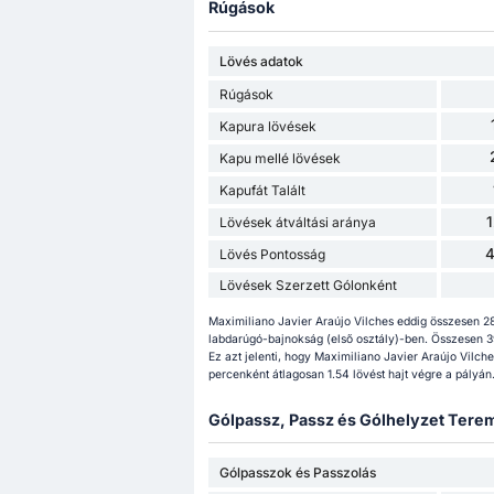
Rúgások
Lövés adatok
Rúgások
Kapura lövések
Kapu mellé lövések
Kapufát Talált
Lövések átváltási aránya
Lövés Pontosság
Lövések Szerzett Gólonként
Maximiliano Javier Araújo Vilches eddig összesen 2
labdarúgó-bajnokság (első osztály)-ben. Összesen 39 l
Ez azt jelenti, hogy Maximiliano Javier Araújo Vilch
percenként átlagosan 1.54 lövést hajt végre a pályán
Gólpassz, Passz és Gólhelyzet Terem
Gólpasszok és Passzolás