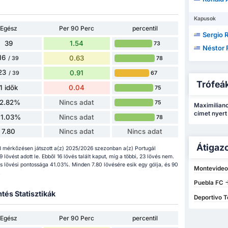
Kapusok
Egész
Per 90 Perc
percentil
Sergio 
39
1.54
73
Néstor Fer
16
0.63
78
/ 39
23
0.91
67
/ 39
Trófeá
1 idők
0.04
75
12.82%
Nincs adat
75
Maximiliano
címet nyert
41.03%
Nincs adat
78
7.80
Nincs adat
Nincs adat
Átigaz
8 mérkőzésen játszott a(z) 2025/2026 szezonban a(z) Portugál
övést adott le. Ebből 16 lövés talált kaput, míg a többi, 23 lövés nem.
es lövési pontossága 41.03%. Minden 7.80 lövésére esik egy gólja, és 90
Montevideo
.
Puebla FC -
tés Statisztikák
Deportivo T
Egész
Per 90 Perc
percentil