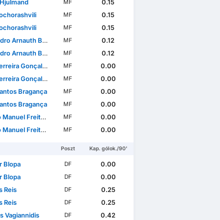
 Hjulmand
0.15
MF
Kochorashvili
0.15
MF
Kochorashvili
0.15
MF
rnauth Barrocas Simões
0.12
MF
rnauth Barrocas Simões
0.12
MF
rreira Gonçalves
0.00
MF
rreira Gonçalves
0.00
MF
Santos Bragança
0.00
MF
Santos Bragança
0.00
MF
tas Monteiro Ferreira Felicíssimo
0.00
MF
tas Monteiro Ferreira Felicíssimo
0.00
MF
Poszt
Kap. gólok./90'
r Blopa
0.00
DF
r Blopa
0.00
DF
 Reis
0.25
DF
 Reis
0.25
DF
s Vagiannidis
0.42
DF