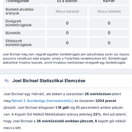
Tizenegyesek
Ez a szezon
Karrier
Büntető átváltási
Nincs bűntető
Nincs bűntető
arányok
Elvégzett
0
0
büntetőrúgások
0
0
Büntetők
Elhibázott
0
0
büntetőrúgások
Joel Bichsel még nem végzett egyetlen büntetőrúgást sem pályafutása során (az összes
szezonra vonatkozó adat alapján, amely a FootyStats rendelkezésre áll). Büntetőrúgás
statisztikái frissítve lesznek, amint hivatalos mérkőzésen elvégzett egy büntetőrúgást.
Joel Bichsel Statisztikai Elemzése
Joel Bichsel egy Hátvéd , aki ebben a szezonban
26 mérkőzésen
jelent
meg
Német 3. Bundesliga (harmadosztály)
, és összesen
2204 precet
játszott. Joel Bichsel átlagosan
1.18 gólt
rúg 90 percenként amikor pályán
van. A Kapott Gól Nélküli Mérkőzésein aránya jelenleg
23%
. Ami azt jelenti,
hogy Joel Bichsel a
26 mérkőzésből amikben játszott, 6
kapott gól nélküli
meccs lett.