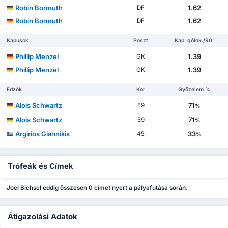
Robin Bormuth
1.62
DF
Robin Bormuth
1.62
DF
Kapusok
Poszt
Kap. gólok./90'
Phillip Menzel
1.39
GK
Phillip Menzel
1.39
GK
Edzők
Kor
Győzelem %
Alois Schwartz
71
59
%
Alois Schwartz
71
59
%
Argirios Giannikis
33
45
%
Trófeák és Címek
Joel Bichsel eddig összesen 0 címet nyert a pályafutása során.
Átigazolási Adatok