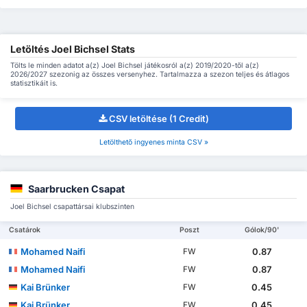
Letöltés Joel Bichsel Stats
Tölts le minden adatot a(z) Joel Bichsel játékosról a(z) 2019/2020-től a(z)
2026/2027 szezonig az összes versenyhez. Tartalmazza a szezon teljes és átlagos
statisztikáit is.
CSV letöltése (1 Credit)
Letölthető ingyenes minta CSV »
Saarbrucken Csapat
Joel Bichsel csapattársai klubszinten
Csatárok
Poszt
Gólok/90'
Mohamed Naifi
0.87
FW
Mohamed Naifi
0.87
FW
Kai Brünker
0.45
FW
Kai Brünker
0.45
FW