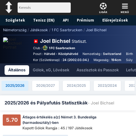
LIGÁK
MENÜ
Szögletek
Tenisz (EN)
API
Prémium
Előrejelzések
Németország
/
Játékosok
/
1 FC Saarbrucken
/
Joel Bichsel
Joel Bichsel
Statiszt.
Club :
1 FC Saarbrucken
Poszt :
Hátvéd - Középhátvéd
Nemzetiség :
Switzerland
Birthp
Kor (Születésnap) :
24 (2002.03.04.)
Magasság :
194cm
Súly :
Általános
Gólok, xG, Lövések
Asszisztok és Passzok
Lefu
2025/2026
2026/2027
2024/2025
2023/2024
202
2025/2026 és Pályafutás Statisztikák
- Joel Bichsel
Átlagos értékelés a(z) Német 3. Bundesliga
5.70
(harmadosztály)-ben
Kapott Gólok Rangja : 45 / 197 Játékosok