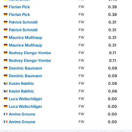
Florian Pick
0.39
FW
Florian Pick
0.39
FW
Patrick Schmidt
0.31
FW
Patrick Schmidt
0.31
FW
Maurice Multhaup
0.31
FW
Maurice Multhaup
0.31
FW
Rodney Elongo-Yombo
0.11
FW
Rodney Elongo-Yombo
0.11
FW
Dominic Baumann
0.09
FW
Dominic Baumann
0.09
FW
Kasim Rabihic
0.06
FW
Kasim Rabihic
0.06
FW
Luca Wollschläger
0.00
FW
Luca Wollschläger
0.00
FW
Amine Groune
0.00
FW
Amine Groune
0.00
FW