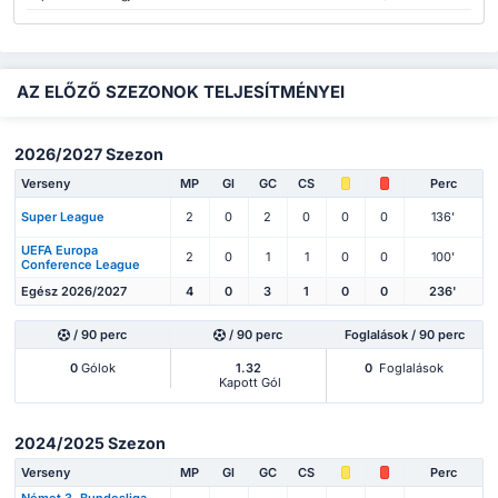
AZ ELŐZŐ SZEZONOK TELJESÍTMÉNYEI
2026/2027 Szezon
Verseny
MP
Gl
GC
CS
Perc
Super League
2
0
2
0
0
0
136'
UEFA Europa
2
0
1
1
0
0
100'
Conference League
Egész 2026/2027
4
0
3
1
0
0
236'
/ 90 perc
/ 90 perc
Foglalások / 90 perc
0
Gólok
1.32
0
Foglalások
Kapott Gól
2024/2025 Szezon
Verseny
MP
Gl
GC
CS
Perc