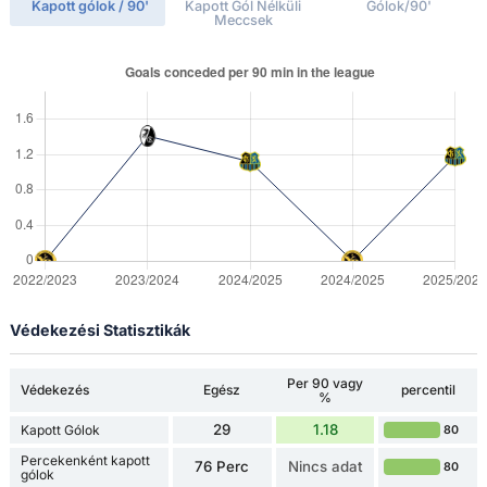
Kapott gólok / 90'
Kapott Gól Nélküli
Gólok/90'
Meccsek
Védekezési Statisztikák
Per 90 vagy
Védekezés
Egész
percentil
%
29
1.18
Kapott Gólok
80
Percekenként kapott
76 Perc
Nincs adat
80
gólok