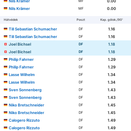
Nils Krämer
0.00
MF
Nils Krämer
0.00
MF
Hátvédek
Poszt
Kap. gólok./90'
Till Sebastian Schumacher
1.16
DF
Till Sebastian Schumacher
1.16
DF
Joel Bichsel
1.18
DF
Joel Bichsel
1.18
DF
Philip Fahrner
1.29
DF
Philip Fahrner
1.29
DF
Lasse Wilhelm
1.34
DF
Lasse Wilhelm
1.34
DF
Sven Sonnenberg
1.43
DF
Sven Sonnenberg
1.43
DF
Niko Bretschneider
1.45
DF
Niko Bretschneider
1.45
DF
Calogero Rizzuto
1.49
DF
Calogero Rizzuto
1.49
DF