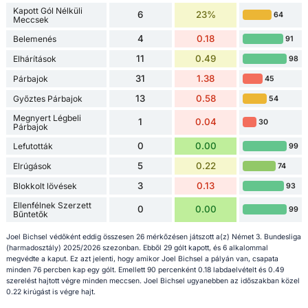
Kapott Gól Nélküli
6
23%
64
Meccsek
4
0.18
Belemenés
91
11
0.49
Elhárítások
98
31
1.38
Párbajok
45
13
0.58
Győztes Párbajok
54
Megnyert Légbeli
1
0.04
30
Párbajok
0
0.00
Lefutották
99
5
0.22
Elrúgások
74
3
0.13
Blokkolt lövések
93
Ellenfélnek Szerzett
0
0.00
99
Bűntetők
Joel Bichsel védőként eddig összesen 26 mérkőzésen játszott a(z) Német 3. Bundesliga
(harmadosztály) 2025/2026 szezonban. Ebből 29 gólt kapott, és 6 alkalommal
megvédte a kaput. Ez azt jelenti, hogy amikor Joel Bichsel a pályán van, csapata
minden 76 percben kap egy gólt. Emellett 90 percenként 0.18 labdaelvételt és 0.49
szerelést hajtott végre minden meccsen. Joel Bichsel ugyanebben az időszakban közel
0.22 kirúgást is végre hajt.