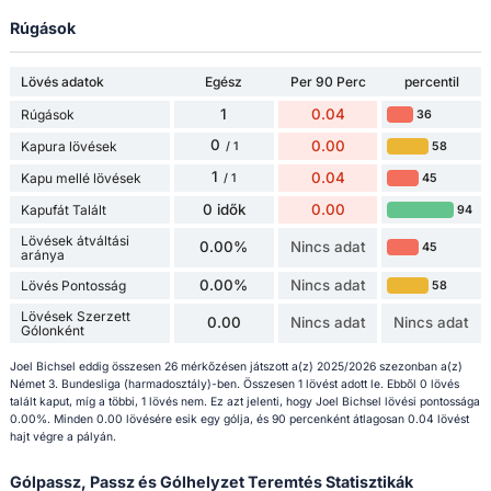
Rúgások
Lövés adatok
Egész
Per 90 Perc
percentil
1
0.04
Rúgások
36
0
0.00
Kapura lövések
58
/ 1
1
0.04
Kapu mellé lövések
45
/ 1
0 idők
0.00
Kapufát Talált
94
Lövések átváltási
0.00%
Nincs adat
45
aránya
0.00%
Nincs adat
Lövés Pontosság
58
Lövések Szerzett
0.00
Nincs adat
Nincs adat
Gólonként
Joel Bichsel eddig összesen 26 mérkőzésen játszott a(z) 2025/2026 szezonban a(z)
Német 3. Bundesliga (harmadosztály)-ben. Összesen 1 lövést adott le. Ebből 0 lövés
talált kaput, míg a többi, 1 lövés nem. Ez azt jelenti, hogy Joel Bichsel lövési pontossága
0.00%. Minden 0.00 lövésére esik egy gólja, és 90 percenként átlagosan 0.04 lövést
hajt végre a pályán.
Gólpassz, Passz és Gólhelyzet Teremtés Statisztikák