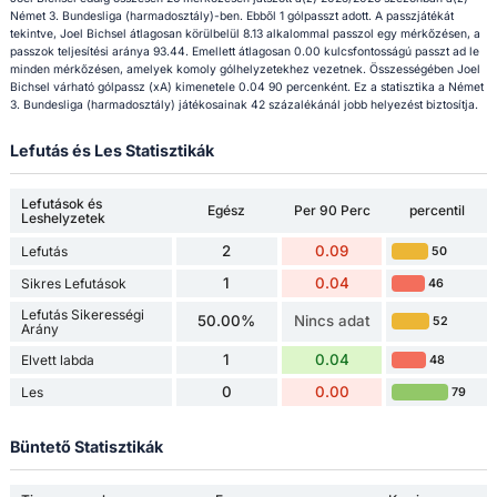
Német 3. Bundesliga (harmadosztály)-ben. Ebből 1 gólpasszt adott. A passzjátékát
tekintve, Joel Bichsel átlagosan körülbelül 8.13 alkalommal passzol egy mérkőzésen, a
passzok teljesítési aránya 93.44. Emellett átlagosan 0.00 kulcsfontosságú passzt ad le
minden mérkőzésen, amelyek komoly gólhelyzetekhez vezetnek. Összességében Joel
Bichsel várható gólpassz (xA) kimenetele 0.04 90 percenként. Ez a statisztika a Német
3. Bundesliga (harmadosztály) játékosainak 42 százalékánál jobb helyezést biztosítja.
Lefutás és Les Statisztikák
Lefutások és
Egész
Per 90 Perc
percentil
Leshelyzetek
2
0.09
Lefutás
50
1
0.04
Sikres Lefutások
46
Lefutás Sikerességi
50.00%
Nincs adat
52
Arány
1
0.04
Elvett labda
48
0
0.00
Les
79
Büntető Statisztikák