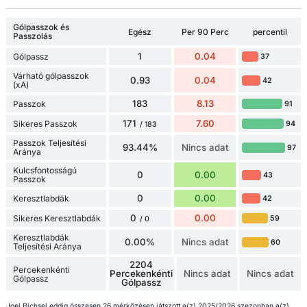
Gólpasszok és
Egész
Per 90 Perc
percentil
Passzolás
1
0.04
Gólpassz
37
Várható gólpasszok
0.93
0.04
42
(xA)
183
8.13
Passzok
91
171
7.60
Sikeres Passzok
94
/ 183
Passzok Teljesítési
93.44%
Nincs adat
97
Aránya
Kulcsfontosságú
0
0.00
43
Passzok
0
0.00
Keresztlabdák
42
0
0.00
Sikeres Keresztlabdák
59
/ 0
Keresztlabdák
0.00%
Nincs adat
60
Teljesítési Aránya
2204
Percekenkénti
Percekenkénti
Nincs adat
Nincs adat
Gólpassz
Gólpassz
Joel Bichsel eddig összesen 26 mérkőzésen játszott a(z) 2025/2026 szezonban a(z)