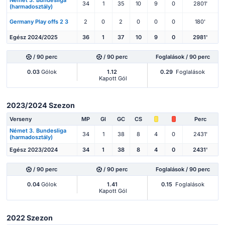
Német 3. Bundesliga
34
1
35
10
9
0
2801'
(harmadosztály)
Germany Play offs 2 3
2
0
2
0
0
0
180'
Egész 2024/2025
36
1
37
10
9
0
2981'
/ 90 perc
/ 90 perc
Foglalások / 90 perc
0.03
Gólok
1.12
0.29
Foglalások
Kapott Gól
2023/2024 Szezon
Verseny
MP
Gl
GC
CS
Perc
Német 3. Bundesliga
34
1
38
8
4
0
2431'
(harmadosztály)
Egész 2023/2024
34
1
38
8
4
0
2431'
/ 90 perc
/ 90 perc
Foglalások / 90 perc
0.04
Gólok
1.41
0.15
Foglalások
Kapott Gól
2022 Szezon