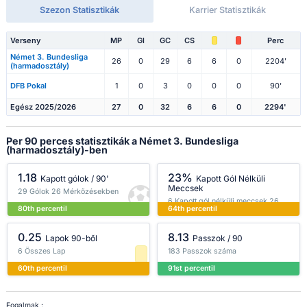
Szezon Statisztikák
Karrier Statisztikák
Verseny
MP
Gl
GC
CS
Perc
Német 3. Bundesliga
26
0
29
6
6
0
2204'
(harmadosztály)
DFB Pokal
1
0
3
0
0
0
90'
Egész 2025/2026
27
0
32
6
6
0
2294'
Per 90 perces statisztikák a Német 3. Bundesliga
(harmadosztály)-ben
1.18
23%
Kapott gólok / 90'
Kapott Gól Nélküli
Meccsek
29 Gólok 26 Mérkőzésekben
6 Kapott gól nélküli meccsek 26
80th percentil
64th percentil
Mérkőzésekben
0.25
8.13
Lapok 90-ből
Passzok / 90
6 Összes Lap
183 Passzok száma
60th percentil
91st percentil
Fogalmak :