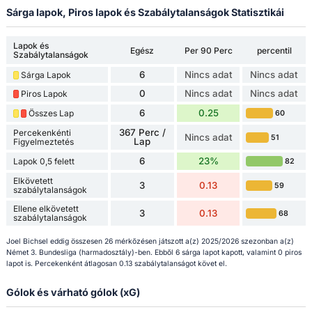
Sárga lapok, Piros lapok és Szabálytalanságok Statisztikái
Lapok és
Egész
Per 90 Perc
percentil
Szabálytalanságok
6
Nincs adat
Nincs adat
Sárga Lapok
0
Nincs adat
Nincs adat
Piros Lapok
6
0.25
Összes Lap
60
367 Perc /
Percekenkénti
Nincs adat
51
Lap
Figyelmeztetés
6
23%
Lapok 0,5 felett
82
Elkövetett
3
0.13
59
szabálytalanságok
Ellene elkövetett
3
0.13
68
szabálytalanságok
Joel Bichsel eddig összesen 26 mérkőzésen játszott a(z) 2025/2026 szezonban a(z)
Német 3. Bundesliga (harmadosztály)-ben. Ebből 6 sárga lapot kapott, valamint 0 piros
lapot is. Percekenként átlagosan 0.13 szabálytalanságot követ el.
Gólok és várható gólok (xG)