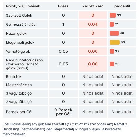
Gólok, xG, Lövések
Egész
Per 90 Perc
percentil
0
0
Szerzett Gólok
32
1
0.04
Gól hozzájárulás
21
0
0
Hazai gólok
46
0
0
Idegenbeli gólok
50
0.05
0.00
Várható gólok
22
Nem büntetőrúgásból
0.05
0.00
származó várható
23
gólok (npxG)
0
Nincs adat
Nincs adat
Büntetők
0
Nincs adat
Nincs adat
Mesterhármas
0
Nincs adat
Nincs adat
3 vagy több gól
0
Nincs adat
Nincs adat
2 vagy több gól
0 Percek
Nincs adat
Nincs adat
Percek per Gól
per Gól
Joel Bichsel eddig egy gólt sem szerzett a(z) 2025/2026 szezonban a(z) Német 3.
Bundesliga (harmadosztály)-ben. Majd meglátjuk, hogyan teljesít a következő
mérkőzéseken.