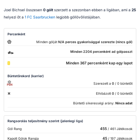
Joel Bichsel összesen
0 gólt
szerzett a szezonban ebben a ligában, ami a
25
helyezi őt a
1 FC Saarbrucken
legjobb góllövőlistájában.
Percenként
Minden gólját
N/A perces gyakorisággal szerezte (nincs gól)
Minden 2204 percenként ad gólpasszt
Minden 367 percenként kap egy lapot
Büntetőrekord (karrier)
Szerezett a
0
/ 0 büntetőt
PEN
Elhibázott
0
/ 0 büntetőt
Büntető sikerességi arány:
Nincs adat
Rangsorolás teljesítmény szerint (jelenlegi liga)
455
Gól Rang
/ 461 Játékosok
45
Kapott Gólok Rangja
/ 197 Játékosok