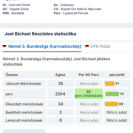
Gl
: Szerzett Gólok
As
: Gólpassz
GC
: Kapott Gólok
CS
: Kapott Gól Nélküli Meccsek
PEN
: Büntetők
Perc
: Lejátszott Percek
Joel Bichsel Részletes statisztika
Német 3. Bundesliga (harmadosztály)
DFB Pokal
Német 3. Bundesliga (harmadosztály) Joel Bichsel játékos
statisztikái
Összes
Egész
Per 90 Perc
percentil
26
Játszott Mérkőzések
Nincs adat
51
85
2204
perc
72
perc/mérkőzés
24
Elkezdett mérkőzések
Nincs adat
69
2
Nincs adat
Beállított mérkőzések
Nincs adat
0
Nincs adat
Lehozott mérkőzések
Nincs adat