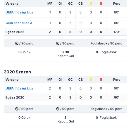
Verseny
MP
Gl
GC
CS
Perc
UEFA Ifjúsági Liga
1
0
3
0
0
0
80'
Club Friendlies 3
1
0
2
0
0
0
90'
Egész 2022
2
0
5
0
0
0
170'
/ 90 perc
/ 90 perc
Foglalások / 90 perc
0
Gólok
3.38
0
Foglalások
Kapott Gól
2020 Szezon
Verseny
MP
Gl
GC
CS
Perc
UEFA Ifjúsági Liga
2
0
3
0
0
0
90'
Egész 2020
2
0
3
0
0
0
90'
/ 90 perc
/ 90 perc
Foglalások / 90 perc
0
Gólok
3
0
Foglalások
Kapott Gól