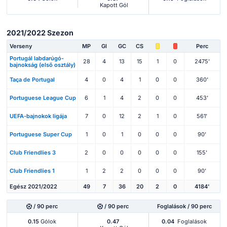
Kapott Gól
2021/2022 Szezon
Verseny
MP
Gl
GC
CS
Perc
Portugál labdarúgó-
28
4
13
15
1
0
2475'
bajnokság (első osztály)
Taça de Portugal
4
0
4
1
0
0
360'
Portuguese League Cup
6
1
4
2
0
0
453'
UEFA-bajnokok ligája
7
0
12
2
1
0
561'
Portuguese Super Cup
1
0
1
0
0
0
90'
Club Friendlies 3
2
0
0
0
0
0
155'
Club Friendlies 1
1
2
2
0
0
0
90'
Egész 2021/2022
49
7
36
20
2
0
4184'
/ 90 perc
/ 90 perc
Foglalások / 90 perc
0.15
Gólok
0.47
0.04
Foglalások