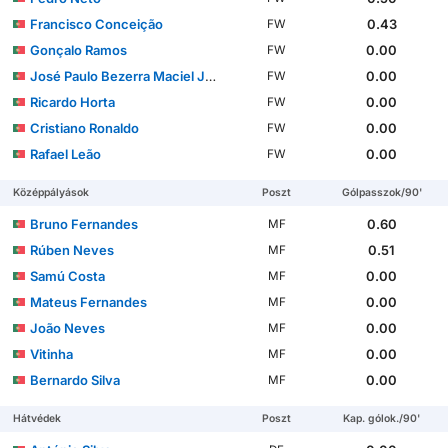
Francisco Conceição
0.43
FW
Gonçalo Ramos
0.00
FW
José Paulo Bezerra Maciel Júnior
0.00
FW
Ricardo Horta
0.00
FW
Cristiano Ronaldo
0.00
FW
Rafael Leão
0.00
FW
Középpályások
Poszt
Gólpasszok/90'
Bruno Fernandes
0.60
MF
Rúben Neves
0.51
MF
Samú Costa
0.00
MF
Mateus Fernandes
0.00
MF
João Neves
0.00
MF
Vitinha
0.00
MF
Bernardo Silva
0.00
MF
Hátvédek
Poszt
Kap. gólok./90'