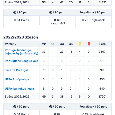
Egész 2023/2024
55
4
42
20
11
1
4137'
/ 90 perc
/ 90 perc
Foglalások / 90 perc
0.04
Gólok
0.69
0.29
Foglalások
Kapott Gól
2022/2023 Szezon
Verseny
MP
Gl
GC
CS
Perc
Portugál labdarúgó-
33
1
23
13
4
0
2367'
bajnokság (első osztály)
Portuguese League Cup
3
1
0
3
0
0
270'
Taça de Portugal
1
0
1
0
0
0
90'
UEFA Európa-liga
6
1
5
1
1
0
453'
UEFA-bajnokok ligája
6
0
9
2
1
0
540'
Egész 2022/2023
49
3
38
19
6
0
3720'
/ 90 perc
/ 90 perc
Foglalások / 90 perc
0.04
Gólok
0.87
0.15
Foglalások