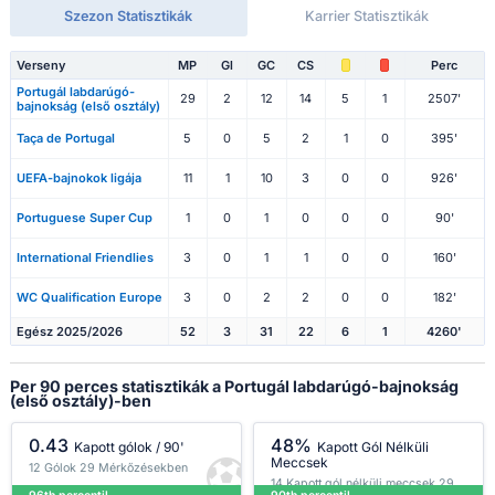
Szezon Statisztikák
Karrier Statisztikák
Verseny
MP
Gl
GC
CS
Perc
Portugál labdarúgó-
29
2
12
14
5
1
2507'
bajnokság (első osztály)
Taça de Portugal
5
0
5
2
1
0
395'
UEFA-bajnokok ligája
11
1
10
3
0
0
926'
Portuguese Super Cup
1
0
1
0
0
0
90'
International Friendlies
3
0
1
1
0
0
160'
WC Qualification Europe
3
0
2
2
0
0
182'
Egész 2025/2026
52
3
31
22
6
1
4260'
Per 90 perces statisztikák a Portugál labdarúgó-bajnokság
(első osztály)-ben
0.43
48%
Kapott gólok / 90'
Kapott Gól Nélküli
Meccsek
12 Gólok 29 Mérkőzésekben
14 Kapott gól nélküli meccsek 29