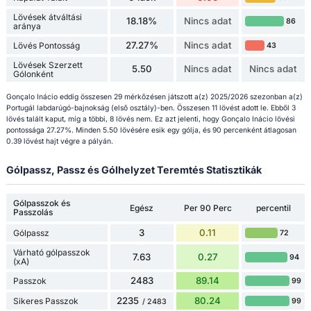
Lövések átváltási
18.18%
Nincs adat
86
aránya
27.27%
Nincs adat
Lövés Pontosság
43
Lövések Szerzett
5.50
Nincs adat
Nincs adat
Gólonként
Gonçalo Inácio eddig összesen 29 mérkőzésen játszott a(z) 2025/2026 szezonban a(z)
Portugál labdarúgó-bajnokság (első osztály)-ben. Összesen 11 lövést adott le. Ebből 3
lövés talált kaput, míg a többi, 8 lövés nem. Ez azt jelenti, hogy Gonçalo Inácio lövési
pontossága 27.27%. Minden 5.50 lövésére esik egy gólja, és 90 percenként átlagosan
0.39 lövést hajt végre a pályán.
Gólpassz, Passz és Gólhelyzet Teremtés Statisztikák
Gólpasszok és
Egész
Per 90 Perc
percentil
Passzolás
3
0.11
Gólpassz
72
Várható gólpasszok
7.63
0.27
94
(xA)
2483
89.14
Passzok
99
2235
80.24
Sikeres Passzok
99
/ 2483