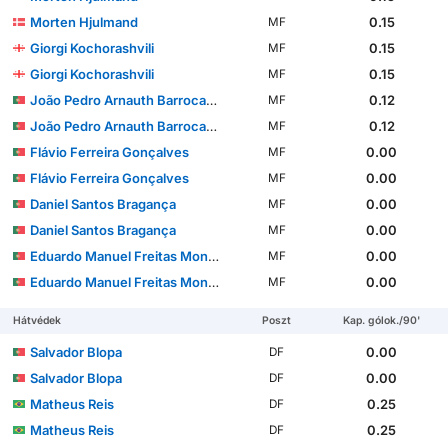
Morten Hjulmand
0.15
MF
Giorgi Kochorashvili
0.15
MF
Giorgi Kochorashvili
0.15
MF
João Pedro Arnauth Barrocas Simões
0.12
MF
João Pedro Arnauth Barrocas Simões
0.12
MF
Flávio Ferreira Gonçalves
0.00
MF
Flávio Ferreira Gonçalves
0.00
MF
Daniel Santos Bragança
0.00
MF
Daniel Santos Bragança
0.00
MF
Eduardo Manuel Freitas Monteiro Ferreira Felicíssimo
0.00
MF
Eduardo Manuel Freitas Monteiro Ferreira Felicíssimo
0.00
MF
Hátvédek
Poszt
Kap. gólok./90'
Salvador Blopa
0.00
DF
Salvador Blopa
0.00
DF
Matheus Reis
0.25
DF
Matheus Reis
0.25
DF