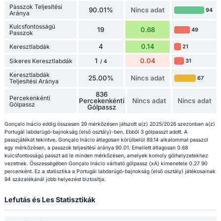
Passzok Teljesítési
90.01%
Nincs adat
94
Aránya
Kulcsfontosságú
19
0.68
49
Passzok
4
0.14
Keresztlabdák
21
1
0.04
Sikeres Keresztlabdák
31
/ 4
Keresztlabdák
25.00%
Nincs adat
67
Teljesítési Aránya
836
Percekenkénti
Percekenkénti
Nincs adat
Nincs adat
Gólpassz
Gólpassz
Gonçalo Inácio eddig összesen 29 mérkőzésen játszott a(z) 2025/2026 szezonban a(z)
Portugál labdarúgó-bajnokság (első osztály)-ben. Ebből 3 gólpasszt adott. A
passzjátékát tekintve, Gonçalo Inácio átlagosan körülbelül 89.14 alkalommal passzol
egy mérkőzésen, a passzok teljesítési aránya 90.01. Emellett átlagosan 0.68
kulcsfontosságú passzt ad le minden mérkőzésen, amelyek komoly gólhelyzetekhez
vezetnek. Összességében Gonçalo Inácio várható gólpassz (xA) kimenetele 0.27 90
percenként. Ez a statisztika a Portugál labdarúgó-bajnokság (első osztály) játékosainak
94 százalékánál jobb helyezést biztosítja.
Lefutás és Les Statisztikák