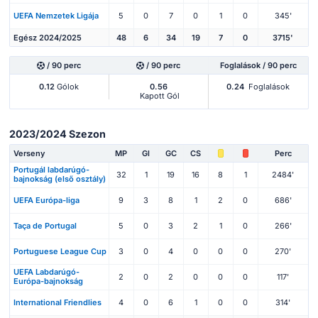
UEFA Nemzetek Ligája
5
0
7
0
1
0
345'
Egész 2024/2025
48
6
34
19
7
0
3715'
/ 90 perc
/ 90 perc
Foglalások / 90 perc
0.12
Gólok
0.56
0.24
Foglalások
Kapott Gól
2023/2024 Szezon
Verseny
MP
Gl
GC
CS
Perc
Portugál labdarúgó-
32
1
19
16
8
1
2484'
bajnokság (első osztály)
UEFA Európa-liga
9
3
8
1
2
0
686'
Taça de Portugal
5
0
3
2
1
0
266'
Portuguese League Cup
3
0
4
0
0
0
270'
UEFA Labdarúgó-
2
0
2
0
0
0
117'
Európa-bajnokság
International Friendlies
4
0
6
1
0
0
314'