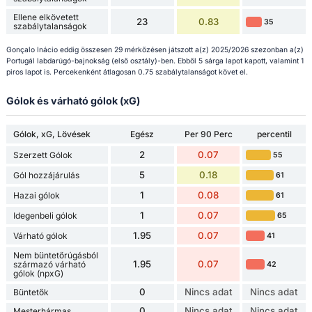
Ellene elkövetett
23
0.83
35
szabálytalanságok
Gonçalo Inácio eddig összesen 29 mérkőzésen játszott a(z) 2025/2026 szezonban a(z)
Portugál labdarúgó-bajnokság (első osztály)-ben. Ebből 5 sárga lapot kapott, valamint 1
piros lapot is. Percekenként átlagosan 0.75 szabálytalanságot követ el.
Gólok és várható gólok (xG)
Gólok, xG, Lövések
Egész
Per 90 Perc
percentil
2
0.07
Szerzett Gólok
55
5
0.18
Gól hozzájárulás
61
1
0.08
Hazai gólok
61
1
0.07
Idegenbeli gólok
65
1.95
0.07
Várható gólok
41
Nem büntetőrúgásból
1.95
0.07
származó várható
42
gólok (npxG)
0
Nincs adat
Nincs adat
Büntetők
0
Nincs adat
Nincs adat
Mesterhármas