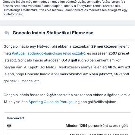
Gonçalo Inácio még nem végzett egyetlen büntetőrúgást sem pályafutása során (az
összes szezonra vonatkozó adat alapján, amely a FootyStats rendelkezésre áll).
Büntetőrúgás statisztikái frissítve lesznek, amint hivatalos mérkőzésen elvégzett egy
büntetőrúgást.
Gonçalo Inácio Statisztikai Elemzése
Gonçalo Inácio egy Hátvéd , aki ebben a szezonban
29 mérkőzésen
jelent
meg
Portugál labdarúgó-bajnokság (első osztály)
, és összesen
2507 precet
játszott. Gonçalo Inácio átlagosan
0.43 gólt
rúg 90 percenként amikor
pályán van. A Kapott Gól Nélküli Mérkőzésein aránya jelenleg
48%
. Ami azt
jelenti, hogy Gonçalo Inácio a
29 mérkőzésből amikben játszott, 14
kapott
gól nélküli meccs lett.
Gonçalo Inácio összesen
2 gólt
szerzett a szezonban ebben a ligában, ami a
13
helyezi őt a
Sporting Clube de Portugal
legjobb góllövőlistájában.
Percenként
Minden 1254 percenként szerez gólt