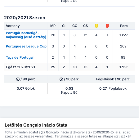
Kapott Gól
2020/2021 Szezon
Verseny
MP
Gl
GC
CS
Perc
Portugál labdarúgó-
20
1
8
12
4
1
1355'
bajnokság (első osztály)
Portuguese League Cup
3
0
1
2
0
0
269'
Taça de Portugal
2
1
1
1
0
0
95'
Egész 2020/2021
25
2
10
15
4
1
1719'
/ 90 perc
/ 90 perc
Foglalások / 90 perc
0.07
Gólok
0.53
0.27
Foglalások
Kapott Gól
Letöltés Gonçalo Inácio Stats
Tölts le minden adatot a(z) Gonçalo Inácio játékosról a(z) 2019/2020-től a(z) 2026
szezonig az összes versenyhez. Tartalmazza a szezon teljes és átlagos statisztikáit