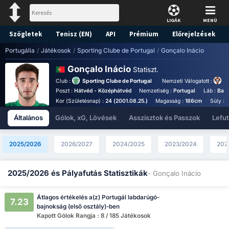
LIGÁK
MENÜ
Szögletek
Tenisz (EN)
API
Prémium
Előrejelzések
Portugália
/
Játékosok
/
Sporting Clube de Portugal
/
Gonçalo Inácio
Gonçalo Inácio
Statiszt.
Club :
Sporting Clube de Portugal
Nemzeti Válogatott :
P
Poszt :
Hátvéd - Középhátvéd
Nemzetiség :
Portugal
Láb :
Bal 
Kor (Születésnap) :
24 (2001.08.25.)
Magasság :
186cm
Súly :
Általános
Gólok, xG, Lövések
Asszisztok és Passzok
Lefu
2025/2026
2026/2027
2024/2025
2023/2024
202
2025/2026 és Pályafutás Statisztikák
- Gonçalo Inácio
Átlagos értékelés a(z) Portugál labdarúgó-
7.23
bajnokság (első osztály)-ben
Kapott Gólok Rangja : 8 / 185 Játékosok