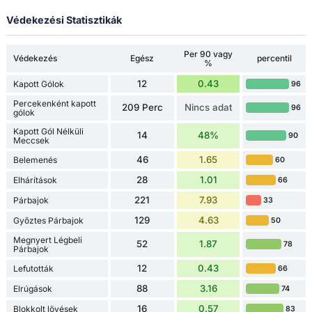
Védekezési Statisztikák
Per 90 vagy
Védekezés
Egész
percentil
%
12
0.43
Kapott Gólok
96
Percekenként kapott
209 Perc
Nincs adat
96
gólok
Kapott Gól Nélküli
14
48%
90
Meccsek
46
1.65
Belemenés
60
28
1.01
Elhárítások
66
221
7.93
Párbajok
33
129
4.63
Győztes Párbajok
50
Megnyert Légbeli
52
1.87
78
Párbajok
12
0.43
Lefutották
66
88
3.16
Elrúgások
74
16
0.57
Blokkolt lövések
83