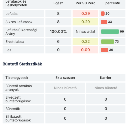
Lefutások és
Egész
Per 90 Perc
percentil
Leshelyzetek
8
0.29
Lefutás
20
8
0.29
Sikres Lefutások
33
Lefutás Sikerességi
100.00%
Nincs adat
99
Arány
6
0.22
Elvett labda
73
0
0.00
Les
39
Büntető Statisztikák
Tizenegyesek
Ez a szezon
Karrier
Büntető átváltási
Nincs bűntető
Nincs bűntető
arányok
Elvégzett
0
0
büntetőrúgások
0
0
Büntetők
Elhibázott
0
0
büntetőrúgások