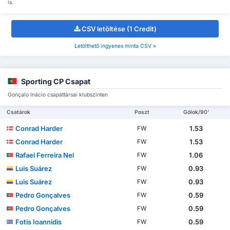
is.
CSV letöltése (1 Credit)
Letölthető ingyenes minta CSV »
Sporting CP Csapat
Gonçalo Inácio csapattársai klubszinten
Csatárok
Poszt
Gólok/90'
Conrad Harder
1.53
FW
Conrad Harder
1.53
FW
Rafael Ferreira Nel
1.06
FW
Luis Suárez
0.93
FW
Luis Suárez
0.93
FW
Pedro Gonçalves
0.59
FW
Pedro Gonçalves
0.59
FW
Fotis Ioannidis
0.59
FW