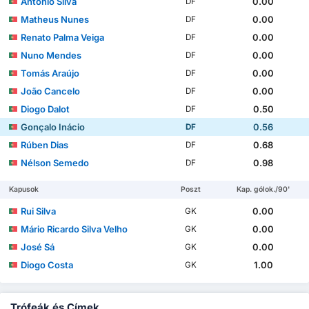
António Silva
0.00
DF
Matheus Nunes
0.00
DF
Renato Palma Veiga
0.00
DF
Nuno Mendes
0.00
DF
Tomás Araújo
0.00
DF
João Cancelo
0.00
DF
Diogo Dalot
0.50
DF
Gonçalo Inácio
0.56
DF
Rúben Dias
0.68
DF
Nélson Semedo
0.98
DF
Kapusok
Poszt
Kap. gólok./90'
Rui Silva
0.00
GK
Mário Ricardo Silva Velho
0.00
GK
José Sá
0.00
GK
Diogo Costa
1.00
GK
Trófeák és Címek