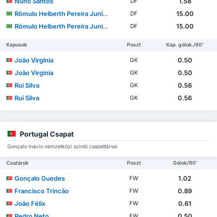
Nuno Santos
1.58
DF
Rômulo Helberth Pereira Junior
15.00
DF
Rômulo Helberth Pereira Junior
15.00
DF
Kapusok
Poszt
Kap. gólok./90'
João Virgínia
0.50
GK
João Virgínia
0.50
GK
Rui Silva
0.56
GK
Rui Silva
0.56
GK
Portugal Csapat
Gonçalo Inácio nemzetközi szintű csapattársai
Csatárok
Poszt
Gólok/90'
Gonçalo Guedes
1.02
FW
Francisco Trincão
0.89
FW
João Félix
0.61
FW
Pedro Neto
0.50
FW