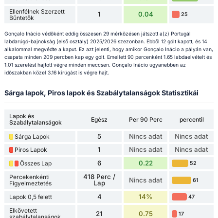
Ellenfélnek Szerzett
1
0.04
25
Bűntetők
Gonçalo Inácio védőként eddig összesen 29 mérkőzésen játszott a(z) Portugál
labdarúgó-bajnokság (első osztály) 2025/2026 szezonban. Ebből 12 gólt kapott, és 14
alkalommal megvédte a kaput. Ez azt jelenti, hogy amikor Gonçalo Inácio a pályán van,
csapata minden 209 percben kap egy gólt. Emellett 90 percenként 1.65 labdaelvételt és
1.01 szerelést hajtott végre minden meccsen. Gonçalo Inácio ugyanebben az
időszakban közel 3.16 kirúgást is végre hajt.
Sárga lapok, Piros lapok és Szabálytalanságok Statisztikái
Lapok és
Egész
Per 90 Perc
percentil
Szabálytalanságok
5
Nincs adat
Nincs adat
Sárga Lapok
1
Nincs adat
Nincs adat
Piros Lapok
6
0.22
Összes Lap
52
418 Perc /
Percekenkénti
Nincs adat
61
Lap
Figyelmeztetés
4
14%
Lapok 0,5 felett
47
Elkövetett
21
0.75
17
szabálytalanságok