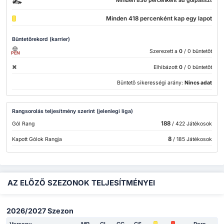
Minden 836 percenként ad gólpasszt
Minden 418 percenként kap egy lapot
Büntetőrekord (karrier)
Szerezett a
0
/ 0 büntetőt
PEN
Elhibázott
0
/ 0 büntetőt
Büntető sikerességi arány:
Nincs adat
Rangsorolás teljesítmény szerint (jelenlegi liga)
188
Gól Rang
/ 422 Játékosok
8
Kapott Gólok Rangja
/ 185 Játékosok
AZ ELŐZŐ SZEZONOK TELJESÍTMÉNYEI
2026/2027 Szezon