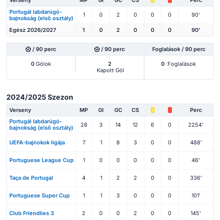
Verseny
MP
Gl
GC
CS
Perc
Portugál labdarúgó-
1
0
2
0
0
0
90'
bajnokság (első osztály)
Egész 2026/2027
1
0
2
0
0
0
90'
/ 90 perc
/ 90 perc
Foglalások / 90 perc
0
Gólok
2
0
Foglalások
Kapott Gól
2024/2025 Szezon
Verseny
MP
Gl
GC
CS
Perc
Portugál labdarúgó-
28
3
14
12
6
0
2254'
bajnokság (első osztály)
UEFA-bajnokok ligája
7
1
8
3
0
0
488'
Portuguese League Cup
1
0
0
0
0
0
46'
Taça de Portugal
4
1
2
2
0
0
336'
Portuguese Super Cup
1
1
3
0
0
0
101'
Club Friendlies 3
2
0
0
2
0
0
145'