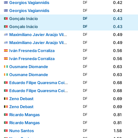
Georgios Vagiannidis
0.42
DF
Georgios Vagiannidis
0.42
DF
Gonçalo Inácio
0.43
DF
Gonçalo Inácio
0.43
DF
Maximiliano Javier Araújo Vilches
0.49
DF
Maximiliano Javier Araújo Vilches
0.49
DF
Iván Fresneda Corraliza
0.56
DF
Iván Fresneda Corraliza
0.56
DF
Ousmane Diomande
0.63
DF
Ousmane Diomande
0.63
DF
Eduardo Filipe Quaresma Coimbra Simões
0.68
DF
Eduardo Filipe Quaresma Coimbra Simões
0.68
DF
Zeno Debast
0.69
DF
Zeno Debast
0.69
DF
Ricardo Mangas
0.81
DF
Ricardo Mangas
0.81
DF
Nuno Santos
1.58
DF