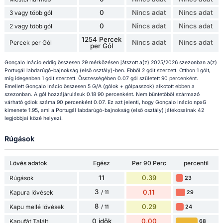
0
Nincs adat
Nincs adat
3 vagy több gól
0
Nincs adat
Nincs adat
2 vagy több gól
1254 Percek
Nincs adat
Nincs adat
Percek per Gól
per Gól
Gonçalo Inácio eddig összesen 29 mérkőzésen játszott a(z) 2025/2026 szezonban a(z)
Portugál labdarúgó-bajnokság (első osztály)-ben. Ebből 2 gólt szerzett. Otthon 1 gólt,
míg idegenben 1 gólt szerzett. Összességében 0.07 gól született 90 percenként.
Emellett Gonçalo Inácio összesen 5 G/A (gólok + gólpasszok) alkotott ebben a
szezonban. A gól hozzájárulásuk 0.18 90 percenként. Nem büntetőből származó
várható gólok száma 90 percenként 0.07. Ez azt jelenti, hogy Gonçalo Inácio npxG
kimenete 1.95, ami a Portugál labdarúgó-bajnokság (első osztály) játékosainak 42
legjobbjai közé helyezi.
Rúgások
Lövés adatok
Egész
Per 90 Perc
percentil
11
0.39
Rúgások
23
3
0.11
Kapura lövések
29
/ 11
8
0.29
Kapu mellé lövések
24
/ 11
0 idők
0.00
Kapufát Talált
68