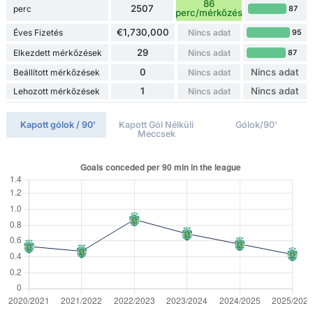
86
2507
perc
87
perc/mérkőzés
€1,730,000
Éves Fizetés
Nincs adat
95
29
Elkezdett mérkőzések
Nincs adat
87
0
Nincs adat
Beállított mérkőzések
Nincs adat
1
Nincs adat
Lehozott mérkőzések
Nincs adat
Kapott gólok / 90'
Kapott Gól Nélküli
Gólok/90'
Meccsek