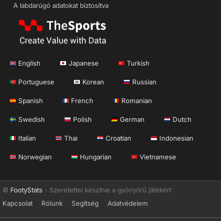
A labdarúgó adatokat biztosítva
English
Japanese
Turkish
Portuguese
Korean
Russian
Spanish
French
Romanian
Swedish
Polish
German
Dutch
Italian
Thai
Croatian
Indonesian
Norwegian
Hungarian
Vietnamese
©
FootyStats
- Szeretettel készítve a gyönyörű játékért
Kapcsolat
Rólunk
Segítség
Adatvédelem