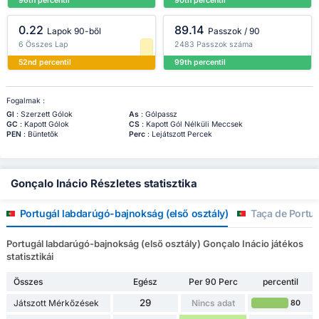
96th percentil
90th percentil
Mérkőzésekben
0.22
89.14
Lapok 90-ből
Passzok / 90
6 Összes Lap
2483 Passzok száma
52nd percentil
99th percentil
Fogalmak :
Gl
: Szerzett Gólok
As
: Gólpassz
GC
: Kapott Gólok
CS
: Kapott Gól Nélküli Meccsek
PEN
: Büntetők
Perc
: Lejátszott Percek
Gonçalo Inácio Részletes statisztika
Portugál labdarúgó-bajnokság (első osztály)
Taça de Portug
Portugál labdarúgó-bajnokság (első osztály) Gonçalo Inácio játékos
statisztikái
Összes
Egész
Per 90 Perc
percentil
29
Játszott Mérkőzések
Nincs adat
80