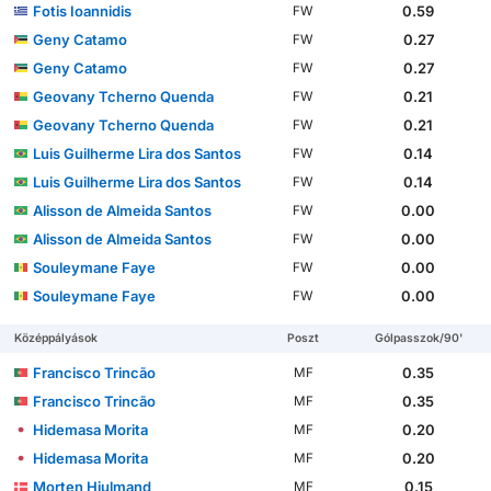
Fotis Ioannidis
0.59
FW
Geny Catamo
0.27
FW
Geny Catamo
0.27
FW
Geovany Tcherno Quenda
0.21
FW
Geovany Tcherno Quenda
0.21
FW
Luis Guilherme Lira dos Santos
0.14
FW
Luis Guilherme Lira dos Santos
0.14
FW
Alisson de Almeida Santos
0.00
FW
Alisson de Almeida Santos
0.00
FW
Souleymane Faye
0.00
FW
Souleymane Faye
0.00
FW
Középpályások
Poszt
Gólpasszok/90'
Francisco Trincão
0.35
MF
Francisco Trincão
0.35
MF
Hidemasa Morita
0.20
MF
Hidemasa Morita
0.20
MF
Morten Hjulmand
0.15
MF