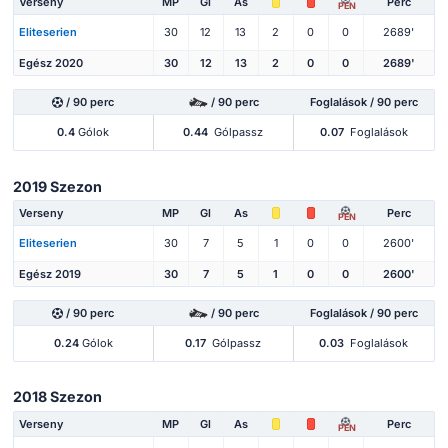
Verseny
MP
Gl
As
Perc
PEN
Eliteserien
30
12
13
2
0
0
2689'
Egész 2020
30
12
13
2
0
0
2689'
/ 90 perc
/ 90 perc
Foglalások / 90 perc
0.4
Gólok
0.44
Gólpassz
0.07
Foglalások
2019 Szezon
Verseny
MP
Gl
As
Perc
PEN
Eliteserien
30
7
5
1
0
0
2600'
Egész 2019
30
7
5
1
0
0
2600'
/ 90 perc
/ 90 perc
Foglalások / 90 perc
0.24
Gólok
0.17
Gólpassz
0.03
Foglalások
2018 Szezon
Verseny
MP
Gl
As
Perc
PEN