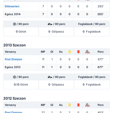
Eliteserien
7
0
0
0
0
0
263'
Egész 2014
7
0
0
0
0
0
263'
/ 90 perc
/ 90 perc
Foglalások / 90 perc
0
Gólok
0
Gólpassz
0
Foglalások
2013 Szezon
Verseny
MP
Gl
As
Perc
PEN
First Division
11
1
0
0
0
0
677'
Egész 2013
11
1
0
0
0
0
677'
/ 90 perc
/ 90 perc
Foglalások / 90 perc
0.13
Gólok
0
Gólpassz
0
Foglalások
2012 Szezon
Verseny
MP
Gl
As
Perc
PEN
First Division
22
1
0
2
0
0
403'