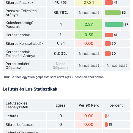
46
27.24
Sikeres Passzok
41
/ 53
Passzok Teljesítési
86.79%
Nincs adat
83
Aránya
Kulcsfontosságú
4
2.37
97
Passzok
1
0.59
Keresztlabdák
41
0
0.00
Sikeres Keresztlabdák
30
/ 1
Keresztlabdák
0.00%
Nincs adat
30
Teljesítési Aránya
Percekenkénti
Nincs
Nincs adat
Nincs adat
Gólpassz
Gólpassz
Ulrik Saltnes egyetlen gólpasszt sem adott a(z) Eliteserien szezonban.
Lefutás és Les Statisztikák
Lefutások és
Egész
Per 90 Perc
percentil
Leshelyzetek
0
0.00
Lefutás
8
0
0.00
Sikres Lefutások
15
Lefutás Sikerességi