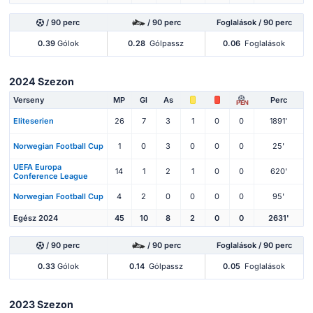
/ 90 perc
/ 90 perc
Foglalások / 90 perc
0.39
Gólok
0.28
Gólpassz
0.06
Foglalások
2024 Szezon
Verseny
MP
Gl
As
Perc
PEN
Eliteserien
26
7
3
1
0
0
1891'
Norwegian Football Cup
1
0
3
0
0
0
25'
UEFA Europa
14
1
2
1
0
0
620'
Conference League
Norwegian Football Cup
4
2
0
0
0
0
95'
Egész 2024
45
10
8
2
0
0
2631'
/ 90 perc
/ 90 perc
Foglalások / 90 perc
0.33
Gólok
0.14
Gólpassz
0.05
Foglalások
2023 Szezon