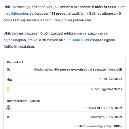
Ulrik Saltnes egy Középpályás , aki ebben a szezonban
5 mérkőzésen
jelent
meg
Eliteserien
, és összesen
151 precet
játszott. Ulrik Saltnes átlagosan
0
gólpasszt
kap minden 90 perc után, amikor pályán van.
Ulrik Saltnes összesen
0 gólt
szerzett eddig ebben a szezonban a
bajnokságban, amivel a
20
helyen áll a
FK Bodo Glimt
csapat Legjobb
Góllövők listájában.
Percenként
Minden gólját
N/A perces gyakorisággal szerezte (nincs gól)
Nincs Gólpassz
Nincs Figyelmeztetés
Büntetőrekord (karrier)
Szerezett a
2
/ 2 büntetőt
PEN
Elhibázott
0
/ 2 büntetőt
Büntető sikerességi arány:
100%