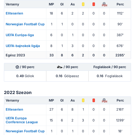
Verseny
MP
Gl
As
Perc
PEN
Eliteserien
18
6
2
2
0
0
1112'
Norwegian Football Cup
1
1
0
0
0
0
90'
UEFA Európa-liga
6
0
1
0
0
0
387'
UEFA-bajnokok ligája
8
1
3
0
0
0
676'
Egész 2023
33
8
6
2
0
0
2265'
/ 90 perc
/ 90 perc
Foglalások / 90 perc
0.49
Gólok
0.16
Gólpassz
0.16
Foglalások
2022 Szezon
Verseny
MP
Gl
As
Perc
PEN
Eliteserien
27
6
8
1
0
0
2161'
UEFA Europa
15
6
2
3
0
0
1299'
Conference League
Norwegian Football Cup
1
0
1
0
0
0
18'