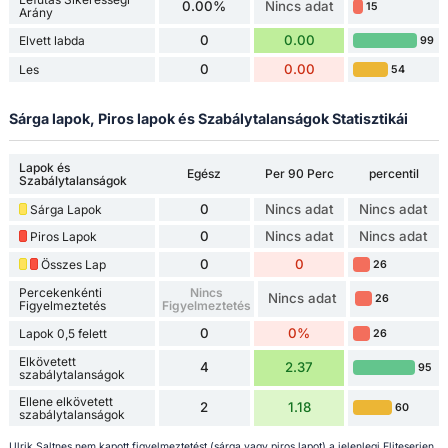
0.00%
Nincs adat
15
Arány
0
0.00
Elvett labda
99
0
0.00
Les
54
Sárga lapok, Piros lapok és Szabálytalanságok Statisztikái
Lapok és
Egész
Per 90 Perc
percentil
Szabálytalanságok
0
Nincs adat
Nincs adat
Sárga Lapok
0
Nincs adat
Nincs adat
Piros Lapok
0
0
Összes Lap
26
Percekenkénti
Nincs
Nincs adat
26
Figyelmeztetés
Figyelmeztetés
0
0%
Lapok 0,5 felett
26
Elkövetett
4
2.37
95
szabálytalanságok
Ellene elkövetett
2
1.18
60
szabálytalanságok
Ulrik Saltnes nem kapott figyelmeztetést (sárga vagy piros lapot) a jelenlegi Eliteserien