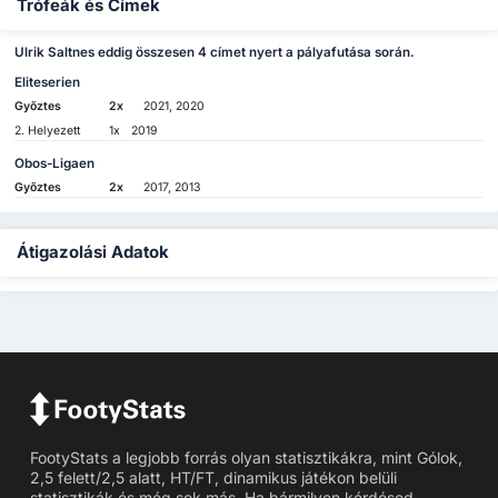
Trófeák és Címek
Ulrik Saltnes eddig összesen 4 címet nyert a pályafutása során.
Eliteserien
Győztes
2x
2021, 2020
2. Helyezett
1x
2019
Obos-Ligaen
Győztes
2x
2017, 2013
Átigazolási Adatok
FootyStats a legjobb forrás olyan statisztikákra, mint Gólok,
2,5 felett/2,5 alatt, HT/FT, dinamikus játékon belüli
statisztikák és még sok más. Ha bármilyen kérdésed,