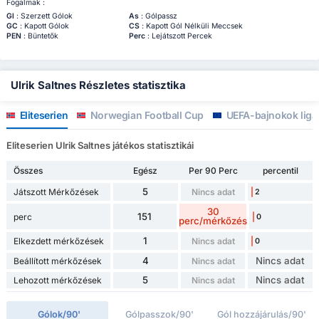
Fogalmak :
Gl
: Szerzett Gólok
As
: Gólpassz
GC
: Kapott Gólok
CS
: Kapott Gól Nélküli Meccsek
PEN
: Büntetők
Perc
: Lejátszott Percek
Ulrik Saltnes Részletes statisztika
Eliteserien
Norwegian Football Cup
UEFA-bajnokok ligá
Eliteserien Ulrik Saltnes játékos statisztikái
Összes
Egész
Per 90 Perc
percentil
5
Játszott Mérkőzések
Nincs adat
2
30
151
perc
0
perc/mérkőzés
1
Elkezdett mérkőzések
Nincs adat
0
4
Nincs adat
Beállított mérkőzések
Nincs adat
5
Nincs adat
Lehozott mérkőzések
Nincs adat
Gólok/90'
Gólpasszok/90'
Gól hozzájárulás/90'