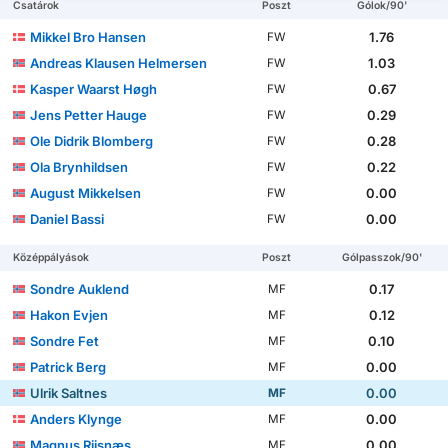
Csatárok
Poszt
Gólok/90'
Mikkel Bro Hansen
1.76
FW
Andreas Klausen Helmersen
1.03
FW
Kasper Waarst Høgh
0.67
FW
Jens Petter Hauge
0.29
FW
Ole Didrik Blomberg
0.28
FW
Ola Brynhildsen
0.22
FW
August Mikkelsen
0.00
FW
Daniel Bassi
0.00
FW
Középpályások
Poszt
Gólpasszok/90'
Sondre Auklend
0.17
MF
Hakon Evjen
0.12
MF
Sondre Fet
0.10
MF
Patrick Berg
0.00
MF
Ulrik Saltnes
0.00
MF
Anders Klynge
0.00
MF
Magnus Riisnæs
0.00
MF