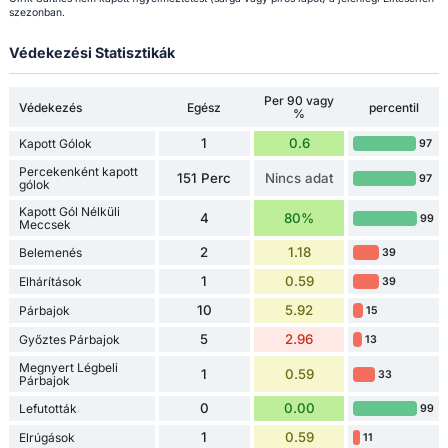
szezonban.
Védekezési Statisztikák
Per 90 vagy
Védekezés
Egész
percentil
%
1
0.6
Kapott Gólok
97
Percekenként kapott
151 Perc
Nincs adat
97
gólok
Kapott Gól Nélküli
4
80%
99
Meccsek
2
1.18
Belemenés
39
1
0.59
Elhárítások
39
10
5.92
Párbajok
15
5
2.96
Győztes Párbajok
13
Megnyert Légbeli
1
0.59
33
Párbajok
0
0.00
Lefutották
99
1
0.59
Elrúgások
11