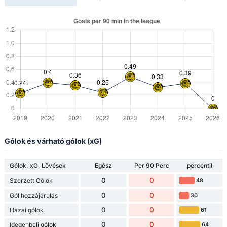
Gólok és várható gólok (xG)
Gólok, xG, Lövések
Egész
Per 90 Perc
percentil
0
0
Szerzett Gólok
48
0
0
Gól hozzájárulás
30
0
0
Hazai gólok
61
0
0
Idegenbeli gólok
64