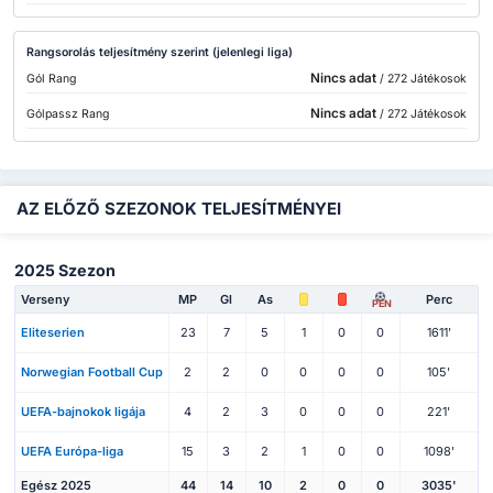
Rangsorolás teljesítmény szerint (jelenlegi liga)
Nincs adat
Gól Rang
/ 272 Játékosok
Nincs adat
Gólpassz Rang
/ 272 Játékosok
AZ ELŐZŐ SZEZONOK TELJESÍTMÉNYEI
2025 Szezon
Verseny
MP
Gl
As
Perc
PEN
Eliteserien
23
7
5
1
0
0
1611'
Norwegian Football Cup
2
2
0
0
0
0
105'
UEFA-bajnokok ligája
4
2
3
0
0
0
221'
UEFA Európa-liga
15
3
2
1
0
0
1098'
Egész 2025
44
14
10
2
0
0
3035'