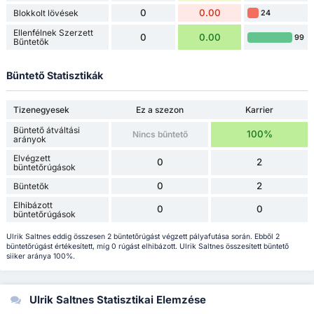
0
0.00
Blokkolt lövések
24
Ellenfélnek Szerzett
0
0.00
99
Bűntetők
Büntető Statisztikák
Tizenegyesek
Ez a szezon
Karrier
Büntető átváltási
100%
Nincs bűntető
arányok
Elvégzett
0
2
büntetőrúgások
0
2
Büntetők
Elhibázott
0
0
büntetőrúgások
Ulrik Saltnes eddig összesen 2 büntetőrúgást végzett pályafutása során. Ebből 2
büntetőrúgást értékesített, míg 0 rúgást elhibázott. Ulrik Saltnes összesített büntető
siiker aránya 100%.
Ulrik Saltnes Statisztikai Elemzése