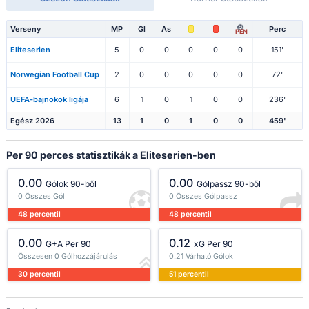
Verseny
MP
Gl
As
Perc
PEN
Eliteserien
5
0
0
0
0
0
151'
Norwegian Football Cup
2
0
0
0
0
0
72'
UEFA-bajnokok ligája
6
1
0
1
0
0
236'
Egész 2026
13
1
0
1
0
0
459'
Per 90 perces statisztikák a Eliteserien-ben
0.00
0.00
Gólok 90-ből
Gólpassz 90-ből
0 Összes Gól
0 Összes Gólpassz
48 percentil
48 percentil
0.00
0.12
G+A Per 90
xG Per 90
Összesen 0 Gólhozzájárulás
0.21 Várható Gólok
30 percentil
51 percentil