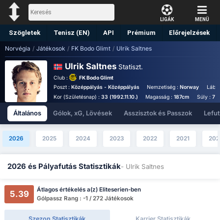
LIGÁK
MENÜ
Szögletek
Tenisz (EN)
API
Prémium
Előrejelzések
Norvégia
/
Játékosok
/
FK Bodo Glimt
/
Ulrik Saltnes
Ulrik Saltnes
Statiszt.
Club :
FK Bodo Glimt
Poszt :
Középpályás - Középpályás
Nemzetiség :
Norway
Láb :
Kor (Születésnap) :
33 (1992.11.10.)
Magasság :
187cm
Súly :
78
Általános
Gólok, xG, Lövések
Asszisztok és Passzok
Lefu
2026
2025
2024
2023
2022
2021
202
2026 és Pályafutás Statisztikák
- Ulrik Saltnes
Átlagos értékelés a(z) Eliteserien-ben
5.39
Gólpassz Rang : -1 / 272 Játékosok
Szezon Statisztikák
Karrier Statisztikák