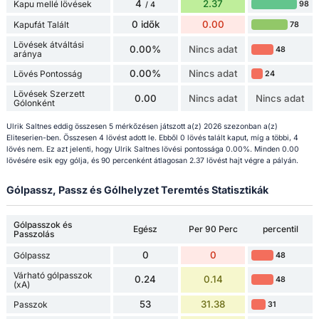
4
2.37
Kapu mellé lövések
98
/ 4
0 idők
0.00
Kapufát Talált
78
Lövések átváltási
0.00%
Nincs adat
48
aránya
0.00%
Nincs adat
Lövés Pontosság
24
Lövések Szerzett
0.00
Nincs adat
Nincs adat
Gólonként
Ulrik Saltnes eddig összesen 5 mérkőzésen játszott a(z) 2026 szezonban a(z)
Eliteserien-ben. Összesen 4 lövést adott le. Ebből 0 lövés talált kaput, míg a többi, 4
lövés nem. Ez azt jelenti, hogy Ulrik Saltnes lövési pontossága 0.00%. Minden 0.00
lövésére esik egy gólja, és 90 percenként átlagosan 2.37 lövést hajt végre a pályán.
Gólpassz, Passz és Gólhelyzet Teremtés Statisztikák
Gólpasszok és
Egész
Per 90 Perc
percentil
Passzolás
0
0
Gólpassz
48
Várható gólpasszok
0.24
0.14
48
(xA)
53
31.38
Passzok
31