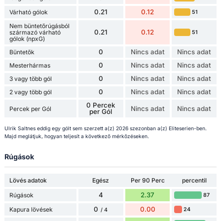
0.21
0.12
Várható gólok
51
Nem büntetőrúgásból
0.21
0.12
származó várható
51
gólok (npxG)
0
Nincs adat
Nincs adat
Büntetők
0
Nincs adat
Nincs adat
Mesterhármas
0
Nincs adat
Nincs adat
3 vagy több gól
0
Nincs adat
Nincs adat
2 vagy több gól
0 Percek
Nincs adat
Nincs adat
Percek per Gól
per Gól
Ulrik Saltnes eddig egy gólt sem szerzett a(z) 2026 szezonban a(z) Eliteserien-ben.
Majd meglátjuk, hogyan teljesít a következő mérkőzéseken.
Rúgások
Lövés adatok
Egész
Per 90 Perc
percentil
4
2.37
Rúgások
87
0
0.00
Kapura lövések
24
/ 4