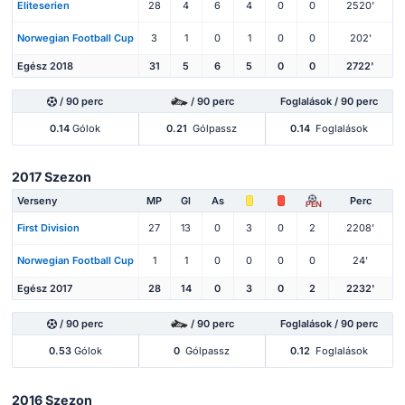
Eliteserien
28
4
6
4
0
0
2520'
Norwegian Football Cup
3
1
0
1
0
0
202'
Egész 2018
31
5
6
5
0
0
2722'
/ 90 perc
/ 90 perc
Foglalások / 90 perc
0.14
Gólok
0.21
Gólpassz
0.14
Foglalások
2017 Szezon
Verseny
MP
Gl
As
Perc
PEN
First Division
27
13
0
3
0
2
2208'
Norwegian Football Cup
1
1
0
0
0
0
24'
Egész 2017
28
14
0
3
0
2
2232'
/ 90 perc
/ 90 perc
Foglalások / 90 perc
0.53
Gólok
0
Gólpassz
0.12
Foglalások
2016 Szezon