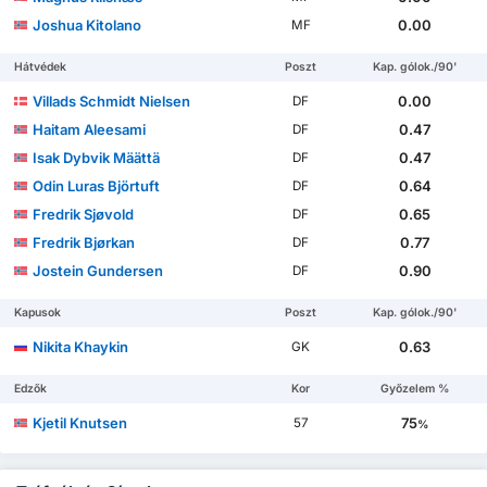
Joshua Kitolano
0.00
MF
Hátvédek
Poszt
Kap. gólok./90'
Villads Schmidt Nielsen
0.00
DF
Haitam Aleesami
0.47
DF
Isak Dybvik Määttä
0.47
DF
Odin Luras Björtuft
0.64
DF
Fredrik Sjøvold
0.65
DF
Fredrik Bjørkan
0.77
DF
Jostein Gundersen
0.90
DF
Kapusok
Poszt
Kap. gólok./90'
Nikita Khaykin
0.63
GK
Edzők
Kor
Győzelem %
Kjetil Knutsen
75
57
%