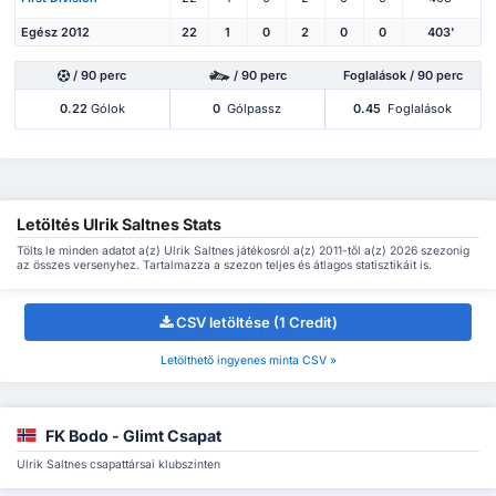
Egész 2012
22
1
0
2
0
0
403'
/ 90 perc
/ 90 perc
Foglalások / 90 perc
0.22
Gólok
0
Gólpassz
0.45
Foglalások
Letöltés Ulrik Saltnes Stats
Tölts le minden adatot a(z) Ulrik Saltnes játékosról a(z) 2011-től a(z) 2026 szezonig
az összes versenyhez. Tartalmazza a szezon teljes és átlagos statisztikáit is.
CSV letöltése (1 Credit)
Letölthető ingyenes minta CSV »
FK Bodo - Glimt Csapat
Ulrik Saltnes csapattársai klubszinten