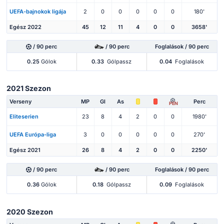
UEFA-bajnokok ligája
2
0
0
0
0
0
180'
Egész 2022
45
12
11
4
0
0
3658'
/ 90 perc
/ 90 perc
Foglalások / 90 perc
0.25
Gólok
0.33
Gólpassz
0.04
Foglalások
2021 Szezon
Verseny
MP
Gl
As
Perc
PEN
Eliteserien
23
8
4
2
0
0
1980'
UEFA Európa-liga
3
0
0
0
0
0
270'
Egész 2021
26
8
4
2
0
0
2250'
/ 90 perc
/ 90 perc
Foglalások / 90 perc
0.36
Gólok
0.18
Gólpassz
0.09
Foglalások
2020 Szezon