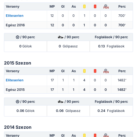
Verseny
MP
Gl
As
Perc
PEN
Eliteserien
12
0
0
1
0
0
700'
Egész 2016
12
0
0
1
0
0
700'
/ 90 perc
/ 90 perc
Foglalások / 90 perc
0
Gólok
0
Gólpassz
0.13
Foglalások
2015 Szezon
Verseny
MP
Gl
As
Perc
PEN
Eliteserien
17
1
1
4
0
0
1482'
Egész 2015
17
1
1
4
0
0
1482'
/ 90 perc
/ 90 perc
Foglalások / 90 perc
0.06
Gólok
0.06
Gólpassz
0.24
Foglalások
2014 Szezon
Verseny
MP
Gl
As
Perc
PEN