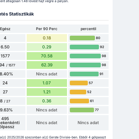
nt átlagosan 1.48 lövést hajt végre a pályán.
tés Statisztikák
Egész
Per 90 Perc
percentil
4
0.18
80
6.50
0.29
92
1577
70.58
98
94
62.39
98
/ 1577
8.40%
Nincs adat
91
24
1.07
57
27
1.21
52
8
0.36
61
/ 27
29.63%
Nincs adat
77
495
ekenkénti
Nincs adat
Nincs adat
ólpassz
a(z) 2025/2026 szezonban a(z) Eerste Divisie-ben. Ebből 4 gólpasszt