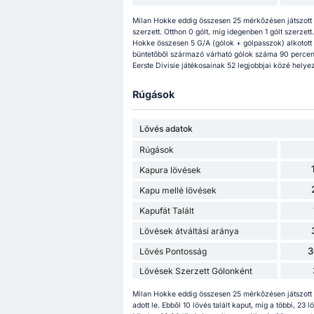
Milan Hokke eddig összesen 25 mérkőzésen játszott a
szerzett. Otthon 0 gólt, míg idegenben 1 gólt szerzet
Hokke összesen 5 G/A (gólok + gólpasszok) alkotott
büntetőből származó várható gólok száma 90 percenké
Eerste Divisie játékosainak 52 legjobbjai közé helyez
Rúgások
Lövés adatok
Rúgások
Kapura lövések
Kapu mellé lövések
Kapufát Talált
Lövések átváltási aránya
3
Lövés Pontosság
Lövések Szerzett Gólonként
Milan Hokke eddig összesen 25 mérkőzésen játszott 
adott le. Ebből 10 lövés talált kaput, míg a többi, 2