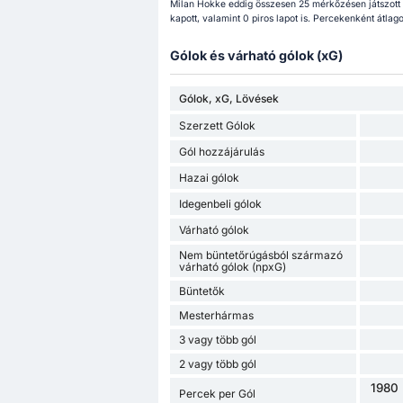
Milan Hokke eddig összesen 25 mérkőzésen játszott 
kapott, valamint 0 piros lapot is. Percekenként átlag
Gólok és várható gólok (xG)
Gólok, xG, Lövések
Szerzett Gólok
Gól hozzájárulás
Hazai gólok
Idegenbeli gólok
Várható gólok
Nem büntetőrúgásból származó
várható gólok (npxG)
Büntetők
Mesterhármas
3 vagy több gól
2 vagy több gól
1980 
Percek per Gól