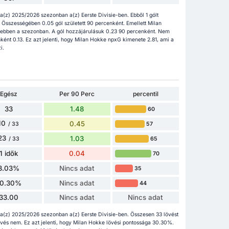
(z) 2025/2026 szezonban a(z) Eerste Divisie-ben. Ebből 1 gólt
t. Összességében 0.05 gól született 90 percenként. Emellett Milan
 ebben a szezonban. A gól hozzájárulásuk 0.23 90 percenként. Nem
nt 0.13. Ez azt jelenti, hogy Milan Hokke npxG kimenete 2.81, ami a
i.
Egész
Per 90 Perc
percentil
33
1.48
60
10
0.45
57
/ 33
23
1.03
65
/ 33
1 idők
0.04
70
3.03%
Nincs adat
35
0.30%
Nincs adat
44
33.00
Nincs adat
Nincs adat
a(z) 2025/2026 szezonban a(z) Eerste Divisie-ben. Összesen 33 lövést
3 lövés nem. Ez azt jelenti, hogy Milan Hokke lövési pontossága 30.30%.