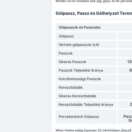
Minden 33.00 lövésére esik egy gólja, és 90 percenké
Gólpassz, Passz és Gólhelyzet Terem
Gólpasszok és Passzolás
Gólpassz
Várható gólpasszok (xA)
Passzok
13
Sikeres Passzok
8
Passzok Teljesítési Aránya
Kulcsfontosságú Passzok
Keresztlabdák
Sikeres Keresztlabdák
Keresztlabdák Teljesítési Aránya
Perc
Percekenkénti Gólpassz
G
Milan Hokke eddig összesen 25 mérkőzésen játszott 