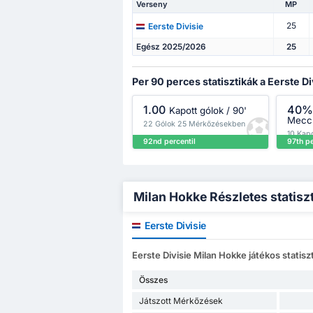
Verseny
MP
25
Eerste Divisie
Egész 2025/2026
25
Per 90 perces statisztikák a Eerste D
1.00
40
Kapott gólok / 90'
Mecc
22 Gólok 25 Mérkőzésekben
10 Kapo
92nd percentil
97th pe
25 Mér
Milan Hokke Részletes statisz
Eerste Divisie
Eerste Divisie Milan Hokke játékos statiszt
Összes
Játszott Mérkőzések