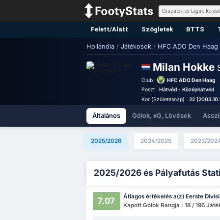
Felett/Alatt
Szögletek
BTTS
Hollandia
/
Játékosok
/
HFC ADO Den Haag
Milan Hokke
Club :
HFC ADO Den Haag
Poszt :
Hátvéd - Középhátvéd
Kor (Születésnap) :
22 (2003.10.1
Általános
Gólok, xG, Lövések
Asszi
2025/2026
2024/2025
2023/202
2025/2026 és Pályafutás Stat
Átlagos értékelés a(z) Eerste Divis
7.07
Kapott Gólok Rangja : 18 / 196 Ját