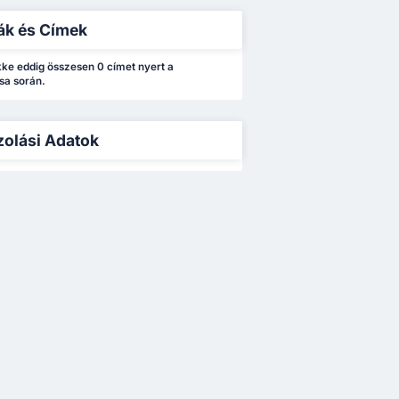
ák és Címek
ke eddig összesen 0 címet nyert a
sa során.
zolási Adatok