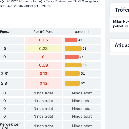
a(z) 2025/2026 szezonban a(z) Eerste Divisie-ben. Ebből 3 sárga lapot
osan 1.07 szabálytalanságot követ el.
Trófe
Milan Hok
pályafutá
Egész
Per 90 Perc
percentil
1
0.05
43
Átiga
5
0.23
58
0
0
47
1
0.09
58
2.81
0.13
52
2.81
0.13
52
0
Nincs adat
Nincs adat
0
Nincs adat
Nincs adat
0
Nincs adat
Nincs adat
0
Nincs adat
Nincs adat
Percek per
Nincs adat
Nincs adat
Gól