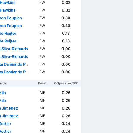
 Hawkins
0.32
FW
 Hawkins
0.32
FW
on Peupion
0.30
FW
on Peupion
0.30
FW
 de Ruijter
0.13
FW
 de Ruijter
0.13
FW
 Silva-Richards
0.00
FW
 Silva-Richards
0.00
FW
amiando Puljhun Bergtop
0.00
FW
amiando Puljhun Bergtop
0.00
FW
ások
Poszt
Gólpasszok/90'
Kilo
0.26
MF
Kilo
0.26
MF
n Jimenez
0.26
MF
n Jimenez
0.26
MF
ottier
0.24
MF
ottier
0.24
MF