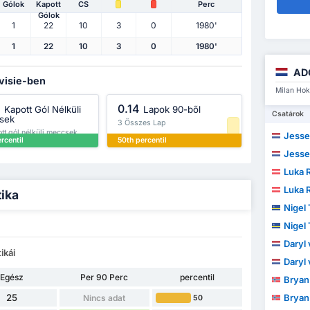
Gólok
Kapott
CS
Perc
Gólok
1
22
10
3
0
1980'
1
22
10
3
0
1980'
AD
ivisie-ben
Milan Hok
%
0.14
Kapott Gól Nélküli
Lapok 90-ből
Csatárok
sek
3 Összes Lap
tt gól nélküli meccsek
Jesse
rcentil
50th percentil
kőzésekben
Jesse
Luka 
Luka 
tika
Nigel
Nigel
Daryl
ikái
Daryl
Egész
Per 90 Perc
percentil
Bryan
25
Bryan
Nincs adat
50