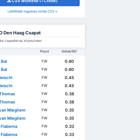
CSV letöltése (1 Credit)
Letölthető ingyenes minta CSV »
O Den Haag Csapat
ke csapattársai klubszinten
Poszt
Gólok/90'
 Bal
0.60
FW
 Bal
0.60
FW
Reischl
0.45
FW
Reischl
0.45
FW
 Thomas
0.38
FW
 Thomas
0.38
FW
 van Mieghem
0.35
FW
 van Mieghem
0.35
FW
 Fiabema
0.33
FW
 Fiabema
0.33
FW