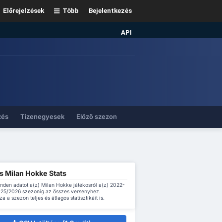
Előrejelzések
Több
Bejelentkezés
API
zés
Tizenegyesek
Előző szezon
s Milan Hokke Stats
inden adatot a(z) Milan Hokke játékosról a(z) 2022-
2025/2026 szezonig az összes versenyhez.
a a szezon teljes és átlagos statisztikáit is.