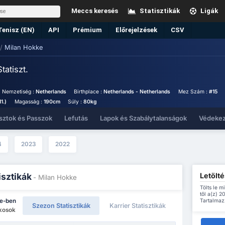
Meccs keresés
Statisztikák
Ligák
Tenisz (EN)
API
Prémium
Előrejelzések
CSV
/
Milan Hokke
Statiszt.
Nemzetiség :
Netherlands
Birthplace :
Netherlands - Netherlands
Mez Szám :
#15
1.)
Magasság :
190cm
Súly :
80kg
sztok és Passzok
Lefutás
Lapok és Szabálytalanságok
Védeke
4
2023
2022
Letölté
isztikák
- Milan Hokke
Tölts le m
től a(z) 
Tartalmazz
ie-ben
Szezon Statisztikák
Karrier Statisztikák
ékosok