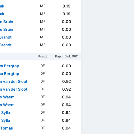
lak
0.19
MF
lak
0.19
MF
e Bruin
0.00
MF
e Bruin
0.00
MF
Brandt
0.00
MF
Brandt
0.00
MF
Poszt
Kap. gólok./90'
ka Bergtop
0.00
DF
ka Bergtop
0.00
DF
n van der Sloot
0.92
DF
n van der Sloot
0.92
DF
eo Waem
0.94
DF
eo Waem
0.94
DF
 Sylla
0.94
DF
 Sylla
0.94
DF
 Tomas
0.94
DF