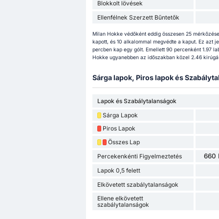
Blokkolt lövések
Ellenfélnek Szerzett Bűntetők
Milan Hokke védőként eddig összesen 25 mérkőzésen 
kapott, és 10 alkalommal megvédte a kaput. Ez azt j
percben kap egy gólt. Emellett 90 percenként 1.97 la
Hokke ugyanebben az időszakban közel 2.46 kirúgást
Sárga lapok, Piros lapok és Szabályta
Lapok és Szabálytalanságok
Sárga Lapok
Piros Lapok
Összes Lap
660 
Percekenkénti Figyelmeztetés
Lapok 0,5 felett
Elkövetett szabálytalanságok
Ellene elkövetett
szabálytalanságok