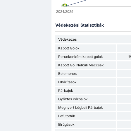
Védekezési Statisztikák
Védekezés
Kapott Gólok
9
Percekenként kapott gólok
Kapott Gól Nélküli Meccsek
Belemenés
Elhárítások
Párbajok
Győztes Párbajok
Megnyert Légbeli Párbajok
Lefutották
Elrúgások