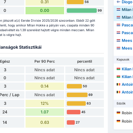
7
0.31
Diogo
56
Milan
0
0.00
99
Milan
játszott a(z) Eerste Divisie 2025/2026 szezonban. Ebből 22 gólt
Pasca
elenti, hogy amikor Milan Hokke a pályán van, csapata minden 90
bdaelvételt és 1.39 szerelést hajtott végre minden meccsen. Milan
Pasca
 is végre hajt.
Mees 
lanságok Statisztikái
Mees 
Kapusok
Egész
Per 90 Perc
percentil
Kilian
3
Nincs adat
Nincs adat
Kilian
0
Nincs adat
Nincs adat
Antoin
3
0.14
50
Antoin
Perc / Lap
Nincs adat
69
3
12%
63
Edzők
24
1.07
45
Robin
Robin
14
0.63
27