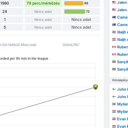
Jalen
1980
79 perc/mérkőzés
66
Jalen
24
Nincs adat
72
Camer
1
Nincs adat
Nincs adat
Camer
5
Nincs adat
Nincs adat
Illaijh
Illaijh
t Gól Nélküli Meccsek
Gólok/90'
Ruben
Ruben
Sanyika D
Sanyika D
Középpály
Juho 
Juho 
Mylia
Mylia
Evan R
Evan R