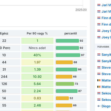
Jari V
Jari V
Finn d
Finn d
Joey 
Egész
Per 90 vagy %
percentil
Joey 
22
1
92
Hátvédek
0 Perc
Nincs adat
92
Sanyi
10
40%
97
Sanyi
44
1.97
68
Steve
31
1.39
86
Steve
244
10.92
66
Matt
126
5.64
73
Matt
50
2.24
87
Sekou
14
0.63
52
Sekou
55
2.46
66
Diogo