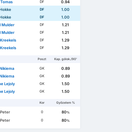
 Tomas
0.94
DF
 Hokke
1.00
DF
 Hokke
1.00
DF
l Mulder
1.21
DF
l Mulder
1.21
DF
Kreekels
1.29
DF
Kreekels
1.29
DF
Poszt
Kap. gólok./90'
 Nikiema
0.89
GK
 Nikiema
0.89
GK
e Lejoly
1.50
GK
e Lejoly
1.50
GK
Kor
Győzelem %
 Peter
80
0
%
 Peter
80
0
%