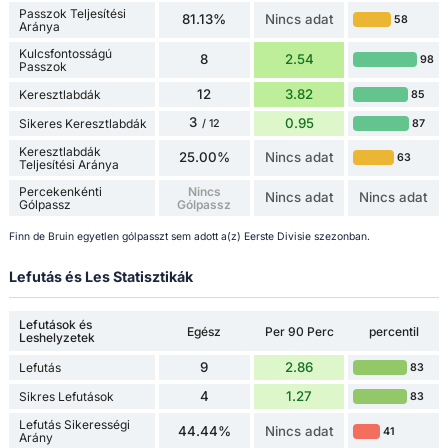
Passzok Teljesítési
81.13%
Nincs adat
58
Aránya
Kulcsfontosságú
8
2.54
98
Passzok
12
3.82
Keresztlabdák
85
3
0.95
Sikeres Keresztlabdák
87
/ 12
Keresztlabdák
25.00%
Nincs adat
63
Teljesítési Aránya
Percekenkénti
Nincs
Nincs adat
Nincs adat
Gólpassz
Gólpassz
Finn de Bruin egyetlen gólpasszt sem adott a(z) Eerste Divisie szezonban.
Lefutás és Les Statisztikák
Lefutások és
Egész
Per 90 Perc
percentil
Leshelyzetek
9
2.86
Lefutás
83
4
1.27
Sikres Lefutások
83
Lefutás Sikerességi
44.44%
Nincs adat
41
Arány