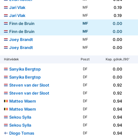
Jari Vlak
0.19
MF
Jari Vlak
0.19
MF
Finn de Bruin
0.00
MF
Finn de Bruin
0.00
MF
Joey Brandt
0.00
MF
Joey Brandt
0.00
MF
Hátvédek
Poszt
Kap. gólok./90'
Sanyika Bergtop
0.00
DF
Sanyika Bergtop
0.00
DF
Steven van der Sloot
0.92
DF
Steven van der Sloot
0.92
DF
Matteo Waem
0.94
DF
Matteo Waem
0.94
DF
Sekou Sylla
0.94
DF
Sekou Sylla
0.94
DF
Diogo Tomas
0.94
DF