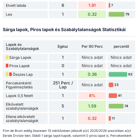
6
1.91
Elvett labda
7
1
0.32
Les
79
Sárga lapok, Piros lapok és Szabálytalanságok Statisztikái
Lapok és
Egész
Per 90 Perc
percentil
Szabálytalanságok
1
Nincs adat
Nincs adat
Sárga Lapok
0
Nincs adat
Nincs adat
Piros Lapok
1
0.36
Összes Lap
93
251 Perc /
Percekenkénti
Nincs adat
23
Lap
Figyelmeztetés
1
8%
Lapok 0,5 felett
41
Elkövetett
5
1.59
74
szabálytalanságok
Ellene elkövetett
1
0.32
11
szabálytalanságok
Finn de Bruin eddig összesen 13 mérkőzésen játszott a(z) 2025/2026 szezonban a(z)
Eerste Divisie-ben. Ebből 1 sárga lapot kapott, valamint 0 piros lapot is. Percekenként