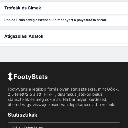
Trófeák és Címek
Finn de Bruin eddig összesen 0 címet nyert a pályafutása során.
Átigazolási Adatok
FootyStats a legjobb forrás olyan statisztikákra, mint Gólok,
2,5 felett/2,5 alatt, HT/FT, dinamikus játékon belüli
statisztikák és még sok más. Ha bármilyen kérdésed,
ötleted vagy visszajelzésed van, lépj kapcsolatba velünk!
Statisztikák
Gólok Felett/Alatt