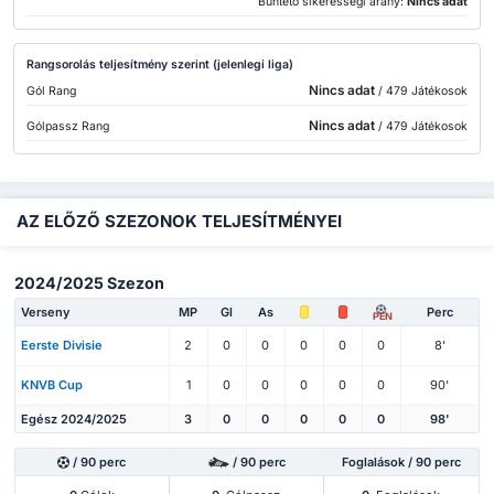
Büntető sikerességi arány:
Nincs adat
Rangsorolás teljesítmény szerint (jelenlegi liga)
Nincs adat
Gól Rang
/ 479 Játékosok
Nincs adat
Gólpassz Rang
/ 479 Játékosok
AZ ELŐZŐ SZEZONOK TELJESÍTMÉNYEI
2024/2025 Szezon
Verseny
MP
Gl
As
Perc
PEN
Eerste Divisie
2
0
0
0
0
0
8'
KNVB Cup
1
0
0
0
0
0
90'
Egész 2024/2025
3
0
0
0
0
0
98'
/ 90 perc
/ 90 perc
Foglalások / 90 perc