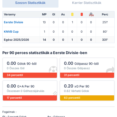
Szezon Statisztikák
Karrier Statisztikák
Verseny
MP
Gl
As
Perc
PEN
Eerste Divisie
13
0
0
1
0
0
251'
KNVB Cup
1
0
0
0
0
0
80'
Egész 2025/2026
14
0
0
1
0
0
331'
Per 90 perces statisztikák a Eerste Divisie-ben
0.00
0.00
Gólok 90-ből
Gólpassz 90-ből
0 Összes Gól
0 Összes Gólpassz
34 percentil
31 percentil
0.00
0.20
G+A Per 90
xG Per 90
Összesen 0 Gólhozzájárulás
0.62 Várható Gólok
17 percentil
63 percentil
Fogalmak :
Gl
: Szerzett Gólok
As
: Gólpassz