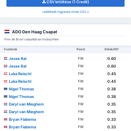
CSV letöltése (1 Credit)
Letölthető ingyenes minta CSV »
ADO Den Haag Csapat
Finn de Bruin csapattársai klubszinten
Csatárok
Poszt
Gólok/90'
Jesse Bal
0.60
FW
Jesse Bal
0.60
FW
Luka Reischl
0.45
FW
Luka Reischl
0.45
FW
Nigel Thomas
0.38
FW
Nigel Thomas
0.38
FW
Daryl van Mieghem
0.35
FW
Daryl van Mieghem
0.35
FW
Bryan Fiabema
0.33
FW
Bryan Fiabema
0.33
FW