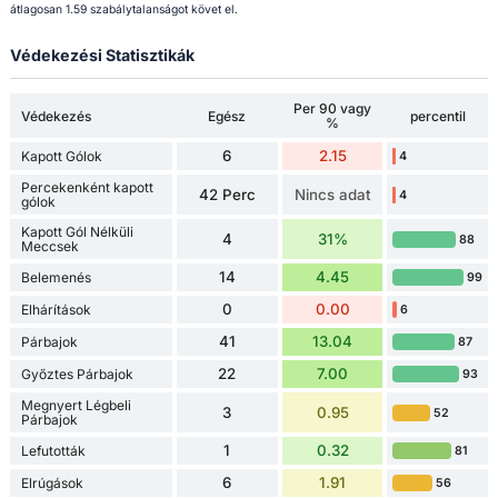
átlagosan 1.59 szabálytalanságot követ el.
Védekezési Statisztikák
Per 90 vagy
Védekezés
Egész
percentil
%
6
2.15
Kapott Gólok
4
Percekenként kapott
42 Perc
Nincs adat
4
gólok
Kapott Gól Nélküli
4
31%
88
Meccsek
14
4.45
Belemenés
99
0
0.00
Elhárítások
6
41
13.04
Párbajok
87
22
7.00
Győztes Párbajok
93
Megnyert Légbeli
3
0.95
52
Párbajok
1
0.32
Lefutották
81
6
1.91
Elrúgások
56