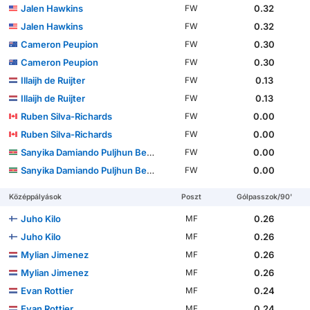
Jalen Hawkins
0.32
FW
Jalen Hawkins
0.32
FW
Cameron Peupion
0.30
FW
Cameron Peupion
0.30
FW
Illaijh de Ruijter
0.13
FW
Illaijh de Ruijter
0.13
FW
Ruben Silva-Richards
0.00
FW
Ruben Silva-Richards
0.00
FW
Sanyika Damiando Puljhun Bergtop
0.00
FW
Sanyika Damiando Puljhun Bergtop
0.00
FW
Középpályások
Poszt
Gólpasszok/90'
Juho Kilo
0.26
MF
Juho Kilo
0.26
MF
Mylian Jimenez
0.26
MF
Mylian Jimenez
0.26
MF
Evan Rottier
0.24
MF
Evan Rottier
0.24
MF