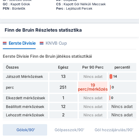
GC
: Kapott Gólok
CS
: Kapott Gól Nélküli Meccsek
PEN
: Büntetők
Perc
: Lejátszott Percek
Finn de Bruin Részletes statisztika
Eerste Divisie
KNVB Cup
Eerste Divisie Finn de Bruin játékos statisztikái
Összes
Egész
Per 90 Perc
percentil
13
Játszott Mérkőzések
Nincs adat
14
19
251
perc
0
perc/mérkőzés
1
Elkezdett mérkőzések
Nincs adat
0
12
Nincs adat
Beállított mérkőzések
Nincs adat
2
Nincs adat
Lehozott mérkőzések
Nincs adat
Gólok/90'
Gólpasszok/90'
Gól hozzájárulás/90'