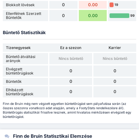
0
0.00
Blokkolt lövések
19
Ellenfélnek Szerzett
0
0.00
99
Bűntetők
Büntető Statisztikák
Tizenegyesek
Ez a szezon
Karrier
Büntető átváltási
Nincs bűntető
Nincs bűntető
arányok
Elvégzett
0
0
büntetőrúgások
0
0
Büntetők
Elhibázott
0
0
büntetőrúgások
Finn de Bruin még nem végzett egyetlen büntetőrúgást sem pályafutása során (az
összes szezonra vonatkozó adat alapján, amely a FootyStats rendelkezésre áll).
Büntetőrúgás statisztikái frissítve lesznek, amint hivatalos mérkőzésen elvégzett egy
büntetőrúgást.
Finn de Bruin Statisztikai Elemzése