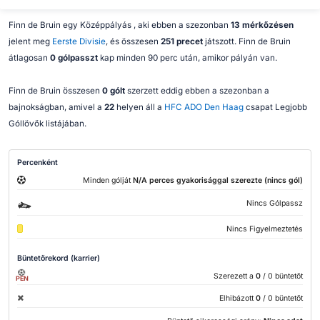
Finn de Bruin egy Középpályás , aki ebben a szezonban
13 mérkőzésen
jelent meg
Eerste Divisie
, és összesen
251 precet
játszott. Finn de Bruin
átlagosan
0 gólpasszt
kap minden 90 perc után, amikor pályán van.
Finn de Bruin összesen
0 gólt
szerzett eddig ebben a szezonban a
bajnokságban, amivel a
22
helyen áll a
HFC ADO Den Haag
csapat Legjobb
Góllövők listájában.
Percenként
Minden gólját
N/A perces gyakorisággal szerezte (nincs gól)
Nincs Gólpassz
Nincs Figyelmeztetés
Büntetőrekord (karrier)
Szerezett a
0
/ 0 büntetőt
PEN
Elhibázott
0
/ 0 büntetőt