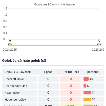
Gólok és várható gólok (xG)
Gólok, xG, Lövések
Egész
Per 90 Perc
percentil
0
0
Szerzett Gólok
34
0
0
Gól hozzájárulás
17
0
0
Hazai gólok
47
0
0
Idegenbeli gólok
50