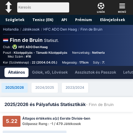
LIGÁK
MENÜ
Szögletek
Tenisz (EN)
API
Prémium
Előrejelzések
Hollandia
/
Játékosok
/
HFC ADO Den Haag
/
Finn de Bruin
Finn de Bruin
Statiszt.
Club :
HFC ADO Den Haag
Poszt :
Középpályás - Támadó Középpályás
Nemzetiség :
Netherlands
Birthplace :
Mez Szám :
#16
Kor (Születésnap) :
22 (2004.04.05.)
Magasság :
175cm
Súly :
72kg
Általános
Gólok, xG, Lövések
Asszisztok és Passzok
Lefu
2025/2026
2024/2025
2023/2024
2025/2026 és Pályafutás Statisztikák
- Finn de Bruin
Átlagos értékelés a(z) Eerste Divisie-ben
5.22
Gólpassz Rang : -1 / 479 Játékosok