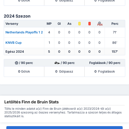
0
Gólok
0
Gólpassz
0
Foglalások
2024 Szezon
Verseny
MP
Gl
As
Perc
PEN
Netherlands Playoffs 1 2
4
0
0
0
0
0
71'
KNVB Cup
1
0
0
0
0
0
86'
Egész 2024
5
0
0
0
0
0
157'
/ 90 perc
/ 90 perc
Foglalások / 90 perc
0
Gólok
0
Gólpassz
0
Foglalások
Letöltés Finn de Bruin Stats
Tölts le minden adatot a(z) Finn de Bruin játékosról a(z) 2023/2024-től a(z)
2025/2026 szezonig az összes versenyhez. Tartalmazza a szezon teljes és átlagos
statisztikáit is.