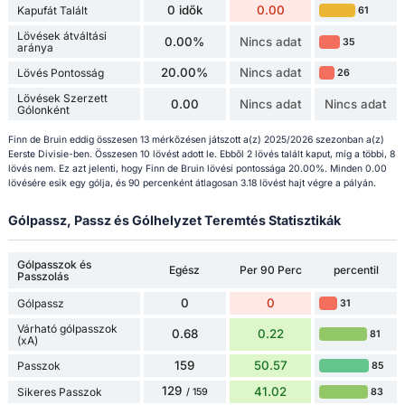
0 idők
0.00
Kapufát Talált
61
Lövések átváltási
0.00%
Nincs adat
35
aránya
20.00%
Nincs adat
Lövés Pontosság
26
Lövések Szerzett
0.00
Nincs adat
Nincs adat
Gólonként
Finn de Bruin eddig összesen 13 mérkőzésen játszott a(z) 2025/2026 szezonban a(z)
Eerste Divisie-ben. Összesen 10 lövést adott le. Ebből 2 lövés talált kaput, míg a többi, 8
lövés nem. Ez azt jelenti, hogy Finn de Bruin lövési pontossága 20.00%. Minden 0.00
lövésére esik egy gólja, és 90 percenként átlagosan 3.18 lövést hajt végre a pályán.
Gólpassz, Passz és Gólhelyzet Teremtés Statisztikák
Gólpasszok és
Egész
Per 90 Perc
percentil
Passzolás
0
0
Gólpassz
31
Várható gólpasszok
0.68
0.22
81
(xA)
159
50.57
Passzok
85
129
41.02
Sikeres Passzok
83
/ 159