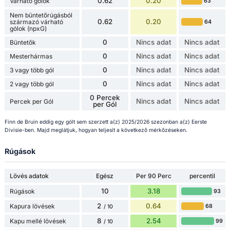
0.62
0.20
Várható gólok
63
Nem büntetőrúgásból
0.62
0.20
származó várható
64
gólok (npxG)
0
Nincs adat
Nincs adat
Büntetők
0
Nincs adat
Nincs adat
Mesterhármas
0
Nincs adat
Nincs adat
3 vagy több gól
0
Nincs adat
Nincs adat
2 vagy több gól
0 Percek
Nincs adat
Nincs adat
Percek per Gól
per Gól
Finn de Bruin eddig egy gólt sem szerzett a(z) 2025/2026 szezonban a(z) Eerste
Divisie-ben. Majd meglátjuk, hogyan teljesít a következő mérkőzéseken.
Rúgások
Lövés adatok
Egész
Per 90 Perc
percentil
10
3.18
Rúgások
93
2
0.64
Kapura lövések
68
/ 10
8
2.54
Kapu mellé lövések
99
/ 10