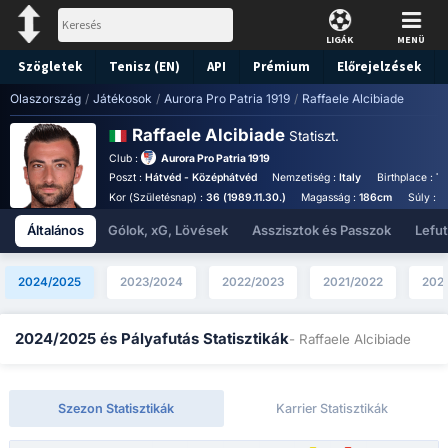
LIGÁK
MENÜ
Szögletek
Tenisz (EN)
API
Prémium
Előrejelzések
Olaszország
/
Játékosok
/
Aurora Pro Patria 1919
/
Raffaele Alcibiade
Raffaele Alcibiade
Statiszt.
Club :
Aurora Pro Patria 1919
Poszt :
Hátvéd - Középhátvéd
Nemzetiség :
Italy
Birthplace :
To
Kor (Születésnap) :
36 (1989.11.30.)
Magasság :
186cm
Súly :
8
Általános
Gólok, xG, Lövések
Asszisztok és Passzok
Lefu
2024/2025
2023/2024
2022/2023
2021/2022
202
2024/2025 és Pályafutás Statisztikák
- Raffaele Alcibiade
Szezon Statisztikák
Karrier Statisztikák