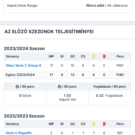
Nincs adat
Kapott Gólok Rangja
/ 46 Játékosok
AZ ELŐZŐ SZEZONOK TELJESÍTMÉNYEI
2023/2024 Szezon
Verseny
MP
Gl
GC
CS
Perc
Olasz Serie C Group A
17
0
13
6
4
0
1140'
Egész 2023/2024
17
0
13
6
4
0
1140'
/ 90 perc
/ 90 perc
Foglalások / 90 perc
0
Gólok
1.03
0.32
Foglalások
Kapott Gól
2022/2023 Szezon
Verseny
MP
Gl
GC
CS
Perc
Serie C Playoffs
2
0
1
1
1
0
105'