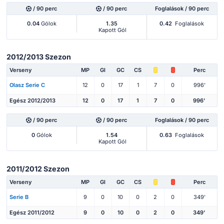
/ 90 perc
/ 90 perc
Foglalások / 90 perc
0.04
Gólok
1.35
0.42
Foglalások
Kapott Gól
2012/2013 Szezon
Verseny
MP
Gl
GC
CS
Perc
Olasz Serie C
12
0
17
1
7
0
996'
Egész 2012/2013
12
0
17
1
7
0
996'
/ 90 perc
/ 90 perc
Foglalások / 90 perc
0
Gólok
1.54
0.63
Foglalások
Kapott Gól
2011/2012 Szezon
Verseny
MP
Gl
GC
CS
Perc
Serie B
9
0
10
0
2
0
349'
Egész 2011/2012
9
0
10
0
2
0
349'