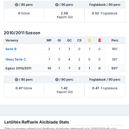
/ 90 perc
/ 90 perc
Foglalások / 90 perc
0
Gólok
2.58
0.52
Foglalások
Kapott Gól
2010/2011 Szezon
Verseny
MP
Gl
GC
CS
Perc
Serie B
3
1
3
0
1
0
190'
Olasz Serie C
7
0
4
2
0
0
361'
Egész 2010/2011
10
1
7
2
1
0
551'
/ 90 perc
/ 90 perc
Foglalások / 90 perc
0.47
Gólok
1.42
0.47
Foglalások
Kapott Gól
Letöltés Raffaele Alcibiade Stats
Tölts le minden adatot a(z) Raffaele Alcibiade játékosról a(z) 2010/2011-től a(z)