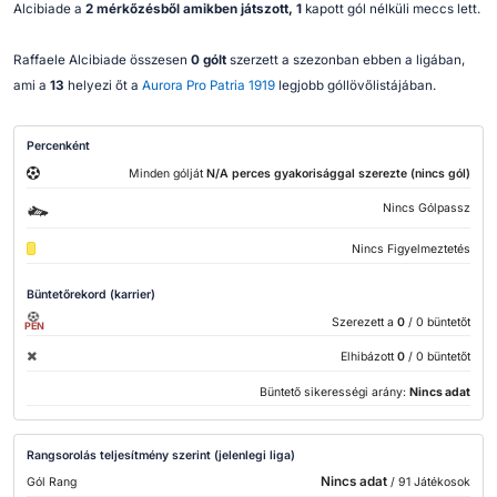
Alcibiade a
2 mérkőzésből amikben játszott, 1
kapott gól nélküli meccs lett.
Raffaele Alcibiade összesen
0 gólt
szerzett a szezonban ebben a ligában,
ami a
13
helyezi őt a
Aurora Pro Patria 1919
legjobb góllövőlistájában.
Percenként
Minden gólját
N/A perces gyakorisággal szerezte (nincs gól)
Nincs Gólpassz
Nincs Figyelmeztetés
Büntetőrekord (karrier)
Szerezett a
0
/ 0 büntetőt
PEN
Elhibázott
0
/ 0 büntetőt
Büntető sikerességi arány:
Nincs adat
Rangsorolás teljesítmény szerint (jelenlegi liga)
Nincs adat
Gól Rang
/ 91 Játékosok