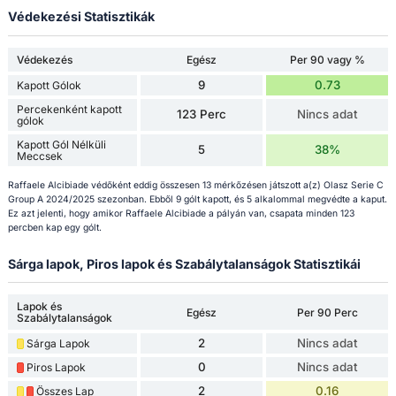
Védekezési Statisztikák
Védekezés
Egész
Per 90 vagy %
9
0.73
Kapott Gólok
Percekenként kapott
123 Perc
Nincs adat
gólok
Kapott Gól Nélküli
5
38%
Meccsek
Raffaele Alcibiade védőként eddig összesen 13 mérkőzésen játszott a(z) Olasz Serie C
Group A 2024/2025 szezonban. Ebből 9 gólt kapott, és 5 alkalommal megvédte a kaput.
Ez azt jelenti, hogy amikor Raffaele Alcibiade a pályán van, csapata minden 123
percben kap egy gólt.
Sárga lapok, Piros lapok és Szabálytalanságok Statisztikái
Lapok és
Egész
Per 90 Perc
Szabálytalanságok
2
Nincs adat
Sárga Lapok
0
Nincs adat
Piros Lapok
2
0.16
Összes Lap