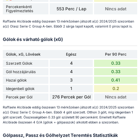
Percekenkénti
553 Perc / Lap
Nincs adat
Figyelmeztetés
Raffaele Alcibiade eddig összesen 13 mérkőzésen játszott a(z) 2024/2025 szezonban
a(z) Olasz Serie C Group A-ben. Ebből 2 sárga lapot kapott, valamint 0 piros lapot is.
Gólok és várható gólok (xG)
Gólok, xG, Lövések
Egész
Per 90 Perc
4
0.33
Szerzett Gólok
4
0.33
Gól hozzájárulás
3
0.41
Hazai gólok
1
0.2
Idegenbeli gólok
276 Percek per Gól
Nincs adat
Percek per Gól
Raffaele Alcibiade eddig összesen 13 mérkőzésen játszott a(z) 2024/2025 szezonban
a(z) Olasz Serie C Group A-ben. Ebből 4 gólt szerzett. Otthon 3 gólt, míg idegenben 1
gólt szerzett. Összességében 0.33 gól született 90 percenként. Emellett Raffaele
Alcibiade összesen 4 G/A (gólok + gólpasszok) alkotott ebben a szezonban.
Gólpassz, Passz és Gólhelyzet Teremtés Statisztikák