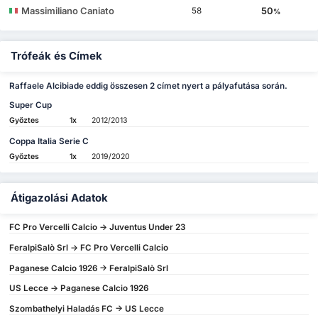
Massimiliano Caniato
50
58
%
Trófeák és Címek
Raffaele Alcibiade eddig összesen 2 címet nyert a pályafutása során.
Super Cup
Győztes
1x
2012/2013
Coppa Italia Serie C
Győztes
1x
2019/2020
Átigazolási Adatok
FC Pro Vercelli Calcio -> Juventus Under 23
FeralpiSalò Srl -> FC Pro Vercelli Calcio
Paganese Calcio 1926 -> FeralpiSalò Srl
US Lecce -> Paganese Calcio 1926
Szombathelyi Haladás FC -> US Lecce