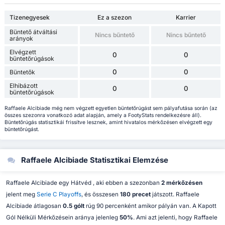
Tizenegyesek
Ez a szezon
Karrier
Büntető átváltási
Nincs bűntető
Nincs bűntető
arányok
Elvégzett
0
0
büntetőrúgások
0
0
Büntetők
Elhibázott
0
0
büntetőrúgások
Raffaele Alcibiade még nem végzett egyetlen büntetőrúgást sem pályafutása során (az
összes szezonra vonatkozó adat alapján, amely a FootyStats rendelkezésre áll).
Büntetőrúgás statisztikái frissítve lesznek, amint hivatalos mérkőzésen elvégzett egy
büntetőrúgást.
Raffaele Alcibiade Statisztikai Elemzése
Raffaele Alcibiade egy Hátvéd , aki ebben a szezonban
2 mérkőzésen
jelent meg
Serie C Playoffs
, és összesen
180 precet
játszott. Raffaele
Alcibiade átlagosan
0.5 gólt
rúg 90 percenként amikor pályán van. A Kapott
Gól Nélküli Mérkőzésein aránya jelenleg
50%
. Ami azt jelenti, hogy Raffaele