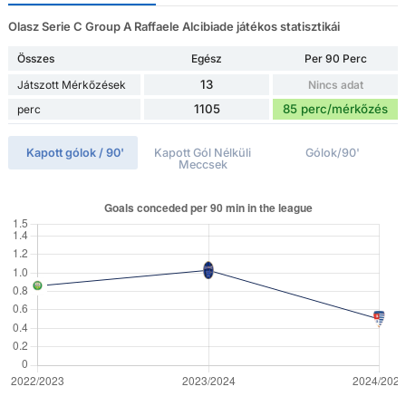
Olasz Serie C Group A Raffaele Alcibiade játékos statisztikái
Összes
Egész
Per 90 Perc
13
Játszott Mérkőzések
Nincs adat
1105
85 perc/mérkőzés
perc
Kapott gólok / 90'
Kapott Gól Nélküli
Gólok/90'
Meccsek