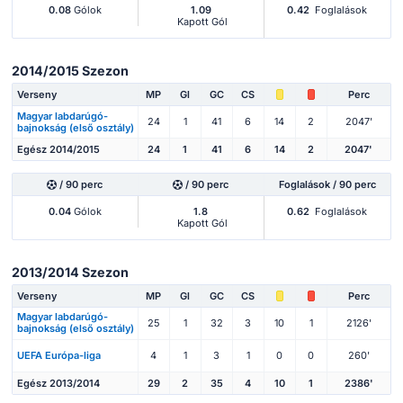
0.08
Gólok
1.09
0.42
Foglalások
Kapott Gól
2014/2015 Szezon
Verseny
MP
Gl
GC
CS
Perc
Magyar labdarúgó-
24
1
41
6
14
2
2047'
bajnokság (első osztály)
Egész 2014/2015
24
1
41
6
14
2
2047'
/ 90 perc
/ 90 perc
Foglalások / 90 perc
0.04
Gólok
1.8
0.62
Foglalások
Kapott Gól
2013/2014 Szezon
Verseny
MP
Gl
GC
CS
Perc
Magyar labdarúgó-
25
1
32
3
10
1
2126'
bajnokság (első osztály)
UEFA Európa-liga
4
1
3
1
0
0
260'
Egész 2013/2014
29
2
35
4
10
1
2386'