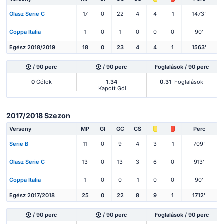
Olasz Serie C
17
0
22
4
4
1
1473'
Coppa Italia
1
0
1
0
0
0
90'
Egész 2018/2019
18
0
23
4
4
1
1563'
/ 90 perc
/ 90 perc
Foglalások / 90 perc
0
Gólok
1.34
0.31
Foglalások
Kapott Gól
2017/2018 Szezon
Verseny
MP
Gl
GC
CS
Perc
Serie B
11
0
9
4
3
1
709'
Olasz Serie C
13
0
13
3
6
0
913'
Coppa Italia
1
0
0
1
0
0
90'
Egész 2017/2018
25
0
22
8
9
1
1712'
/ 90 perc
/ 90 perc
Foglalások / 90 perc