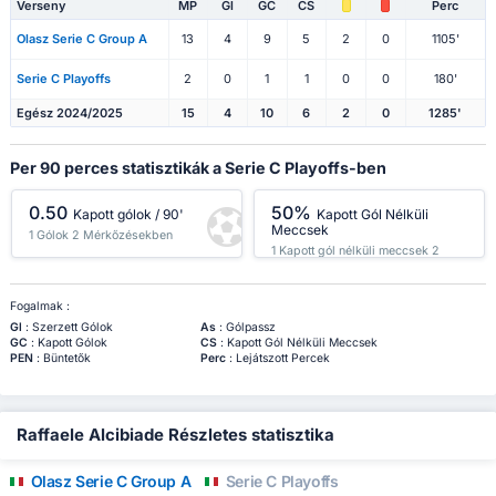
Verseny
MP
Gl
GC
CS
Perc
Olasz Serie C Group A
13
4
9
5
2
0
1105'
Serie C Playoffs
2
0
1
1
0
0
180'
Egész 2024/2025
15
4
10
6
2
0
1285'
Per 90 perces statisztikák a Serie C Playoffs-ben
0.50
50%
Kapott gólok / 90'
Kapott Gól Nélküli
Meccsek
1 Gólok 2 Mérkőzésekben
1 Kapott gól nélküli meccsek 2
Mérkőzésekben
Fogalmak :
Gl
: Szerzett Gólok
As
: Gólpassz
GC
: Kapott Gólok
CS
: Kapott Gól Nélküli Meccsek
PEN
: Büntetők
Perc
: Lejátszott Percek
Raffaele Alcibiade Részletes statisztika
Olasz Serie C Group A
Serie C Playoffs