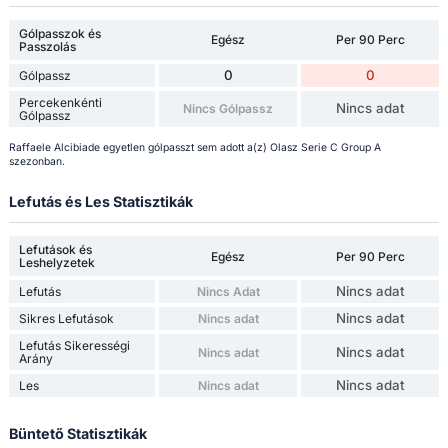
Gólpasszok és
Egész
Per 90 Perc
Passzolás
0
0
Gólpassz
Percekenkénti
Nincs adat
Nincs Gólpassz
Gólpassz
Raffaele Alcibiade egyetlen gólpasszt sem adott a(z) Olasz Serie C Group A
szezonban.
Lefutás és Les Statisztikák
Lefutások és
Egész
Per 90 Perc
Leshelyzetek
Nincs adat
Lefutás
Nincs Adat
Nincs adat
Sikres Lefutások
Nincs adat
Lefutás Sikerességi
Nincs adat
Nincs adat
Arány
Nincs adat
Les
Nincs adat
Büntető Statisztikák