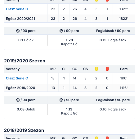
Olasz Serie C
23
2
26
4
3
1
1822'
Egész 2020/2021
23
2
26
4
3
1
1822'
/ 90 perc
/ 90 perc
Foglalások / 90 perc
0.1
Gólok
1.28
0.15
Foglalások
Kapott Gól
2019/2020 Szezon
Verseny
MP
Gl
GC
CS
Perc
Olasz Serie C
13
1
14
3
2
0
1116'
Egész 2019/2020
13
1
14
3
2
0
1116'
/ 90 perc
/ 90 perc
Foglalások / 90 perc
0.08
Gólok
1.13
0.16
Foglalások
Kapott Gól
2018/2019 Szezon
Verseny
MP
Gl
GC
CS
Perc