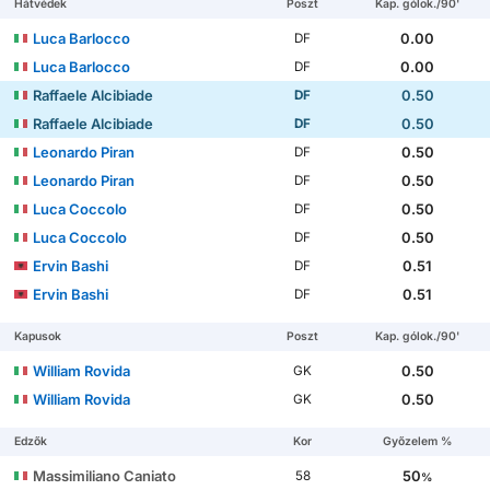
Hátvédek
Poszt
Kap. gólok./90'
Luca Barlocco
0.00
DF
Luca Barlocco
0.00
DF
Raffaele Alcibiade
0.50
DF
Raffaele Alcibiade
0.50
DF
Leonardo Piran
0.50
DF
Leonardo Piran
0.50
DF
Luca Coccolo
0.50
DF
Luca Coccolo
0.50
DF
Ervin Bashi
0.51
DF
Ervin Bashi
0.51
DF
Kapusok
Poszt
Kap. gólok./90'
William Rovida
0.50
GK
William Rovida
0.50
GK
Edzők
Kor
Győzelem %
Massimiliano Caniato
50
58
%