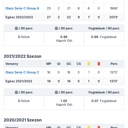
Olasz Serie C Group A
25
2
21
8
6
0
1968'
Egész 2022/2023
27
2
22
9
7
0
2073'
/ 90 perc
/ 90 perc
Foglalások / 90 perc
0
Gólok
0.86
0.86
Foglalások
Kapott Gól
2021/2022 Szezon
Verseny
MP
Gl
GC
CS
Perc
Olasz Serie C Group C
16
0
16
5
1
0
1373'
Egész 2021/2022
16
0
16
5
1
0
1373'
/ 90 perc
/ 90 perc
Foglalások / 90 perc
0
Gólok
1.05
0.07
Foglalások
Kapott Gól
2020/2021 Szezon
Verseny
MP
Gl
GC
CS
Perc