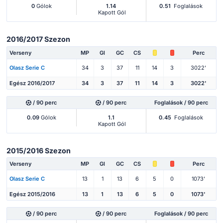
0
Gólok
1.14
0.51
Foglalások
Kapott Gól
2016/2017 Szezon
Verseny
MP
Gl
GC
CS
Perc
Olasz Serie C
34
3
37
11
14
3
3022'
Egész 2016/2017
34
3
37
11
14
3
3022'
/ 90 perc
/ 90 perc
Foglalások / 90 perc
0.09
Gólok
1.1
0.45
Foglalások
Kapott Gól
2015/2016 Szezon
Verseny
MP
Gl
GC
CS
Perc
Olasz Serie C
13
1
13
6
5
0
1073'
Egész 2015/2016
13
1
13
6
5
0
1073'
/ 90 perc
/ 90 perc
Foglalások / 90 perc