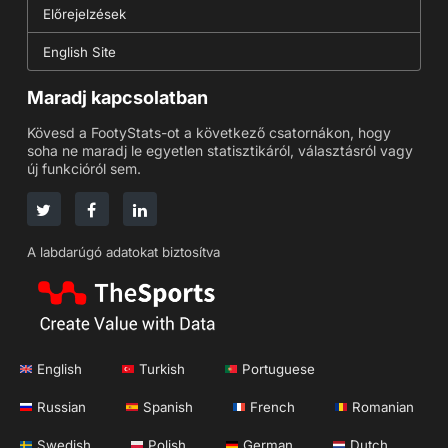
Előrejelzések
English Site
Maradj kapcsolatban
Kövesd a FootyStats-ot a következő csatornákon, hogy
soha ne maradj le egyetlen statisztikáról, választásról vagy
új funkcióról sem.
A labdarúgó adatokat biztosítva
English
Turkish
Portuguese
Russian
Spanish
French
Romanian
Swedish
Polish
German
Dutch