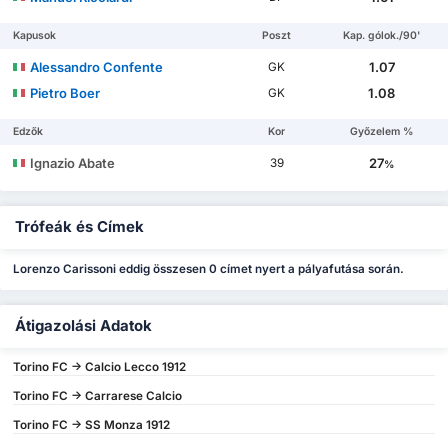
Kapusok
Poszt
Kap. gólok./90'
Alessandro Confente
1.07
GK
Pietro Boer
1.08
GK
Edzők
Kor
Győzelem %
Ignazio Abate
27
39
%
Trófeák és Címek
Lorenzo Carissoni eddig összesen 0 címet nyert a pályafutása során.
Átigazolási Adatok
Torino FC -> Calcio Lecco 1912
Torino FC -> Carrarese Calcio
Torino FC -> SS Monza 1912