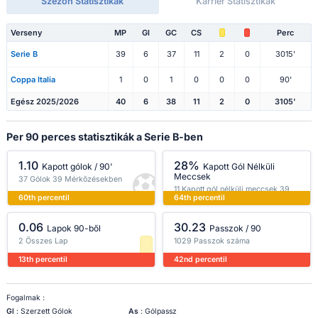
Szezon Statisztikák
Karrier Statisztikák
Verseny
MP
Gl
GC
CS
Perc
Serie B
39
6
37
11
2
0
3015'
Coppa Italia
1
0
1
0
0
0
90'
Egész 2025/2026
40
6
38
11
2
0
3105'
Per 90 perces statisztikák a Serie B-ben
1.10
28%
Kapott gólok / 90'
Kapott Gól Nélküli
Meccsek
37 Gólok 39 Mérkőzésekben
11 Kapott gól nélküli meccsek 39
60th percentil
64th percentil
Mérkőzésekben
0.06
30.23
Lapok 90-ből
Passzok / 90
2 Összes Lap
1029 Passzok száma
13th percentil
42nd percentil
Fogalmak :
Gl
: Szerzett Gólok
As
: Gólpassz