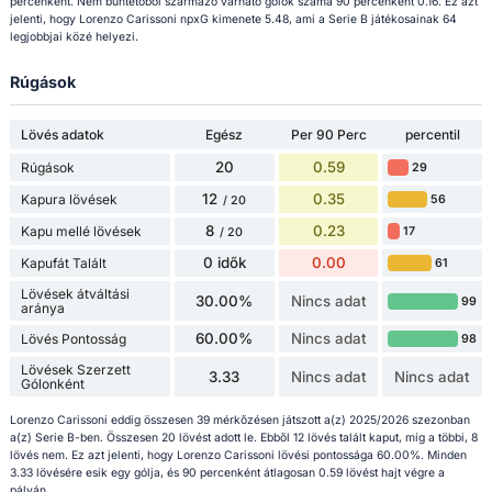
percenként. Nem büntetőből származó várható gólok száma 90 percenként 0.16. Ez azt
jelenti, hogy Lorenzo Carissoni npxG kimenete 5.48, ami a Serie B játékosainak 64
legjobbjai közé helyezi.
Rúgások
Lövés adatok
Egész
Per 90 Perc
percentil
20
0.59
Rúgások
29
12
0.35
Kapura lövések
56
/ 20
8
0.23
Kapu mellé lövések
17
/ 20
0 idők
0.00
Kapufát Talált
61
Lövések átváltási
30.00%
Nincs adat
99
aránya
60.00%
Nincs adat
Lövés Pontosság
98
Lövések Szerzett
3.33
Nincs adat
Nincs adat
Gólonként
Lorenzo Carissoni eddig összesen 39 mérkőzésen játszott a(z) 2025/2026 szezonban
a(z) Serie B-ben. Összesen 20 lövést adott le. Ebből 12 lövés talált kaput, míg a többi, 8
lövés nem. Ez azt jelenti, hogy Lorenzo Carissoni lövési pontossága 60.00%. Minden
3.33 lövésére esik egy gólja, és 90 percenként átlagosan 0.59 lövést hajt végre a
pályán.