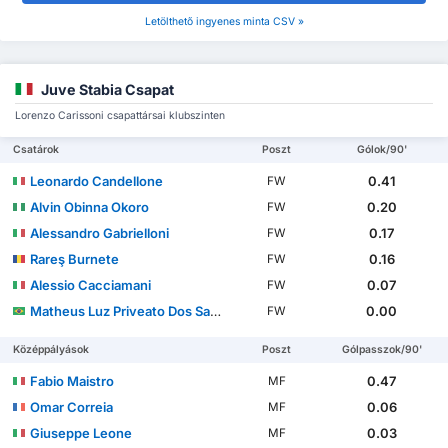
Letölthető ingyenes minta CSV »
Juve Stabia Csapat
Lorenzo Carissoni csapattársai klubszinten
Csatárok
Poszt
Gólok/90'
Leonardo Candellone
0.41
FW
Alvin Obinna Okoro
0.20
FW
Alessandro Gabrielloni
0.17
FW
Rareş Burnete
0.16
FW
Alessio Cacciamani
0.07
FW
Matheus Luz Priveato Dos Santos
0.00
FW
Középpályások
Poszt
Gólpasszok/90'
Fabio Maistro
0.47
MF
Omar Correia
0.06
MF
Giuseppe Leone
0.03
MF