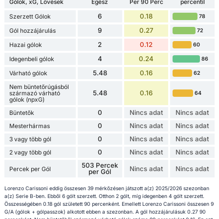
Gólok, xG, Lövések
Egész
Per 90 Perc
percentil
6
0.18
Szerzett Gólok
78
9
0.27
Gól hozzájárulás
72
2
0.12
Hazai gólok
60
4
0.24
Idegenbeli gólok
86
5.48
0.16
Várható gólok
62
Nem büntetőrúgásból
5.48
0.16
származó várható
64
gólok (npxG)
0
Nincs adat
Nincs adat
Büntetők
0
Nincs adat
Nincs adat
Mesterhármas
0
Nincs adat
Nincs adat
3 vagy több gól
0
Nincs adat
Nincs adat
2 vagy több gól
503 Percek
Nincs adat
Nincs adat
Percek per Gól
per Gól
Lorenzo Carissoni eddig összesen 39 mérkőzésen játszott a(z) 2025/2026 szezonban
a(z) Serie B-ben. Ebből 6 gólt szerzett. Otthon 2 gólt, míg idegenben 4 gólt szerzett.
Összességében 0.18 gól született 90 percenként. Emellett Lorenzo Carissoni összesen 9
G/A (gólok + gólpasszok) alkotott ebben a szezonban. A gól hozzájárulásuk 0.27 90