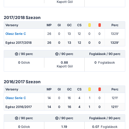
Kapott Gól
2017/2018 Szezon
Verseny
MP
Gl
GC
CS
Perc
Olasz Serie C
26
0
13
12
0
0
1329'
Egész 2017/2018
26
0
13
12
0
0
1329'
/ 90 perc
/ 90 perc
Foglalások / 90 perc
0
Gólok
0.88
0
Foglalások
Kapott Gól
2016/2017 Szezon
Verseny
MP
Gl
GC
CS
Perc
Olasz Serie C
14
0
16
4
1
0
1211'
Egész 2016/2017
14
0
16
4
1
0
1211'
/ 90 perc
/ 90 perc
Foglalások / 90 perc
0
Gólok
1.19
0.07
Foglalások