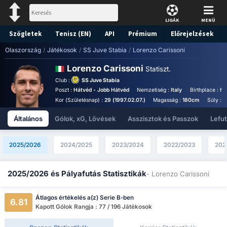
LIGÁK
MENÜ
Szögletek
Tenisz (EN)
API
Prémium
Előrejelzések
Olaszország
/
Játékosok
/
SS Juve Stabia
/
Lorenzo Carissoni
Lorenzo Carissoni
Statiszt.
Club :
SS Juve Stabia
Poszt :
Hátvéd - Jobb Hátvéd
Nemzetiség :
Italy
Birthplace :
Ita
Kor (Születésnap) :
29 (1997.02.07.)
Magasság :
180cm
Súly :
8
Általános
Gólok, xG, Lövések
Asszisztok és Passzok
Lefu
2025/2026
2024/2025
2023/2024
2022/2023
202
2025/2026 és Pályafutás Statisztikák
- Lorenzo Carissoni
Átlagos értékelés a(z) Serie B-ben
6.81
Kapott Gólok Rangja : 77 / 196 Játékosok