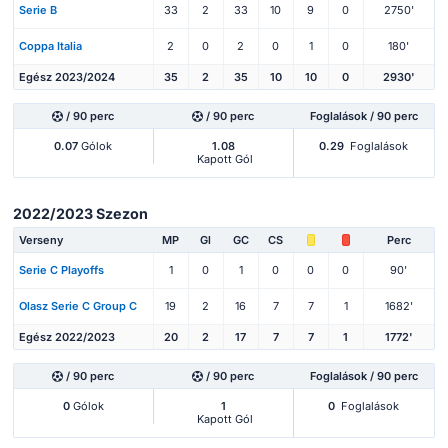
Serie B
33
2
33
10
9
0
2750'
Coppa Italia
2
0
2
0
1
0
180'
Egész 2023/2024
35
2
35
10
10
0
2930'
/ 90 perc
/ 90 perc
Foglalások / 90 perc
0.07
Gólok
1.08
0.29
Foglalások
Kapott Gól
2022/2023 Szezon
Verseny
MP
Gl
GC
CS
Perc
Serie C Playoffs
1
0
1
0
0
0
90'
Olasz Serie C Group C
19
2
16
7
7
1
1682'
Egész 2022/2023
20
2
17
7
7
1
1772'
/ 90 perc
/ 90 perc
Foglalások / 90 perc
0
Gólok
1
0
Foglalások
Kapott Gól