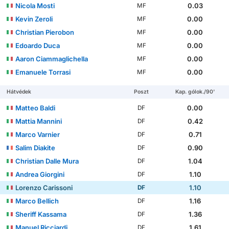
Nicola Mosti
0.03
MF
Kevin Zeroli
0.00
MF
Christian Pierobon
0.00
MF
Edoardo Duca
0.00
MF
Aaron Ciammaglichella
0.00
MF
Emanuele Torrasi
0.00
MF
Hátvédek
Poszt
Kap. gólok./90'
Matteo Baldi
0.00
DF
Mattia Mannini
0.42
DF
Marco Varnier
0.71
DF
Salim Diakite
0.90
DF
Christian Dalle Mura
1.04
DF
Andrea Giorgini
1.10
DF
Lorenzo Carissoni
1.10
DF
Marco Bellich
1.16
DF
Sheriff Kassama
1.36
DF
Manuel Ricciardi
1.61
DF