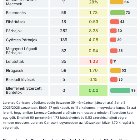
11
28%
64
Meccsek
59
1.73
Belemenés
73
18
0.53
Elhárítások
43
282
8.28
Párbajok
30
139
4.08
Győztes Párbajok
29
Megnyert Légbeli
32
0.94
35
Párbajok
35
1.03
Lefutották
11
58
1.70
Elrúgások
52
5
0.15
Blokkolt lövések
35
Ellenfélnek Szerzett
0
0.00
99
Bűntetők
Lorenzo Carissoni védőként eddig összesen 39 mérkőzésen játszott a(z) Serie B
2025/2026 szezonban. Ebből 37 gólt kapott, és 11 alkalommal megvédte a kaput. Ez azt
jelenti, hogy amikor Lorenzo Carissoni a pályán van, csapata minden 81 percben kap
egy gólt. Emellett 90 percenként 1.73 labdaelvételt és 0.53 szerelést hajtott végre
minden meccsen. Lorenzo Carissoni ugyanebben az időszakban közel 1.70 kirúgást is
végre hajt.