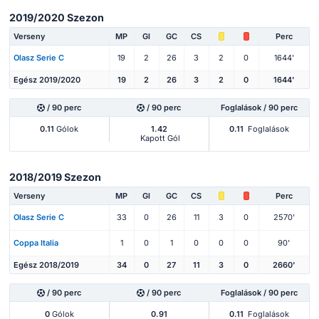
2019/2020 Szezon
Verseny
MP
Gl
GC
CS
Perc
Olasz Serie C
19
2
26
3
2
0
1644'
Egész 2019/2020
19
2
26
3
2
0
1644'
/ 90 perc
/ 90 perc
Foglalások / 90 perc
0.11
Gólok
1.42
0.11
Foglalások
Kapott Gól
2018/2019 Szezon
Verseny
MP
Gl
GC
CS
Perc
Olasz Serie C
33
0
26
11
3
0
2570'
Coppa Italia
1
0
1
0
0
0
90'
Egész 2018/2019
34
0
27
11
3
0
2660'
/ 90 perc
/ 90 perc
Foglalások / 90 perc
0
Gólok
0.91
0.11
Foglalások