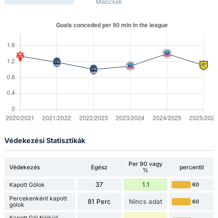
Meccsek
Védekezési Statisztikák
Per 90 vagy
Védekezés
Egész
percentil
%
37
1.1
Kapott Gólok
60
Percekenként kapott
81 Perc
Nincs adat
60
gólok
Kapott Gól Nélküli