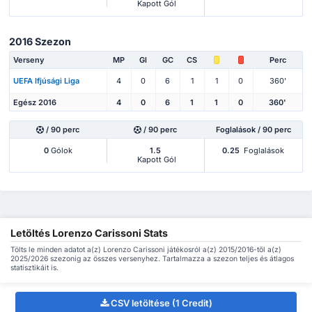
Kapott Gól
2016 Szezon
Verseny
MP
Gl
GC
CS
Perc
UEFA Ifjúsági Liga
4
0
6
1
1
0
360'
Egész 2016
4
0
6
1
1
0
360'
/ 90 perc
/ 90 perc
Foglalások / 90 perc
0
Gólok
1.5
0.25
Foglalások
Kapott Gól
Letöltés Lorenzo Carissoni Stats
Tölts le minden adatot a(z) Lorenzo Carissoni játékosról a(z) 2015/2016-től a(z)
2025/2026 szezonig az összes versenyhez. Tartalmazza a szezon teljes és átlagos
statisztikáit is.
CSV letöltése (1 Credit)