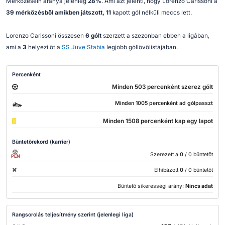
Mérkőzésein aránya jelenleg
28%
. Ami azt jelenti, hogy Lorenzo Carissoni a
39 mérkőzésből amikben játszott, 11
kapott gól nélküli meccs lett.
Lorenzo Carissoni összesen
6 gólt
szerzett a szezonban ebben a ligában,
ami a
3
helyezi őt a
SS Juve Stabia
legjobb góllövőlistájában.
Percenként
Minden 503 percenként szerez gólt
Minden 1005 percenként ad gólpasszt
Minden 1508 percenként kap egy lapot
Büntetőrekord (karrier)
Szerezett a
0
/ 0 büntetőt
PEN
Elhibázott
0
/ 0 büntetőt
Büntető sikerességi arány:
Nincs adat
Rangsorolás teljesítmény szerint (jelenlegi liga)