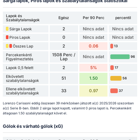
Sárga lapok, Piros lapok és Szabálytalanságok Statisztikái
Lapok és
Egész
Per 90 Perc
percentil
Szabálytalanságok
2
Nincs adat
Nincs adat
Sárga Lapok
0
Nincs adat
Nincs adat
Piros Lapok
2
0.06
Összes Lap
13
1508 Perc /
Percekenkénti
Nincs adat
96
Lap
Figyelmeztetés
2
5%
Lapok 0,5 felett
17
Elkövetett
51
1.50
56
szabálytalanságok
Ellene elkövetett
33
0.97
37
szabálytalanságok
Lorenzo Carissoni eddig összesen 39 mérkőzésen játszott a(z) 2025/2026 szezonban
a(z) Serie B-ben. Ebből 2 sárga lapot kapott, valamint 0 piros lapot is. Percekenként
átlagosan 1.50 szabálytalanságot követ el.
Gólok és várható gólok (xG)