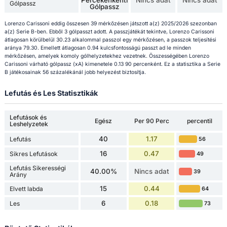
Gólpassz
Gólpassz
Lorenzo Carissoni eddig összesen 39 mérkőzésen játszott a(z) 2025/2026 szezonban
a(z) Serie B-ben. Ebből 3 gólpasszt adott. A passzjátékát tekintve, Lorenzo Carissoni
átlagosan körülbelül 30.23 alkalommal passzol egy mérkőzésen, a passzok teljesítési
aránya 79.30. Emellett átlagosan 0.94 kulcsfontosságú passzt ad le minden
mérkőzésen, amelyek komoly gólhelyzetekhez vezetnek. Összességében Lorenzo
Carissoni várható gólpassz (xA) kimenetele 0.13 90 percenként. Ez a statisztika a Serie
B játékosainak 56 százalékánál jobb helyezést biztosítja.
Lefutás és Les Statisztikák
Lefutások és
Egész
Per 90 Perc
percentil
Leshelyzetek
40
1.17
Lefutás
56
16
0.47
Sikres Lefutások
49
Lefutás Sikerességi
40.00%
Nincs adat
39
Arány
15
0.44
Elvett labda
64
6
0.18
Les
73