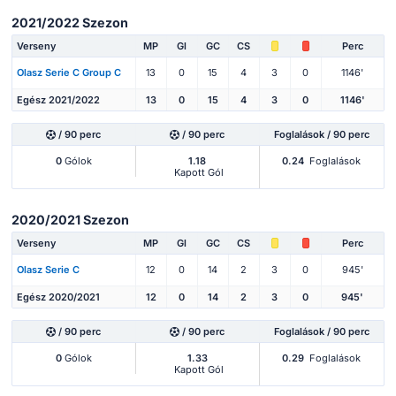
2021/2022 Szezon
Verseny
MP
Gl
GC
CS
Perc
Olasz Serie C Group C
13
0
15
4
3
0
1146'
Egész 2021/2022
13
0
15
4
3
0
1146'
/ 90 perc
/ 90 perc
Foglalások / 90 perc
0
Gólok
1.18
0.24
Foglalások
Kapott Gól
2020/2021 Szezon
Verseny
MP
Gl
GC
CS
Perc
Olasz Serie C
12
0
14
2
3
0
945'
Egész 2020/2021
12
0
14
2
3
0
945'
/ 90 perc
/ 90 perc
Foglalások / 90 perc
0
Gólok
1.33
0.29
Foglalások
Kapott Gól