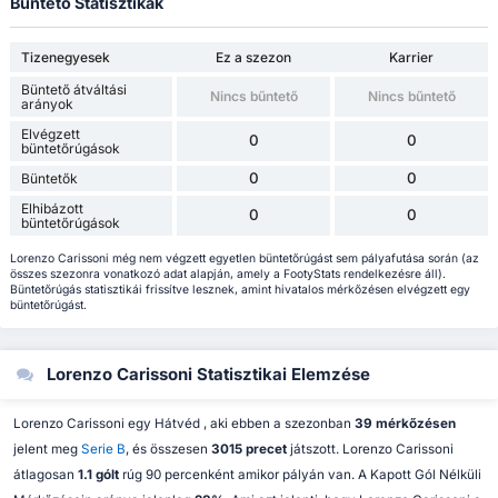
Büntető Statisztikák
Tizenegyesek
Ez a szezon
Karrier
Büntető átváltási
Nincs bűntető
Nincs bűntető
arányok
Elvégzett
0
0
büntetőrúgások
0
0
Büntetők
Elhibázott
0
0
büntetőrúgások
Lorenzo Carissoni még nem végzett egyetlen büntetőrúgást sem pályafutása során (az
összes szezonra vonatkozó adat alapján, amely a FootyStats rendelkezésre áll).
Büntetőrúgás statisztikái frissítve lesznek, amint hivatalos mérkőzésen elvégzett egy
büntetőrúgást.
Lorenzo Carissoni Statisztikai Elemzése
Lorenzo Carissoni egy Hátvéd , aki ebben a szezonban
39 mérkőzésen
jelent meg
Serie B
, és összesen
3015 precet
játszott. Lorenzo Carissoni
átlagosan
1.1 gólt
rúg 90 percenként amikor pályán van. A Kapott Gól Nélküli