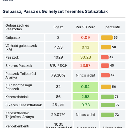
Gólpassz, Passz és Gólhelyzet Teremtés Statisztikák
Gólpasszok és
Egész
Per 90 Perc
percentil
Passzolás
3
0.09
Gólpassz
65
Várható gólpasszok
4.53
0.13
56
(xA)
1029
30.23
Passzok
42
816
23.97
Sikeres Passzok
45
/ 1029
Passzok Teljesítési
79.30%
Nincs adat
47
Aránya
Kulcsfontosságú
32
0.94
56
Passzok
86
2.53
Keresztlabdák
71
25
0.73
Sikeres Keresztlabdák
77
/ 86
Keresztlabdák
29.07%
Nincs adat
72
Teljesítési Aránya
1005
Percekenkénti
Percekenkénti
Nincs adat
Nincs adat