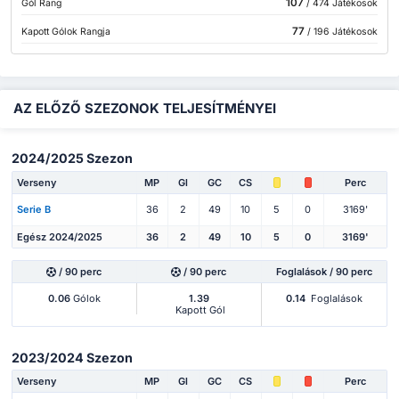
107
Gól Rang
/ 474 Játékosok
77
Kapott Gólok Rangja
/ 196 Játékosok
AZ ELŐZŐ SZEZONOK TELJESÍTMÉNYEI
2024/2025 Szezon
Verseny
MP
Gl
GC
CS
Perc
Serie B
36
2
49
10
5
0
3169'
Egész 2024/2025
36
2
49
10
5
0
3169'
/ 90 perc
/ 90 perc
Foglalások / 90 perc
0.06
Gólok
1.39
0.14
Foglalások
Kapott Gól
2023/2024 Szezon
Verseny
MP
Gl
GC
CS
Perc