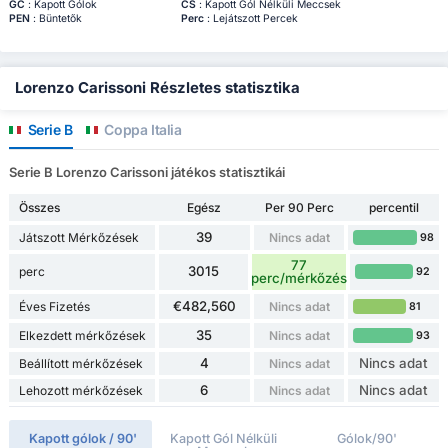
GC
: Kapott Gólok
CS
: Kapott Gól Nélküli Meccsek
PEN
: Büntetők
Perc
: Lejátszott Percek
Lorenzo Carissoni Részletes statisztika
Serie B
Coppa Italia
Serie B Lorenzo Carissoni játékos statisztikái
Összes
Egész
Per 90 Perc
percentil
39
Játszott Mérkőzések
Nincs adat
98
77
3015
perc
92
perc/mérkőzés
€482,560
Éves Fizetés
Nincs adat
81
35
Elkezdett mérkőzések
Nincs adat
93
4
Nincs adat
Beállított mérkőzések
Nincs adat
6
Nincs adat
Lehozott mérkőzések
Nincs adat
Kapott gólok / 90'
Kapott Gól Nélküli
Gólok/90'