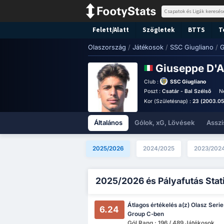
Felett/Alatt
Szögletek
BTTS
T
Olaszország
/
Játékosok
/
SSC Giugliano
/
G
Giuseppe D'
Club :
SSC Giugliano
Poszt :
Csatár - Bal Szélső
N
Kor (Születésnap) :
23 (2003.05.
Általános
Gólok, xG, Lövések
Asszi
2025/2026
2024/2025
2023/202
2025/2026 és Pályafutás Stat
Átlagos értékelés a(z) Olasz Serie
6.24
Group C-ben
Gól Rang : 196 / 489 Játékosok