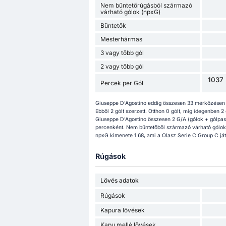
Nem büntetőrúgásból származó
várható gólok (npxG)
Büntetők
Mesterhármas
3 vagy több gól
2 vagy több gól
1037 
Percek per Gól
Giuseppe D'Agostino eddig összesen 33 mérkőzésen 
Ebből 2 gólt szerzett. Otthon 0 gólt, míg idegenben 2
Giuseppe D'Agostino összesen 2 G/A (gólok + gólpas
percenként. Nem büntetőből származó várható gólok 
npxG kimenete 1.68, ami a Olasz Serie C Group C ját
Rúgások
Lövés adatok
Rúgások
Kapura lövések
Kapu mellé lövések