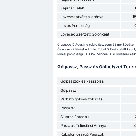
Kapufát Talált
1
Lövések átváltási aránya
Lövés Pontosság
Lövések Szerzett Gólonként
Giuseppe D'Agostino eddig összesen 33 mérkőzésen 
Összesen 2 lövést adott le. Ebből 0 lövés talált kaput
lövési pontossága 0.00%. Minden 0.67 lövésére esik 
Gólpassz, Passz és Gólhelyzet Terem
Gólpasszok és Passzolás
Gólpassz
Várható gólpasszok (xA)
Passzok
Sikeres Passzok
8
Passzok Teljesítési Aránya
Kulcsfontosságú Passzok