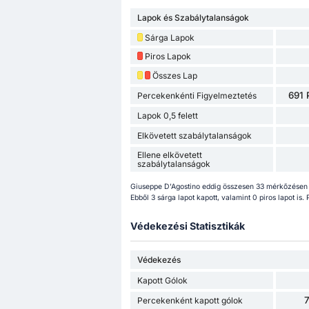
Lapok és Szabálytalanságok
Sárga Lapok
Piros Lapok
Összes Lap
691 
Percekenkénti Figyelmeztetés
Lapok 0,5 felett
Elkövetett szabálytalanságok
Ellene elkövetett
szabálytalanságok
Giuseppe D'Agostino eddig összesen 33 mérkőzésen 
Ebből 3 sárga lapot kapott, valamint 0 piros lapot is
Védekezési Statisztikák
Védekezés
Kapott Gólok
7
Percekenként kapott gólok