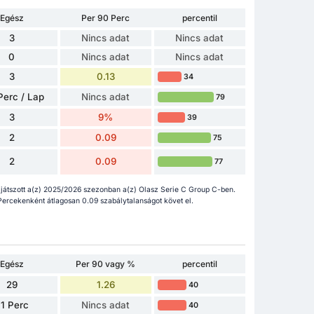
Egész
Per 90 Perc
percentil
3
Nincs adat
Nincs adat
0
Nincs adat
Nincs adat
3
0.13
34
Perc / Lap
Nincs adat
79
3
9%
39
2
0.09
75
2
0.09
77
játszott a(z) 2025/2026 szezonban a(z) Olasz Serie C Group C-ben.
. Percekenként átlagosan 0.09 szabálytalanságot követ el.
Egész
Per 90 vagy %
percentil
29
1.26
40
1 Perc
Nincs adat
40