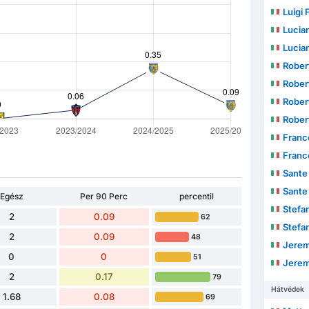
Luigi 
Lucia
Lucia
Rober
Rober
Rober
Rober
Franc
Franc
Sante
Sante
Egész
Per 90 Perc
percentil
Stefa
2
0.09
62
Stefa
2
0.09
48
Jerem
0
0
51
Jerem
2
0.17
79
Hátvédek
1.68
0.08
69