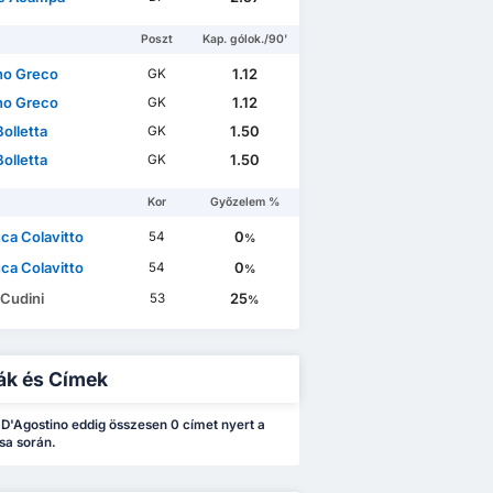
Poszt
Kap. gólok./90'
no Greco
1.12
GK
no Greco
1.12
GK
olletta
1.50
GK
olletta
1.50
GK
Kor
Győzelem %
ca Colavitto
0
54
%
ca Colavitto
0
54
%
 Cudini
25
53
%
ák és Címek
D'Agostino eddig összesen 0 címet nyert a
sa során.