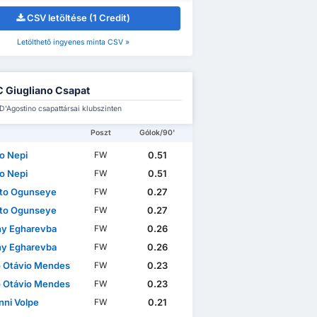
CSV letöltése (1 Credit)
Letölthető ingyenes minta CSV »
 Giugliano Csapat
D'Agostino csapattársai klubszinten
Poszt
Gólok/90'
io Nepi
0.51
FW
io Nepi
0.51
FW
to Ogunseye
0.27
FW
to Ogunseye
0.27
FW
ny Egharevba
0.26
FW
ny Egharevba
0.26
FW
o Otávio Mendes
0.23
FW
o Otávio Mendes
0.23
FW
nni Volpe
0.21
FW