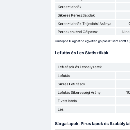
Keresztlabdák
Sikeres Keresztlabdák
Keresztlabdák Teljesítési Aránya
Percekenkénti Gólpassz
Ninc
Giuseppe D'Agostino egyetlen gólpasszt sem adott a
Lefutás és Les Statisztikák
Lefutások és Leshelyzetek
Lefutás
Sikres Lefutások
1
Lefutás Sikerességi Arány
Elvett labda
Les
Sárga lapok, Piros lapok és Szabályta