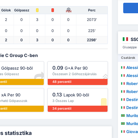
Gólok
Gólpassz
Perc
PEN
2
0
3
0
0
2073'
0
0
0
0
0
225'
SSC
2
0
3
0
0
2298'
Giuseppe 
erie C Group C-ben
Csatárok
0.09
Aless
Gólpassz 90-ből
G+A Per 90
es Gólpassz
Összesen 2 Gólhozzájárulás
Aless
entil
48 percentil
Rober
Rober
0.13
xA Per 90
Lapok 90-ből
Desti
árható Gólpasszok
3 Összes Lap
Desti
entil
34 percentil
Muril
Muril
Giova
 statisztika