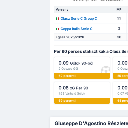
Verseny
MP
33
Olasz Serie C Group C
3
Coppa Italia Serie C
Egész 2025/2026
36
Per 90 perces statisztikák a Olasz S
0.09
0.00
Gólok 90-ből
2 Összes Gól
0 Össz
62 percentil
55 perc
0.08
0.00
xG Per 90
1.68 Várható Gólok
0.07 V
69 percentil
65 perc
Giuseppe D'Agostino Részletes