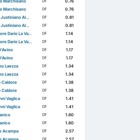
o Marchisano
0.76
DF
o Marchisano
0.76
DF
tiniano Almeida Gomes
0.81
DF
tiniano Almeida Gomes
0.81
DF
re Dario La Vardera
1.14
DF
re Dario La Vardera
1.14
DF
D'Avino
1.17
DF
D'Avino
1.17
DF
ano Laezza
1.34
DF
ano Laezza
1.34
DF
 Caldore
1.38
DF
 Caldore
1.38
DF
nni Vaglica
1.41
DF
nni Vaglica
1.41
DF
Panico
1.60
DF
Panico
1.60
DF
e Acampa
2.57
DF
e Acampa
2.57
DF