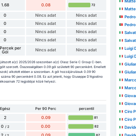
Matte
1.68
0.08
72
Matte
0
Nincs adat
Nincs adat
Pedro Jus
0
Nincs adat
Nincs adat
Pedro Jus
0
Nincs adat
Nincs adat
Salvato
0
Nincs adat
Nincs adat
Salvato
Percek per
Luigi 
Nincs adat
Nincs adat
Gól
Luigi 
játszott a(z) 2025/2026 szezonban a(z) Olasz Serie C Group C-ben.
Giuli
 gólt szerzett. Összességében 0.09 gól született 90 percenként. Emellett
Giuli
szok) alkotott ebben a szezonban. A gól hozzájárulásuk 0.09 90
száma 90 percenként 0.08. Ez azt jelenti, hogy Giuseppe D'Agostino
Marco
ékosainak 72 legjobbjai közé helyezi.
Marco
Giova
Giova
Egész
Per 90 Perc
percentil
Ciro 
2
0.09
81
Ciro 
0
0.00
82
/ 2
David
2
0.09
David
87
/ 2