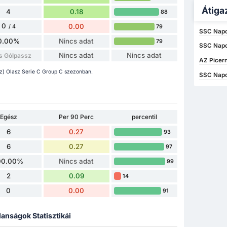
Átiga
4
0.18
88
0
0.00
79
/ 4
SSC Napol
0.00%
Nincs adat
79
SSC Napol
Nincs adat
Nincs adat
s Gólpassz
AZ Picer
(z) Olasz Serie C Group C szezonban.
SSC Napol
Egész
Per 90 Perc
percentil
6
0.27
93
6
0.27
97
00.00%
Nincs adat
99
2
0.09
14
0
0.00
91
lanságok Statisztikái