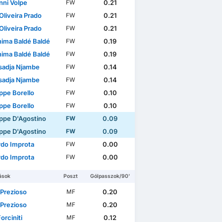
nni Volpe
0.21
FW
Oliveira Prado
0.21
FW
Oliveira Prado
0.21
FW
hima Baldé Baldé
0.19
FW
hima Baldé Baldé
0.19
FW
adja Njambe
0.14
FW
adja Njambe
0.14
FW
ppe Borello
0.10
FW
ppe Borello
0.10
FW
ppe D'Agostino
0.09
FW
ppe D'Agostino
0.09
FW
rdo Improta
0.00
FW
rdo Improta
0.00
FW
ások
Poszt
Gólpasszok/90'
 Prezioso
0.20
MF
 Prezioso
0.20
MF
Forciniti
0.12
MF