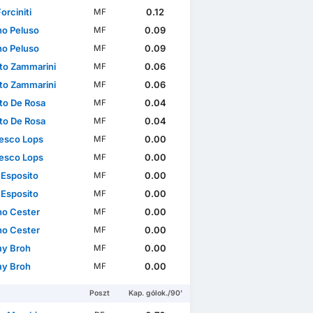
Forciniti
0.12
MF
no Peluso
0.09
MF
no Peluso
0.09
MF
to Zammarini
0.06
MF
to Zammarini
0.06
MF
to De Rosa
0.04
MF
to De Rosa
0.04
MF
esco Lops
0.00
MF
esco Lops
0.00
MF
 Esposito
0.00
MF
 Esposito
0.00
MF
no Cester
0.00
MF
no Cester
0.00
MF
y Broh
0.00
MF
y Broh
0.00
MF
Poszt
Kap. gólok./90'