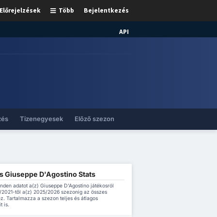
Előrejelzések
Több
Bejelentkezés
API
zés
Tizenegyesek
Előző szezon
és Giuseppe D'Agostino Stats
inden adatot a(z) Giuseppe D'Agostino játékosról
/2021-től a(z) 2025/2026 szezonig az összes
z. Tartalmazza a szezon teljes és átlagos
t is.