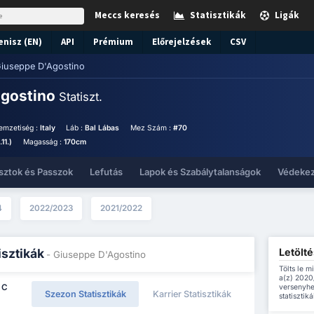
Meccs keresés
Statisztikák
Ligák
enisz (EN)
API
Prémium
Előrejelzések
CSV
iuseppe D'Agostino
Agostino
Statiszt.
emzetiség :
Italy
Láb :
Bal Lábas
Mez Szám :
#70
11.)
Magasság :
170cm
sztok és Passzok
Lefutás
Lapok és Szabálytalanságok
Védeke
4
2022/2023
2021/2022
Letölt
isztikák
- Giuseppe D'Agostino
Tölts le m
a(z) 2020
versenyhe
 C
Szezon Statisztikák
Karrier Statisztikák
statisztikái