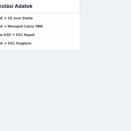
zolási Adatok
i -> SS Juve Stabia
i -> Monopoli Calcio 1966
no ASD -> SSC Napoli
i -> SSC Giugliano