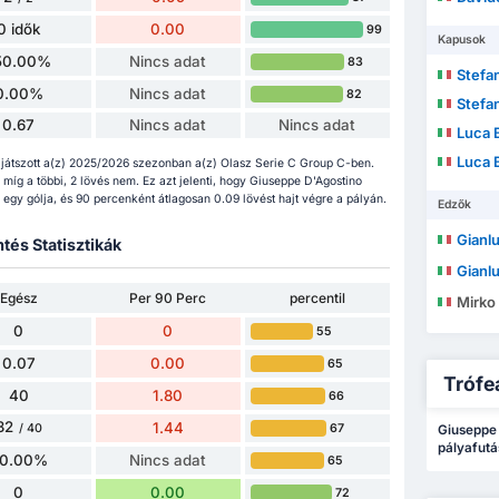
0 idők
0.00
99
Kapusok
50.00%
Nincs adat
83
Stefa
0.00%
Nincs adat
82
Stefa
0.67
Nincs adat
Nincs adat
Luca B
Luca B
játszott a(z) 2025/2026 szezonban a(z) Olasz Serie C Group C-ben.
, míg a többi, 2 lövés nem. Ez azt jelenti, hogy Giuseppe D'Agostino
egy gólja, és 90 percenként átlagosan 0.09 lövést hajt végre a pályán.
Edzők
Gianlu
tés Statisztikák
Gianlu
Egész
Per 90 Perc
percentil
Mirko
0
0
55
0.07
0.00
65
Trófe
40
1.80
66
32
1.44
67
/ 40
Giuseppe 
pályafutá
0.00%
Nincs adat
65
0
0.00
72