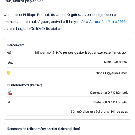
után, amikor pályán van.
Christophe Philippe Renault összesen
0 gólt
szerzett eddig ebben a
szezonban a bajnokságban, amivel a
5
helyen áll a
Aurora Pro Patria 1919
csapat Legjobb Góllövők listájában.
Percenként
Minden gólját
N/A perces gyakorisággal szerezte (nincs gól)
Nincs Gólpassz
Nincs Figyelmeztetés
Büntetőrekord (karrier)
Szerezett a
0
/ 0 büntetőt
PEN
Elhibázott
0
/ 0 büntetőt
Büntető sikerességi arány:
Nincs adat
Rangsorolás teljesítmény szerint (jelenlegi liga)