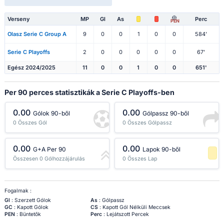
Verseny
MP
Gl
As
Perc
PEN
Olasz Serie C Group A
9
0
0
1
0
0
584'
Serie C Playoffs
2
0
0
0
0
0
67'
Egész 2024/2025
11
0
0
1
0
0
651'
Per 90 perces statisztikák a Serie C Playoffs-ben
0.00
0.00
Gólok 90-ből
Gólpassz 90-ből
0 Összes Gól
0 Összes Gólpassz
0.00
0.00
G+A Per 90
Lapok 90-ből
Összesen 0 Gólhozzájárulás
0 Összes Lap
-1 percentil
Fogalmak :
Gl
: Szerzett Gólok
As
: Gólpassz
GC
: Kapott Gólok
CS
: Kapott Gól Nélküli Meccsek
PEN
: Büntetők
Perc
: Lejátszott Percek