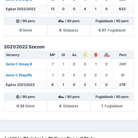
Egész 2022/2023
13
0
0
4
1
0
633'
/ 90 perc
/ 90 perc
Foglalások / 90 perc
0
Gólok
0
Gólpassz
0.57
Foglalások
2021/2022 Szezon
Verseny
MP
Gl
As
Perc
PEN
Serie C Group B
7
1
0
3
1
0
269'
Serie C Playoffs
1
0
0
0
0
0
10'
Egész 2021/2022
8
1
0
3
1
0
279'
/ 90 perc
/ 90 perc
Foglalások / 90 perc
0.33
Gólok
0
Gólpassz
1
Foglalások