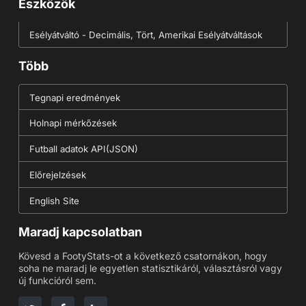
Eszközök
Esélyátváltó - Decimális, Tört, Amerikai Esélyátváltások
Több
Tegnapi eredmények
Holnapi mérkőzések
Futball adatok API(JSON)
Előrejelzések
English Site
Maradj kapcsolatban
Kövesd a FootyStats-ot a következő csatornákon, hogy
soha ne maradj le egyetlen statisztikáról, választásról vagy
új funkcióról sem.