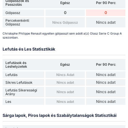
Gólpasszok és
Egész
Per 90 Perc
Passzolás
0
0
Gólpassz
Percekenkénti
Nincs adat
Nincs Gólpassz
Gólpassz
Christophe Philippe Renault egyetlen gólpasszt sem adott a(z) Olasz Serie C Group A
szezonban.
Lefutás és Les Statisztikák
Lefutások és
Egész
Per 90 Perc
Leshelyzetek
Nincs adat
Lefutás
Nincs Adat
Nincs adat
Sikres Lefutások
Nincs adat
Lefutás Sikerességi
Nincs adat
Nincs adat
Arány
Nincs adat
Les
Nincs adat
Sárga lapok, Piros lapok és Szabálytalanságok Statisztikái