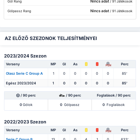
Nincs adat
Gól Rang
/ 91 Játékosok
Nincs adat
Gólpassz Rang
/ 91 Játékosok
AZ ELŐZŐ SZEZONOK TELJESÍTMÉNYEI
2023/2024 Szezon
Verseny
MP
Gl
As
Perc
PEN
Olasz Serie C Group A
1
0
0
0
0
0
85'
Egész 2023/2024
1
0
0
0
0
0
85'
/ 90 perc
/ 90 perc
Foglalások / 90 perc
0
Gólok
0
Gólpassz
0
Foglalások
2022/2023 Szezon
Verseny
MP
Gl
As
Perc
PEN
Serie C Group B
13
0
0
4
1
0
633'