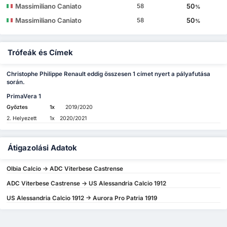
Massimiliano Caniato
50
58
%
Massimiliano Caniato
50
58
%
Trófeák és Címek
Christophe Philippe Renault eddig összesen 1 címet nyert a pályafutása
során.
PrimaVera 1
Győztes
1x
2019/2020
2. Helyezett
1x
2020/2021
Átigazolási Adatok
Olbia Calcio -> ADC Viterbese Castrense
ADC Viterbese Castrense -> US Alessandria Calcio 1912
US Alessandria Calcio 1912 -> Aurora Pro Patria 1919