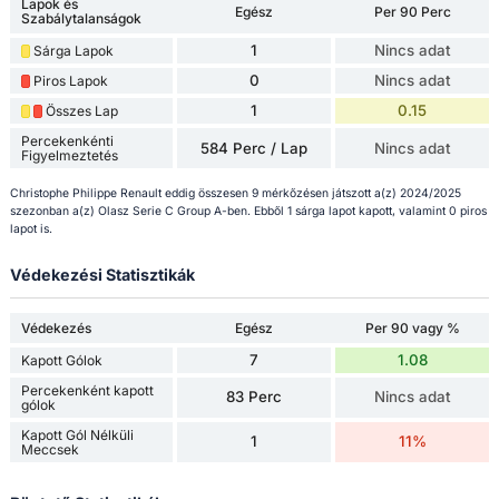
Lapok és
Egész
Per 90 Perc
Szabálytalanságok
1
Nincs adat
Sárga Lapok
0
Nincs adat
Piros Lapok
1
0.15
Összes Lap
Percekenkénti
584 Perc / Lap
Nincs adat
Figyelmeztetés
Christophe Philippe Renault eddig összesen 9 mérkőzésen játszott a(z) 2024/2025
szezonban a(z) Olasz Serie C Group A-ben. Ebből 1 sárga lapot kapott, valamint 0 piros
lapot is.
Védekezési Statisztikák
Védekezés
Egész
Per 90 vagy %
7
1.08
Kapott Gólok
Percekenként kapott
83 Perc
Nincs adat
gólok
Kapott Gól Nélküli
1
11%
Meccsek