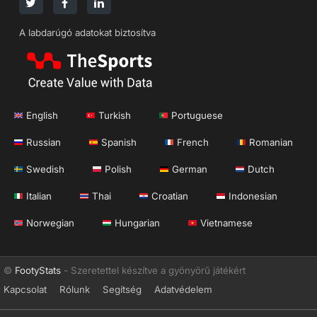
A labdarúgó adatokat biztosítva
English
Turkish
Portuguese
Russian
Spanish
French
Romanian
Swedish
Polish
German
Dutch
Italian
Thai
Croatian
Indonesian
Norwegian
Hungarian
Vietnamese
©
FootyStats
- Szeretettel készítve a gyönyörű játékért
Kapcsolat
Rólunk
Segítség
Adatvédelem