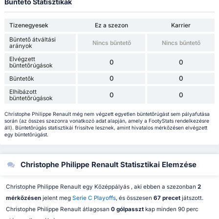
Büntető Statisztikák
Tizenegyesek
Ez a szezon
Karrier
Büntető átváltási
Nincs bűntető
Nincs bűntető
arányok
Elvégzett
0
0
büntetőrúgások
0
0
Büntetők
Elhibázott
0
0
büntetőrúgások
Christophe Philippe Renault még nem végzett egyetlen büntetőrúgást sem pályafutása
során (az összes szezonra vonatkozó adat alapján, amely a FootyStats rendelkezésre
áll). Büntetőrúgás statisztikái frissítve lesznek, amint hivatalos mérkőzésen elvégzett
egy büntetőrúgást.
Christophe Philippe Renault Statisztikai Elemzése
Christophe Philippe Renault egy Középpályás , aki ebben a szezonban
2
mérkőzésen
jelent meg
Serie C Playoffs
, és összesen
67 precet
játszott.
Christophe Philippe Renault átlagosan
0 gólpasszt
kap minden 90 perc