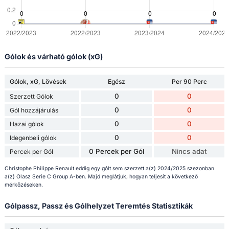
Gólok és várható gólok (xG)
Gólok, xG, Lövések
Egész
Per 90 Perc
0
0
Szerzett Gólok
0
0
Gól hozzájárulás
0
0
Hazai gólok
0
0
Idegenbeli gólok
0 Percek per Gól
Nincs adat
Percek per Gól
Christophe Philippe Renault eddig egy gólt sem szerzett a(z) 2024/2025 szezonban
a(z) Olasz Serie C Group A-ben. Majd meglátjuk, hogyan teljesít a következő
mérkőzéseken.
Gólpassz, Passz és Gólhelyzet Teremtés Statisztikák