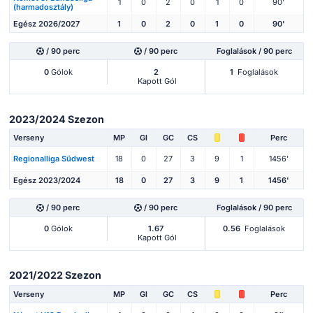
1
0
2
0
1
0
90'
(harmadosztály)
Egész 2026/2027
1
0
2
0
1
0
90'
/ 90 perc
/ 90 perc
Foglalások / 90 perc
0
Gólok
2
1
Foglalások
Kapott Gól
2023/2024 Szezon
Verseny
MP
Gl
GC
CS
Perc
Regionalliga Südwest
18
0
27
3
9
1
1456'
Egész 2023/2024
18
0
27
3
9
1
1456'
/ 90 perc
/ 90 perc
Foglalások / 90 perc
0
Gólok
1.67
0.56
Foglalások
Kapott Gól
2021/2022 Szezon
Verseny
MP
Gl
GC
CS
Perc