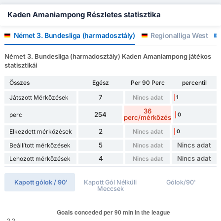
Kaden Amaniampong Részletes statisztika
Német 3. Bundesliga (harmadosztály)
Regionalliga West
Német 3. Bundesliga (harmadosztály) Kaden Amaniampong játékos
statisztikái
Összes
Egész
Per 90 Perc
percentil
7
Játszott Mérkőzések
Nincs adat
1
36
254
perc
0
perc/mérkőzés
2
Elkezdett mérkőzések
Nincs adat
0
5
Nincs adat
Beállított mérkőzések
Nincs adat
4
Nincs adat
Lehozott mérkőzések
Nincs adat
Kapott gólok / 90'
Kapott Gól Nélküli
Gólok/90'
Meccsek