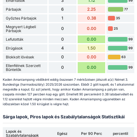
3
1.12
Elhárítások
99
6
2.25
Párbajok
77
1
0.38
Győztes Párbajok
35
Megnyert Légbeli
0
0.00
25
Párbajok
0
0.00
Lefutották
99
4
1.50
Elrúgások
99
0
0.00
Blokkolt lövések
63
Ellenfélnek Szerzett
0
0.00
99
Bűntetők
Kaden Amaniampong védőként eddig összesen 7 mérkőzésen játszott a(z) Német 3.
Bundesliga (harmadosztály) 2025/2026 szezonban. Ebből 2 gólt kapott, és 1 alkalommal
megvédte a kaput. Ez azt jelenti, hogy amikor Kaden Amaniampong a pályán van,
csapata minden 127 percben kap egy gólt. Emellett 90 percenként 0.38 labdaelvételt és
1.12 szerelést hajtott végre minden meccsen. Kaden Amaniampong ugyanebben az
időszakban közel 1.50 kirúgást is végre hajt.
Sárga lapok, Piros lapok és Szabálytalanságok Statisztikái
Lapok és
Egész
Per 90 Perc
percentil
Szabálytalanságok