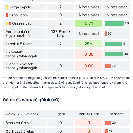
2
Nincs adat
Nincs adat
Sárga Lapok
0
Nincs adat
Nincs adat
Piros Lapok
2
0.71
Összes Lap
98
127 Perc /
Percekenkénti
Nincs adat
10
Lap
Figyelmeztetés
2
29%
Lapok 0,5 felett
91
Elkövetett
1
0.38
94
szabálytalanságok
Ellene elkövetett
0
0.00
30
szabálytalanságok
Kaden Amaniampong eddig összesen 7 mérkőzésen játszott a(z) 2025/2026 szezonban
a(z) Német 3. Bundesliga (harmadosztály)-ben. Ebből 2 sárga lapot kapott, valamint 0
piros lapot is. Percekenként átlagosan 0.38 szabálytalanságot követ el.
Gólok és várható gólok (xG)
Gólok, xG, Lövések
Egész
Per 90 Perc
percentil
0
0
Szerzett Gólok
32
0
0
Gól hozzájárulás
17