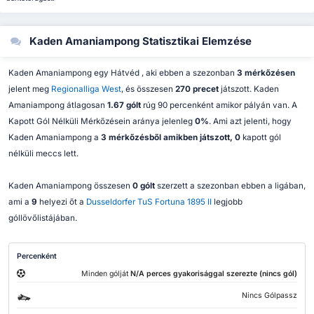
Kaden Amaniampong Statisztikai Elemzése
Kaden Amaniampong egy Hátvéd , aki ebben a szezonban
3 mérkőzésen
jelent meg
Regionalliga West
, és összesen
270 precet
játszott. Kaden
Amaniampong átlagosan
1.67 gólt
rúg 90 percenként amikor pályán van. A
Kapott Gól Nélküli Mérkőzésein aránya jelenleg
0%
. Ami azt jelenti, hogy
Kaden Amaniampong a
3 mérkőzésből amikben játszott, 0
kapott gól
nélküli meccs lett.
Kaden Amaniampong összesen
0 gólt
szerzett a szezonban ebben a ligában,
ami a
9
helyezi őt a
Dusseldorfer TuS Fortuna 1895 II
legjobb
góllövőlistájában.
Percenként
Minden gólját
N/A perces gyakorisággal szerezte (nincs gól)
Nincs Gólpassz