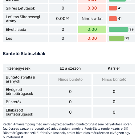
0
0.00
Sikres Lefutások
41
Lefutás Sikerességi
0.00%
Nincs adat
41
Arány
0
0.00
Elvett labda
99
0
0.00
Les
79
Büntető Statisztikák
Tizenegyesek
Ez a szezon
Karrier
Büntető átváltási
Nincs bűntető
Nincs bűntető
arányok
Elvégzett
0
0
büntetőrúgások
0
0
Büntetők
Elhibázott
0
0
büntetőrúgások
Kaden Amaniampong még nem végzett egyetlen büntetőrúgást sem pályafutása során
(az összes szezonra vonatkozó adat alapján, amely a FootyStats rendelkezésre áll).
Büntetőrúgás statisztikái frissítve lesznek, amint hivatalos mérkőzésen elvégzett egy
büntetőrúgást.