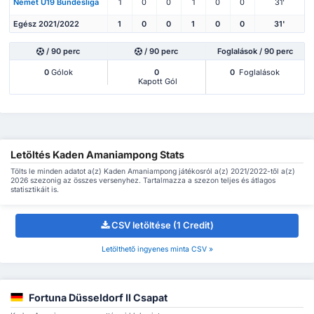
Német U19 Bundesliga
1
0
0
1
0
0
31'
Egész 2021/2022
1
0
0
1
0
0
31'
/ 90 perc
/ 90 perc
Foglalások / 90 perc
0
Gólok
0
0
Foglalások
Kapott Gól
Letöltés Kaden Amaniampong Stats
Tölts le minden adatot a(z) Kaden Amaniampong játékosról a(z) 2021/2022-től a(z)
2026 szezonig az összes versenyhez. Tartalmazza a szezon teljes és átlagos
statisztikáit is.
CSV letöltése (1 Credit)
Letölthető ingyenes minta CSV »
Fortuna Düsseldorf II Csapat