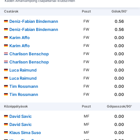
Kaden Amaniampong csapattársai klubszinten
Csatárok
Poszt
Gólok/90'
Deniz-Fabian Bindemann
0.56
FW
Deniz-Fabian Bindemann
0.56
FW
Karim Affo
0.00
FW
Karim Affo
0.00
FW
Charlison Benschop
0.00
FW
Charlison Benschop
0.00
FW
Luca Raimund
0.00
FW
Luca Raimund
0.00
FW
Tim Rossmann
0.00
FW
Tim Rossmann
0.00
FW
Középpályások
Poszt
Gólpasszok/90'
David Savic
0.00
MF
David Savic
0.00
MF
Klaus Sima Suso
0.00
MF