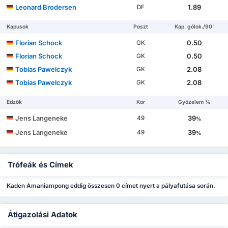
Leonard Brodersen
1.89
DF
Kapusok
Poszt
Kap. gólok./90'
Florian Schock
0.50
GK
Florian Schock
0.50
GK
Tobias Pawelczyk
2.08
GK
Tobias Pawelczyk
2.08
GK
Edzők
Kor
Győzelem %
Jens Langeneke
39
49
%
Jens Langeneke
39
49
%
Trófeák és Címek
Kaden Amaniampong eddig összesen 0 címet nyert a pályafutása során.
Átigazolási Adatok