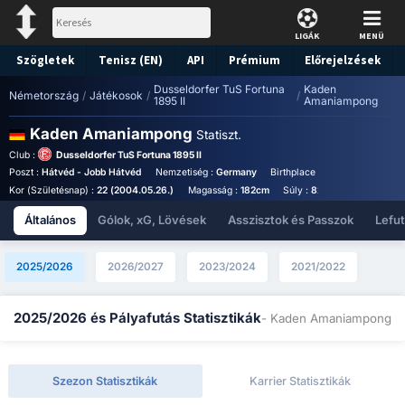
LIGÁK
MENÜ
Szögletek
Tenisz (EN)
API
Prémium
Előrejelzések
Dusseldorfer TuS Fortuna
Kaden
Németország
/
Játékosok
/
/
1895 II
Amaniampong
Kaden Amaniampong
Statiszt.
Club :
Dusseldorfer TuS Fortuna 1895 II
Poszt :
Hátvéd - Jobb Hátvéd
Nemzetiség :
Germany
Birthplace :
Germany - Germa
Kor (Születésnap) :
22 (2004.05.26.)
Magasság :
182cm
Súly :
82kg
Általános
Gólok, xG, Lövések
Asszisztok és Passzok
Lefu
2025/2026
2026/2027
2023/2024
2021/2022
2025/2026 és Pályafutás Statisztikák
- Kaden Amaniampong
Szezon Statisztikák
Karrier Statisztikák