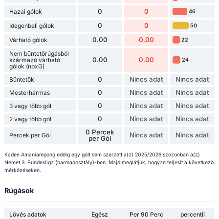
0
0
Hazai gólok
46
0
0
Idegenbeli gólok
50
0.00
0.00
Várható gólok
22
Nem büntetőrúgásból
0.00
0.00
származó várható
24
gólok (npxG)
0
Nincs adat
Nincs adat
Büntetők
0
Nincs adat
Nincs adat
Mesterhármas
0
Nincs adat
Nincs adat
3 vagy több gól
0
Nincs adat
Nincs adat
2 vagy több gól
0 Percek
Nincs adat
Nincs adat
Percek per Gól
per Gól
Kaden Amaniampong eddig egy gólt sem szerzett a(z) 2025/2026 szezonban a(z)
Német 3. Bundesliga (harmadosztály)-ben. Majd meglátjuk, hogyan teljesít a következő
mérkőzéseken.
Rúgások
Lövés adatok
Egész
Per 90 Perc
percentil