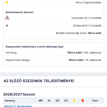
Nincs Figyelmeztetés
Büntetőrekord (karrier)
Szerezett a
0
/ 0 büntetőt
PEN
Elhibázott
0
/ 0 büntetőt
Büntető sikerességi arány:
Nincs adat
Rangsorolás teljesítmény szerint (jelenlegi liga)
Nincs adat
Gól Rang
/ 185 Játékosok
Nincs adat
Kapott Gólok Rangja
/ 74 Játékosok
AZ ELŐZŐ SZEZONOK TELJESÍTMÉNYEI
2026/2027 Szezon
Verseny
MP
Gl
GC
CS
Perc
Német 3. Bundesliga