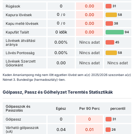
0
0.00
Rúgások
31
0
0.00
Kapura lövések
58
/ 0
0
0.00
Kapu mellé lövések
38
/ 0
0 idők
0.00
Kapufát Talált
94
Lövések átváltási
0.00%
Nincs adat
45
aránya
0.00%
Nincs adat
Lövés Pontosság
58
Lövések Szerzett
0.00
Nincs adat
Nincs adat
Gólonként
Kaden Amaniampong még nem lőtt egyetlen lövést sem a(z) 2025/2026 szezonban a(z)
Német 3. Bundesliga (harmadosztály)-ben.
Gólpassz, Passz és Gólhelyzet Teremtés Statisztikák
Gólpasszok és
Egész
Per 90 Perc
percentil
Passzolás
0
0
Gólpassz
31
Várható gólpasszok
0.04
0.01
26
(xA)