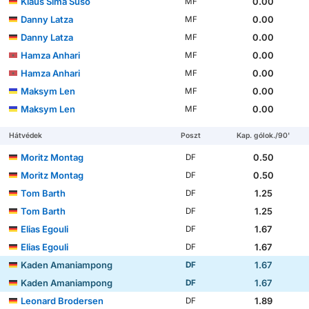
Klaus Sima Suso
0.00
MF
Danny Latza
0.00
MF
Danny Latza
0.00
MF
Hamza Anhari
0.00
MF
Hamza Anhari
0.00
MF
Maksym Len
0.00
MF
Maksym Len
0.00
MF
Hátvédek
Poszt
Kap. gólok./90'
Moritz Montag
0.50
DF
Moritz Montag
0.50
DF
Tom Barth
1.25
DF
Tom Barth
1.25
DF
Elias Egouli
1.67
DF
Elias Egouli
1.67
DF
Kaden Amaniampong
1.67
DF
Kaden Amaniampong
1.67
DF
Leonard Brodersen
1.89
DF