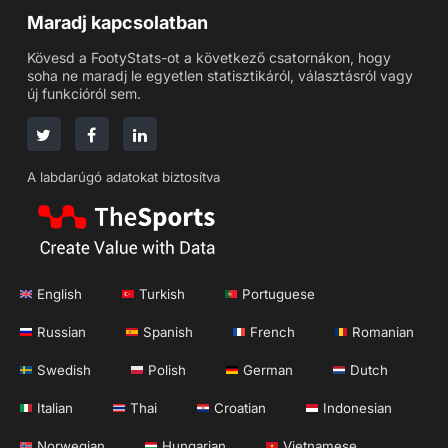
Maradj kapcsolatban
Kövesd a FootyStats-ot a következő csatornákon, hogy
soha ne maradj le egyetlen statisztikáról, választásról vagy
új funkcióról sem.
A labdarúgó adatokat biztosítva
English
Turkish
Portuguese
Russian
Spanish
French
Romanian
Swedish
Polish
German
Dutch
Italian
Thai
Croatian
Indonesian
Norwegian
Hungarian
Vietnamese