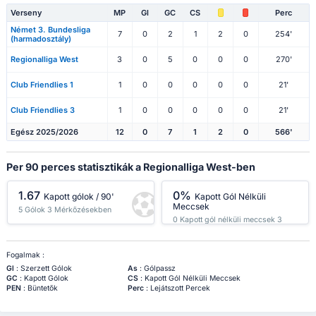
Verseny
MP
Gl
GC
CS
Perc
Német 3. Bundesliga
7
0
2
1
2
0
254'
(harmadosztály)
Regionalliga West
3
0
5
0
0
0
270'
Club Friendlies 1
1
0
0
0
0
0
21'
Club Friendlies 3
1
0
0
0
0
0
21'
Egész 2025/2026
12
0
7
1
2
0
566'
Per 90 perces statisztikák a Regionalliga West-ben
1.67
0%
Kapott gólok / 90'
Kapott Gól Nélküli
Meccsek
5 Gólok 3 Mérkőzésekben
0 Kapott gól nélküli meccsek 3
Mérkőzésekben
Fogalmak :
Gl
: Szerzett Gólok
As
: Gólpassz
GC
: Kapott Gólok
CS
: Kapott Gól Nélküli Meccsek
PEN
: Büntetők
Perc
: Lejátszott Percek