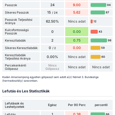
24
9.00
Passzok
94
15
5.62
Sikeres Passzok
87
/ 24
Passzok Teljesítési
62.50%
Nincs adat
12
Aránya
Kulcsfontosságú
0
0.00
43
Passzok
2
0.75
Keresztlabdák
98
0
0.00
Sikeres Keresztlabdák
59
/ 2
Keresztlabdák
0.00%
Nincs adat
60
Teljesítési Aránya
Percekenkénti
Nincs
Nincs adat
Nincs adat
Gólpassz
Gólpassz
Kaden Amaniampong egyetlen gólpasszt sem adott a(z) Német 3. Bundesliga
(harmadosztály) szezonban.
Lefutás és Les Statisztikák
Lefutások és
Egész
Per 90 Perc
percentil
Leshelyzetek
1
0.38
Lefutás
86