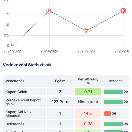
Védekezési Statisztikák
Per 90 vagy
Védekezés
Egész
percentil
%
2
0.71
Kapott Gólok
99
Percekenként kapott
127 Perc
Nincs adat
99
gólok
Kapott Gól Nélküli
1
14%
36
Meccsek
1
0.38
Belemenés
98