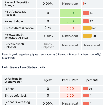
Passzok Teljesítési
0.00%
Nincs adat
5
Aránya
Kulcsfontosságú
0
0.00
43
Passzok
0
0.00
Keresztlabdák
42
0
0.00
Sikeres Keresztlabdák
59
/ 0
Keresztlabdák
0.00%
Nincs adat
60
Teljesítési Aránya
Percekenkénti
Nincs
Nincs adat
Nincs adat
Gólpassz
Gólpassz
Denis Kryeziu egyetlen gólpasszt sem adott a(z) Német 3. Bundesliga (harmadosztály)
szezonban.
Lefutás és Les Statisztikák
Lefutások és
Egész
Per 90 Perc
percentil
Leshelyzetek
0
0.00
Lefutás
35
0
0.00
Sikres Lefutások
41
Lefutás Sikerességi
0.00%
Nincs adat
41