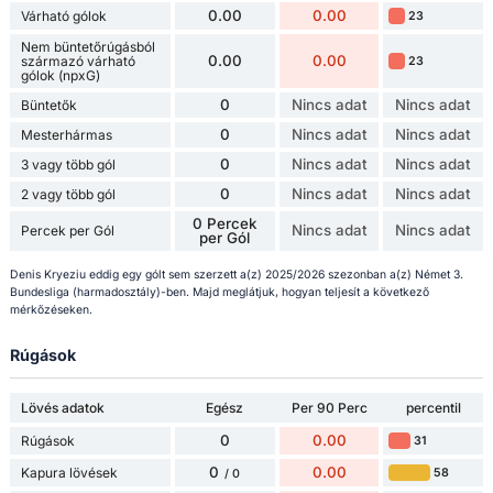
0.00
0.00
Várható gólok
23
Nem büntetőrúgásból
0.00
0.00
származó várható
23
gólok (npxG)
0
Nincs adat
Nincs adat
Büntetők
0
Nincs adat
Nincs adat
Mesterhármas
0
Nincs adat
Nincs adat
3 vagy több gól
0
Nincs adat
Nincs adat
2 vagy több gól
0 Percek
Nincs adat
Nincs adat
Percek per Gól
per Gól
Denis Kryeziu eddig egy gólt sem szerzett a(z) 2025/2026 szezonban a(z) Német 3.
Bundesliga (harmadosztály)-ben. Majd meglátjuk, hogyan teljesít a következő
mérkőzéseken.
Rúgások
Lövés adatok
Egész
Per 90 Perc
percentil
0
0.00
Rúgások
31
0
0.00
Kapura lövések
58
/ 0