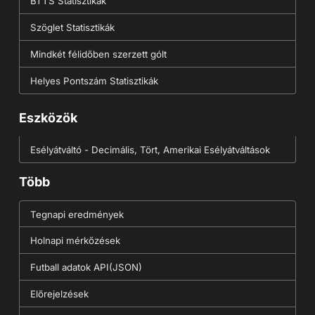
BTTS Statisztikák
Szöglet Statisztikák
Mindkét félidőben szerzett gólt
Helyes Pontszám Statisztikák
Eszközök
Esélyátváltó - Decimális, Tört, Amerikai Esélyátváltások
Több
Tegnapi eredmények
Holnapi mérkőzések
Futball adatok API(JSON)
Előrejelzések