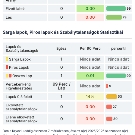
Arány
0
0.00
Elvett labda
99
0
0.00
Les
79
Sárga lapok, Piros lapok és Szabálytalanságok Statisztikái
Lapok és
Egész
Per 90 Perc
percentil
Szabálytalanságok
1
Nincs adat
Nincs adat
Sárga Lapok
0
Nincs adat
Nincs adat
Piros Lapok
1
0.91
Összes Lap
99
99 Perc /
Percekenkénti
Nincs adat
9
Lap
Figyelmeztetés
1
14%
Lapok 0,5 felett
53
Elkövetett
0
0.00
27
szabálytalanságok
Ellene elkövetett
0
0.00
30
szabálytalanságok
Denis Kryeziu eddig összesen 7 mérkőzésen játszott a(z) 2025/2026 szezonban a(z)