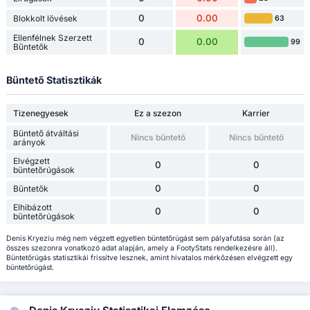
0
0.00
Blokkolt lövések
63
Ellenfélnek Szerzett
0
0.00
99
Bűntetők
Büntető Statisztikák
Tizenegyesek
Ez a szezon
Karrier
Büntető átváltási
Nincs bűntető
Nincs bűntető
arányok
Elvégzett
0
0
büntetőrúgások
0
0
Büntetők
Elhibázott
0
0
büntetőrúgások
Denis Kryeziu még nem végzett egyetlen büntetőrúgást sem pályafutása során (az
összes szezonra vonatkozó adat alapján, amely a FootyStats rendelkezésre áll).
Büntetőrúgás statisztikái frissítve lesznek, amint hivatalos mérkőzésen elvégzett egy
büntetőrúgást.