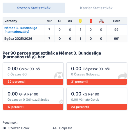
Szezon Statisztikák
Karrier Statisztikák
Verseny
MP
Gl
As
Perc
PEN
Német 3. Bundesliga
7
0
0
1
0
0
99'
(harmadosztály)
Egész 2025/2026
7
0
0
1
0
0
99'
Per 90 perces statisztikák a Német 3. Bundesliga
(harmadosztály)-ben
0.00
0.00
Gólok 90-ből
Gólpassz 90-ből
0 Összes Gól
0 Összes Gólpassz
32 percentil
31 percentil
0.00
0.00
G+A Per 90
xG Per 90
Összesen 0 Gólhozzájárulás
0.00 Várható Gólok
17 percentil
23 percentil
Fogalmak :
Gl
: Szerzett Gólok
As
: Gólpassz