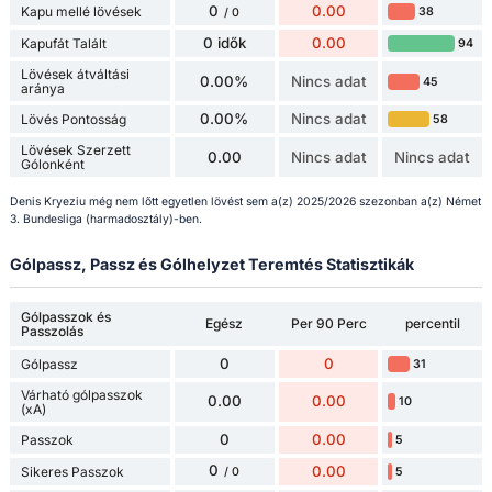
0
0.00
Kapu mellé lövések
38
/ 0
0 idők
0.00
Kapufát Talált
94
Lövések átváltási
0.00%
Nincs adat
45
aránya
0.00%
Nincs adat
Lövés Pontosság
58
Lövések Szerzett
0.00
Nincs adat
Nincs adat
Gólonként
Denis Kryeziu még nem lőtt egyetlen lövést sem a(z) 2025/2026 szezonban a(z) Német
3. Bundesliga (harmadosztály)-ben.
Gólpassz, Passz és Gólhelyzet Teremtés Statisztikák
Gólpasszok és
Egész
Per 90 Perc
percentil
Passzolás
0
0
Gólpassz
31
Várható gólpasszok
0.00
0.00
10
(xA)
0
0.00
Passzok
5
0
0.00
Sikeres Passzok
5
/ 0