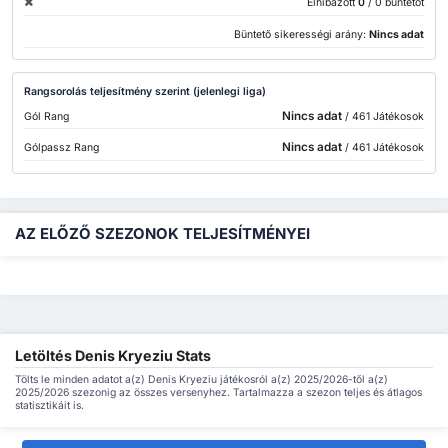
Elhibázott
0
/ 0 büntetőt
Büntető sikerességi arány:
Nincs adat
Rangsorolás teljesítmény szerint (jelenlegi liga)
Nincs adat
Gól Rang
/ 461 Játékosok
Nincs adat
Gólpassz Rang
/ 461 Játékosok
AZ ELŐZŐ SZEZONOK TELJESÍTMÉNYEI
Letöltés Denis Kryeziu Stats
Tölts le minden adatot a(z) Denis Kryeziu játékosról a(z) 2025/2026-től a(z)
2025/2026 szezonig az összes versenyhez. Tartalmazza a szezon teljes és átlagos
statisztikáit is.