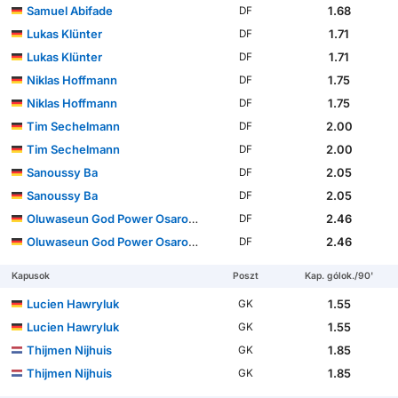
Samuel Abifade
1.68
DF
Lukas Klünter
1.71
DF
Lukas Klünter
1.71
DF
Niklas Hoffmann
1.75
DF
Niklas Hoffmann
1.75
DF
Tim Sechelmann
2.00
DF
Tim Sechelmann
2.00
DF
Sanoussy Ba
2.05
DF
Sanoussy Ba
2.05
DF
Oluwaseun God Power Osaro Ogbemudia
2.46
DF
Oluwaseun God Power Osaro Ogbemudia
2.46
DF
Kapusok
Poszt
Kap. gólok./90'
Lucien Hawryluk
1.55
GK
Lucien Hawryluk
1.55
GK
Thijmen Nijhuis
1.85
GK
Thijmen Nijhuis
1.85
GK