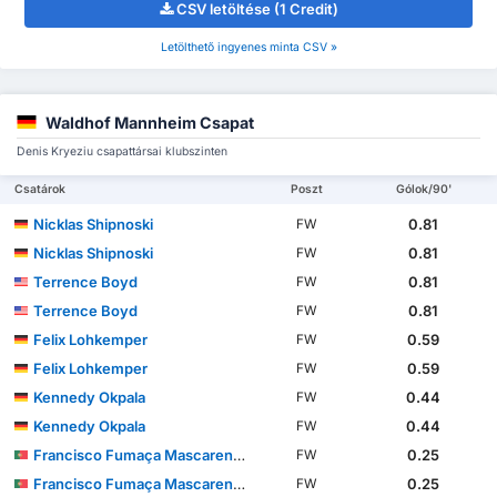
CSV letöltése (1 Credit)
Letölthető ingyenes minta CSV »
Waldhof Mannheim Csapat
Denis Kryeziu csapattársai klubszinten
Csatárok
Poszt
Gólok/90'
Nicklas Shipnoski
0.81
FW
Nicklas Shipnoski
0.81
FW
Terrence Boyd
0.81
FW
Terrence Boyd
0.81
FW
Felix Lohkemper
0.59
FW
Felix Lohkemper
0.59
FW
Kennedy Okpala
0.44
FW
Kennedy Okpala
0.44
FW
Francisco Fumaça Mascarenhas Costa Pessoa
0.25
FW
Francisco Fumaça Mascarenhas Costa Pessoa
0.25
FW