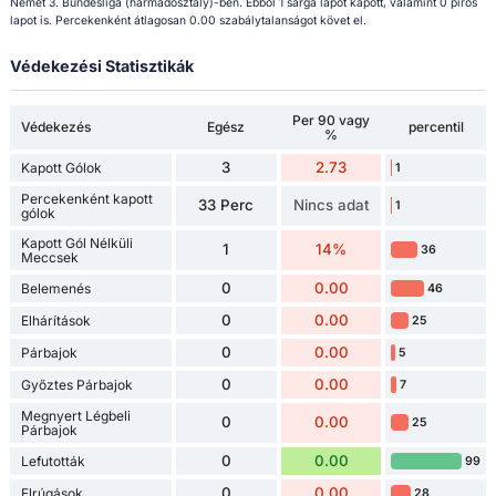
Német 3. Bundesliga (harmadosztály)-ben. Ebből 1 sárga lapot kapott, valamint 0 piros
lapot is. Percekenként átlagosan 0.00 szabálytalanságot követ el.
Védekezési Statisztikák
Per 90 vagy
Védekezés
Egész
percentil
%
3
2.73
Kapott Gólok
1
Percekenként kapott
33 Perc
Nincs adat
1
gólok
Kapott Gól Nélküli
1
14%
36
Meccsek
0
0.00
Belemenés
46
0
0.00
Elhárítások
25
0
0.00
Párbajok
5
0
0.00
Győztes Párbajok
7
Megnyert Légbeli
0
0.00
25
Párbajok
0
0.00
Lefutották
99
0
0.00
Elrúgások
28