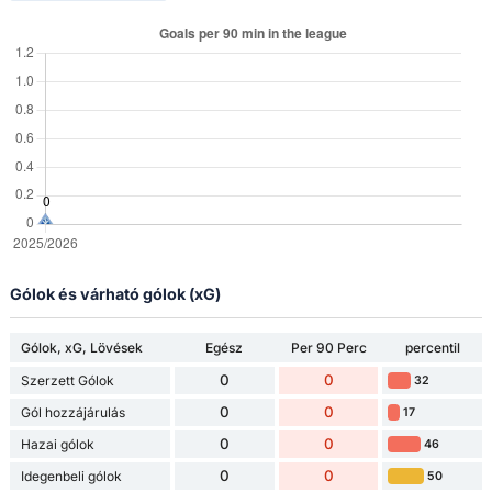
Gólok és várható gólok (xG)
Gólok, xG, Lövések
Egész
Per 90 Perc
percentil
0
0
Szerzett Gólok
32
0
0
Gól hozzájárulás
17
0
0
Hazai gólok
46
0
0
Idegenbeli gólok
50