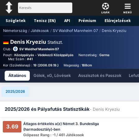
LIGÁK
MENÜ
Szögletek
Tenisz (EN)
API
Prémium
Előrejelzések
Németország
/
Játékosok
/
SV Waldhof Mannheim 07
/
Denis Kryeziu
Denis Kryeziu
Statiszt.
Club :
SV Waldhof Mannheim 07
Poszt :
Középpályás - Védekező Középpályás
Nemzetiség :
Germany
Birthplace :
G
Mez Szám :
#41
Kor (Születésnap) :
19 (2006.09.19.)
Magasság :
188cm
Általános
Gólok, xG, Lövések
Asszisztok és Passzok
Lefu
2025/2026
2025/2026 és Pályafutás Statisztikák
- Denis Kryeziu
Átlagos értékelés a(z) Német 3. Bundesliga
3.69
(harmadosztály)-ben
Gólpassz Rang : -1 / 461 Játékosok