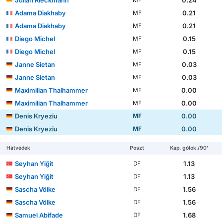
Julian Rieckmann
0.24
MF
Adama Diakhaby
0.21
MF
Adama Diakhaby
0.21
MF
Diego Michel
0.15
MF
Diego Michel
0.15
MF
Janne Sietan
0.03
MF
Janne Sietan
0.03
MF
Maximilian Thalhammer
0.00
MF
Maximilian Thalhammer
0.00
MF
Denis Kryeziu
0.00
MF
Denis Kryeziu
0.00
MF
Hátvédek
Poszt
Kap. gólok./90'
Seyhan Yiğit
1.13
DF
Seyhan Yiğit
1.13
DF
Sascha Völke
1.56
DF
Sascha Völke
1.56
DF
Samuel Abifade
1.68
DF