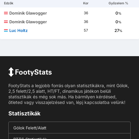
Edzők
Kor
Győzelem %
Dominik Glawogger
0
36
%
Dominik Glawogger
0
36
%
Luc Holtz
27
57
%
FootyStats a legjobb forrás olyan statisztikákra, mint Gólok,
2,5 felett/2,5 alatt, HT/FT, dinamikus játékon belüli
statisztikák és még sok más. Ha bármilyen kérdésed,
ötleted vagy visszajelzésed van, lépj kapcsolatba velünk!
Statisztikák
Gólok Felett/Alatt