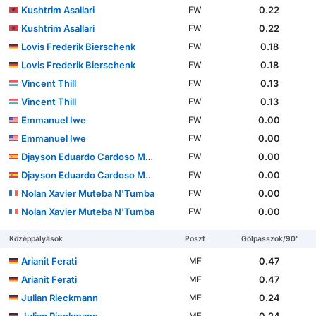
Kushtrim Asallari
0.22
FW
Kushtrim Asallari
0.22
FW
Lovis Frederik Bierschenk
0.18
FW
Lovis Frederik Bierschenk
0.18
FW
Vincent Thill
0.13
FW
Vincent Thill
0.13
FW
Emmanuel Iwe
0.00
FW
Emmanuel Iwe
0.00
FW
Djayson Eduardo Cardoso Mendes
0.00
FW
Djayson Eduardo Cardoso Mendes
0.00
FW
Nolan Xavier Muteba N'Tumba
0.00
FW
Nolan Xavier Muteba N'Tumba
0.00
FW
Középpályások
Poszt
Gólpasszok/90'
Arianit Ferati
0.47
MF
Arianit Ferati
0.47
MF
Julian Rieckmann
0.24
MF