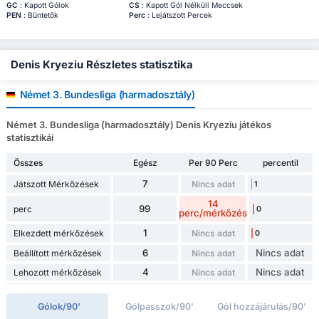
GC
: Kapott Gólok
CS
: Kapott Gól Nélküli Meccsek
PEN
: Büntetők
Perc
: Lejátszott Percek
Denis Kryeziu Részletes statisztika
Német 3. Bundesliga (harmadosztály)
Német 3. Bundesliga (harmadosztály) Denis Kryeziu játékos
statisztikái
Összes
Egész
Per 90 Perc
percentil
7
Játszott Mérkőzések
Nincs adat
1
14
99
perc
0
perc/mérkőzés
1
Elkezdett mérkőzések
Nincs adat
0
6
Nincs adat
Beállított mérkőzések
Nincs adat
4
Nincs adat
Lehozott mérkőzések
Nincs adat
Gólok/90'
Gólpasszok/90'
Gól hozzájárulás/90'