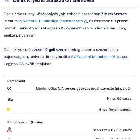
Denis Kryeziu Statisztikai Elemzése
Denis Kryeziu egy Középpályás , aki ebben a szezonban
7 mérkőzésen
jelent meg
Német 3. Bundesliga (harmadosztály)
, és összesen
99 precet
játszott. Denis Kryeziu átlagosan
0 gólpasszt
kap minden 90 perc után,
amikor pályán van.
Denis Kryeziu összesen
0 gólt
szerzett eddig ebben a szezonban a
bajnokságban, amivel a
16
helyen áll a
SV Waldhof Mannheim 07
csapat
Legjobb Góllövők listájában.
Percenként
Minden gólját
N/A perces gyakorisággal szerezte (nincs gól)
Nincs Gólpassz
Nincs Figyelmeztetés
Büntetőrekord (karrier)
Szerezett a
0
/ 0 büntetőt
PEN