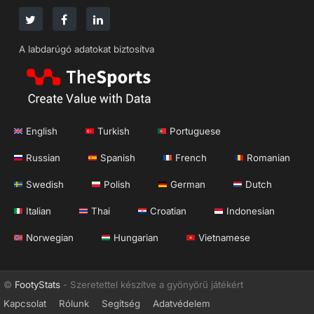
A labdarúgó adatokat biztosítva
English
Turkish
Portuguese
Russian
Spanish
French
Romanian
Swedish
Polish
German
Dutch
Italian
Thai
Croatian
Indonesian
Norwegian
Hungarian
Vietnamese
©
FootyStats
- Szeretettel készítve a gyönyörű játékért
Kapcsolat
Rólunk
Segítség
Adatvédelem