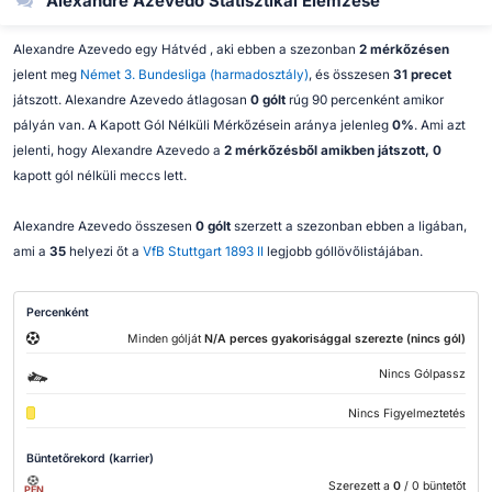
Alexandre Azevedo Statisztikai Elemzése
Alexandre Azevedo egy Hátvéd , aki ebben a szezonban
2 mérkőzésen
jelent meg
Német 3. Bundesliga (harmadosztály)
, és összesen
31 precet
játszott. Alexandre Azevedo átlagosan
0 gólt
rúg 90 percenként amikor
pályán van. A Kapott Gól Nélküli Mérkőzésein aránya jelenleg
0%
. Ami azt
jelenti, hogy Alexandre Azevedo a
2 mérkőzésből amikben játszott, 0
kapott gól nélküli meccs lett.
Alexandre Azevedo összesen
0 gólt
szerzett a szezonban ebben a ligában,
ami a
35
helyezi őt a
VfB Stuttgart 1893 II
legjobb góllövőlistájában.
Percenként
Minden gólját
N/A perces gyakorisággal szerezte (nincs gól)
Nincs Gólpassz
Nincs Figyelmeztetés
Büntetőrekord (karrier)
Szerezett a
0
/ 0 büntetőt
PEN