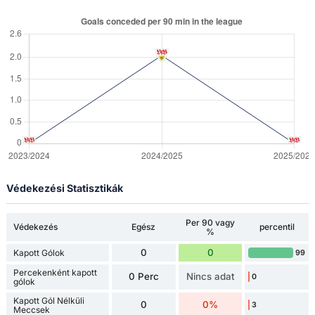
Védekezési Statisztikák
Per 90 vagy
Védekezés
Egész
percentil
%
0
0
Kapott Gólok
99
Percekenként kapott
0 Perc
Nincs adat
0
gólok
Kapott Gól Nélküli
0
0%
3
Meccsek