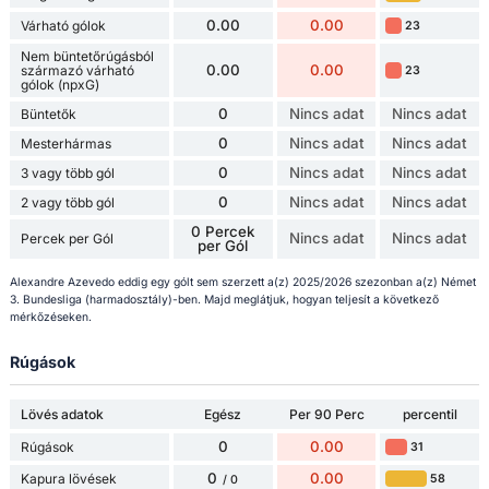
0.00
0.00
Várható gólok
23
Nem büntetőrúgásból
0.00
0.00
származó várható
23
gólok (npxG)
0
Nincs adat
Nincs adat
Büntetők
0
Nincs adat
Nincs adat
Mesterhármas
0
Nincs adat
Nincs adat
3 vagy több gól
0
Nincs adat
Nincs adat
2 vagy több gól
0 Percek
Nincs adat
Nincs adat
Percek per Gól
per Gól
Alexandre Azevedo eddig egy gólt sem szerzett a(z) 2025/2026 szezonban a(z) Német
3. Bundesliga (harmadosztály)-ben. Majd meglátjuk, hogyan teljesít a következő
mérkőzéseken.
Rúgások
Lövés adatok
Egész
Per 90 Perc
percentil
0
0.00
Rúgások
31
0
0.00
Kapura lövések
58
/ 0