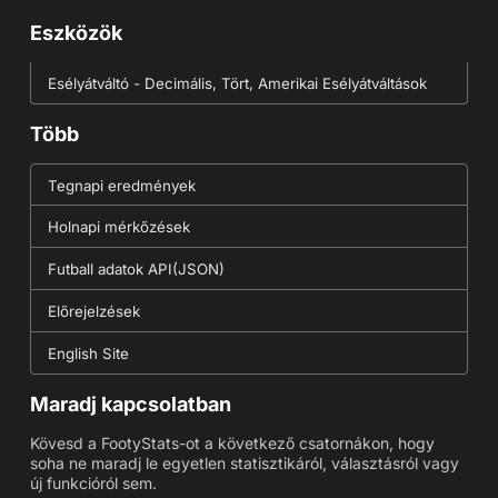
Eszközök
Esélyátváltó - Decimális, Tört, Amerikai Esélyátváltások
Több
Tegnapi eredmények
Holnapi mérkőzések
Futball adatok API(JSON)
Előrejelzések
English Site
Maradj kapcsolatban
Kövesd a FootyStats-ot a következő csatornákon, hogy
soha ne maradj le egyetlen statisztikáról, választásról vagy
új funkcióról sem.