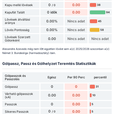
0
0.00
Kapu mellé lövések
38
/ 0
0 idők
0.00
Kapufát Talált
94
Lövések átváltási
0.00%
Nincs adat
45
aránya
0.00%
Nincs adat
Lövés Pontosság
58
Lövések Szerzett
0.00
Nincs adat
Nincs adat
Gólonként
Alexandre Azevedo még nem lőtt egyetlen lövést sem a(z) 2025/2026 szezonban a(z)
Német 3. Bundesliga (harmadosztály)-ben.
Gólpassz, Passz és Gólhelyzet Teremtés Statisztikák
Gólpasszok és
Egész
Per 90 Perc
percentil
Passzolás
0
0
Gólpassz
31
Várható gólpasszok
0.00
0.00
10
(xA)
0
0.00
Passzok
5
0
0.00
Sikeres Passzok
5
/ 0