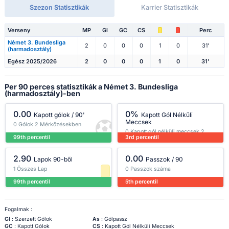
Szezon Statisztikák
Karrier Statisztikák
Verseny
MP
Gl
GC
CS
Perc
Német 3. Bundesliga
2
0
0
0
1
0
31'
(harmadosztály)
Egész 2025/2026
2
0
0
0
1
0
31'
Per 90 perces statisztikák a Német 3. Bundesliga
(harmadosztály)-ben
0.00
0%
Kapott gólok / 90'
Kapott Gól Nélküli
Meccsek
0 Gólok 2 Mérkőzésekben
0 Kapott gól nélküli meccsek 2
99th percentil
3rd percentil
Mérkőzésekben
2.90
0.00
Lapok 90-ből
Passzok / 90
1 Összes Lap
0 Passzok száma
99th percentil
5th percentil
Fogalmak :
Gl
: Szerzett Gólok
As
: Gólpassz
GC
: Kapott Gólok
CS
: Kapott Gól Nélküli Meccsek