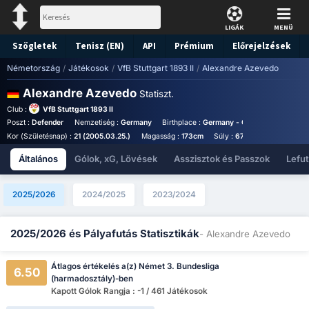
LIGÁK
MENÜ
Szögletek
Tenisz (EN)
API
Prémium
Előrejelzések
Németország
/
Játékosok
/
VfB Stuttgart 1893 II
/
Alexandre Azevedo
Alexandre Azevedo
Statiszt.
Club :
VfB Stuttgart 1893 II
Poszt :
Defender
Nemzetiség :
Germany
Birthplace :
Germany - Germany
Mez Sz
Kor (Születésnap) :
21 (2005.03.25.)
Magasság :
173cm
Súly :
67kg
Általános
Gólok, xG, Lövések
Asszisztok és Passzok
Lefu
2025/2026
2024/2025
2023/2024
2025/2026 és Pályafutás Statisztikák
- Alexandre Azevedo
Átlagos értékelés a(z) Német 3. Bundesliga
6.50
(harmadosztály)-ben
Kapott Gólok Rangja : -1 / 461 Játékosok