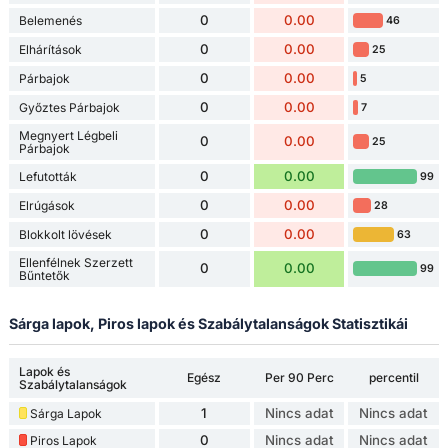
0
0.00
Belemenés
46
0
0.00
Elhárítások
25
0
0.00
Párbajok
5
0
0.00
Győztes Párbajok
7
Megnyert Légbeli
0
0.00
25
Párbajok
0
0.00
Lefutották
99
0
0.00
Elrúgások
28
0
0.00
Blokkolt lövések
63
Ellenfélnek Szerzett
0
0.00
99
Bűntetők
Sárga lapok, Piros lapok és Szabálytalanságok Statisztikái
Lapok és
Egész
Per 90 Perc
percentil
Szabálytalanságok
1
Nincs adat
Nincs adat
Sárga Lapok
0
Nincs adat
Nincs adat
Piros Lapok