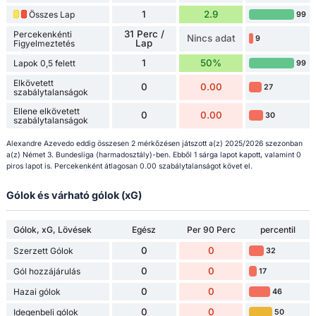
1
2.9
Összes Lap
99
31 Perc /
Percekenkénti
Nincs adat
9
Lap
Figyelmeztetés
1
50%
Lapok 0,5 felett
99
Elkövetett
0
0.00
27
szabálytalanságok
Ellene elkövetett
0
0.00
30
szabálytalanságok
Alexandre Azevedo eddig összesen 2 mérkőzésen játszott a(z) 2025/2026 szezonban
a(z) Német 3. Bundesliga (harmadosztály)-ben. Ebből 1 sárga lapot kapott, valamint 0
piros lapot is. Percekenként átlagosan 0.00 szabálytalanságot követ el.
Gólok és várható gólok (xG)
Gólok, xG, Lövések
Egész
Per 90 Perc
percentil
0
0
Szerzett Gólok
32
0
0
Gól hozzájárulás
17
0
0
Hazai gólok
46
0
0
Idegenbeli gólok
50