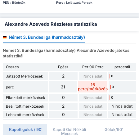
PEN
: Büntetők
Perc
: Lejátszott Percek
Alexandre Azevedo Részletes statisztika
Német 3. Bundesliga (harmadosztály)
Német 3. Bundesliga (harmadosztály) Alexandre Azevedo játékos
statisztikái
Összes
Egész
Per 90 Perc
percentil
2
Játszott Mérkőzések
Nincs adat
0
16
31
perc
0
perc/mérkőzés
0
Elkezdett mérkőzések
Nincs adat
0
2
Nincs adat
Beállított mérkőzések
Nincs adat
0
Nincs adat
Lehozott mérkőzések
Nincs adat
Kapott gólok / 90'
Kapott Gól Nélküli
Gólok/90'
Meccsek