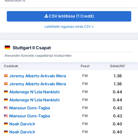
statisztikáit is.
CSV letöltése (1 Credit)
Letölthető ingyenes minta CSV »
Stuttgart II Csapat
Alexandre Azevedo csapattársai klubszinten
Csatárok
Poszt
Gólok/90'
Jeremy Alberto Arévalo Mera
1.36
FW
Jeremy Alberto Arévalo Mera
1.36
FW
Abdenego N'Lola Nankishi
0.44
FW
Abdenego N'Lola Nankishi
0.44
FW
Mansour Ouro-Tagba
0.42
FW
Mansour Ouro-Tagba
0.42
FW
Noah Darvich
0.40
FW
Noah Darvich
0.40
FW