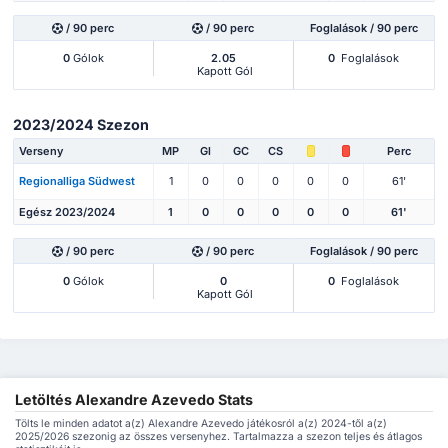
/ 90 perc
/ 90 perc
Foglalások / 90 perc
0
Gólok
2.05
0
Foglalások
Kapott Gól
2023/2024 Szezon
Verseny
MP
Gl
GC
CS
Perc
Regionalliga Südwest
1
0
0
0
0
0
61'
Egész 2023/2024
1
0
0
0
0
0
61'
/ 90 perc
/ 90 perc
Foglalások / 90 perc
0
Gólok
0
0
Foglalások
Kapott Gól
Letöltés Alexandre Azevedo Stats
Tölts le minden adatot a(z) Alexandre Azevedo játékosról a(z) 2024-től a(z)
2025/2026 szezonig az összes versenyhez. Tartalmazza a szezon teljes és átlagos