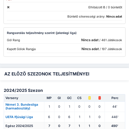
Elhibázott
0
/ 0 büntetőt
Büntető sikerességi arány:
Nincs adat
Rangsorolás teljesítmény szerint (jelenlegi liga)
Nincs adat
Gól Rang
/ 461 Játékosok
Nincs adat
Kapott Gólok Rangja
/ 197 Játékosok
AZ ELŐZŐ SZEZONOK TELJESÍTMÉNYEI
2024/2025 Szezon
Verseny
MP
Gl
GC
CS
Perc
Német 3. Bundesliga
1
0
1
0
0
0
44'
(harmadosztály)
UEFA Ifjúsági Liga
6
0
6
1
1
0
446'
Egész 2024/2025
7
0
7
1
1
0
490'