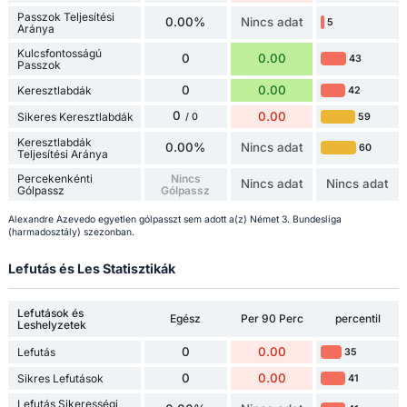
Passzok Teljesítési
0.00%
Nincs adat
5
Aránya
Kulcsfontosságú
0
0.00
43
Passzok
0
0.00
Keresztlabdák
42
0
0.00
Sikeres Keresztlabdák
59
/ 0
Keresztlabdák
0.00%
Nincs adat
60
Teljesítési Aránya
Percekenkénti
Nincs
Nincs adat
Nincs adat
Gólpassz
Gólpassz
Alexandre Azevedo egyetlen gólpasszt sem adott a(z) Német 3. Bundesliga
(harmadosztály) szezonban.
Lefutás és Les Statisztikák
Lefutások és
Egész
Per 90 Perc
percentil
Leshelyzetek
0
0.00
Lefutás
35
0
0.00
Sikres Lefutások
41
Lefutás Sikerességi