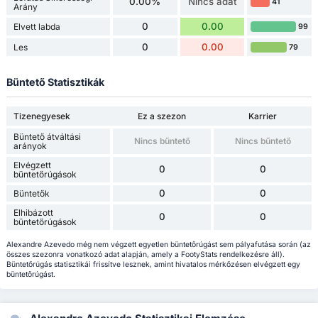
0.00%
Nincs adat
41
Arány
0
0.00
Elvett labda
99
0
0.00
Les
79
Büntető Statisztikák
Tizenegyesek
Ez a szezon
Karrier
Büntető átváltási
Nincs bűntető
Nincs bűntető
arányok
Elvégzett
0
0
büntetőrúgások
0
0
Büntetők
Elhibázott
0
0
büntetőrúgások
Alexandre Azevedo még nem végzett egyetlen büntetőrúgást sem pályafutása során (az
összes szezonra vonatkozó adat alapján, amely a FootyStats rendelkezésre áll).
Büntetőrúgás statisztikái frissítve lesznek, amint hivatalos mérkőzésen elvégzett egy
büntetőrúgást.