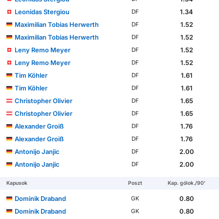
Leonidas Stergiou
1.34
DF
Maximilian Tobias Herwerth
1.52
DF
Maximilian Tobias Herwerth
1.52
DF
Leny Remo Meyer
1.52
DF
Leny Remo Meyer
1.52
DF
Tim Köhler
1.61
DF
Tim Köhler
1.61
DF
Christopher Olivier
1.65
DF
Christopher Olivier
1.65
DF
Alexander Groiß
1.76
DF
Alexander Groiß
1.76
DF
Antonijo Janjic
2.00
DF
Antonijo Janjic
2.00
DF
Kapusok
Poszt
Kap. gólok./90'
Dominik Draband
0.80
GK
Dominik Draband
0.80
GK