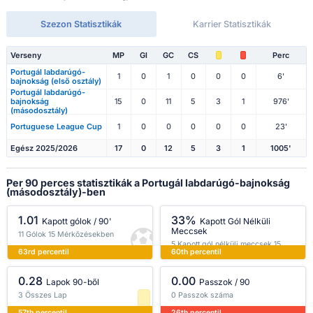
Szezon Statisztikák
Karrier Statisztikák
Verseny
MP
Gl
GC
CS
Perc
Portugál labdarúgó-
1
0
1
0
0
0
6'
bajnokság (első osztály)
Portugál labdarúgó-
bajnokság
15
0
11
5
3
1
976'
(másodosztály)
Portuguese League Cup
1
0
0
0
0
0
23'
Egész 2025/2026
17
0
12
5
3
1
1005'
Per 90 perces statisztikák a Portugál labdarúgó-bajnokság
(másodosztály)-ben
1.01
33%
Kapott gólok / 90'
Kapott Gól Nélküli
Meccsek
11 Gólok 15 Mérkőzésekben
5 Kapott gól nélküli meccsek 15
63rd percentil
60th percentil
Mérkőzésekben
0.28
0.00
Lapok 90-ből
Passzok / 90
3 Összes Lap
0 Passzok száma
57th percentil
26th percentil