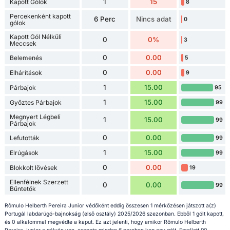
1
15
Kapott Gólok
8
Percekenként kapott
6 Perc
Nincs adat
0
gólok
Kapott Gól Nélküli
0
0%
3
Meccsek
0
0.00
Belemenés
5
0
0.00
Elhárítások
9
1
15.00
Párbajok
95
1
15.00
Győztes Párbajok
99
Megnyert Légbeli
1
15.00
99
Párbajok
0
0.00
Lefutották
99
1
15.00
Elrúgások
99
0
0.00
Blokkolt lövések
19
Ellenfélnek Szerzett
0
0.00
99
Bűntetők
Rômulo Helberth Pereira Junior védőként eddig összesen 1 mérkőzésen játszott a(z)
Portugál labdarúgó-bajnokság (első osztály) 2025/2026 szezonban. Ebből 1 gólt kapott,
és 0 alkalommal megvédte a kaput. Ez azt jelenti, hogy amikor Rômulo Helberth