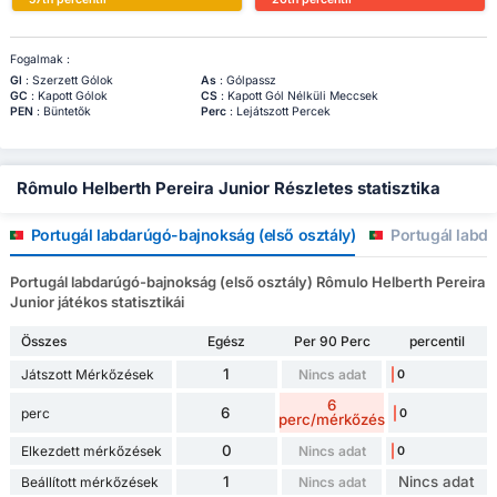
Fogalmak :
Gl
: Szerzett Gólok
As
: Gólpassz
GC
: Kapott Gólok
CS
: Kapott Gól Nélküli Meccsek
PEN
: Büntetők
Perc
: Lejátszott Percek
Rômulo Helberth Pereira Junior Részletes statisztika
Portugál labdarúgó-bajnokság (első osztály)
Portugál labd
Portugál labdarúgó-bajnokság (első osztály) Rômulo Helberth Pereira
Junior játékos statisztikái
Összes
Egész
Per 90 Perc
percentil
1
Játszott Mérkőzések
Nincs adat
0
6
6
perc
0
perc/mérkőzés
0
Elkezdett mérkőzések
Nincs adat
0
1
Nincs adat
Beállított mérkőzések
Nincs adat