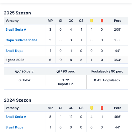
2025 Szezon
Verseny
MP
Gl
GC
CS
Perc
Brazil Seria A
3
0
4
1
1
0
209'
Copa Sudamericana
2
0
3
1
0
0
100'
Brazil Kupa
1
0
1
0
0
0
44'
Egész 2025
6
0
8
2
1
0
353'
/ 90 perc
/ 90 perc
Foglalások / 90 perc
0
Gólok
1.72
0.43
Foglalások
Kapott Gól
2024 Szezon
Verseny
MP
Gl
GC
CS
Perc
Brazil Seria A
8
1
12
0
4
1
496'
Brazil Kupa
1
0
0
0
0
0
44'