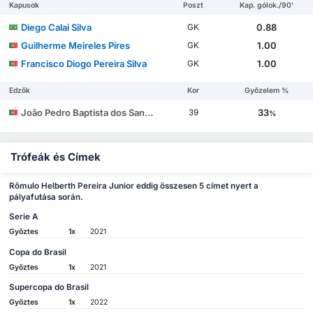
Kapusok
Poszt
Kap. gólok./90'
Diego Calai Silva
0.88
GK
Guilherme Meireles Pires
1.00
GK
Francisco Diogo Pereira Silva
1.00
GK
Edzők
Kor
Győzelem %
João Pedro Baptista dos Santos Brito Gião
33
39
%
Trófeák és Címek
Rômulo Helberth Pereira Junior eddig összesen 5 címet nyert a
pályafutása során.
Serie A
Győztes
1x
2021
Copa do Brasil
Győztes
1x
2021
Supercopa do Brasil
Győztes
1x
2022