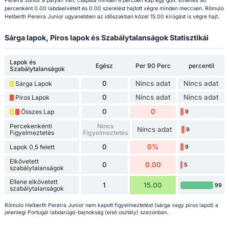
Pereira Junior a pályán van, csapata minden 6 percben kap egy gólt. Emellett 90
percenként 0.00 labdaelvételt és 0.00 szerelést hajtott végre minden meccsen. Rômulo
Helberth Pereira Junior ugyanebben az időszakban közel 15.00 kirúgást is végre hajt.
Sárga lapok, Piros lapok és Szabálytalanságok Statisztikái
Lapok és
Egész
Per 90 Perc
percentil
Szabálytalanságok
0
Nincs adat
Nincs adat
Sárga Lapok
0
Nincs adat
Nincs adat
Piros Lapok
0
0
Összes Lap
9
Percekenkénti
Nincs
Nincs adat
9
Figyelmeztetés
Figyelmeztetés
0
0%
Lapok 0,5 felett
9
Elkövetett
0
0.00
5
szabálytalanságok
Ellene elkövetett
1
15.00
99
szabálytalanságok
Rômulo Helberth Pereira Junior nem kapott figyelmeztetést (sárga vagy piros lapot) a
jelenlegi Portugál labdarúgó-bajnokság (első osztály) szezonban.