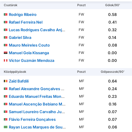
Csatárok
Poszt
Gólok/90'
Rodrigo Ribeiro
0.58
FW
Rafael Ferreira Nel
0.41
FW
Lucas Rodrigues Cavalho Anjos
0.32
FW
Gabriel Silva
0.14
FW
Mauro Meireles Couto
0.08
FW
Manuel Gola Kissanga
0.00
FW
Víctor Guzmán Mendoza
0.00
FW
Középpályások
Poszt
Gólpasszok/90'
Zaïd Bafdili
0.64
MF
Rafael Alexandre Gonçalves Besugo
0.24
MF
Eduardo Manuel Freitas Monteiro Ferreira Felicíssimo
0.23
MF
Manuel Ascenção Bebiano Mendonça
0.16
MF
Samuel Loureiro Carvalho Justo
0.07
MF
Flávio Ferreira Gonçalves
0.07
MF
Rayan Lucas Marques de Souza
0.06
MF