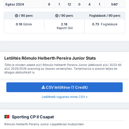
Egész 2024
9
1
12
0
4
1
540'
/ 90 perc
/ 90 perc
Foglalások / 90 perc
0.18
Gólok
2.18
0.73
Foglalások
Kapott Gól
Letöltés Rômulo Helberth Pereira Junior Stats
Tölts le minden adatot a(z) Rômulo Helberth Pereira Junior játékosról a(z) 2023-től
a(z) 2025/2026 szezonig az összes versenyhez. Tartalmazza a szezon teljes és
átlagos statisztikáit is.
CSV letöltése (1 Credit)
Letölthető ingyenes minta CSV »
Sporting CP II Csapat
Rômulo Helberth Pereira Junior csapattársai klubszinten