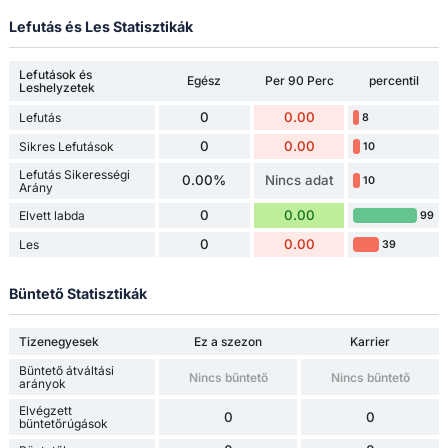
Lefutás és Les Statisztikák
Lefutások és
Egész
Per 90 Perc
percentil
Leshelyzetek
0
0.00
Lefutás
8
0
0.00
Sikres Lefutások
10
Lefutás Sikerességi
0.00%
Nincs adat
10
Arány
0
0.00
Elvett labda
99
0
0.00
Les
39
Büntető Statisztikák
Tizenegyesek
Ez a szezon
Karrier
Büntető átváltási
Nincs bűntető
Nincs bűntető
arányok
Elvégzett
0
0
büntetőrúgások