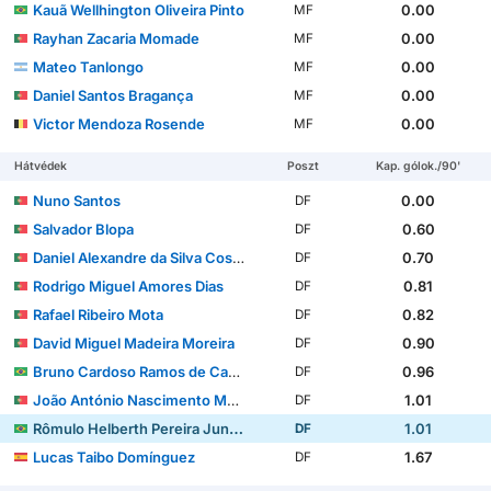
Kauã Wellhington Oliveira Pinto
0.00
MF
Rayhan Zacaria Momade
0.00
MF
Mateo Tanlongo
0.00
MF
Daniel Santos Bragança
0.00
MF
Victor Mendoza Rosende
0.00
MF
Hátvédek
Poszt
Kap. gólok./90'
Nuno Santos
0.00
DF
Salvador Blopa
0.60
DF
Daniel Alexandre da Silva Costa
0.70
DF
Rodrigo Miguel Amores Dias
0.81
DF
Rafael Ribeiro Mota
0.82
DF
David Miguel Madeira Moreira
0.90
DF
Bruno Cardoso Ramos de Carvalho
0.96
DF
João António Nascimento Muniz
1.01
DF
Rômulo Helberth Pereira Junior
1.01
DF
Lucas Taibo Domínguez
1.67
DF