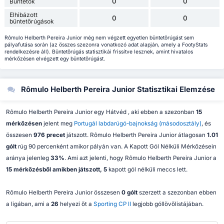
0
0
Büntetők
Elhibázott
0
0
büntetőrúgások
Rômulo Helberth Pereira Junior még nem végzett egyetlen büntetőrúgást sem
pályafutása során (az összes szezonra vonatkozó adat alapján, amely a FootyStats
rendelkezésre áll). Büntetőrúgás statisztikái frissítve lesznek, amint hivatalos
mérkőzésen elvégzett egy büntetőrúgást.
Rômulo Helberth Pereira Junior Statisztikai Elemzése
Rômulo Helberth Pereira Junior egy Hátvéd , aki ebben a szezonban
15
mérkőzésen
jelent meg
Portugál labdarúgó-bajnokság (másodosztály)
, és
összesen
976 precet
játszott. Rômulo Helberth Pereira Junior átlagosan
1.01
gólt
rúg 90 percenként amikor pályán van. A Kapott Gól Nélküli Mérkőzésein
aránya jelenleg
33%
. Ami azt jelenti, hogy Rômulo Helberth Pereira Junior a
15 mérkőzésből amikben játszott, 5
kapott gól nélküli meccs lett.
Rômulo Helberth Pereira Junior összesen
0 gólt
szerzett a szezonban ebben
a ligában, ami a
26
helyezi őt a
Sporting CP II
legjobb góllövőlistájában.