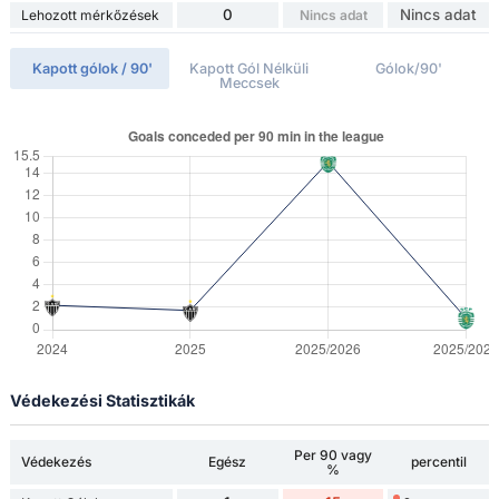
0
Nincs adat
Lehozott mérkőzések
Nincs adat
Kapott gólok / 90'
Kapott Gól Nélküli
Gólok/90'
Meccsek
Védekezési Statisztikák
Per 90 vagy
Védekezés
Egész
percentil
%