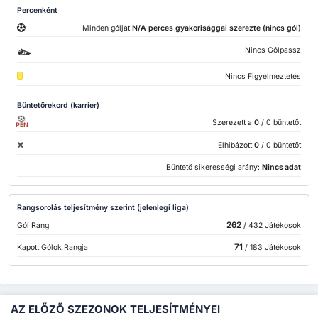
Percenként
Minden gólját
N/A perces gyakorisággal szerezte (nincs gól)
Nincs Gólpassz
Nincs Figyelmeztetés
Büntetőrekord (karrier)
Szerezett a
0
/ 0 büntetőt
PEN
Elhibázott
0
/ 0 büntetőt
Büntető sikerességi arány:
Nincs adat
Rangsorolás teljesítmény szerint (jelenlegi liga)
262
Gól Rang
/ 432 Játékosok
71
Kapott Gólok Rangja
/ 183 Játékosok
AZ ELŐZŐ SZEZONOK TELJESÍTMÉNYEI