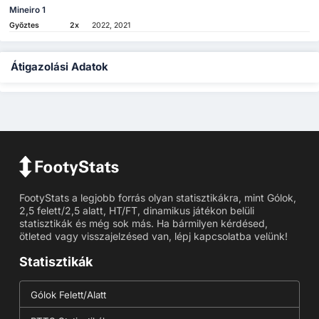
Mineiro 1
Győztes
2x
2022, 2021
Átigazolási Adatok
FootyStats a legjobb forrás olyan statisztikákra, mint Gólok,
2,5 felett/2,5 alatt, HT/FT, dinamikus játékon belüli
statisztikák és még sok más. Ha bármilyen kérdésed,
ötleted vagy visszajelzésed van, lépj kapcsolatba velünk!
Statisztikák
Gólok Felett/Alatt