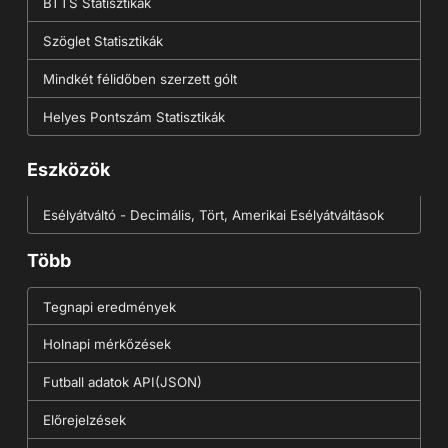
BTTS Statisztikák
Szöglet Statisztikák
Mindkét félidőben szerzett gólt
Helyes Pontszám Statisztikák
Eszközök
Esélyátváltó - Decimális, Tört, Amerikai Esélyátváltások
Több
Tegnapi eredmények
Holnapi mérkőzések
Futball adatok API(JSON)
Előrejelzések