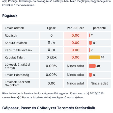
a(z) Portugál labdarúgó-bajnokság (első osztály)-ben. Majd meglátjuk, hogyan teljesít a
következő mérkőzéseken.
Rúgások
Lövés adatok
Egész
Per 90 Perc
percentil
0
0.00
Rúgások
7
0
0.00
Kapura lövések
16
/ 0
0
0.00
Kapu mellé lövések
7
/ 0
0 idők
0.00
Kapufát Talált
68
Lövések átváltási
0.00%
Nincs adat
40
aránya
0.00%
Nincs adat
Lövés Pontosság
16
Lövések Szerzett
0.00
Nincs adat
Nincs adat
Gólonként
Rômulo Helberth Pereira Junior még nem lőtt egyetlen lövést sem a(z) 2025/2026
szezonban a(z) Portugál labdarúgó-bajnokság (első osztály)-ben.
Gólpassz, Passz és Gólhelyzet Teremtés Statisztikák