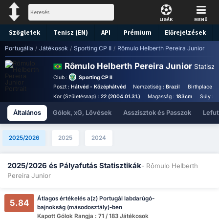
LIGÁK
MENÜ
Szögletek
Tenisz (EN)
API
Prémium
Előrejelzések
Portugália
/
Játékosok
/
Sporting CP II
/
Rômulo Helberth Pereira Junior
Rômulo Helberth Pereira Junior
Statiszt.
Club :
Sporting CP II
Poszt :
Hátvéd - Középhátvéd
Nemzetiség :
Brazil
Birthplace :
B
Kor (Születésnap) :
22 (2004.01.31.)
Magasság :
183cm
Súly :
7
Általános
Gólok, xG, Lövések
Asszisztok és Passzok
Lefu
2025/2026
2025
2024
2025/2026 és Pályafutás Statisztikák
- Rômulo Helberth
Pereira Junior
Átlagos értékelés a(z) Portugál labdarúgó-
5.84
bajnokság (másodosztály)-ben
Kapott Gólok Rangja : 71 / 183 Játékosok