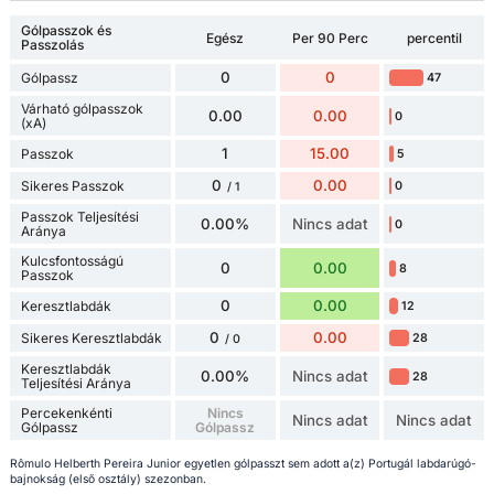
Gólpasszok és
Egész
Per 90 Perc
percentil
Passzolás
0
0
Gólpassz
47
Várható gólpasszok
0.00
0.00
0
(xA)
1
15.00
Passzok
5
0
0.00
Sikeres Passzok
0
/ 1
Passzok Teljesítési
0.00%
Nincs adat
0
Aránya
Kulcsfontosságú
0
0.00
8
Passzok
0
0.00
Keresztlabdák
12
0
0.00
Sikeres Keresztlabdák
28
/ 0
Keresztlabdák
0.00%
Nincs adat
28
Teljesítési Aránya
Percekenkénti
Nincs
Nincs adat
Nincs adat
Gólpassz
Gólpassz
Rômulo Helberth Pereira Junior egyetlen gólpasszt sem adott a(z) Portugál labdarúgó-
bajnokság (első osztály) szezonban.