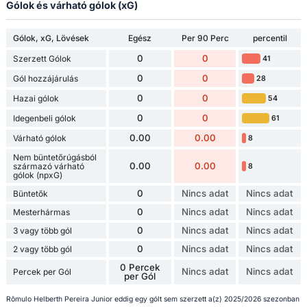
Gólok és várható gólok (xG)
Gólok, xG, Lövések
Egész
Per 90 Perc
percentil
0
0
Szerzett Gólok
41
0
0
Gól hozzájárulás
28
0
0
Hazai gólok
54
0
0
Idegenbeli gólok
61
0.00
0.00
Várható gólok
8
Nem büntetőrúgásból
0.00
0.00
származó várható
8
gólok (npxG)
0
Nincs adat
Nincs adat
Büntetők
0
Nincs adat
Nincs adat
Mesterhármas
0
Nincs adat
Nincs adat
3 vagy több gól
0
Nincs adat
Nincs adat
2 vagy több gól
0 Percek
Nincs adat
Nincs adat
Percek per Gól
per Gól
Rômulo Helberth Pereira Junior eddig egy gólt sem szerzett a(z) 2025/2026 szezonban