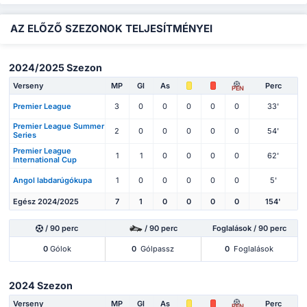
AZ ELŐZŐ SZEZONOK TELJESÍTMÉNYEI
2024/2025 Szezon
Verseny
MP
Gl
As
Perc
PEN
Premier League
3
0
0
0
0
0
33'
Premier League Summer
2
0
0
0
0
0
54'
Series
Premier League
1
1
0
0
0
0
62'
International Cup
Angol labdarúgókupa
1
0
0
0
0
0
5'
Egész 2024/2025
7
1
0
0
0
0
154'
/ 90 perc
/ 90 perc
Foglalások / 90 perc
0
Gólok
0
Gólpassz
0
Foglalások
2024 Szezon
Verseny
MP
Gl
As
Perc
PEN