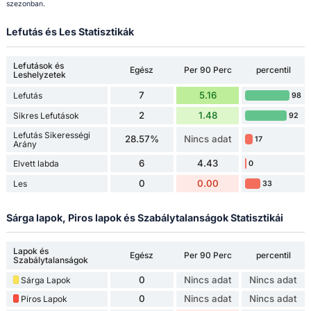
szezonban.
Lefutás és Les Statisztikák
Lefutások és
Egész
Per 90 Perc
percentil
Leshelyzetek
7
5.16
Lefutás
98
2
1.48
Sikres Lefutások
92
Lefutás Sikerességi
28.57%
Nincs adat
17
Arány
6
4.43
Elvett labda
0
0
0.00
Les
33
Sárga lapok, Piros lapok és Szabálytalanságok Statisztikái
Lapok és
Egész
Per 90 Perc
percentil
Szabálytalanságok
0
Nincs adat
Nincs adat
Sárga Lapok
0
Nincs adat
Nincs adat
Piros Lapok