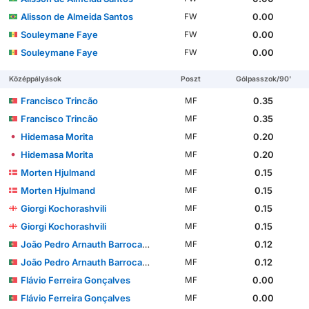
Alisson de Almeida Santos
0.00
FW
Souleymane Faye
0.00
FW
Souleymane Faye
0.00
FW
Középpályások
Poszt
Gólpasszok/90'
Francisco Trincão
0.35
MF
Francisco Trincão
0.35
MF
Hidemasa Morita
0.20
MF
Hidemasa Morita
0.20
MF
Morten Hjulmand
0.15
MF
Morten Hjulmand
0.15
MF
Giorgi Kochorashvili
0.15
MF
Giorgi Kochorashvili
0.15
MF
João Pedro Arnauth Barrocas Simões
0.12
MF
João Pedro Arnauth Barrocas Simões
0.12
MF
Flávio Ferreira Gonçalves
0.00
MF
Flávio Ferreira Gonçalves
0.00
MF