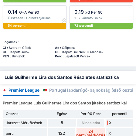
0.14
0.19
G+A Per 90
xG Per 90
Összesen 1 Gólhozzájárulás
1.37 Várható Gólok
54 percentil
72 percentil
Fogalmak :
Gl
: Szerzett Gólok
As
: Gólpassz
GC
: Kapott Gólok
CS
: Kapott Gól Nélküli Meccsek
PEN
: Büntetők
Perc
: Lejátszott Percek
Luis Guilherme Lira dos Santos Részletes statisztika
Premier League
Portugál labdarúgó-bajnokság (első osztály
Premier League Luis Guilherme Lira dos Santos játékos statisztikái
Összes
Egész
Per 90 Perc
percentil
5
Játszott Mérkőzések
Nincs adat
0
24
122
perc
0
perc/mérkőzés