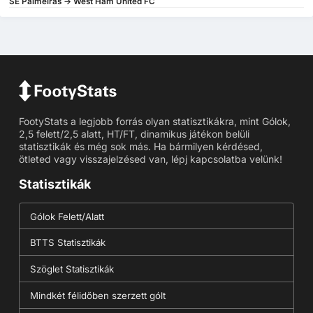
SE Palmeiras -> West Ham United FC
FootyStats a legjobb forrás olyan statisztikákra, mint Gólok,
2,5 felett/2,5 alatt, HT/FT, dinamikus játékon belüli
statisztikák és még sok más. Ha bármilyen kérdésed,
ötleted vagy visszajelzésed van, lépj kapcsolatba velünk!
Statisztikák
Gólok Felett/Alatt
BTTS Statisztikák
Szöglet Statisztikák
Mindkét félidőben szerzett gólt