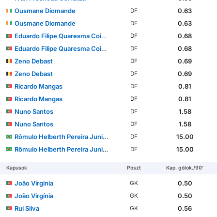
Ousmane Diomande
0.63
DF
Ousmane Diomande
0.63
DF
Eduardo Filipe Quaresma Coimbra Simões
0.68
DF
Eduardo Filipe Quaresma Coimbra Simões
0.68
DF
Zeno Debast
0.69
DF
Zeno Debast
0.69
DF
Ricardo Mangas
0.81
DF
Ricardo Mangas
0.81
DF
Nuno Santos
1.58
DF
Nuno Santos
1.58
DF
Rômulo Helberth Pereira Junior
15.00
DF
Rômulo Helberth Pereira Junior
15.00
DF
Kapusok
Poszt
Kap. gólok./90'
João Virgínia
0.50
GK
João Virgínia
0.50
GK
Rui Silva
0.56
GK