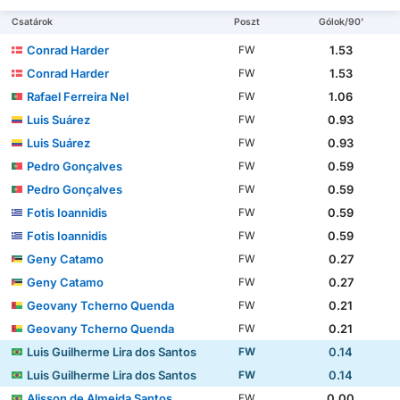
Csatárok
Poszt
Gólok/90'
Conrad Harder
1.53
FW
Conrad Harder
1.53
FW
Rafael Ferreira Nel
1.06
FW
Luis Suárez
0.93
FW
Luis Suárez
0.93
FW
Pedro Gonçalves
0.59
FW
Pedro Gonçalves
0.59
FW
Fotis Ioannidis
0.59
FW
Fotis Ioannidis
0.59
FW
Geny Catamo
0.27
FW
Geny Catamo
0.27
FW
Geovany Tcherno Quenda
0.21
FW
Geovany Tcherno Quenda
0.21
FW
Luis Guilherme Lira dos Santos
0.14
FW
Luis Guilherme Lira dos Santos
0.14
FW
Alisson de Almeida Santos
0.00
FW