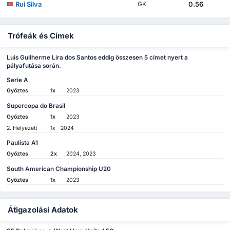
Rui Silva
0.56
GK
Trófeák és Címek
Luis Guilherme Lira dos Santos eddig összesen 5 címet nyert a
pályafutása során.
Serie A
Győztes
1x
2023
Supercopa do Brasil
Győztes
1x
2023
2. Helyezett
1x
2024
Paulista A1
Győztes
2x
2024, 2023
South American Championship U20
Győztes
1x
2023
Átigazolási Adatok