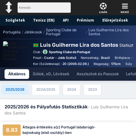
LIGÁK
MENÜ
Szögletek
Tenisz (EN)
API
Prémium
Előrejelzések
Sporting Clube de
Luis Guilherme Lira dos
Portugália
/
Játékosok
/
/
Portugal
Santos
Luis Guilherme Lira dos Santos
Statiszt.
Club :
Sporting Clube de Portugal
Poszt :
Csatár - Jobb Szélső
Nemzetiség :
Brazil
Birthplace :
Br
Kor (Születésnap) :
20 (2006.02.09.)
Magasság :
175cm
Súly :
Általános
Gólok, xG, Lövések
Asszisztok és Passzok
Lefu
2025/2026
2024/2025
2024
2023
2025/2026 és Pályafutás Statisztikák
- Luis Guilherme Lira
dos Santos
Átlagos értékelés a(z) Portugál labdarúgó-
6.83
bajnokság (első osztály)-ben