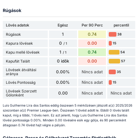
Rúgások
Lövés adatok
Egész
Per 90 Perc
percentil
1
0.74
Rúgások
38
0
0.00
Kapura lövések
15
/ 1
1
0.74
Kapu mellé lövések
54
/ 1
0 idők
0.00
Kapufát Talált
57
Lövések átváltási
0.00%
Nincs adat
35
aránya
0.00%
Nincs adat
Lövés Pontosság
15
Lövések Szerzett
0.00
Nincs adat
Nincs adat
Gólonként
Luis Guilherme Lira dos Santos eddig összesen 5 mérkőzésen játszott a(z) 2025/2026
szezonban a(z) Premier League-ben. Összesen 1 lövést adott le. Ebből 0 lövés talált
kaput, míg a többi, 1 lövés nem. Ez azt jelenti, hogy Luis Guilherme Lira dos Santos
lövési pontossága 0.00%. Minden 0.00 lövésére esik egy gólja, és 90 percenként
átlagosan 0.74 lövést hajt végre a pályán.
Gólpassz, Passz és Gólhelyzet Teremtés Statisztikák