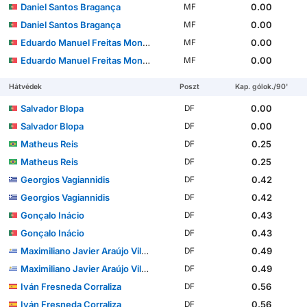
Daniel Santos Bragança
0.00
MF
Daniel Santos Bragança
0.00
MF
Eduardo Manuel Freitas Monteiro Ferreira Felicíssimo
0.00
MF
Eduardo Manuel Freitas Monteiro Ferreira Felicíssimo
0.00
MF
Hátvédek
Poszt
Kap. gólok./90'
Salvador Blopa
0.00
DF
Salvador Blopa
0.00
DF
Matheus Reis
0.25
DF
Matheus Reis
0.25
DF
Georgios Vagiannidis
0.42
DF
Georgios Vagiannidis
0.42
DF
Gonçalo Inácio
0.43
DF
Gonçalo Inácio
0.43
DF
Maximiliano Javier Araújo Vilches
0.49
DF
Maximiliano Javier Araújo Vilches
0.49
DF
Iván Fresneda Corraliza
0.56
DF
Iván Fresneda Corraliza
0.56
DF