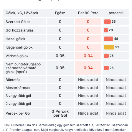
Gólok, xG, Lövések
Egész
Per 90 Perc
percentil
0
0
Szerzett Gólok
35
0
0
Gól hozzájárulás
20
0
0
Hazai gólok
48
0
0
Idegenbeli gólok
53
0.05
0.04
Várható gólok
25
Nem büntetőrúgásból
0.05
0.04
származó várható
25
gólok (npxG)
0
Nincs adat
Nincs adat
Büntetők
0
Nincs adat
Nincs adat
Mesterhármas
0
Nincs adat
Nincs adat
3 vagy több gól
0
Nincs adat
Nincs adat
2 vagy több gól
0 Percek
Nincs adat
Nincs adat
Percek per Gól
per Gól
Luis Guilherme Lira dos Santos eddig egy gólt sem szerzett a(z) 2025/2026 szezonban
a(z) Premier League-ben. Majd meglátjuk, hogyan teljesít a következő mérkőzéseken.