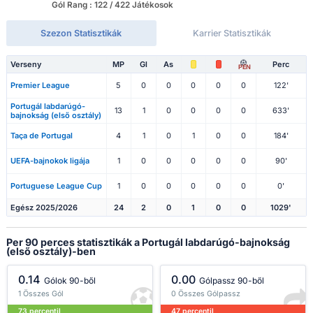
Gól Rang : 122 / 422 Játékosok
Szezon Statisztikák
Karrier Statisztikák
Verseny
MP
Gl
As
Perc
PEN
Premier League
5
0
0
0
0
0
122'
Portugál labdarúgó-
13
1
0
0
0
0
633'
bajnokság (első osztály)
Taça de Portugal
4
1
0
1
0
0
184'
UEFA-bajnokok ligája
1
0
0
0
0
0
90'
Portuguese League Cup
1
0
0
0
0
0
0'
Egész 2025/2026
24
2
0
1
0
0
1029'
Per 90 perces statisztikák a Portugál labdarúgó-bajnokság
(első osztály)-ben
0.14
0.00
Gólok 90-ből
Gólpassz 90-ből
1 Összes Gól
0 Összes Gólpassz
73 percentil
47 percentil