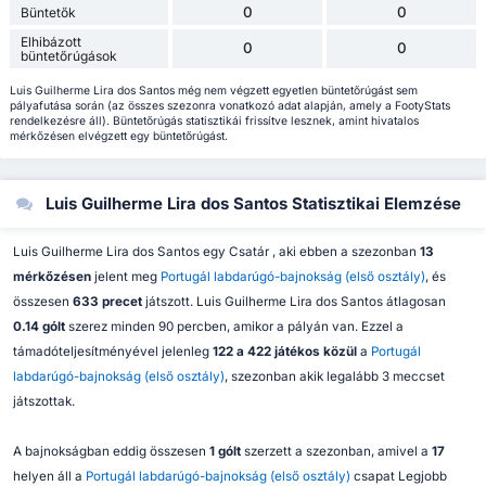
0
0
Büntetők
Elhibázott
0
0
büntetőrúgások
Luis Guilherme Lira dos Santos még nem végzett egyetlen büntetőrúgást sem
pályafutása során (az összes szezonra vonatkozó adat alapján, amely a FootyStats
rendelkezésre áll). Büntetőrúgás statisztikái frissítve lesznek, amint hivatalos
mérkőzésen elvégzett egy büntetőrúgást.
Luis Guilherme Lira dos Santos Statisztikai Elemzése
Luis Guilherme Lira dos Santos egy Csatár , aki ebben a szezonban
13
mérkőzésen
jelent meg
Portugál labdarúgó-bajnokság (első osztály)
, és
összesen
633 precet
játszott. Luis Guilherme Lira dos Santos átlagosan
0.14 gólt
szerez minden 90 percben, amikor a pályán van. Ezzel a
támadóteljesítményével jelenleg
122 a 422 játékos közül
a
Portugál
labdarúgó-bajnokság (első osztály)
, szezonban akik legalább 3 meccset
játszottak.
A bajnokságban eddig összesen
1 gólt
szerzett a szezonban, amivel a
17
helyen áll a
Portugál labdarúgó-bajnokság (első osztály)
csapat Legjobb