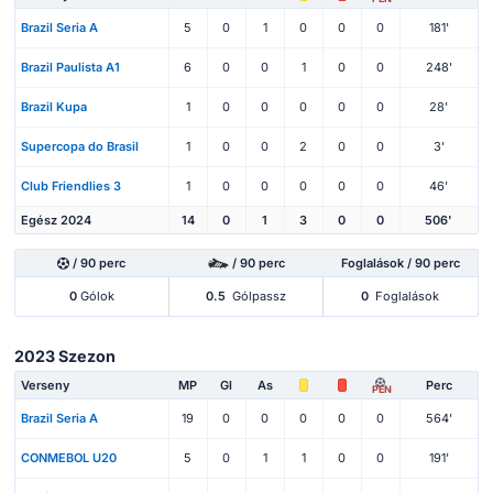
Brazil Seria A
5
0
1
0
0
0
181'
Brazil Paulista A1
6
0
0
1
0
0
248'
Brazil Kupa
1
0
0
0
0
0
28'
Supercopa do Brasil
1
0
0
2
0
0
3'
Club Friendlies 3
1
0
0
0
0
0
46'
Egész 2024
14
0
1
3
0
0
506'
/ 90 perc
/ 90 perc
Foglalások / 90 perc
0
Gólok
0.5
Gólpassz
0
Foglalások
2023 Szezon
Verseny
MP
Gl
As
Perc
PEN
Brazil Seria A
19
0
0
0
0
0
564'
CONMEBOL U20
5
0
1
1
0
0
191'