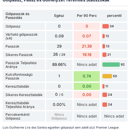
Gólpasszok és
Egész
Per 90 Perc
percentil
Passzolás
0
0
Gólpassz
34
Várható gólpasszok
0.09
0.07
12
(xA)
29
21.39
Passzok
13
26
19.18
Sikeres Passzok
21
/ 29
Passzok Teljesítési
89.66%
Nincs adat
92
Aránya
Kulcsfontosságú
1
0.74
50
Passzok
0
0.00
Keresztlabdák
11
0
0.00
Sikeres Keresztlabdák
24
/ 0
Keresztlabdák
0.00%
Nincs adat
24
Teljesítési Aránya
Percekenkénti
Nincs
Nincs adat
Nincs adat
Gólpassz
Gólpassz
Luis Guilherme Lira dos Santos egyetlen gólpasszt sem adott a(z) Premier League