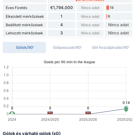
€1,794,000
Éves Fizetés
Nincs adat
13
1
Elkezdett mérkőzések
Nincs adat
0
4
Nincs adat
Beállított mérkőzések
Nincs adat
3
Nincs adat
Lehozott mérkőzések
Nincs adat
Gólok/90'
Gólpasszok/90'
Gól hozzájárulás/90'
Gólok és várható gólok (xG)