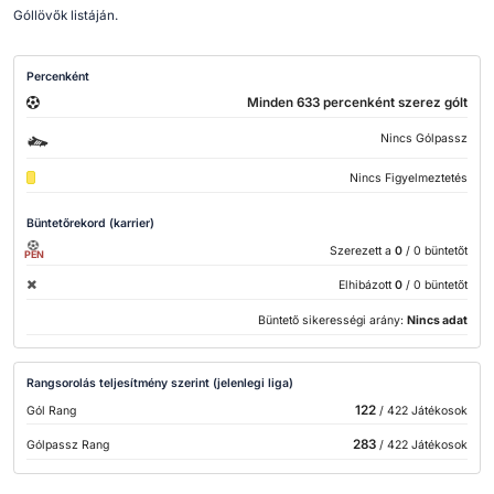
Góllövők listáján.
Percenként
Minden 633 percenként szerez gólt
Nincs Gólpassz
Nincs Figyelmeztetés
Büntetőrekord (karrier)
Szerezett a
0
/ 0 büntetőt
PEN
Elhibázott
0
/ 0 büntetőt
Büntető sikerességi arány:
Nincs adat
Rangsorolás teljesítmény szerint (jelenlegi liga)
122
Gól Rang
/ 422 Játékosok
283
Gólpassz Rang
/ 422 Játékosok