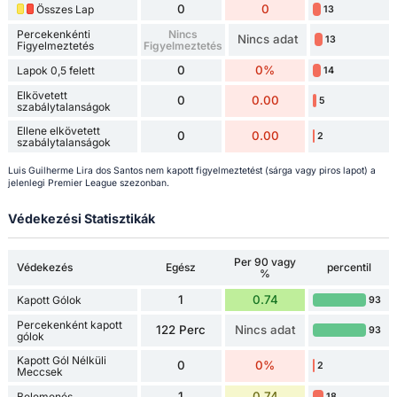
0
0
Összes Lap
13
Percekenkénti
Nincs
Nincs adat
13
Figyelmeztetés
Figyelmeztetés
0
0%
Lapok 0,5 felett
14
Elkövetett
0
0.00
5
szabálytalanságok
Ellene elkövetett
0
0.00
2
szabálytalanságok
Luis Guilherme Lira dos Santos nem kapott figyelmeztetést (sárga vagy piros lapot) a
jelenlegi Premier League szezonban.
Védekezési Statisztikák
Per 90 vagy
Védekezés
Egész
percentil
%
1
0.74
Kapott Gólok
93
Percekenként kapott
122 Perc
Nincs adat
93
gólok
Kapott Gól Nélküli
0
0%
2
Meccsek
1
0.74
Belemenés
18