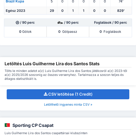
Brazil Kupa
5
0
0
0
0
0
74'
Egész 2023
29
0
1
1
0
0
829'
/ 90 perc
/ 90 perc
Foglalások / 90 perc
0
Gólok
0
Gólpassz
0
Foglalások
Letöltés Luis Guilherme Lira dos Santos Stats
Tölts le minden adatot a(z) Luis Guilherme Lira dos Santos játékosról a(z) 2023-től
a(z) 2025/2026 szezonig az összes versenyhez. Tartalmazza a szezon teljes és
átlagos statisztikáit is.
CSV letöltése (1 Credit)
Letölthető ingyenes minta CSV »
Sporting CP Csapat
Luis Guilherme Lira dos Santos csapattársai klubszinten