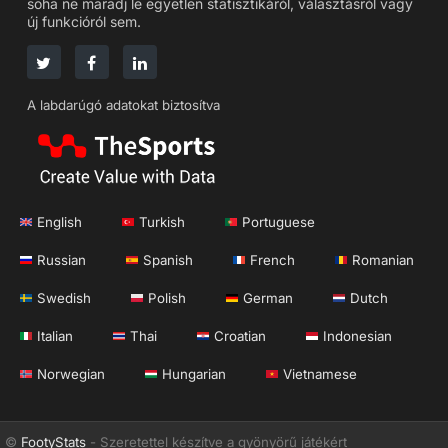
soha ne maradj le egyetlen statisztikáról, választásról vagy
új funkcióról sem.
A labdarúgó adatokat biztosítva
English
Turkish
Portuguese
Russian
Spanish
French
Romanian
Swedish
Polish
German
Dutch
Italian
Thai
Croatian
Indonesian
Norwegian
Hungarian
Vietnamese
©
FootyStats
- Szeretettel készítve a gyönyörű játékért