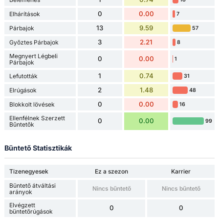
0
0.00
Elhárítások
7
13
9.59
Párbajok
57
3
2.21
Győztes Párbajok
8
Megnyert Légbeli
0
0.00
1
Párbajok
1
0.74
Lefutották
31
2
1.48
Elrúgások
48
0
0.00
Blokkolt lövések
16
Ellenfélnek Szerzett
0
0.00
99
Bűntetők
Büntető Statisztikák
Tizenegyesek
Ez a szezon
Karrier
Büntető átváltási
Nincs bűntető
Nincs bűntető
arányok
Elvégzett
0
0
büntetőrúgások