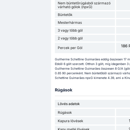
Nem büntetőrúgásból származó
várható gólok (npxG)
Büntetők
Mesterhármas
3 vagy több gól
2 vagy több gól
186 
Percek per Gól
Guilherme Schettine Guimarães eddig összesen 17 mé
Ebből 6 gólt szerzett. Otthon 3 gólt, míg idegenben 3
Guilherme Schettine Guimarães összesen 8 G/A (gólo
0.65 90 percenként. Nem büntetőből származó várhat
Schettine Guimarães npxG kimenete 4.39, ami a Kínai
Rúgások
Lövés adatok
Rúgások
Kapura lövések
Kapu mellé lövések