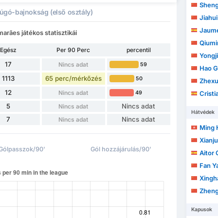
Sheng
úgó-bajnokság (első osztály)
Jiahu
Jaume
arães játékos statisztikái
Qiumi
Egész
Per 90 Perc
percentil
Yongji
17
Nincs adat
59
Hao 
1113
65 perc/mérkőzés
50
Zhexu
12
Nincs adat
49
Cristia
5
Nincs adat
Nincs adat
Hátvédek
7
Nincs adat
Nincs adat
Ming 
Xianj
Gólpasszok/90'
Gól hozzájárulás/90'
Aitor 
Fan Y
Xingh
Zhen
Kapusok