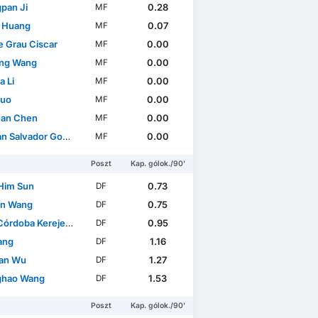
pan Ji
0.28
MF
i Huang
0.07
MF
 Grau Ciscar
0.00
MF
ng Wang
0.00
MF
a Li
0.00
MF
Guo
0.00
MF
an Chen
0.00
MF
n Salvador González
0.00
MF
Poszt
Kap. gólok./90'
Him Sun
0.73
DF
un Wang
0.75
DF
Córdoba Kerejeta
0.95
DF
ang
1.16
DF
an Wu
1.27
DF
ghao Wang
1.53
DF
Poszt
Kap. gólok./90'