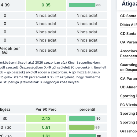
Átiga
4.39
0.35
86
0
Nincs adat
Nincs adat
CD Santa 
0
Nincs adat
Nincs adat
Dibba Al 
0
Nincs adat
Nincs adat
CD Santa 
0
Nincs adat
Nincs adat
CA Paran
Percek per
Nincs adat
Nincs adat
Associac
Gól
Paranaen
rkőzésen játszott a(z) 2026 szezonban a(z) Kínai Szuperliga-ben.
Guarating
 gólt szerzett. Összességében 0.49 gól született 90 percenként. Emellett
de Despo
k + gólpasszok) alkotott ebben a szezonban. A gól hozzájárulásuk
ó gólok száma 90 percenként 0.35. Ez azt jelenti, hogy Guilherme
CA Parana
 Szuperliga játékosainak 86 legjobbjai közé helyezi.
UD Almerí
Sporting 
FC Vizela
Egész
Per 90 Perc
percentil
Sporting 
30
2.42
86
Sporting 
10
0.81
83
/ 30
Grasshopp
20
1.61
88
/ 30