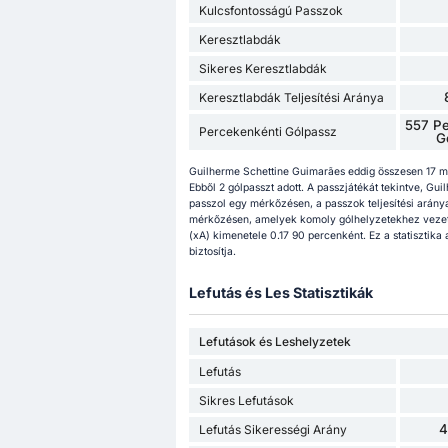
Kulcsfontosságú Passzok
Keresztlabdák
Sikeres Keresztlabdák
Keresztlabdák Teljesítési Aránya
557 Pe
Percekenkénti Gólpassz
G
Guilherme Schettine Guimarães eddig összesen 17 mé
Ebből 2 gólpasszt adott. A passzjátékát tekintve, Gu
passzol egy mérkőzésen, a passzok teljesítési aránya
mérkőzésen, amelyek komoly gólhelyzetekhez vezet
(xA) kimenetele 0.17 90 percenként. Ez a statisztika
biztosítja.
Lefutás és Les Statisztikák
Lefutások és Leshelyzetek
Lefutás
Sikres Lefutások
4
Lefutás Sikerességi Arány