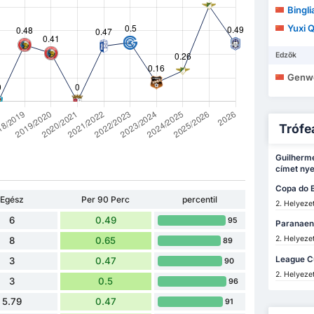
Bingl
Yuxi Q
Edzők
Genwe
Trófe
Guilherm
címet nye
Copa do B
Egész
Per 90 Perc
percentil
2. Helyezet
6
0.49
95
Paranaen
2. Helyezet
8
0.65
89
League C
3
0.47
90
2. Helyezet
3
0.5
96
5.79
0.47
91