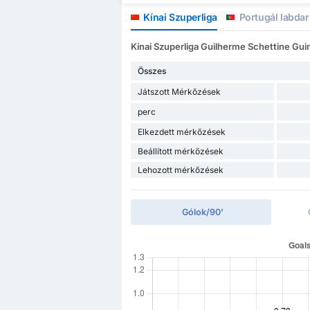
Kínai Szuperliga
Portugál labdar
Kínai Szuperliga Guilherme Schettine Guim
Összes
Játszott Mérkőzések
perc
Elkezdett mérkőzések
Beállított mérkőzések
Lehozott mérkőzések
Gólok/90'