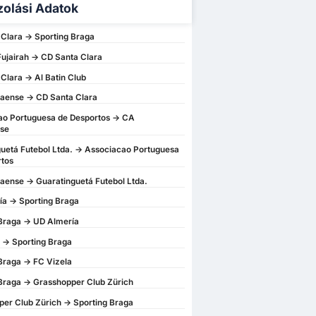
zolási Adatok
Clara -> Sporting Braga
Fujairah -> CD Santa Clara
Clara -> Al Batin Club
aense -> CD Santa Clara
ao Portuguesa de Desportos -> CA
se
uetá Futebol Ltda. -> Associacao Portuguesa
rtos
ense -> Guaratinguetá Futebol Ltda.
a -> Sporting Braga
Braga -> UD Almería
 -> Sporting Braga
Braga -> FC Vizela
Braga -> Grasshopper Club Zürich
er Club Zürich -> Sporting Braga