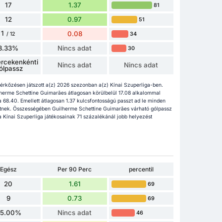
17
1.37
81
12
0.97
51
1
0.08
34
/ 12
8.33%
Nincs adat
30
rcekenkénti
Nincs adat
Nincs adat
ólpassz
rkőzésen játszott a(z) 2026 szezonban a(z) Kínai Szuperliga-ben.
ilherme Schettine Guimarães átlagosan körülbelül 17.08 alkalommal
 68.40. Emellett átlagosan 1.37 kulcsfontosságú passzt ad le minden
nek. Összességében Guilherme Schettine Guimarães várható gólpassz
 a Kínai Szuperliga játékosainak 71 százalékánál jobb helyezést
Egész
Per 90 Perc
percentil
20
1.61
69
9
0.73
69
5.00%
Nincs adat
46