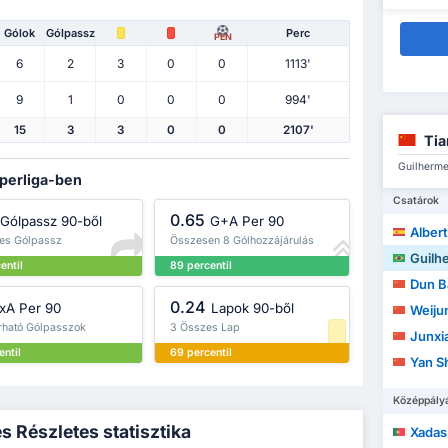
Gólok
Gólpassz
Perc
PEN
6
2
3
0
0
1113'
9
1
0
0
0
994'
15
3
3
0
0
2107'
Tia
Guilherme
uperliga-ben
Csatárok
0.65
Gólpassz 90-ből
G+A Per 90
Albert
es Gólpassz
Összesen 8 Gólhozzájárulás
Guilherme
entil
89 percentil
Dun B
0.24
xA Per 90
Lapok 90-ből
Weiju
árható Gólpasszok
3 Összes Lap
Junxi
entil
69 percentil
Yan S
Középpály
 Részletes statisztika
Xadas