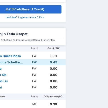
CSV letöltése (1 Credit)
Letölthető ingyenes minta CSV »
njin Teda Csapat
 Schettine Guimarães csapattársai klubszinten
Poszt
Gólok/90'
o Quiles Piosa
0.51
FW
 Schettine Guimarães
0.49
FW
a
0.00
FW
n Xie
0.00
FW
an Liu
0.00
FW
hi
0.00
FW
ások
Poszt
Gólpasszok/90'
0.30
MF