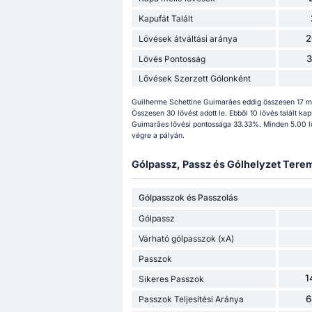
Kapufát Talált
2
Lövések átváltási aránya
Lövés Pontosság
Lövések Szerzett Gólonként
Guilherme Schettine Guimarães eddig összesen 17 mé
Összesen 30 lövést adott le. Ebből 10 lövés talált ka
Guimarães lövési pontossága 33.33%. Minden 5.00 löv
végre a pályán.
Gólpassz, Passz és Gólhelyzet Terem
Gólpasszok és Passzolás
Gólpassz
Várható gólpasszok (xA)
Passzok
1
Sikeres Passzok
6
Passzok Teljesítési Aránya