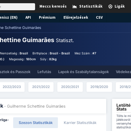
Meccs keresés
Statisztikák
Ligák
enisz (EN)
API
Prémium
Előrejelzések
CSV
me Schettine Guimarães
hettine Guimarães
Statiszt.
Nemzetiség :
Brazil
Birthplace :
Brazil - Brazil
Mez Szám :
#7
10.)
Magasság :
180cm
Súly :
82kg
sztok és Passzok
Lefutás
Lapok és Szabálytalanságok
Védeke
2022/2023
2021/2022
2020/2021
2019/2020
2018/2
Letölt
ák
- Guilherme Schettine Guimarães
Stats
Tölts le 
játékosról
rliga-
Szezon Statisztikák
Karrier Statisztikák
versenyhe
statisztikái