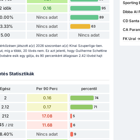
Sporting 
2 idők
0.16
95
Dibba Al 
0.00%
Nincs adat
89
CD Santa 
33.33%
Nincs adat
63
CA Paran
5.00
Nincs adat
Nincs adat
FK Ural -
rkőzésen játszott a(z) 2026 szezonban a(z) Kínai Szuperliga-ben.
put, míg a többi, 20 lövés nem. Ez azt jelenti, hogy Guilherme Schettine
ésére esik egy gólja, és 90 percenként átlagosan 2.42 lövést hajt
tés Statisztikák
Egész
Per 90 Perc
percentil
2
0.16
74
2.12
0.17
71
212
17.08
5
45
11.68
6
/ 212
8.40%
Nincs adat
9