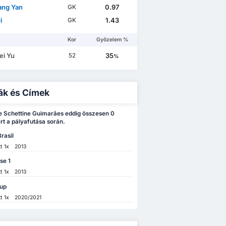
iang Yan
0.97
GK
i
1.43
GK
Kor
Győzelem %
i Yu
35
52
%
ák és Címek
e Schettine Guimarães eddig összesen 0
rt a pályafutása során.
rasil
t
1x
2013
se 1
t
1x
2013
up
t
1x
2020/2021