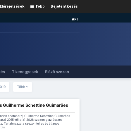
Előrejelzések
Több
Bejelentkezés
API
zés
Tizenegyesek
Előző szezon
019
Több
és Guilherme Schettine Guimarães
minden adatot a(z) Guilherme Schettine Guimarães
 a(z) 2015-től a(z) 2026 szezonig az összes
z. Tartalmazza a szezon teljes és átlagos
t is.