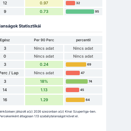
12
0.97
32
9
0.73
95
lanságok Statisztikái
Egész
Per 90 Perc
percentil
3
Nincs adat
Nincs adat
0
Nincs adat
Nincs adat
3
0.24
69
Perc / Lap
Nincs adat
47
3
18%
74
14
1.13
45
16
1.29
64
rkőzésen játszott a(z) 2026 szezonban a(z) Kínai Szuperliga-ben.
 Percekenként átlagosan 1.13 szabálytalanságot követ el.