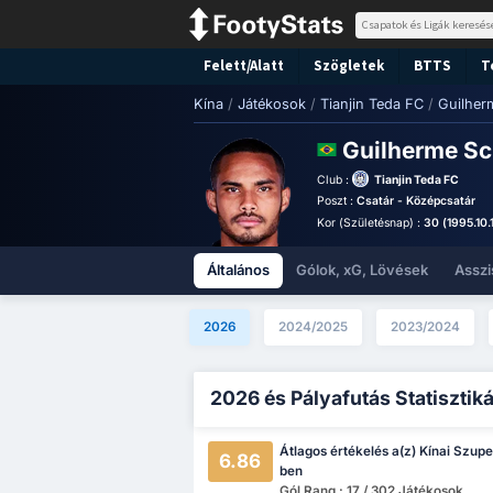
Felett/Alatt
Szögletek
BTTS
T
Kína
/
Játékosok
/
Tianjin Teda FC
/
Guilher
Guilherme Sc
Club :
Tianjin Teda FC
Poszt :
Csatár - Középcsatár
Kor (Születésnap) :
30 (1995.10.
Általános
Gólok, xG, Lövések
Asszi
2026
2024/2025
2023/2024
2026 és Pályafutás Statisztik
Átlagos értékelés a(z) Kínai Szupe
6.86
ben
Gól Rang : 17 / 302 Játékosok