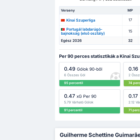
Verseny
MP
17
Kínai Szuperliga
Portugál labdarúgó-
15
bajnokság (első osztály)
Egész 2026
32
Per 90 perces statisztikák a Kínai Sz
0.49
0.16
Gólok 90-ből
6 Összes Gól
2 Össz
95 percentil
74 perc
0.47
0.17
xG Per 90
5.79 Várható Gólok
2.12 V
91 percentil
71 perc
Guilherme Schettine Guimarães