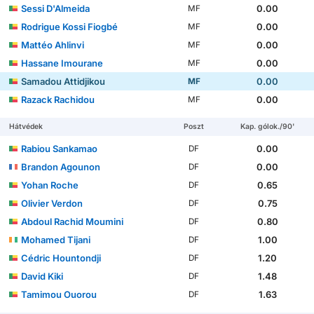
Sessi D'Almeida
0.00
MF
Rodrigue Kossi Fiogbé
0.00
MF
Mattéo Ahlinvi
0.00
MF
Hassane Imourane
0.00
MF
Samadou Attidjikou
0.00
MF
Razack Rachidou
0.00
MF
Hátvédek
Poszt
Kap. gólok./90'
Rabiou Sankamao
0.00
DF
Brandon Agounon
0.00
DF
Yohan Roche
0.65
DF
Olivier Verdon
0.75
DF
Abdoul Rachid Moumini
0.80
DF
Mohamed Tijani
1.00
DF
Cédric Hountondji
1.20
DF
David Kiki
1.48
DF
Tamimou Ouorou
1.63
DF