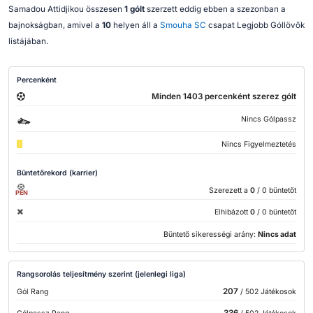
Samadou Attidjikou összesen
1 gólt
szerzett eddig ebben a szezonban a
bajnokságban, amivel a
10
helyen áll a
Smouha SC
csapat Legjobb Góllövők
listájában.
Percenként
Minden 1403 percenként szerez gólt
Nincs Gólpassz
Nincs Figyelmeztetés
Büntetőrekord (karrier)
Szerezett a
0
/ 0 büntetőt
PEN
Elhibázott
0
/ 0 büntetőt
Büntető sikerességi arány:
Nincs adat
Rangsorolás teljesítmény szerint (jelenlegi liga)
207
Gól Rang
/ 502 Játékosok