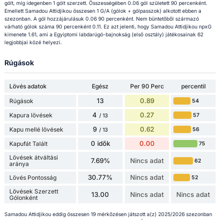
gólt, míg idegenben 1 gólt szerzett. Összességében 0.06 gól született 90 percenként.
Emellett Samadou Attidjikou összesen 1 G/A (gólok + gólpasszok) alkotott ebben a
szezonban. A gól hozzájárulásuk 0.06 90 percenként. Nem büntetőből származó
várható gólok száma 90 percenként 0.11. Ez azt jelenti, hogy Samadou Attidjikou npxG
kimenete 1.61, ami a Egyiptomi labdarúgó-bajnokság (első osztály) játékosainak 62
legjobbjai közé helyezi.
Rúgások
Lövés adatok
Egész
Per 90 Perc
percentil
13
0.89
Rúgások
54
4
0.27
Kapura lövések
57
/ 13
9
0.62
Kapu mellé lövések
56
/ 13
0 idők
0.00
Kapufát Talált
75
Lövések átváltási
7.69%
Nincs adat
62
aránya
30.77%
Nincs adat
Lövés Pontosság
52
Lövések Szerzett
13.00
Nincs adat
Nincs adat
Gólonként
Samadou Attidjikou eddig összesen 19 mérkőzésen játszott a(z) 2025/2026 szezonban