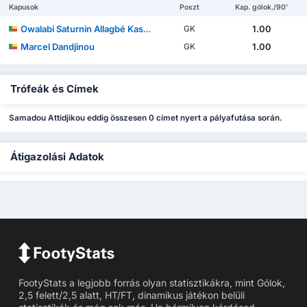
Kapusok
Poszt
Kap. gólok./90'
Owalabi Saturnin Allagbé Kassifa
1.00
GK
Marcel Dandjinou
1.00
GK
Trófeák és Címek
Samadou Attidjikou eddig összesen 0 címet nyert a pályafutása során.
Átigazolási Adatok
FootyStats a legjobb forrás olyan statisztikákra, mint Gólok,
2,5 felett/2,5 alatt, HT/FT, dinamikus játékon belüli