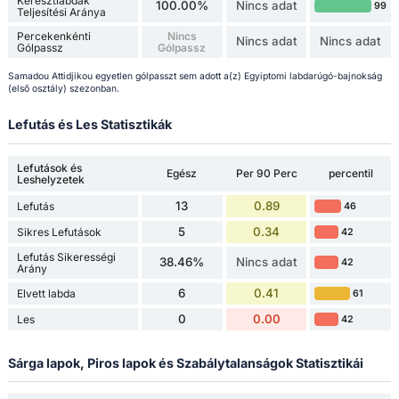
Keresztlabdák
100.00%
Nincs adat
99
Teljesítési Aránya
Percekenkénti
Nincs
Nincs adat
Nincs adat
Gólpassz
Gólpassz
Samadou Attidjikou egyetlen gólpasszt sem adott a(z) Egyiptomi labdarúgó-bajnokság
(első osztály) szezonban.
Lefutás és Les Statisztikák
Lefutások és
Egész
Per 90 Perc
percentil
Leshelyzetek
13
0.89
Lefutás
46
5
0.34
Sikres Lefutások
42
Lefutás Sikerességi
38.46%
Nincs adat
42
Arány
6
0.41
Elvett labda
61
0
0.00
Les
42
Sárga lapok, Piros lapok és Szabálytalanságok Statisztikái