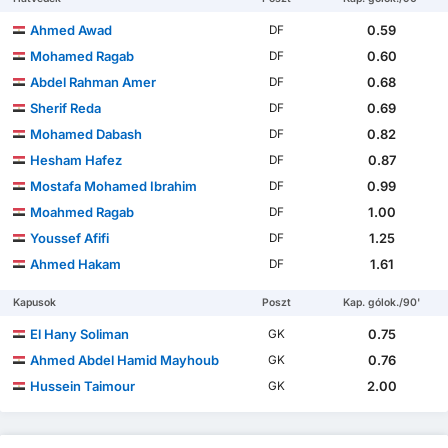
Ahmed Awad
0.59
DF
Mohamed Ragab
0.60
DF
Abdel Rahman Amer
0.68
DF
Sherif Reda
0.69
DF
Mohamed Dabash
0.82
DF
Hesham Hafez
0.87
DF
Mostafa Mohamed Ibrahim
0.99
DF
Moahmed Ragab
1.00
DF
Youssef Afifi
1.25
DF
Ahmed Hakam
1.61
DF
Kapusok
Poszt
Kap. gólok./90'
El Hany Soliman
0.75
GK
Ahmed Abdel Hamid Mayhoub
0.76
GK
Hussein Taimour
2.00
GK