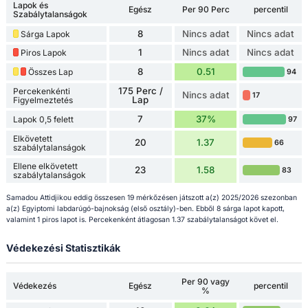
Lapok és
Egész
Per 90 Perc
percentil
Szabálytalanságok
8
Nincs adat
Nincs adat
Sárga Lapok
1
Nincs adat
Nincs adat
Piros Lapok
8
0.51
Összes Lap
94
175 Perc /
Percekenkénti
Nincs adat
17
Lap
Figyelmeztetés
7
37%
Lapok 0,5 felett
97
Elkövetett
20
1.37
66
szabálytalanságok
Ellene elkövetett
23
1.58
83
szabálytalanságok
Samadou Attidjikou eddig összesen 19 mérkőzésen játszott a(z) 2025/2026 szezonban
a(z) Egyiptomi labdarúgó-bajnokság (első osztály)-ben. Ebből 8 sárga lapot kapott,
valamint 1 piros lapot is. Percekenként átlagosan 1.37 szabálytalanságot követ el.
Védekezési Statisztikák
Per 90 vagy
Védekezés
Egész
percentil
%