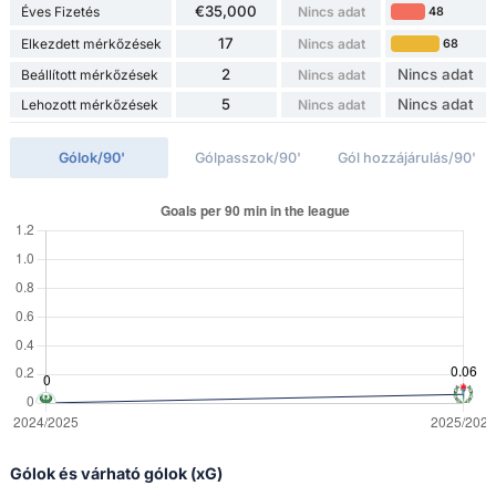
€35,000
Éves Fizetés
Nincs adat
48
17
Elkezdett mérkőzések
Nincs adat
68
2
Nincs adat
Beállított mérkőzések
Nincs adat
5
Nincs adat
Lehozott mérkőzések
Nincs adat
Gólok/90'
Gólpasszok/90'
Gól hozzájárulás/90'
Gólok és várható gólok (xG)