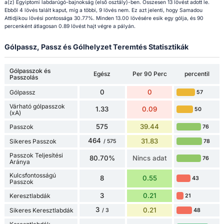
a(z) Egyiptomi labdarúgó-bajnokság (első osztály)-ben. Összesen 13 lövést adott le.
Ebből 4 lövés talált kaput, míg a többi, 9 lövés nem. Ez azt jelenti, hogy Samadou
Attidjikou lövési pontossága 30.77%. Minden 13.00 lövésére esik egy gólja, és 90
percenként átlagosan 0.89 lövést hajt végre a pályán.
Gólpassz, Passz és Gólhelyzet Teremtés Statisztikák
Gólpasszok és
Egész
Per 90 Perc
percentil
Passzolás
0
0
Gólpassz
57
Várható gólpasszok
1.33
0.09
50
(xA)
575
39.44
Passzok
76
464
31.83
Sikeres Passzok
78
/ 575
Passzok Teljesítési
80.70%
Nincs adat
76
Aránya
Kulcsfontosságú
8
0.55
43
Passzok
3
0.21
Keresztlabdák
21
3
0.21
Sikeres Keresztlabdák
48
/ 3