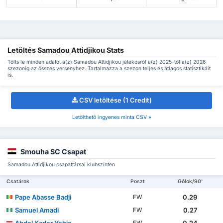
Letöltés Samadou Attidjikou Stats
Tölts le minden adatot a(z) Samadou Attidjikou játékosról a(z) 2025-től a(z) 2026
szezonig az összes versenyhez. Tartalmazza a szezon teljes és átlagos statisztikáit
is.
CSV letöltése (1 Credit)
Letölthető ingyenes minta CSV »
Smouha SC Csapat
Samadou Attidjikou csapattársai klubszinten
Csatárok
Poszt
Gólok/90'
Pape Abasse Badji
0.29
FW
Samuel Amadi
0.27
FW
Abdel Kader Yehia
0.24
FW