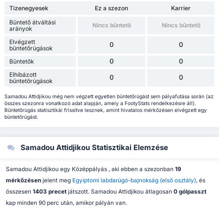
Tizenegyesek
Ez a szezon
Karrier
Büntető átváltási
Nincs bűntető
Nincs bűntető
arányok
Elvégzett
0
0
büntetőrúgások
0
0
Büntetők
Elhibázott
0
0
büntetőrúgások
Samadou Attidjikou még nem végzett egyetlen büntetőrúgást sem pályafutása során (az
összes szezonra vonatkozó adat alapján, amely a FootyStats rendelkezésre áll).
Büntetőrúgás statisztikái frissítve lesznek, amint hivatalos mérkőzésen elvégzett egy
büntetőrúgást.
Samadou Attidjikou Statisztikai Elemzése
Samadou Attidjikou egy Középpályás , aki ebben a szezonban
19
mérkőzésen
jelent meg
Egyiptomi labdarúgó-bajnokság (első osztály)
, és
összesen
1403 precet
játszott. Samadou Attidjikou átlagosan
0 gólpasszt
kap minden 90 perc után, amikor pályán van.