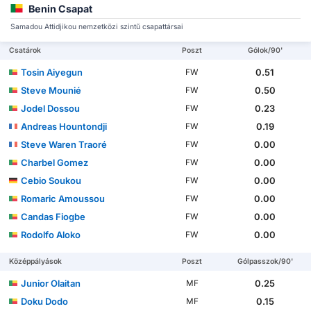
Benin Csapat
Samadou Attidjikou nemzetközi szintű csapattársai
Csatárok
Poszt
Gólok/90'
Tosin Aiyegun
0.51
FW
Steve Mounié
0.50
FW
Jodel Dossou
0.23
FW
Andreas Hountondji
0.19
FW
Steve Waren Traoré
0.00
FW
Charbel Gomez
0.00
FW
Cebio Soukou
0.00
FW
Romaric Amoussou
0.00
FW
Candas Fiogbe
0.00
FW
Rodolfo Aloko
0.00
FW
Középpályások
Poszt
Gólpasszok/90'
Junior Olaitan
0.25
MF
Doku Dodo
0.15
MF