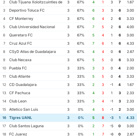
Club Tijuana Xoloitzcuintles de Caliente
2
3
67%
4
1
3
7
1.67
Deportivo Toluca FC
3
3
67%
6
3
3
6
3.00
CF Monterrey
4
3
67%
6
4
2
6
3.33
Club Universidad Nacional
5
3
67%
7
5
2
6
4.00
Queretaro FC
6
3
67%
5
4
1
6
3.00
Cruz Azul FC
7
3
67%
7
6
1
6
4.33
CSyD Atlas de Guadalajara
8
3
67%
4
4
0
6
2.67
Club Necaxa
9
3
67%
5
5
0
6
3.33
Puebla FC
10
3
33%
3
3
0
4
2.00
Club Atlante
11
3
33%
5
5
0
4
3.33
CD Guadalajara
12
3
33%
2
3
-1
4
1.67
CF Pachuca
13
3
33%
4
3
1
3
2.33
Club Leon
14
3
33%
3
4
-1
3
2.33
Atletico San Luis
15
3
0%
4
5
-1
2
3.00
Tigres UANL
16
3
0%
5
8
-3
1
4.33
Club Santos Laguna
17
3
0%
2
7
-5
0
3.00
FC Juarez
18
3
0%
1
7
-6
0
2.67