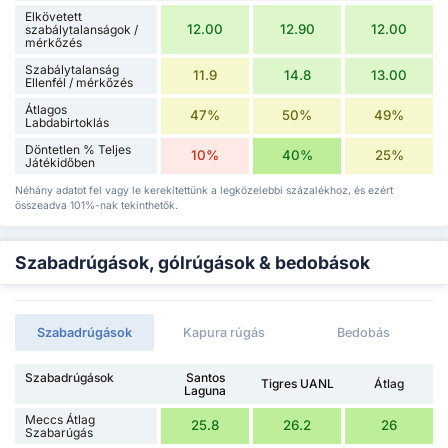
Elkövetett
12.00
12.90
12.00
szabálytalanságok /
mérkőzés
Szabálytalanság
11.9
14.8
13.00
Ellenfél / mérkőzés
Átlagos
47%
50%
49%
Labdabirtoklás
Döntetlen % Teljes
10%
40%
25%
Játékidőben
Néhány adatot fel vagy le kerekítettünk a legközelebbi százalékhoz, és ezért
összeadva 101%-nak tekinthetők.
Szabadrúgások, gólrúgások & bedobások
Szabadrúgások
Kapura rúgás
Bedobás
Szabadrúgások
Santos
Tigres UANL
Átlag
Laguna
Meccs Átlag
25.8
26.2
26
Szabarúgás