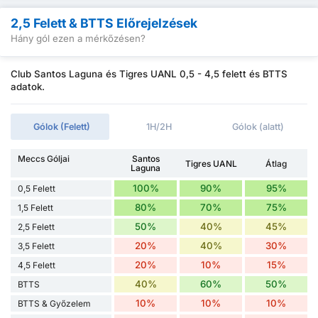
2,5 Felett & BTTS Előrejelzések
Hány gól ezen a mérkőzésen?
Club Santos Laguna és Tigres UANL 0,5 - 4,5 felett és BTTS
adatok.
Gólok (Felett)
1H/2H
Gólok (alatt)
Meccs Góljai
Santos
Tigres UANL
Átlag
Laguna
100%
90%
95%
0,5 Felett
80%
70%
75%
1,5 Felett
50%
40%
45%
2,5 Felett
20%
40%
30%
3,5 Felett
20%
10%
15%
4,5 Felett
40%
60%
50%
BTTS
10%
10%
10%
BTTS & Győzelem