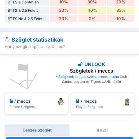
10%
30%
20%
BTTS & Döntetlen
30%
40%
35%
BTTS & 2,5 Felett
20%
0%
10%
BTTS No & 2,5 Felett
Szöglet statisztikák
Hány szögletrúgásra kerül sor?
UNLOCK
Szögletek / meccs
* Szögletek átlagos száma meccsenként
Club
Santos Laguna és Tigres UANL között
/ meccs
/ meccs
Elnyert Szögletek
Elnyert Szögletek
Összes Szöglet
1H/2H