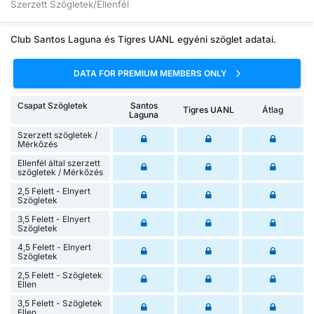
Szerzett Szögletek/Ellenfél
Club Santos Laguna és Tigres UANL egyéni szöglet adatai.
DATA FOR PREMIUM MEMBERS ONLY
Csapat Szögletek
Santos
Tigres UANL
Átlag
Laguna
Szerzett szögletek /
Mérkőzés
Ellenfél által szerzett
szögletek / Mérkőzés
2,5 Felett - Elnyert
Szögletek
3,5 Felett - Elnyert
Szögletek
4,5 Felett - Elnyert
Szögletek
2,5 Felett - Szögletek
Ellen
3,5 Felett - Szögletek
Ellen