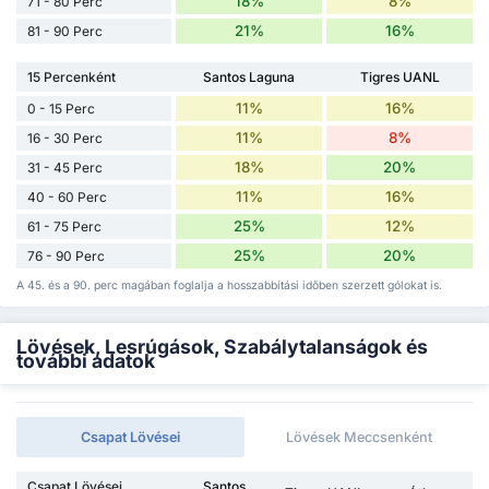
18%
8%
71 - 80 Perc
21%
16%
81 - 90 Perc
15 Percenként
Santos Laguna
Tigres UANL
11%
16%
0 - 15 Perc
11%
8%
16 - 30 Perc
18%
20%
31 - 45 Perc
11%
16%
40 - 60 Perc
25%
12%
61 - 75 Perc
25%
20%
76 - 90 Perc
A 45. és a 90. perc magában foglalja a hosszabbítási időben szerzett gólokat is.
Lövések, Lesrúgások, Szabálytalanságok és
további adatok
Csapat Lövései
Lövések Meccsenként
Csapat Lövései
Santos