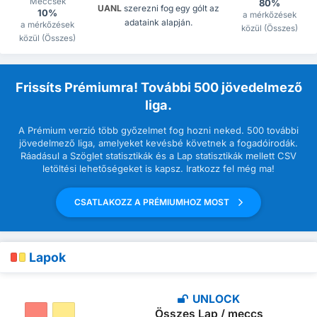
Meccsek
80%
UANL
szerezni fog egy gólt az
10%
a mérkőzések
adataink alapján.
a mérkőzések
közül (Összes)
közül (Összes)
Frissíts Prémiumra! További 500 jövedelmező
liga.
A Prémium verzió több győzelmet fog hozni neked. 500 további
jövedelmező liga, amelyeket kevésbé követnek a fogadóirodák.
Ráadásul a Szöglet statisztikák és a Lap statisztikák mellett CSV
letöltési lehetőségeket is kapsz. Iratkozz fel még ma!
CSATLAKOZZ A PRÉMIUMHOZ MOST
Lapok
UNLOCK
Összes Lap / meccs