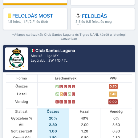
FELOLDÁS MOST
FELOLDÁS
1.5 feletti, 1.FI/2.FI és több
8.5 és 9.5 felett és még
több
*Átlagos statisztikák Club Santos Laguna és Tigres UANL között a jelenlegi
szezonban
Club Santos Laguna
Mexikó - Liga MX
Legújabb : 2W / 1D / 7L
Forma
Eredmények
PPG
Összes
0.70
W
L
L
L
L
Hazai
1.40
W
D
L
W
L
Vendég
0.00
L
L
L
L
L
Statiszt.
Összes
Hazai
Vendég
Győzelem %
20%
40%
0%
Átl.
2.80
2.00
3.60
Gólt szerzett
1.00
1.20
0.80
Kapott Gól
1.80
0.80
2.80