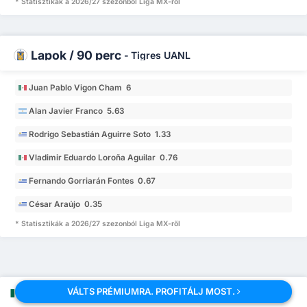
* Statisztikák a 2026/27 szezonból Liga MX-ről
Lapok / 90 perc
-
Tigres UANL
Juan Pablo Vigon Cham 6
Alan Javier Franco 5.63
Rodrigo Sebastián Aguirre Soto 1.33
Vladimir Eduardo Loroña Aguilar 0.76
Fernando Gorriarán Fontes 0.67
César Araújo 0.35
* Statisztikák a 2026/27 szezonból Liga MX-ről
VÁLTS PRÉMIUMRA. PROFITÁLJ MOST.
Liga MX Táblázat