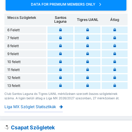
DATA FOR PREMIUM MEMBERS ONLY
Meccs Szögletek
Santos
Tigres UANL
Átlag
Laguna
6 Felett
7 felett
8 felett
9 felett
10 felett
11 felett
12 felett
13 felett
Club Santos Laguna és Tigres UANL mérkőzésen szerzett összes szögleteinek
száma. A ligán belüli átlag a Liga MX 2026/2027 szezonban, 27 mérkőzésen át.
Liga MX Szöglet Statisztikák
Csapat Szögletek