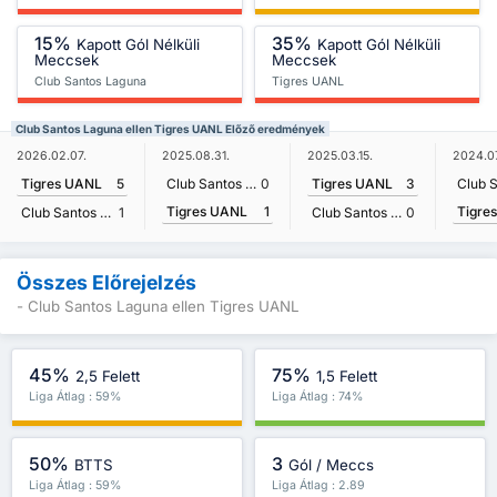
15%
35%
Kapott Gól Nélküli
Kapott Gól Nélküli
Meccsek
Meccsek
Club Santos Laguna
Tigres UANL
Club Santos Laguna ellen Tigres UANL Előző eredmények
2026.02.07.
2025.08.31.
2025.03.15.
2024.07
Tigres UANL
5
Club Santos Laguna
0
Tigres UANL
3
Tigres UANL
1
Tigre
Club Santos Laguna
1
Club Santos Laguna
0
Összes Előrejelzés
- Club Santos Laguna ellen Tigres UANL
45%
75%
2,5 Felett
1,5 Felett
Liga Átlag : 59%
Liga Átlag : 74%
50%
3
BTTS
Gól / Meccs
Liga Átlag : 59%
Liga Átlag : 2.89