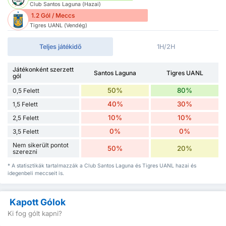
Club Santos Laguna (Hazai)
1.2 Gól / Meccs
Tigres UANL (Vendég)
Teljes játékidő
1H/2H
Játékonként szerzett
Santos Laguna
Tigres UANL
gól
50%
80%
0,5 Felett
40%
30%
1,5 Felett
10%
10%
2,5 Felett
0%
0%
3,5 Felett
Nem sikerült pontot
50%
20%
szerezni
* A statisztikák tartalmazzák a Club Santos Laguna és Tigres UANL hazai és
idegenbeli meccseit is.
Kapott Gólok
Ki fog gólt kapni?