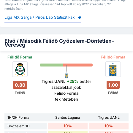
átlaga a Liga MX átlaga. Összesen 124 lap volt 2026/2027 szezonban, 27
mérkőzésen.
Liga MX Sárga / Piros Lap Statisztikák
Első / Második Félidő Győzelem-Döntetlen-
Vereség
Félidő Forma
Félidő Forma
Tigres UANL
+25%
better
0.80
1.00
százalékkal jobb
Félidő
Félidő
Félidő Forma
tekintetében
1H/2H Forma
Santos Laguna
Tigres UANL
10%
10%
Győzelem 1H