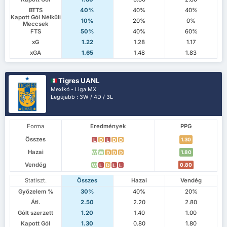
BTTS
40%
40%
40%
Kapott Gól Nélküli
10%
20%
0%
Meccsek
FTS
50%
40%
60%
xG
1.22
1.28
1.17
xGA
1.65
1.48
1.83
Tigres UANL
Mexikó - Liga MX
Legújabb : 3W / 4D / 3L
Forma
Eredmények
PPG
Összes
1.30
L
D
L
D
D
Hazai
1.80
W
W
D
D
D
Vendég
0.80
W
L
D
L
L
Statiszt.
Összes
Hazai
Vendég
Győzelem %
30%
40%
20%
Átl.
2.50
2.20
2.80
Gólt szerzett
1.20
1.40
1.00
Kapott Gól
1.30
0.80
1.80