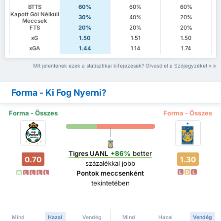
BTTS
60%
60%
60%
Kapott Gól Nélküli
30%
40%
20%
Meccsek
FTS
20%
20%
20%
xG
1.50
1.51
1.50
xGA
1.44
1.14
1.74
Mit jelentenek ezek a statisztikai kifejezések? Olvasd el a Szójegyzéket
Forma - Ki Fog Nyerni?
Forma - Összes
Forma - Összes
Tigres UANL
+86%
better
0.70
1.30
százalékkal jobb
L
D
L
Pontok meccsenként
W
L
L
L
L
tekintetében
Mind
Hazai
Vendég
Mind
Hazai
Vendég