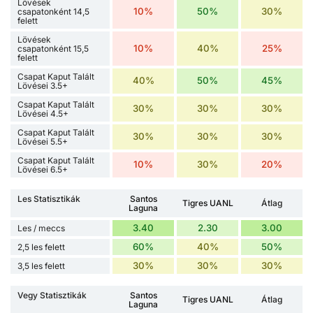
Lövések
10%
50%
30%
csapatonként 14,5
felett
Lövések
10%
40%
25%
csapatonként 15,5
felett
Csapat Kaput Talált
40%
50%
45%
Lövései 3.5+
Csapat Kaput Talált
30%
30%
30%
Lövései 4.5+
Csapat Kaput Talált
30%
30%
30%
Lövései 5.5+
Csapat Kaput Talált
10%
30%
20%
Lövései 6.5+
Les Statisztikák
Santos
Tigres UANL
Átlag
Laguna
3.40
2.30
3.00
Les / meccs
60%
40%
50%
2,5 les felett
30%
30%
30%
3,5 les felett
Vegy Statisztikák
Santos
Tigres UANL
Átlag
Laguna