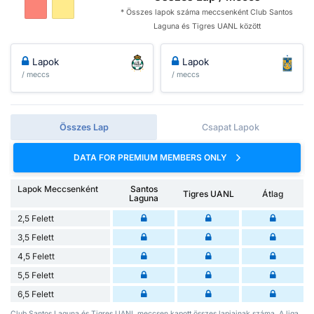
* Összes lapok száma meccsenként Club Santos
Laguna és Tigres UANL között
Lapok
Lapok
/ meccs
/ meccs
Összes Lap
Csapat Lapok
DATA FOR PREMIUM MEMBERS ONLY
Lapok Meccsenként
Santos
Tigres UANL
Átlag
Laguna
2,5 Felett
3,5 Felett
4,5 Felett
5,5 Felett
6,5 Felett
Club Santos Laguna és Tigres UANL meccsen kapott összes lapjainak száma. A liga