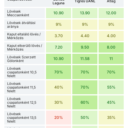
Tigres UANL
Átlag
Laguna
Lövések
10.90
13.90
12.00
Meccsenként
Lövések átváltási
9%
9%
9%
aránya
Kaput eltaláló lövés /
3.70
4.40
4.00
Mérkőzés
Kaput elkerülő lövés /
7.20
9.50
8.00
Mérkőzés
Lövések Szerzett
10.90
11.58
11
Gólonként
Lövések
70%
70%
70%
csapatonként 10,5
felett
Lövések
40%
70%
55%
csapatonként 11,5
felett
Lövések
30%
60%
45%
csapatonként 12,5
felett
Lövések
20%
50%
35%
csapatonként 13,5
felett