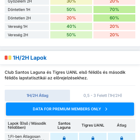
30%
20%
Győzelem 2H
50%
70%
Döntetlen 1H
20%
60%
Döntetlen 2H
40%
20%
Vereség 1H
50%
20%
Vereség 2H
1H/2H Lapok
Club Santos Laguna és Tigres UANL első félidős és második
félidős lapstatisztikái az előrejelzésekhez.
1H/2H Átlag
0,5 - 3 Felett (1H/2H)
DATA FOR PREMIUM MEMBERS ONLY
Lapok (Első / Második
Santos
Tigres UANL
Átlag
félidőben)
Laguna
1.FI-ben Átlagosan