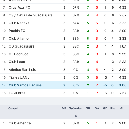
Cruz Azul FC
7
3
67%
7
6
1
6
4.33
CSyD Atlas de Guadalajara
8
3
67%
4
4
0
6
2.67
Club Necaxa
9
3
67%
5
5
0
6
3.33
Puebla FC
10
3
33%
3
3
0
4
2.00
Club Atlante
11
3
33%
5
5
0
4
3.33
CD Guadalajara
12
3
33%
2
3
-1
4
1.67
CF Pachuca
13
3
33%
4
3
1
3
2.33
Club Leon
14
3
33%
3
4
-1
3
2.33
Atletico San Luis
15
3
0%
4
5
-1
2
3.00
Tigres UANL
16
3
0%
5
8
-3
1
4.33
Club Santos Laguna
17
3
0%
2
7
-5
0
3.00
FC Juarez
18
3
0%
1
7
-6
0
2.67
Csapat
MP
Győzelem
GF
GA
GD
Pts
Átl.
%
Club America
1
3
67%
5
1
4
7
2.00