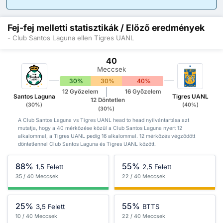
Fej-fej melletti statisztikák / Előző eredmények
- Club Santos Laguna ellen Tigres UANL
40
Meccsek
30%
30%
40%
12 Győzelem
16 Győzelem
Santos Laguna
Tigres UANL
12 Döntetlen
(30%)
(40%)
(30%)
A Club Santos Laguna vs Tigres UANL head to head nyilvántartása azt
mutatja, hogy a 40 mérkőzése közül a Club Santos Laguna nyert 12
alkalommal, a Tigres UANL pedig 16 alkalommal. 12 mérkőzés végződött
döntetlennel Club Santos Laguna és Tigres UANL között.
88%
55%
1,5 Felett
2,5 Felett
35 / 40 Meccsek
22 / 40 Meccsek
25%
55%
3,5 Felett
BTTS
10 / 40 Meccsek
22 / 40 Meccsek