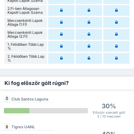
Kapott Lapok Száma
2.FI-ben Átlagosan
Kapott Lapok Száma
Meccsenkénti Lapok
Átlaga (1.FI)
Meccsenkénti Lapok
Átlaga (2.FI)
1. Félidőben Több Lap
%
2. Félidőben Több Lap
%
Ki fog először gólt rúgni?
Club Santos Laguna
30%
Először szerzett gólt
3 / 10 meccsen
Tigres UANL