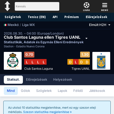
LIGÁK
MENÜ
Szögletek
Tenisz (EN)
API
Prémium
Előrejelzések
/
Liga MX
Elmúlt H2H
Mexikó
2026.08.30. - 04:00 (Europe/London)
Club Santos Laguna ellen Tigres UANL
Statisztikák, Adatok és Egymás Elleni Eredmények
Stadion -
Estadio Nuevo Corona
0.70
1.30
L
L
L
L
D
L
D
D
Club Santos Laguna
Tigres UANL
Statiszt.
Előrejelzések
Helyezések
Mind
Gólok
Szögletek
Lapok
Félidő
Játékosok
Az utolsó 10 statisztika megjelenítése, mert ez egy szezon eleji
mérkőzés.
Szezon statisztika megjelenítése