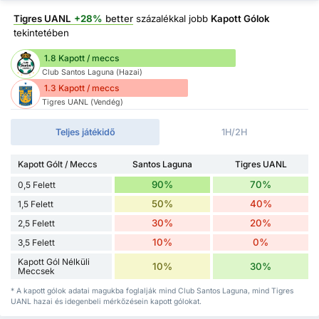
Tigres UANL
+28%
better
százalékkal jobb
Kapott Gólok
tekintetében
1.8 Kapott / meccs
Club Santos Laguna (Hazai)
1.3 Kapott / meccs
Tigres UANL (Vendég)
Teljes játékidő
1H/2H
Kapott Gólt / Meccs
Santos Laguna
Tigres UANL
90%
70%
0,5 Felett
50%
40%
1,5 Felett
30%
20%
2,5 Felett
10%
0%
3,5 Felett
Kapott Gól Nélküli
10%
30%
Meccsek
* A kapott gólok adatai magukba foglalják mind Club Santos Laguna, mind Tigres
UANL hazai és idegenbeli mérkőzésein kapott gólokat.