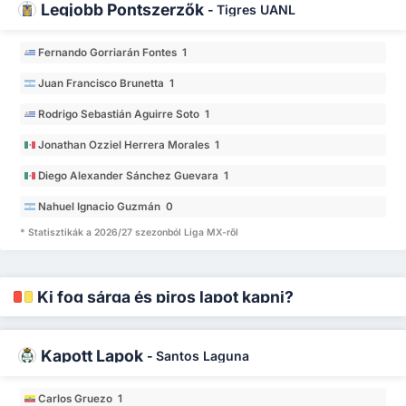
Legjobb Pontszerzők
-
Tigres UANL
Fernando Gorriarán Fontes 1
Juan Francisco Brunetta 1
Rodrigo Sebastián Aguirre Soto 1
Jonathan Ozziel Herrera Morales 1
Diego Alexander Sánchez Guevara 1
Nahuel Ignacio Guzmán 0
* Statisztikák a 2026/27 szezonból Liga MX-ről
Ki fog sárga és piros lapot kapni?
Kapott Lapok
-
Santos Laguna
Carlos Gruezo 1