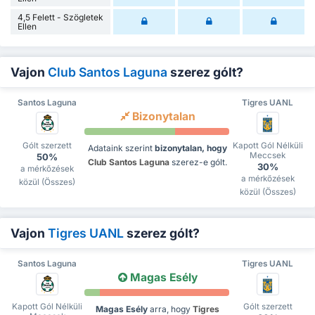
4,5 Felett - Szögletek
Ellen
Vajon
Club Santos Laguna
szerez gólt?
Santos Laguna
Tigres UANL
Bizonytalan
Gólt szerzett
Kapott Gól Nélküli
Adataink szerint
bizonytalan, hogy
Meccsek
50%
Club Santos Laguna
szerez-e gólt.
30%
a mérkőzések
a mérkőzések
közül (Összes)
közül (Összes)
Vajon
Tigres UANL
szerez gólt?
Santos Laguna
Tigres UANL
Magas Esély
Kapott Gól Nélküli
Gólt szerzett
Magas Esély
arra, hogy
Tigres