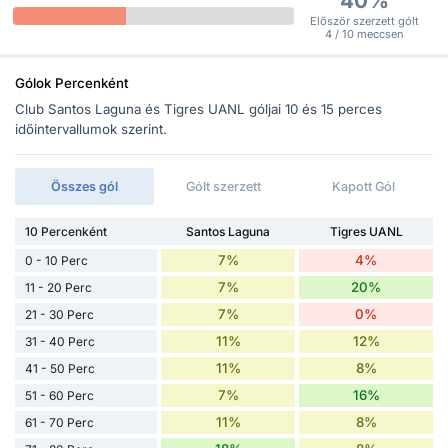
40%
Először szerzett gólt
4 / 10 meccsen
Gólok Percenként
Club Santos Laguna és Tigres UANL góljai 10 és 15 perces
időintervallumok szerint.
Összes gól
Gólt szerzett
Kapott Gól
10 Percenként
Santos Laguna
Tigres UANL
7%
4%
0 - 10 Perc
7%
20%
11 - 20 Perc
7%
0%
21 - 30 Perc
11%
12%
31 - 40 Perc
11%
8%
41 - 50 Perc
7%
16%
51 - 60 Perc
11%
8%
61 - 70 Perc