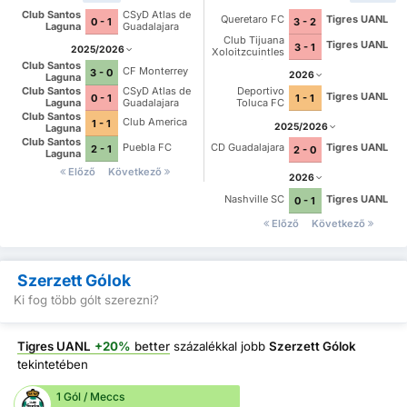
Club Santos
CSyD Atlas de
Queretaro FC
Tigres UANL
0 - 1
3 - 2
Laguna
Guadalajara
Club Tijuana
Tigres UANL
3 - 1
2025/2026
Xoloitzcuintles
de Caliente
Club Santos
CF Monterrey
3 - 0
2026
Laguna
Club Santos
CSyD Atlas de
Deportivo
Tigres UANL
0 - 1
1 - 1
Laguna
Guadalajara
Toluca FC
Club Santos
Club America
1 - 1
2025/2026
Laguna
Club Santos
Puebla FC
CD Guadalajara
Tigres UANL
2 - 1
2 - 0
Laguna
Előző
Következő
2026
Nashville SC
Tigres UANL
0 - 1
Előző
Következő
Szerzett Gólok
Ki fog több gólt szerezni?
Tigres UANL
+20%
better
százalékkal jobb
Szerzett Gólok
tekintetében
1 Gól / Meccs