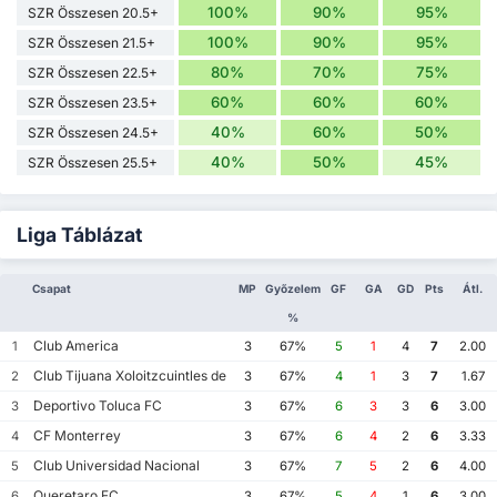
100%
90%
95%
SZR Összesen 20.5+
100%
90%
95%
SZR Összesen 21.5+
80%
70%
75%
SZR Összesen 22.5+
60%
60%
60%
SZR Összesen 23.5+
40%
60%
50%
SZR Összesen 24.5+
40%
50%
45%
SZR Összesen 25.5+
Liga Táblázat
Csapat
MP
Győzelem
GF
GA
GD
Pts
Átl.
%
Club America
1
3
67%
5
1
4
7
2.00
Club Tijuana Xoloitzcuintles de Caliente
2
3
67%
4
1
3
7
1.67
Deportivo Toluca FC
3
3
67%
6
3
3
6
3.00
CF Monterrey
4
3
67%
6
4
2
6
3.33
Club Universidad Nacional
5
3
67%
7
5
2
6
4.00
Queretaro FC
6
3
67%
5
4
1
6
3.00