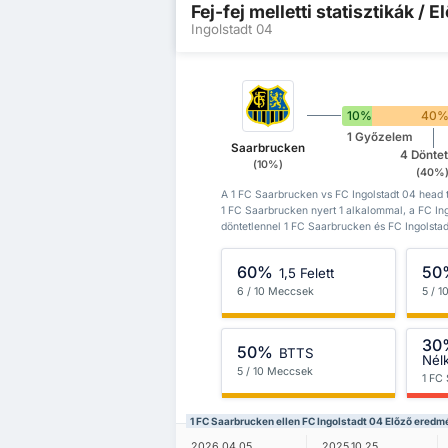
Fej-fej melletti statisztikák /
Ingolstadt 04
10%
40
1 Győzelem
Saarbrucken
4 Döntet
(10%)
(40%
A 1 FC Saarbrucken vs FC Ingolstadt 04 head t
1 FC Saarbrucken nyert 1 alkalommal, a FC In
döntetlennel 1 FC Saarbrucken és FC Ingolstad
60%
50
1,5 Felett
6 / 10 Meccsek
5 / 
30
50%
BTTS
Nél
5 / 10 Meccsek
1 FC
1 FC Saarbrucken ellen FC Ingolstadt 04 Előző ered
2026.04.05.
2025.10.25.