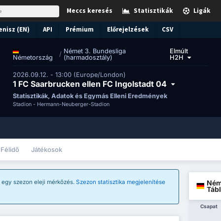
Meccs keresés
Statisztikák
Ligák
enisz (EN)
API
Prémium
Előrejelzések
CSV
Német 3. Bundesliga
Elmúlt
/
(harmadosztály)
H2H
Németország
2026.09.12. - 13:00 (Europe/London)
1 FC Saarbrucken ellen FC Ingolstadt 04
Statisztikák, Adatok és Egymás Elleni Eredmények
Stadion -
Hermann-Neuberger-Stadion
Félidő
Játékosok
Ném
z egy szezon eleji mérkőzés.
Szezon statisztika megjelenítése
Tábl
Csapat