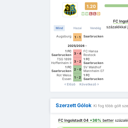
1.20
W
W
L
L
D
FC Ingo
százalékkal
Mind
Hazai
Vendég
Augsburg
Saarbrucken
1 - 1
2025/2026
1 FC
FC Hansa
3 - 4
Saarbrucken
Rostock
TSG 1899
1 FC
3 - 2
Hoffenheim II
Saarbrucken
1 FC
SV Waldhof
2 - 0
Saarbrucken
Mannheim 07
Rot Weiss
1 FC
1 - 2
Essen
Saarbrucken
Előző
Következő
Szerzett Gólok
Ki fog több gólt sz
FC Ingolstadt 04
+36%
better
százalé