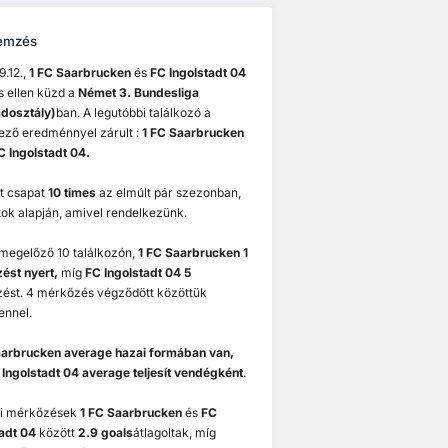
emzés
.12.,
1 FC Saarbrucken
és
FC Ingolstadt 04
 ellen küzd a
Német 3. Bundesliga
dosztály)
ban. A legutóbbi találkozó a
ező eredménnyel zárult :
1 FC Saarbrucken
C Ingolstadt 04.
ét csapat
10 times
az elmúlt pár szezonban,
ok alapján, amivel rendelkezünk.
 megelőző 10 találkozón,
1 FC Saarbrucken 1
ést nyert,
míg
FC Ingolstadt 04 5
ést. 4 mérkőzés végződött közöttük
ennel.
aarbrucken
average hazai formában van,
 Ingolstadt 04
average teljesít vendégként
.
i mérkőzések
1 FC Saarbrucken
és
FC
tadt 04
között
2.9 goals
átlagoltak, míg