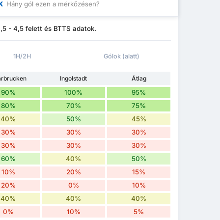
k
Hány gól ezen a mérkőzésen?
5 - 4,5 felett és BTTS adatok.
1H/2H
Gólok (alatt)
rbrucken
Ingolstadt
Átlag
90%
100%
95%
80%
70%
75%
40%
50%
45%
30%
30%
30%
30%
30%
30%
60%
40%
50%
10%
20%
15%
20%
0%
10%
40%
40%
40%
0%
10%
5%