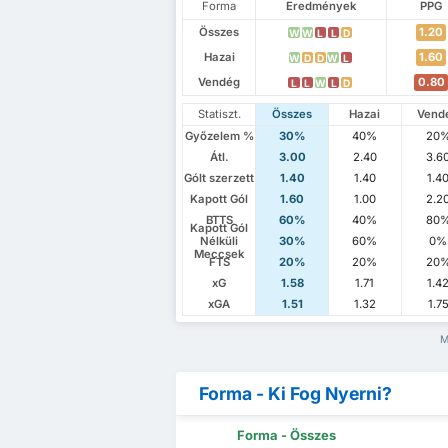
Forma
Eredmények
PPG
Összes
1.20
W
W
L
L
D
Hazai
1.60
W
D
D
W
L
Vendég
0.80
L
L
W
L
D
Statiszt.
Összes
Hazai
Vend
Győzelem %
30%
40%
20
Átl.
3.00
2.40
3.6
Gólt szerzett
1.40
1.40
1.4
Kapott Gól
1.60
1.00
2.2
BTTS
60%
40%
80
Kapott Gól
Nélküli
30%
60%
0%
Meccsek
FTS
20%
20%
20
xG
1.58
1.71
1.4
xGA
1.51
1.32
1.7
M
Forma - Ki Fog Nyerni?
Forma - Összes