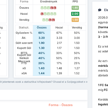
Forma
Eredmények
PPG
Összes
1.80
W
W
W
L
L
El
Hazai
2.00
L
W
W
W
W
2026.09
Vendég
1.50
W
W
L
L
egymás
(harma
ég
Statiszt.
Összes
Hazai
Vendég
követk
%
Győzelem %
60%
67%
50%
3 - 3 F
0
Átl.
3.20
3.33
3.00
0
Gólt szerzett
1.90
2.17
1.50
Ez a k
0
Kapott Gól
1.30
1.17
1.50
az adat
%
BTTS
40%
33%
50%
Kapott Gól
Nélküli
40%
50%
25%
Az ezt
Meccsek
%
FTS
20%
17%
25%
mérkőz
2
xG
1.40
1.48
1.27
mérkőz
5
xGA
1.44
1.39
1.52
döntetl
it jelentenek ezek a statisztikai kifejezések? Olvasd el a Szójegyzéket
1 FC S
míg
FC
Korább
Ingols
Forma - Összes