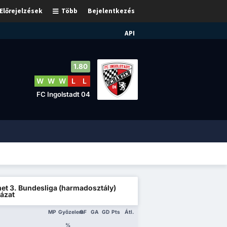
Előrejelzések
Több
Bejelentkezés
API
1.80
W
W
W
L
L
FC Ingolstadt 04
et 3. Bundesliga (harmadosztály)
ázat
MP
Győzelem
GF
GA
GD
Pts
Átl.
%