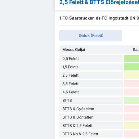
2,5 Felett & BTTS Előrejelzése
1 FC Saarbrucken és FC Ingolstadt 04 0,
Gólok (Felett)
Meccs Góljai
Saa
0,5 Felett
1,5 Felett
2,5 Felett
3,5 Felett
4,5 Felett
BTTS
BTTS & Győzelem
BTTS & Döntetlen
BTTS & 2,5 Felett
BTTS No & 2,5 Felett