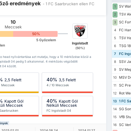
 Előző eredmények
- 1 FC Saarbrucken ellen FC
SV Wal
1
TSV Al
2
10
SC For
3
Meccsek
FC Han
4
%
50%
TSV Ha
5
5 Győzelem
Ingolstadt
len
TSG 189
6
(50%)
)
FC Ingo
7
o head nyilvántartása azt mutatja, hogy a 10 mérkőzése közül a
SSV Ja
golstadt 04 pedig 5 alkalommal. 4 mérkőzés végződött
8
t 04 között.
SV Mep
9
MSV Du
10
%
40%
2,5 Felett
3,5 Felett
SC Pre
10 Meccsek
4 / 10 Meccsek
11
Rot Wei
12
%
40%
Kapott Gól
Kapott Gól
1 FC S
13
küli Meccsek
Nélküli Meccsek
SG Son
14
 Saarbrucken
FC Ingolstadt 04
VfB Stut
15
mények
SC Verl
16
2023.08.
2025.02.01.
2024.08.24.
2024.01.27.