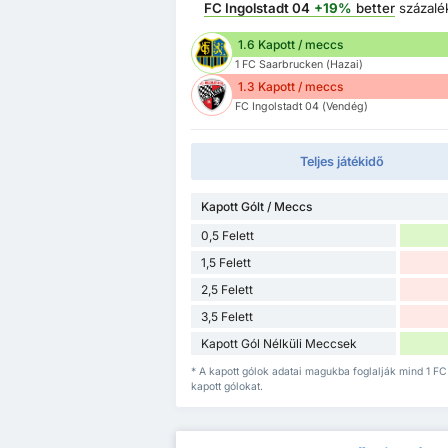
FC Ingolstadt 04
+19%
better
százalé
1.6 Kapott / meccs
1 FC Saarbrucken (Hazai)
1.3 Kapott / meccs
FC Ingolstadt 04 (Vendég)
Teljes játékidő
Kapott Gólt / Meccs
0,5 Felett
1,5 Felett
2,5 Felett
3,5 Felett
Kapott Gól Nélküli Meccsek
* A kapott gólok adatai magukba foglalják mind 1 F
kapott gólokat.