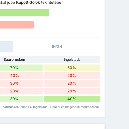
kkal jobb
Kapott Gólok
tekintetében
1H/2H
Saarbrucken
Ingolstadt
70%
60%
40%
20%
30%
20%
20%
20%
30%
40%
C Saarbrucken, mind FC Ingolstadt 04 hazai és idegenbeli mérkőzésein