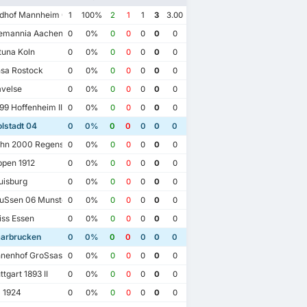
dhof Mannheim 07
1
100%
2
1
1
3
3.00
emannia Aachen
0
0%
0
0
0
0
0
tuna Koln
0
0%
0
0
0
0
0
sa Rostock
0
0%
0
0
0
0
0
velse
0
0%
0
0
0
0
0
9 Hoffenheim II
0
0%
0
0
0
0
0
lstadt 04
0
0%
0
0
0
0
0
hn 2000 Regensburg
0
0%
0
0
0
0
0
pen 1912
0
0%
0
0
0
0
0
isburg
0
0%
0
0
0
0
0
uSsen 06 Munster
0
0%
0
0
0
0
0
ss Essen
0
0%
0
0
0
0
0
aarbrucken
0
0%
0
0
0
0
0
nenhof GroSsaspach
0
0%
0
0
0
0
0
tgart 1893 II
0
0%
0
0
0
0
0
 1924
0
0%
0
0
0
0
0
26.
2022.08.13.
2021.05.08.
2023.02.18.