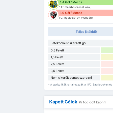
1.4 Gól / Meccs
1 FC Saarbrucken (Hazai)
1.9 Gól / Meccs
FC Ingolstadt 04 (Vendég)
Teljes játékidő
Játékonként szerzett gól
0,5 Felett
1,5 Felett
2,5 Felett
3,5 Felett
Nem sikerült pontot szerezni
* A statisztikák tartalmazzák a 1 FC Saarbrucken és 
Kapott Gólok
Ki fog gólt kapni?