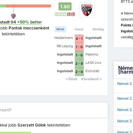
BTTS a
1.80
A Néme
W
W
W
L
L
szezon
lstadt 04
+50%
better
Points
 jobb
Pontok meccsenként
Mind
Hazai
Vendég
Ingols
tekintetében
vendég
Heidenheim
Ingolstadt
4 - 1
RB Leipzig
Ingolstadt
1 - 0
Ingolstadt
Palermo
1 - 0
Ingolstadt
LASK Linz
2 - 0
Német
(harm
Ingolstadt
Eichstätt
2 - 0
Előző
Következő
Német 3.
Német 3.
erezni?
Német 3.
Német 3.
kkal jobb
Szerzett Gólok
tekintetében
Német 3. 