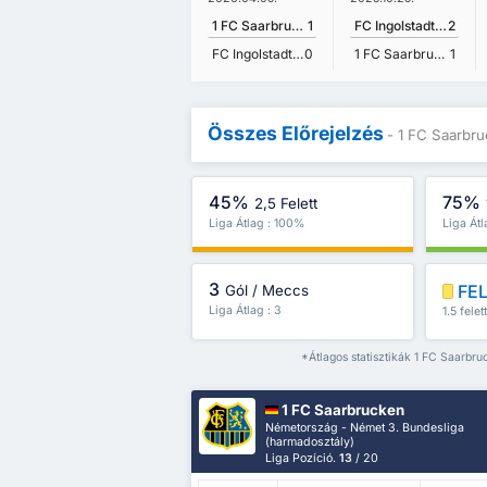
1 FC Saarbrucken
1
FC Ingolstadt 04
2
FC Ingolstadt 04
0
1 FC Saarbrucken
1
Összes Előrejelzés
- 1 FC Saarbru
45%
75%
2,5 Felett
Liga Átlag : 100%
Liga Át
3
FE
Gól / Meccs
Liga Átlag : 3
1.5 felet
*Átlagos statisztikák 1 FC Saarbru
1 FC Saarbrucken
Németország - Német 3. Bundesliga
(harmadosztály)
Liga Pozíció.
13
/ 20