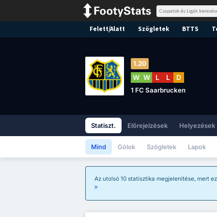
Felett/Alatt
Szögletek
BTTS
T
1.20
W
W
L
L
D
1 FC Saarbrucken
Statiszt.
Előrejelzések
Helyezések
Mind
Gólok
Szögletek
Lapok
Az utolsó 10 statisztika megjelenítése, mert e