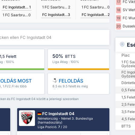
FC Vikt
17
FC Ingolstadt 04
1
1 FC Saarbrucken
2
1 FC Saarbrucken
0
SV Weh
18
FC Ingolstadt 04
3
FC Ingolstadt 04
2
1 FC Saarbrucken
0
FC Wur
19
Dusseld
20
cken ellen FC Ingolstadt 04
Es
Piac
50%
1,5 Felett
BTTS
1 FC Sa
lag : 100%
Liga Átlag : 100%
Győzel
FC Ingo
Győzel
LOLDÁS MOST
FELOLDÁS
Döntetl
ti, 1.FI/2.FI és több
8.5 és 9.5 felett és még
0,5 Fele
több
1,5 Felet
cken és FC Ingolstadt 04 között a jelenlegi szezonban
2,5 Fele
3,5 Fele
FC Ingolstadt 04
Németország - Német 3. Bundesliga
4,5 Fele
(harmadosztály)
BTTS
Liga Pozíció.
7
/ 20