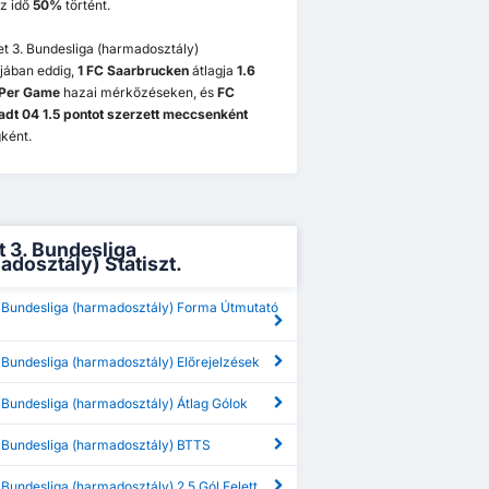
z idő
50%
történt.
t 3. Bundesliga (harmadosztály)
jában eddig,
1 FC Saarbrucken
átlagja
1.6
 Per Game
hazai mérkőzéseken, és
FC
tadt 04 1.5 pontot szerzett meccsenként
ként.
 3. Bundesliga
adosztály) Statiszt.
 Bundesliga (harmadosztály) Forma Útmutató
 Bundesliga (harmadosztály) Előrejelzések
 Bundesliga (harmadosztály) Átlag Gólok
 Bundesliga (harmadosztály) BTTS
Bundesliga (harmadosztály) 2,5 Gól Felett