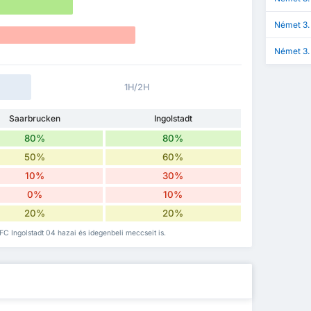
Német 3.
Német 3.
1H/2H
Saarbrucken
Ingolstadt
80%
80%
50%
60%
10%
30%
0%
10%
20%
20%
FC Ingolstadt 04 hazai és idegenbeli meccseit is.