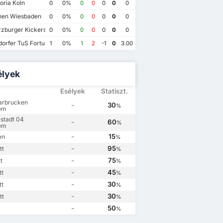
oria Koln
0
0%
0
0
0
0
0
FC Ingolstadt 04
2
FC Ingolstadt 04
0
FC Ingolstadt 04
0
1 FC Saarbrucken
3
en Wiesbaden
0
0%
0
0
0
0
0
FC Ingolstadt 04
4
1 FC Saarbrucken
2
1 FC Saarbrucken
0
1 FC Saarbrucken
0
zburger Kickers
0
0%
0
0
0
0
0
orfer TuS Fortuna 1895
1
0%
1
2
-1
0
3.00
élyek
Esélyek
Statiszt.
arbrucken
-
30
%
em
lstadt 04
-
60
%
em
-
15
en
%
-
95
tt
%
-
75
t
%
-
45
tt
%
-
30
tt
%
-
30
tt
%
-
50
%