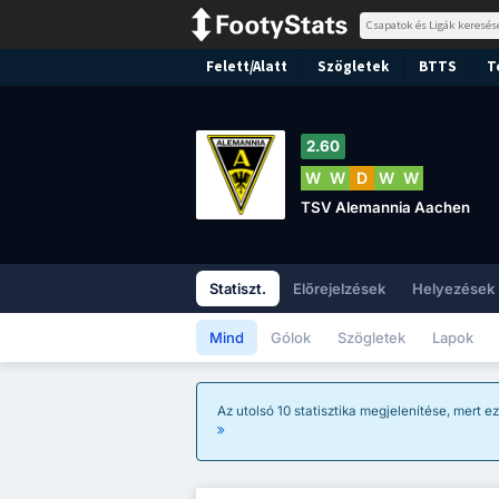
Felett/Alatt
Szögletek
BTTS
T
2.60
W
W
D
W
W
TSV Alemannia Aachen
Statiszt.
Előrejelzések
Helyezések
Mind
Gólok
Szögletek
Lapok
Az utolsó 10 statisztika megjelenítése, mert e