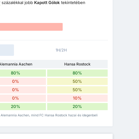
r
százalékkal jobb
Kapott Gólok
tekintetében
1H/2H
Alemannia Aachen
Hansa Rostock
80%
80%
0%
50%
0%
50%
0%
10%
20%
20%
V Alemannia Aachen, mind FC Hansa Rostock hazai és idegenbeli