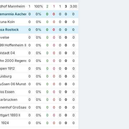
dhof Mannheim 07
1
100%
2
1
1
3
3.00
emannia Aachen
0
0%
0
0
0
0
0
tuna Koln
0
0%
0
0
0
0
0
sa Rostock
0
0%
0
0
0
0
0
velse
0
0%
0
0
0
0
0
9 Hoffenheim II
0
0%
0
0
0
0
0
lstadt 04
0
0%
0
0
0
0
0
hn 2000 Regensburg
0
0%
0
0
0
0
0
pen 1912
0
0%
0
0
0
0
0
isburg
0
0%
0
0
0
0
0
uSsen 06 Munster
0
0%
0
0
0
0
0
ss Essen
0
0%
0
0
0
0
0
aarbrucken
0
0%
0
0
0
0
0
nenhof GroSsaspach
0
0%
0
0
0
0
0
tgart 1893 II
0
0%
0
0
0
0
0
 1924
0
0%
0
0
0
0
0
.