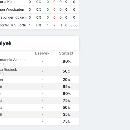
oria Koln
0
0%
0
0
0
0
0
FC Hansa Rostock
0
en Wiesbaden
0
0%
0
0
0
0
0
TSV Alemannia Aachen
0
zburger Kickers
0
0%
0
0
0
0
0
orfer TuS Fortuna 1895
1
0%
1
2
-1
0
3.00
élyek
Esélyek
Statiszt.
emannia Aachen
-
80
%
em
sa Rostock
-
50
%
em
-
20
en
%
-
95
tt
%
-
90
t
%
-
75
tt
%
-
50
tt
%
-
35
tt
%
-
75
%