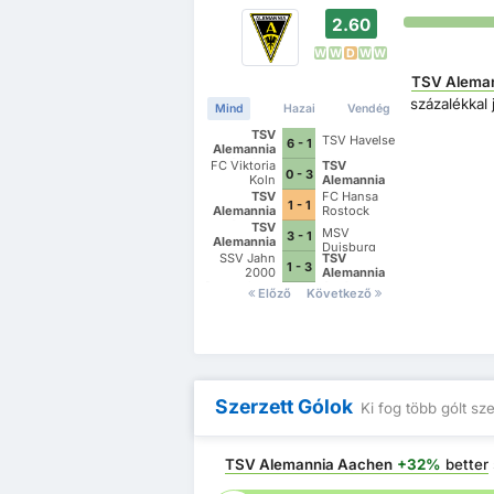
2.60
W
W
D
W
W
TSV Alema
százalékkal
Mind
Hazai
Vendég
TSV
TSV Havelse
6 - 1
Alemannia
Aachen
FC Viktoria
TSV
0 - 3
Koln
Alemannia
Aachen
TSV
FC Hansa
1 - 1
Alemannia
Rostock
Aachen
TSV
MSV
3 - 1
Alemannia
Duisburg
Aachen
SSV Jahn
TSV
1 - 3
2000
Alemannia
Regensburg
Aachen
Előző
Következő
Szerzett Gólok
Ki fog több gólt sz
TSV Alemannia Aachen
+32%
better