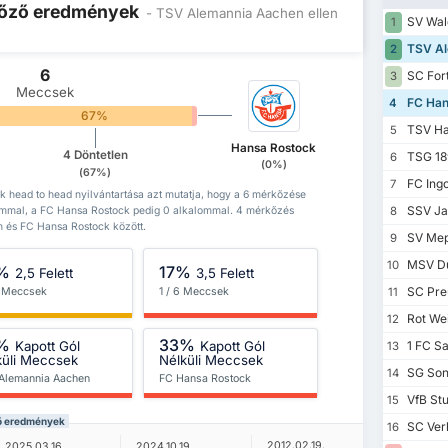
 Előző eredmények
- TSV Alemannia Aachen ellen
SV Wal
1
TSV Al
2
6
SC For
3
Meccsek
FC Han
4
67%
0%
TSV Ha
5
Hansa Rostock
4 Döntetlen
TSG 189
6
(0%)
(67%)
FC Ingo
7
head to head nyilvántartása azt mutatja, hogy a 6 mérkőzése
SSV Ja
ommal, a FC Hansa Rostock pedig 0 alkalommal. 4 mérkőzés
8
 és FC Hansa Rostock között.
SV Mep
9
MSV Du
10
%
17%
2,5 Felett
3,5 Felett
SC Pre
6 Meccsek
1 / 6 Meccsek
11
Rot Wei
12
%
33%
Kapott Gól
Kapott Gól
1 FC S
13
küli Meccsek
Nélküli Meccsek
SG Son
14
Alemannia Aachen
FC Hansa Rostock
VfB Stut
15
ző eredmények
SC Verl
16
2012.02.19.
2011.08.19
2025.03.16.
2024.10.19.