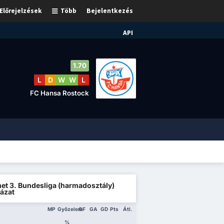
Előrejelzések
Több
Bejelentkezés
API
1.70
L
D
W
W
L
FC Hansa Rostock
et 3. Bundesliga (harmadosztály)
ázat
MP
Győzelem
GF
GA
GD
Pts
Átl.
%