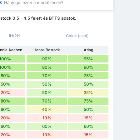
k
Hány gól ezen a mérkőzésen?
ock 0,5 - 4,5 felett és BTTS adatok.
1H/2H
Gólok (alatt)
nnia Aachen
Hansa Rostock
Átlag
100%
90%
95%
100%
80%
90%
80%
70%
75%
50%
50%
50%
20%
50%
35%
80%
70%
75%
60%
40%
50%
20%
10%
15%
60%
60%
60%
20%
10%
15%