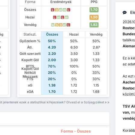
Forma
Eredmények
PPG
Összes
1.70
L
D
W
W
L
El
Hazai
1.50
L
W
L
W
2026.10
Vendég
1.83
W
D
D
W
L
Rostoc
Bundes
ég
Statiszt.
Összes
Hazai
Vendég
találk
%
Győzelem %
50%
50%
50%
Aleman
0
Átl.
4.20
6.50
2.67
5
Gólt szerzett
2.20
3.50
1.33
Ez a k
5
Kapott Gól
2.00
3.00
1.33
az adat
%
BTTS
70%
100%
50%
Kapott Gól
%
Nélküli
20%
0%
33%
Az ezt
Meccsek
FTS
20%
0%
33%
Aachen
2
xG
1.38
1.72
1.15
Rostoc
xGA
1.70
1.72
1.68
közöttü
it jelentenek ezek a statisztikai kifejezések? Olvasd el a Szójegyzéket
TSV Al
van,
m
vendé
Korább
Forma - Összes