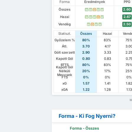
Forma
Eredmények
PPG
Összes
2.60
W
W
D
W
W
Hazai
2.67
W
W
W
D
W
Vendég
2.50
W
D
W
W
Statiszt.
Összes
Hazai
Vend
Győzelem %
80%
83%
75
Átl.
3.70
4.17
3.0
Gólt szerzett
2.90
3.33
2.2
Kapott Gól
0.80
0.83
0.7
BTTS
80%
83%
75
Kapott Gól
Nélküli
20%
17%
25
Meccsek
FTS
0%
0%
0%
xG
1.57
1.41
1.8
xGA
1.22
1.28
1.13
M
Forma - Ki Fog Nyerni?
Forma - Összes