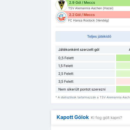
2.9 Gól / Meccs
TSV Alemannia Aachen (Hazai)
2.2 Gól / Meccs
FC Hansa Rostock (Vendég)
Teljes játékidő
Játékonként szerzett gól
0,5 Felett
1,5 Felett
2,5 Felett
3,5 Felett
Nem sikerült pontot szerezni
* A statisztikák tartalmazzák a TSV Alemannia Aach
Kapott Gólok
Ki fog gólt kapni?