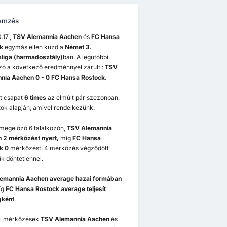
emzés
.17.,
TSV Alemannia Aachen
és
FC Hansa
k
egymás ellen küzd a
Német 3.
liga (harmadosztály)
ban. A legutóbbi
ozó a következő eredménnyel zárult :
TSV
nia Aachen 0 - 0 FC Hansa Rostock.
ét csapat
6 times
az elmúlt pár szezonban,
ok alapján, amivel rendelkezünk.
 megelőző 6 találkozón,
TSV Alemannia
 2 mérkőzést nyert,
míg
FC Hansa
k 0
mérkőzést. 4 mérkőzés végződött
k döntetlennel.
emannia Aachen
average hazai formában
íg
FC Hansa Rostock
average teljesít
gként
.
i mérkőzések
TSV Alemannia Aachen
és