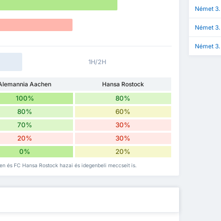
Német 3. 
Német 3.
Német 3.
1H/2H
Alemannia Aachen
Hansa Rostock
100%
80%
80%
60%
70%
30%
20%
30%
0%
20%
en és FC Hansa Rostock hazai és idegenbeli meccseit is.