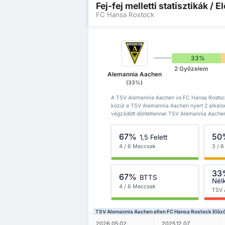
Fej-fej melletti statisztikák /
FC Hansa Rostock
33%
2 Győzelem
Alemannia Aachen
(33%)
A TSV Alemannia Aachen vs FC Hansa Rostock 
közül a TSV Alemannia Aachen nyert 2 alkal
végződött döntetlennel TSV Alemannia Aachen
67%
50
1,5 Felett
4 / 6 Meccsek
3 / 
33
67%
BTTS
Nél
4 / 6 Meccsek
TSV 
TSV Alemannia Aachen ellen FC Hansa Rostock Elő
2026.05.02.
2025.12.07.