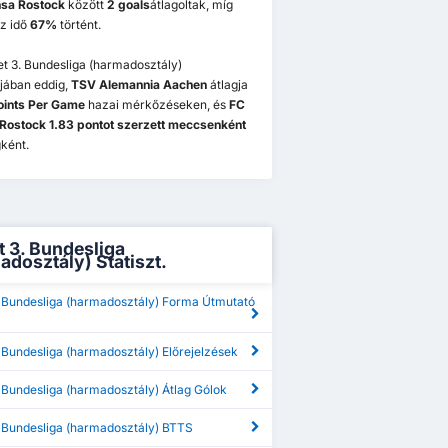
sa Rostock
között
2 goals
átlagoltak, míg
z idő
67%
történt.
t 3. Bundesliga (harmadosztály)
jában eddig,
TSV Alemannia Aachen
átlagja
oints Per Game
hazai mérkőzéseken, és
FC
Rostock 1.83 pontot szerzett meccsenként
ként.
 3. Bundesliga
adosztály) Statiszt.
 Bundesliga (harmadosztály) Forma Útmutató
 Bundesliga (harmadosztály) Előrejelzések
 Bundesliga (harmadosztály) Átlag Gólok
 Bundesliga (harmadosztály) BTTS