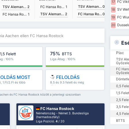
FC Vikt
17
TSV Alemannia Aachen
0
TSV Alemannia Aachen
2
FC Hansa Rostock
1
SV Weh
18
TSV Alemannia Aachen
2
FC Hansa Rostock
0
FC Hansa Rostock
1
FC Wur
19
Dusseld
20
ia Aachen ellen FC Hansa Rostock
Es
Piac
75%
1,5 Felett
BTTS
TSV Al
lag : 100%
Liga Átlag : 100%
Győzel
FC Han
Győzel
LOLDÁS MOST
FELOLDÁS
Döntetl
ti, 1.FI/2.FI és több
8.5 és 9.5 felett és még
0,5 Fele
több
1,5 Felet
Aachen és FC Hansa Rostock között a jelenlegi szezonban
2,5 Fele
3,5 Fele
FC Hansa Rostock
Németország - Német 3. Bundesliga
4,5 Fele
(harmadosztály)
BTTS
Liga Pozíció.
4
/ 20