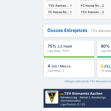
TSV Alemannia Aachen
1
FC Hansa Rostock
2
FC Hansa Rostock
1
TSV Alemannia Aachen
2
Összes Előrejelzés
- TSV Alemann
75%
90%
2,5 Felett
Liga Átlag : 100%
Liga Át
4
FE
Gól / Meccs
Liga Átlag : 3
1.5 felet
*Átlagos statisztikák TSV Alemannia 
TSV Alemannia Aachen
Németország - Német 3. Bundesliga
(harmadosztály)
Liga Pozíció.
2
/ 20