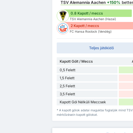
TSV Alemannia Aachen
+150%
bette
0.8 Kapott / meccs
TSV Alemannia Aachen (Hazai)
2 Kapott / meccs
FC Hansa Rostock (Vendég)
Teljes játékidő
Kapott Gólt / Meccs
0,5 Felett
1,5 Felett
2,5 Felett
3,5 Felett
Kapott Gól Nélküli Meccsek
* A kapott gólok adatai magukba foglalják mind TS
mérkőzésein kapott gólokat.