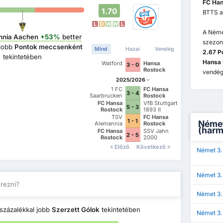
FC Han
1.70
BTTS a
L
D
W
W
L
A Néme
nnia Aachen
+53%
better
szezon
 jobb
Pontok meccsenként
Mind
Hazai
Vendég
2.67 P
tekintetében
Hansa 
Watford
Hansa
3 - 0
Rostock
vendég
2025/2026
1 FC
FC Hansa
3 - 4
Saarbrucken
Rostock
FC Hansa
VfB Stuttgart
5 - 3
Rostock
1893 II
TSV
FC Hansa
1 - 1
Német
Alemannia
Rostock
(harm
Aachen
FC Hansa
SSV Jahn
2 - 5
Rostock
2000
Regensburg
Előző
Következő
Német 3.
Német 3.
erezni?
Német 3.
százalékkal jobb
Szerzett Gólok
tekintetében
Német 3.