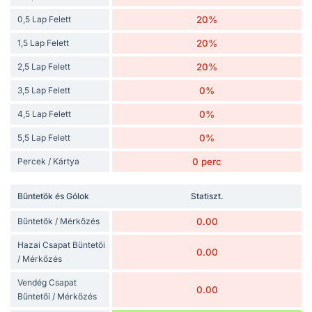
0,5 Lap Felett
20%
1,5 Lap Felett
20%
2,5 Lap Felett
20%
3,5 Lap Felett
0%
4,5 Lap Felett
0%
5,5 Lap Felett
0%
Percek / Kártya
0 perc
Bűntetők és Gólok
Statiszt.
Bűntetők / Mérkőzés
0.00
Hazai Csapat Bűntetői
0.00
/ Mérkőzés
Vendég Csapat
0.00
Bűntetői / Mérkőzés