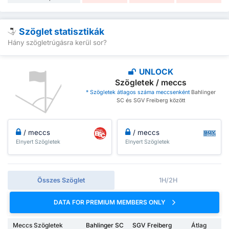
Szöglet statisztikák
Hány szögletrúgásra kerül sor?
UNLOCK
Szögletek / meccs
* Szögletek átlagos száma meccsenként
Bahlinger
SC és SGV Freiberg között
/ meccs
/ meccs
Elnyert Szögletek
Elnyert Szögletek
Összes Szöglet
1H/2H
DATA FOR PREMIUM MEMBERS ONLY
Meccs Szögletek
Bahlinger SC
SGV Freiberg
Átlag