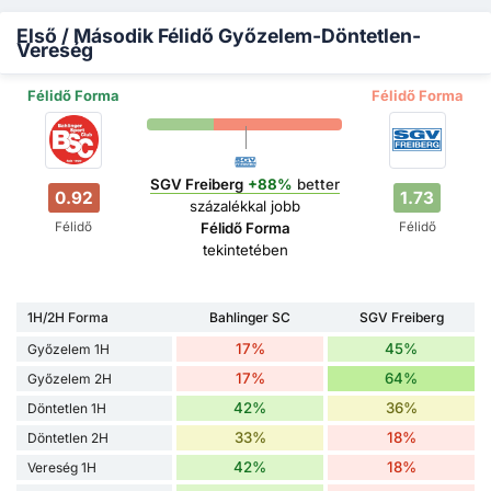
Első / Második Félidő Győzelem-Döntetlen-
Vereség
Félidő Forma
Félidő Forma
SGV Freiberg
+88%
better
0.92
1.73
százalékkal jobb
Félidő
Félidő
Félidő Forma
tekintetében
1H/2H Forma
Bahlinger SC
SGV Freiberg
17%
45%
Győzelem 1H
17%
64%
Győzelem 2H
42%
36%
Döntetlen 1H
33%
18%
Döntetlen 2H
42%
18%
Vereség 1H