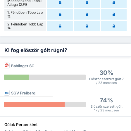
Meccsenkénti Lapok
Átlaga (2.FI)
1. Félidőben Több Lap
%
2. Félidőben Több Lap
%
Ki fog először gólt rúgni?
Bahlinger SC
30%
Először szerzett gólt 7
/ 23 meccsen
SGV Freiberg
74%
Először szerzett gólt
17 / 23 meccsen
Gólok Percenként