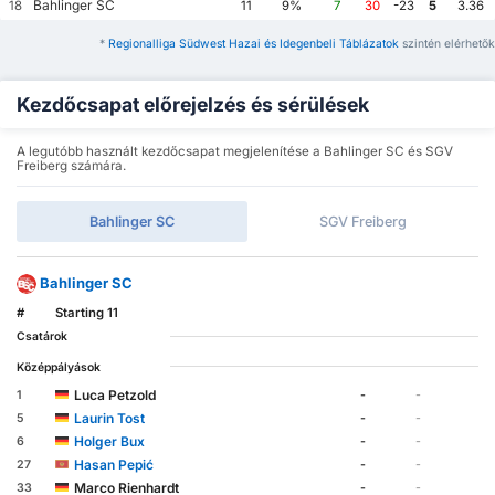
Bahlinger SC
18
11
9%
7
30
-23
5
3.36
*
Regionalliga Südwest Hazai és Idegenbeli Táblázatok
szintén elérhetők
Kezdőcsapat előrejelzés és sérülések
A legutóbb használt kezdőcsapat megjelenítése a Bahlinger SC és SGV
Freiberg számára.
Bahlinger SC
SGV Freiberg
Bahlinger SC
#
Starting 11
Csatárok
Középpályások
Luca Petzold
1
-
-
Laurin Tost
5
-
-
Holger Bux
6
-
-
Hasan Pepić
27
-
-
Marco Rienhardt
33
-
-