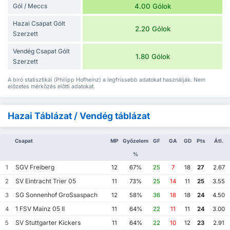
Gól / Meccs
4.00 Gólok
Hazai Csapat Gólt
2.20 Gólok
Szerzett
Vendég Csapat Gólt
1.80 Gólok
Szerzett
A bíró statisztikái (Philipp Hofheinz) a legfrissebb adatokat használják. Nem
előzetes mérkőzés előtti adatokat.
Hazai Táblázat / Vendég táblázat
Csapat
MP
Győzelem
GF
GA
GD
Pts
Átl.
%
SGV Freiberg
1
12
67%
25
7
18
27
2.67
SV Eintracht Trier 05
2
11
73%
25
14
11
25
3.55
SG Sonnenhof GroSsaspach
3
12
58%
36
18
18
24
4.50
1 FSV Mainz 05 II
4
11
64%
22
11
11
24
3.00
SV Stuttgarter Kickers
5
11
64%
22
10
12
23
2.91