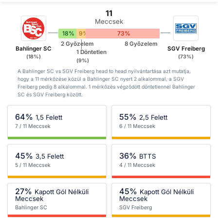
11
Meccsek
18%
9%
73%
2 Győzelem
8 Győzelem
Bahlinger SC
SGV Freiberg
1 Döntetlen
(18%)
(73%)
(9%)
A Bahlinger SC vs SGV Freiberg head to head nyilvántartása azt mutatja,
hogy a 11 mérkőzése közül a Bahlinger SC nyert 2 alkalommal, a SGV
Freiberg pedig 8 alkalommal. 1 mérkőzés végződött döntetlennel Bahlinger
SC és SGV Freiberg között.
64%
55%
1,5 Felett
2,5 Felett
7 / 11 Meccsek
6 / 11 Meccsek
45%
36%
3,5 Felett
BTTS
5 / 11 Meccsek
4 / 11 Meccsek
27%
45%
Kapott Gól Nélküli
Kapott Gól Nélküli
Meccsek
Meccsek
Bahlinger SC
SGV Freiberg