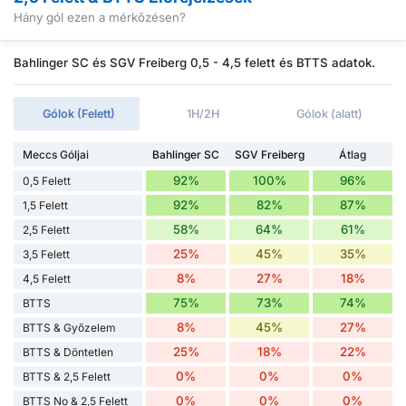
Hány gól ezen a mérkőzésen?
Bahlinger SC és SGV Freiberg 0,5 - 4,5 felett és BTTS adatok.
Gólok (Felett)
1H/2H
Gólok (alatt)
Meccs Góljai
Bahlinger SC
SGV Freiberg
Átlag
92%
100%
96%
0,5 Felett
92%
82%
87%
1,5 Felett
58%
64%
61%
2,5 Felett
25%
45%
35%
3,5 Felett
8%
27%
18%
4,5 Felett
75%
73%
74%
BTTS
8%
45%
27%
BTTS & Győzelem
25%
18%
22%
BTTS & Döntetlen
0%
0%
0%
BTTS & 2,5 Felett
0%
0%
0%
BTTS No & 2,5 Felett