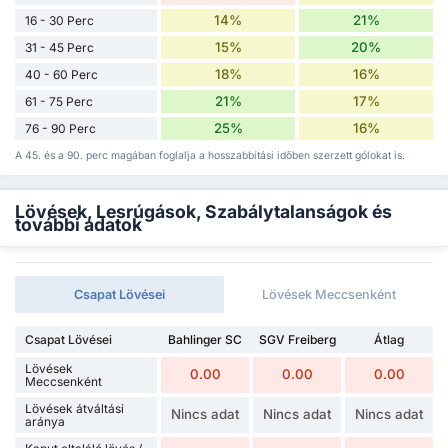
14%
21%
16 - 30 Perc
15%
20%
31 - 45 Perc
18%
16%
40 - 60 Perc
21%
17%
61 - 75 Perc
25%
16%
76 - 90 Perc
A 45. és a 90. perc magában foglalja a hosszabbítási időben szerzett gólokat is.
Lövések, Lesrúgások, Szabálytalanságok és
további adatok
Csapat Lövései
Lövések Meccsenként
Csapat Lövései
Bahlinger SC
SGV Freiberg
Átlag
Lövések
0.00
0.00
0.00
Meccsenként
Lövések átváltási
Nincs adat
Nincs adat
Nincs adat
aránya