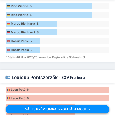
Rico Wehrle 5
Rico Wehrle 5
Marco Rienhardt 3
Marco Rienhardt 3
Hasan Pepić 2
Hasan Pepić 2
* Statisztikák a 2025/26 szezonból Regionalliga Südwest-ről
Legjobb Pontszerzők
-
SGV Freiberg
Leon Pető 6
Leon Pető 6
Marius Kohl 4
VÁLTS PRÉMIUMRA. PROFITÁLJ MOST.