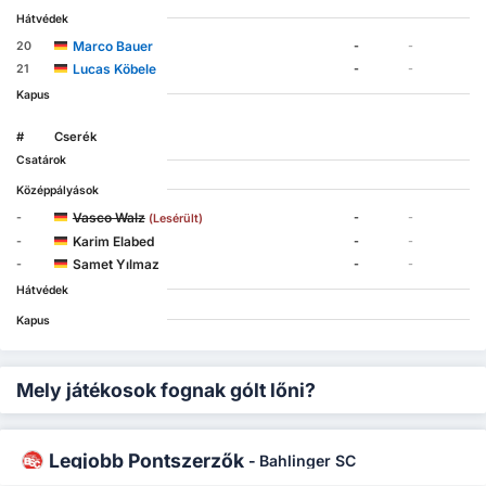
Hátvédek
Marco Bauer
20
-
-
Lucas Köbele
21
-
-
Kapus
#
Cserék
Csatárok
Középpályások
Vasco Walz
-
-
-
(Lesérült)
Karim Elabed
-
-
-
Samet Yılmaz
-
-
-
Hátvédek
Kapus
Mely játékosok fognak gólt lőni?
Legjobb Pontszerzők
-
Bahlinger SC