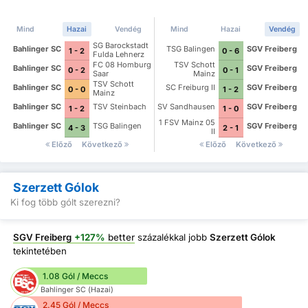
Mind
Hazai
Vendég
Mind
Hazai
Vendég
SG Barockstadt
Bahlinger SC
TSG Balingen
SGV Freiberg
1 - 2
0 - 6
Fulda Lehnerz
FC 08 Homburg
TSV Schott
Bahlinger SC
SGV Freiberg
0 - 2
0 - 1
Saar
Mainz
TSV Schott
Bahlinger SC
SC Freiburg II
SGV Freiberg
0 - 0
1 - 2
Mainz
Bahlinger SC
TSV Steinbach
SV Sandhausen
SGV Freiberg
1 - 2
1 - 0
1 FSV Mainz 05
Bahlinger SC
TSG Balingen
SGV Freiberg
4 - 3
2 - 1
II
Előző
Következő
Előző
Következő
Szerzett Gólok
Ki fog több gólt szerezni?
SGV Freiberg
+127%
better
százalékkal jobb
Szerzett Gólok
tekintetében
1.08 Gól / Meccs
Bahlinger SC (Hazai)
2.45 Gól / Meccs