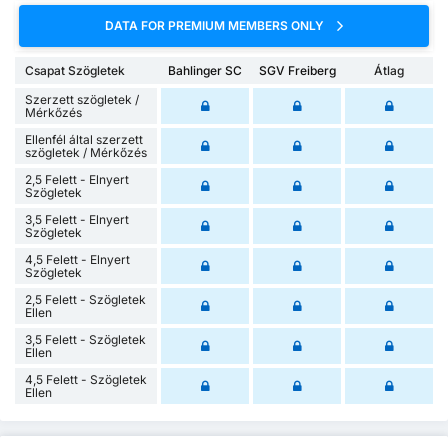
DATA FOR PREMIUM MEMBERS ONLY
Csapat Szögletek
Bahlinger SC
SGV Freiberg
Átlag
Szerzett szögletek /
Mérkőzés
Ellenfél által szerzett
szögletek / Mérkőzés
2,5 Felett - Elnyert
Szögletek
3,5 Felett - Elnyert
Szögletek
4,5 Felett - Elnyert
Szögletek
2,5 Felett - Szögletek
Ellen
3,5 Felett - Szögletek
Ellen
4,5 Felett - Szögletek
Ellen