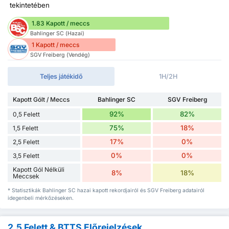
tekintetében
1.83 Kapott / meccs
Bahlinger SC (Hazai)
1 Kapott / meccs
SGV Freiberg (Vendég)
Teljes játékidő
1H/2H
Kapott Gólt / Meccs
Bahlinger SC
SGV Freiberg
92%
82%
0,5 Felett
75%
18%
1,5 Felett
17%
0%
2,5 Felett
0%
0%
3,5 Felett
Kapott Gól Nélküli
8%
18%
Meccsek
* Statisztikák Bahlinger SC hazai kapott rekordjairól és SGV Freiberg adatairól
idegenbeli mérkőzéseken.
2,5 Felett & BTTS Előrejelzések