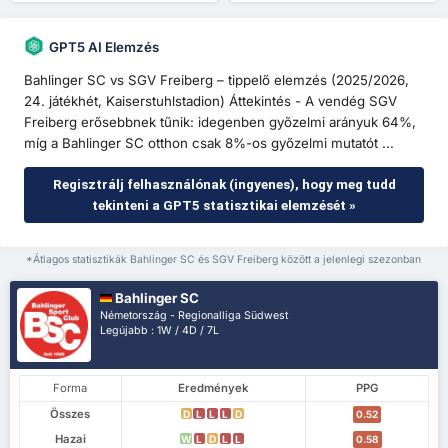
GPT5 AI Elemzés
Bahlinger SC vs SGV Freiberg – tippelő elemzés (2025/2026,
24. játékhét, Kaiserstuhlstadion) Áttekintés - A vendég SGV
Freiberg erősebbnek tűnik: idegenben győzelmi arányuk 64%,
míg a Bahlinger SC otthon csak 8%-os győzelmi mutatót ...
Regisztrálj felhasználónak (ingyenes), hogy meg tudd
tekinteni a GPT5 statisztikai elemzését »
*Átlagos statisztikák Bahlinger SC és SGV Freiberg között a jelenlegi szezonban
Bahlinger SC
Németország - Regionalliga Südwest
Legújabb : 1W / 4D / 7L
Forma
Eredmények
PPG
Összes
D
L
L
L
D
0.52
Hazai
W
L
D
L
L
0.58