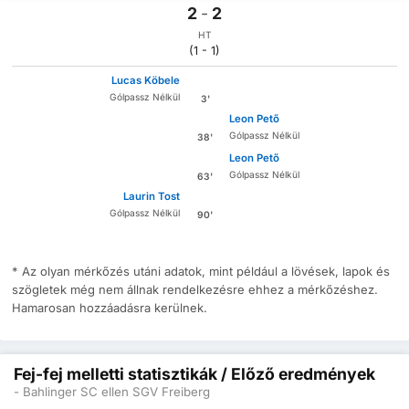
2
-
2
HT
(1 - 1)
Lucas Köbele
Gólpassz Nélkül
3'
Leon Pető
Gólpassz Nélkül
38'
Leon Pető
Gólpassz Nélkül
63'
Laurin Tost
Gólpassz Nélkül
90'
* Az olyan mérkőzés utáni adatok, mint például a lövések, lapok és
szögletek még nem állnak rendelkezésre ehhez a mérkőzéshez.
Hamarosan hozzáadásra kerülnek.
Fej-fej melletti statisztikák / Előző eredmények
- Bahlinger SC ellen SGV Freiberg