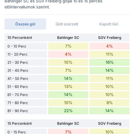
Bahlinger SC és SGV Freiberg góljai 10 és 15 perces
időintervallumok szerint.
Összes gól
Gólt szerzett
Kapott Gól
10 Percenként
Bahlinger SC
SGV Freiberg
7%
4%
0 - 10 Perc
4%
11%
11 - 20 Perc
10%
16%
21 - 30 Perc
7%
14%
31 - 40 Perc
14%
11%
41 - 50 Perc
13%
10%
51 - 60 Perc
14%
10%
61 - 70 Perc
10%
9%
71 - 80 Perc
22%
14%
81 - 90 Perc
15 Percenként
Bahlinger SC
SGV Freiberg
7%
10%
0 - 15 Perc