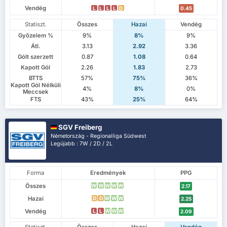
Vendég
L
L
L
L
D
0.45
Statiszt.
Összes
Hazai
Vendég
Győzelem %
9%
8%
9%
Átl.
3.13
2.92
3.36
Gólt szerzett
0.87
1.08
0.64
Kapott Gól
2.26
1.83
2.73
BTTS
57%
75%
36%
Kapott Gól Nélküli
4%
8%
0%
Meccsek
FTS
43%
25%
64%
SGV Freiberg
Németország - Regionalliga Südwest
Legújabb : 7W / 2D / 2L
Forma
Eredmények
PPG
Összes
W
W
W
W
W
2.17
Hazai
D
D
W
W
W
2.25
Vendég
L
L
W
W
W
2.09