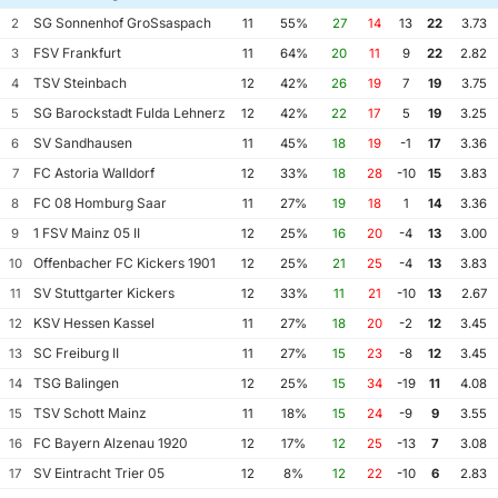
SG Sonnenhof GroSsaspach
2
11
55%
27
14
13
22
3.73
FSV Frankfurt
3
11
64%
20
11
9
22
2.82
TSV Steinbach
4
12
42%
26
19
7
19
3.75
SG Barockstadt Fulda Lehnerz
5
12
42%
22
17
5
19
3.25
SV Sandhausen
6
11
45%
18
19
-1
17
3.36
FC Astoria Walldorf
7
12
33%
18
28
-10
15
3.83
FC 08 Homburg Saar
8
11
27%
19
18
1
14
3.36
1 FSV Mainz 05 II
9
12
25%
16
20
-4
13
3.00
Offenbacher FC Kickers 1901
10
12
25%
21
25
-4
13
3.83
SV Stuttgarter Kickers
11
12
33%
11
21
-10
13
2.67
KSV Hessen Kassel
12
11
27%
18
20
-2
12
3.45
SC Freiburg II
13
11
27%
15
23
-8
12
3.45
TSG Balingen
14
12
25%
15
34
-19
11
4.08
TSV Schott Mainz
15
11
18%
15
24
-9
9
3.55
FC Bayern Alzenau 1920
16
12
17%
12
25
-13
7
3.08
SV Eintracht Trier 05
17
12
8%
12
22
-10
6
2.83