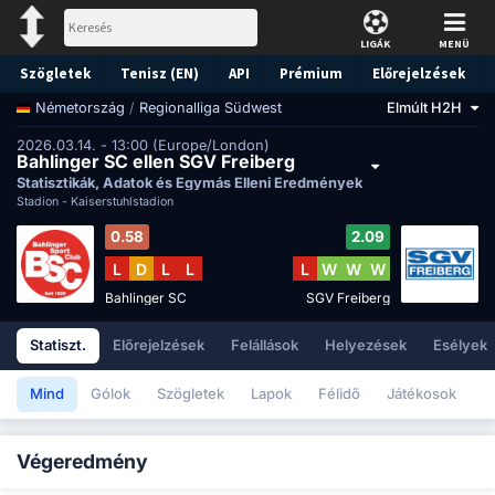
LIGÁK
MENÜ
Szögletek
Tenisz (EN)
API
Prémium
Előrejelzések
/
Regionalliga Südwest
Elmúlt H2H
Németország
2026.03.14. - 13:00 (Europe/London)
Bahlinger SC ellen SGV Freiberg
Statisztikák, Adatok és Egymás Elleni Eredmények
Stadion -
Kaiserstuhlstadion
0.58
2.09
L
D
L
L
L
W
W
W
Bahlinger SC
SGV Freiberg
Statiszt.
Előrejelzések
Felállások
Helyezések
Esélyek
Mind
Gólok
Szögletek
Lapok
Félidő
Játékosok
Végeredmény