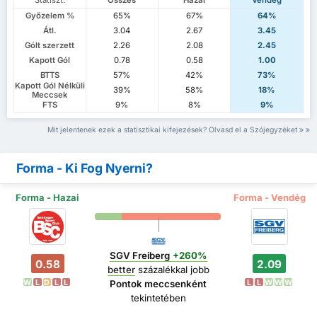
Statiszt.
Összes
Hazai
Vendég
Győzelem %
65%
67%
64%
Átl.
3.04
2.67
3.45
Gólt szerzett
2.26
2.08
2.45
Kapott Gól
0.78
0.58
1.00
BTTS
57%
42%
73%
Kapott Gól Nélküli
39%
58%
18%
Meccsek
FTS
9%
8%
9%
Mit jelentenek ezek a statisztikai kifejezések? Olvasd el a Szójegyzéket
Forma - Ki Fog Nyerni?
Forma - Hazai
Forma - Vendég
SGV Freiberg
+260%
0.58
2.09
better
százalékkal jobb
W
L
D
L
L
L
L
W
W
W
Pontok meccsenként
tekintetében