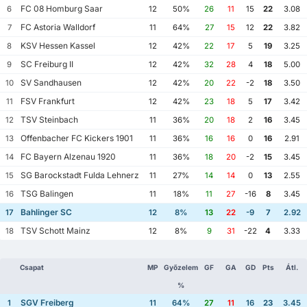
FC 08 Homburg Saar
6
12
50%
26
11
15
22
3.08
FC Astoria Walldorf
7
11
64%
27
15
12
22
3.82
KSV Hessen Kassel
8
12
42%
22
17
5
19
3.25
SC Freiburg II
9
12
42%
32
28
4
18
5.00
SV Sandhausen
10
12
42%
20
22
-2
18
3.50
FSV Frankfurt
11
12
42%
23
18
5
17
3.42
TSV Steinbach
12
11
36%
20
18
2
16
3.45
Offenbacher FC Kickers 1901
13
11
36%
16
16
0
16
2.91
FC Bayern Alzenau 1920
14
11
36%
18
20
-2
15
3.45
SG Barockstadt Fulda Lehnerz
15
11
27%
14
14
0
13
2.55
TSG Balingen
16
11
18%
11
27
-16
8
3.45
Bahlinger SC
17
12
8%
13
22
-9
7
2.92
TSV Schott Mainz
18
12
8%
9
31
-22
4
3.33
Csapat
MP
Győzelem
GF
GA
GD
Pts
Átl.
%
SGV Freiberg
1
11
64%
27
11
16
23
3.45