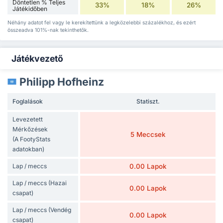
Döntetlen % Teljes
33%
18%
26%
Játékidőben
Néhány adatot fel vagy le kerekítettünk a legközelebbi százalékhoz, és ezért
összeadva 101%-nak tekinthetők.
Játékvezető
Philipp Hofheinz
Foglalások
Statiszt.
Levezetett
Mérkőzések
5 Meccsek
(A FootyStats
adatokban)
Lap / meccs
0.00 Lapok
Lap / meccs (Hazai
0.00 Lapok
csapat)
Lap / meccs (Vendég
0.00 Lapok
csapat)