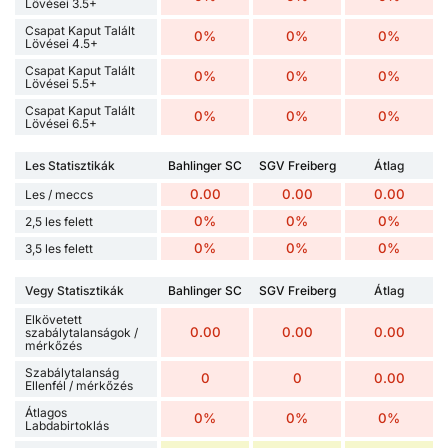
Lövései 3.5+
Csapat Kaput Talált
0%
0%
0%
Lövései 4.5+
Csapat Kaput Talált
0%
0%
0%
Lövései 5.5+
Csapat Kaput Talált
0%
0%
0%
Lövései 6.5+
Les Statisztikák
Bahlinger SC
SGV Freiberg
Átlag
0.00
0.00
0.00
Les / meccs
0%
0%
0%
2,5 les felett
0%
0%
0%
3,5 les felett
Vegy Statisztikák
Bahlinger SC
SGV Freiberg
Átlag
Elkövetett
0.00
0.00
0.00
szabálytalanságok /
mérkőzés
Szabálytalanság
0
0
0.00
Ellenfél / mérkőzés
Átlagos
0%
0%
0%
Labdabirtoklás