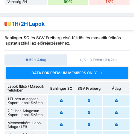
50%
18%
Vereség 2H
1H/2H Lapok
Bahlinger SC és SGV Freiberg első félidős és második félidős
lapstatisztikái az előrejelzésekhez.
1H/2H Átlag
0,5 - 3 Felett (1H/2H)
DATA FOR PREMIUM MEMBERS ONLY
Lapok (Első / Második
Bahlinger SC
SGV Freiberg
Átlag
félidőben)
1.FI-ben Átlagosan
Kapott Lapok Száma
2.FI-ben Átlagosan
Kapott Lapok Száma
Meccsenkénti Lapok
Átlaga (1.FI)