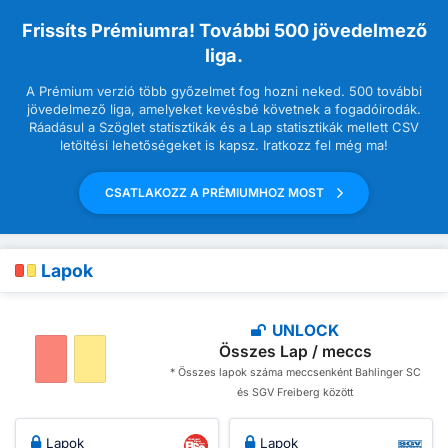
Frissíts Prémiumra! További 500 jövedelmező
liga.
A Prémium verzió több győzelmet fog hozni neked. 500 további
jövedelmező liga, amelyeket kevésbé követnek a fogadóirodák.
Ráadásul a Szöglet statisztikák és a Lap statisztikák mellett CSV
letöltési lehetőségeket is kapsz. Iratkozz fel még ma!
CSATLAKOZZ A PRÉMIUMHOZ MOST
Lapok
UNLOCK
Összes Lap / meccs
* Összes lapok száma meccsenként Bahlinger SC
és SGV Freiberg között
Lapok
Lapok