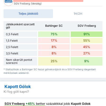
SGV Freiberg (Vendég)
Teljes játékidő
1H/2H
Játékonként szerzett
Bahlinger SC
SGV Freiberg
gól
75%
91%
0,5 Felett
17%
55%
1,5 Felett
8%
45%
2,5 Felett
8%
27%
3,5 Felett
Nem sikerült pontot
25%
9%
szerezni
* Statisztikák a Bahlinger SC hazai gólrekordjáról és a SGV Freiberg idegenbeli
mérkőzések adatairól.
Kapott Gólok
Ki fog gólt kapni?
SGV Freiberg
+45%
better
százalékkal jobb
Kapott Gólok