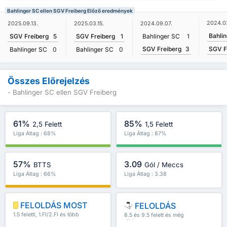
Bahlinger SC ellen SGV Freiberg Előző eredmények
2024.0
2025.09.13.
2025.03.15.
2024.09.07.
Bahli
SGV Freiberg
5
SGV Freiberg
1
Bahlinger SC
1
SGV Freiberg
3
SGV F
Bahlinger SC
0
Bahlinger SC
0
Összes Előrejelzés
- Bahlinger SC ellen SGV Freiberg
61%
85%
2,5 Felett
1,5 Felett
Liga Átlag : 68%
Liga Átlag : 87%
57%
3.09
BTTS
Gól / Meccs
Liga Átlag : 66%
Liga Átlag : 3.38
FELOLDÁS MOST
FELOLDÁS
1.5 feletti, 1.FI/2.FI és több
8.5 és 9.5 felett és még
több