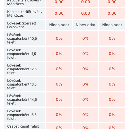
Kaput eltaláló lövés /
0.00
0.00
0.00
Mérkőzés
Kaput elkerülő lövés /
0.00
0.00
0.00
Mérkőzés
Lövések Szerzett
Nincs adat
Nincs adat
Nincs adat
Gólonként
Lövések
0%
0%
0%
csapatonként 10,5
felett
Lövések
0%
0%
0%
csapatonként 11,5
felett
Lövések
0%
0%
0%
csapatonként 12,5
felett
Lövések
0%
0%
0%
csapatonként 13,5
felett
Lövések
0%
0%
0%
csapatonként 14,5
felett
Lövések
0%
0%
0%
csapatonként 15,5
felett
Csapat Kaput Talált
0%
0%
0%