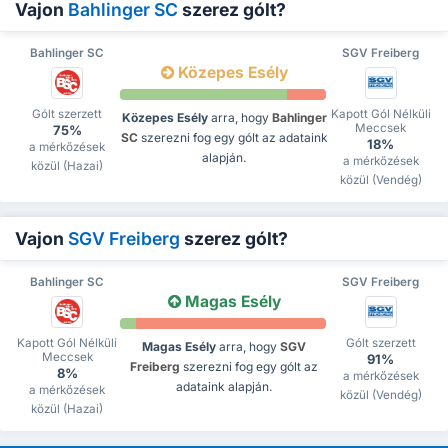
Vajon
Bahlinger SC
szerez gólt?
Bahlinger SC
SGV Freiberg
Közepes Esély
Gólt szerzett
Kapott Gól Nélküli
Közepes Esély
arra, hogy
Bahlinger
Meccsek
75%
SC
szerezni fog egy gólt az adataink
18%
a mérkőzések
alapján.
a mérkőzések
közül (Hazai)
közül (Vendég)
Vajon
SGV Freiberg
szerez gólt?
Bahlinger SC
SGV Freiberg
Magas Esély
Kapott Gól Nélküli
Gólt szerzett
Magas Esély
arra, hogy
SGV
Meccsek
91%
Freiberg
szerezni fog egy gólt az
8%
a mérkőzések
adataink alapján.
a mérkőzések
közül (Vendég)
közül (Hazai)