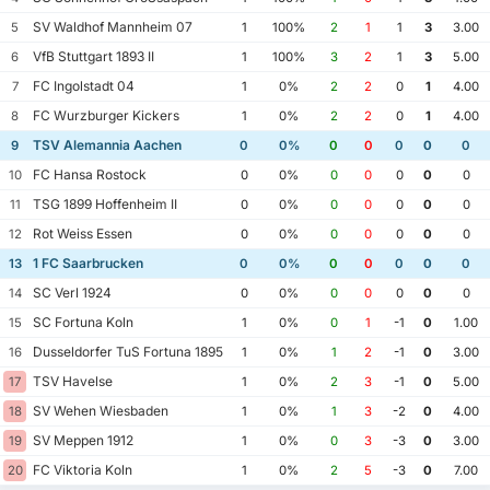
SV Waldhof Mannheim 07
5
1
100%
2
1
1
3
3.00
VfB Stuttgart 1893 II
6
1
100%
3
2
1
3
5.00
FC Ingolstadt 04
7
1
0%
2
2
0
1
4.00
FC Wurzburger Kickers
8
1
0%
2
2
0
1
4.00
TSV Alemannia Aachen
9
0
0%
0
0
0
0
0
FC Hansa Rostock
10
0
0%
0
0
0
0
0
TSG 1899 Hoffenheim II
11
0
0%
0
0
0
0
0
Rot Weiss Essen
12
0
0%
0
0
0
0
0
1 FC Saarbrucken
13
0
0%
0
0
0
0
0
SC Verl 1924
14
0
0%
0
0
0
0
0
SC Fortuna Koln
15
1
0%
0
1
-1
0
1.00
Dusseldorfer TuS Fortuna 1895
16
1
0%
1
2
-1
0
3.00
TSV Havelse
17
1
0%
2
3
-1
0
5.00
SV Wehen Wiesbaden
18
1
0%
1
3
-2
0
4.00
SV Meppen 1912
19
1
0%
0
3
-3
0
3.00
FC Viktoria Koln
20
1
0%
2
5
-3
0
7.00