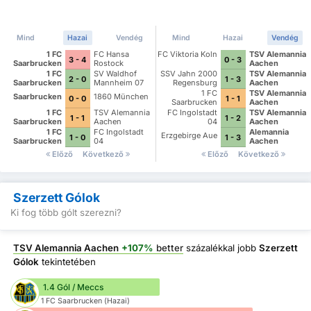
Mind
Hazai
Vendég
Mind
Hazai
Vendég
1 FC
FC Hansa
FC Viktoria Koln
TSV Alemannia
3 - 4
0 - 3
Saarbrucken
Rostock
Aachen
1 FC
SV Waldhof
SSV Jahn 2000
TSV Alemannia
2 - 0
1 - 3
Saarbrucken
Mannheim 07
Regensburg
Aachen
1 FC
TSV Alemannia
Saarbrucken
1860 München
0 - 0
1 - 1
Saarbrucken
Aachen
1 FC
TSV Alemannia
FC Ingolstadt
TSV Alemannia
1 - 1
1 - 2
Saarbrucken
Aachen
04
Aachen
1 FC
FC Ingolstadt
Alemannia
Erzgebirge Aue
1 - 0
1 - 3
Saarbrucken
04
Aachen
Előző
Következő
Előző
Következő
Szerzett Gólok
Ki fog több gólt szerezni?
TSV Alemannia Aachen
+107%
better
százalékkal jobb
Szerzett
Gólok
tekintetében
1.4 Gól / Meccs
1 FC Saarbrucken (Hazai)