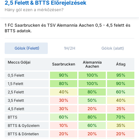
2,5 Felett & BTTS Előrejelzések
Hány gól ezen a mérkőzésen?
1 FC Saarbrucken és TSV Alemannia Aachen 0,5 - 4,5 felett és
BTTS adatok.
Gólok (Felett)
1H/2H
Gólok (alatt)
Meccs Góljai
Alemannia
Saarbrucken
Átlag
Aachen
90%
100%
95%
0,5 Felett
80%
100%
90%
1,5 Felett
40%
80%
60%
2,5 Felett
30%
50%
40%
3,5 Felett
30%
20%
25%
4,5 Felett
60%
80%
70%
BTTS
10%
60%
35%
BTTS & Győzelem
20%
20%
20%
BTTS & Döntetlen