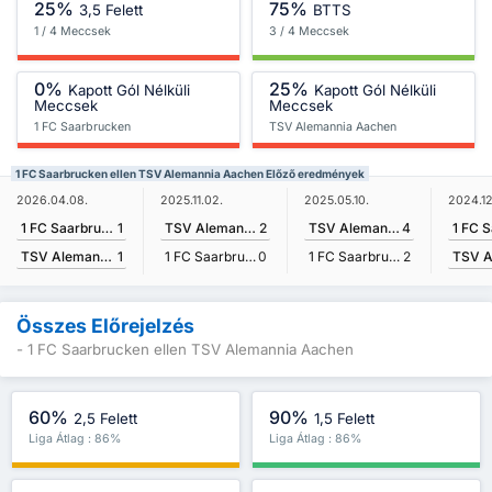
25%
75%
3,5 Felett
BTTS
1 / 4 Meccsek
3 / 4 Meccsek
0%
25%
Kapott Gól Nélküli
Kapott Gól Nélküli
Meccsek
Meccsek
1 FC Saarbrucken
TSV Alemannia Aachen
1 FC Saarbrucken ellen TSV Alemannia Aachen Előző eredmények
2026.04.08.
2024.12
2025.11.02.
2025.05.10.
1 FC Saarbrucken
1
TSV Alemannia Aachen
2
TSV Alemannia Aachen
4
TSV Alemannia Aachen
1
1 FC Saarbrucken
0
1 FC Saarbrucken
2
Összes Előrejelzés
- 1 FC Saarbrucken ellen TSV Alemannia Aachen
60%
90%
2,5 Felett
1,5 Felett
Liga Átlag : 86%
Liga Átlag : 86%