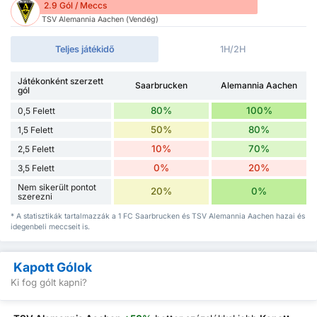
2.9 Gól / Meccs
TSV Alemannia Aachen (Vendég)
Teljes játékidő
1H/2H
Játékonként szerzett
Saarbrucken
Alemannia Aachen
gól
80%
100%
0,5 Felett
50%
80%
1,5 Felett
10%
70%
2,5 Felett
0%
20%
3,5 Felett
Nem sikerült pontot
20%
0%
szerezni
* A statisztikák tartalmazzák a 1 FC Saarbrucken és TSV Alemannia Aachen hazai és
idegenbeli meccseit is.
Kapott Gólok
Ki fog gólt kapni?