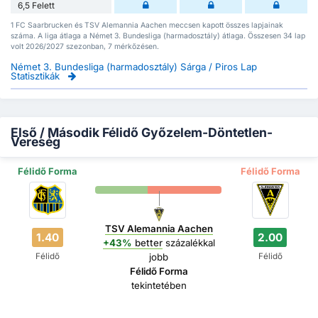
6,5 Felett
1 FC Saarbrucken és TSV Alemannia Aachen meccsen kapott összes lapjainak
száma. A liga átlaga a Német 3. Bundesliga (harmadosztály) átlaga. Összesen 34 lap
volt 2026/2027 szezonban, 7 mérkőzésen.
Német 3. Bundesliga (harmadosztály) Sárga / Piros Lap
Statisztikák
Első / Második Félidő Győzelem-Döntetlen-
Vereség
Félidő Forma
Félidő Forma
TSV Alemannia Aachen
1.40
2.00
+43%
better
százalékkal
Félidő
Félidő
jobb
Félidő Forma
tekintetében