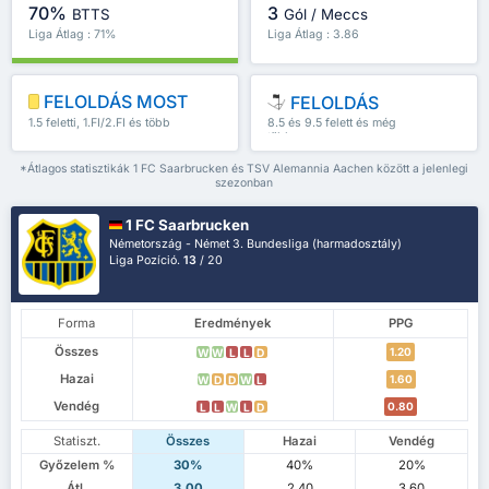
70%
3
BTTS
Gól / Meccs
Liga Átlag : 71%
Liga Átlag : 3.86
FELOLDÁS MOST
FELOLDÁS
1.5 feletti, 1.FI/2.FI és több
8.5 és 9.5 felett és még
több
*Átlagos statisztikák 1 FC Saarbrucken és TSV Alemannia Aachen között a jelenlegi
szezonban
1 FC Saarbrucken
Németország - Német 3. Bundesliga (harmadosztály)
Liga Pozíció.
13
/ 20
Forma
Eredmények
PPG
Összes
1.20
W
W
L
L
D
Hazai
1.60
W
D
D
W
L
Vendég
0.80
L
L
W
L
D
Statiszt.
Összes
Hazai
Vendég
Győzelem %
30%
40%
20%
Átl.
3.00
2.40
3.60