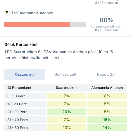
3 / 10 meccsen
TSV Alemannia Aachen
80%
Először szerzett gólt
8 / 10 meccsen
Gólok Percenként
1 FC Saarbrucken és TSV Alemannia Aachen góljai 10 és 15
perces időintervallumok szerint.
Összes gól
Gólt szerzett
Kapott Gól
10 Percenként
Saarbrucken
Alemannia Aachen
7%
8%
0 - 10 Perc
7%
5%
11 - 20 Perc
20%
5%
21 - 30 Perc
7%
16%
31 - 40 Perc
13%
14%
41 - 50 Perc