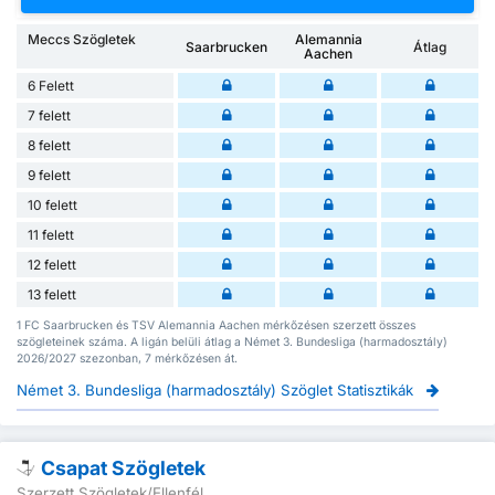
Meccs Szögletek
Alemannia
Saarbrucken
Átlag
Aachen
6 Felett
7 felett
8 felett
9 felett
10 felett
11 felett
12 felett
13 felett
1 FC Saarbrucken és TSV Alemannia Aachen mérkőzésen szerzett összes
szögleteinek száma. A ligán belüli átlag a Német 3. Bundesliga (harmadosztály)
2026/2027 szezonban, 7 mérkőzésen át.
Német 3. Bundesliga (harmadosztály) Szöglet Statisztikák
Csapat Szögletek
Szerzett Szögletek/Ellenfél