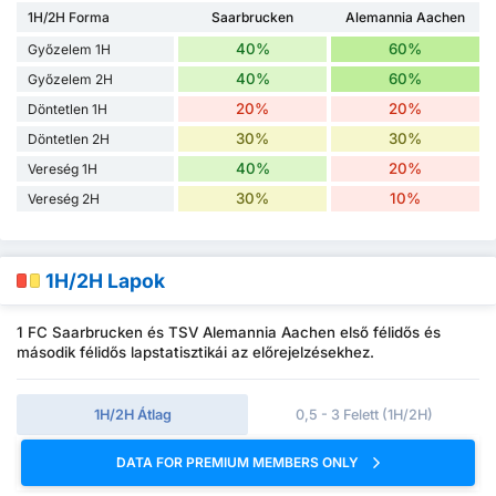
1H/2H Forma
Saarbrucken
Alemannia Aachen
40%
60%
Győzelem 1H
40%
60%
Győzelem 2H
20%
20%
Döntetlen 1H
30%
30%
Döntetlen 2H
40%
20%
Vereség 1H
30%
10%
Vereség 2H
1H/2H Lapok
1 FC Saarbrucken és TSV Alemannia Aachen első félidős és
második félidős lapstatisztikái az előrejelzésekhez.
1H/2H Átlag
0,5 - 3 Felett (1H/2H)
DATA FOR PREMIUM MEMBERS ONLY