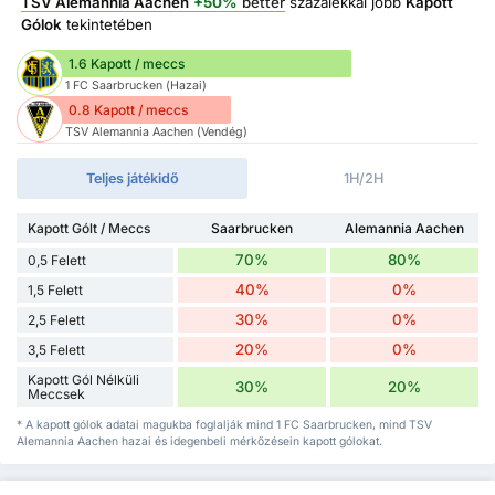
TSV Alemannia Aachen
+50%
better
százalékkal jobb
Kapott
Gólok
tekintetében
1.6 Kapott / meccs
1 FC Saarbrucken (Hazai)
0.8 Kapott / meccs
TSV Alemannia Aachen (Vendég)
Teljes játékidő
1H/2H
Kapott Gólt / Meccs
Saarbrucken
Alemannia Aachen
70%
80%
0,5 Felett
40%
0%
1,5 Felett
30%
0%
2,5 Felett
20%
0%
3,5 Felett
Kapott Gól Nélküli
30%
20%
Meccsek
* A kapott gólok adatai magukba foglalják mind 1 FC Saarbrucken, mind TSV
Alemannia Aachen hazai és idegenbeli mérkőzésein kapott gólokat.