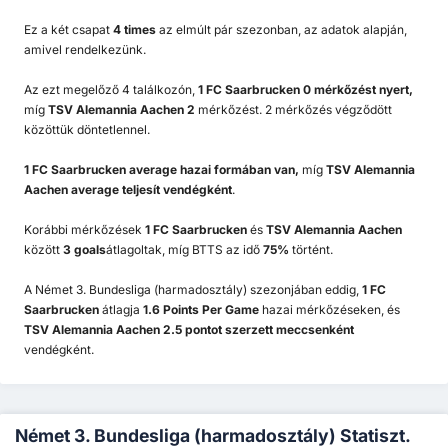
Ez a két csapat
4 times
az elmúlt pár szezonban, az adatok alapján,
amivel rendelkezünk.
Az ezt megelőző 4 találkozón,
1 FC Saarbrucken 0 mérkőzést nyert,
míg
TSV Alemannia Aachen 2
mérkőzést. 2 mérkőzés végződött
közöttük döntetlennel.
1 FC Saarbrucken
average hazai formában van,
míg
TSV Alemannia
Aachen
average teljesít vendégként
.
Korábbi mérkőzések
1 FC Saarbrucken
és
TSV Alemannia Aachen
között
3 goals
átlagoltak, míg BTTS az idő
75%
történt.
A Német 3. Bundesliga (harmadosztály) szezonjában eddig,
1 FC
Saarbrucken
átlagja
1.6 Points Per Game
hazai mérkőzéseken, és
TSV Alemannia Aachen 2.5 pontot szerzett meccsenként
vendégként.
Német 3. Bundesliga (harmadosztály) Statiszt.