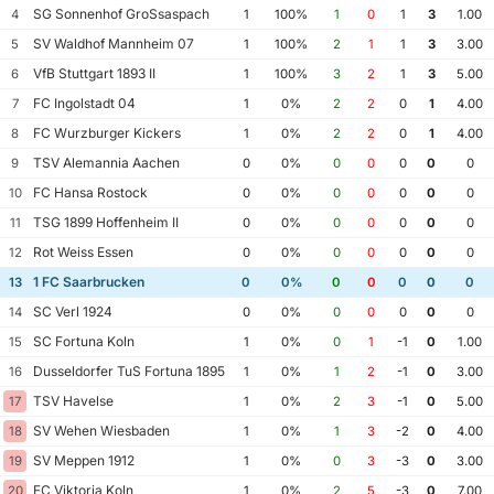
SG Sonnenhof GroSsaspach
4
1
100%
1
0
1
3
1.00
SV Waldhof Mannheim 07
5
1
100%
2
1
1
3
3.00
VfB Stuttgart 1893 II
6
1
100%
3
2
1
3
5.00
FC Ingolstadt 04
7
1
0%
2
2
0
1
4.00
FC Wurzburger Kickers
8
1
0%
2
2
0
1
4.00
TSV Alemannia Aachen
9
0
0%
0
0
0
0
0
FC Hansa Rostock
10
0
0%
0
0
0
0
0
TSG 1899 Hoffenheim II
11
0
0%
0
0
0
0
0
Rot Weiss Essen
12
0
0%
0
0
0
0
0
1 FC Saarbrucken
13
0
0%
0
0
0
0
0
SC Verl 1924
14
0
0%
0
0
0
0
0
SC Fortuna Koln
15
1
0%
0
1
-1
0
1.00
Dusseldorfer TuS Fortuna 1895
16
1
0%
1
2
-1
0
3.00
TSV Havelse
17
1
0%
2
3
-1
0
5.00
SV Wehen Wiesbaden
18
1
0%
1
3
-2
0
4.00
SV Meppen 1912
19
1
0%
0
3
-3
0
3.00
FC Viktoria Koln
20
1
0%
2
5
-3
0
7.00