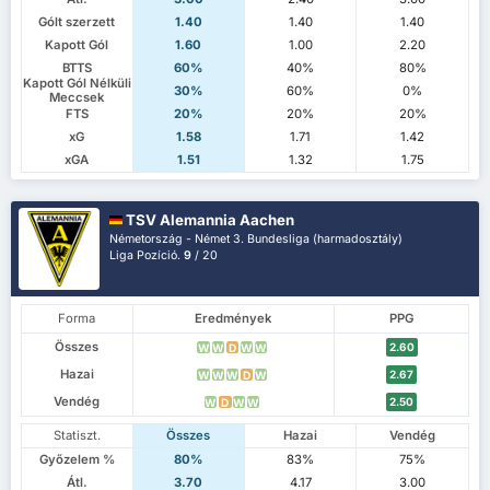
Gólt szerzett
1.40
1.40
1.40
Kapott Gól
1.60
1.00
2.20
BTTS
60%
40%
80%
Kapott Gól Nélküli
30%
60%
0%
Meccsek
FTS
20%
20%
20%
xG
1.58
1.71
1.42
xGA
1.51
1.32
1.75
TSV Alemannia Aachen
Németország - Német 3. Bundesliga (harmadosztály)
Liga Pozíció.
9
/ 20
Forma
Eredmények
PPG
Összes
2.60
W
W
D
W
W
Hazai
2.67
W
W
W
D
W
Vendég
2.50
W
D
W
W
Statiszt.
Összes
Hazai
Vendég
Győzelem %
80%
83%
75%
Átl.
3.70
4.17
3.00