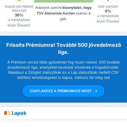
Kapott Gól Nélküli
Gólt szerzett
Adataink szerint
bizonytalan, hogy
Meccsek
0%
TSV Alemannia Aachen
szerez-e
30%
a mérkőzések
gólt.
a mérkőzések
közül (Összes)
közül (Összes)
Frissíts Prémiumra! További 500 jövedelmező
liga.
A Prémium verzió több győzelmet fog hozni neked. 500 további
jövedelmező liga, amelyeket kevésbé követnek a fogadóirodák.
Ráadásul a Szöglet statisztikák és a Lap statisztikák mellett CSV
letöltési lehetőségeket is kapsz. Iratkozz fel még ma!
CSATLAKOZZ A PRÉMIUMHOZ MOST
Lapok