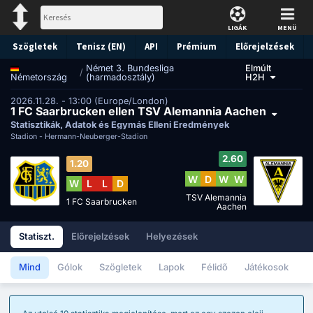
LIGÁK
MENÜ
Szögletek
Tenisz (EN)
API
Prémium
Előrejelzések
Német 3. Bundesliga
Elmúlt
/
(harmadosztály)
H2H
Németország
2026.11.28. - 13:00 (Europe/London)
1 FC Saarbrucken ellen TSV Alemannia Aachen
Statisztikák, Adatok és Egymás Elleni Eredmények
Stadion -
Hermann-Neuberger-Stadion
2.60
1.20
W
D
W
W
W
L
L
D
TSV Alemannia
1 FC Saarbrucken
Aachen
Statiszt.
Előrejelzések
Helyezések
Mind
Gólok
Szögletek
Lapok
Félidő
Játékosok