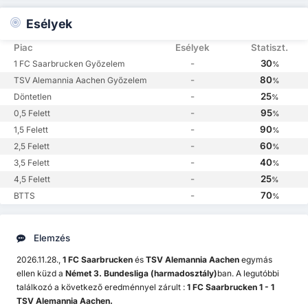
Esélyek
Piac
Esélyek
Statiszt.
-
30
1 FC Saarbrucken Győzelem
%
-
80
TSV Alemannia Aachen Győzelem
%
-
25
Döntetlen
%
-
95
0,5 Felett
%
-
90
1,5 Felett
%
-
60
2,5 Felett
%
-
40
3,5 Felett
%
-
25
4,5 Felett
%
-
70
BTTS
%
Elemzés
2026.11.28.,
1 FC Saarbrucken
és
TSV Alemannia Aachen
egymás
ellen küzd a
Német 3. Bundesliga (harmadosztály)
ban. A legutóbbi
találkozó a következő eredménnyel zárult :
1 FC Saarbrucken 1 - 1
TSV Alemannia Aachen.