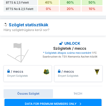
40%
60%
50%
BTTS & 2,5 Felett
0%
20%
10%
BTTS No & 2,5 Felett
Szöglet statisztikák
Hány szögletrúgásra kerül sor?
UNLOCK
Szögletek / meccs
* Szögletek átlagos száma meccsenként
1 FC
Saarbrucken és TSV Alemannia Aachen között
/ meccs
/ meccs
Elnyert Szögletek
Elnyert Szögletek
Összes Szöglet
1H/2H
DATA FOR PREMIUM MEMBERS ONLY