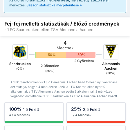
Az utolsó 10 statisztika megjelenítése, mert ez egy szezon eleji
mérkőzés.
Szezon statisztika megjelenítése
Fej-fej melletti statisztikák / Előző eredmények
- 1 FC Saarbrucken ellen TSV Alemannia Aachen
4
Meccsek
0%
50%
50%
2 Győzelem
Saarbrucken
Alemannia
2 Döntetlen
Aachen
(0%)
(50%)
(50%)
A 1 FC Saarbrucken vs TSV Alemannia Aachen head to head nyilvántartása
azt mutatja, hogy a 4 mérkőzése közül a 1 FC Saarbrucken nyert 0
alkalommal, a TSV Alemannia Aachen pedig 2 alkalommal. 2 mérkőzés
végződött döntetlennel 1 FC Saarbrucken és TSV Alemannia Aachen között.
100%
25%
1,5 Felett
2,5 Felett
4 / 4 Meccsek
1 / 4 Meccsek