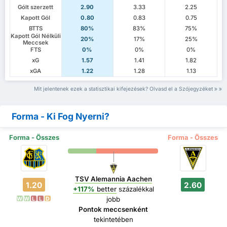
Gólt szerzett
2.90
3.33
2.25
Kapott Gól
0.80
0.83
0.75
BTTS
80%
83%
75%
Kapott Gól Nélküli
20%
17%
25%
Meccsek
FTS
0%
0%
0%
xG
1.57
1.41
1.82
xGA
1.22
1.28
1.13
Mit jelentenek ezek a statisztikai kifejezések? Olvasd el a Szójegyzéket
Forma - Ki Fog Nyerni?
Forma - Összes
Forma - Összes
TSV Alemannia Aachen
1.20
2.60
+117%
better
százalékkal
jobb
W
W
L
L
D
Pontok meccsenként
tekintetében