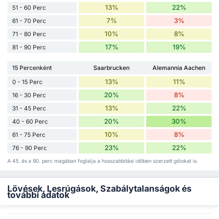
13%
22%
51 - 60 Perc
7%
3%
61 - 70 Perc
10%
8%
71 - 80 Perc
17%
19%
81 - 90 Perc
15 Percenként
Saarbrucken
Alemannia Aachen
13%
11%
0 - 15 Perc
20%
8%
16 - 30 Perc
13%
22%
31 - 45 Perc
20%
30%
40 - 60 Perc
10%
8%
61 - 75 Perc
23%
22%
76 - 90 Perc
A 45. és a 90. perc magában foglalja a hosszabbítási időben szerzett gólokat is.
Lövések, Lesrúgások, Szabálytalanságok és
további adatok