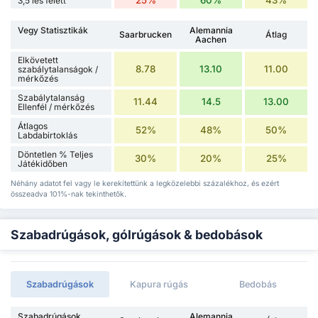
3,5 les felett
Vegy Statisztikák
Alemannia
Saarbrucken
Átlag
Aachen
Elkövetett
8.78
13.10
11.00
szabálytalanságok /
mérkőzés
Szabálytalanság
11.44
14.5
13.00
Ellenfél / mérkőzés
Átlagos
52%
48%
50%
Labdabirtoklás
Döntetlen % Teljes
30%
20%
25%
Játékidőben
Néhány adatot fel vagy le kerekítettünk a legközelebbi százalékhoz, és ezért
összeadva 101%-nak tekinthetők.
Szabadrúgások, gólrúgások & bedobások
Szabadrúgások
Kapura rúgás
Bedobás
Szabadrúgások
Alemannia