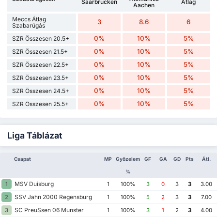
Saarbrucken
Átlag
Aachen
Meccs Átlag
3
8.6
6
Szabarúgás
0%
10%
5%
SZR Összesen 20.5+
0%
10%
5%
SZR Összesen 21.5+
0%
10%
5%
SZR Összesen 22.5+
0%
10%
5%
SZR Összesen 23.5+
0%
10%
5%
SZR Összesen 24.5+
0%
10%
5%
SZR Összesen 25.5+
Liga Táblázat
Csapat
MP
Győzelem
GF
GA
GD
Pts
Átl.
%
MSV Duisburg
1
1
100%
3
0
3
3
3.00
SSV Jahn 2000 Regensburg
2
1
100%
5
2
3
3
7.00
SC PreuSsen 06 Munster
3
1
100%
3
1
2
3
4.00