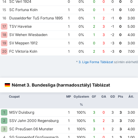
SC Verl 1924
14
0
0%
0
0
0
0
0
SC Fortuna Koln
15
1
0%
0
1
-1
0
1.00
Dusseldorfer TuS Fortuna 1895
16
1
0%
1
2
-1
0
3.00
TSV Havelse
17
1
0%
2
3
-1
0
5.00
SV Wehen Wiesbaden
18
1
0%
1
3
-2
0
4.00
SV Meppen 1912
19
1
0%
0
3
-3
0
3.00
FC Viktoria Koln
20
1
0%
2
5
-3
0
7.00
*
3. Liga Forma Táblázat
szintén elérhető
Német 3. Bundesliga (harmadosztály) Táblázat
Csapat
MP
Győzelem
GF
GA
GD
Pts
Átl.
%
MSV Duisburg
1
1
100%
3
0
3
3
3.00
SSV Jahn 2000 Regensburg
2
1
100%
5
2
3
3
7.00
SC PreuSsen 06 Munster
3
1
100%
3
1
2
3
4.00
SG Sonnenhof GroSsaspach
4
1
100%
1
0
1
3
1.00