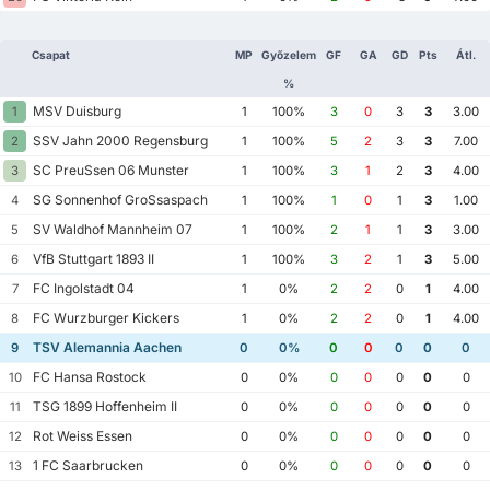
Csapat
MP
Győzelem
GF
GA
GD
Pts
Átl.
%
MSV Duisburg
1
1
100%
3
0
3
3
3.00
SSV Jahn 2000 Regensburg
2
1
100%
5
2
3
3
7.00
SC PreuSsen 06 Munster
3
1
100%
3
1
2
3
4.00
SG Sonnenhof GroSsaspach
4
1
100%
1
0
1
3
1.00
SV Waldhof Mannheim 07
5
1
100%
2
1
1
3
3.00
VfB Stuttgart 1893 II
6
1
100%
3
2
1
3
5.00
FC Ingolstadt 04
7
1
0%
2
2
0
1
4.00
FC Wurzburger Kickers
8
1
0%
2
2
0
1
4.00
TSV Alemannia Aachen
9
0
0%
0
0
0
0
0
FC Hansa Rostock
10
0
0%
0
0
0
0
0
TSG 1899 Hoffenheim II
11
0
0%
0
0
0
0
0
Rot Weiss Essen
12
0
0%
0
0
0
0
0
1 FC Saarbrucken
13
0
0%
0
0
0
0
0