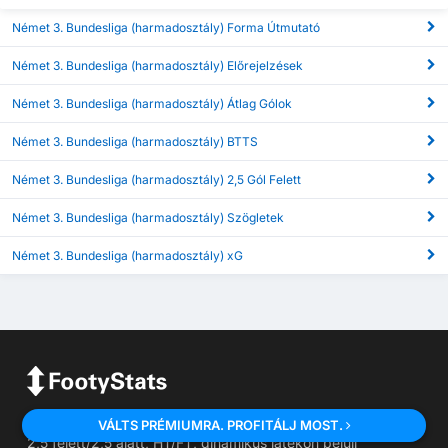
Német 3. Bundesliga (harmadosztály) Forma Útmutató
Német 3. Bundesliga (harmadosztály) Előrejelzések
Német 3. Bundesliga (harmadosztály) Átlag Gólok
Német 3. Bundesliga (harmadosztály) BTTS
Német 3. Bundesliga (harmadosztály) 2,5 Gól Felett
Német 3. Bundesliga (harmadosztály) Szögletek
Német 3. Bundesliga (harmadosztály) xG
FootyStats a legjobb forrás olyan statisztikákra, mint Gólok,
VÁLTS PRÉMIUMRA. PROFITÁLJ MOST.
2,5 felett/2,5 alatt, HT/FT, dinamikus játékon belüli