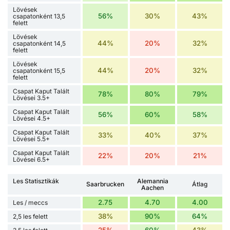
Lövések
56%
30%
43%
csapatonként 13,5
felett
Lövések
44%
20%
32%
csapatonként 14,5
felett
Lövések
44%
20%
32%
csapatonként 15,5
felett
Csapat Kaput Talált
78%
80%
79%
Lövései 3.5+
Csapat Kaput Talált
56%
60%
58%
Lövései 4.5+
Csapat Kaput Talált
33%
40%
37%
Lövései 5.5+
Csapat Kaput Talált
22%
20%
21%
Lövései 6.5+
Les Statisztikák
Alemannia
Saarbrucken
Átlag
Aachen
2.75
4.70
4.00
Les / meccs
38%
90%
64%
2,5 les felett
25%
60%
43%