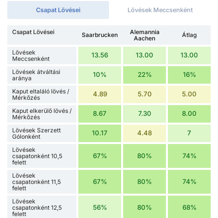
Csapat Lövései
Lövések Meccsenként
Csapat Lövései
Alemannia
Saarbrucken
Átlag
Aachen
Lövések
13.56
13.00
13.00
Meccsenként
Lövések átváltási
10%
22%
16%
aránya
Kaput eltaláló lövés /
4.89
5.70
5.00
Mérkőzés
Kaput elkerülő lövés /
8.67
7.30
8.00
Mérkőzés
Lövések Szerzett
10.17
4.48
7
Gólonként
Lövések
67%
80%
74%
csapatonként 10,5
felett
Lövések
67%
80%
74%
csapatonként 11,5
felett
Lövések
56%
80%
68%
csapatonként 12,5
felett