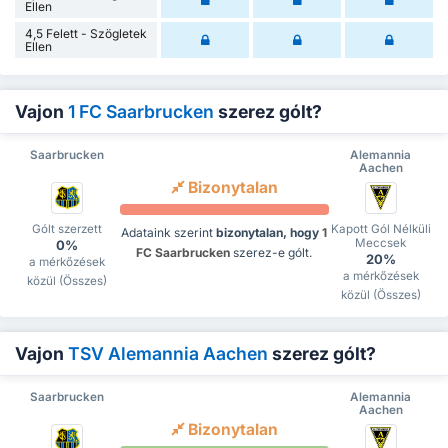
Ellen
4,5 Felett - Szögletek
Ellen
Vajon
1 FC Saarbrucken
szerez gólt?
Saarbrucken
Alemannia
Aachen
Bizonytalan
Gólt szerzett
Kapott Gól Nélküli
Adataink szerint
bizonytalan, hogy
1
Meccsek
0%
FC Saarbrucken
szerez-e gólt.
20%
a mérkőzések
a mérkőzések
közül (Összes)
közül (Összes)
Vajon
TSV Alemannia Aachen
szerez gólt?
Saarbrucken
Alemannia
Aachen
Bizonytalan