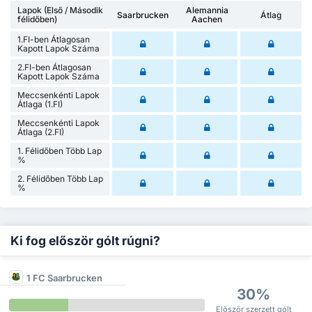
Lapok (Első / Második
Alemannia
Saarbrucken
Átlag
félidőben)
Aachen
1.FI-ben Átlagosan
Kapott Lapok Száma
2.FI-ben Átlagosan
Kapott Lapok Száma
Meccsenkénti Lapok
Átlaga (1.FI)
Meccsenkénti Lapok
Átlaga (2.FI)
1. Félidőben Több Lap
%
2. Félidőben Több Lap
%
Ki fog először gólt rúgni?
1 FC Saarbrucken
30%
Először szerzett gólt