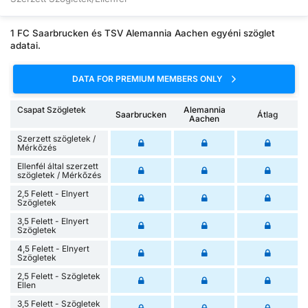
1 FC Saarbrucken és TSV Alemannia Aachen egyéni szöglet
adatai.
DATA FOR PREMIUM MEMBERS ONLY
Csapat Szögletek
Alemannia
Saarbrucken
Átlag
Aachen
Szerzett szögletek /
Mérkőzés
Ellenfél által szerzett
szögletek / Mérkőzés
2,5 Felett - Elnyert
Szögletek
3,5 Felett - Elnyert
Szögletek
4,5 Felett - Elnyert
Szögletek
2,5 Felett - Szögletek
Ellen
3,5 Felett - Szögletek