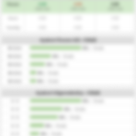
0.00
0.00
0.00
Összes
/ Meccsek
/ Meccsek
/ Meccsek
0.00
0.00
0.00
Hazai
0.00
0.00
0.00
Vendég
Gyakori Összes Gól - Félidő
0
Gólok
0%
/
0
idők
0
Gólok
0%
/
0
idők
0
Gólok
0%
/
0
idők
0
Gólok
0%
/
0
idők
0
Gólok
0%
/
0
idők
Gyakori Végeredmény - Félidő
0 - 0
0%
/
0
idők
0 - 0
0%
/
0
idők
0 - 0
0%
/
0
idők
0 - 0
0%
/
0
idők
0 - 0
0%
/
0
idők