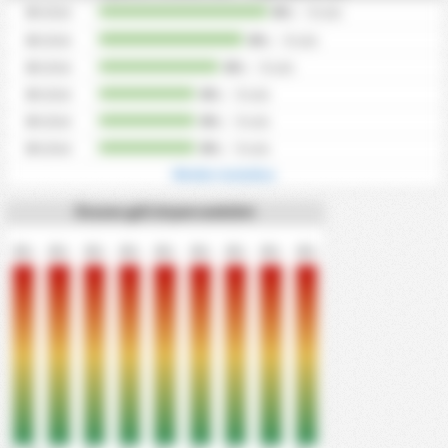
0
Gólok
0%
/
0
idők
0
Gólok
0%
/
0
idők
0
Gólok
0%
/
0
idők
0
Gólok
0%
/
0
idők
0
Gólok
0%
/
0
idők
0
Gólok
0%
/
0
idők
Minden mutatása
Összes gól 10 percenként
0%
0%
0%
0%
0%
0%
0%
0%
0%