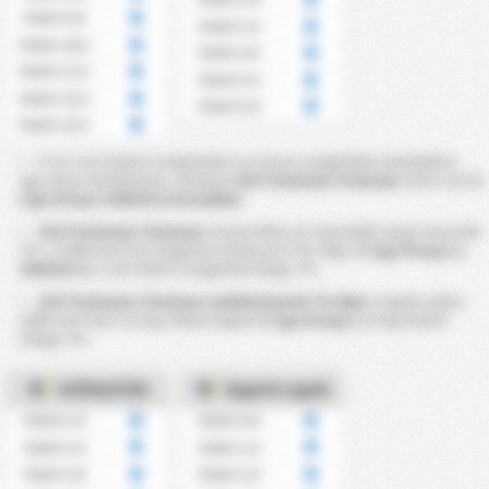
Felett 9.5
Felett 3.5
Felett 10.5
Felett 4.5
Felett 11.5
Felett 5.5
Felett 12.5
Felett 6.5
Felett 13.5
A 7,5–13,5 feletti szögleteket az összes szögletből számítják ki
egy olyan mérkőzésen, amelyen
GZS Tluchowia Tluchowo
részt vett
3
Liga Group 2 2025/26 szezonjában
GZS Tluchowia Tluchowo
statisztikái azt mutatják, hogy meccseik
?% -a több mint 9,5 szögletet halmozott fel. Míg a
3 Liga Group 2 a
2025/26
ban a 9,5 feletti szögletek átlaga ?% .
GZS Tluchowia Tluchowo mérkőzéseinek ?%-ában
a lapok száma
több volt mint 3,5 lap. Ehhez képest
3 Liga Group 2
3,5 lap feletti
átlaga ?%.
SZÖGLETEK
Kapott Lapok
Felett 2.5
Felett 0.5
Felett 3.5
Felett 1.5
Felett 4.5
Felett 2.5