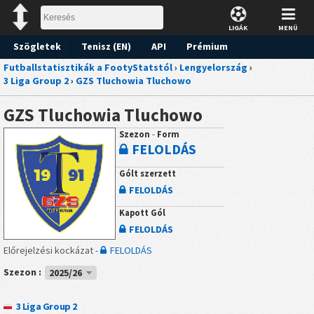
LIGÁK
MENÜ
Szögletek
Tenisz (EN)
API
Prémium
Futballstatisztikák a FootyStatstól
›
Lengyelország
›
Előrejelzések
3 Liga Group 2
›
GZS Tluchowia Tluchowo
GZS Tluchowia Tluchowo
Szezon
-
Form
FELOLDÁS
Gólt szerzett
FELOLDÁS
Kapott Gól
FELOLDÁS
Előrejelzési kockázat -
FELOLDÁS
Szezon :
2025/26
3 Liga Group 2