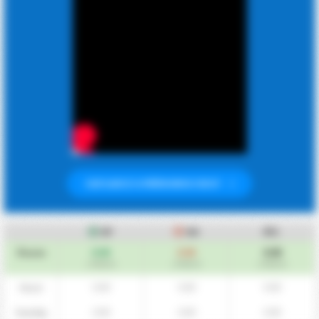
CSATLAKOZZ A PRÉMIUMHOZ MOST
GF
GA
Átl.
0.00
0.00
0.00
Összes
/ meccs
/ meccs
/ meccs
0.00
0.00
0.00
Hazai
0.00
0.00
0.00
Vendég