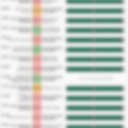
0 - 3
HT
FT
Tluchowo
Stargard
04.04.
GKS Cartusia
GZS Tluchowia
0 - 0
HT
FT
Kartuzy
Tluchowo
04.01.
GZS Tluchowia
WKS Zawisza
0 - 1
HT
FT
Tluchowo
Bydgoszcz
03.27.
GZS Tluchowia
Klub Sportowy
3 - 1
HT
FT
Tluchowo
Lipno Steszew
03.21.
GZS Tluchowia
5 - 1
SKS Unia Swarzedz
HT
FT
Tluchowo
03.14.
Klub Sportowy
GZS Tluchowia
0 - 1
HT
FT
Notec Czarnkow
Tluchowo
03.07.
GZS Tluchowia
Pogon Nowe
1 - 3
HT
FT
Tluchowo
Skalmierzyce
02.28.
MKS Flota
GZS Tluchowia
1 - 0
HT
FT
Swinoujscie
Tluchowo
Ludowy Klub
11.22.
GZS Tluchowia
0 - 1
*Goal Timing nem elérhető
Sportowy Wybrzeze
Tluchowo
Rewalskie Rewal
11.15.
GZS Tluchowia
0 - 0
TKP Elana Torun
HT
FT
Tluchowo
KS Blekitni
11.08.
GZS Tluchowia
3 - 2
Stargard
HT
FT
Tluchowo
Szczecinski
10.31.
GZS Tluchowia
0 - 2
KS Wda Swiecie
HT
FT
Tluchowo
10.26.
GZS Tluchowia
2 - 1
KKS Lech Poznan II
HT
FT
Tluchowo
10.18.
GZS Tluchowia
KS Polonia Sroda
0 - 3
HT
FT