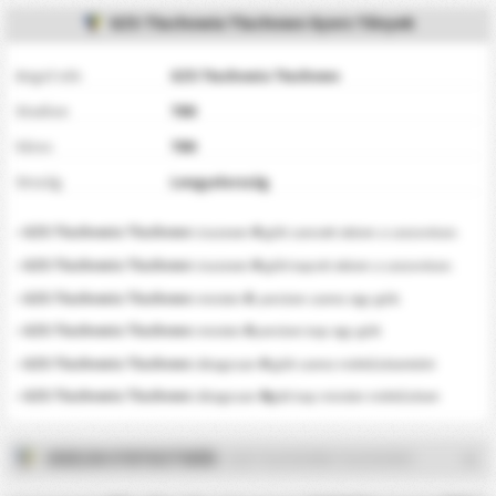
GZS Tluchowia Tluchowo Gyors Tények
Angol név
GZS Tłuchowia Tłuchowo
Stadion
TBD
Város
TBD
Ország
Lengyelország
0
•
GZS Tluchowia Tluchowo
összesen
gólt szerzett ebben a szezonban.
0
•
GZS Tluchowia Tluchowo
összesen
gólt kapott ebben a szezonban.
0
•
GZS Tluchowia Tluchowo
minden
. percben szerez egy gólt.
0
•
GZS Tluchowia Tluchowo
minden
percben kap egy gólt
0
•
GZS Tluchowia Tluchowo
átlagosan
gólt szerez mérkőzésenként
0
•
GZS Tluchowia Tluchowo
átlagosan
gült kap minden mérkőzésen
2025/26 STATISZTIKÁK
- GZS TLUCHOWIA TLUCHOWO