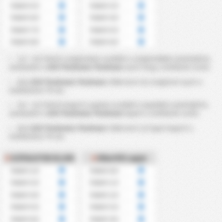
Felett 5.5
Felett 3.5
Felett 6.5
Felett 4.5
Felett 7.5
Felett 5.5
Felett 8.5
Felett 6.5
2,5 ~ 8,5 feletti szögleteket azokból a szögletekből számítják ki,
amelyeket a
GZS Tluchowia Tluchowo
nyert meg a mérkőzés során.
A(z)
GZS Tluchowia Tluchowo
több mint 4,5 szögletet nyert a
mérkőzései ?%-án.
0,5 ~ 6,5 feletti Kapott Lapokat azokból a lapokból számítják ki,
amelyeket a
GZS Tluchowia Tluchowo
kapott a mérkőzés során.
A(z)
GZS Tluchowia Tluchowo
több mint 2,5 lapot kapott a
mérkőzései ?%-án.
SZÖGLETEK ELLEN
Ellenfél Lapjai
Felett 2.5
Felett 0.5
Felett 3.5
Felett 1.5
Felett 4.5
Felett 2.5
Felett 5.5
Felett 3.5
Felett 6.5
Felett 4.5