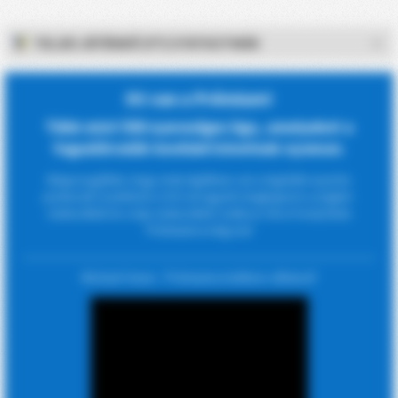
TELJES JÁTÉKIDŐ (FT) STATISZTIKÁK
Itt van a Prémium!
Több mint 500 nyereséges liga, amelyeket a
fogadóirodák kevésbé követnek nyomon.
Megvizsgáltuk, hogy mely ligákban van a legtöbb nyerési
potenciál. Ezenkívül a CSV-vel együtt megkapod a szöglet-
statisztikát és a lap-statisztikát. Iratkozz fel a FootyStats
Prémiumra még ma!
Michael Owen : 'Prémiumra kellene váltanod'