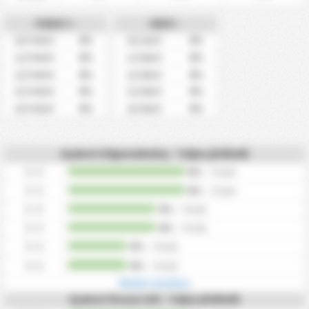
Felett +
Alatt -
0%
0%
0,5 Felett
0,5 alatt
0%
0%
1,5 Felett
1,5 Alatt
0%
0%
2,5 Felett
2,5 Alatt
0%
0%
3,5 Felett
3,5 Alatt
0%
0%
4,5 Felett
4,5 Alatt
Gyakori Végeredmény - Teljes játékidő
0 - 0
0%
/
0
idők
0 - 0
0%
/
0
idők
0 - 0
0%
/
0
idők
0 - 0
0%
/
0
idők
0 - 0
0%
/
0
idők
0 - 0
0%
/
0
idők
Minden mutatása
Gyakori Összes Gól - Teljes játékidő