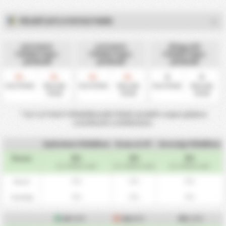
FÉLIDŐ (HT) STATISZTIKÁK
0,5 Felett
1,5 Felett
Átlag Gól
Félidő/Teljes
Félidő/Teljes
Félidő/Teljes
játékidő
játékidő
játékidő
0
0
0
0
0
0
%
%
%
%
Első félidő
Második
Első félidő
Második
Első félidő
Második
félidő
félidő
félidő
* 0,5-1,5 Felett Félidő/Második Félidő mindkét csapat góljaira
vonatkozik a mérkőzésen.
Győzelem Félidőben
Draw at HT
Vereség Félidőben
0%
0%
0%
Összes
(0 / 34 Meccsek)
(0 / 34 Meccsek)
(0 / 34 Meccsek)
0%
0%
0%
Hazai
0%
0%
0%
Vendég
GF
(HT)
GA
(HT)
Átl.
(HT)