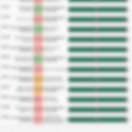
Tluchowo
Wielkopolska
10.12.
MKS Pogon
GZS Tluchowia
2 - 3
HT
FT
Szczecin II
Tluchowo
10.04.
GZS Tluchowia
6 - 2
KTSK Luzino
HT
FT
Tluchowo
09.27.
GZS Tluchowia
MKS Victoria
1 - 0
HT
FT
Tluchowo
Wrzesnia
09.20.
ZKS Kluczevia
GZS Tluchowia
3 - 0
HT
FT
Stargard
Tluchowo
09.13.
GZS Tluchowia
GKS Cartusia
1 - 4
HT
FT
Tluchowo
Kartuzy
09.06.
Klub Sportowy
GZS Tluchowia
0 - 2
HT
FT
Lipno Steszew
Tluchowo
08.30.
GZS Tluchowia
1 - 2
SKS Unia Swarzedz
HT
FT
Tluchowo
08.27.
GZS Tluchowia
Klub Sportowy
0 - 0
HT
FT
Tluchowo
Notec Czarnkow
08.22.
Pogon Nowe
GZS Tluchowia
0 - 0
HT
FT
Skalmierzyce
Tluchowo
08.16.
GZS Tluchowia
MKS Flota
0 - 1
HT
FT
Tluchowo
Swinoujscie
08.08.
WKS Zawisza
GZS Tluchowia
4 - 0
HT
FT
Bydgoszcz
Tluchowo
Ludowy Klub
08.02.
GZS Tluchowia
1 - 2
Sportowy Wybrzeze
HT
FT
Tluchowo
Rewalskie Rewal