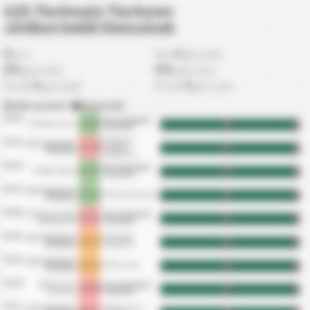
GZS Tluchowia Tluchowo
Játékon belüli Elemzések
0
0
perc
Max
gól után
0%
0%
gól előtt
gól után
0
0
ÁTLAG
gól előtt
ÁTLAG
gól után
Gólt szerzett
|
Kapott Gól
05.30.
GZS Tluchowia
2 - 5
TKP Elana Torun
HT
FT
Tluchowo
KS Blekitni
05.22.
GZS Tluchowia
1 - 4
Stargard
HT
FT
Tluchowo
Szczecinski
05.16.
GZS Tluchowia
1 - 2
KS Wda Swiecie
HT
FT
Tluchowo
05.13.
GZS Tluchowia
3 - 1
KKS Lech Poznan II
HT
FT
Tluchowo
05.08.
KS Polonia Sroda
GZS Tluchowia
3 - 1
HT
FT
Wielkopolska
Tluchowo
05.01.
GZS Tluchowia
MKS Pogon
3 - 3
HT
FT
Tluchowo
Szczecin II
04.25.
GZS Tluchowia
1 - 1
KTSK Luzino
HT
FT
Tluchowo
04.19.
MKS Victoria
GZS Tluchowia
2 - 0
HT
FT
Wrzesnia
Tluchowo
04.11.
GZS Tluchowia
ZKS Kluczevia