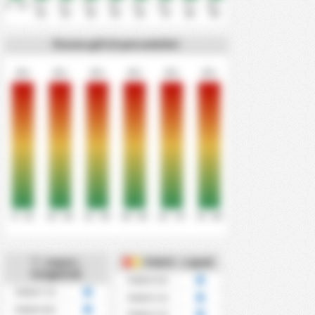
0' - 10'
11' -
21' -
31' -
41' -
51' -
61' -
71' -
81' -
20'
30'
40'
50'
60'
70'
80'
90'
Összes gól 15 percenként
0%
0%
0%
0%
0%
0%
0' - 15'
16' - 30'
31' - 45'
46' - 60'
61' - 75'
76' - 90'
Felett - Lapok
Felett -
Szögletek
Felett 0.5
Felett 7.5
Felett 1.5
Felett 8.5
Felett 2.5