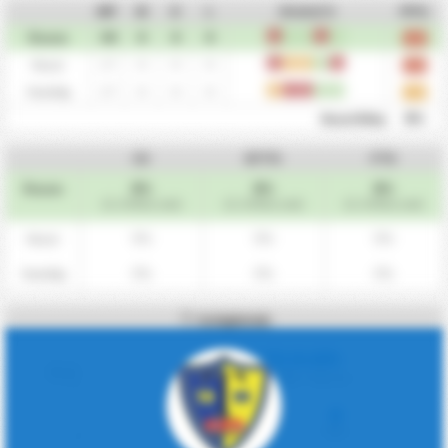
MP
W
D
L
Utolsó 5
PPG
34
0
0
0
L
W
W
L
W
Összes
0.97
17
0
0
0
L
D
D
W
L
Hazai
0.76
17
0
0
0
D
L
L
W
W
Vendég
1.18
0%
Hazai Előny
CS
BTTS
FTS
0%
0%
0%
Összes
(0 / 34 Meccsek)
(0 / 34 Meccsek)
(0 / 34 Meccsek)
0%
0%
0%
Hazai
0%
0%
0%
Vendég
Szögletek
FELOLDÁS
Szögletek / meccs
-nak
Ellen