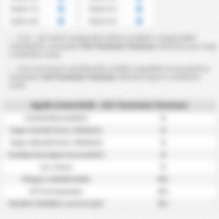
Felett 7.5
Felett 5.5
Felett 8.5
Felett 6.5
A 2,5 ~ 8,5 Feletti Szögleteket (Ellen) azokból a szögletekből
számítják ki, amelyeket
GZS Tluchowia Tluchowo
ellenfele nyert meg
a mérkőzés során.
A 0,5–6,5 Feletti Lap (Ellenfél) azokból a lapokból van kiszámítva,
amelyeket
GZS Tluchowia Tluchowo
ellenfele kapott a mérkőzés
során.
Egyéb statisztikák - GZS Tluchowia Tluchowo
0
Lövések Meccsenként
0
Kaput eltaláló lövés / Mérkőzés
0
Kaput elkerülő lövés / Mérkőzés
0
Szabálytalanságok meccsenként
0
Les / meccs
0%
Átlagos Labdabirtoklás
0%
BTTS & Győzelem
0%
Mindkét félidőben szerzett gólt