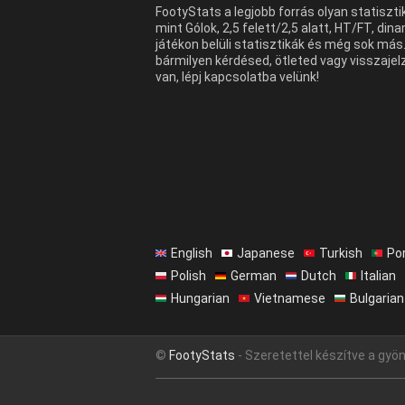
FootyStats a legjobb forrás olyan statiszti
mint Gólok, 2,5 felett/2,5 alatt, HT/FT, din
játékon belüli statisztikák és még sok más
bármilyen kérdésed, ötleted vagy visszaje
van, lépj kapcsolatba velünk!
English
Japanese
Turkish
Po
Polish
German
Dutch
Italian
Hungarian
Vietnamese
Bulgarian
©
FootyStats
- Szeretettel készítve a gyön