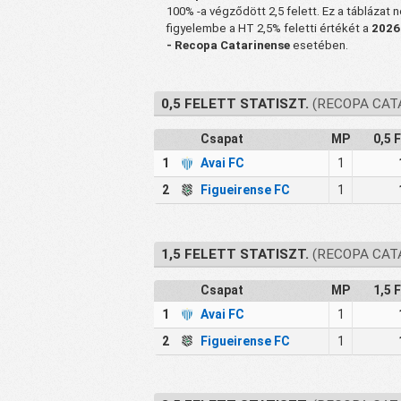
100% -a végződött 2,5 felett. Ez a táblázat 
figyelembe a HT 2,5% feletti értékét a
2026 
- Recopa Catarinense
esetében.
0,5 FELETT STATISZT.
(RECOPA CAT
Csapat
MP
0,5 
1
Avai FC
1
2
Figueirense FC
1
1,5 FELETT STATISZT.
(RECOPA CAT
Csapat
MP
1,5 
1
Avai FC
1
2
Figueirense FC
1