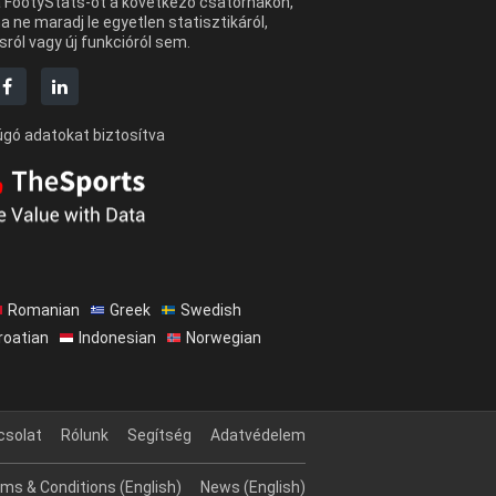
 FootyStats-ot a következő csatornákon,
 ne maradj le egyetlen statisztikáról,
ról vagy új funkcióról sem.
úgó adatokat biztosítva
Romanian
Greek
Swedish
roatian
Indonesian
Norwegian
csolat
Rólunk
Segítség
Adatvédelem
ms & Conditions (English)
News (English)