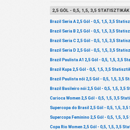
2,5 GÓL - 0,5, 1,5, 3,5 STATISZTIKÁK
Brazil Seria A 2,5 Gól - 0,5, 1,5, 3,5 Statis
Brazil Seria B 2,5 Gól - 0,5, 1,5, 3,5 Statis
Brazil Seria C 2,5 Gól - 0,5, 1,5, 3,5 Statis
Brazil Seria D 2,5 Gól - 0,5, 1,5, 3,5 Statis
Brazil Paulista A1 2,5 Gól - 0,5, 1,5, 3,5 S
Brazil Kupa 2,5 Gól - 0,5, 1,5, 3,5 Statiszt
Brazil Paulista női 2,5 Gól - 0,5, 1,5, 3,5 S
Brazil Basileiro nói 2,5 Gól - 0,5, 1,5, 3,5 
Carioca Women 2,5 Gól - 0,5, 1,5, 3,5 Stat
Supercopa do Brasil 2,5 Gól - 0,5, 1,5, 3,5
Supercopa Feminino 2,5 Gól - 0,5, 1,5, 3,5
Copa Rio Women 2,5 Gól - 0,5, 1,5, 3,5 Sta