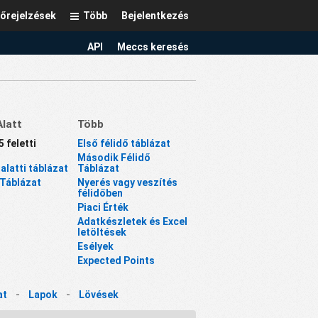
lőrejelzések
Több
Bejelentkezés
API
Meccs keresés
Alatt
Több
5 feletti
Első félidő táblázat
Második Félidő
 alatti táblázat
Táblázat
 Táblázat
Nyerés vagy veszítés
félidőben
Piaci Érték
Adatkészletek és Excel
letöltések
Esélyek
Expected Points
at
-
Lapok
-
Lövések