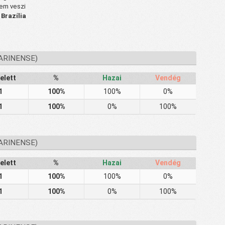
nem veszi
Brazília
ARINENSE)
Felett
%
Hazai
Vendég
1
100%
100%
0%
1
100%
0%
100%
ARINENSE)
Felett
%
Hazai
Vendég
1
100%
100%
0%
1
100%
0%
100%