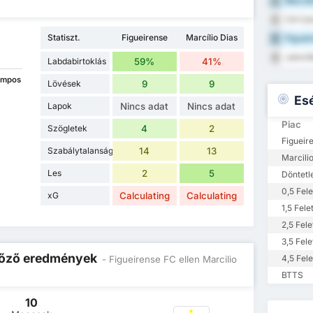
Marcili
1
CA Car
2
Statiszt.
Figueirense
Marcílio Dias
Figuei
3
Joinvil
4
Labdabirtoklás
59%
41%
ampos
Lövések
9
9
Es
Lapok
Nincs adat
Nincs adat
Piac
Szögletek
4
2
Figueir
Szabálytalanságok
14
13
Marcili
Les
2
5
Döntetl
0,5 Fele
xG
Calculating
Calculating
1,5 Felet
2,5 Fele
3,5 Fele
 Előző eredmények
4,5 Fele
- Figueirense FC ellen Marcilio
BTTS
10