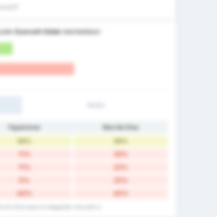
erezni?
 jobb
Szerzett Gólok
tekintetében
1H/2H
Figueirense
Marcílio Dias
56%
56%
11%
33%
11%
22%
0%
22%
44%
44%
rcilio Dias hazai és idegenbeli meccseit is.