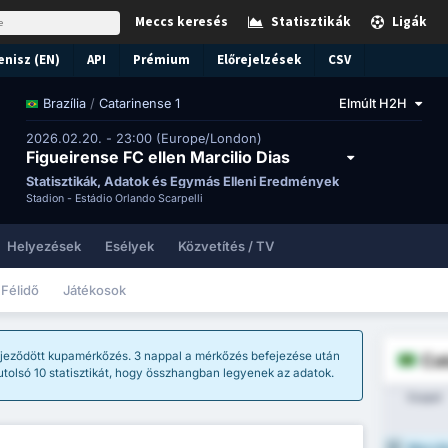
Meccs keresés
Statisztikák
Ligák
enisz (EN)
API
Prémium
Előrejelzések
CSV
/
Catarinense 1
Elmúlt H2H
Brazília
2026.02.20. - 23:00 (Europe/London)
Figueirense FC ellen Marcilio Dias
Statisztikák, Adatok és Egymás Elleni Eredmények
Stadion -
Estádio Orlando Scarpelli
Helyezések
Esélyek
Közvetítés / TV
Félidő
Játékosok
jeződött kupamérkőzés. 3 nappal a mérkőzés befejezése után
Cat
utolsó 10 statisztikát, hogy összhangban legyenek az adatok.
Csapat