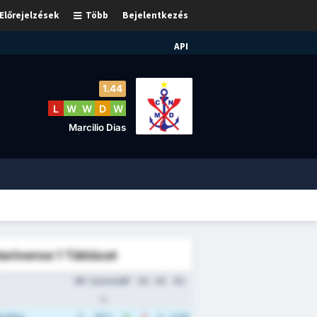
Előrejelzések
Több
Bejelentkezés
API
1.44
L
W
W
D
W
Marcilio Dias
arinense 1 Táblázat
MP
Győzelem
GF
GA
GD
Átl.
%