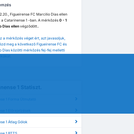
emzés
.20., Figueirense FC Marcilio Dias ellen
t a Catarinense 1 -ban. A mérkőzés
0 - 1
o Dias ellen
végződött..
z a mérkőzés véget ért, azt javasoljuk,
ézd meg a következő Figueirense FC és
o Dias közötti mérkőzés fej-fej melletti
tikákat.
nense 1 Statiszt.
nse 1 Forma Útmutató
2021.04.22.
0.
2020.02.15.
2019.04.07.
se 1 Előrejelzések
Figueirense FC
0
ense FC
3
Marcilio Dias
2
Figueirense FC
0
Marcilio Dias
1
Marcilio Dias
0
 Dias
2
Figueirense FC
1
se 1 Átlag Gólok
nse 1 BTTS