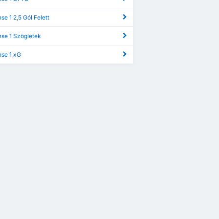
se 1 2,5 Gól Felett
nse 1 Szögletek
nse 1 xG