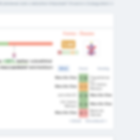
it jelentenek ezek a statisztikai kifejezések? Olvasd el a Szójegyzéket
Forma - Összes
1.44
L
W
W
D
W
s
+30%
better
százalékkal
 meccsenként
tekintetében
Mind
Hazai
Vendég
Marcilio Dias
Figueirense
1 - 0
FC
CA Carlos
Marcilio Dias
1 - 1
Renaux
Joinville EC
Marcilio Dias
2 - 4
CA Carlos
Marcilio Dias
2 - 4
Renaux
Barra do
Marcilio Dias
0 - 1
Garcas
Előző
Következő