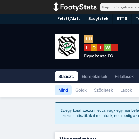
Felett/Alatt
Szögletek
BTTS
T
1.11
L
D
L
W
L
Figueirense FC
Statiszt.
Előrejelzések
Felállások
Mind
Gólok
Szögletek
Lapok
Ez egy korai szezonmeccs vagy egy már befe
szezonstatisztikákat mutatunk, nem pedig az 