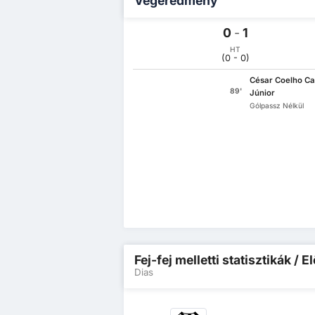
Végeredmény
0
-
1
HT
(0 - 0)
César Coelho C
89'
Júnior
Gólpassz Nélkül
Fej-fej melletti statisztikák /
Dias