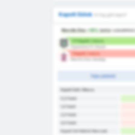
Kapott Gólok
Ki fog gólt kapni?
Marcilio Dias
+10%
better
százalékkal
1.11 Kapott / meccs
Figueirense FC (Hazai)
1 Kapott / meccs
Marcilio Dias (Vendég)
Teljes játékidő
Kapott Gólt / Meccs
0,5 Felett
1,5 Felett
2,5 Felett
3,5 Felett
Kapott Gól Nélküli Meccsek