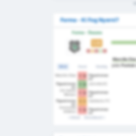
M
Forma - Ki Fog Nyerni?
Forma - Összes
1.11
L
D
L
W
L
Marcilio Dia
jobb
Pontok
Mind
Hazai
Vendég
Marcilio Dias
Figueirense
1 - 0
FC
Figueirense
Joinville EC
1 - 0
FC
CA Carlos
Figueirense
1 - 0
Renaux
FC
Figueirense
Camboriu FC
1 - 1
FC
Concordia
Figueirense
1 - 0
Atletico
FC
Clube
Előző
Következő