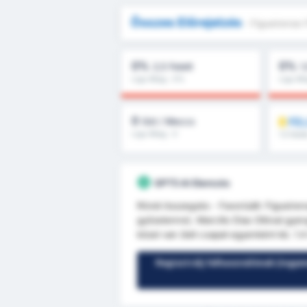
Összes Előrejelzés
- Figueirense 
0%
0%
2,5 Felett
1
Liga Átlag : 0%
Liga Át
0
FE
Gól / Meccs
Liga Átlag : 0
1.5 felet
GPT5 AI Elemzés
Rövid összegzés - Favorizált: Figueire
győzelemre). Marcílio Dias Ollóval gye
közel van (két csapat egyenként kb. 1.4 k
Regisztrálj felhasználónak (ingye