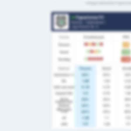
*Átlagos statisztikák Figueiren
Figueirense FC
Brazília - Catarinense 1
Liga Pozíció.
8
/ 4
Forma
Eredmények
PPG
Összes
1.11
L
D
L
W
L
Hazai
1.75
W
L
D
W
Vendég
0.60
W
L
L
L
L
Statiszt.
Összes
Hazai
Vend
Győzelem %
33%
50%
20
Átl.
1.89
1.50
2.2
Gólt szerzett
0.78
0.75
0.8
Kapott Gól
1.11
0.75
1.4
BTTS
33%
25%
40
Kapott Gól
Nélküli
22%
50%
0%
Meccsek
FTS
44%
25%
60
xG
1.38
1.7
1.13
xGA
1.17
1.26
1.11