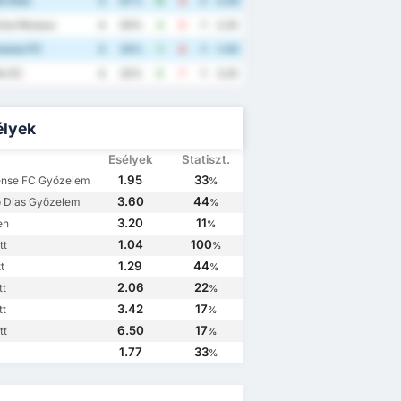
o Dias
3
67%
6
3
3
3.00
los Renaux
4
50%
4
5
-1
2.25
rense FC
3
33%
1
2
-1
1.00
le EC
4
25%
6
7
-1
3.25
élyek
Esélyek
Statiszt.
1.95
33
ense FC Győzelem
%
3.60
44
o Dias Győzelem
%
3.20
11
en
%
1.04
100
tt
%
1.29
44
t
%
2.06
22
tt
%
3.42
17
tt
%
6.50
17
tt
%
1.77
33
%