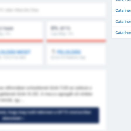
FC ellen Marcilio Dias
Catarinen
Catarine
0%
,5 Felett
BTTS
Catarine
lag : 0%
Liga Átlag : 0%
LOLDÁS MOST
FELOLDÁS
ti, 1.FI/2.FI és több
8.5 és 9.5 felett és még
több
nse otthonában erősebbnek tűnik (1.83 az oddsuk a
ngébbnek tűnik (4.20). A meccs agregált xG-értéke
örüli), így ...
nes), hogy meg tudd tekinteni a GPT5 statisztikai
elemzését »