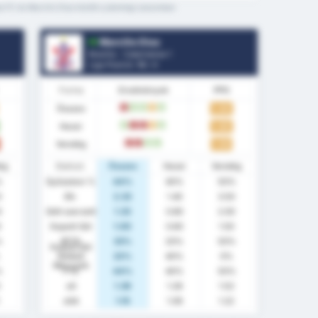
se FC és Marcilio Dias között a jelenlegi szezonban
Marcilio Dias
Brazília - Catarinense 1
Liga Pozíció.
10
/ 4
Forma
Eredmények
PPG
Összes
1.44
L
W
W
D
W
Hazai
1.40
W
L
L
D
W
Vendég
1.50
L
L
W
W
ég
Statiszt.
Összes
Hazai
Vendég
%
Győzelem %
44%
40%
50%
0
Átl.
2.33
1.40
3.50
0
Gólt szerzett
1.33
0.80
2.00
0
Kapott Gól
1.00
0.60
1.50
%
BTTS
33%
20%
50%
Kapott Gól
Nélküli
22%
40%
0%
Meccsek
%
FTS
44%
40%
50%
xG
1.39
1.28
1.52
xGA
1.15
1.09
1.22