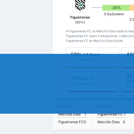
30%
3 Győzelem
Figueirense
2 
(30%)
A Figueirense FC vs Marcilio Dias head to hea
Figueirense FC nyert 3 alkalommal, a Marcili
Figueirense FC és Marcilio Dias között.
50%
40
1,5 Felett
5 / 10 Meccsek
4 / 
30
40%
BTTS
Nél
4 / 10 Meccsek
Figu
Figueirense FC ellen Marcilio Dias Előző eredmények
2026.02.13.
2026.01.10.
Marcilio Dias
1
Figueirense FC
1
Figueirense FC
0
Marcilio Dias
0