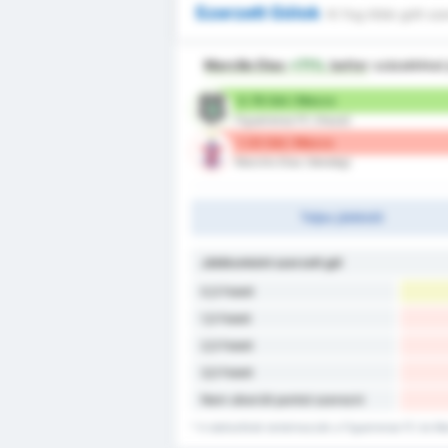
Szerzett Gólok
Ki fog több gólt sz
Marcilio Dias
+71%
better
százalékkal
0.78 Gól / Meccs
Figueirense FC (Hazai)
1.33 Gól / Meccs
Marcilio Dias (Vendég)
Teljes játékidő
Játékonként szerzett gól
0,5 Felett
1,5 Felett
2,5 Felett
3,5 Felett
Nem sikerült pontot szerezni
* A statisztikák tartalmazzák a Figueirense FC és Ma