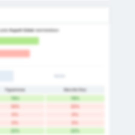
 jobb
Kapott Gólok
tekintetében
1H/2H
Figueirense
Marcílio Dias
78%
78%
33%
22%
0%
0%
0%
0%
22%
22%